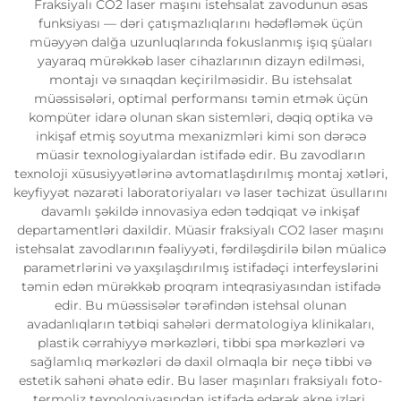
Fraksiyalı CO2 laser maşını istehsalat zavodunun əsas
funksiyası — dəri çatışmazlıqlarını hədəfləmək üçün
müəyyən dalğa uzunluqlarında fokuslanmış işıq şüaları
yayaraq mürəkkəb laser cihazlarının dizayn edilməsi,
montajı və sınaqdan keçirilməsidir. Bu istehsalat
müəssisələri, optimal performansı təmin etmək üçün
kompüter idarə olunan skan sistemləri, dəqiq optika və
inkişaf etmiş soyutma mexanizmləri kimi son dərəcə
müasir texnologiyalardan istifadə edir. Bu zavodların
texnoloji xüsusiyyətlərinə avtomatlaşdırılmış montaj xətləri,
keyfiyyət nəzarəti laboratoriyaları və laser təchizat üsullarını
davamlı şəkildə innovasiya edən tədqiqat və inkişaf
departamentləri daxildir. Müasir fraksiyalı CO2 laser maşını
istehsalat zavodlarının fəaliyyəti, fərdiləşdirilə bilən müalicə
parametrlərini və yaxşılaşdırılmış istifadəçi interfeyslərini
təmin edən mürəkkəb proqram inteqrasiyasından istifadə
edir. Bu müəssisələr tərəfindən istehsal olunan
avadanlıqların tətbiqi sahələri dermatologiya klinikaları,
plastik cərrahiyyə mərkəzləri, tibbi spa mərkəzləri və
sağlamlıq mərkəzləri də daxil olmaqla bir neçə tibbi və
estetik sahəni əhatə edir. Bu laser maşınları fraksiyalı foto-
termoliz texnologiyasından istifadə edərək akne izləri,