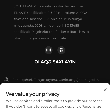
JONTELASER tibbi estetik cihazlar təmin edir:
FDA/CE sertifikatlı HIFU, RF mikroigne və CO2
fraksional laserlər — klinikalar üçün dünya
miqyasında. 2008-ci ildən bəri ISO 13485
sertifikatlı. Peşəkarlar tərəfindən etibarlı hesab
olunur. Bu gün qiymət təklifi alın.
ƏLAQƏ SAXLAYIN
Pekin şəhəri, Fanşan rayonu, Çənkuang Şərq küçəsi 16
saylı binanın 9 nömrəli binasının 802-ci otağı
We value your privacy
+86-13911459627
We use cookies and similar tools to provide our services.
If you don't want to accept all cookies, click Personalize
[email protected]