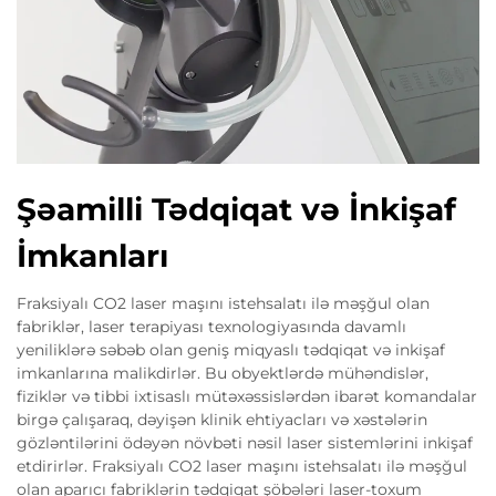
Şəamilli Tədqiqat və İnkişaf
İmkanları
Fraksiyalı CO2 laser maşını istehsalatı ilə məşğul olan
fabriklər, laser terapiyası texnologiyasında davamlı
yeniliklərə səbəb olan geniş miqyaslı tədqiqat və inkişaf
imkanlarına malikdirlər. Bu obyektlərdə mühəndislər,
fiziklər və tibbi ixtisaslı mütəxəssislərdən ibarət komandalar
birgə çalışaraq, dəyişən klinik ehtiyacları və xəstələrin
gözləntilərini ödəyən növbəti nəsil laser sistemlərini inkişaf
etdirirlər. Fraksiyalı CO2 laser maşını istehsalatı ilə məşğul
olan aparıcı fabriklərin tədqiqat şöbələri laser-toxum