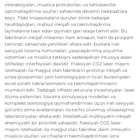
interaksiyaları, müalicə protokolları və təhlükəsizlik
optimallaşdırma üsulları sahəsində davamlı tədqiqatlara
keçir. Tibbi müəssisələrlə qurulan klinik tədqiqat
tərəfdaşlıqları, məhsul inkişafı və təkmilləşdirmə
layihələrinə təsir edən qiymətli geri əlaqə təmin edir. Bu
fabriklərin inkişaf imkanları həm аппарат, həm də proqram
təminatı sahəsində yenilikləri əhatə edir; bunlara irəli
səviyyəli tarama nümunələri, yaxşılaşdırılmış soyutma
sistemləri və müalicə tətbiqini sadələşdirən intuisiya əsaslı
istifadəçi interfeysləri daxildir. Fraksiyalı CO2 laser maşını
istehsalatı ilə məşğul olan fabriklərin prototip inkişafı və
sınaq proqramları yeni texnologiyaların ticari buraxılışdan
əvvəl sürətli təkrarlanmasını və təkmilləşdirilməsini
mümkün edir. Tədqiqat infrastrukturuna investisiyalar, laser
ölçmə sistemləri, toxuma simulyasiya modelləri və
kompleks texnologiya qiymətləndirməsi üçün irəli səviyyəli
görüntü alma avadanlıqları ilə təchiz olunmuş ixtisaslaşmış
laboratoriyaları əhatə edir. İntellektual mülkiyyətin inkişafı
əhəmiyyətli bir prioritet sahəsidir; fraksiyalı CO2 laser
maşını istehsalatı ilə məşğul olan fabriklər daim innovativ
müalicə üsulları və cihazların təkmilləşdirilməsi üzrə