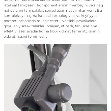
istehsal tarixçəsini, komponentlərinin mənbəyini və sınaq
nəticələrini tam şəkildə sənədləşdirməyə imkan verir. Bu
kompleks yanaşma istehsal texnologiyası və keyfiyyət
nəzarəti sahəsində müasir estetik və tibbi praktikalara
qoyulan yüksək tələbləri ödəyən, etibarlı, təhlükəsiz və
effektiv laser avadanlığına tibbi xidmət təminatçılarının
əldə etməsini təmin edir.