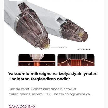
Vakuumlu mikroigne və izolyasiyalı iynələr:
Həqiqətən fərqləndirən nədir?
Hazırkı estetik cihaz bazarında bir çox RF
mikroigləmə sistemi vakuum texnologiyasını və
izolyasiyalı iynələri özündə birləşdirir. Lakin həqiqi
sual yalnız bu xüsusiyyətlərin mövcud olub-olmaması
DAHA ÇOX BAX