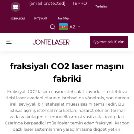
[email protected]
T8PRO
AZ
Qiymət təklifi alın
fraksiyalı CO2 laser maşını
fabriki
Fraksiyalı CO2 laser maşını istehsalat zavodu — estetik və
tibbi laser avadanlıqlarının istehsalına yönəlmiş, son dərəcə
irəli səviyyəli bir istehsalat müəssisəsini təmsil edir. Bu
ixtisaslaşmış istehsal mərkəzləri, nəzarət olunan termal
zədə və kolagenin remodelləşməsi vasitəsilə dəqiq dəri
üzərində bərpaedici müalicələr təmin edən fraksiyalı karbon
qazlı laser sistemlərinin yaradılmasına diqqət yetirir.