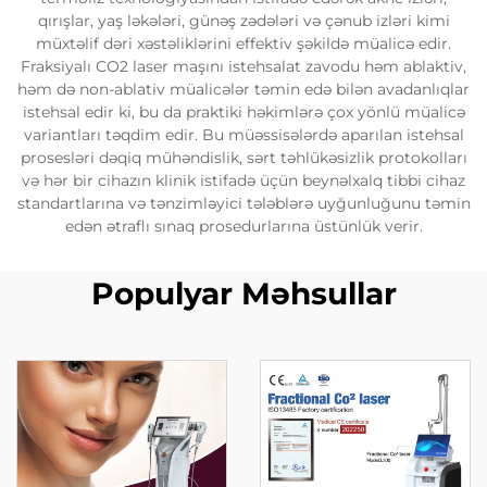
qırışlar, yaş ləkələri, günəş zədələri və çənub izləri kimi
müxtəlif dəri xəstəliklərini effektiv şəkildə müalicə edir.
Fraksiyalı CO2 laser maşını istehsalat zavodu həm ablaktiv,
həm də non-ablativ müalicələr təmin edə bilən avadanlıqlar
istehsal edir ki, bu da praktiki həkimlərə çox yönlü müalicə
variantları təqdim edir. Bu müəssisələrdə aparılan istehsal
prosesləri dəqiq mühəndislik, sərt təhlükəsizlik protokolları
və hər bir cihazın klinik istifadə üçün beynəlxalq tibbi cihaz
standartlarına və tənzimləyici tələblərə uyğunluğunu təmin
edən ətraflı sınaq prosedurlarına üstünlük verir.
Populyar Məhsullar