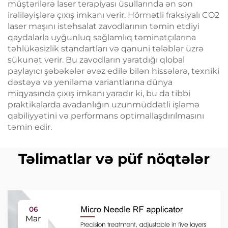
müştərilərə laser terapiyası üsullarında ən son
irəliləyişlərə çıxış imkanı verir. Hörmətli fraksiyalı CO2
laser maşını istehsalat zavodlarının təmin etdiyi
qaydalarla uyğunluq sağlamlıq təminatçılarına
təhlükəsizlik standartları və qanuni tələblər üzrə
sükunət verir. Bu zavodların yaratdığı qlobal
paylayıcı şəbəkələr əvəz edilə bilən hissələrə, texniki
dəstəyə və yeniləmə variantlarına dünya
miqyasında çıxış imkanı yaradır ki, bu da tibbi
praktikalarda avadanlığın uzunmüddətli işləmə
qabiliyyətini və performans optimallaşdırılmasını
təmin edir.
Təlimatlar və püf nöqtələr
06
Mar