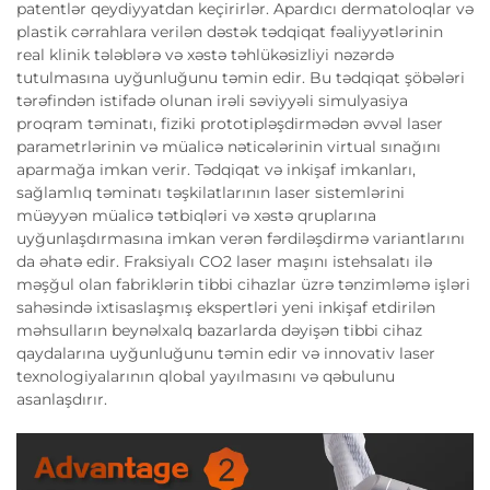
patentlər qeydiyyatdan keçirirlər. Apardıcı dermatoloqlar və
plastik cərrahlara verilən dəstək tədqiqat fəaliyyətlərinin
real klinik tələblərə və xəstə təhlükəsizliyi nəzərdə
tutulmasına uyğunluğunu təmin edir. Bu tədqiqat şöbələri
tərəfindən istifadə olunan irəli səviyyəli simulyasiya
proqram təminatı, fiziki prototipləşdirmədən əvvəl laser
parametrlərinin və müalicə nəticələrinin virtual sınağını
aparmağa imkan verir. Tədqiqat və inkişaf imkanları,
sağlamlıq təminatı təşkilatlarının laser sistemlərini
müəyyən müalicə tətbiqləri və xəstə qruplarına
uyğunlaşdırmasına imkan verən fərdiləşdirmə variantlarını
da əhatə edir. Fraksiyalı CO2 laser maşını istehsalatı ilə
məşğul olan fabriklərin tibbi cihazlar üzrə tənzimləmə işləri
sahəsində ixtisaslaşmış ekspertləri yeni inkişaf etdirilən
məhsulların beynəlxalq bazarlarda dəyişən tibbi cihaz
qaydalarına uyğunluğunu təmin edir və innovativ laser
texnologiyalarının qlobal yayılmasını və qəbulunu
asanlaşdırır.