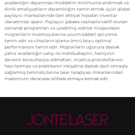
avadanlığın dayanması müddətini minimuma endirmək və
klinik əməliyyatların davamlılığını təmin etmək üçün qlobal
paylayıcı mərkəzlərində tam ehtiyat hissələri inventar
idarəetməsi aparır. Paylayıcı şəbəkə vasitəsilə təklif olunan
zəmanət proqramları və uzadılmış xidmət müqavilələri
müştərilərin investisiyalarına uzunmüddətli qorunma
təmin edir və cihazların işləmə ömrü boyu optimal
performansını təmin edir. Müştərilərin uğuruna dəstək
yalnız avadanlığın satışı ilə məhdudlaşmır, həmçinin
davamlı konsultasiya xidmətləri, müalicə protokollarının
hazırlanması və praktikanın inkişafına dəstək daxil olmaqla
sağlamlıq təminatçılarına laser terapiyası imkanlarından
maksimum dərəcədə istifadə etməyə kömək edir.