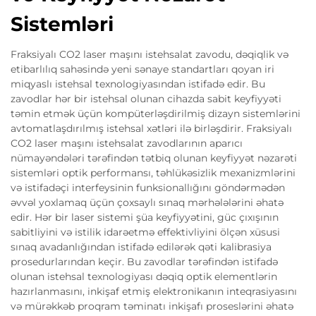
Sistemləri
Fraksiyalı CO2 laser maşını istehsalat zavodu, dəqiqlik və
etibarlılıq sahəsində yeni sənaye standartları qoyan iri
miqyaslı istehsal texnologiyasından istifadə edir. Bu
zavodlar hər bir istehsal olunan cihazda sabit keyfiyyəti
təmin etmək üçün kompüterləşdirilmiş dizayn sistemlərini
avtomatlaşdırılmış istehsal xətləri ilə birləşdirir. Fraksiyalı
CO2 laser maşını istehsalat zavodlarının aparıcı
nümayəndələri tərəfindən tətbiq olunan keyfiyyət nəzarəti
sistemləri optik performansı, təhlükəsizlik mexanizmlərini
və istifadəçi interfeysinin funksionallığını göndərmədən
əvvəl yoxlamaq üçün çoxsaylı sınaq mərhələlərini əhatə
edir. Hər bir laser sistemi şüa keyfiyyətini, güc çıxışının
sabitliyini və istilik idarəetmə effektivliyini ölçən xüsusi
sınaq avadanlığından istifadə edilərək qəti kalibrasiya
prosedurlarından keçir. Bu zavodlar tərəfindən istifadə
olunan istehsal texnologiyası dəqiq optik elementlərin
hazırlanmasını, inkişaf etmiş elektronikanın inteqrasiyasını
və mürəkkəb proqram təminatı inkişafı proseslərini əhatə