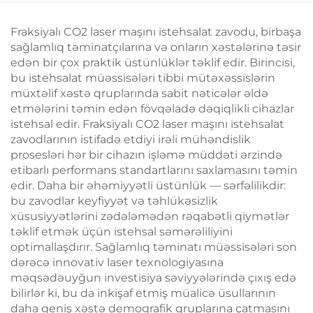
ilə krioterapiya, çəki
Elektromaqnit Kasıtlı
itirmə kosmetik maşın
Stimulyasiya
Fraksiyalı CO2 laser maşını istehsalat zavodu, birbaşa
sağlamlıq təminatçılarına və onların xəstələrinə təsir
edən bir çox praktik üstünlüklər təklif edir. Birincisi,
bu istehsalat müəssisələri tibbi mütəxəssislərin
müxtəlif xəstə qruplarında sabit nəticələr əldə
etmələrini təmin edən fövqəladə dəqiqlikli cihazlar
istehsal edir. Fraksiyalı CO2 laser maşını istehsalat
zavodlarının istifadə etdiyi irəli mühəndislik
prosesləri hər bir cihazın işləmə müddəti ərzində
etibarlı performans standartlarını saxlamasını təmin
edir. Daha bir əhəmiyyətli üstünlük — sərfəlilikdir:
bu zavodlar keyfiyyət və təhlükəsizlik
xüsusiyyətlərini zədələmədən rəqabətli qiymətlər
təklif etmək üçün istehsal səmərəliliyini
optimallaşdırır. Sağlamlıq təminatı müəssisələri son
dərəcə innovativ laser texnologiyasına
məqsədəuyğun investisiya səviyyələrində çıxış edə
bilirlər ki, bu da inkişaf etmiş müalicə üsullarının
daha geniş xəstə demografik qruplarına çatmasını