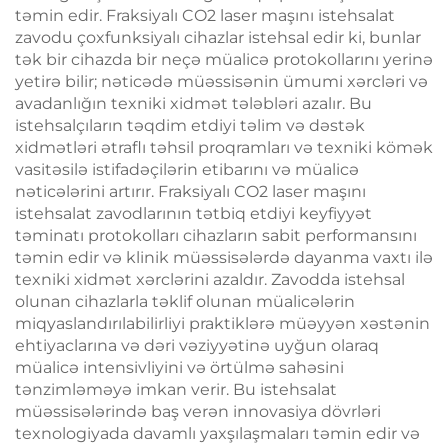
təmin edir. Fraksiyalı CO2 laser maşını istehsalat
zavodu çoxfunksiyalı cihazlar istehsal edir ki, bunlar
tək bir cihazda bir neçə müalicə protokollarını yerinə
yetirə bilir; nəticədə müəssisənin ümumi xərcləri və
avadanlığın texniki xidmət tələbləri azalır. Bu
istehsalçıların təqdim etdiyi təlim və dəstək
xidmətləri ətraflı təhsil proqramları və texniki kömək
vasitəsilə istifadəçilərin etibarını və müalicə
nəticələrini artırır. Fraksiyalı CO2 laser maşını
istehsalat zavodlarının tətbiq etdiyi keyfiyyət
təminatı protokolları cihazların sabit performansını
təmin edir və klinik müəssisələrdə dayanma vaxtı ilə
texniki xidmət xərclərini azaldır. Zavodda istehsal
olunan cihazlarla təklif olunan müalicələrin
miqyaslandırılabilirliyi praktiklərə müəyyən xəstənin
ehtiyaclarına və dəri vəziyyətinə uyğun olaraq
müalicə intensivliyini və örtülmə sahəsini
tənzimləməyə imkan verir. Bu istehsalat
müəssisələrində baş verən innovasiya dövrləri
texnologiyada davamlı yaxşılaşmaları təmin edir və