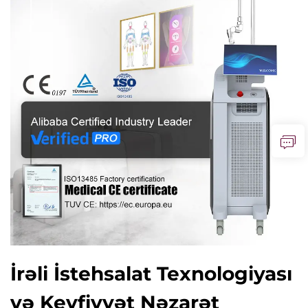
İrəli İstehsalat Texnologiyası
və Keyfiyyət Nəzarət