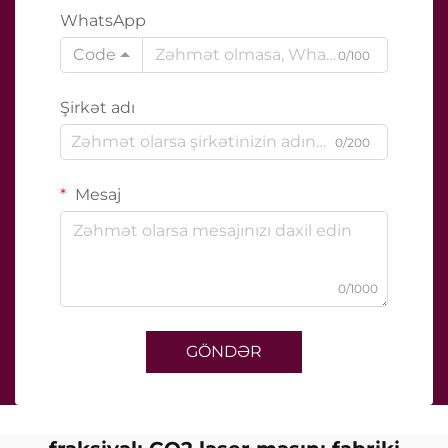
WhatsApp
Code
0/100
Şirkət adı
0/200
Mesaj
0/1000
GÖNDƏR