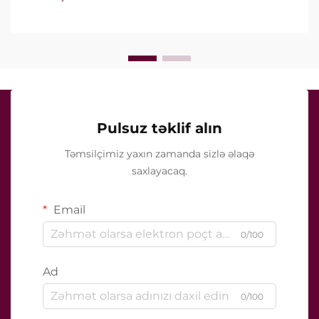
deyil, onların klinik müalicə zamanı necə dəqiq işlədiyi
ilə bağlıdır...
Pulsuz təklif alın
Təmsilçimiz yaxın zamanda sizlə əlaqə
saxlayacaq.
Email
0/100
Ad
0/100