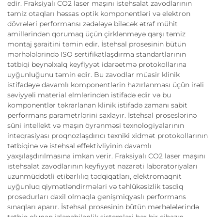
edir. Fraksiyalı CO2 laser maşını istehsalat zavodlarının
təmiz otaqları həssas optik komponentləri və elektron
dövrələri performansı zədələyə biləcək ətraf mühit
amillərindən qorumaq üçün çirklənməyə qarşı təmiz
montaj şəraitini təmin edir. İstehsal prosesinin bütün
mərhələlərində ISO sertifikatlaşdırma standartlarının
tətbiqi beynəlxalq keyfiyyət idarəetmə protokollarına
uyğunluğunu təmin edir. Bu zavodlar müasir klinik
istifadəyə davamlı komponentlərin hazırlanması üçün irəli
səviyyəli material elmlərindən istifadə edir və bu
komponentlər təkrarlanan klinik istifadə zamanı sabit
performans parametrlərini saxlayır. İstehsal proseslərinə
süni intellekt və maşın öyrənməsi texnologiyalarının
inteqrasiyası proqnozlaşdırıcı texniki xidmət protokollarının
tətbiqinə və istehsal effektivliyinin davamlı
yaxşılaşdırılmasına imkan verir. Fraksiyalı CO2 laser maşını
istehsalat zavodlarının keyfiyyət nəzarəti laboratoriyaları
uzunmüddətli etibarlılıq tədqiqatları, elektromaqnit
uyğunluq qiymətləndirmələri və təhlükəsizlik təsdiq
prosedurları daxil olmaqla genişmiqyaslı performans
sınaqları aparır. İstehsal prosesinin bütün mərhələlərində
tətbiq olunan izlənəbilənlik sistemləri hər bir cihazın