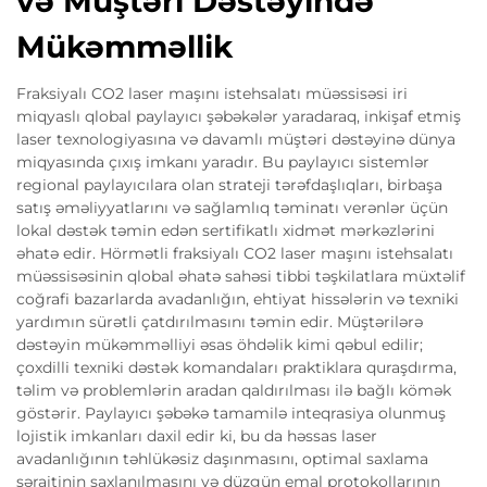
və Müştəri Dəstəyində
Mükəmməllik
Fraksiyalı CO2 laser maşını istehsalatı müəssisəsi iri
miqyaslı qlobal paylayıcı şəbəkələr yaradaraq, inkişaf etmiş
laser texnologiyasına və davamlı müştəri dəstəyinə dünya
miqyasında çıxış imkanı yaradır. Bu paylayıcı sistemlər
regional paylayıcılara olan strateji tərəfdaşlıqları, birbaşa
satış əməliyyatlarını və sağlamlıq təminatı verənlər üçün
lokal dəstək təmin edən sertifikatlı xidmət mərkəzlərini
əhatə edir. Hörmətli fraksiyalı CO2 laser maşını istehsalatı
müəssisəsinin qlobal əhatə sahəsi tibbi təşkilatlara müxtəlif
coğrafi bazarlarda avadanlığın, ehtiyat hissələrin və texniki
yardımın sürətli çatdırılmasını təmin edir. Müştərilərə
dəstəyin mükəmməlliyi əsas öhdəlik kimi qəbul edilir;
çoxdilli texniki dəstək komandaları praktiklara quraşdırma,
təlim və problemlərin aradan qaldırılması ilə bağlı kömək
göstərir. Paylayıcı şəbəkə tamamilə inteqrasiya olunmuş
lojistik imkanları daxil edir ki, bu da həssas laser
avadanlığının təhlükəsiz daşınmasını, optimal saxlama
şəraitinin saxlanılmasını və düzgün emal protokollarının