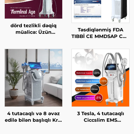
dörd tezlikli dəqiq
Təsdiqlənmiş FDA
müalicə: Üzün
TIBBİ CE MMDSAP CO2
qaldırılması, dərinin
Fraksional Laser
gərginləşdirilməsi,
Maşını
bədənin
formalaşdırılması, son
yaş HIFU maşını
4 tutacaqlı və 8 əvəz
3 Tesla, 4 tutacaqlı
edilə bilən başlıqlı Krio
Ciccslim EMS
Zəiflətmə, 360 dərəcə
Kosmetik Salon
soyutma texnologiyası
Avadanlığı,