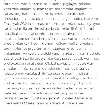
tətbiq edilməsini təmin edir. Qlobal paylayıcı şəbəkə
vasitəsilə təqdim olunan təlim proqramları sağlamlıq
sahəsi peşəkarlarına cihazın işləməsi, təhlükəsizlik
prosedurları və müalicə üsulları ilə bağlı ətraflı təhsil verir.
Fraksiyalı CO2 laser maşını istehsalatı müəssisəsi paylayıcı
tərəfdaşları ilə əməkdaşlıq edərək, müxtəlif ölçülü tibbi
praktikalara inkişaf etmiş laser texnologiyasının
əlçatanlığını təmin edən çevik maliyyə variantları və icarə
proqramları təklif edir. Xidmət mükəmməlliyi proaktiv
texniki xidmət proqramlarını, uzaqdan diaqnostika
imkanlarını və xəstələrə tibbi yardım göstərilməsini təhdid
edə biləcək texniki problemlər üzrə sürətli cavab verilməsi
protokollarını əhatə edir. Qlobal paylayıcı infrastruktur
cihazların imkanlarının genişləndirilməsi və müalicə
nəticələrinin yaxşılaşdırılması üçün davamlı məhsul
yeniləmələrini və proqram təminatı təkmilləşdirmələrini
dəstəkləyir. Paylayıcı şəbəkənin bütün səviyyələrində
inteqrasiya olunmuş müştəri rəyləri toplama sistemləri
gələcək məhsul inkişafı və xidmət yaxşılaşdırma
tədbirlərinə təsir göstərən qiymətli daxiləri təmin edir.
Fraksiyalı CO2 laser maşını istehsalatı müəssisəsi