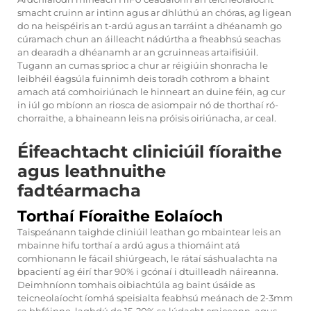
smacht cruinn ar intinn agus ar dhlúthú an chóras, ag ligean
do na heispéiris an t-ardú agus an tarráint a dhéanamh go
cúramach chun an áilleacht nádúrtha a fheabhsú seachas
an dearadh a dhéanamh ar an gcruinneas artaifisiúil.
Tugann an cumas sprioc a chur ar réigiúin shonracha le
leibhéil éagsúla fuinnimh deis toradh cothrom a bhaint
amach atá comhoiriúnach le hinneart an duine féin, ag cur
in iúl go mbíonn an riosca de asiompair nó de thorthaí ró-
chorraithe, a bhaineann leis na próisis oiriúnacha, ar ceal.
Éifeachtacht cliniciúil fíoraithe
agus leathnuithe
fadtéarmacha
Torthaí Fíoraithe Eolaíoch
Taispeánann taighde cliniúil leathan go mbaintear leis an
mbainne hifu torthaí a ardú agus a thiomáint atá
comhionann le fácail shiúrgeach, le rátaí sáshualachta na
bpacientí ag éirí thar 90% i gcónaí i dtuilleadh náireanna.
Deimhníonn tomhais oibiachtúla ag baint úsáide as
teicneolaíocht íomhá speisialta feabhsú meánach de 2-3mm