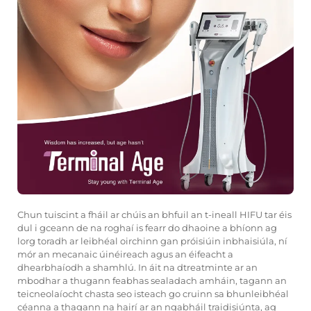
Chun tuiscint a fháil ar chúis an bhfuil an t-ineall HIFU tar éis
dul i gceann de na roghaí is fearr do dhaoine a bhíonn ag
lorg toradh ar leibhéal oirchinn gan próisiúin inbhaisiúla, ní
mór an mecanaic úinéireach agus an éifeacht a
dhearbhaíodh a shamhlú. In áit na dtreatminte ar an
mbodhar a thugann feabhas sealadach amháin, tagann an
teicneolaíocht chasta seo isteach go cruinn sa bhunleibhéal
céanna a thagann na hairí ar an ngabháil traidisiúnta, ag