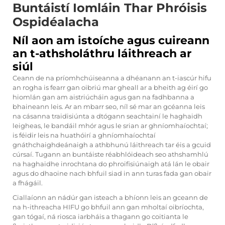
Buntáistí Iomláin Thar Phróisis
Ospidéalacha
Níl aon am istoíche agus cuireann
an t-athsholáthru láithreach ar
siúl
Ceann de na príomhchúiseanna a dhéanann an t-iascúr hifu
an rogha is fearr gan oibriú mar gheall ar a bheith ag éirí go
hiomlán gan am aistriúcháin agus gan na fadhbanna a
bhaineann leis. Ar an mbarr seo, níl sé mar an gcéanna leis
na cásanna traidisiúnta a dtógann seachtainí le haghaidh
leigheas, le bandáil mhór agus le srian ar ghníomhaíochtaí;
is féidir leis na huathóirí a ghníomhaíochtaí
gnáthchaighdeánaigh a athbhunú láithreach tar éis a gcuid
cúrsaí. Tugann an buntáiste réabhlóideach seo athshamhlú
na haghaidhe inrochtana do phroifisiúnaigh atá lán le obair
agus do dhaoine nach bhfuil siad in ann turas fada gan obair
a fhágáil.
Ciallaíonn an nádúr gan isteach a bhíonn leis an gceann de
na h-ithreacha HIFU go bhfuil ann gan mholtaí oibríochta,
gan tógaí, ná riosca iarbháis a thagann go coitianta le