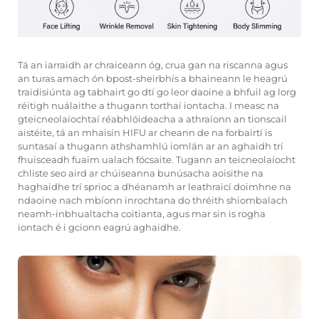
Tá an iarraidh ar chraiceann óg, crua gan na riscanna agus
an turas amach ón bpost-sheirbhís a bhaineann le heagrú
traidisiúnta ag tabhairt go dtí go leor daoine a bhfuil ag lorg
réitigh nuálaithe a thugann torthaí iontacha. I measc na
gteicneolaíochtaí réabhlóideacha a athraíonn an tionscail
aistéite, tá an mhaisín HIFU ar cheann de na forbairtí is
suntasaí a thugann athshamhlú iomlán ar an aghaidh trí
fhuisceadh fuaim ualach fócsaite. Tugann an teicneolaíocht
chliste seo aird ar chúiseanna bunúsacha aoisithe na
haghaidhe trí sprioc a dhéanamh ar leathraicí doimhne na
ndaoine nach mbíonn inrochtana do thréith shiombalach
neamh-inbhualtacha coitianta, agus mar sin is rogha
iontach é i gcionn eagrú aghaidhe.