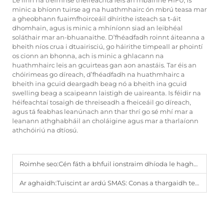
Le linn na tréimhse théireachta leis an mbainne HIFU, is
minic a bhíonn tuirse ag na huathmhairc ón mbrú teasa mar
a gheobhann fuaimfhoirceáil dhírithe isteach sa t-áit
dhomhain, agus is minic a mhíníonn siad an leibhéal
soláthair mar an-bhuanaithe. D’fhéadfadh roinnt áiteanna a
bheith níos crua i dtuairisciú, go háirithe timpeall ar phointí
os cionn an bhonna, ach is minic a ghlacann na
huathmhairc leis an gcuirteas gan aon anastáis. Tar éis an
chóirimeas go díreach, d’fhéadfadh na huathmhairc a
bheith ina gcuid deargadh beag nó a bheith ina gcuid
swelling beag a scaipeann laistigh de uaireanta. Is féidir na
héifeachtaí tosaigh de threiseadh a fheiceáil go díreach,
agus tá feabhas leanúnach ann thar thrí go sé mhí mar a
leanann athghabháil an choláigine agus mar a tharlaíonn
athchóiriú na dtíosú.
Roimhe seo:
Cén fáth a bhfuil ionstraim dhíoda le haghaidh faoi-mheascadh folt riachtanach do mheaspá ina bhfuil comórtas.
Ar aghaidh:
Tuiscint ar ardú SMAS: Conas a thargaidh teicneolaíocht HIFU na leithéidí doimhne de thionscadal.