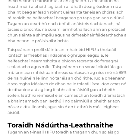
fheictheanna traidisiúnta ar an aghaidh. D’fhéadfadh na
huathmóirí a bheith ag brath ar dhath dearg éadrom nó ar
bhaint beag ar feadh roinnt uaireanta tar éis an chóras, ach
réiteoidh na heifeachtaí beaga seo go tapa gan aon oiriúnú.
Tugann an dearbhú nach bhfuil anáisteis riachtanach, ná
tacais oibríochta, ná cúram iarmhothallach ann an prótacail
chun sláinte a shimpliú agus na dífheabhair féidearthacha a
bhaineann le próisis oibríochta.
Taispeánann profíl sláinte an mhainéid HIFU a tholaráil
iontach ar fheabhas i ndaoine ó ghrúpaí éagsúla, le
heifeachtaí neamhsholta a bhíonn teoranta do fhreagraí
sealadacha agus míle. Taispeánann na sonraí cliniciúla go
mbíonn aon mhíshuaimhneas suntasach ag níos mó ná 95%
de na húinéirí le linn nó tar éis an chóirithe, rud a dhéanann
é seo rogha idéalach do dhaoine le tolaráil íseal don ocras nó
do dhaoine atá ag lorg feabhsaithe áisiúil gan a bheith
soiléir. Is athrú réimsiúil é an cumas chun toradh dramatach
a bhaint amach gan laethúil nó gairmiúil a bheith ar aon
nós ar a dtuilleamh, agus sin é an t-athrú is mó i leigheas
áisiúil.
Toraidh Nádúrtha-Leathnaithe
Tugann an t-ineall HIFU toradh a thagann chun solais go