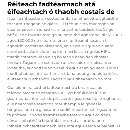
Réiteach fadtéarmach atá
éifeachtach ó thaobh costais de
Nuair a mheastar an costas iomlán ar athshóthú aghaidhe
thar am, thagann an gléas HIFU chun cinn mar rogha an-
éacnamaíoch in ionad na n-ionsaithe traidisiúnta. Cé go
bhfuil an t-investe tosaigh ar ionsaithe aghaidhe idir $15,000
agus $30,000 nó níos mó, lena n-áirítear phíosaí an t-
ághaidh, costais an áiseanna, an t-aeráid agus an cúram
iarmhéid, soláthraíonn na tréimhsí leis an ngléas HIFU
toradh cothrom leis sin ag briseadh beag den chostas
iomlán. Tugann an scriosadh ar chostais na n-áiseanna
ionsaithe, ar chostais an t-aeráid agus ar an gcúram leighis
fhadhbhaireachta leathan an t-iarratas airgeadais iomlán a
éilítear chun athshóthú aghaidhe a dhéanamh go mór.
Ciallaíonn na torthaí fadtéarmacha a bhaintear as
teicneolaíocht an mhaisín HIFU go bhfuil níos lú cur i
gcumas riachtanach do phacientí i gcomparáid le roghanna
eile neamhshóisearacha mar shampla leigheas le
hinghealadh nó gléasanna raidiófhreastanach. I gcoitinne,
tá prótacail chóras tréimhseacha tosaigh agus coitinne
cúrsaí cothabhála bliantúla ann, rud a chruthaíonn
infheistíocht fadtéarmach réasúnta agus éasca le bainistiú i