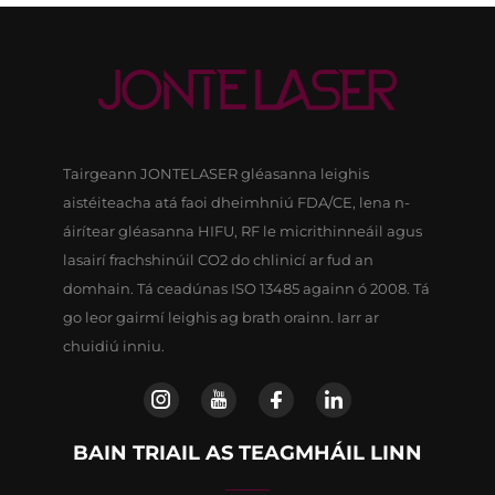
Tairgeann JONTELASER gléasanna leighis
aistéiteacha atá faoi dheimhniú FDA/CE, lena n-
áirítear gléasanna HIFU, RF le micrithinneáil agus
lasairí frachshinúil CO2 do chlinicí ar fud an
domhain. Tá ceadúnas ISO 13485 againn ó 2008. Tá
go leor gairmí leighis ag brath orainn. Iarr ar
chuidiú inniu.
BAIN TRIAIL AS TEAGMHÁIL LINN