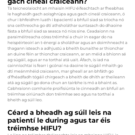
gach cineál craiceann?
Tá teicneolaíocht an mhaisín HIFU éifeachtach ar fheabhas
le haghaidh gach aoisghrúpa agus gach cineál craiceann, ó
chur i bhfeidhm luath i bpacientí a bhfuil siad sa tríocha nó
sna ceithreocha go dtí athsholáthar suntasach do dhaoine
fásta a bhfuil siad sa seasca nó níos sine. Ceadaíonn na
paraiméitreacha córas tréimhsí a chuir in eagar do na
heispéirteoirí an t-énergi a sholáthar agus an doimhneacht a
thagann isteach a adhjustú a bheith bunaithe ar thionchar
an duine féin ar thionchar craiceann, ar an méid a bhíonn sé
ag súgáil, agus ar na torthaí atá uait. Áfach, is iad na
cainníochtaí is fearr i gcónaí na daoine le súgáil mhaith go
dtí meánmhéid craiceann, mar gheall ar an bhfáth go
d’fhéadfadh tógáil chirgeach a bheith de dhíth ar theileann
atá ag súgáil go dona chun an tairbhe is mó a bhaint as.
Cabhraíonn comhairle proifisiúnta le cinneadh an bhfuil an
tréimhse oiriúnach don tréimhse seo agus na torthaí a
bheith ag súil leo.
Céard a bheadh ag súil leis na
patientí le during agus tar éis
tréimhse HIFU?