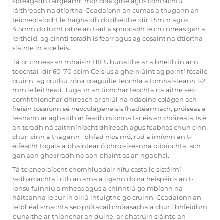
spreagadh táirgeamh mór coláigine agus contrachtú
láithreach na dtíortha. Ceadaíonn an cumas a thugann an
teicneolaíocht le haghaidh do dhéithe idir 1.5mm agus
4.5mm do lucht oibre an t-áit a spriocadh le cruinneas gan a
leithéid, ag cinnti toradh is fearr agus ag cosaint na dtíortha
sláinte in aice leis.
Tá cruinneas an mhaisín HIFU bunaithe ar a bheith in ann
teochtaí idir 60-70 céim Celsius a gheiniúint ag pointí fócaile
cruinn, ag cruthú zóna coagúilte teochta a tomhaisteann 1-2
mm le leithead. Tugann an tionchar teochta rialaithe seo
comhthionchar dhíreach ar shiúl na ndaoine colágen ach
freisin tosaíonn sé neocolágenéisis fhadtéarmach, próiseas a
leanann ar aghaidh ar feadh míonna tar éis an chóireála. Is é
an toradh ná caithníníocht dhíreach agus feabhas chun cinn
chun cinn a thagann i bhfad níos mó, rud a imíonn an t-
éifeacht tógála a bhaintear ó phróisíseanna oibríochta, ach
gan aon ghearradh nó aon bhaint as an ngabhal.
Tá teicneolaíocht chomhluadair hifu casta le sistéimí
radharcachta i rith an ama a ligann do na heispéirís an t-
ionsú fuinniú a mheas agus a chinntiú go mbíonn na
háiteanna le cur in oiriú intuigthe go cruinn. Ceadaíonn an
leibhéal smachta seo prótacail chórasacha a chur i bhfeidhm
bunaithe ar thionchar an duine, ar phatrúin sláinte an