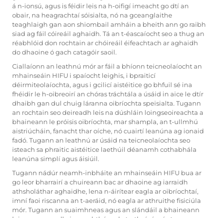
á n-ionsú, agus is féidir leis na h-oifigí imeacht go dtí an
obair, na heagrachtaí sóisialta, nó na gceanglaithe
teaghlaigh gan aon shiombail amháin a bheith ann go raibh
siad ag fáil cóireáil aghaidh. Tá an t-éascaíocht seo a thug an
réabhlóid don rochtain ar chóireáil éifeachtach ar aghaidh
do dhaoine ó gach catagóir saoil.
Ciallaíonn an leathnú mór ar fáil a bhíonn teicneolaíocht an
mhainseáin HIFU i spaíocht leighis, i bpraiticí
déirmiteolaíochta, agus i gcilicí aistéitice go bhfuil sé ina
fhéidir le h-oibreoirí an chóras tráchtála a úsáid in aice le dtír
dhaibh gan dul chuig láranna oibríochta speisialta. Tugann
an rochtain seo deireadh leis na dúshláin loingseoireachta a
bhaineann le próisis oibríochta, mar shampla, an t-ullmhú
aistriúcháin, fanacht thar oíche, nó cuairtí leanúna ag ionaid
fadó. Tugann an leathnú ar úsáid na teicneolaíochta seo
isteach sa phraitic aistéitice laethúil déanamh cothabhála
leanúna simplí agus áisiúil.
Tugann nádúr neamh-inbháite an mhainseáin HIFU bua ar
go leor bharrairí a chuireann bac ar dhaoine ag iarraidh
athsholáthar aghaidhe, lena n-áirítear eagla ar oibríochtaí,
imní faoi riscanna an t-aeráid, nó eagla ar athruithe fisiciúla
mór. Tugann an suaimhneas agus an slándáil a bhaineann