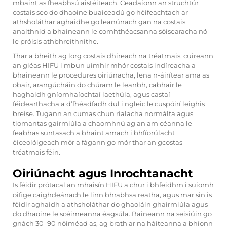
mbaint as fheabhsú aistéiteach. Ceadaíonn an struchtúr
costais seo do dhaoine buaiceadú go héifeachtach ar
athsholáthar aghaidhe go leanúnach gan na costais
anaithnid a bhaineann le comhthéacsanna sóisearacha nó
le próisis athbhreithnithe.
Thar a bheith ag lorg costais dhíreach na tréatmais, cuireann
an gléas HIFU i mbun uimhir mhór costais indíreacha a
bhaineann le procedures oiriúnacha, lena n-áirítear ama as
obair, arangúcháin do chúram le leanbh, cabhair le
haghaidh gníomhaíochtaí laethúla, agus castaí
féidearthacha a d’fhéadfadh dul i ngleic le cuspóirí leighis
breise. Tugann an cumas chun rialacha normálta agus
tiomantas gairmiúla a chaomhnú ag an am céanna le
feabhas suntasach a bhaint amach i bhfíorúlacht
éiceolóigeach mór a fágann go mór thar an gcostas
tréatmais féin.
Oiriúnacht agus Inrochtanacht
Is féidir prótacal an mhaisín HIFU a chur i bhfeidhm i suíomh
oifige caighdeánach le linn bhrabhsa reatha, agus mar sin is
féidir aghaidh a athsholáthar do ghaoláin ghairmiúla agus
do dhaoine le scéimeanna éagsúla. Baineann na seisiúin go
gnách 30–90 nóiméad as, ag brath ar na háiteanna a bhíonn