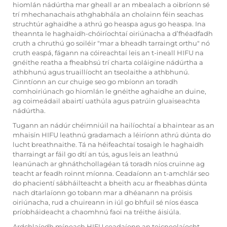
hiomlán nádúrtha mar gheall ar an mbealach a oibríonn sé
trí mhechanachais athghabhála an cholainn féin seachas
struchtúr aghaidhe a athrú go heaspa agus go heaspa. Ina
theannta le haghaidh-chóiríochtaí oiriúnacha a d’fhéadfadh
cruth a chruthú go soiléir "mar a bheadh tarraingt orthu" nó
cruth easpá, fágann na cóireachtaí leis an t-ineall HIFU na
gnéithe reatha a fheabhsú trí charta coláigine nádúrtha a
athbhunú agus truaillíocht an tseolaithe a athbhunú.
Cinntíonn an cur chuige seo go mbíonn an toradh
comhoiriúnach go hiomlán le gnéithe aghaidhe an duine,
ag coimeádail abairtí uathúla agus patrúin gluaiseachta
nádúrtha.
Tugann an nádúr chéimniúil na hailíochtaí a bhaintear as an
mhaisín HIFU leathnú gradamach a léiríonn athrú dúnta do
lucht breathnaithe. Tá na héifeachtaí tosaigh le haghaidh
tharraingt ar fáil go dtí an tús, agus leis an leathnú
leanúnach ar ghnáthchollagéan tá toradh níos cruinne ag
teacht ar feadh roinnt míonna. Ceadaíonn an t-amchlár seo
do phacientí sábháilteacht a bheith acu ar fheabhas dúnta
nach dtarlaíonn go tobann mar a dhéanann na próisis
oiriúnacha, rud a chuireann in iúl go bhfuil sé níos éasca
príobháideacht a chaomhnú faoi na tréithe áisiúla.
Ardchlaíodh
míneach HIFU
ceadaíonn an teicneolaíocht