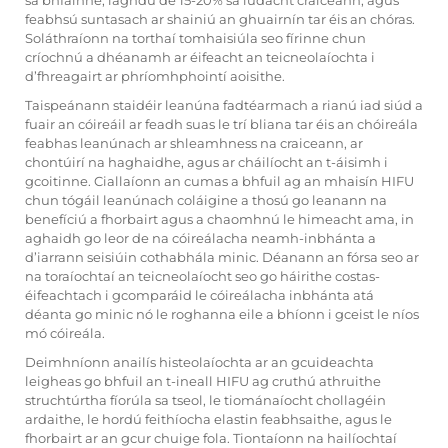
sa bhfáinne, laghdú de 15-20% sa lúdacht craiceann, agus
feabhsú suntasach ar shainiú an ghuairnín tar éis an chóras.
Soláthraíonn na torthaí tomhaisiúla seo fírinne chun
críochnú a dhéanamh ar éifeacht an teicneolaíochta i
d’fhreagairt ar phríomhphointí aoisithe.
Taispeánann staidéir leanúna fadtéarmach a rianú iad siúd a
fuair an cóireáil ar feadh suas le trí bliana tar éis an chóireála
feabhas leanúnach ar shleamhness na craiceann, ar
chontúirí na haghaidhe, agus ar cháilíocht an t-áisimh i
gcoitinne. Ciallaíonn an cumas a bhfuil ag an mhaisín HIFU
chun tógáil leanúnach coláigine a thosú go leanann na
benefíciú a fhorbairt agus a chaomhnú le himeacht ama, in
aghaidh go leor de na cóireálacha neamh-inbhánta a
d’iarrann seisiúin cothabhála minic. Déanann an fórsa seo ar
na toraíochtaí an teicneolaíocht seo go háirithe costas-
éifeachtach i gcomparáid le cóireálacha inbhánta atá
déanta go minic nó le roghanna eile a bhíonn i gceist le níos
mó cóireála.
Deimhníonn anailís histeolaíochta ar an gcuideachta
leigheas go bhfuil an t-ineall HIFU ag cruthú athruithe
struchtúrtha fíorúla sa tseol, le tiománaíocht chollagéin
ardaithe, le hordú feithíocha elastin feabhsaithe, agus le
fhorbairt ar an gcur chuige fola. Tiontaíonn na hailíochtaí