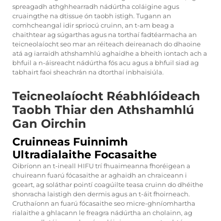
spreagadh athghhearradh nádúrtha coláigine agus
cruaingthe na dtissue ón taobh istigh. Tugann an
comhcheangal idir spriocú cruinn, an t-am beag a
chaithtear ag súgarthas agus na torthaí fadtéarmacha an
teicneolaíocht seo mar an réiteach deireanach do dhaoine
atá ag iarraidh athshamhlú aghaidhe a bheith iontach ach a
bhfuil a n-áisreacht nádúrtha fós acu agus a bhfuil siad ag
tabhairt faoi sheachrán na dtorthaí inbhaisiúla.
Teicneolaíocht Réabhlóideach
Taobh Thiar den Athshamhlú
Gan Oirchin
Cruinneas Fuinnimh
Ultradialaithe Focasaithe
Oibríonn an t-ineall HIFU trí fhuaimeanna fhoréigean a
chuireann fuarú fócasaithe ar aghaidh an chraiceann i
gceart, ag soláthar pointí coagúilte teasa cruinn do dhéithe
shonracha laistigh den dermis agus an t-áit fhoirneach.
Cruthaíonn an fuarú fócasaithe seo micre-ghníomhartha
rialaithe a ghlacann le freagra nádúrtha an cholainn, ag