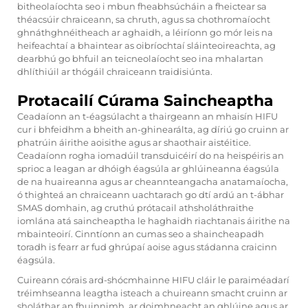
bitheolaíochta seo i mbun fheabhsúcháin a fheictear sa
théacsúir chraiceann, sa chruth, agus sa chothromaíocht
ghnáthghnéitheach ar aghaidh, a léiríonn go mór leis na
heifeachtaí a bhaintear as oibríochtaí sláinteoireachta, ag
dearbhú go bhfuil an teicneolaíocht seo ina mhalartan
dhlíthiúil ar thógáil chraiceann traidisiúnta.
Protacailí Cúrama Saincheaptha
Ceadaíonn an t-éagsúlacht a thairgeann an mhaisín HIFU
cur i bhfeidhm a bheith an-ghinearálta, ag díriú go cruinn ar
phatrúin áirithe aoisithe agus ar shaothair aistéitice.
Ceadaíonn rogha iomadúil transduicéirí do na heispéiris an
sprioc a leagan ar dhóigh éagsúla ar ghlúineanna éagsúla
de na huaireanna agus ar cheannteangacha anatamaíocha,
ó thighteá an chraiceann uachtarach go dtí ardú an t-ábhar
SMAS domhain, ag cruthú prótacail athsholáthraithe
iomlána atá saincheaptha le haghaidh riachtanais áirithe na
mbainteoirí. Cinntíonn an cumas seo a shaincheapadh
toradh is fearr ar fud ghrúpaí aoise agus stádanna craicinn
éagsúla.
Cuireann córais ard-shócmhainne HIFU cláir le paraiméadarí
tréimhseanna leagtha isteach a chuireann smacht cruinn ar
sholáthar an fhuinnimh, ar doimhneacht an ghlúine agus ar