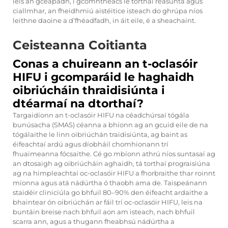
leis an gceapadh, i gcomhthéacs le torthaí réasúnta agus
ciallmhar, an fheidhmiú aistéitice isteach do ghrúpa níos
leithne daoine a d’fhéadfadh, in áit eile, é a sheachaint.
Ceisteanna Coitianta
Conas a chuireann an t-oclasóir
HIFU i gcomparáid le haghaidh
oibriúcháin thraidisiúnta i
dtéarmaí na dtorthaí?
Targaidíonn an t-oclasóir HIFU na céadchúrsaí tógála
bunúsacha (SMAS) céanna a bhíonn ag an gcuid eile de na
tógálaithe le linn oibriúchán traidisiúnta, ag baint as
éifeachtaí ardú agus díobháil chomhionann trí
fhuaimeanna fócsaithe. Cé go mbíonn athrú níos suntasaí ag
an dtosaigh ag oibriúcháin aghaidh, tá torthaí prograisiúna
ag na himpleachtaí oc-oclasóir HIFU a fhorbraithe thar roinnt
míonna agus atá nádúrtha ó thaobh ama de. Taispeánann
staidéir cliniciúla go bhfuil 80–90% den éifeacht ardaithe a
bhaintear ón oibriúchán ar fáil trí oc-oclasóir HIFU, leis na
buntáin breise nach bhfuil aon am isteach, nach bhfuil
scarra ann, agus a thugann fheabhsú nádúrtha a