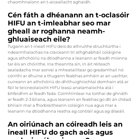
chaomhnaíonn an t-aiceallacht aghaidh.
Cén fáth a dhéanann an t-oclasóir
HIFU an t-imleabhar seo mar
gheall ar roghanna neamh-
ghluaiseach eile?
Tugann an t-ineall HIFU deis do athruithe struchtúrtha i
ndearmhalachas na craiceann trí athghabháil coláigine
agus athchóiriú na dtíodhanna a leanann ar feadh míonna
tar éis an chóirithe. Ina theannta sin, in áit réiteach
sealadacha mar aonraí a mheatailítear go gradamhail nó
cóirithí ar dhuine a thugann feabhas amháin ar an uachtar,
cuireann an athchóiriú do dhíthuighíochtaí domhain atá ar
fáil le teicneolaíocht HIFU leasú anatamaíochta atá i
bhfeidhm ar feadh fada. Coimhlintear na torthaí de ghnáth
ar feadh 2-3 bliana, agus leanann an feabhas go dtí an chéad
bhliain mar a fhorbraitheann coláigin nua agus mar a
leanann na dtíodhanna reatha ag contráil agus ag díseáil.
An oiriúnach an cóireadh leis an
ineall HIFU do gach aois agus