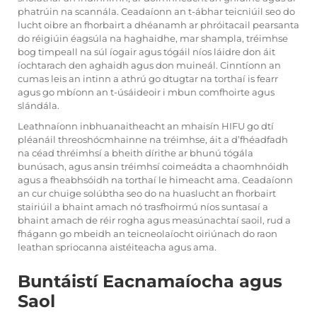
phatrúin na scannála. Ceadaíonn an t-ábhar teicniúil seo do
lucht oibre an fhorbairt a dhéanamh ar phróitacail pearsanta
do réigiúin éagsúla na haghaidhe, mar shampla, tréimhse
bog timpeall na súl íogair agus tógáil níos láidre don áit
íochtarach den aghaidh agus don muineál. Cinntíonn an
cumas leis an intinn a athrú go dtugtar na torthaí is fearr
agus go mbíonn an t-úsáideoir i mbun comfhoirte agus
slándála.
Leathnaíonn inbhuanaitheacht an mhaisín HIFU go dtí
pléanáil threoshócmhainne na tréimhse, áit a d’fhéadfadh
na céad thréimhsí a bheith dírithe ar bhunú tógála
bunúsach, agus ansin tréimhsí coimeádta a chaomhnóidh
agus a fheabhsóidh na torthaí le himeacht ama. Ceadaíonn
an cur chuige solúbtha seo do na huaslucht an fhorbairt
stairiúil a bhaint amach nó trasfhoirmú níos suntasaí a
bhaint amach de réir rogha agus measúnachtaí saoil, rud a
fhágann go mbeidh an teicneolaíocht oiriúnach do raon
leathan spriocanna aistéiteacha agus ama.
Buntáistí Eacnamaíocha agus
Saol