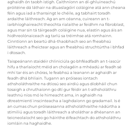
aghaidh ón taobh istigh. Caithníonn an dí-ghluineachú
próitéine dá láthair na dtuaslagóirí coláigine atá ann cheana
féin agus iad a tharraingt le chéile, ag tabhairt toradh
ardaithe láithreach. Ag an am céanna, cuireann an t-
iarbhíoghaireacht theochta rialaithe ar feidhm na fibroblast,
agus mar sin tá táirgeadh coláigine nua, elastin agus áis an
hidhreolónaiceach ag tarlú sa tréimhse atá romhainn.
Cinntíonn an beartú dhá-thaobhach seo an fheabhsú
láithreach a fheictear agus an fheabhsú struchtúrtha i bhfad
i dtosach.
Taispeánann staidéir chliniciúla go bhféadfadh an t-iascúr
hifu a tharlaíocht méid an cholagéin a mhéadú ar feadh sé
mhí tar éis an chóras, le feabhsú a leanann ar aghaidh ar
feadh dhá bhliain. Tugann an próiseas iontach
athsholáthraithe na dtíosú seo airdiú agus díobháil chun
tosaigh a chruthaíonn go dtí gur féidir an t-athsholáthru
leathnú níos mó le himeacht ama, in aghaidh na
dtreatmientí inscinteacha a laghdaíonn go gradamail. Is é
an cumas chun próiseasanna athsholáthraithe nádúrtha a
stimiliú agus toradh láithreach a sholáthar a dhéanann an
teicneolaíocht seo go háirithe éifeachtach do athsholáthru
iomláin na haghaidhe.