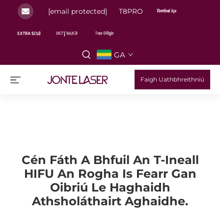
[email protected]
T8PRO
GA
Faigh Uathbhreithniú
Cén Fáth A Bhfuil An T-Ineall
HIFU An Rogha Is Fearr Gan
Oibriú Le Haghaidh
Athsholáthairt Aghaidhe.