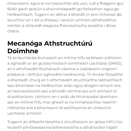
chraiceann, agus ar na toraíochtaí atá uait, rud a fhágann gur
féidir gach seisiún a shaincheapadh go forleathan agus go
héifeachtach. Tugann an ábhar a bheidh in ann ilchúrsaí de
struchtúr an t-áit a chórasú i seisiún amháin athsholáthar
iomlán a réiteoidh éagsúla fhoirceallacha aoisithe i dtreo
chéile.
Mecanóga Athstruchtúrú
Doimhne
Tá an buntáiste bunúsach an mhíne hifu sa bhean a bhíonn
a aghaidh ar an gcóras miolach airmheáin uachtaraí (SMAS),
an t-athchraobh fíochánach céanna a úsáideann cirgeoirí
plastaice i lártháirí aghaidhe traidisiúnta. Trí éinear fócsaithe
a sheoladh chuig an t-athchraobh struchtúrtha tábhachtach
seo, bhaintear na heifeachtaí ardú agus díogáin amach leis
an teicneolaíocht seo a bhíodh roimhe seo ach amháin trí
shaotharlann. Léiríonn an t-ardú do thionscadal domhain
seo an mhíne hifu mar gheall ar na himpleachtaí neamh-
inbhánta eile a bhaineann le sraitheanna an chraicinn
uachtaraí amháin.
Tugann an éifeacht teochta a chruthaíonn an gléas HIFU tús
le sraith phróiseasanna bitheolaíocha a athshocráin tógáil