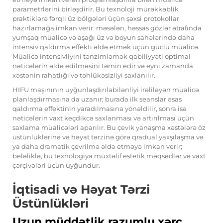
parametrlərini birləşdirir. Bu texnoloji mürəkkəblik
praktiklərə fərqli üz bölgələri üçün şəxsi protokollar
hazırlamağa imkan verir: məsələn, həssas gözlər ətrafında
yumşaq müalicə və aşağı üz və boyun sahələrində daha
intensiv qaldırma effekti əldə etmək üçün güclü müalicə.
Müalicə intensivliyini tənzimləmək qabiliyyəti optimal
nəticələrin əldə edilməsini təmin edir və eyni zamanda
xəstənin rahatlığı və təhlükəsizliyi saxlanılır.
HIFU maşınının uyğunlaşdırılabilənliyi irəliləyən müalicə
planlaşdırmasına da uzanır; burada ilk seanslar əsas
qaldırma effektinin yaradılmasına yönəldilir, sonra isə
nəticələrin vaxt keçdikcə saxlanması və artırılması üçün
saxlama müalicələri aparılır. Bu çevik yanaşma xəstələrə öz
üstünlüklərinə və həyat tərzinə görə qradual yaxşılaşma və
ya daha dramatik çevrilmə əldə etməyə imkan verir;
beləliklə, bu texnologiya müxtəlif estetik məqsədlər və vaxt
çərçivələri üçün uyğundur.
İqtisadi və Həyat Tərzi
Üstünlükləri
Uzun müddətlik razumlu xərc