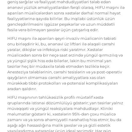
geniş sarğılar və fəaliyyət məhdudiyyətləri tələb edən
ənənəvi yüzlük əməliyyatlardan fərqli olaraq, HIFU maşını ilə
aparılan müalicələrdən sonra xəstələr dərhal normal həyat
fəaliyyətlərinə qayıda bilirlər. Bu inqilabi üstünlük üzün
gəncleşdirilməsini işgüzar peşəkarlar və uzun müddətli
fasilə verə bilməyən şəxslər üçün çatışarlıq edir.
HIFU maşını ilə aparılan qeyri-invaziv müalicənin təbiəti
onu birləşdirir ki, bu, ənənəvi üz liftləri ilə əlaqəli cərrahi
yaralar, dikişlər və infeksiya riski yaratmır. Xəstələr
müalicədən sonra bir neçə saat ərzində yüngül qırmızılıq və
ya yüngül şişlik hiss edə bilərlər, lakin bu minimal yan
təsirlər heç bir müdaxilə tələb etmədən tezliklə keçir.
Anesteziya tələblərinin, cərrahi tesislərin və ya post-operativ
qayğıların olmaması cərrahi əməliyyatlara xas olan
mürəkkəb tibbi protokolları və potensial komplikasiyaları
aradan qaldırır.
HIFU maşınının təhlükəsizlik profilı müxtəlif xəstə
qruplarında istisnai dözümlülüyü göstərir; yan təsirlər yalnız
müvəqqəti və yüngül reaksiyalara məhdudlaşır. Kliniki
məlumatlar göstərir ki, xəstələrin 95%-dən çoxu müalicə
zamanı və ya sonra əhəmiyyətli narahatlıq hiss etmir; bu da
aşağı ağrı həssaslığına malik şəxslər və ya gizli estetik
yaxşılaşdırma axtaranlar üçün ideal seçimdir. Hər gün