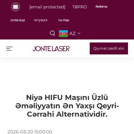
[email protected]
T8PRO
AZ
Qiymət təklifi alın
Niyə HIFU Maşını Üzlü
Əməliyyatın Ən Yaxşı Qeyri-
Cərrahi Alternatividir.
2026-03-20 15:00:00