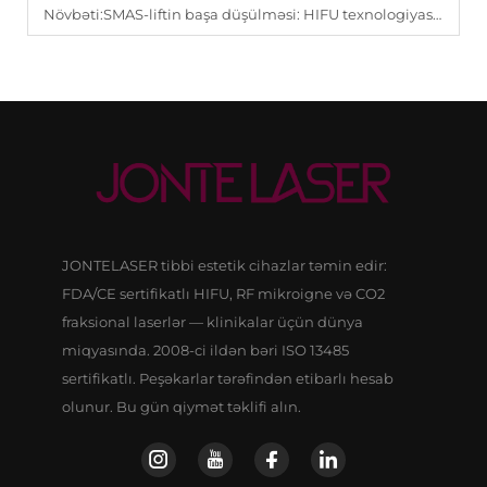
Növbəti:
SMAS-liftin başa düşülməsi: HIFU texnologiyasının dərin toxuma təbəqələrinə necə yönəldiyi.
JONTELASER tibbi estetik cihazlar təmin edir:
FDA/CE sertifikatlı HIFU, RF mikroigne və CO2
fraksional laserlər — klinikalar üçün dünya
miqyasında. 2008-ci ildən bəri ISO 13485
sertifikatlı. Peşəkarlar tərəfindən etibarlı hesab
olunur. Bu gün qiymət təklifi alın.