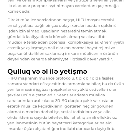
verir və cərrahi komplikasiyalar və ya düzəltmə əməliyyatları
ilə əlaqədar proqnozlaşdırılmayan xərclərdən qaçınmağa
kömək edir.
Direkt müalicə xərclərindən başqa, HIFU maşını cərrahi
əməliyyatlara bağlı bir çox dolayı xərcləri aradan qaldırır:
işdən izin almaq, uşaqların nəzarətini təmin etmək,
gündəlik fəaliyyətlərdə kömək almaq və əlavə tibbi
müdaxilə tələb edən potensial komplikasiyalar. Əhəmiyyətli
estetik yaxşılaşmaya nail olarkən normal həyat rejimi və
peşəkar öhdəlikləri saxlamaq imkanı müalicənin özünün
dəyərindən kənarda əhəmiyyətli iqtisadi dəyər yaradır.
Qulluq və əl ilə yetişmə
HIFU maşınının müalicə protokolu, tipik bir qida fasiləsi
zamanı standart ofis şəraitində tamamlana bilər; bu da üzün
yenilənməsini işgüzar peşəkarlar və yüklü cədvəlləri olan
şəxslər üçün əlçatan edir. Seanslar adətən müalicə
sahələrindən asılı olaraq 30–90 dəqiqə çəkir və xəstələr
estetik müalicə keçirdiklərini göstərən heç bir görünən
əlamət olmadan dərhal işə, sosial tədbirlərə və ya ailə
öhdəliklərinə qayıda bilərlər. Bu rahatlıq amili effektiv üz
yenilənməsinin bütün həyat tərzi kateqoriyalarına aid
insanlar üçün əlçatanlığını inqilabi dərəcədə dəyişdirib.