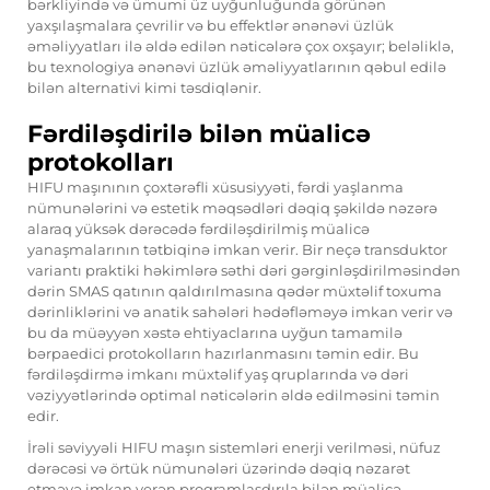
bərkliyində və ümumi üz uyğunluğunda görünən
yaxşılaşmalara çevrilir və bu effektlər ənənəvi üzlük
əməliyyatları ilə əldə edilən nəticələrə çox oxşayır; beləliklə,
bu texnologiya ənənəvi üzlük əməliyyatlarının qəbul edilə
bilən alternativi kimi təsdiqlənir.
Fərdiləşdirilə bilən müalicə
protokolları
HIFU maşınının çoxtərəfli xüsusiyyəti, fərdi yaşlanma
nümunələrini və estetik məqsədləri dəqiq şəkildə nəzərə
alaraq yüksək dərəcədə fərdiləşdirilmiş müalicə
yanaşmalarının tətbiqinə imkan verir. Bir neçə transduktor
variantı praktiki həkimlərə səthi dəri gərginləşdirilməsindən
dərin SMAS qatının qaldırılmasına qədər müxtəlif toxuma
dərinliklərini və anatik sahələri hədəfləməyə imkan verir və
bu da müəyyən xəstə ehtiyaclarına uyğun tamamilə
bərpaedici protokolların hazırlanmasını təmin edir. Bu
fərdiləşdirmə imkanı müxtəlif yaş qruplarında və dəri
vəziyyətlərində optimal nəticələrin əldə edilməsini təmin
edir.
İrəli səviyyəli HIFU maşın sistemləri enerji verilməsi, nüfuz
dərəcəsi və örtük nümunələri üzərində dəqiq nəzarət
etməyə imkan verən proqramlaşdırıla bilən müalicə