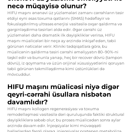
necə müqayisə olunur?
HIFU maşını ənənəvi üz yüzləmələri zamanı cərrahların təsir
etdiyi eyni əsas toxuma qatlarını (SMAS) hədəfləyir və
fokuslaşdırılmış ultrasəs enerjisi vasitəsilə oxşar qaldırma və
gərginləşdirmə təsirləri əldə edir. Əgər cərrahi üz
yüzləmələri daha dramatik ilk dəyişikliklər verirsə, HIFU
maşını müalicələri bir neçə ay ərzində inkişaf edən, təbii
görünən nəticələr verir. Kliniki tədqiqatlara görə, bu
müalicənin qaldırma təsiri cərrahi əməliyyatın 80–90%-ni
təşkil edir və bununla yanaşı, heç bir recover dövrü (tampon
dövrü), iz qoymama və üzün orijinal xüsusiyyətlərini qoruyan
təbii görünən təkmilləşdirmə kimi üstünlükləri də
mövcuddur.
HIFU maşını müalicəsi niyə digər
qeyri-cərrahi üsullara nisbətən
davamlıdır?
HIFU maşını kollogen regenerasiyası və toxuma
remodelləşməsi vasitəsilə dəri quruluşunda faktiki struktural
dəyişikliklərə səbəb olur; bu proses müalicədən sonra aylar
ərzində davam edir. İnjeqsiyalar kimi müvəqqəti
həllərlərdən fərqli olaraq, injeqsiyalar postepen metabolizə