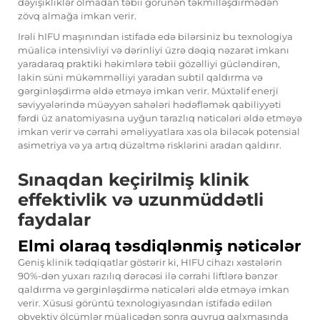
dəyişikliklər olmadan təbii görünən təkmilləşdirmədən
zövq almağa imkan verir.
Irəli
hIFU maşınından istifadə edə bilərsiniz
bu texnologiya
müalicə intensivliyi və dərinliyi üzrə dəqiq nəzarət imkanı
yaradaraq praktiki həkimlərə təbii gözəlliyi gücləndirən,
lakin süni mükəmməlliyi yaradan subtil qaldırma və
gərginləşdirmə əldə etməyə imkan verir. Müxtəlif enerji
səviyyələrində müəyyən sahələri hədəfləmək qabiliyyəti
fərdi üz anatomiyasına uyğun tarazlıq nəticələri əldə etməyə
imkan verir və cərrahi əməliyyatlara xas ola biləcək potensial
asimetriya və ya artıq düzəltmə risklərini aradan qaldırır.
Sınaqdan keçirilmiş klinik
effektivlik və uzunmüddətli
faydalar
Elmi olaraq təsdiqlənmiş nəticələr
Geniş klinik tədqiqatlar göstərir ki, HIFU cihazı xəstələrin
90%-dən yuxarı razılıq dərəcəsi ilə cərrahi liftlərə bənzər
qaldırma və gərginləşdirmə nəticələri əldə etməyə imkan
verir. Xüsusi görüntü texnologiyasından istifadə edilən
obyektiv ölçümlər müalicədən sonra quyruq qalxmasında