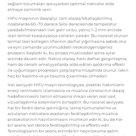
sağlam toxumaları qoruyarkən optimal nəticələr əldə
etməyə zaminlik verir.
HIFU maşınının dəqiqliyi, tam olaraq fokallaşdırılmış
nöqtələrdə 60–70 dərəcə Selsi dərəcəsində temperatur
yaradabilmesindən irəli gəlir və bu, yalnız 1–2 mm enində
olan termal koaqulyasiya zonaları yaradır. Bu nəzarət olunan
termal təsir kollegen liflərinin dərhal yığılmasına səbəb olur
və eyni zamanda uzunmüddətli neokollogenogenez
prosesini başladır ki, bu proses müalicədən sonra aylar
ərzində davam edir. Nəticə olaraq, həm dərhal gərginləşmə,
həm də cərrahi əməliyyatlarda əldə edilən qaldırma effekti
ilə uyğunlaşan proqressiv yaxşılaşma müşahidə olunur, lakin
heç bir kəsilmə və ya toxuma çıxarılması olmadan.
İrəli səviyyəli HIFU maşın texnologiyası, praktiki həkimlərin
enerji verilməsini izləməsinə və müalicə zonalarının dəqiq
hədəflənməsini təmin etməsinə imkan verən real vaxt
vizuallaşdırma sistemlərini birləşdirir. Bu nəzarət səviyyəsi,
hər bir fərdin dərisi qalınlığına, laxlıq nümunələrinə və
arzulanan nəticələrə əsaslanan fərdiləşdirilmiş müalicə
protokollarının hazırlanmasını mümkün edir ki, bu da hər
bir seansı son dərəcə fərdiləşdirilmiş və effektiv edir.
Texnologiyanın bir seans ərzində bir neçə toxuma qatını