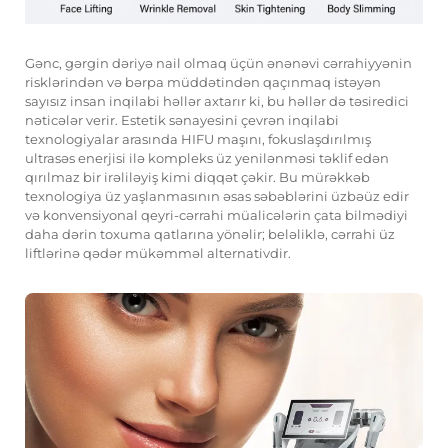
Gənc, gərgin dəriyə nail olmaq üçün ənənəvi cərrahiyyənin
risklərindən və bərpa müddətindən qaçınmaq istəyən
sayısız insan inqilabi həllər axtarır ki, bu həllər də təsiredici
nəticələr verir. Estetik sənayesini çevrən inqilabi
texnologiyalar arasında HIFU maşını, fokuslaşdırılmış
ultrasəs enerjisi ilə kompleks üz yenilənməsi təklif edən
qırılmaz bir irəliləyiş kimi diqqət çəkir. Bu mürəkkəb
texnologiya üz yaşlanmasının əsas səbəblərini üzbəüz edir
və konvensiyonal qeyri-cərrahi müalicələrin çata bilmədiyi
daha dərin toxuma qatlarına yönəlir; beləliklə, cərrahi üz
liftlərinə qədər mükəmməl alternativdir.