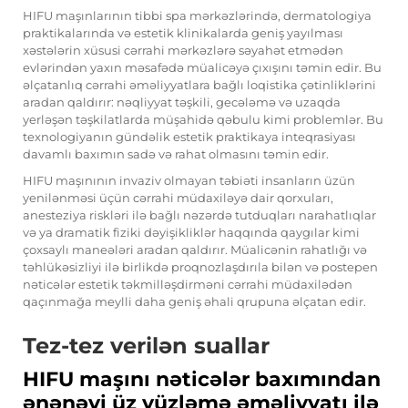
HIFU maşınlarının tibbi spa mərkəzlərində, dermatologiya
praktikalarında və estetik klinikalarda geniş yayılması
xəstələrin xüsusi cərrahi mərkəzlərə səyahət etmədən
evlərindən yaxın məsafədə müalicəyə çıxışını təmin edir. Bu
əlçatanlıq cərrahi əməliyyatlara bağlı loqistika çətinliklərini
aradan qaldırır: nəqliyyat təşkili, gecələmə və uzaqda
yerləşən təşkilatlarda müşahidə qəbulu kimi problemlər. Bu
texnologiyanın gündəlik estetik praktikaya inteqrasiyası
davamlı baxımın sadə və rahat olmasını təmin edir.
HIFU maşınının invaziv olmayan təbiəti insanların üzün
yenilənməsi üçün cərrahi müdaxiləyə dair qorxuları,
anesteziya riskləri ilə bağlı nəzərdə tutduqları narahatlıqlar
və ya dramatik fiziki dəyişikliklər haqqında qaygılar kimi
çoxsaylı maneələri aradan qaldırır. Müalicənin rahatlığı və
təhlükəsizliyi ilə birlikdə proqnozlaşdırıla bilən və postepen
nəticələr estetik təkmilləşdirməni cərrahi müdaxilədən
qaçınmağa meylli daha geniş əhali qrupuna əlçatan edir.
Tez-tez verilən suallar
HIFU maşını nəticələr baxımından
ənənəvi üz yüzləmə əməliyyatı ilə