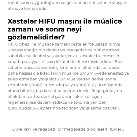
müalicənin uyğunluğunu və gözlənilən nəticələri müəyyən
etməyə kömək edir.
Xəstələr HIFU maşını ilə müalicə
zamanı və sonra nəyi
gözləməlidirlər?
HIFU cihazı ilə müalicə zamanı xəstələr, fokuslaşdırılmış
ultrasəs enerjisinin dərin toxuma qatlarına nüfuz etməsi
səbəbilə istilik hissi yaşayırlar; çoxlu xəstələr bu prosesin
rahatlıq səviyyəsini çox dözüləbilər kimi təsvir edirlər. Bəzi
sahələr, xüsusilə sümük çıxıntılarının ətrafında, bir qədər
daha həssas ola bilər, lakin müalicə ümumiyyətlə anesteziya
tələb etmədən yaxşı dözülür. Müalicədən dərhal sonra
xəstələrdə yüngül qırmızılıq və ya yüngül şişlik müşahidə
oluna bilər ki, bu da saatlar ərzində keçir. İlk gərginləşmə
effektləri tez-tez dərhal görünür, lakin kollogen
regenerasiyası davam etdikcə və toxuma yenidən
qurulduqca 3–6 ay ərzində tədricən yaxşılaşma baş verir.
Əvvəlki:
Niyə rəqabətli bir medspada diod laserli tüklərin çıxarılması avadanlığı vacibdir.