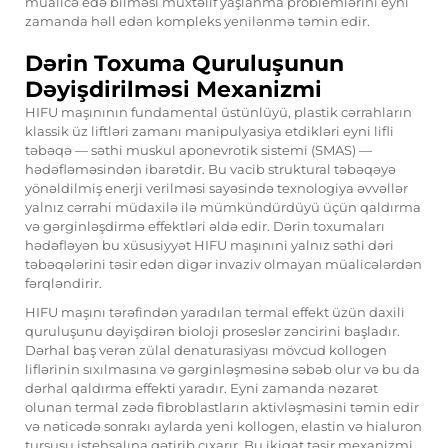
müalicə edə bilməsi müxtəlif yaşlanma problemlərini eyni
zamanda həll edən kompleks yenilənmə təmin edir.
Dərin Toxuma Quruluşunun
Dəyişdirilməsi Mexanizmi
HIFU maşınının fundamental üstünlüyü, plastik cərrahların
klassik üz liftləri zamanı manipulyasiya etdikləri eyni lifli
təbəqə — səthi muskul aponevrotik sistemi (SMAS) —
hədəfləməsindən ibarətdir. Bu vacib struktural təbəqəyə
yönəldilmiş enerji verilməsi sayəsində texnologiya əvvəllər
yalnız cərrahi müdaxilə ilə mümkündürdüyü üçün qaldırma
və gərginləşdirmə effektləri əldə edir. Dərin toxumaları
hədəfləyən bu xüsusiyyət HIFU maşınıni yalnız səthi dəri
təbəqələrini təsir edən digər invaziv olmayan müalicələrdən
fərqləndirir.
HIFU maşını tərəfindən yaradılan termal effekt üzün daxili
quruluşunu dəyişdirən bioloji proseslər zəncirini başladır.
Dərhal baş verən zülal denaturasiyası mövcud kollogen
liflərinin sıxılmasına və gərginləşməsinə səbəb olur və bu da
dərhal qaldırma effekti yaradır. Eyni zamanda nəzarət
olunan termal zədə fibroblastların aktivləşməsini təmin edir
və nəticədə sonrakı aylarda yeni kollogen, elastin və hialuron
turşusu istehsalına gətirib çıxarır. Bu ikiqat təsir mexanizmi