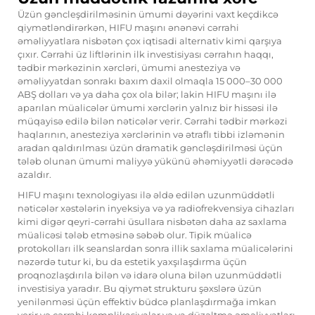
Üzün gəncleşdirilməsinin ümumi dəyərini vaxt keçdikcə
qiymətləndirərkən, HIFU maşını ənənəvi cərrahi
əməliyyatlara nisbətən çox iqtisadi alternativ kimi qarşıya
çıxır. Cərrahi üz liftlərinin ilk investisiyası cərrahın haqqı,
tədbir mərkəzinin xərcləri, ümumi anesteziya və
əməliyyatdan sonrakı baxım daxil olmaqla 15 000–30 000
ABŞ dolları və ya daha çox ola bilər; lakin HIFU maşını ilə
aparılan müalicələr ümumi xərclərin yalnız bir hissəsi ilə
müqayisə edilə bilən nəticələr verir. Cərrahi tədbir mərkəzi
haqlarının, anesteziya xərclərinin və ətraflı tibbi izləmənin
aradan qaldırılması üzün dramatik gəncləşdirilməsi üçün
tələb olunan ümumi maliyyə yükünü əhəmiyyətli dərəcədə
azaldır.
HIFU maşını texnologiyası ilə əldə edilən uzunmüddətli
nəticələr xəstələrin inyeksiya və ya radiofrekvensiya cihazları
kimi digər qeyri-cərrahi üsullara nisbətən daha az saxlama
müalicəsi tələb etməsinə səbəb olur. Tipik müalicə
protokolları ilk seanslardan sonra illik saxlama müalicələrini
nəzərdə tutur ki, bu da estetik yaxşılaşdırma üçün
proqnozlaşdırıla bilən və idarə oluna bilən uzunmüddətli
investisiya yaradır. Bu qiymət strukturu şəxslərə üzün
yenilənməsi üçün effektiv büdcə planlaşdırmağa imkan