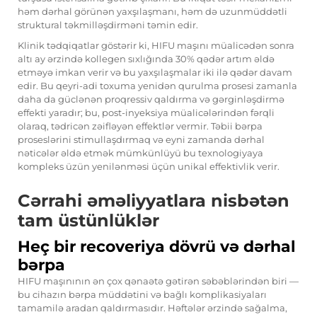
həm dərhal görünən yaxşılaşmanı, həm də uzunmüddətli
struktural təkmilləşdirməni təmin edir.
Klinik tədqiqatlar göstərir ki, HIFU maşını müalicədən sonra
altı ay ərzində kollegen sıxlığında 30% qədər artım əldə
etməyə imkan verir və bu yaxşılaşmalar iki ilə qədər davam
edir. Bu qeyri-adi toxuma yenidən qurulma prosesi zamanla
daha da güclənən proqressiv qaldırma və gərginləşdirmə
effekti yaradır; bu, post-inyeksiya müalicələrindən fərqli
olaraq, tədricən zəifləyən effektlər vermir. Təbii bərpa
proseslərini stimullaşdırmaq və eyni zamanda dərhal
nəticələr əldə etmək mümkünlüyü bu texnologiyaya
kompleks üzün yenilənməsi üçün unikal effektivlik verir.
Cərrahi əməliyyatlara nisbətən
tam üstünlüklər
Heç bir recoveriya dövrü və dərhal
bərpa
HIFU maşınının ən çox qənaətə gətirən səbəblərindən biri —
bu cihazın bərpa müddətini və bağlı komplikasiyaları
tamamilə aradan qaldırmasıdır. Həftələr ərzində sağalma,