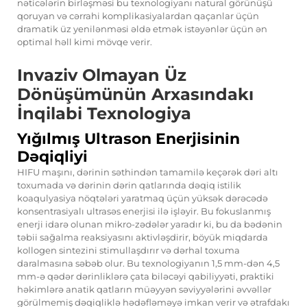
nəticələrin birləşməsi bu texnologiyanı natural görünüşü
qoruyan və cərrahi komplikasiyalardan qaçanlar üçün
dramatik üz yenilənməsi əldə etmək istəyənlər üçün ən
optimal həll kimi mövqe verir.
Invaziv Olmayan Üz
Dönüşümünün Arxasındakı
İnqilabi Texnologiya
Yığılmış Ultrason Enerjisinin
Dəqiqliyi
HIFU maşını, dərinin səthindən tamamilə keçərək dəri altı
toxumada və dərinin dərin qatlarında dəqiq istilik
koaqulyasiya nöqtələri yaratmaq üçün yüksək dərəcədə
konsentrasiyalı ultrasəs enerjisi ilə işləyir. Bu fokuslanmış
enerji idarə olunan mikro-zədələr yaradır ki, bu da bədənin
təbii sağalma reaksiyasını aktivləşdirir, böyük miqdarda
kollogen sintezini stimullaşdırır və dərhal toxuma
daralmasına səbəb olur. Bu texnologiyanın 1,5 mm-dən 4,5
mm-ə qədər dərinliklərə çata biləcəyi qabiliyyəti, praktiki
həkimlərə anatik qatların müəyyən səviyyələrini əvvəllər
görülmemiş dəqiqliklə hədəfləməyə imkan verir və ətrafdakı