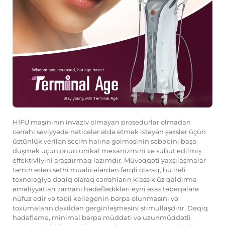
HİFU maşınının invaziv olmayan prosedurlar olmadan
cərrahi səviyyədə nəticələr əldə etmək istəyən şəxslər üçün
üstünlük verilən seçim halına gəlməsinin səbəbini başa
düşmək üçün onun unikal mexanizmini və sübut edilmiş
effektivliyini araşdırmaq lazımdır. Müvəqqəti yaxşılaşmalar
təmin edən səthi müalicələrdən fərqli olaraq, bu irəli
texnologiya dəqiq olaraq cərrahların klassik üz qaldırma
əməliyyatları zamanı hədəflədikləri eyni əsas təbəqələrə
nüfuz edir və təbii kollegenin bərpa olunmasını və
toxumaların daxildən gərginləşməsini stimullaşdırır. Dəqiq
hədəfləmə, minimal bərpa müddəti və uzunmüddətli