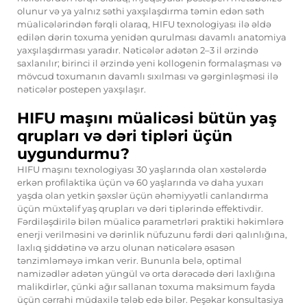
olunur və ya yalnız səthi yaxşılaşdırma təmin edən səth
müalicələrindən fərqli olaraq, HIFU texnologiyası ilə əldə
edilən dərin toxuma yenidən qurulması davamlı anatomiya
yaxşılaşdırması yaradır. Nəticələr adətən 2–3 il ərzində
saxlanılır; birinci il ərzində yeni kollogenin formalaşması və
mövcud toxumanın davamlı sıxılması və gərginləşməsi ilə
nəticələr postepen yaxşılaşır.
HIFU maşını müalicəsi bütün yaş
qrupları və dəri tipləri üçün
uygundurmu?
HIFU maşını texnologiyası 30 yaşlarında olan xəstələrdə
erkən profilaktika üçün və 60 yaşlarında və daha yuxarı
yaşda olan yetkin şəxslər üçün əhəmiyyətli canlandırma
üçün müxtəlif yaş qrupları və dəri tiplərində effektivdir.
Fərdiləşdirilə bilən müalicə parametrləri praktiki həkimlərə
enerji verilməsini və dərinlik nüfuzunu fərdi dəri qalınlığına,
laxlıq şiddətinə və arzu olunan nəticələrə əsasən
tənzimləməyə imkan verir. Bununla belə, optimal
namizədlər adətən yüngül və orta dərəcədə dəri laxlığına
malikdirlər, çünki ağır sallanan toxuma maksimum fayda
üçün cərrahi müdaxilə tələb edə bilər. Peşəkar konsultasiya