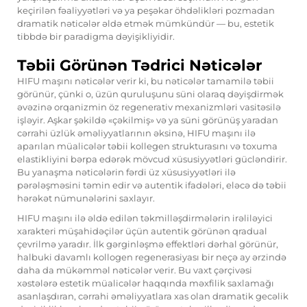
keçirilən fəaliyyətləri və ya peşəkar öhdəlikləri pozmadan
dramatik nəticələr əldə etmək mümkündür — bu, estetik
tibbdə bir paradigma dəyişikliyidir.
Təbii Görünən Tədrici Nəticələr
HIFU maşını nəticələr verir ki, bu nəticələr tamamilə təbii
görünür, çünki o, üzün quruluşunu süni olaraq dəyişdirmək
əvəzinə orqanizmin öz regenerativ mexanizmləri vasitəsilə
işləyir. Aşkar şəkildə «çəkilmiş» və ya süni görünüş yaradan
cərrahi üzlük əməliyyatlarının əksinə, HIFU maşını ilə
aparılan müalicələr təbii kollegen strukturasını və toxuma
elastikliyini bərpa edərək mövcud xüsusiyyətləri gücləndirir.
Bu yanaşma nəticələrin fərdi üz xüsusiyyətləri ilə
pərələşməsini təmin edir və autentik ifadələri, eləcə də təbii
hərəkət nümunələrini saxlayır.
HIFU maşını ilə əldə edilən təkmilləşdirmələrin irəliləyici
xarakteri müşahidəçilər üçün autentik görünən qradual
çevrilmə yaradır. İlk gərginləşmə effektləri dərhal görünür,
halbuki davamlı kollogen regenerasiyası bir neçə ay ərzində
daha da mükəmməl nəticələr verir. Bu vaxt çərçivəsi
xəstələrə estetik müalicələr haqqında məxfilik saxlamağı
asanlaşdıran, cərrahi əməliyyatlara xas olan dramatik gecəlik