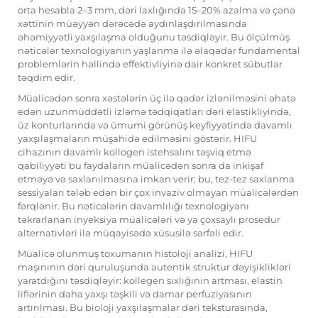
orta hesabla 2–3 mm, dəri laxlığında 15–20% azalma və çənə
xəttinin müəyyən dərəcədə aydınlaşdırılmasında
əhəmiyyətli yaxşılaşma olduğunu təsdiqləyir. Bu ölçülmüş
nəticələr texnologiyanın yaşlanma ilə əlaqədar fundamental
problemlərin həllində effektivliyinə dair konkret sübutlar
təqdim edir.
Müalicədən sonra xəstələrin üç ilə qədər izlənilməsini əhatə
edən uzunmüddətli izləmə tədqiqatları dəri elastikliyində,
üz konturlarında və ümumi görünüş keyfiyyətində davamlı
yaxşılaşmaların müşahidə edilməsini göstərir. HIFU
cihazının davamlı kollogen istehsalını təşviq etmə
qabiliyyəti bu faydaların müalicədən sonra da inkişaf
etməyə və saxlanılmasına imkan verir; bu, tez-tez saxlanma
sessiyaları tələb edən bir çox invaziv olmayan müalicələrdən
fərqlənir. Bu nəticələrin davamlılığı texnologiyanı
təkrarlanan inyeksiya müalicələri və ya çoxsaylı prosedur
alternativləri ilə müqayisədə xüsusilə sərfəli edir.
Müalicə olunmuş toxumanın histoloji analizi, HIFU
maşınının dəri quruluşunda autentik struktur dəyişiklikləri
yaratdığını təsdiqləyir: kollegen sıxlığının artması, elastin
liflərinin daha yaxşı təşkili və damar perfuziyasının
artırılması. Bu bioloji yaxşılaşmalar dəri teksturasında,