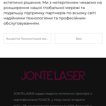
естетичні рішення. Ми з нетерпінням чекаємо на
розширення нашої глобальної мережі та
подальшу підтримку партнерів по всьому світі
надійними технологіями та професійним
обслуговуванням.
Акценти Гонконгської виставки: довірена технологія з повним набором медичних сертифікатів
Без
JONTELASER надає медичні естетичні пристрої з
сертифікатами FDA/CE, у тому числі апарати
HIFU, RF-мікроголкові системи та CO2-фракційні