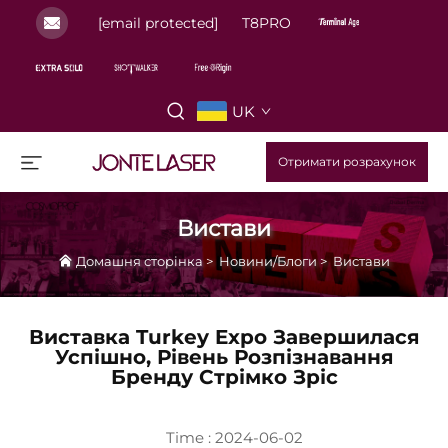
[email protected]
T8PRO
UK
Отримати розрахунок
Вистави
Домашня сторінка
>
Новини/Блоги
>
Вистави
Виставка Turkey Expo Завершилася
Успішно, Рівень Розпізнавання
Бренду Стрімко Зріс
Time : 2024-06-02