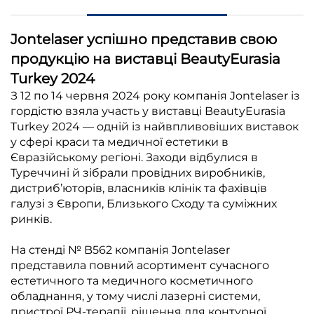
Jontelaser успішно представив свою
продукцію на виставці BeautyEurasia
Turkey 2024
З 12 по 14 червня 2024 року компанія Jontelaser із
гордістю взяла участь у виставці BeautyEurasia
Turkey 2024 — одній із найвпливовіших виставок
у сфері краси та медичної естетики в
Євразійському регіоні. Заходи відбулися в
Туреччині й зібрали провідних виробників,
дистриб’юторів, власників клінік та фахівців
галузі з Європи, Близького Сходу та суміжних
ринків.
На стенді № B562 компанія Jontelaser
представила повний асортимент сучасного
естетичного та медичного косметичного
обладнання, у тому числі лазерні системи,
пристрої РЧ-терапії, рішення для контурної