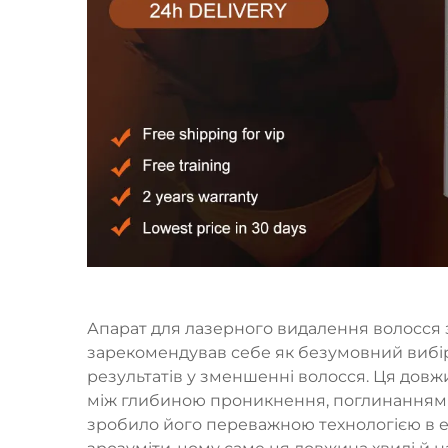
Апарат для лазерного видалення волосся 
зарекомендував себе як безумовний вибір ф
результатів у зменшенні волосся. Ця довж
між глибиною проникнення, поглинанням 
зробило його переважною технологією в ес