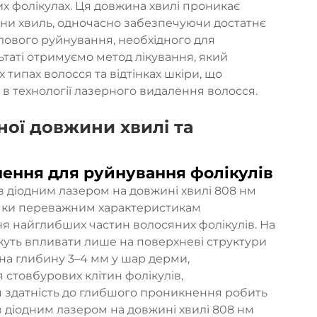
 фолікулах. Ця довжина хвилі проникає
ини хвиль, одночасно забезпечуючи достатнє
ового руйнування, необхідного для
ьтаті отримуємо метод лікування, який
 типах волосся та відтінках шкіри, що
» в технології лазерного видалення волосся.
ої довжини хвилі та
ення для руйнування фолікулів
з діодним лазером на довжині хвилі 808 нм
дяки переважним характеристикам
я найглибших частин волосяних фолікулів. На
ожуть впливати лише на поверхневі структури
 на глибину 3–4 мм у шар дерми,
стовбурових клітин фолікулів,
я здатність до глибшого проникнення робить
 діодним лазером на довжині хвилі 808 нм