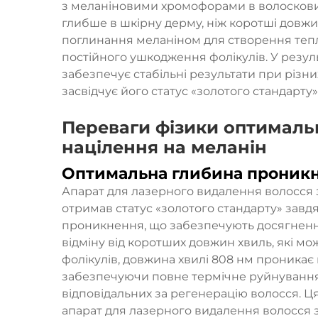
з меланіновими хромофорами в волоскових
глибше в шкірну дерму, ніж коротші довж
поглинання меланіном для створення тепл
постійного ушкодження фолікулів. У резул
забезпечує стабільні результати при різних
засвідчує його статус «золотого стандарту
Переваги фізики оптимальн
націлення на меланін
Оптимальна глибина проникн
Апарат для лазерного видалення волосся 
отримав статус «золотого стандарту» зав
проникнення, що забезпечують досягненн
відміну від коротших довжин хвиль, які м
фолікулів, довжина хвилі 808 нм проникає
забезпечуючи повне термічне руйнування 
відповідальних за регенерацію волосся. Ц
апарат для лазерного видалення волосся з