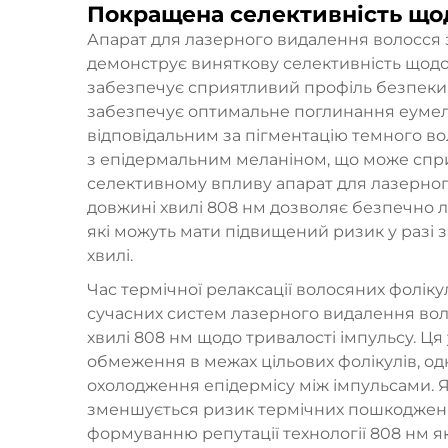
Покращена селективність щод
Апарат для лазерного видалення волосся 
демонструє виняткову селективність щодо
забезпечує сприятливий профіль безпеки 
забезпечує оптимальне поглинання еуме
відповідальним за пігментацію темного во
з епідермальним меланіном, що може спри
селективному впливу апарат для лазерног
довжині хвилі 808 нм дозволяє безпечно лі
які можуть мати підвищений ризик у разі
хвилі.
Час термічної релаксації волосяних фолік
сучасних систем лазерного видалення вол
хвилі 808 нм щодо тривалості імпульсу. Ц
обмеження в межах цільових фолікулів, о
охолодження епідермісу між імпульсами. Я
зменшується ризик термічних пошкоджень
формуванню репутації технології 808 нм як