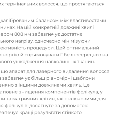
х термінальних волосся, що простягаються
ідкаліброваним балансом між властивостями
нинах. На цій конкретній довжині хвилі
азером 808 нм забезпечує достатнє
ьного нагріву, одночасно мінімізуючи
фективність процедури. Цей оптимальний
енергію й спрямовувати її безпосередньо на
лового ушкодження навколишніх тканин.
, що апарат для лазерного видалення волосся
м забезпечує більш рівномірні шаблони
рівняно з іншими довжинами хвиль. Це
є повне знищення компонентів фолікула, у
ли та матричних клітин, які є ключовими для
я фолікулів, досягнуте за допомогою
зпечує кращі результати стійкого