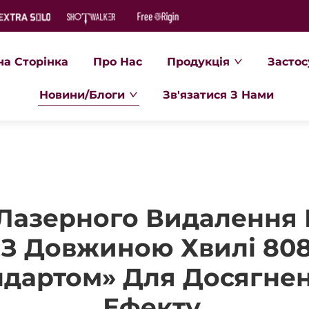
на Сторінка
Про Нас
Продукція
Застос
Новини/Блоги
Зв'язатися З Нами
Лазерного Видалення 
 З Довжиною Хвилі 80
ндартом» Для Досягнен
Ефекту.