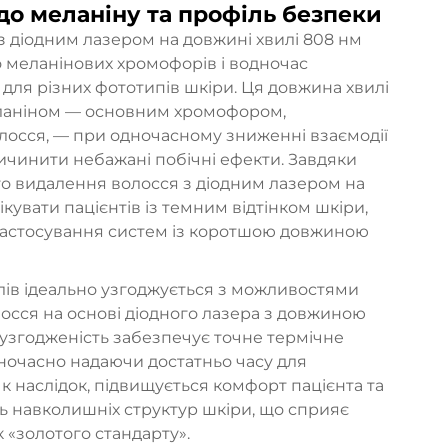
о меланіну та профіль безпеки
з діодним лазером на довжині хвилі 808 нм
 меланінових хромофорів і водночас
для різних фототипів шкіри. Ця довжина хвилі
ланіном — основним хромофором,
лосся, — при одночасному зниженні взаємодії
чинити небажані побічні ефекти. Завдяки
о видалення волосся з діодним лазером на
кувати пацієнтів із темним відтінком шкіри,
 застосування систем із коротшою довжиною
улів ідеально узгоджується з можливостями
осся на основі діодного лазера з довжиною
я узгодженість забезпечує точне термічне
дночасно надаючи достатньо часу для
к наслідок, підвищується комфорт пацієнта та
 навколишніх структур шкіри, що сприяє
 «золотого стандарту».