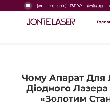
[email protected]
T8PRO
Голов
Чому Апарат Для 
Діодного Лазера
«золотим Ста