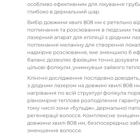
особливо ефективним для лікування груби
глибоко в дермальний шар.
Вибір довжини хвилі 808 нм є ретельно в
поглинання та розсіювання в людських тка
лазерний апарат для епіляції з діодним л
поглинання меланіну для створення локал
надмірне розсіювання, яке зменшило б е
баланс дозволяє фахівцям точно дозувати 
цільові фолікули, уникнувши зайвого теп
Клінічні дослідження послідовно доводять
з діодним лазером на довжині хвилі 808 н
нагрівання по всій структурі фолікула по
рівномірне теплове розподілення гаранту
тому числі зони «бульдж», дермальної папі
регенерації волосся. Комплексне знищенн
довжини хвилі 808 нм, безпосередньо забе
зменшення волосся.