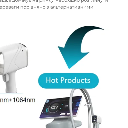
адалі домінує на ринку, необхідно розглянути
ні переваги порівняно з альтернативними