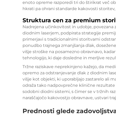
enoto opreme razporedi tri do štirikrat več ob
hkrati pa ohrani standarde kakovosti storitev,
Struktura cen za premium stori
Nadrejena učinkovitost in udobje, povezana z
diodnim laserjem, podpirata strategije premi
primerjavi s tradicionalnimi storitvami odstr
ponudbo trajnega zmanjšanja dlak, doseženeg
višje stroške na posamezno obravnavo, kadar 
tehnologijo, ki daje dosledne in merljive rezul
Tržne raziskave neprekinjeno kažejo, da medic
opremo za odstranjevanje dlak z diodnim laser
višje kot objekti, ki uporabljajo zastarelo ali
odraža tako nadpovprečne klinične rezultate k
sodobni diodni sistemi, s čimer se v tržnih ra
naraščajočo kakovostjo obravnave, ustvari t
Prednosti glede zadovoljstva