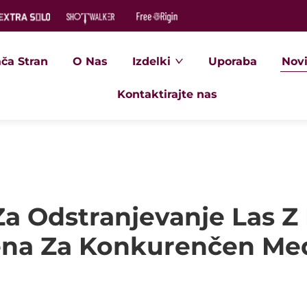
ča Stran
O Nas
Izdelki
Uporaba
Novi
Kontaktirajte nas
Za Odstranjevanje Las Z
ena Za Konkurenčen Me