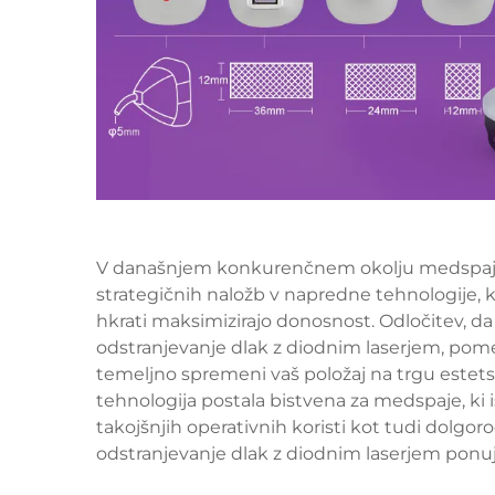
V današnjem konkurenčnem okolju medspajev 
strategičnih naložb v napredne tehnologije, ki
hkrati maksimizirajo donosnost. Odločitev, da
odstranjevanje dlak z diodnim laserjem, pomen
temeljno spremeni vaš položaj na trgu estets
tehnologija postala bistvena za medspaje, ki i
takojšnjih operativnih koristi kot tudi dolgor
odstranjevanje dlak z diodnim laserjem pon