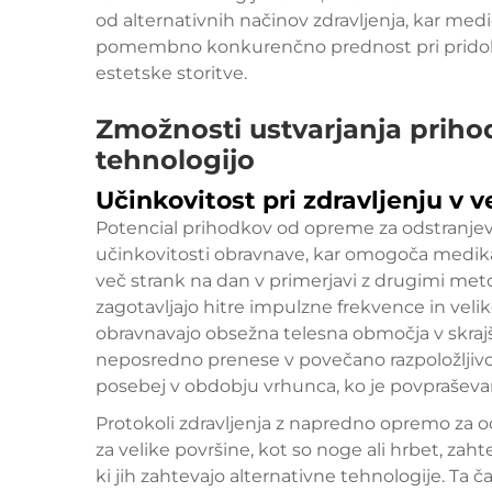
od alternativnih načinov zdravljenja, kar med
pomembno konkurenčno prednost pri pridobiv
estetske storitve.
Zmožnosti ustvarjanja priho
tehnologijo
Učinkovitost pri zdravljenju v v
Potencial prihodkov od opreme za odstranjeva
učinkovitosti obravnave, kar omogoča medi
več strank na dan v primerjavi z drugimi met
zagotavljajo hitre impulzne frekvence in veli
obravnavajo obsežna telesna območja v skraj
neposredno prenese v povečano razpoložljivo
posebej v obdobju vrhunca, ko je povpraševanj
Protokoli zdravljenja z napredno opremo za o
za velike površine, kot so noge ali hrbet, zah
ki jih zahtevajo alternativne tehnologije. 