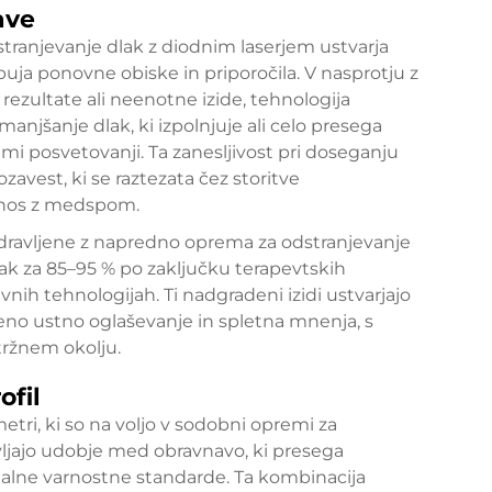
ave
ranjevanje dlak z diodnim laserjem ustvarja
buja ponovne obiske in priporočila. V nasprotju z
rezultate ali neenotne izide, tehnologija
manjšanje dlak, ki izpolnjuje ali celo presega
mi posvetovanji. Ta zanesljivost pri doseganju
zavest, ki se raztezata čez storitve
odnos z medspom.
 zdravljene z napredno
oprema za odstranjevanje
ak za 85–95 % po zaključku terapevtskih
ivnih tehnologijah. Ti nadgradeni izidi ustvarjajo
eno ustno oglaševanje in spletna mnenja, s
tržnem okolju.
ofil
metri, ki so na voljo v sodobni opremi za
avljajo udobje med obravnavo, ki presega
imalne varnostne standarde. Ta kombinacija