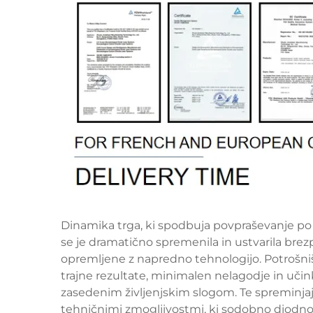
Dinamika trga, ki spodbuja povpraševanje po p
se je dramatično spremenila in ustvarila brez
opremljene z napredno tehnologijo. Potrošni
trajne rezultate, minimalen nelagodje in učink
zasedenim življenjskim slogom. Te spreminja
tehničnimi zmogljivostmi, ki sodobno diodno 