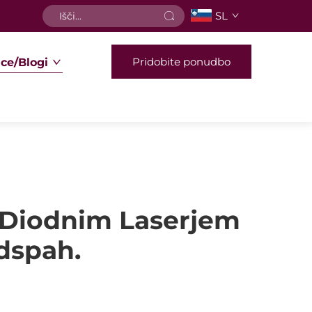
SL
Pridobite ponudbo
ce/Blogi
 Diodnim Laserjem
dspah.