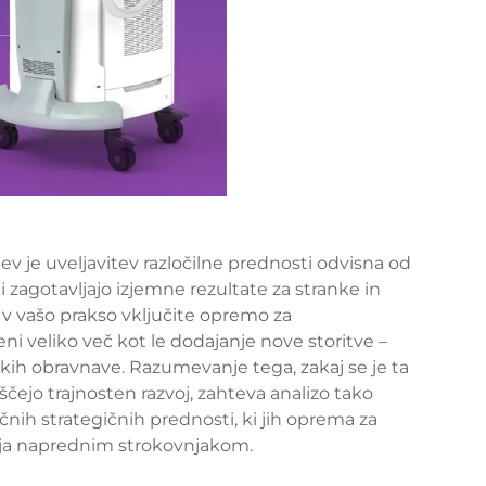
je uveljavitev razločilne prednosti odvisna od
 zagotavljajo izjemne rezultate za stranke in
 v vašo prakso vključite opremo za
i veliko več kot le dodajanje nove storitve –
kih obravnave. Razumevanje tega, zakaj se je ta
ščejo trajnosten razvoj, zahteva analizo tako
očnih strategičnih prednosti, ki jih oprema za
uja naprednim strokovnjakom.