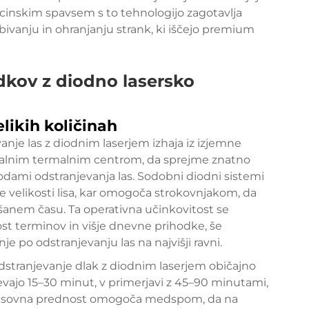
icinskim spavsem s to tehnologijo zagotavlja
anju in ohranjanju strank, ki iščejo premium
dkov z diodno lasersko
elikih količinah
nje las z diodnim laserjem izhaja iz izjemne
kalnim termalnim centrom, da sprejme znatno
odami odstranjevanja las. Sodobni diodni sistemi
ke velikosti lisa, kar omogoča strokovnjakom, da
šanem času. Ta operativna učinkovitost se
st terminov in višje dnevne prihodke, še
e po odstranjevanju las na najvišji ravni.
dstranjevanje dlak z diodnim laserjem običajno
tevajo 15–30 minut, v primerjavi z 45–90 minutami,
Ta časovna prednost omogoča medspom, da na