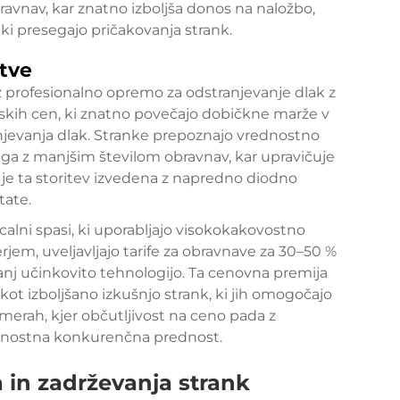
ravnav, kar znatno izboljša donos na naložbo,
 ki presegajo pričakovanja strank.
tve
 profesionalno opremo za odstranjevanje dlak z
jskih cen, ki znatno povečajo dobičkne marže v
anjevanja dlak. Stranke prepoznajo vrednostno
a z manjšim številom obravnav, kar upravičuje
je ta storitev izvedena z napredno diodno
tate.
alni spasi, ki uporabljajo visokokakovostno
jem, uveljavljajo tarife za obravnave za 30–50 %
 manj učinkovito tehnologijo. Ta cenovna premija
ot izboljšano izkušnjo strank, ki jih omogočajo
zmerah, kjer občutljivost na ceno pada z
rajnostna konkurenčna prednost.
 in zadrževanja strank