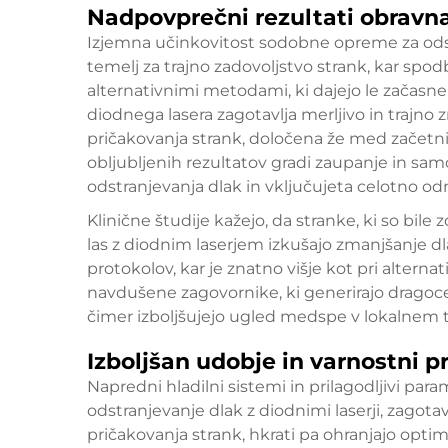
Nadpovprečni rezultati obravn
Izjemna učinkovitost sodobne opreme za odst
temelj za trajno zadovoljstvo strank, kar spod
alternativnimi metodami, ki dajejo le začasne 
diodnega lasera zagotavlja merljivo in trajno z
pričakovanja strank, določena že med začetni
obljubljenih rezultatov gradi zaupanje in samo
odstranjevanja dlak in vključujeta celotno 
Klinične študije kažejo, da stranke, ki so bile
las z diodnim laserjem
izkušajo zmanjšanje dl
protokolov, kar je znatno višje kot pri alternat
navdušene zagovornike, ki generirajo dragoc
čimer izboljšujejo ugled medspe v lokalnem 
Izboljšan udobje in varnostni pr
Napredni hladilni sistemi in prilagodljivi para
odstranjevanje dlak z diodnimi laserji, zagot
pričakovanja strank, hkrati pa ohranjajo opt