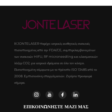
Η JONTELASER παρέχει ιατρικές αισθητικές συσκευές
πιστοποιημένες από την FDA/CE, συμπεριλαμβανομένων
των συσκευών HIFU, RF microneedling και κλασματικών
λέιζερ CO2, για ιατρικά ιδρύματα σε όλο τον κόσμο.
Πιστοποιημένη σύμφωνα με το πρότυπο ISO 13485 από το
2008. Εμπιστοσύνη επαγγελματιών. Ζητήστε προσφορά
σήμερα.
ΕΠΙΚΟΙΝΩΝΗΣΤΕ ΜΑΖΙ ΜΑΣ