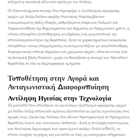
αυξημένη συνολική αξία ανά σχέση με τον πελάτη.
Οι πλεονεκτήματα άνεσης που προσφέρει ο εξοπλισμός αφαίρεσης
τριχών με λέιζερ διόδου υψηλής ποιότητας περιλαμβάνουν
ενσωματωμένη ψύξη επαφής, ρυθμιζόμενες διάρκειες παλμών και
παρακολούθηση της θερμοκρασίας του δέρματος σε πραγματικό χρόνο, η
οποία αποτρέπει ανεπιθύμητες αντιδράσεις ενώ μεγιστοποιεί την
αποτελεσματικότητα της θεραπείας. Αυτά τα χαρακτηριστικά ασφαλείας
επιτρέπουν στους επαγγελματίες να αντιμετωπίζουν με αυτοπεποίθηση
διαφορετικούς τύπους δέρματος και χρώματα τριχών, επεκτείνοντας έτσι
τη δυνητική βάση πελατών, χωρίς να θυσιάζεται η συνοχή των προτύπων
θεραπείας σε όλα τα δημογραφικά τμήματα.
Τοποθέτηση στην Αγορά και
Ανταγωνιστική Διαφοροποίηση
Αντίληψη Ηγεσίας στην Τεχνολογία
Τα μεντσπά που επενδύουν σε καινοτόμο εξοπλισμό αφαίρεσης τριχών
με διόδιο λέιζερ αποκτούν αμέσως αξιοπιστία ως ηγέτες τεχνολογίας στις
αγορές τους, ελκύοντας πελάτες που δίνουν προτεραιότητα σε προηγμένες
θεραπείες έναντι των συνολικών δαπανών. Αυτή η αντίληψη καινοτομίας
και ποιότητας δημιουργεί ένα «φαινόμενο αυλής» (halo effect), το
οποίο ενισχύει τη φήμη του μεντσπά σε όλες τις κατηγορίες υπηρεσιών