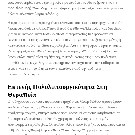
του, υποστηρίζοντας στρατηγικές προμιούμενης θέσης (premium
positioning) που οδηγούν σε υψηλότερες μέσες αξίες συναλλαγών και
βελτιωμένα περιθώρια κέρδους.
Η ορατή παρουσία προηγμένου εξοπλισμού αφαίρεσης τριχών με διόδιο
λέιζερ στα δωμάτια θεραπείας μεταδίδει επαγγελματισμό και δέσμευση
για τα αποτελέσματα των πελατών, διακρίνοντας τα προοδευτικά
μεντσπά από τους ανταγωνιστές που χρησιμοποιούν ξεπερασμένες ή
καταναλωτικού επιπέδου τεχνολογίες. Αυτή η διαφοροποίηση αποκτά
ιδιαίτερη αξία σε υπερσατουρισμένες αγορές, όπου η διαθεσιμότητα
θεραπειών υπερβαίνει τη ζήτηση, επιτρέποντας στις πρακτικές που
επενδύουν σε τεχνολογία να διατηρούν την ισχύ τους στην καθορισμό
τιμών και την πιστότητα των πελατών, παρά την αυξημένη
ανταγωνιστικότητα.
Εκτενής Πολυλειτουργικότητα Στη
Θεραπεία
Οι σύγχρονες συσκευές αφαίρεσης τριχών με λέιζερ διόδου προσφέρουν
ευελιξία στην αγωγή που εκτείνεται πέραν των βασικών εφαρμογών
αφαίρεσης τριχών, επιτρέποντας στα μεντσπά να ανταποκρίνονται σε
διαφορετικές ανάγκες πελατών χρησιμοποιώντας μία και μόνη
πλατφόρμα τεχνολογίας. Οι πολλαπλές επιλογές μήκους κύματος και οι
ρυθμιζόμενες παράμετροι επιτρέπουν στους επαγγελματίες να