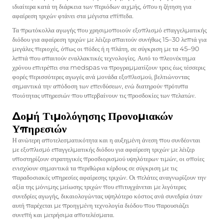
ιδιαίτερα κατά τη διάρκεια των περιόδων αιχμής, όπου η ζήτηση για
αφαίρεση τριχών φτάνει στα μέγιστα επίπεδα.
Τα πρωτόκολλα αγωγής που χρησιμοποιούν εξοπλισμό επαγγελματικής
διόδου για αφαίρεση τριχών με λέιζερ απαιτούν συνήθως 15–30 λεπτά για
μεγάλες περιοχές, όπως οι πόδες ή η πλάτη, σε σύγκριση με τα 45–90
λεπτά που απαιτούν εναλλακτικές τεχνολογίες. Αυτό το πλεονέκτημα
χρόνου επιτρέπει στα medspas να προγραμματίζουν τρεις έως τέσσερις
φορές περισσότερες αγωγές ανά μονάδα εξοπλισμού, βελτιώνοντας
σημαντικά την απόδοση των επενδύσεων, ενώ διατηρούν πρότυπα
ποιότητας υπηρεσιών που υπερβαίνουν τις προσδοκίες των πελατών.
Δομή Τιμολόγησης Προνομιακών
Υπηρεσιών
Η ανώτερη αποτελεσματικότητα και η αυξημένη άνεση που συνδέονται
με εξοπλισμό επαγγελματικής διόδου για αφαίρεση τριχών με λέιζερ
υποστηρίζουν στρατηγικές προσδιορισμού υψηλότερων τιμών, οι οποίες
ενισχύουν σημαντικά τα περιθώρια κέρδους σε σύγκριση με τις
παραδοσιακές υπηρεσίες αφαίρεσης τριχών. Οι πελάτες αναγνωρίζουν την
αξία της μόνιμης μείωσης τριχών που επιτυγχάνεται με λιγότερες
συνεδρίες αγωγής, δικαιολογώντας υψηλότερο κόστος ανά συνεδρία όταν
αυτή παρέχεται με προηγμένη τεχνολογία διόδου που παρουσιάζει
συνεπή και μετρήσιμα αποτελέσματα.