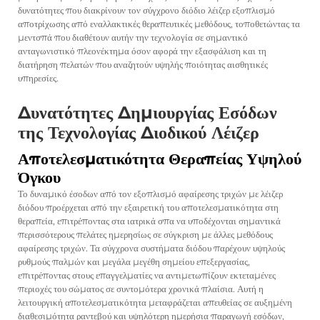
δυνατότητες που διακρίνουν τον σύγχρονο διόδιο λέιζερ εξοπλισμό
αποτρίχωσης από εναλλακτικές θεραπευτικές μεθόδους, τοποθετώντας τα
μεντσπά που διαθέτουν αυτήν την τεχνολογία σε σημαντικό
ανταγωνιστικό πλεονέκτημα όσον αφορά την εξασφάλιση και τη
διατήρηση πελατών που αναζητούν υψηλής ποιότητας αισθητικές
υπηρεσίες.
Δυνατότητες Δημιουργίας Εσόδων
της Τεχνολογίας Διοδικού Λέιζερ
Αποτελεσματικότητα Θεραπείας Υψηλού
Όγκου
Το δυναμικό έσοδων από τον εξοπλισμό αφαίρεσης τριχών με λέιζερ
διόδου προέρχεται από την εξαιρετική του αποτελεσματικότητα στη
θεραπεία, επιτρέποντας στα ιατρικά σπα να υποδέχονται σημαντικά
περισσότερους πελάτες ημερησίως σε σύγκριση με άλλες μεθόδους
αφαίρεσης τριχών. Τα σύγχρονα συστήματα διόδου παρέχουν υψηλούς
ρυθμούς παλμών και μεγάλα μεγέθη σημείου επεξεργασίας,
επιτρέποντας στους επαγγελματίες να αντιμετωπίζουν εκτεταμένες
περιοχές του σώματος σε συντομότερα χρονικά πλαίσια. Αυτή η
λειτουργική αποτελεσματικότητα μεταφράζεται απευθείας σε αυξημένη
διαθεσιμότητα ραντεβού και υψηλότερη ημερήσια παραγωγή εσόδων,