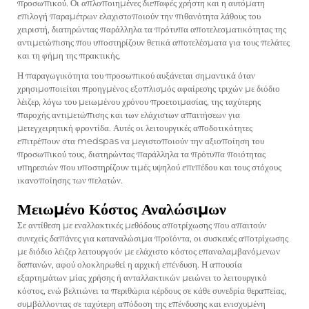
προσωπικού. Οι απλοποιημένες διεπαφές χρήστη και η αυτόματη
επιλογή παραμέτρων ελαχιστοποιούν την πιθανότητα λάθους του
χειριστή, διατηρώντας παράλληλα τα πρότυπα αποτελεσματικότητας της
αντιμετώπισης που υποστηρίζουν θετικά αποτελέσματα για τους πελάτες
και τη φήμη της πρακτικής.
Η παραγωγικότητα του προσωπικού αυξάνεται σημαντικά όταν
χρησιμοποιείται προηγμένος εξοπλισμός αφαίρεσης τριχών με διόδιο
λέιζερ, λόγω του μειωμένου χρόνου προετοιμασίας, της ταχύτερης
παροχής αντιμετώπισης και των ελάχιστων απαιτήσεων για
μετεγχειρητική φροντίδα. Αυτές οι λειτουργικές αποδοτικότητες
επιτρέπουν στα medspas να μεγιστοποιούν την αξιοποίηση του
προσωπικού τους, διατηρώντας παράλληλα τα πρότυπα ποιότητας
υπηρεσιών που υποστηρίζουν τιμές υψηλού επιπέδου και τους στόχους
ικανοποίησης των πελατών.
Μειωμένο Κόστος Αναλώσιμων
Σε αντίθεση με εναλλακτικές μεθόδους αποτρίχωσης που απαιτούν
συνεχείς δαπάνες για καταναλώσιμα προϊόντα, οι συσκευές αποτρίχωσης
με διόδιο λέιζερ λειτουργούν με ελάχιστο κόστος επαναλαμβανόμενων
δαπανών, αφού ολοκληρωθεί η αρχική επένδυση. Η απουσία
εξαρτημάτων μίας χρήσης ή ανταλλακτικών μειώνει το λειτουργικό
κόστος, ενώ βελτιώνει τα περιθώρια κέρδους σε κάθε συνεδρία θεραπείας,
συμβάλλοντας σε ταχύτερη απόδοση της επένδυσης και ενισχυμένη