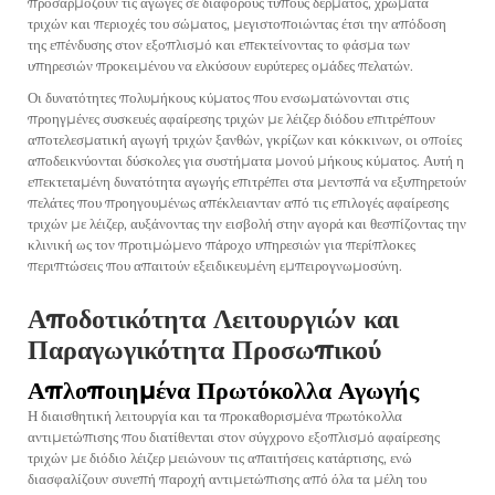
προσαρμόζουν τις αγωγές σε διάφορους τύπους δέρματος, χρώματα
τριχών και περιοχές του σώματος, μεγιστοποιώντας έτσι την απόδοση
της επένδυσης στον εξοπλισμό και επεκτείνοντας το φάσμα των
υπηρεσιών προκειμένου να ελκύσουν ευρύτερες ομάδες πελατών.
Οι δυνατότητες πολυμήκους κύματος που ενσωματώνονται στις
προηγμένες συσκευές αφαίρεσης τριχών με λέιζερ διόδου επιτρέπουν
αποτελεσματική αγωγή τριχών ξανθών, γκρίζων και κόκκινων, οι οποίες
αποδεικνύονται δύσκολες για συστήματα μονού μήκους κύματος. Αυτή η
επεκτεταμένη δυνατότητα αγωγής επιτρέπει στα μεντσπά να εξυπηρετούν
πελάτες που προηγουμένως απέκλειανταν από τις επιλογές αφαίρεσης
τριχών με λέιζερ, αυξάνοντας την εισβολή στην αγορά και θεσπίζοντας την
κλινική ως τον προτιμώμενο πάροχο υπηρεσιών για περίπλοκες
περιπτώσεις που απαιτούν εξειδικευμένη εμπειρογνωμοσύνη.
Αποδοτικότητα Λειτουργιών και
Παραγωγικότητα Προσωπικού
Απλοποιημένα Πρωτόκολλα Αγωγής
Η διαισθητική λειτουργία και τα προκαθορισμένα πρωτόκολλα
αντιμετώπισης που διατίθενται στον σύγχρονο εξοπλισμό αφαίρεσης
τριχών με διόδιο λέιζερ μειώνουν τις απαιτήσεις κατάρτισης, ενώ
διασφαλίζουν συνεπή παροχή αντιμετώπισης από όλα τα μέλη του