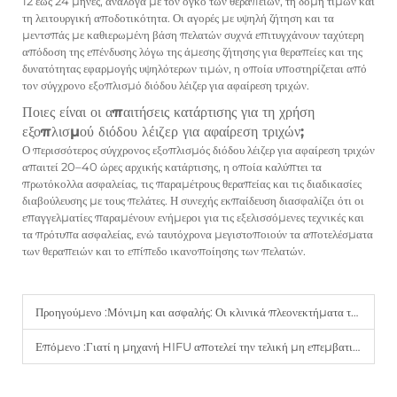
12 έως 24 μήνες, ανάλογα με τον όγκο των θεραπειών, τη δομή τιμών και
τη λειτουργική αποδοτικότητα. Οι αγορές με υψηλή ζήτηση και τα
μεντσπάς με καθιερωμένη βάση πελατών συχνά επιτυγχάνουν ταχύτερη
απόδοση της επένδυσης λόγω της άμεσης ζήτησης για θεραπείες και της
δυνατότητας εφαρμογής υψηλότερων τιμών, η οποία υποστηρίζεται από
τον σύγχρονο εξοπλισμό διόδου λέιζερ για αφαίρεση τριχών.
Ποιες είναι οι απαιτήσεις κατάρτισης για τη χρήση
εξοπλισμού διόδου λέιζερ για αφαίρεση τριχών;
Ο περισσότερος σύγχρονος εξοπλισμός διόδου λέιζερ για αφαίρεση τριχών
απαιτεί 20–40 ώρες αρχικής κατάρτισης, η οποία καλύπτει τα
πρωτόκολλα ασφαλείας, τις παραμέτρους θεραπείας και τις διαδικασίες
διαβούλευσης με τους πελάτες. Η συνεχής εκπαίδευση διασφαλίζει ότι οι
επαγγελματίες παραμένουν ενήμεροι για τις εξελισσόμενες τεχνικές και
τα πρότυπα ασφαλείας, ενώ ταυτόχρονα μεγιστοποιούν τα αποτελέσματα
των θεραπειών και το επίπεδο ικανοποίησης των πελατών.
Προηγούμενο :
Μόνιμη και ασφαλής: Οι κλινικά πλεονεκτήματα της μηχανής αφαίρεσης τριχών με λέιζερ διόδου 808 nm.
Επόμενο :
Γιατί η μηχανή HIFU αποτελεί την τελική μη επεμβατική εναλλακτική λύση σε μια αναζωογόνηση προσώπου.