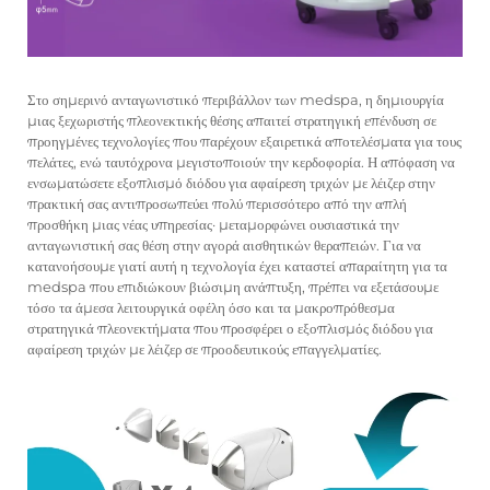
Στο σημερινό ανταγωνιστικό περιβάλλον των medspa, η δημιουργία
μιας ξεχωριστής πλεονεκτικής θέσης απαιτεί στρατηγική επένδυση σε
προηγμένες τεχνολογίες που παρέχουν εξαιρετικά αποτελέσματα για τους
πελάτες, ενώ ταυτόχρονα μεγιστοποιούν την κερδοφορία. Η απόφαση να
ενσωματώσετε εξοπλισμό διόδου για αφαίρεση τριχών με λέιζερ στην
πρακτική σας αντιπροσωπεύει πολύ περισσότερο από την απλή
προσθήκη μιας νέας υπηρεσίας· μεταμορφώνει ουσιαστικά την
ανταγωνιστική σας θέση στην αγορά αισθητικών θεραπειών. Για να
κατανοήσουμε γιατί αυτή η τεχνολογία έχει καταστεί απαραίτητη για τα
medspa που επιδιώκουν βιώσιμη ανάπτυξη, πρέπει να εξετάσουμε
τόσο τα άμεσα λειτουργικά οφέλη όσο και τα μακροπρόθεσμα
στρατηγικά πλεονεκτήματα που προσφέρει ο εξοπλισμός διόδου για
αφαίρεση τριχών με λέιζερ σε προοδευτικούς επαγγελματίες.