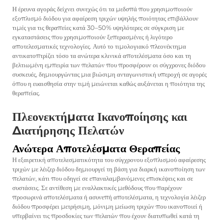
Η έρευνα αγοράς δείχνει συνεχώς ότι τα μεδσπά που χρησιμοποιούν
εξοπλισμό διόδου για αφαίρεση τριχών υψηλής ποιότητας επιβάλλουν
τιμές για τις θεραπείες κατά 30–50% υψηλότερες σε σύγκριση με
εγκαταστάσεις που χρησιμοποιούν ξεπερασμένες ή λιγότερο
αποτελεσματικές τεχνολογίες. Αυτό το τιμολογιακό πλεονέκτημα
αντικατοπτρίζει τόσο τα ανώτερα κλινικά αποτελέσματα όσο και τη
βελτιωμένη εμπειρία των πελατών που προσφέρουν οι σύγχρονες διόδου
συσκευές, δημιουργώντας μια βιώσιμη ανταγωνιστική υπεροχή σε αγορές
όπου η ευαισθησία στην τιμή μειώνεται καθώς αυξάνεται η ποιότητα της
θεραπείας.
Πλεονεκτήματα Ικανοποίησης και
Διατήρησης Πελατών
Ανώτερα Αποτελέσματα Θεραπείας
Η εξαιρετική αποτελεσματικότητα του σύγχρονου εξοπλισμού αφαίρεσης
τριχών με λέιζερ διόδου δημιουργεί τη βάση για διαρκή ικανοποίηση των
πελατών, κάτι που οδηγεί σε επαναλαμβανόμενες επισκέψεις και σε
συστάσεις. Σε αντίθεση με εναλλακτικές μεθόδους που παρέχουν
προσωρινά αποτελέσματα ή ασυνεπή αποτελέσματα, η τεχνολογία λέιζερ
διόδου προσφέρει μετρήσιμη, μόνιμη μείωση τριχών που ικανοποιεί ή
υπερβαίνει τις προσδοκίες των πελατών που έχουν διατυπωθεί κατά τη