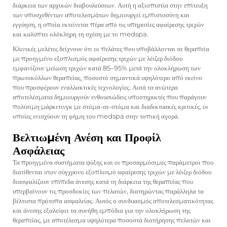
διάρκεια των αρχικών διαβουλεύσεων. Αυτή η αξιοπιστία στην επίτευξη
των υποσχεθέντων αποτελεσμάτων δημιουργεί εμπιστοσύνη και
εγγύηση, η οποία εκτείνεται πέρα από τις υπηρεσίες αφαίρεσης τριχών
και καλύπτει ολόκληρη τη σχέση με το medspa.
Κλινικές μελέτες δείχνουν ότι οι πελάτες που υποβάλλονται σε θεραπεία
με προηγμένο
εξοπλισμός αφαίρεσης τριχών με λέιζερ διόδου
εμφανίζουν μείωση τριχών κατά 85–95% μετά την ολοκλήρωση των
πρωτοκόλλων θεραπείας, ποσοστό σημαντικά υψηλότερο από εκείνο
που προσφέρουν εναλλακτικές τεχνολογίες. Αυτά τα ανώτερα
αποτελέσματα δημιουργούν ενθουσιώδεις υποστηρικτές που παράγουν
πολύτιμη μάρκετινγκ με στόμα-σε-στόμα και διαδικτυακές κριτικές, οι
οποίες ενισχύουν τη φήμη του medspa στην τοπική αγορά.
Βελτιωμένη Ανέση και Προφίλ
Ασφάλειας
Τα προηγμένα συστήματα ψύξης και οι προσαρμόσιμες παράμετροι που
διατίθενται στον σύγχρονο εξοπλισμό αφαίρεσης τριχών με λέιζερ διόδου
διασφαλίζουν επίπεδα άνεσης κατά τη διάρκεια της θεραπείας που
υπερβαίνουν τις προσδοκίες των πελατών, διατηρώντας παράλληλα τα
βέλτιστα πρότυπα ασφαλείας. Αυτός ο συνδυασμός αποτελεσματικότητας
και άνεσης εξαλείφει τα συνήθη εμπόδια για την ολοκλήρωση της
θεραπείας, με αποτέλεσμα υψηλότερα ποσοστά διατήρησης πελατών και