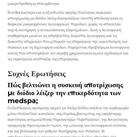
μακροπρόθεσμη επικερδότητα.
Η ανθεκτικότητα και η αξιοπιστία υψηλής ποιότητας συσκευών
αποτρίχωσης με διόδιο λέιζερ διασφαλίζουν συνεπή απόδοση κατά τη
διάρκεια μακροχρόνιων λειτουργικών περιόδων, χωρίς να απαιτείται
συχνή συντήρηση ή αντικατάσταση εξαρτημάτων. Αυτή η λειτουργική
σταθερότητα μειώνει τις απρόβλεπτες διακοπές λειτουργίας και τις
διακοπές υπηρεσιών που μπορούν να επηρεάσουν την ικανοποίηση των
πελατών και τη δημιουργία εσόδων, παρέχοντας προβλέψιμα λειτουργικά
κόστη που υποστηρίζουν τον ακριβή χρηματοοικονομικό σχεδιασμό και
τις στρατηγικές ανάπτυξης της επιχείρησης.
Συχνές Ερωτήσεις
Πώς βελτιώνει η συσκευή αποτρίχωσης
με διόδιο λέιζερ την επικερδότητα των
medspa;
Ο εξοπλισμός αφαίρεσης τριχών με λέιζερ διόδου αυξάνει την κερδοφορία
μέσω πολλαπλών καναλιών, συμπεριλαμβανομένης της υψηλότερης
ικανότητας αντιμετώπισης περισσοτέρων περιπτώσεων, της δυνατότητας
εφαρμογής προνομιακών τιμών, της μείωσης του λειτουργικού κόστους
και της βελτίωσης των ρυθμών διατήρησης των πελατών. Η
αποδοτικότητα των σύγχρονων συστημάτων διόδου επιτρέπει στα