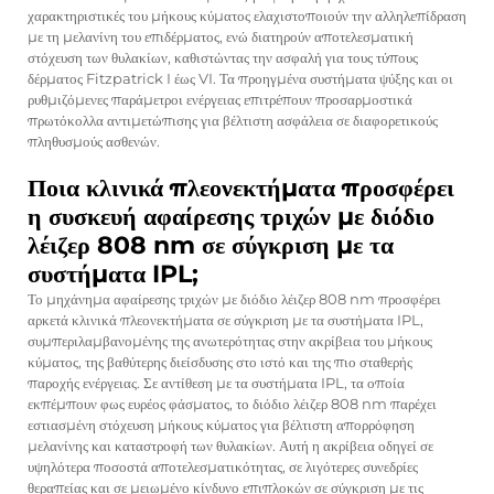
χαρακτηριστικές του μήκους κύματος ελαχιστοποιούν την αλληλεπίδραση
με τη μελανίνη του επιδέρματος, ενώ διατηρούν αποτελεσματική
στόχευση των θυλακίων, καθιστώντας την ασφαλή για τους τύπους
δέρματος Fitzpatrick I έως VI. Τα προηγμένα συστήματα ψύξης και οι
ρυθμιζόμενες παράμετροι ενέργειας επιτρέπουν προσαρμοστικά
πρωτόκολλα αντιμετώπισης για βέλτιστη ασφάλεια σε διαφορετικούς
πληθυσμούς ασθενών.
Ποια κλινικά πλεονεκτήματα προσφέρει
η συσκευή αφαίρεσης τριχών με διόδιο
λέιζερ 808 nm σε σύγκριση με τα
συστήματα IPL;
Το μηχάνημα αφαίρεσης τριχών με διόδιο λέιζερ 808 nm προσφέρει
αρκετά κλινικά πλεονεκτήματα σε σύγκριση με τα συστήματα IPL,
συμπεριλαμβανομένης της ανωτερότητας στην ακρίβεια του μήκους
κύματος, της βαθύτερης διείσδυσης στο ιστό και της πιο σταθερής
παροχής ενέργειας. Σε αντίθεση με τα συστήματα IPL, τα οποία
εκπέμπουν φως ευρέος φάσματος, το διόδιο λέιζερ 808 nm παρέχει
εστιασμένη στόχευση μήκους κύματος για βέλτιστη απορρόφηση
μελανίνης και καταστροφή των θυλακίων. Αυτή η ακρίβεια οδηγεί σε
υψηλότερα ποσοστά αποτελεσματικότητας, σε λιγότερες συνεδρίες
θεραπείας και σε μειωμένο κίνδυνο επιπλοκών σε σύγκριση με τις