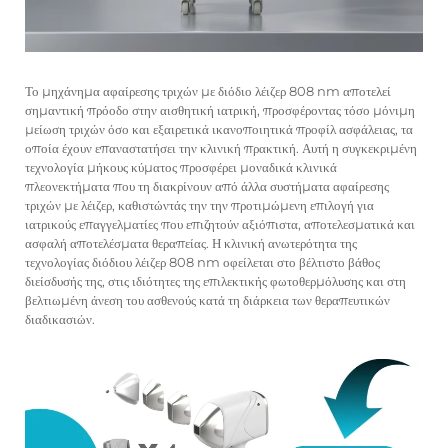
Το μηχάνημα αφαίρεσης τριχών με διόδιο λέιζερ 808 nm αποτελεί
σημαντική πρόοδο στην αισθητική ιατρική, προσφέροντας τόσο μόνιμη
μείωση τριχών όσο και εξαιρετικά ικανοποιητικά προφίλ ασφάλειας, τα
οποία έχουν επαναστατήσει την κλινική πρακτική. Αυτή η συγκεκριμένη
τεχνολογία μήκους κύματος προσφέρει μοναδικά κλινικά
πλεονεκτήματα που τη διακρίνουν από άλλα συστήματα αφαίρεσης
τριχών με λέιζερ, καθιστώντάς την την προτιμώμενη επιλογή για
ιατρικούς επαγγελματίες που επιζητούν αξιόπιστα, αποτελεσματικά και
ασφαλή αποτελέσματα θεραπείας. Η κλινική ανωτερότητα της
τεχνολογίας διόδιου λέιζερ 808 nm οφείλεται στο βέλτιστο βάθος
διείσδυσής της, στις ιδιότητες της επιλεκτικής φωτοθερμόλυσης και στη
βελτιωμένη άνεση του ασθενούς κατά τη διάρκεια των θεραπευτικών
διαδικασιών.