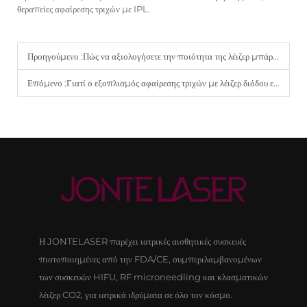
θεραπείες αφαίρεσης τριχών με IPL.
Προηγούμενο :
Πώς να αξιολογήσετε την ποιότητα της λέιζερ μπάρας σε μία μηχανή αφαίρεσης τριχών με διόδιο λέιζερ.
Επόμενο :
Γιατί ο εξοπλισμός αφαίρεσης τριχών με λέιζερ διόδου είναι απαραίτητος για ένα ανταγωνιστικό medspa.
Η JONTELASER παρέχει ιατρικές αισθητικές συσκευές
πιστοποιημένες από την FDA/CE, συμπεριλαμβανομένων
των συσκευών HIFU, RF microneedling και κλασματικών
λέιζερ CO2, για ιατρικά ιδρύματα σε όλο τον κόσμο.