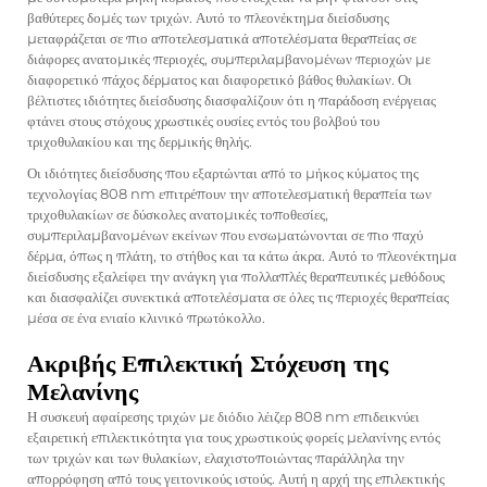
βαθύτερες δομές των τριχών. Αυτό το πλεονέκτημα διείσδυσης
μεταφράζεται σε πιο αποτελεσματικά αποτελέσματα θεραπείας σε
διάφορες ανατομικές περιοχές, συμπεριλαμβανομένων περιοχών με
διαφορετικό πάχος δέρματος και διαφορετικό βάθος θυλακίων. Οι
βέλτιστες ιδιότητες διείσδυσης διασφαλίζουν ότι η παράδοση ενέργειας
φτάνει στους στόχους χρωστικές ουσίες εντός του βολβού του
τριχοθυλακίου και της δερμικής θηλής.
Οι ιδιότητες διείσδυσης που εξαρτώνται από το μήκος κύματος της
τεχνολογίας 808 nm επιτρέπουν την αποτελεσματική θεραπεία των
τριχοθυλακίων σε δύσκολες ανατομικές τοποθεσίες,
συμπεριλαμβανομένων εκείνων που ενσωματώνονται σε πιο παχύ
δέρμα, όπως η πλάτη, το στήθος και τα κάτω άκρα. Αυτό το πλεονέκτημα
διείσδυσης εξαλείφει την ανάγκη για πολλαπλές θεραπευτικές μεθόδους
και διασφαλίζει συνεκτικά αποτελέσματα σε όλες τις περιοχές θεραπείας
μέσα σε ένα ενιαίο κλινικό πρωτόκολλο.
Ακριβής Επιλεκτική Στόχευση της
Μελανίνης
Η συσκευή αφαίρεσης τριχών με διόδιο λέιζερ 808 nm επιδεικνύει
εξαιρετική επιλεκτικότητα για τους χρωστικούς φορείς μελανίνης εντός
των τριχών και των θυλακίων, ελαχιστοποιώντας παράλληλα την
απορρόφηση από τους γειτονικούς ιστούς. Αυτή η αρχή της επιλεκτικής