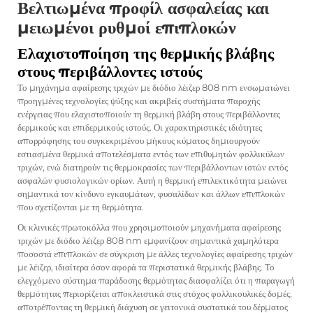
Βελτιωμένα προφίλ ασφαλείας και
μειωμένοι ρυθμοί επιπλοκών
Ελαχιστοποίηση της θερμικής βλάβης
στους περιβάλλοντες ιστούς
Το μηχάνημα αφαίρεσης τριχών με διόδιο λέιζερ 808 nm ενσωματώνει
προηγμένες τεχνολογίες ψύξης και ακριβείς συστήματα παροχής
ενέργειας που ελαχιστοποιούν τη θερμική βλάβη στους περιβάλλοντες
δερμικούς και επιδερμικούς ιστούς. Οι χαρακτηριστικές ιδιότητες
απορρόφησης του συγκεκριμένου μήκους κύματος δημιουργούν
εστιασμένα θερμικά αποτελέσματα εντός των επιθυμητών φολλικύλων
τριχών, ενώ διατηρούν τις θερμοκρασίες των περιβάλλοντων ιστών εντός
ασφαλών φυσιολογικών ορίων. Αυτή η θερμική επιλεκτικότητα μειώνει
σημαντικά τον κίνδυνο εγκαυμάτων, φυσαλίδων και άλλων επιπλοκών
που σχετίζονται με τη θερμότητα.
Οι κλινικές πρωτοκόλλα που χρησιμοποιούν μηχανήματα αφαίρεσης
τριχών με διόδιο λέιζερ 808 nm εμφανίζουν σημαντικά χαμηλότερα
ποσοστά επιπλοκών σε σύγκριση με άλλες τεχνολογίες αφαίρεσης τριχών
με λέιζερ, ιδιαίτερα όσον αφορά τα περιστατικά θερμικής βλάβης. Το
ελεγχόμενο σύστημα παράδοσης θερμότητας διασφαλίζει ότι η παραγωγή
θερμότητας περιορίζεται αποκλειστικά στις στόχος φολλικουλικές δομές,
αποτρέποντας τη θερμική διάχυση σε γειτονικά συστατικά του δέρματος