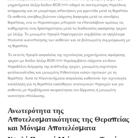
μηχανήματα λέιζερ διόδου 808 nm οδηγεί σε συντομότερες περιόδους
ανάρρωσης και σε μικρότερες απαιτήσεις για φροντίδα μετά τη θεραπεία.
Οι ασθενείς συνήθως βιώνουν ελάχιστη δυσφορία μετά τις συνεδρίες
θεραπείας, ενώ οι περισσότεροι μπορούν να επαναλάβουν αμέσως τις
καθημερινές τους δραστηριότητες μετά τις διαδικασίες αφαίρεσης τριχών
με λέιζερ. Το μειωμένο προφίλ παρενεργειών συμβάλλει σε υψηλότερα
ποσοστά ικανοποίησης των ασθενών και σε βελτιωμένη συμμόρφωση με
τη θεραπεία.
Το εκτενές προφίλ ασφαλείας της τεχνολογίας μηχανήματος αφαίρεσης
τριχών με διόδιο λέιζερ 808 nm περιλαμβάνει ελάχιστο κίνδυνο
παραδόξου διέγερσης της ανάπτυξης τριχών, μειωμένη συχνότητα
φολλικουλίτιδας και μειωμένη πιθανότητα ουλών σχετικών με τη
θεραπεία. Αυτά τα πλεονεκτήματα ασφαλείας καθιστούν την τεχνολογία
κατάλληλη για τη θεραπεία ευαίσθητων ανατομικών περιοχών και για
ασθενείς με προβλήματα ακεραιότητας του δέρματος ή μειωμένη
ικανότητα επούλωσης.
Ανωτερότητα της
Αποτελεσματικότητας της Θεραπείας
και Μόνιμα Αποτελέσματα