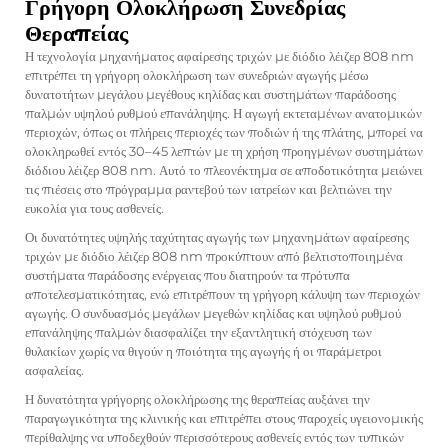
Γρήγορη Ολοκλήρωση Συνεδρίας
Θεραπείας
Η τεχνολογία μηχανήματος αφαίρεσης τριχών με διόδιο λέιζερ 808 nm
επιτρέπει τη γρήγορη ολοκλήρωση των συνεδριών αγωγής μέσω
δυνατοτήτων μεγάλου μεγέθους κηλίδας και συστημάτων παράδοσης
παλμών υψηλού ρυθμού επανάληψης. Η αγωγή εκτεταμένων ανατομικών
περιοχών, όπως οι πλήρεις περιοχές των ποδιών ή της πλάτης, μπορεί να
ολοκληρωθεί εντός 30–45 λεπτών με τη χρήση προηγμένων συστημάτων
διόδιου λέιζερ 808 nm. Αυτό το πλεονέκτημα σε αποδοτικότητα μειώνει
τις πιέσεις στο πρόγραμμα ραντεβού των ιατρείων και βελτιώνει την
ευκολία για τους ασθενείς.
Οι δυνατότητες υψηλής ταχύτητας αγωγής των μηχανημάτων αφαίρεσης
τριχών με διόδιο λέιζερ 808 nm προκύπτουν από βελτιστοποιημένα
συστήματα παράδοσης ενέργειας που διατηρούν τα πρότυπα
αποτελεσματικότητας, ενώ επιτρέπουν τη γρήγορη κάλυψη των περιοχών
αγωγής. Ο συνδυασμός μεγάλων μεγεθών κηλίδας και υψηλού ρυθμού
επανάληψης παλμών διασφαλίζει την εξαντλητική στόχευση των
θυλακίων χωρίς να θιγούν η ποιότητα της αγωγής ή οι παράμετροι
ασφαλείας.
Η δυνατότητα γρήγορης ολοκλήρωσης της θεραπείας αυξάνει την
παραγωγικότητα της κλινικής και επιτρέπει στους παροχείς υγειονομικής
περίθαλψης να υποδεχθούν περισσότερους ασθενείς εντός των τυπικών