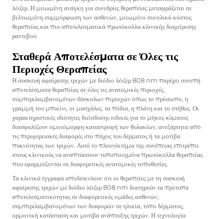
λέιζερ. Η μειωμένη ανάγκη για συνεδρίες θεραπείας μεταφράζεται σε
βελτιωμένη συμμόρφωση των ασθενών, μειωμένο συνολικό κόστος
θεραπείας και πιο αποτελεσματικά πρωτόκολλα κλινικής διαχείρισης
ραντεβού.
Σταθερά Αποτελέσματα σε Όλες τις
Περιοχές Θεραπείας
Η συσκευή αφαίρεσης τριχών με διόδιο λέιζερ 808 nm παρέχει συνεπή
αποτελέσματα θεραπείας σε όλες τις ανατομικές περιοχές,
συμπεριλαμβανομένων δύσκολων περιοχών όπως το πρόσωπο, η
γραμμή του μπικίνι, οι μασχάλες, τα πόδια, η πλάτη και το στήθος. Οι
χαρακτηριστικές ιδιότητες διείσδυσης ειδικές για το μήκος κύματος
διασφαλίζουν ομοιόμορφη καταστροφή των θυλακίων, ανεξάρτητα από
τις περιφερειακές διαφορές στο πάχος του δέρματος ή τα μοτίβα
πυκνότητας των τριχών. Αυτό το πλεονέκτημα της συνέπειας επιτρέπει
στους κλινικούς να αναπτύσσουν τυποποιημένα πρωτόκολλα θεραπείας
που εφαρμόζονται σε διαφορετικές ανατομικές τοποθεσίες.
Τα κλινικά έγγραφα αποδεικνύουν ότι οι θεραπείες με τη συσκευή
αφαίρεσης τριχών με διόδιο λέιζερ 808 nm διατηρούν τα πρότυπα
αποτελεσματικότητας σε διαφορετικές ομάδες ασθενών,
συμπεριλαμβανομένων των διαφορών σε ηλικία, τύπο δέρματος,
ορμονική κατάσταση και μοτίβα ανάπτυξης τριχών. Η τεχνολογία