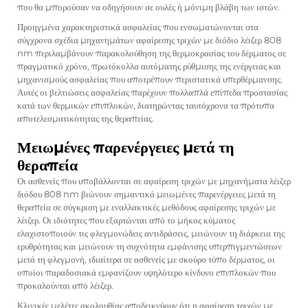
που θα μπορούσαν να οδηγήσουν σε ουλές ή μόνιμη βλάβη των ιστών.
Προηγμένα χαρακτηριστικά ασφαλείας που ενσωματώνονται στα
σύγχρονα σχέδια μηχανημάτων αφαίρεσης τριχών με διόδιο λέιζερ 808
nm περιλαμβάνουν παρακολούθηση της θερμοκρασίας του δέρματος σε
πραγματικό χρόνο, πρωτόκολλα αυτόματης ρύθμισης της ενέργειας και
μηχανισμούς ασφαλείας που αποτρέπουν περιστατικά υπερθέρμανσης.
Αυτές οι βελτιώσεις ασφαλείας παρέχουν πολλαπλά επίπεδα προστασίας
κατά των θερμικών επιπλοκών, διατηρώντας ταυτόχρονα τα πρότυπα
αποτελεσματικότητας της θεραπείας.
Μειωμένες παρενέργειες μετά τη
θεραπεία
Οι ασθενείς που υποβάλλονται σε αφαίρεση τριχών με μηχανήματα λέιζερ
διόδου 808 nm βιώνουν σημαντικά μειωμένες παρενέργειες μετά τη
θεραπεία σε σύγκριση με εναλλακτικές μεθόδους αφαίρεσης τριχών με
λέιζερ. Οι ιδιότητες που εξαρτώνται από το μήκος κύματος
ελαχιστοποιούν τις φλεγμονώδεις αντιδράσεις, μειώνουν τη διάρκεια της
ερυθρότητας και μειώνουν τη συχνότητα εμφάνισης υπερπιγμεντώσεων
μετά τη φλεγμονή, ιδιαίτερα σε ασθενείς με σκούρο τύπο δέρματος, οι
οποίοι παραδοσιακά εμφανίζουν υψηλότερο κίνδυνο επιπλοκών που
προκαλούνται από λέιζερ.
Κλινικές μελέτες ακολουθίας αποδεικνύουν ότι η αφαίρεση τριχών με