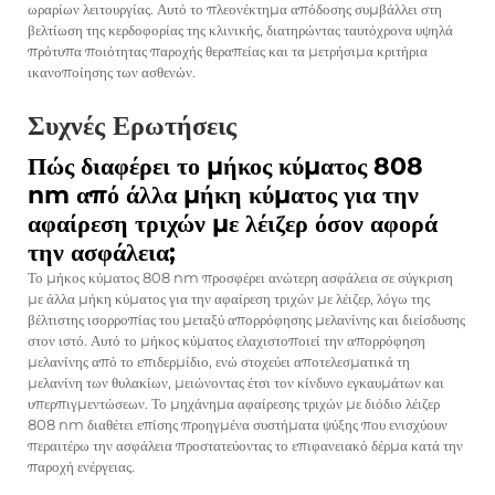
ωραρίων λειτουργίας. Αυτό το πλεονέκτημα απόδοσης συμβάλλει στη
βελτίωση της κερδοφορίας της κλινικής, διατηρώντας ταυτόχρονα υψηλά
πρότυπα ποιότητας παροχής θεραπείας και τα μετρήσιμα κριτήρια
ικανοποίησης των ασθενών.
Συχνές Ερωτήσεις
Πώς διαφέρει το μήκος κύματος 808
nm από άλλα μήκη κύματος για την
αφαίρεση τριχών με λέιζερ όσον αφορά
την ασφάλεια;
Το μήκος κύματος 808 nm προσφέρει ανώτερη ασφάλεια σε σύγκριση
με άλλα μήκη κύματος για την αφαίρεση τριχών με λέιζερ, λόγω της
βέλτιστης ισορροπίας του μεταξύ απορρόφησης μελανίνης και διείσδυσης
στον ιστό. Αυτό το μήκος κύματος ελαχιστοποιεί την απορρόφηση
μελανίνης από το επιδερμίδιο, ενώ στοχεύει αποτελεσματικά τη
μελανίνη των θυλακίων, μειώνοντας έτσι τον κίνδυνο εγκαυμάτων και
υπερπιγμεντώσεων. Το μηχάνημα αφαίρεσης τριχών με διόδιο λέιζερ
808 nm διαθέτει επίσης προηγμένα συστήματα ψύξης που ενισχύουν
περαιτέρω την ασφάλεια προστατεύοντας το επιφανειακό δέρμα κατά την
παροχή ενέργειας.