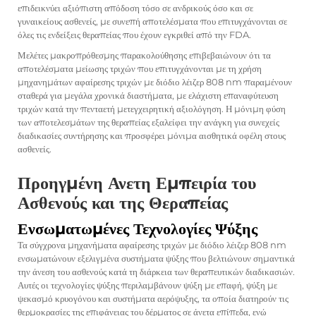
επιδεικνύει αξιόπιστη απόδοση τόσο σε ανδρικούς όσο και σε
γυναικείους ασθενείς, με συνεπή αποτελέσματα που επιτυγχάνονται σε
όλες τις ενδείξεις θεραπείας που έχουν εγκριθεί από την FDA.
Μελέτες μακροπρόθεσμης παρακολούθησης επιβεβαιώνουν ότι τα
αποτελέσματα μείωσης τριχών που επιτυγχάνονται με τη χρήση
μηχανημάτων αφαίρεσης τριχών με διόδιο λέιζερ 808 nm παραμένουν
σταθερά για μεγάλα χρονικά διαστήματα, με ελάχιστη επαναφύτευση
τριχών κατά την πενταετή μετεγχειρητική αξιολόγηση. Η μόνιμη φύση
των αποτελεσμάτων της θεραπείας εξαλείφει την ανάγκη για συνεχείς
διαδικασίες συντήρησης και προσφέρει μόνιμα αισθητικά οφέλη στους
ασθενείς.
Προηγμένη Ανετη Εμπειρία του
Ασθενούς και της Θεραπείας
Ενσωματωμένες Τεχνολογίες Ψύξης
Τα σύγχρονα μηχανήματα αφαίρεσης τριχών με διόδιο λέιζερ 808 nm
ενσωματώνουν εξελιγμένα συστήματα ψύξης που βελτιώνουν σημαντικά
την άνεση του ασθενούς κατά τη διάρκεια των θεραπευτικών διαδικασιών.
Αυτές οι τεχνολογίες ψύξης περιλαμβάνουν ψύξη με επαφή, ψύξη με
ψεκασμό κρυογόνου και συστήματα αερόψυξης, τα οποία διατηρούν τις
θερμοκρασίες της επιφάνειας του δέρματος σε άνετα επίπεδα, ενώ