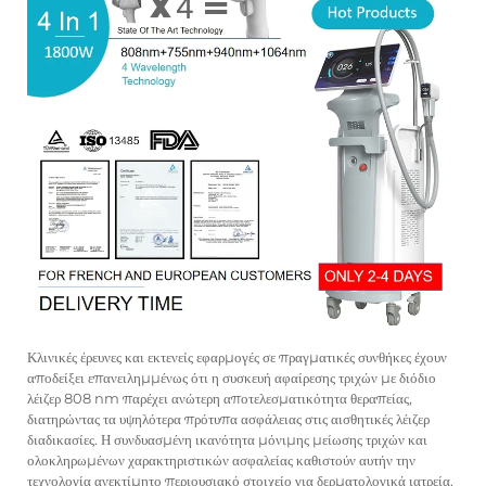
Κλινικές έρευνες και εκτενείς εφαρμογές σε πραγματικές συνθήκες έχουν
αποδείξει επανειλημμένως ότι η συσκευή αφαίρεσης τριχών με διόδιο
λέιζερ 808 nm παρέχει ανώτερη αποτελεσματικότητα θεραπείας,
διατηρώντας τα υψηλότερα πρότυπα ασφάλειας στις αισθητικές λέιζερ
διαδικασίες. Η συνδυασμένη ικανότητα μόνιμης μείωσης τριχών και
ολοκληρωμένων χαρακτηριστικών ασφαλείας καθιστούν αυτήν την
τεχνολογία ανεκτίμητο περιουσιακό στοιχείο για δερματολογικά ιατρεία,