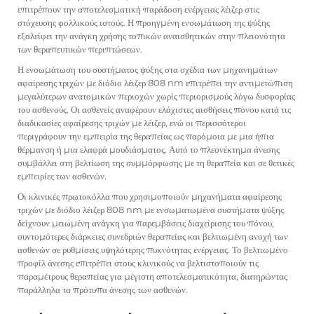
επιτρέπουν την αποτελεσματική παράδοση ενέργειας λέιζερ στις
στόχευσης φολλικούς ιστούς. Η προηγμένη ενσωμάτωση της ψύξης
εξαλείφει την ανάγκη χρήσης τοπικών αναισθητικών στην πλειονότητα
των θεραπευτικών περιπτώσεων.
Η ενσωμάτωση του συστήματος ψύξης στα σχέδια των μηχανημάτων
αφαίρεσης τριχών με διόδιο λέιζερ 808 nm επιτρέπει την αντιμετώπιση
μεγαλύτερων ανατομικών περιοχών χωρίς περιορισμούς λόγω δυσφορίας
του ασθενούς. Οι ασθενείς αναφέρουν ελάχιστες αισθήσεις πόνου κατά τις
διαδικασίες αφαίρεσης τριχών με λέιζερ, ενώ οι περισσότεροι
περιγράφουν την εμπειρία της θεραπείας ως παρόμοια με μια ήπια
θέρμανση ή μια ελαφρά μουδιάσματος. Αυτό το πλεονέκτημα άνεσης
συμβάλλει στη βελτίωση της συμμόρφωσης με τη θεραπεία και σε θετικές
εμπειρίες των ασθενών.
Οι κλινικές πρωτοκόλλα που χρησιμοποιούν μηχανήματα αφαίρεσης
τριχών με διόδιο λέιζερ 808 nm με ενσωματωμένα συστήματα ψύξης
δείχνουν μειωμένη ανάγκη για παρεμβάσεις διαχείρισης του πόνου,
συντομότερες διάρκειες συνεδριών θεραπείας και βελτιωμένη ανοχή των
ασθενών σε ρυθμίσεις υψηλότερης πυκνότητας ενέργειας. Το βελτιωμένο
προφίλ άνεσης επιτρέπει στους κλινικούς να βελτιστοποιούν τις
παραμέτρους θεραπείας για μέγιστη αποτελεσματικότητα, διατηρώντας
παράλληλα τα πρότυπα άνεσης των ασθενών.