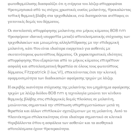
φωτοθερμόλυσης διασφαλίζει ότι η ενέργεια του λέιζερ απορροφάται
προτιμησιακά από τις στόχος χρωστικές ουσίες μελανίνης, προκαλώντας
τοπική θερμική βλάβη στα τριχοθυλάκια, ενώ διατηρούνται ανέπαφες οι
γειτονικές δομές του δέρματος.
Οι συντελεστές απορρόφησης μελανίνης στο μήκος κύματος 808 nm
προσφέρουν ιδανική ισορροπία μεταξύ αποτελεσματικής στόχευσης των
τριχοθυλακίων και μειωμένης αλληλεπίδρασης με την επιδερμική
μελανίνη, κάτι που είναι ιδιαίτερα ευεργετικό για ασθενείς με
σκοτεινότερους φωτοτύπους δέρματος. Οι χαρακτηριστικές ιδιότητες
απορρόφησης που εξαρτώνται από το μήκος κύματος επιτρέπουν
ασφαλή και αποτελεσματική θεραπεία σε όλους τους φωτοτύπους
δέρματος Fitzpatrick (I έως VI), επεκτείνοντας έτσι την κλινική
εφαρμοσιμότητα των διαδικασιών αφαίρεσης τριχών με λέιζερ.
Η ακριβής ικανότητα στόχευσης της μελανίνης του
μηχάνημα αφαίρεσης
τριχών με λέιζερ διόδου 808 nm
η τεχνολογία μειώνει τον κίνδυνο
θερμικής βλάβης στις επιδερμικές δομές πλούσιες σε μελανίνη,
μειώνοντας σημαντικά την επίπτωση υπερπιγμεντώσεων μετά τη
θεραπεία και άλλων επιπλοκών σχετιζόμενων με τη μελανίνη. Αυτό το
πλεονέκτημα επιλεκτικότητας είναι ιδιαίτερα σημαντικό σε κλινικά
περιβάλλοντα όπου η ασφάλεια των ασθενών και τα αισθητικά
αποτελέσματα έχουν προτεραιότητα.