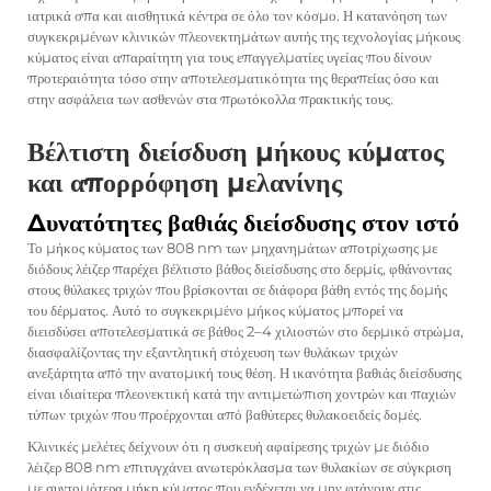
ιατρικά σπα και αισθητικά κέντρα σε όλο τον κόσμο. Η κατανόηση των
συγκεκριμένων κλινικών πλεονεκτημάτων αυτής της τεχνολογίας μήκους
κύματος είναι απαραίτητη για τους επαγγελματίες υγείας που δίνουν
προτεραιότητα τόσο στην αποτελεσματικότητα της θεραπείας όσο και
στην ασφάλεια των ασθενών στα πρωτόκολλα πρακτικής τους.
Βέλτιστη διείσδυση μήκους κύματος
και απορρόφηση μελανίνης
Δυνατότητες βαθιάς διείσδυσης στον ιστό
Το μήκος κύματος των 808 nm των μηχανημάτων αποτρίχωσης με
διόδους λέιζερ παρέχει βέλτιστο βάθος διείσδυσης στο δερμίς, φθάνοντας
στους θύλακες τριχών που βρίσκονται σε διάφορα βάθη εντός της δομής
του δέρματος. Αυτό το συγκεκριμένο μήκος κύματος μπορεί να
διεισδύσει αποτελεσματικά σε βάθος 2–4 χιλιοστών στο δερμικό στρώμα,
διασφαλίζοντας την εξαντλητική στόχευση των θυλάκων τριχών
ανεξάρτητα από την ανατομική τους θέση. Η ικανότητα βαθιάς διείσδυσης
είναι ιδιαίτερα πλεονεκτική κατά την αντιμετώπιση χοντρών και παχιών
τύπων τριχών που προέρχονται από βαθύτερες θυλακοειδείς δομές.
Κλινικές μελέτες δείχνουν ότι η συσκευή αφαίρεσης τριχών με διόδιο
λέιζερ 808 nm επιτυγχάνει ανωτερόκλασμα των θυλακίων σε σύγκριση
με συντομότερα μήκη κύματος που ενδέχεται να μην φτάνουν στις