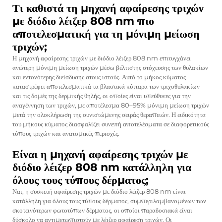
Τι καθιστά τη μηχανή αφαίρεσης τριχών
με διόδιο λέιζερ 808 nm πιο
αποτελεσματική για τη μόνιμη μείωση
τριχών;
Η μηχανή αφαίρεσης τριχών με διόδιο λέιζερ 808 nm επιτυγχάνει
ανώτερη μόνιμη μείωση τριχών μέσω βέλτιστης στόχευσης των θυλακίων
και εντονότερης διείσδυσης στους ιστούς. Αυτό το μήκος κύματος
καταστρέφει αποτελεσματικά τα βλαστικά κύτταρα των τριχοθυλακίων
και τις δομές της δερμικής θηλής, οι οποίες είναι υπεύθυνες για την
αναγέννηση των τριχών, με αποτέλεσμα 80–95% μόνιμη μείωση τριχών
μετά την ολοκλήρωση της συνιστώμενης σειράς θεραπειών. Η ειδικότητα
του μήκους κύματος διασφαλίζει συνεπή αποτελέσματα σε διαφορετικούς
τύπους τριχών και ανατομικές περιοχές.
Είναι η μηχανή αφαίρεσης τριχών με
διόδιο λέιζερ 808 nm κατάλληλη για
όλους τους τύπους δέρματος;
Ναι, η συσκευή αφαίρεσης τριχών με διόδιο λέιζερ 808 nm είναι
κατάλληλη για όλους τους τύπους δέρματος, συμπεριλαμβανομένων των
σκοτεινότερων φωτοτύπων δέρματος, οι οποίοι παραδοσιακά είναι
δύσκολο να αντιμετωπιστούν με λέιζερ αφαίρεση τριχών. Οι