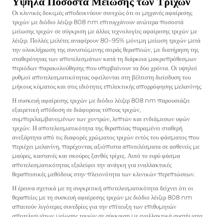
Υψηλά Ποσοστά Μείωσης των Τριχών
Οι κλινικές δοκιμές αποδεικνύουν συνεχώς ότι οι μηχανές αφαίρεσης
τριχών με διόδιο λέιζερ 808 nm επιτυγχάνουν ανώτερα ποσοστά
μείωσης τριχών σε σύγκριση με άλλες τεχνολογίες αφαίρεσης τριχών με
λέιζερ. Πολλές μελέτες αναφέρουν 80–95% μόνιμη μείωση τριχών μετά
την ολοκλήρωση της συνιστώμενης σειράς θεραπειών, με διατήρηση της
σταθερότητας των αποτελεσμάτων κατά τη διάρκεια μακροπρόθεσμων
περιόδων παρακολούθησης που υπερβαίνουν τα δύο χρόνια. Οι υψηλοί
ρυθμοί αποτελεσματικότητας οφείλονται στη βέλτιστη διείσδυση του
μήκους κύματος και στις ιδιότητες επιλεκτικής απορρόφησης μελανίνης.
Η συσκευή αφαίρεσης τριχών με διόδιο λέιζερ 808 nm παρουσιάζει
εξαιρετική απόδοση σε διάφορους τύπους τριχών,
συμπεριλαμβανομένων των χοντρών, λεπτών και ενδιάμεσων υφών
τριχών. Η αποτελεσματικότητα της θεραπείας παραμένει σταθερή
ανεξάρτητα από τις διαφορές χρώματος τριχών εντός του φάσματος που
περιέχει μελανίνη, παρέχοντας αξιόπιστα αποτελέσματα σε ασθενείς με
μαύρες, καστανές και σκούρες ξανθές τρίχες. Αυτό το ευρύ φάσμα
αποτελεσματικότητας εξαλείφει την ανάγκη για εναλλακτικές
θεραπευτικές μεθόδους στην πλειονότητα των κλινικών περιπτώσεων.
Η έρευνα σχετικά με τη συγκριτική αποτελεσματικότητα δείχνει ότι οι
θεραπείες με τη συσκευή αφαίρεσης τριχών με διόδιο λέιζερ 808 nm
απαιτούν λιγότερες συνεδρίες για την επίτευξη των επιθυμητών
αποτελεσμάτων μείωσης τριχών σε σύγκριση με εναλλακτικά συστήματα