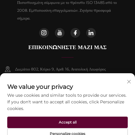
Πιστοποιημένη σύμφωνα με το πρότυπο ISO 13485 από το
2008. Εμπιστοσύνη επαγγελματιών. Ζητήστε προσφορά
σήμερα.
ΕΠΙΚΟΙΝΩΝΗΣΤΕ ΜΑΖΙ ΜΑΣ
Δωμάτιο 802, Κτίριο 9, Αριθ. 16, Ανατολική Λεωφόρος
Chenguang, Δήμος Fangshan, Πεκίνο
We value your privacy
+86-13911459627
We use cookies and similar tools to provide our services.
If you don't want to accept all cookies, click Personalize
[email protected]
cookies.
Accept all
Πνευματικά δικαιώματα © 2026 Beijing Jontelaser Technology CO., LTD.
Με επιφύλαξη παντός δικαιώματος.
Πολιτική απορρήτου
Personalize cookies