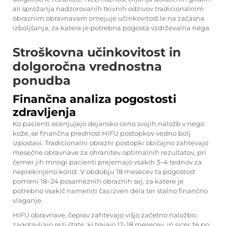
ali sprožanja nadzorovanih tkivnih odzivov tradicionalnim
obraznim obravnavam omejuje učinkovitost le na začasna
izboljšanja, za katera je potrebna pogosta vzdrževalna nega.
Stroškovna učinkovitost in
dolgoročna vrednostna
ponudba
Finančna analiza pogostosti
zdravljenja
Ko pacienti ocenjujejo dejansko ceno svojih naložb v nego
kože, se finančna prednost HIFU postopkov vedno bolj
izpostavi. Tradicionalni obrazni postopki običajno zahtevajo
mesečne obravnave za ohranitev optimalnih rezultatov, pri
čemer jih mnogi pacienti prejemajo vsakih 3–4 tednov za
neprekinjeno korist. V obdobju 18 mesecev ta pogostost
pomeni 18–24 posameznih obraznih sej, za katere je
potrebno vsakič nameniti čas izven dela ter stalno finančno
vlaganje.
HIFU obravnave, čeprav zahtevajo višjo začetno naložbo,
zagotavljajo rezultate, ki trajajo 12–18 mesecev, in sicer že po