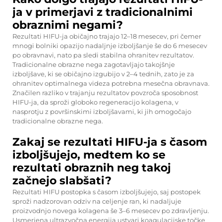
ja v primerjavi z tradicionalnimi
obraznimi negami?
Rezultati HIFU-ja običajno trajajo 12–18 mesecev, pri čemer
mnogi bolniki opazijo nadaljnje izboljšanje še do 6 mesecev
po obravnavi, nato pa sledi stabilna ohranitev rezultatov.
Tradicionalne obrazne nega zagotavljajo takojšnje
izboljšave, ki se običajno izgubijo v 2–4 tednih, zato je za
ohranitev optimalnega videza potrebna mesečna obravnava.
Značilen razliko v trajanju rezultatov povzroča sposobnost
HIFU-ja, da sproži globoko regeneracijo kolagena, v
nasprotju z površinskimi izboljšavami, ki jih omogočajo
tradicionalne obrazne nega.
Zakaj se rezultati HIFU-ja s časom
izboljšujejo, medtem ko se
rezultati obraznih neg takoj
začnejo slabšati?
Rezultati HIFU postopka s časom izboljšujejo, saj postopek
sproži nadzorovan odziv na celjenje ran, ki nadaljuje
proizvodnjo novega kolagena še 3–6 mesecev po zdravljenju.
Usmerjena ultrazvočna energija ustvari koagulacijske točke