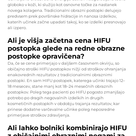
globoko v koži, ki služijo kot osnovne točke za nastanek
novega kolagena. Tradicionalni obrazni postopki delujejo
predvsem prek površinske hidracije in nanosa izdelkov,
katerih učinek začne upadati takoj, ko se izdelki presnovajo
ali izpero.
Ali je višja začetna cena HIFU
postopka glede na redne obrazne
postopke opravičena?
Da, če se cene primerjajo v daljšem časovnem okvirju, so
običajno stroški HIFU postopkov nižji od stroškov ohranjanja
enakovrednih rezultatov z tradicionalnimi obraznimi
postopki. En sam HIFU postopek, katerega učinki trajajo 12–
18 mesecev, stane manj kot 18–24 mesečnih obraznih
postopkov. Poleg tega pacienti po HIFU pogosto zmanjšajo
potrebo po dragih negovalnih izdelkih in drugih
kosmetičnih postopkih v obdobju trajanja rezultatov, kar
prinese dodatne varčevalne učinke poleg neposredne
primerjave stroškov zdravljenja.
Ali lahko bolniki kombinirajo HIFU
z običajnimi obraznimi negami za