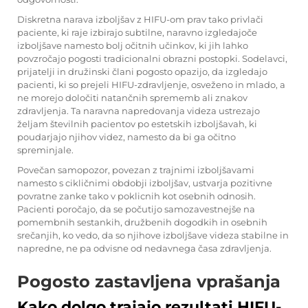
Diskretna narava izboljšav z HIFU-om prav tako privlači
paciente, ki raje izbirajo subtilne, naravno izgledajoče
izboljšave namesto bolj očitnih učinkov, ki jih lahko
povzročajo pogosti tradicionalni obrazni postopki. Sodelavci,
prijatelji in družinski člani pogosto opazijo, da izgledajo
pacienti, ki so prejeli HIFU-zdravljenje, osveženo in mlado, a
ne morejo določiti natančnih sprememb ali znakov
zdravljenja. Ta naravna napredovanja videza ustrezajo
željam številnih pacientov po estetskih izboljšavah, ki
poudarjajo njihov videz, namesto da bi ga očitno
spreminjale.
Povečan samopozor, povezan z trajnimi izboljšavami
namesto s cikličnimi obdobji izboljšav, ustvarja pozitivne
povratne zanke tako v poklicnih kot osebnih odnosih.
Pacienti poročajo, da se počutijo samozavestnejše na
pomembnih sestankih, družbenih dogodkih in osebnih
srečanjih, ko vedo, da so njihove izboljšave videza stabilne in
napredne, ne pa odvisne od nedavnega časa zdravljenja.
Pogosto zastavljena vprašanja
Kako dolgo trajajo rezultati HIFU-