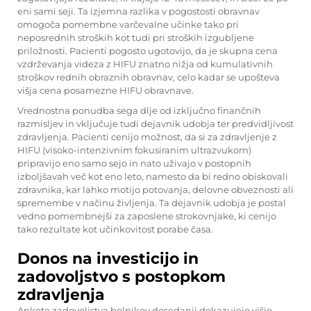
eni sami seji. Ta izjemna razlika v pogostosti obravnav
omogoča pomembne varčevalne učinke tako pri
neposrednih stroških kot tudi pri stroških izgubljene
priložnosti. Pacienti pogosto ugotovijo, da je skupna cena
vzdrževanja videza z HIFU znatno nižja od kumulativnih
stroškov rednih obraznih obravnav, celo kadar se upošteva
višja cena posamezne HIFU obravnave.
Vrednostna ponudba sega dlje od izključno finančnih
razmisljev in vključuje tudi dejavnik udobja ter predvidljivost
zdravljenja. Pacienti cenijo možnost, da si za zdravljenje z
HIFU (visoko-intenzivnim fokusiranim ultrazvukom)
pripravijo eno samo sejo in nato uživajo v postopnih
izboljšavah več kot eno leto, namesto da bi redno obiskovali
zdravnika, kar lahko motijo potovanja, delovne obveznosti ali
spremembe v načinu življenja. Ta dejavnik udobja je postal
vedno pomembnejši za zaposlene strokovnjake, ki cenijo
tako rezultate kot učinkovitost porabe časa.
Donos na investicijo in
zadovoljstvo s postopkom
zdravljenja
Ankete zadovoljstva bolnikov dosedanji dokazujejo višje