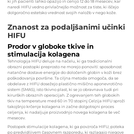
ki jih pacienti lahko opazijo in cenijo 12 do 18 mesecev, kar
naredi HIFU vedno privlačnejšo možnost za tiste, ki iščejo
dolgoročno estetsko vrednost svojih naložb v nego kože.
Znanost za podaljšanimi učinki
HIFU
Prodor v globoke tkive in
stimulacija kolagena
Tehnologija HIFU deluje na načelu, ki ga tradicionalni
obrazni postopki preprosto ne morejo ponoviti: sposobnost
natančne dostave energije do določenih globin v koži brez
poškodovanja površine. Ta ciljna metoda omogoča, da se
obdelave z HIFU dosežejo plastično mišično aponevrotično
sistem (SMAS), isto tkivno plast, ki se jo obravnava tudi pri
kirurških obraznih operacijah. Z ogrevanjem teh globokih
tkiv na temperature med 60 in 70 stopinj Celzija HIFU sproži
takojšnjo krčenje kolagena in začne dolgotrajni proces
celjenja, ki nadaljuje proizvodnjo novega kolagena še več
mesecev.
Postopek stimulacije kolagena, ki ga povzroča HIFU, poteka
po predvidljivem časovnem razporedu, ki razlagajo njegove