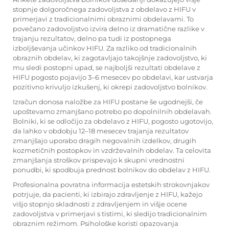
stopnje dolgoročnega zadovoljstva z obdelavo z HIFU v
primerjavi z tradicionalnimi obraznimi obdelavami. To
povečano zadovoljstvo izvira delno iz dramatične razlike v
trajanju rezultatov, delno pa tudi iz postopnega
izboljševanja učinkov HIFU. Za razliko od tradicionalnih
obraznih obdelav, ki zagotavljajo takojšnje zadovoljstvo, ki
mu sledi postopni upad, se najboljši rezultati obdelave z
HIFU pogosto pojavijo 3–6 mesecev po obdelavi, kar ustvarja
pozitivno krivuljo izkušenj, ki okrepi zadovoljstvo bolnikov.
Izračun donosa naložbe za HIFU postane še ugodnejši, če
upoštevamo zmanjšano potrebo po dopolnilnih obdelavah.
Bolniki, ki se odločijo za obdelavo z HIFU, pogosto ugotovijo,
da lahko v obdobju 12–18 mesecev trajanja rezultatov
zmanjšajo uporabo dragih negovalnih izdelkov, drugih
kozmetičnih postopkov in vzdrževalnih obdelav. Ta celovita
zmanjšanja stroškov prispevajo k skupni vrednostni
ponudbi, ki spodbuja prednost bolnikov do obdelav z HIFU.
Profesionalna povratna informacija estetskih strokovnjakov
potrjuje, da pacienti, ki izbirajo zdravljenje z HIFU, kažejo
višjo stopnjo skladnosti z zdravljenjem in višje ocene
zadovoljstva v primerjavi s tistimi, ki sledijo tradicionalnim
obraznim režimom. Psihološke koristi opazovanja