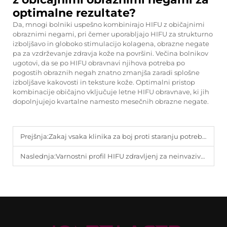
optimalne rezultate?
Da, mnogi bolniki uspešno kombinirajo HIFU z običajnimi
obraznimi negami, pri čemer uporabljajo HIFU za strukturno
izboljšavo in globoko stimulacijo kolagena, obrazne negate
pa za vzdrževanje zdravja kože na površini. Večina bolnikov
ugotovi, da se po HIFU obravnavi njihova potreba po
pogostih obraznih negah znatno zmanjša zaradi splošne
izboljšave kakovosti in teksture kože. Optimalni pristop
kombinacije običajno vključuje letne HIFU obravnave, ki jih
dopolnjujejo kvartalne namesto mesečnih obrazne negate.
Prejšnja:
Zakaj vsaka klinika za boj proti staranju potrebuje napravo za visoko-intenzivni usmerjeni ultrazvok (HIFU).
Naslednja:
Varnostni profil HIFU zdravljenj za neinvazivno dvigovanje obrvi in vratu.