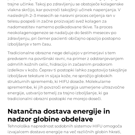
trajne učinke. Takoj po zdravljenju se obstoječe kolagenske
vlakna skrčijo, kar povzroči takojšnji učinek napenjanja. V
naslednjih 2–3 mesecih se naravni proces celjenja ran v
telesu pospeši in začne proizvajati svež kolagen za
nadomestitev namerno poškodovane tkive. Ta proces
neokolagenogeneze se nadaljuje do šestih mesecev po
zdravljenju, pri čemer pacienti običajno opazijo postopno
izboljšanje v tem času.
Tradicionalne obrazne nege delujejo v primerjavi s tem
predvsem na površinski ravni, na primer z odstranjevanjem
odmrlih kožnih celic, hidracijo in začasnim prodorom
izdelkov v kožo. Čeprav ti postopki lahko zagotovijo takojšnje
izboljšave teksture in sijaja kože, ne sprožijo globokih
strukturnih sprememb, ki
HIFU
doseže. Molekularne
spremembe, ki jih povzroči energija usmerjene ultrazvočne
energije, ustvarijo temelj za trajno izboljšanje, ki ga
tradicionalni obrazni postopki ne morejo doseči.
Natančna dostava energije in
nadzor globine obdelave
Tehnološka naprednost sodobnih sistemov HIFU omogoča
izvajalcem dostavo energije na več različnih globin hkrati,