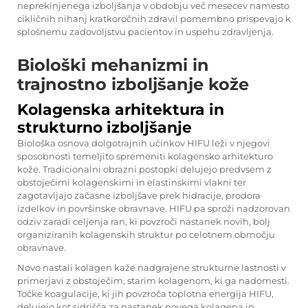
neprekinjenega izboljšanja v obdobju več mesecev namesto
cikličnih nihanj kratkoročnih zdravil pomembno prispevajo k
splošnemu zadovoljstvu pacientov in uspehu zdravljenja.
Biološki mehanizmi in
trajnostno izboljšanje kože
Kolagenska arhitektura in
strukturno izboljšanje
Biološka osnova dolgotrajnih učinkov HIFU leži v njegovi
sposobnosti temeljito spremeniti kolagensko arhitekturo
kože. Tradicionalni obrazni postopki delujejo predvsem z
obstoječimi kolagenskimi in elastinskimi vlakni ter
zagotavljajo začasne izboljšave prek hidracije, prodora
izdelkov in površinske obravnave. HIFU pa sproži nadzorovan
odziv zaradi celjenja ran, ki povzroči nastanek novih, bolj
organiziranih kolagenskih struktur po celotnem območju
obravnave.
Novo nastali kolagen kaže nadgrajene strukturne lastnosti v
primerjavi z obstoječim, starim kolagenom, ki ga nadomesti.
Točke koagulacije, ki jih povzroča toplotna energija HIFU,
delujejo kot sidrišča za nastanek novega kolagena in