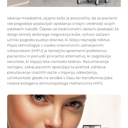
Iskanje mladostne, sijajne kože je povzročilo, da so pacienti
vse pogosteje postavljali vprašanja o trajni vrednosti svojih
estetskih naložb. Čeprav so tradicionalni obrazni postopki že
dolgo temelj skrbnega negovanja kože, njihovi začasni
učinki pogosto pustijo stranke, ki iščejo trajnejše rešitve.
Pojav tehnologije z visoko-intenzivnim usmerjenim
ultrazvokom (HIFU) je temeljito spremenil preferenco
pacientov in ponudil privlačno alternativo, ki zagotavlja
rezultate, ki trajajo leta namesto tednov. Razumevanje
razlogov, zakaj pacienti opravljajo ta prehod, zahteva
preučevanje izrazitih razlik v trajanju zdravljenja,
učinkovitosti glede na stroške v času ter transformacijske
narave kolagena stimulirajočega mehanizma HIFU.