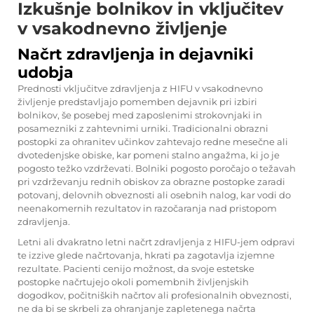
Izkušnje bolnikov in vključitev
v vsakodnevno življenje
Načrt zdravljenja in dejavniki
udobja
Prednosti vključitve zdravljenja z HIFU v vsakodnevno
življenje predstavljajo pomemben dejavnik pri izbiri
bolnikov, še posebej med zaposlenimi strokovnjaki in
posamezniki z zahtevnimi urniki. Tradicionalni obrazni
postopki za ohranitev učinkov zahtevajo redne mesečne ali
dvotedenjske obiske, kar pomeni stalno angažma, ki jo je
pogosto težko vzdrževati. Bolniki pogosto poročajo o težavah
pri vzdrževanju rednih obiskov za obrazne postopke zaradi
potovanj, delovnih obveznosti ali osebnih nalog, kar vodi do
neenakomernih rezultatov in razočaranja nad pristopom
zdravljenja.
Letni ali dvakratno letni načrt zdravljenja z HIFU-jem odpravi
te izzive glede načrtovanja, hkrati pa zagotavlja izjemne
rezultate. Pacienti cenijo možnost, da svoje estetske
postopke načrtujejo okoli pomembnih življenjskih
dogodkov, počitniških načrtov ali profesionalnih obveznosti,
ne da bi se skrbeli za ohranjanje zapletenega načrta