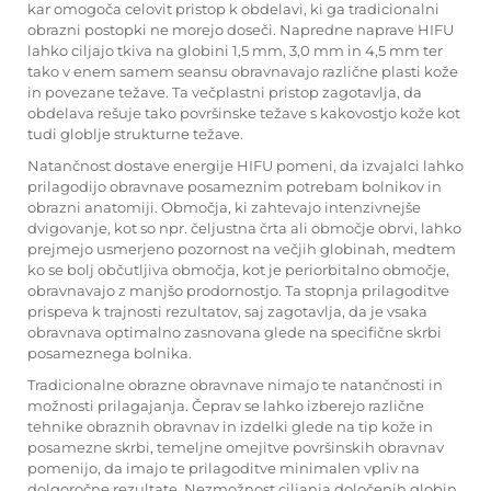
kar omogoča celovit pristop k obdelavi, ki ga tradicionalni
obrazni postopki ne morejo doseči. Napredne naprave HIFU
lahko ciljajo tkiva na globini 1,5 mm, 3,0 mm in 4,5 mm ter
tako v enem samem seansu obravnavajo različne plasti kože
in povezane težave. Ta večplastni pristop zagotavlja, da
obdelava rešuje tako površinske težave s kakovostjo kože kot
tudi globlje strukturne težave.
Natančnost dostave energije HIFU pomeni, da izvajalci lahko
prilagodijo obravnave posameznim potrebam bolnikov in
obrazni anatomiji. Območja, ki zahtevajo intenzivnejše
dvigovanje, kot so npr. čeljustna črta ali območje obrvi, lahko
prejmejo usmerjeno pozornost na večjih globinah, medtem
ko se bolj občutljiva območja, kot je periorbitalno območje,
obravnavajo z manjšo prodornostjo. Ta stopnja prilagoditve
prispeva k trajnosti rezultatov, saj zagotavlja, da je vsaka
obravnava optimalno zasnovana glede na specifične skrbi
posameznega bolnika.
Tradicionalne obrazne obravnave nimajo te natančnosti in
možnosti prilagajanja. Čeprav se lahko izberejo različne
tehnike obraznih obravnav in izdelki glede na tip kože in
posamezne skrbi, temeljne omejitve površinskih obravnav
pomenijo, da imajo te prilagoditve minimalen vpliv na
dolgoročne rezultate. Nezmožnost ciljanja določenih globin