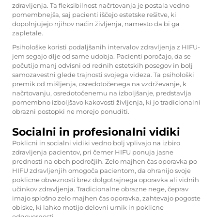
zdravljenja. Ta fleksibilnost načrtovanja je postala vedno
pomembnejša, saj pacienti iščejo estetske rešitve, ki
dopolnjujejo njihov način življenja, namesto da bi ga
zapletale.
Psihološke koristi podaljšanih intervalov zdravljenja z HIFU-
jem segajo dlje od same udobja. Pacienti poročajo, da se
počutijo manj odvisni od rednih estetskih posegov in bolj
samozavestni glede trajnosti svojega videza. Ta psihološki
premik od mišljenja, osredotočenega na vzdrževanje, k
načrtovanju, osredotočenemu na izboljšanje, predstavlja
pomembno izboljšavo kakovosti življenja, ki jo tradicionalni
obrazni postopki ne morejo ponuditi.
Socialni in profesionalni vidiki
Poklicni in socialni vidiki vedno bolj vplivajo na izbiro
zdravljenja pacientov, pri čemer HIFU ponuja jasne
prednosti na obeh področjih. Zelo majhen čas oporavka po
HIFU zdravljenjih omogoča pacientom, da ohranijo svoje
poklicne obveznosti brez dolgotrajnega oporavka ali vidnih
učinkov zdravljenja. Tradicionalne obrazne negе, čeprav
imajo splošno zelo majhen čas oporavka, zahtevajo pogoste
obiske, ki lahko motijo delovni urnik in poklicne
odgovornosti.