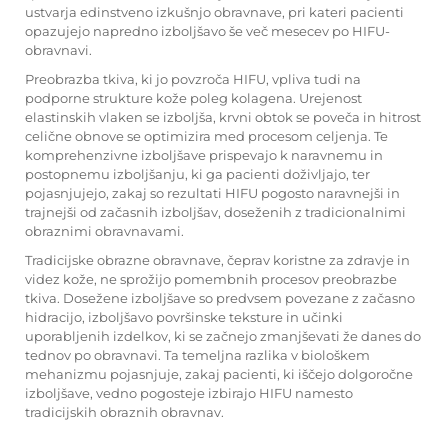
ustvarja edinstveno izkušnjo obravnave, pri kateri pacienti
opazujejo napredno izboljšavo še več mesecev po HIFU-
obravnavi.
Preobrazba tkiva, ki jo povzroča HIFU, vpliva tudi na
podporne strukture kože poleg kolagena. Urejenost
elastinskih vlaken se izboljša, krvni obtok se poveča in hitrost
celične obnove se optimizira med procesom celjenja. Te
komprehenzivne izboljšave prispevajo k naravnemu in
postopnemu izboljšanju, ki ga pacienti doživljajo, ter
pojasnjujejo, zakaj so rezultati HIFU pogosto naravnejši in
trajnejši od začasnih izboljšav, doseženih z tradicionalnimi
obraznimi obravnavami.
Tradicijske obrazne obravnave, čeprav koristne za zdravje in
videz kože, ne sprožijo pomembnih procesov preobrazbe
tkiva. Dosežene izboljšave so predvsem povezane z začasno
hidracijo, izboljšavo površinske teksture in učinki
uporabljenih izdelkov, ki se začnejo zmanjševati že danes do
tednov po obravnavi. Ta temeljna razlika v biološkem
mehanizmu pojasnjuje, zakaj pacienti, ki iščejo dolgoročne
izboljšave, vedno pogosteje izbirajo HIFU namesto
tradicijskih obraznih obravnav.