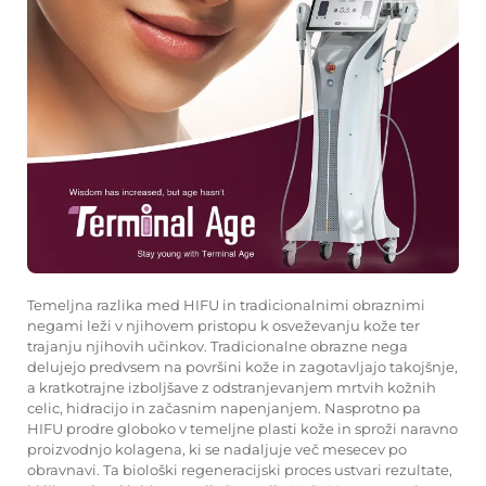
Temeljna razlika med HIFU in tradicionalnimi obraznimi
negami leži v njihovem pristopu k osveževanju kože ter
trajanju njihovih učinkov. Tradicionalne obrazne nega
delujejo predvsem na površini kože in zagotavljajo takojšnje,
a kratkotrajne izboljšave z odstranjevanjem mrtvih kožnih
celic, hidracijo in začasnim napenjanjem. Nasprotno pa
HIFU prodre globoko v temeljne plasti kože in sproži naravno
proizvodnjo kolagena, ki se nadaljuje več mesecev po
obravnavi. Ta biološki regeneracijski proces ustvari rezultate,