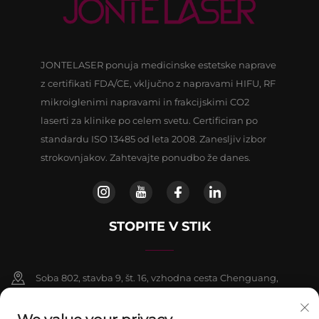
JONTELASER ponuja medicinske estetske naprave
z certifikati FDA/CE, vključno z napravami HIFU, RF
mikroiglenimi napravami in frakcijskimi CO2
laserti za klinike po celem svetu. Certificiran po
standardu ISO 13485 od leta 2008. Zanesljiv izbor
strokovnjakov. Zahtevajte ponudbo že danes.
STOPITE V STIK
Soba 802, stavba 9, št. 16, vzhodna cesta Chenguang,
okrožje Fangshan, Peking