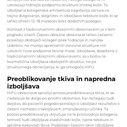
ustvarjajo trdnejšo podporno strukturo znotraj kože. Ta
izboljšana kolagenska arhitektura zagotavlja osnovo za
trajno dvigovanje, stegnitev in izboljšavo teksture kože, ki se
lahko ohrani 12–18 mesecev brez dodatnih posegov.
Kontrast z tradicionalnimi obraznimi obravnavami je v tem
pogledu izrazit. Čeprav obrazne obravnave lahko začasno
povečajo obstoječi kolagen prek hidracije in nanosa
izdelkov, ne morejo spremeniti osnovne strukture niti
ustvariti nove podporne tkivne mase. Izboljšave, dosežene z
tradicionalnimi obraznimi obravnavami, so v bistvu le
kozmetična izboljšava obstoječih struktur, ne pa
strukturnega obnavljanja, ki ga omogoča HIFU.
Preoblikovanje tkiva in napredna
izboljšava
HIFU-obravnave sprožijo proces preoblikovanja tkiva, ki se
nadaljuje še dolgo po prvotni obravnavi, kar razlagajo tudi
dejstvo, da pacienti pogosto poročajo o izboljšavi rezultatov s
časom namesto o takojšnjem zmanjševanju učinka. Ta
proces preoblikovanja vključuje ne le proizvodnjo kolagena,
temveč tudi izboljšave elastičnosti kože, njene teksture in
splošne kakovosti tkiva. Podaljšan časovni okvir izboljšave