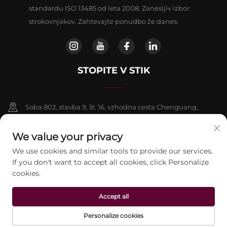
standardu ISO 13485 od leta 2008. Zanesljiv izbor
strokovnjakov. Zahtevajte ponudbo že danes.
STOPITE V STIK
Soba 802, stavba 9, št. 16, vzhodna cesta Chenguang,
okrožje Fangshan, Peking
We value your privacy
+86-13911459627
We use cookies and similar tools to provide our services.
If you don't want to accept all cookies, click Personalize
[email protected]
cookies.
Accept all
Avtorske pravice © 2026 beijing Jontelaser Technology CO.,LTD. Vse
pravice pridržane.
Politika zasebnosti
Personalize cookies