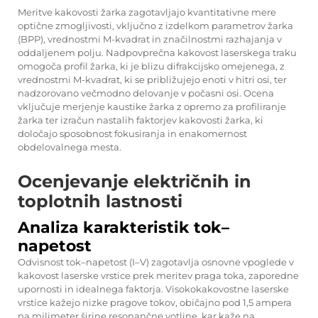
Meritve kakovosti žarka zagotavljajo kvantitativne mere
optične zmogljivosti, vključno z izdelkom parametrov žarka
(BPP), vrednostmi M-kvadrat in značilnostmi razhajanja v
oddaljenem polju. Nadpovprečna kakovost laserskega traku
omogoča profil žarka, ki je blizu difrakcijsko omejenega, z
vrednostmi M-kvadrat, ki se približujejo enoti v hitri osi, ter
nadzorovano večmodno delovanje v počasni osi. Ocena
vključuje merjenje kaustike žarka z opremo za profiliranje
žarka ter izračun nastalih faktorjev kakovosti žarka, ki
določajo sposobnost fokusiranja in enakomernost
obdelovalnega mesta.
Ocenjevanje električnih in
toplotnih lastnosti
Analiza karakteristik tok–
napetost
Odvisnost tok–napetost (I–V) zagotavlja osnovne vpoglede v
kakovost laserske vrstice prek meritev praga toka, zaporedne
upornosti in idealnega faktorja. Visokokakovostne laserske
vrstice kažejo nizke pragove tokov, običajno pod 1,5 ampera
na milimeter širine resonančne votline, kar kaže na