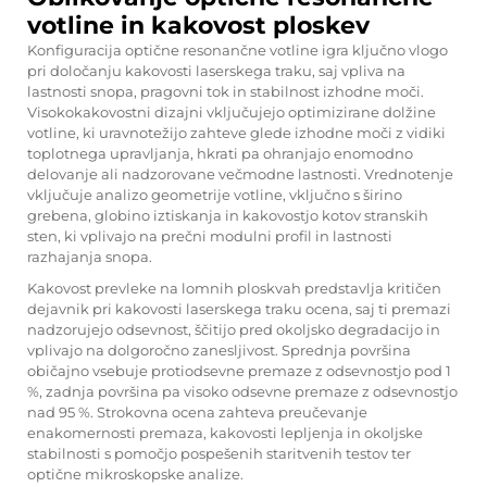
votline in kakovost ploskev
Konfiguracija optične resonančne votline igra ključno vlogo
pri določanju kakovosti laserskega traku, saj vpliva na
lastnosti snopa, pragovni tok in stabilnost izhodne moči.
Visokokakovostni dizajni vključujejo optimizirane dolžine
votline, ki uravnotežijo zahteve glede izhodne moči z vidiki
toplotnega upravljanja, hkrati pa ohranjajo enomodno
delovanje ali nadzorovane večmodne lastnosti. Vrednotenje
vključuje analizo geometrije votline, vključno s širino
grebena, globino iztiskanja in kakovostjo kotov stranskih
sten, ki vplivajo na prečni modulni profil in lastnosti
razhajanja snopa.
Kakovost prevleke na lomnih ploskvah predstavlja kritičen
dejavnik pri
kakovosti laserskega traku
ocena, saj ti premazi
nadzorujejo odsevnost, ščitijo pred okoljsko degradacijo in
vplivajo na dolgoročno zanesljivost. Sprednja površina
običajno vsebuje protiodsevne premaze z odsevnostjo pod 1
%, zadnja površina pa visoko odsevne premaze z odsevnostjo
nad 95 %. Strokovna ocena zahteva preučevanje
enakomernosti premaza, kakovosti lepljenja in okoljske
stabilnosti s pomočjo pospešenih staritvenih testov ter
optične mikroskopske analize.