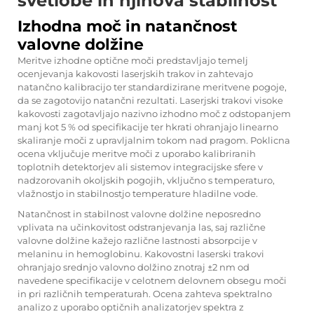
svetlobe in njihova stabilnost
Izhodna moč in natančnost
valovne dolžine
Meritve izhodne optične moči predstavljajo temelj
ocenjevanja kakovosti laserjskih trakov in zahtevajo
natančno kalibracijo ter standardizirane meritvene pogoje,
da se zagotovijo natančni rezultati. Laserjski trakovi visoke
kakovosti zagotavljajo nazivno izhodno moč z odstopanjem
manj kot 5 % od specifikacije ter hkrati ohranjajo linearno
skaliranje moči z upravljalnim tokom nad pragom. Poklicna
ocena vključuje meritve moči z uporabo kalibriranih
toplotnih detektorjev ali sistemov integracijske sfere v
nadzorovanih okoljskih pogojih, vključno s temperaturo,
vlažnostjo in stabilnostjo temperature hladilne vode.
Natančnost in stabilnost valovne dolžine neposredno
vplivata na učinkovitost odstranjevanja las, saj različne
valovne dolžine kažejo različne lastnosti absorpcije v
melaninu in hemoglobinu. Kakovostni laserski trakovi
ohranjajo srednjo valovno dolžino znotraj ±2 nm od
navedene specifikacije v celotnem delovnem obsegu moči
in pri različnih temperaturah. Ocena zahteva spektralno
analizo z uporabo optičnih analizatorjev spektra z