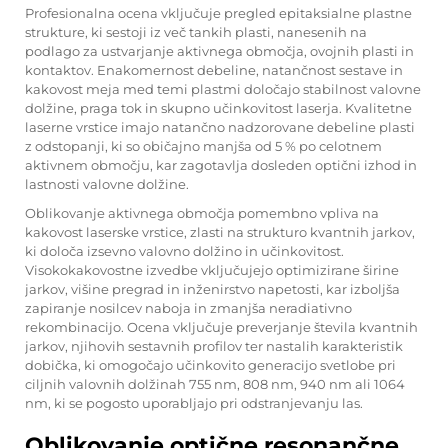
Profesionalna ocena vključuje pregled epitaksialne plastne
strukture, ki sestoji iz več tankih plasti, nanesenih na
podlago za ustvarjanje aktivnega območja, ovojnih plasti in
kontaktov. Enakomernost debeline, natančnost sestave in
kakovost meja med temi plastmi določajo stabilnost valovne
dolžine, praga tok in skupno učinkovitost laserja. Kvalitetne
laserne vrstice imajo natančno nadzorovane debeline plasti
z odstopanji, ki so običajno manjša od 5 % po celotnem
aktivnem območju, kar zagotavlja dosleden optični izhod in
lastnosti valovne dolžine.
Oblikovanje aktivnega območja pomembno vpliva na
kakovost laserske vrstice, zlasti na strukturo kvantnih jarkov,
ki določa izsevno valovno dolžino in učinkovitost.
Visokokakovostne izvedbe vključujejo optimizirane širine
jarkov, višine pregrad in inženirstvo napetosti, kar izboljša
zapiranje nosilcev naboja in zmanjša neradiativno
rekombinacijo. Ocena vključuje preverjanje števila kvantnih
jarkov, njihovih sestavnih profilov ter nastalih karakteristik
dobička, ki omogočajo učinkovito generacijo svetlobe pri
ciljnih valovnih dolžinah 755 nm, 808 nm, 940 nm ali 1064
nm, ki se pogosto uporabljajo pri odstranjevanju las.
Oblikovanje optične resonančne