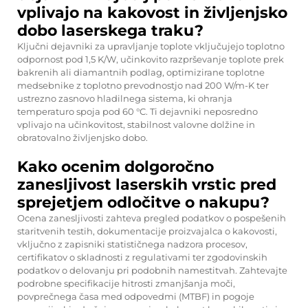
vplivajo na kakovost in življenjsko
dobo laserskega traku?
Ključni dejavniki za upravljanje toplote vključujejo toplotno
odpornost pod 1,5 K/W, učinkovito razprševanje toplote prek
bakrenih ali diamantnih podlag, optimizirane toplotne
medsebnike z toplotno prevodnostjo nad 200 W/m-K ter
ustrezno zasnovo hladilnega sistema, ki ohranja
temperaturo spoja pod 60 °C. Ti dejavniki neposredno
vplivajo na učinkovitost, stabilnost valovne dolžine in
obratovalno življenjsko dobo.
Kako ocenim dolgoročno
zanesljivost laserskih vrstic pred
sprejetjem odločitve o nakupu?
Ocena zanesljivosti zahteva pregled podatkov o pospešenih
staritvenih testih, dokumentacije proizvajalca o kakovosti,
vključno z zapisniki statističnega nadzora procesov,
certifikatov o skladnosti z regulativami ter zgodovinskih
podatkov o delovanju pri podobnih namestitvah. Zahtevajte
podrobne specifikacije hitrosti zmanjšanja moči,
povprečnega časa med odpovedmi (MTBF) in pogoje