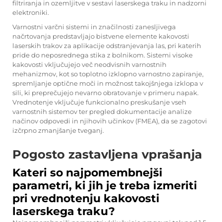
filtriranja in ozemljitve v sestavi laserskega traku in nadzorni
elektroniki.
Varnostni varčni sistemi in značilnosti zanesljivega
načrtovanja predstavljajo bistvene elemente kakovosti
laserskih trakov za aplikacije odstranjevanja las, pri katerih
pride do neposrednega stika z bolnikom. Sistemi visoke
kakovosti vključujejo več neodvisnih varnostnih
mehanizmov, kot so toplotno izklopno varnostno zapiranje,
spremljanje optične moči in možnost takojšnjega izklopa v
sili, ki preprečujejo nevarno obratovanje v primeru napak.
Vrednotenje vključuje funkcionalno preskušanje vseh
varnostnih sistemov ter pregled dokumentacije analize
načinov odpovedi in njihovih učinkov (FMEA), da se zagotovi
izčrpno zmanjšanje tveganj.
Pogosto zastavljena vprašanja
Kateri so najpomembnejši
parametri, ki jih je treba izmeriti
pri vrednotenju kakovosti
laserskega traku?