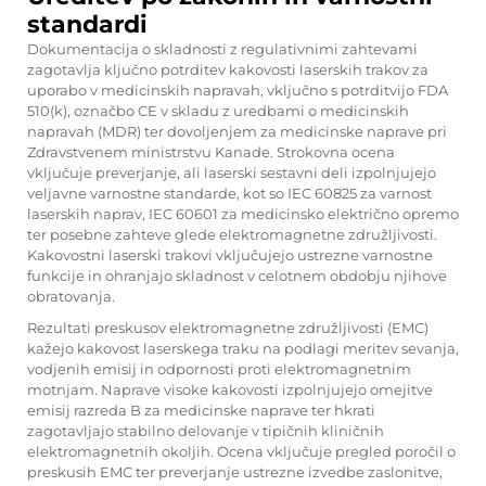
standardi
Dokumentacija o skladnosti z regulativnimi zahtevami
zagotavlja ključno potrditev kakovosti laserskih trakov za
uporabo v medicinskih napravah, vključno s potrditvijo FDA
510(k), označbo CE v skladu z uredbami o medicinskih
napravah (MDR) ter dovoljenjem za medicinske naprave pri
Zdravstvenem ministrstvu Kanade. Strokovna ocena
vključuje preverjanje, ali laserski sestavni deli izpolnjujejo
veljavne varnostne standarde, kot so IEC 60825 za varnost
laserskih naprav, IEC 60601 za medicinsko električno opremo
ter posebne zahteve glede elektromagnetne združljivosti.
Kakovostni laserski trakovi vključujejo ustrezne varnostne
funkcije in ohranjajo skladnost v celotnem obdobju njihove
obratovanja.
Rezultati preskusov elektromagnetne združljivosti (EMC)
kažejo kakovost laserskega traku na podlagi meritev sevanja,
vodjenih emisij in odpornosti proti elektromagnetnim
motnjam. Naprave visoke kakovosti izpolnjujejo omejitve
emisij razreda B za medicinske naprave ter hkrati
zagotavljajo stabilno delovanje v tipičnih kliničnih
elektromagnetnih okoljih. Ocena vključuje pregled poročil o
preskusih EMC ter preverjanje ustrezne izvedbe zaslonitve,