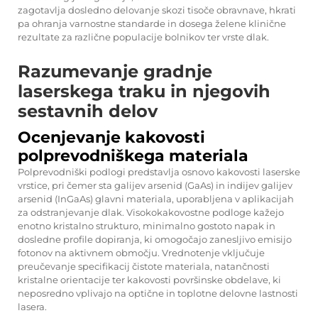
zagotavlja dosledno delovanje skozi tisoče obravnave, hkrati
pa ohranja varnostne standarde in dosega želene klinične
rezultate za različne populacije bolnikov ter vrste dlak.
Razumevanje gradnje
laserskega traku in njegovih
sestavnih delov
Ocenjevanje kakovosti
polprevodniškega materiala
Polprevodniški podlogi predstavlja osnovo kakovosti laserske
vrstice, pri čemer sta galijev arsenid (GaAs) in indijev galijev
arsenid (InGaAs) glavni materiala, uporabljena v aplikacijah
za odstranjevanje dlak. Visokokakovostne podloge kažejo
enotno kristalno strukturo, minimalno gostoto napak in
dosledne profile dopiranja, ki omogočajo zanesljivo emisijo
fotonov na aktivnem območju. Vrednotenje vključuje
preučevanje specifikacij čistote materiala, natančnosti
kristalne orientacije ter kakovosti površinske obdelave, ki
neposredno vplivajo na optične in toplotne delovne lastnosti
lasera.