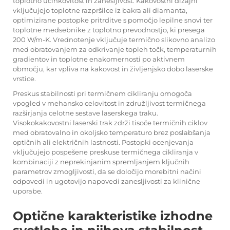
toplotno učinkovitost in zanesljivost. Kakovostni dizajni
vključujejo toplotne razpršilce iz bakra ali diamanta,
optimizirane postopke pritrditve s pomočjo lepilne snovi ter
toplotne medsebnike z toplotno prevodnostjo, ki presega
200 W/m-K. Vrednotenje vključuje termično slikovno analizo
med obratovanjem za odkrivanje topleh točk, temperaturnih
gradientov in toplotne enakomernosti po aktivnem
območju, kar vpliva na kakovost in življenjsko dobo laserske
vrstice.
Preskus stabilnosti pri termičnem cikliranju omogoča
vpogled v mehansko celovitost in združljivost termičnega
razširjanja celotne sestave laserskega traku.
Visokokakovostni laserski trak zdrži tisoče termičnih ciklov
med obratovalno in okoljsko temperaturo brez poslabšanja
optičnih ali električnih lastnosti. Postopki ocenjevanja
vključujejo pospešene preskuse termičnega cikliranja v
kombinaciji z neprekinjanim spremljanjem ključnih
parametrov zmogljivosti, da se določijo morebitni načini
odpovedi in ugotovijo napovedi zanesljivosti za klinične
uporabe.
Optične karakteristike izhodne