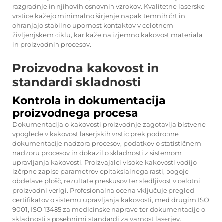
razgradnje in njihovih osnovnih vzrokov. Kvalitetne laserske
vrstice kažejo minimalno širjenje napak temnih črt in
ohranjajo stabilno upornost kontaktov v celotnem
življenjskem ciklu, kar kaže na izjemno kakovost materiala
in proizvodnih procesov.
Proizvodna kakovost in
standardi skladnosti
Kontrola in dokumentacija
proizvodnega procesa
Dokumentacija o kakovosti proizvodnje zagotavlja bistvene
vpoglede v kakovost laserjskih vrstic prek podrobne
dokumentacije nadzora procesov, podatkov o statističnem
nadzoru procesov in dokazil o skladnosti z sistemom
upravljanja kakovosti. Proizvajalci visoke kakovosti vodijo
izčrpne zapise parametrov epitaksialnega rasti, pogoje
obdelave plošč, rezultate preskusov ter sledljivost v celotni
proizvodni verigi. Profesionalna ocena vključuje pregled
certifikatov o sistemu upravljanja kakovosti, med drugim ISO
9001, ISO 13485 za medicinske naprave ter dokumentacije o
skladnosti s posebnimi standardi za varnost laserjev.