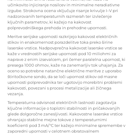
učinkovito injiciranje nosilcev in minimalne neradiativne
izgube. Strokovna ocena vključuje risanje krivulje I–V pri
nadzorovanih temperaturnih razmerah ter izvlečenje
ključnih parametrov, ki kažejo na kakovost
polprevodniškega prehoda in prehodne upornosti.
Meritve serijske upornosti razkrijejo kakovost električnih
stikov in enakomernost porazdelitve toka preko širine
laserske vrstice. Nadpovprečna kakovost laserske vrstice se
kaže v vrednostih serijske upornosti pod 10 miliohmi za
naprave z enim izsevalcem, pri čemer paralelna upornost, ki
presega 1000 ohmov, kaže na zanemarljiv tok uhajanja. Za
oceno so potrebne natančne električne meritve z uporabo
štiritočkovne sondo, da se loči upornost stikov od masne
upornosti polprevodnika ter ugotovijo morebitni problemi
kakovosti, povezani s procesi metalizacije ali žičnega
vezanja.
Temperaturna odvisnost električnih lastnosti zagotavlja
ključne informacije o toplotni stabilnosti in pričakovanjih
glede dolgoročne zanesljivosti. Kakovostne laserske vrstice
ohranjajo stabilne mejne tokove z temperaturnimi
koeficienti pod 3 mA/°C ter kažejo minimalne spremembe v
zaporedni upornosti v celotnem obratovalnem