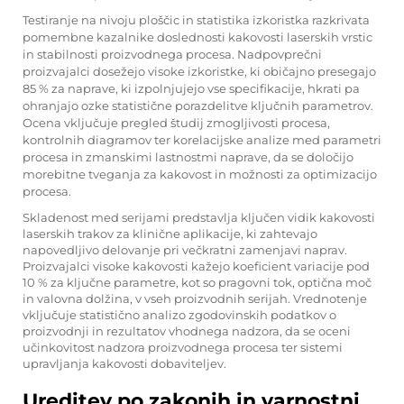
Testiranje na nivoju ploščic in statistika izkoristka razkrivata
pomembne kazalnike doslednosti kakovosti laserskih vrstic
in stabilnosti proizvodnega procesa. Nadpovprečni
proizvajalci dosežejo visoke izkoristke, ki običajno presegajo
85 % za naprave, ki izpolnjujejo vse specifikacije, hkrati pa
ohranjajo ozke statistične porazdelitve ključnih parametrov.
Ocena vključuje pregled študij zmogljivosti procesa,
kontrolnih diagramov ter korelacijske analize med parametri
procesa in zmanskimi lastnostmi naprave, da se določijo
morebitne tveganja za kakovost in možnosti za optimizacijo
procesa.
Skladenost med serijami predstavlja ključen vidik kakovosti
laserskih trakov za klinične aplikacije, ki zahtevajo
napovedljivo delovanje pri večkratni zamenjavi naprav.
Proizvajalci visoke kakovosti kažejo koeficient variacije pod
10 % za ključne parametre, kot so pragovni tok, optična moč
in valovna dolžina, v vseh proizvodnih serijah. Vrednotenje
vključuje statistično analizo zgodovinskih podatkov o
proizvodnji in rezultatov vhodnega nadzora, da se oceni
učinkovitost nadzora proizvodnega procesa ter sistemi
upravljanja kakovosti dobaviteljev.
Ureditev po zakonih in varnostni