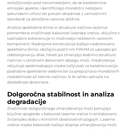
razločljivostjo pod nanometerjem, da se karakterizira
emisijski spekter, identificirajo morebitni neželjeni
sekundarni vrhovi ter preveri skladnost z varnostnimi
standardi za določene valovne dolžine.
Analiza spektralne širine in strukture načinov razkriva
pomembne značilnosti kakovosti laserske vrstice, vključno z
lastnostmi koherencije in možnostjo neželenih valovnih
komponent. Nadrejene konstrukcije kažejo nadzorovano
spektralno širino, običajno pod 5 nm FWHM za uporabo pri
odstranjevanju dlak, hkrati pa ohranjajo stabilno strukturo
načinov v celotnem delovnem obsegu moči. Vrednotenje
vključuje spektroskopijo visoke ločljivosti za karakterizacijo
podrobne spektralne vsebine ter za prepoznavo morebitnih
nestabilnosti ali tekme načinov, ki bi lahko vplivale na
doslednost obravnave.
Dolgoročna stabilnost in analiza
degradacije
Značilnosti dolgoročnega zmanjševanja moči ponujajo
ključne vpoglede v kakovost laserne vrstice in pričakovano
življenjsko dobo v kliničnih obratovalnih pogojih. Laserne
vrstice visoke kakovosti kažejo stopnje zmanjševanja moči