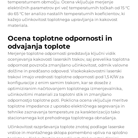
temperaturnem območju. Ocena vključuje merjenje
električnih parametrov pri več temperaturnih točkah od 15 °C
do 65 °C ter analizo nastalih temperaturnih koeficientov, ki
kažejo učinkovitost toplotnega upravljanja in kakovost
materiala.
Ocena toplotne odpornosti in
odvajanja toplote
Merjenje toplotne odpornosti predstavlja ključni vidik
ocenjevanja kakovosti laserskih trakov, saj prevelika toplotna
odpornost povzroča zmanjšano učinkovitost, odmik valovne
dolžine in predčasno odpoved. Visokokakovostni laserski
trakovi imajo vrednosti toplotne odpornosti pod 1,5 K/W za
konfiguracije z enim samim trakom, kar se doseže z
optimiziranim načrtovanjem toplotnega izmenjevalnika,
učinkovitimi materiali za toplotni stik in zmanjšano
odpornostjo toplotne poti. Poklicna ocena vključuje meritve
toplotne impedance z uporabo električnega segrevanja in
tehnike zaznavanja temperature za karakterizacijo tako
stacionarnega kot prehodnega toplotnega obnašanja.
Učinkovitost razprševanja toplote znotraj podlage laserske
vrstice in montažnega sklopa pomembno vpliva na splošno