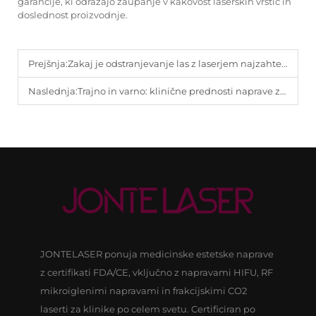
garancije, ki odražajo zaupanje v kakovost laserskih vrstic in
doslednost proizvodnje.
Prejšnja:
Zakaj je odstranjevanje las z laserjem najzahtevanejša storitev na globalnem trgu medicinske lepote.
Naslednja:
Trajno in varno: klinične prednosti naprave za odstranjevanje las z diodnim laserjem 808 nm.
JONTELASER ponuja medicinske estetske naprave
z certifikati FDA/CE, vključno z napravami HIFU, RF
mikroiglenimi napravami in frakcijskimi CO2
laserti za klinike po celem svetu. Certificiran po