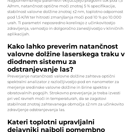
Najpomembnejši parametri vključujejo pragovni tok pod 1,5
A/mm, natančnost optične moči znotraj 5 % specifikacije,
stabilnost valovne dolžine znotraj ±2 nm, toplotno odpornost
pod 1,5 K/W ter hitrosti zmanjšanja moči pod 10 % po 10.000
urah. Ti parametri neposredno korelirajo z učinkovitostjo
zdravljenja, varnostjo in dolgoročno zanesljivostjo v kliničnih
aplikacijah.
Kako lahko preverim natančnost
valovne dolžine laserskega traku v
diodnem sistemu za
odstranjevanje las?
Preverjanje natančnosti valovne dolžine zahteva optični
spektralni analizator z razločljivostjo pod en nanometer za
merjenje sredinske valovne dolžine in širine spektra v
obratovalnih pogojih. Strokovno preverjanje je treba izvesti
pri več ravneh moči in temperaturah, da se zagotovi
stabilnost znotraj zahtevanega območja ±2 nm za učinkovito
zdravljenje odstranjevanja las.
Kateri toplotni upravljalni
dejavniki najbolj pomembno