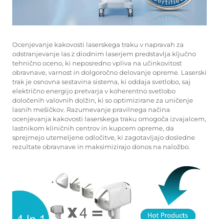
Ocenjevanje kakovosti laserskega traku v napravah za
odstranjevanje las z diodnim laserjem predstavlja ključno
tehnično oceno, ki neposredno vpliva na učinkovitost
obravnave, varnost in dolgoročno delovanje opreme. Laserski
trak je osnovna sestavina sistema, ki oddaja svetlobo, saj
električno energijo pretvarja v koherentno svetlobo
določenih valovnih dolžin, ki so optimizirane za uničenje
lasnih mešičkov. Razumevanje pravilnega načina
ocenjevanja kakovosti laserskega traku omogoča izvajalcem,
lastnikom kliničnih centrov in kupcem opreme, da
sprejmejo utemeljene odločitve, ki zagotavljajo dosledne
rezultate obravnave in maksimizirajo donos na naložbo.