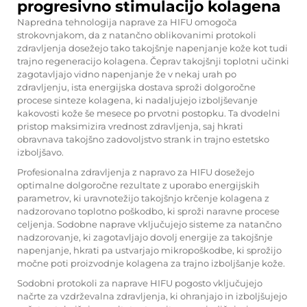
progresivno stimulacijo kolagena
Napredna tehnologija naprave za HIFU omogoča
strokovnjakom, da z natančno oblikovanimi protokoli
zdravljenja dosežejo tako takojšnje napenjanje kože kot tudi
trajno regeneracijo kolagena. Čeprav takojšnji toplotni učinki
zagotavljajo vidno napenjanje že v nekaj urah po
zdravljenju, ista energijska dostava sproži dolgoročne
procese sinteze kolagena, ki nadaljujejo izboljševanje
kakovosti kože še mesece po prvotni postopku. Ta dvodelni
pristop maksimizira vrednost zdravljenja, saj hkrati
obravnava takojšno zadovoljstvo strank in trajno estetsko
izboljšavo.
Profesionalna zdravljenja z napravo za HIFU dosežejo
optimalne dolgoročne rezultate z uporabo energijskih
parametrov, ki uravnotežijo takojšnjo krčenje kolagena z
nadzorovano toplotno poškodbo, ki sproži naravne procese
celjenja. Sodobne naprave vključujejo sisteme za natančno
nadzorovanje, ki zagotavljajo dovolj energije za takojšnje
napenjanje, hkrati pa ustvarjajo mikropoškodbe, ki sprožijo
močne poti proizvodnje kolagena za trajno izboljšanje kože.
Sodobni protokoli za naprave HIFU pogosto vključujejo
načrte za vzdrževalna zdravljenja, ki ohranjajo in izboljšujejo