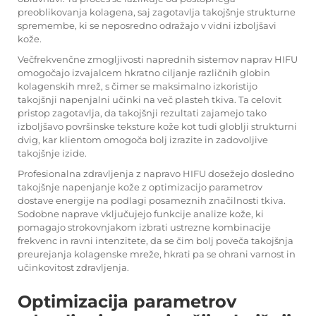
preoblikovanja kolagena, saj zagotavlja takojšnje strukturne
spremembe, ki se neposredno odražajo v vidni izboljšavi
kože.
Večfrekvenčne zmogljivosti naprednih sistemov naprav HIFU
omogočajo izvajalcem hkratno ciljanje različnih globin
kolagenskih mrež, s čimer se maksimalno izkoristijo
takojšnji napenjalni učinki na več plasteh tkiva. Ta celovit
pristop zagotavlja, da takojšnji rezultati zajamejo tako
izboljšavo površinske teksture kože kot tudi globlji strukturni
dvig, kar klientom omogoča bolj izrazite in zadovoljive
takojšnje izide.
Profesionalna zdravljenja z napravo HIFU dosežejo dosledno
takojšnje napenjanje kože z optimizacijo parametrov
dostave energije na podlagi posameznih značilnosti tkiva.
Sodobne naprave vključujejo funkcije analize kože, ki
pomagajo strokovnjakom izbrati ustrezne kombinacije
frekvenc in ravni intenzitete, da se čim bolj poveča takojšnja
preurejanja kolagenske mreže, hkrati pa se ohrani varnost in
učinkovitost zdravljenja.
Optimizacija parametrov