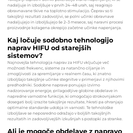
nadaljuje in izboljšuje v prvih 24–48 urah, saj reagirajo
obravnavane tkive na toplotno stimulacijo. Čeprav so ti
takojšnji rezultati zadovoljivi, se polni učinki obravnave
nadaljujejo in izboljšujejo še 2–3 mesece, saj naravni procesi
proizvodnje kolagena okrepijo začetne učinke napenjanja.
Kaj ločuje sodobno tehnologijo
naprav HIFU od starejših
sistemov?
Najnovejša tehnologija naprav za HIFU vključuje več
možnosti frekvenc, sisteme za natančno ciljanje in
zmogljivosti za spremljanje v realnem času, ki znatno
izboljšajo takojšnje učinke stegnitve v primerjavi z njihovimi
predhodniki. Sodobne naprave ponujajo izvirno
nadzorovanje energije, prilagodljive globine obdelave in
napredne varnostne funkcije, ki omogočajo strokovnjakom
dosegati bolj izrazite takojšnje rezultate, hkrati pa ohranjajo
optimalne standarde udobja in varnosti. Te tehnološke
izboljšave se neposredno odražajo v boljših takojšnjih
rezultatih in zadovoljivejših izkušnjah s postopki za stranke.
Ali je mogoče obdelave z napravo