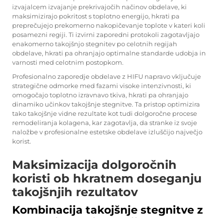
izvajalcem izvajanje prekrivajočih načinov obdelave, ki
maksimizirajo pokritost s toplotno energijo, hkrati pa
preprečujejo prekomerno nakopičevanje toplote v kateri koli
posamezni regiji. Ti izvirni zaporedni protokoli zagotavljajo
enakomerno takojšnjo stegnitev po celotnih regijah
obdelave, hkrati pa ohranjajo optimalne standarde udobja in
varnosti med celotnim postopkom.
Profesionalno zaporedje obdelave z HIFU napravo vključuje
strategične odmorke med fazami visoke intenzivnosti, ki
omogočajo toplotno izravnavo tkiva, hkrati pa ohranjajo
dinamiko učinkov takojšnje stegnitve. Ta pristop optimizira
tako takojšnje vidne rezultate kot tudi dolgoročne procese
remodeliranja kolagena, kar zagotavlja, da stranke iz svoje
naložbe v profesionalne estetske obdelave izluščijo največjo
korist.
Maksimizacija dolgoročnih
koristi ob hkratnem doseganju
takojšnjih rezultatov
Kombinacija takojšnje stegnitve z