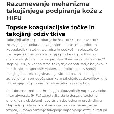
Razumevanje mehanizma
takojšnjega podpiranja kože z
HIFU
Topske koagulacijske točke in
takojšnji odziv tkiva
Takojšnji učinek podpiranja kože z HIFU iz
napravo HIFU
zdravljenje poteka z ustvarjanjem natančnih toplotnih
koagulacijskih točk v dermisu in podkožnih plasteh. Ko
usmerjena ultrazvočna energija prodre do predhodno
določenih globin, hitro segre ciljno tkivo na približno 60–70
stopinj Celzija, kar povzroči takojšnjo denaturacijo beljakovin
in krčenje kolagenskih vlaken. Ta toplotni odziv sproži
takojšnji učinek stegnitve, ki je vidno opazen že takoj po
zdravljenju in omogoča strankam takojšnjo zadovoljitev, ki jo
pričakujejo od profesionalnih estetskih postopkov.
Sodobna napredna tehnologija ultrazvočnih naprav z visoko
intenzivnostjo (HIFU) zagotavlja, da je dostava toplotne
energije na obdelanih površinah dosledna in predvidljiva.
Napredni pretvorniki ustvarjajo enakomerna segrevna
vzorča, ki maksimizirajo takojšnje napenjanje kože, hkrati pa