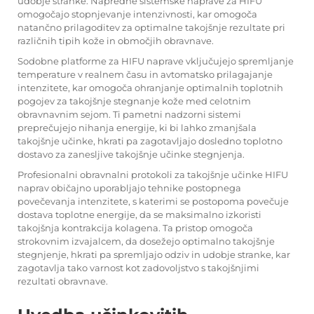
udobje stranke. Napredne sistemske naprave za HIFU
omogočajo stopnjevanje intenzivnosti, kar omogoča
natančno prilagoditev za optimalne takojšnje rezultate pri
različnih tipih kože in območjih obravnave.
Sodobne platforme za HIFU naprave vključujejo spremljanje
temperature v realnem času in avtomatsko prilagajanje
intenzitete, kar omogoča ohranjanje optimalnih toplotnih
pogojev za takojšnje stegnanje kože med celotnim
obravnavnim sejom. Ti pametni nadzorni sistemi
preprečujejo nihanja energije, ki bi lahko zmanjšala
takojšnje učinke, hkrati pa zagotavljajo dosledno toplotno
dostavo za zanesljive takojšnje učinke stegnjenja.
Profesionalni obravnalni protokoli za takojšnje učinke HIFU
naprav običajno uporabljajo tehnike postopnega
povečevanja intenzitete, s katerimi se postopoma povečuje
dostava toplotne energije, da se maksimalno izkoristi
takojšnja kontrakcija kolagena. Ta pristop omogoča
strokovnim izvajalcem, da dosežejo optimalno takojšnje
stegnjenje, hkrati pa spremljajo odziv in udobje stranke, kar
zagotavlja tako varnost kot zadovoljstvo s takojšnjimi
rezultati obravnave.