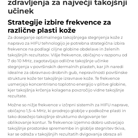
zdravljenja za največji takojšnji
učinek
Strategije izbire frekvence za
različne plasti kože
Za doseganje optimalnega takojšnjega stegnjenja kože z
napravo za HIFU tehnologijo je potrebna strategična izbira
frekvence na podlagi ciljne globine obdelave in želenih
takojšnjih rezultatov. Višje frekvence, običajno v razponu od
7 do 10 MHz, zagotavljajo odlične takojšnje učinke
stegnjenja v površinskih dermalnih plasteh, kar jih naredi
idealne za obravnavo drobnih gub, nepravilnosti površinske
strukture kože ter takojšnje izravnave kože. Te frekvence
usmerjajo koncentrirano toplotno energijo v plitve globine,
kjer takojšnja krčenja kolagena povzročijo vidne takojšnje
rezultate.
Možne so nižje frekvence v izčrpni sistemih za HIFU naprave,
običajno 1,5–4 MHz, ki prodrejo globlje v podkožne plasti in
tako dosežejo takojšnje strukturno dvigovanje ter
oblikovanje kontur. Te frekvence izjemno dobro ustvarjajo
takojšnje prostorske spremembe in globlje stegnitev tkiva,
kar se odraža v takojšnjih rezultatih dvigovanja obraza ali