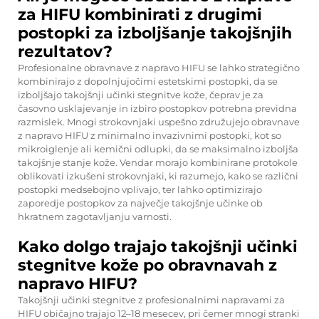
za HIFU kombinirati z drugimi
postopki za izboljšanje takojšnjih
rezultatov?
Profesionalne obravnave z napravo HIFU se lahko strategično
kombinirajo z dopolnjujočimi estetskimi postopki, da se
izboljšajo takojšnji učinki stegnitve kože, čeprav je za
časovno usklajevanje in izbiro postopkov potrebna previdna
razmislek. Mnogi strokovnjaki uspešno združujejo obravnave
z napravo HIFU z minimalno invazivnimi postopki, kot so
mikroiglenje ali kemični odlupki, da se maksimalno izboljša
takojšnje stanje kože. Vendar morajo kombinirane protokole
oblikovati izkušeni strokovnjaki, ki razumejo, kako se različni
postopki medsebojno vplivajo, ter lahko optimizirajo
zaporedje postopkov za največje takojšnje učinke ob
hkratnem zagotavljanju varnosti.
Kako dolgo trajajo takojšnji učinki
stegnitve kože po obravnavah z
napravo HIFU?
Takojšnji učinki stegnitve z profesionalnimi napravami za
HIFU običajno trajajo 12–18 mesecev, pri čemer mnogi stranki