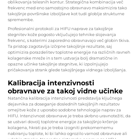
oblikovanja telesnih kontur. Strategična kombinacija več
frekvenc med eno samostojno obravnavo maksimizira tako
takojšnje površinske izboljšave kot tudi globlje strukturne
spremembe.
Profesionalni protokoli za HIFU naprave za takojšnje
stegnitev kože pogosto vključujejo tehnike slojevanja
frekvenc, s katerimi zaporedno obravnavajo več globin tkiva.
Ta pristop zagotavlja izčrpne takojšnje rezultate, saj
optimizira porazdelitev toplotne energije na različnih ravneh
kolagenske mreže in s tem ustvarja bolj dramatične in
opazne učinke takojšnje stegnitve, ki izpolnjujejo
pričakovanja strank glede takojšnjega vidnega izboljšanja.
Kalibracija intenzivnosti
obravnave za takoj vidne učinke
Natančna kalibracija intenzivnosti predstavlja ključnega
dejavnika za doseganje doslednih takojšnjih rezultatov
omejitve kože z uporabo sodobne tehnologije naprav za
HIFU. Intenzivnost obravnave je treba skrbno uravnotežiti, da
se ustvari dovolj toplotne energije za takojšnjo krčenje
kolagena, hkrati pa je treba izogniti prekomernemu
nabiranju toplote, ki bi lahko ogrozilo varnost obravnave ali