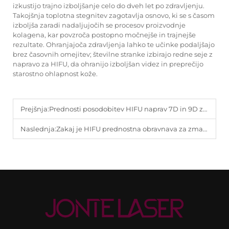
izkustijo trajno izboljšanje celo do dveh let po zdravljenju.
Takojšnja toplotna stegnitev zagotavlja osnovo, ki se s časom
izboljša zaradi nadaljujočih se procesov proizvodnje
kolagena, kar povzroča postopno močnejše in trajnejše
rezultate. Ohranjajoča zdravljenja lahko te učinke podaljšajo
brez časovnih omejitev; številne stranke izbirajo redne seje z
napravo za HIFU, da ohranijo izboljšan videz in preprečijo
starostno ohlapnost kože.
Prejšnja:
Prednosti posodobitev HIFU naprav 7D in 9D za oblikovanje celotnega telesa.
Naslednja:
Zakaj je HIFU prednostna obravnava za zmanjševanje dvojne brade in oblikovanje čeljustnega roba.