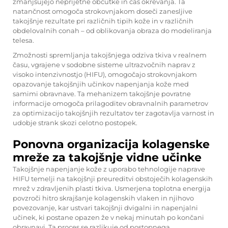
zmanjšujejo neprijetne občutke in čas okrevanja. Ta
natančnost omogoča strokovnjakom doseči zanesljive
takojšnje rezultate pri različnih tipih kože in v različnih
obdelovalnih conah – od oblikovanja obraza do modeliranja
telesa.
Zmožnosti spremljanja takojšnjega odziva tkiva v realnem
času, vgrajene v sodobne sisteme ultrazvočnih naprav z
visoko intenzivnostjo (HIFU), omogočajo strokovnjakom
opazovanje takojšnjih učinkov napenjanja kože med
samimi obravnave. Ta mehanizem takojšnje povratne
informacije omogoča prilagoditev obravnalnih parametrov
za optimizacijo takojšnjih rezultatov ter zagotavlja varnost in
udobje strank skozi celotno postopek.
Ponovna organizacija kolagenske
mreže za takojšnje vidne učinke
Takojšnje napenjanje kože z uporabo tehnologije naprave
HIFU temelji na takojšnji preureditvi obstoječih kolagenskih
mrež v zdravljenih plasti tkiva. Usmerjena toplotna energija
povzroči hitro skrajšanje kolagenskih vlaken in njihovo
povezovanje, kar ustvari takojšnji dvigalni in napenjalni
učinek, ki postane opazen že v nekaj minutah po končani
obravnavi. Ta proces se razlikuje od postopnega