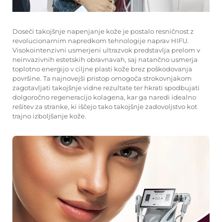
Doseči takojšnje napenjanje kože je postalo resničnost z
revolucionarnim napredkom tehnologije naprav HIFU.
Visokointenzivni usmerjeni ultrazvok predstavlja prelom v
neinvazivnih estetskih obravnavah, saj natančno usmerja
toplotno energijo v ciljne plasti kože brez poškodovanja
površine. Ta najnovejši pristop omogoča strokovnjakom
zagotavljati takojšnje vidne rezultate ter hkrati spodbujati
dolgoročno regeneracijo kolagena, kar ga naredi idealno
rešitev za stranke, ki iščejo tako takojšnje zadovoljstvo kot
trajno izboljšanje kože.