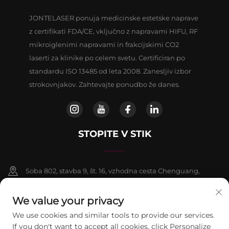
JONTELASER ponuja medicinske estetske naprave
z certifikati FDA/CE, vključno z napravami HIFU, RF
mikroiglenimi napravami in frakcijskimi CO2
laserti za klinike po celem svetu. Certificiran po
standardu ISO 13485 od leta 2008. Zanesljiv izbor
strokovnjakov. Zahtevajte ponudbo že danes.
STOPITE V STIK
Soba 802, stavba 9, št. 16, vzhodna cesta Chenguang,
okrožje Fangshan, Peking
We value your privacy
+86-13911459627
We use cookies and similar tools to provide our services.
If you don't want to accept all cookies, click Personalize
[email protected]