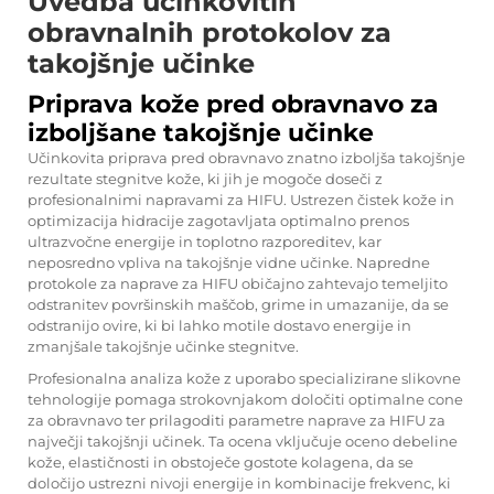
Uvedba učinkovitih
obravnalnih protokolov za
takojšnje učinke
Priprava kože pred obravnavo za
izboljšane takojšnje učinke
Učinkovita priprava pred obravnavo znatno izboljša takojšnje
rezultate stegnitve kože, ki jih je mogoče doseči z
profesionalnimi napravami za HIFU. Ustrezen čistek kože in
optimizacija hidracije zagotavljata optimalno prenos
ultrazvočne energije in toplotno razporeditev, kar
neposredno vpliva na takojšnje vidne učinke. Napredne
protokole za naprave za HIFU običajno zahtevajo temeljito
odstranitev površinskih maščob, grime in umazanije, da se
odstranijo ovire, ki bi lahko motile dostavo energije in
zmanjšale takojšnje učinke stegnitve.
Profesionalna analiza kože z uporabo specializirane slikovne
tehnologije pomaga strokovnjakom določiti optimalne cone
za obravnavo ter prilagoditi parametre naprave za HIFU za
največji takojšnji učinek. Ta ocena vključuje oceno debeline
kože, elastičnosti in obstoječe gostote kolagena, da se
določijo ustrezni nivoji energije in kombinacije frekvenc, ki