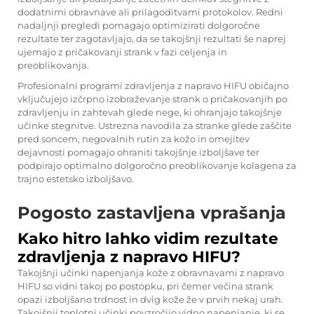
dodatnimi obravnave ali prilagoditvami protokolov. Redni
nadaljnji pregledi pomagajo optimizirati dolgoročne
rezultate ter zagotavljajo, da se takojšnji rezultati še naprej
ujemajo z pričakovanji strank v fazi celjenja in
preoblikovanja.
Profesionalni programi zdravljenja z napravo HIFU običajno
vključujejo izčrpno izobraževanje strank o pričakovanjih po
zdravljenju in zahtevah glede nege, ki ohranjajo takojšnje
učinke stegnitve. Ustrezna navodila za stranke glede zaščite
pred soncem, negovalnih rutin za kožo in omejitev
dejavnosti pomagajo ohraniti takojšnje izboljšave ter
podpirajo optimalno dolgoročno preoblikovanje kolagena za
trajno estetsko izboljšavo.
Pogosto zastavljena vprašanja
Kako hitro lahko vidim rezultate
zdravljenja z napravo HIFU?
Takojšnji učinki napenjanja kože z obravnavami z napravo
HIFU so vidni takoj po postopku, pri čemer večina strank
opazi izboljšano trdnost in dvig kože že v prvih nekaj urah.
Takojšnji toplotni učinki povzročijo vidno napenjanje, ki se