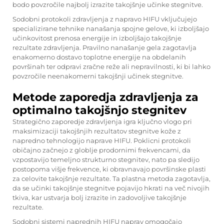
bodo povzročile najbolj izrazite takojšnje učinke stegnitve.
Sodobni protokoli zdravljenja z napravo HIFU vključujejo
specializirane tehnike nanašanja spojne gelove, ki izboljšajo
učinkovitost prenosa energije in izboljšajo takojšnje
rezultate zdravljenja. Pravilno nanašanje gela zagotavlja
enakomerno dostavo toplotne energije na obdelanih
površinah ter odpravi zračne reže ali nepravilnosti, ki bi lahko
povzročile neenakomerni takojšnji učinek stegnitve.
Metode zaporedja zdravljenja za
optimalno takojšnjo stegnitev
Strategično zaporedje zdravljenja igra ključno vlogo pri
maksimizaciji takojšnjih rezultatov stegnitve kože z
napredno tehnologijo naprave HIFU. Poklicni protokoli
običajno začnejo z globlje prodornimi frekvencami, da
vzpostavijo temeljno strukturno stegnitev, nato pa sledijo
postopoma višje frekvence, ki obravnavajo površinske plasti
za celovite takojšnje rezultate. Ta plastna metoda zagotavlja,
da se učinki takojšnje stegnitve pojavijo hkrati na več nivojih
tkiva, kar ustvarja bolj izrazite in zadovoljive takojšnje
rezultate.
Sodobni sistemi naprednih HIFU naprav omogočajo