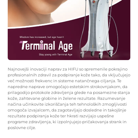
Najnovejši inovaciji naprav za HIFU so spremenile pokrajino
profesionalnih zdravil za podpiranje kože tako, da vključujejo
več možnosti frekvenc in sisteme natančnega ciljanja. Te
napredne naprave omogočajo estetskim strokovnjakom, da
prilagodijo protokole zdravljenja glede na posamezne stanja
kože, zahtevane globine in želene rezultate. Razumevanje
načina učinkovite izkoriščanja teh tehnoloških zmogljivosti
omogoča izvajalcem, da zagotavljajo dosledne in takojšnje
rezultate podpiranja kože ter hkrati razvijajo uspešne
programe zdravljenja, ki izpolnjujejo pričakovanja strank in
poslovne cilje.