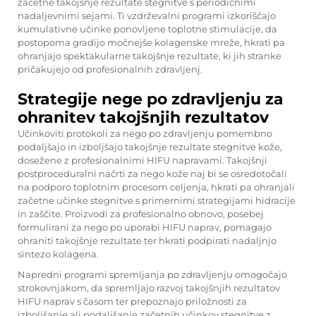
začetne takojšnje rezultate stegnitve s periodičnimi
nadaljevnimi sejami. Ti vzdrževalni programi izkoriščajo
kumulativne učinke ponovljene toplotne stimulacije, da
postopoma gradijo močnejše kolagenske mreže, hkrati pa
ohranjajo spektakularne takojšnje rezultate, ki jih stranke
pričakujejo od profesionalnih zdravljenj.
Strategije nege po zdravljenju za
ohranitev takojšnjih rezultatov
Učinkoviti protokoli za nego po zdravljenju pomembno
podaljšajo in izboljšajo takojšnje rezultate stegnitve kože,
dosežene z profesionalnimi HIFU napravami. Takojšnji
postproceduralni načrti za nego kože naj bi se osredotočali
na podporo toplotnim procesom celjenja, hkrati pa ohranjali
začetne učinke stegnitve s primernimi strategijami hidracije
in zaščite. Proizvodi za profesionalno obnovo, posebej
formulirani za nego po uporabi HIFU naprav, pomagajo
ohraniti takojšnje rezultate ter hkrati podpirati nadaljnjo
sintezo kolagena.
Napredni programi spremljanja po zdravljenju omogočajo
strokovnjakom, da spremljajo razvoj takojšnjih rezultatov
HIFU naprav s časom ter prepoznajo priložnosti za
izboljšanje ali podaljšanje začetnih učinkov stegnitve z