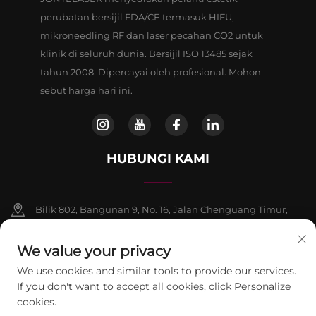
perubatan bersijil FDA/CE termasuk HIFU,
mikroneedling RF dan laser pecahan CO2 untuk
klinik di seluruh dunia. Bersijil ISO 13485 sejak
tahun 2008. Dipercayai oleh profesional. Mohon
sebut harga hari ini.
HUBUNGI KAMI
Bilik 802, Bangunan 9, No. 16, Jalan Chenguang Timur,
Daerah Fangshan, Beijing
We value your privacy
+86-13911459627
We use cookies and similar tools to provide our services.
If you don't want to accept all cookies, click Personalize
[email protected]
cookies.