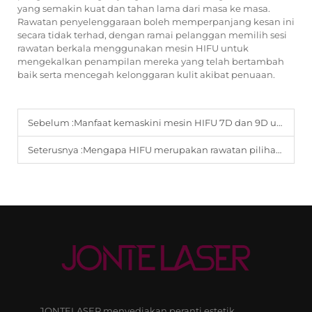
yang semakin kuat dan tahan lama dari masa ke masa.
Rawatan penyelenggaraan boleh memperpanjang kesan ini
secara tidak terhad, dengan ramai pelanggan memilih sesi
rawatan berkala menggunakan mesin HIFU untuk
mengekalkan penampilan mereka yang telah bertambah
baik serta mencegah kelonggaran kulit akibat penuaan.
Sebelum :
Manfaat kemaskini mesin HIFU 7D dan 9D untuk pembentukan badan menyeluruh.
Seterusnya :
Mengapa HIFU merupakan rawatan pilihan untuk pengurangan dagu berganda dan pembentukan garis rahang.
JONTELASER menyediakan peranti estetik