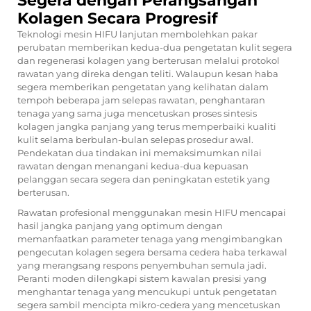
Segera dengan Perangsangan
Kolagen Secara Progresif
Teknologi mesin HIFU lanjutan membolehkan pakar
perubatan memberikan kedua-dua pengetatan kulit segera
dan regenerasi kolagen yang berterusan melalui protokol
rawatan yang direka dengan teliti. Walaupun kesan haba
segera memberikan pengetatan yang kelihatan dalam
tempoh beberapa jam selepas rawatan, penghantaran
tenaga yang sama juga mencetuskan proses sintesis
kolagen jangka panjang yang terus memperbaiki kualiti
kulit selama berbulan-bulan selepas prosedur awal.
Pendekatan dua tindakan ini memaksimumkan nilai
rawatan dengan menangani kedua-dua kepuasan
pelanggan secara segera dan peningkatan estetik yang
berterusan.
Rawatan profesional menggunakan mesin HIFU mencapai
hasil jangka panjang yang optimum dengan
memanfaatkan parameter tenaga yang mengimbangkan
pengecutan kolagen segera bersama cedera haba terkawal
yang merangsang respons penyembuhan semula jadi.
Peranti moden dilengkapi sistem kawalan presisi yang
menghantar tenaga yang mencukupi untuk pengetatan
segera sambil mencipta mikro-cedera yang mencetuskan