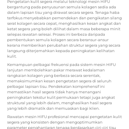
Pengetatan kulit segera melalui teknologi mesin HIFU
bergantung pada penyusunan semula kolagen sedia ada
dalam lapisan tisu yang dirawat secara segera. Tenaga haba
terfokus menyebabkan pemendekan dan pengikatan silang
serat kolagen secara cepat, menghasilkan kesan angkat dan
ketat segera yang boleh dilihat dalam masa beberapa minit
selepas rawatan selesai. Proses ini berbeza daripada
pembentukan semula kolagen secara beransur-ansur
kerana memberikan perubahan struktur segera yang secara
langsung diterjemahkan kepada peningkatan kelihatan
kulit.
Kemampuan pelbagai frekuensi pada sistem mesin HIFU
lanjutan membolehkan pakar merawat kedalaman
rangkaian kolagen yang berbeza secara serentak,
memaksimumkan kesan pengetatan segera di seluruh
pelbagai lapisan tisu. Pendekatan komprehensif ini
memastikan hasil segera tidak hanya menangani
peningkatan tekstur kulit permukaan tetapi juga angkat
struktural yang lebih dalam, menghasilkan hasil segera
yang lebih dramatik dan memuaskan bagi klien.
Rawatan mesin HIFU profesional mencapai pengetatan kulit
segera yang konsisten dengan mengoptimumkan
parameter penghantaran tenaga berdasarkan ciri-ciri tisu