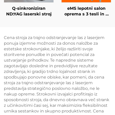
Q-sinkroniziran
eMS lepotni salon
ND:YAG laserski stroj
oprema s 3 tesli in 4
ročaji Ciccslim za
elektromagnetno
stimulacijo mišic
Cena stroja za trajno odstranjevanje las z laserjem
ponuja izjemne možnosti za donos naložbe za
estetske strokovnjake, ki želijo razširiti svoje
storitvene ponudbe in povečati potencial za
ustvarjanje prihodkov. Te napredne sisteme
zagotavljajo dosledne in predvidljive rezultate
zdravljenja, ki gradijo trdno lojalnost strank in
spodbujajo ponovne obiske, kar pomeni, da cena
stroja za trajno odstranjevanje las z laserjem
predstavlja strategično poslovno naložbo, ne le
nakup opreme. Strokovni izvajalci profitirajo iz
sposobnosti stroja, da dnevno obravnava več strank
z učinkovitimi časi sej, kar maksimizira fleksibilnost
urnika sestankov in skupno produktivnost. Cena