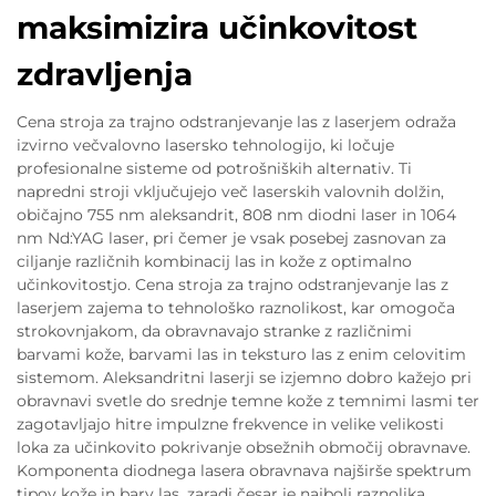
maksimizira učinkovitost
zdravljenja
Cena stroja za trajno odstranjevanje las z laserjem odraža
izvirno večvalovno lasersko tehnologijo, ki ločuje
profesionalne sisteme od potrošniških alternativ. Ti
napredni stroji vključujejo več laserskih valovnih dolžin,
običajno 755 nm aleksandrit, 808 nm diodni laser in 1064
nm Nd:YAG laser, pri čemer je vsak posebej zasnovan za
ciljanje različnih kombinacij las in kože z optimalno
učinkovitostjo. Cena stroja za trajno odstranjevanje las z
laserjem zajema to tehnološko raznolikost, kar omogoča
strokovnjakom, da obravnavajo stranke z različnimi
barvami kože, barvami las in teksturo las z enim celovitim
sistemom. Aleksandritni laserji se izjemno dobro kažejo pri
obravnavi svetle do srednje temne kože z temnimi lasmi ter
zagotavljajo hitre impulzne frekvence in velike velikosti
loka za učinkovito pokrivanje obsežnih območij obravnave.
Komponenta diodnega lasera obravnava najširše spektrum
tipov kože in barv las, zaradi česar je najbolj raznolika