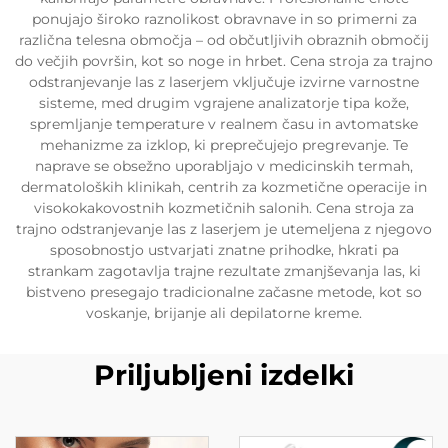
ponujajo široko raznolikost obravnave in so primerni za
različna telesna območja – od občutljivih obraznih območij
do večjih površin, kot so noge in hrbet. Cena stroja za trajno
odstranjevanje las z laserjem vključuje izvirne varnostne
sisteme, med drugim vgrajene analizatorje tipa kože,
spremljanje temperature v realnem času in avtomatske
mehanizme za izklop, ki preprečujejo pregrevanje. Te
naprave se obsežno uporabljajo v medicinskih termah,
dermatoloških klinikah, centrih za kozmetične operacije in
visokokakovostnih kozmetičnih salonih. Cena stroja za
trajno odstranjevanje las z laserjem je utemeljena z njegovo
sposobnostjo ustvarjati znatne prihodke, hkrati pa
strankam zagotavlja trajne rezultate zmanjševanja las, ki
bistveno presegajo tradicionalne začasne metode, kot so
voskanje, brijanje ali depilatorne kreme.
Priljubljeni izdelki