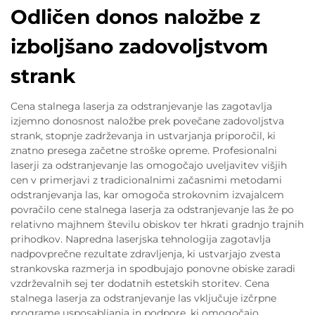
Odličen donos naložbe z
izboljšano zadovoljstvom
strank
Cena stalnega laserja za odstranjevanje las zagotavlja
izjemno donosnost naložbe prek povečane zadovoljstva
strank, stopnje zadrževanja in ustvarjanja priporočil, ki
znatno presega začetne stroške opreme. Profesionalni
laserji za odstranjevanje las omogočajo uveljavitev višjih
cen v primerjavi z tradicionalnimi začasnimi metodami
odstranjevanja las, kar omogoča strokovnim izvajalcem
povračilo cene stalnega laserja za odstranjevanje las že po
relativno majhnem številu obiskov ter hkrati gradnjo trajnih
prihodkov. Napredna laserjska tehnologija zagotavlja
nadpovprečne rezultate zdravljenja, ki ustvarjajo zvesta
strankovska razmerja in spodbujajo ponovne obiske zaradi
vzdrževalnih sej ter dodatnih estetskih storitev. Cena
stalnega laserja za odstranjevanje las vključuje izčrpne
programe usposabljanja in podpore, ki omogočajo