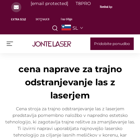
[email protected]
T8PRO
SL
Pridobite ponudbo
cena naprave za trajno
odstranjevanje las z
laserjem
Cena stroja za trajno odstranjevanje las z laserjem
predstavlja pomembno naložbo v napredno estetsko
tehnologijo, ki zagotavlja trajne rešitve za zmanjševanje las.
Ti izvirni napravi uporabljata najnovejšo lasersko
tehnologijo za ciljanje lasnih mešičkov v korenu, kar