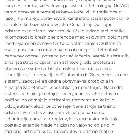
možnost znotraj večvalovnega sistema. Tehnologija Nd:YAG
varno obravnava temnejše barve kože, ki jih tradicionalni
laserji ne morejo obravnavati, kar znatno razširi potencialno
strankarsko bazo strokovnjaka. Cena stroja za trajno
odstranjevanje las z laserjem vključuje izvirne preklopnike,
ki omogočajo brezhibne prehode med valovnimi dolžinami
med sejami obravnave ter tako optimizirajo rezultate za
vsako posamezno obravnavano območje. Ta tehnološki
napredek odpravi potrebo po več ločenih laserskih sistemih,
zmanjša stroške opreme in zahteve glede prostora za
obravnavne sobe ter hkrati maksimizira obravnavne
zmogljivosti. Integracija več valovnih dolžin v enem samem
sistemu zagotavlja skladna obravnavna protokola in
zmanjša zapletenost usposabljanja operaterjev. Napredni
sistemi za hlajenje delujejo sinergično z vsako valovno
dolžino, da ohranjajo optimalno temperaturo kože in
udobje strank skozi celotne seje. Cena stroja za trajno
odstranjevanje las z laserjem vključuje pametno
tehnologijo nadzora impulzov, ki avtomatsko prilagaja
dostavo energije glede na izbrano valovno dolžino in
zaznane lastnosti kože. Ta večvalovni pristop znatno