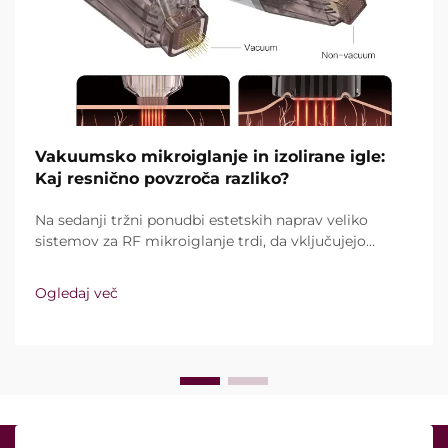
Vakuumsko mikroiglanje in izolirane igle:
Kaj resnično povzroča razliko?
Na sedanji tržni ponudbi estetskih naprav veliko
sistemov za RF mikroiglanje trdi, da vključujejo
vakuumsko tehnologijo in izolirane igle. Ključno
vprašanje pa ni le, ali te funkcije sploh obstajajo,
Ogledaj več
temveč kako natančno delujejo med kliničnim
zdravljenjem ...