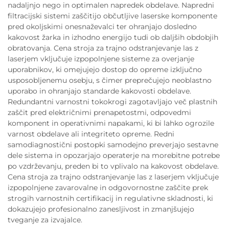
nadaljnjo nego in optimalen napredek obdelave. Napredni
filtracijski sistemi zaščitijo občutljive laserske komponente
pred okoljskimi onesnaževalci ter ohranjajo dosledno
kakovost žarka in izhodno energijo tudi ob daljših obdobjih
obratovanja. Cena stroja za trajno odstranjevanje las z
laserjem vključuje izpopolnjene sisteme za overjanje
uporabnikov, ki omejujejo dostop do opreme izključno
usposobljenemu osebju, s čimer preprečujejo neoblastno
uporabo in ohranjajo standarde kakovosti obdelave.
Redundantni varnostni tokokrogi zagotavljajo več plastnih
zaščit pred električnimi prenapetostmi, odpovedmi
komponent in operativnimi napakami, ki bi lahko ogrozile
varnost obdelave ali integriteto opreme. Redni
samodiagnostični postopki samodejno preverjajo sestavne
dele sistema in opozarjajo operaterje na morebitne potrebe
po vzdrževanju, preden bi to vplivalo na kakovost obdelave.
Cena stroja za trajno odstranjevanje las z laserjem vključuje
izpopolnjene zavarovalne in odgovornostne zaščite prek
strogih varnostnih certifikacij in regulativne skladnosti, ki
dokazujejo profesionalno zanesljivost in zmanjšujejo
tveganje za izvajalce.