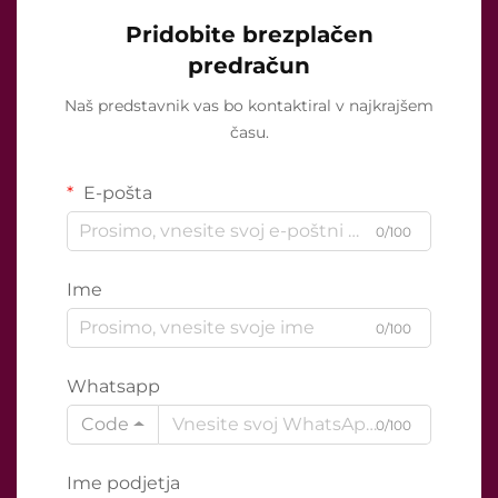
Pridobite brezplačen
predračun
Naš predstavnik vas bo kontaktiral v najkrajšem
času.
E-pošta
0/100
Ime
0/100
Whatsapp
Code
0/100
Ime podjetja