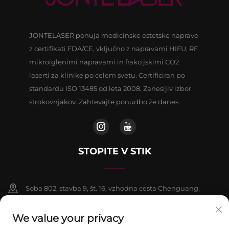
JONTELASER ponuja medicinske estetske naprave
z certifikati FDA/CE, vključno z napravami HIFU, RF
mikroiglenimi napravami in frakcijskimi CO2
laserti za klinike po celem svetu. Certificiran po
standardu ISO 13485 od leta 2008. Zanesljiv izbor
strokovnjakov. Zahtevajte ponudbo že danes.
STOPITE V STIK
Soba 802, stavba 9, št. 16, vzhodna cesta Chenguang,
okrožje Fangshan, Peking
We value your privacy
+86-13911459627