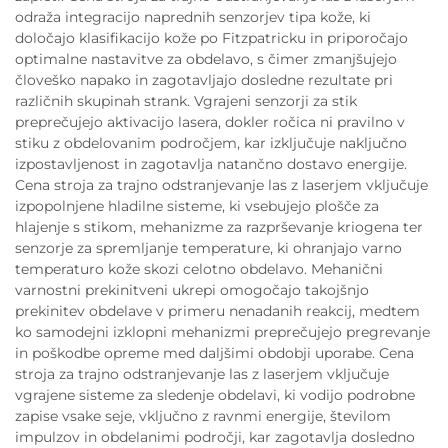
odraža integracijo naprednih senzorjev tipa kože, ki
določajo klasifikacijo kože po Fitzpatricku in priporočajo
optimalne nastavitve za obdelavo, s čimer zmanjšujejo
človeško napako in zagotavljajo dosledne rezultate pri
različnih skupinah strank. Vgrajeni senzorji za stik
preprečujejo aktivacijo lasera, dokler ročica ni pravilno v
stiku z obdelovanim področjem, kar izključuje naključno
izpostavljenost in zagotavlja natančno dostavo energije.
Cena stroja za trajno odstranjevanje las z laserjem vključuje
izpopolnjene hladilne sisteme, ki vsebujejo plošče za
hlajenje s stikom, mehanizme za razprševanje kriogena ter
senzorje za spremljanje temperature, ki ohranjajo varno
temperaturo kože skozi celotno obdelavo. Mehanični
varnostni prekinitveni ukrepi omogočajo takojšnjo
prekinitev obdelave v primeru nenadanih reakcij, medtem
ko samodejni izklopni mehanizmi preprečujejo pregrevanje
in poškodbe opreme med daljšimi obdobji uporabe. Cena
stroja za trajno odstranjevanje las z laserjem vključuje
vgrajene sisteme za sledenje obdelavi, ki vodijo podrobne
zapise vsake seje, vključno z ravnmi energije, številom
impulzov in obdelanimi področji, kar zagotavlja dosledno