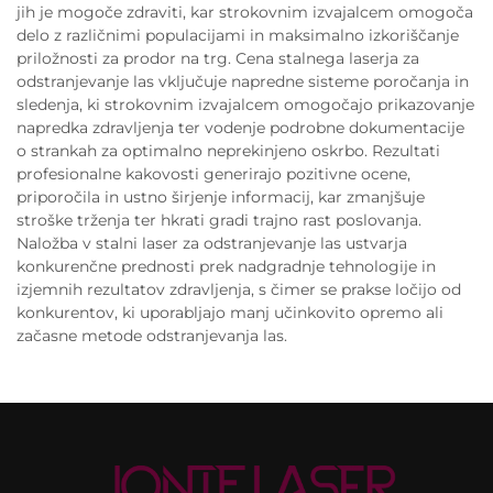
jih je mogoče zdraviti, kar strokovnim izvajalcem omogoča
delo z različnimi populacijami in maksimalno izkoriščanje
priložnosti za prodor na trg. Cena stalnega laserja za
odstranjevanje las vključuje napredne sisteme poročanja in
sledenja, ki strokovnim izvajalcem omogočajo prikazovanje
napredka zdravljenja ter vodenje podrobne dokumentacije
o strankah za optimalno neprekinjeno oskrbo. Rezultati
profesionalne kakovosti generirajo pozitivne ocene,
priporočila in ustno širjenje informacij, kar zmanjšuje
stroške trženja ter hkrati gradi trajno rast poslovanja.
Naložba v stalni laser za odstranjevanje las ustvarja
konkurenčne prednosti prek nadgradnje tehnologije in
izjemnih rezultatov zdravljenja, s čimer se prakse ločijo od
konkurentov, ki uporabljajo manj učinkovito opremo ali
začasne metode odstranjevanja las.