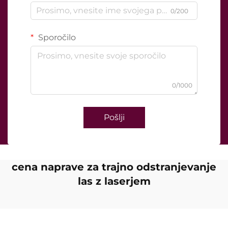
0/200
Sporočilo
0/1000
Pošlji
cena naprave za trajno odstranjevanje
las z laserjem