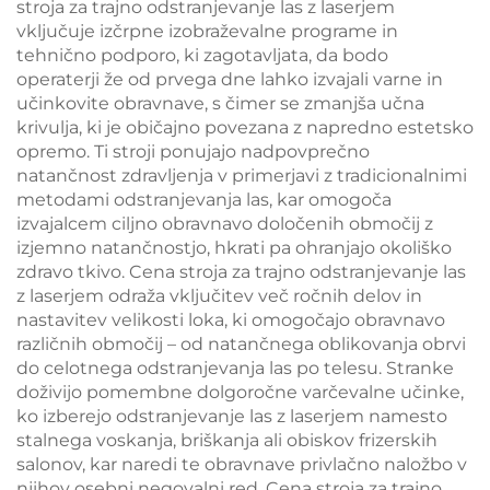
stroja za trajno odstranjevanje las z laserjem
vključuje izčrpne izobraževalne programe in
tehnično podporo, ki zagotavljata, da bodo
operaterji že od prvega dne lahko izvajali varne in
učinkovite obravnave, s čimer se zmanjša učna
krivulja, ki je običajno povezana z napredno estetsko
opremo. Ti stroji ponujajo nadpovprečno
natančnost zdravljenja v primerjavi z tradicionalnimi
metodami odstranjevanja las, kar omogoča
izvajalcem ciljno obravnavo določenih območij z
izjemno natančnostjo, hkrati pa ohranjajo okoliško
zdravo tkivo. Cena stroja za trajno odstranjevanje las
z laserjem odraža vključitev več ročnih delov in
nastavitev velikosti loka, ki omogočajo obravnavo
različnih območij – od natančnega oblikovanja obrvi
do celotnega odstranjevanja las po telesu. Stranke
doživijo pomembne dolgoročne varčevalne učinke,
ko izberejo odstranjevanje las z laserjem namesto
stalnega voskanja, briškanja ali obiskov frizerskih
salonov, kar naredi te obravnave privlačno naložbo v
njihov osebni negovalni red. Cena stroja za trajno