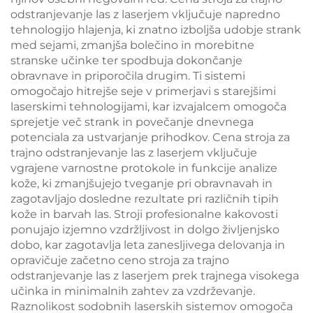
odstranjevanje las z laserjem vključuje napredno
tehnologijo hlajenja, ki znatno izboljša udobje strank
med sejami, zmanjša bolečino in morebitne
stranske učinke ter spodbuja dokončanje
obravnave in priporočila drugim. Ti sistemi
omogočajo hitrejše seje v primerjavi s starejšimi
laserskimi tehnologijami, kar izvajalcem omogoča
sprejetje več strank in povečanje dnevnega
potenciala za ustvarjanje prihodkov. Cena stroja za
trajno odstranjevanje las z laserjem vključuje
vgrajene varnostne protokole in funkcije analize
kože, ki zmanjšujejo tveganje pri obravnavah in
zagotavljajo dosledne rezultate pri različnih tipih
kože in barvah las. Stroji profesionalne kakovosti
ponujajo izjemno vzdržljivost in dolgo življenjsko
dobo, kar zagotavlja leta zanesljivega delovanja in
opravičuje začetno ceno stroja za trajno
odstranjevanje las z laserjem prek trajnega visokega
učinka in minimalnih zahtev za vzdrževanje.
Raznolikost sodobnih laserskih sistemov omogoča