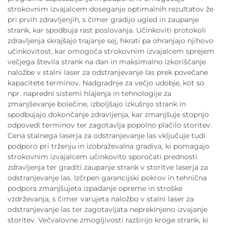
strokovnim izvajalcem doseganje optimalnih rezultatov že
pri prvih zdravljenjih, s čimer gradijo ugled in zaupanje
strank, kar spodbuja rast poslovanja. Učinkoviti protokoli
zdravljenja skrajšajo trajanje sej, hkrati pa ohranjajo njihovo
učinkovitost, kar omogoča strokovnim izvajalcem sprejem
večjega števila strank na dan in maksimalno izkoriščanje
naložbe v stalni laser za odstranjevanje las prek povečane
kapacitete terminov. Nadgradnje za večjo udobje, kot so
npr. napredni sistemi hlajenja in tehnologije za
zmanjševanje bolečine, izboljšajo izkušnjo strank in
spodbujajo dokončanje zdravljenja, kar zmanjšuje stopnjo
odpovedi terminov ter zagotavlja popolno plačilo storitev.
Cena stalnega laserja za odstranjevanje las vključuje tudi
podporo pri trženju in izobraževalna gradiva, ki pomagajo
strokovnim izvajalcem učinkovito sporočati prednosti
zdravljenja ter graditi zaupanje strank v storitve laserja za
odstranjevanje las. Izčrpen garancijski pokrov in tehnična
podpora zmanjšujeta izpadanje opreme in stroške
vzdrževanja, s čimer varujeta naložbo v stalni laser za
odstranjevanje las ter zagotavljata neprekinjeno izvajanje
storitev. Večvalovne zmogljivosti razširijo kroge strank, ki