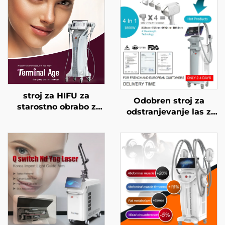
stroj za HIFU za
Odobren stroj za
starostno obrabo z
odstranjevanje las z
natančnim
diodnim laserjem FDA,
zdravljenjem na 4
MDR, MDSAP, 600 W,
frekvencah,
1200 W, 1800 W, 3000
dvigovanje obraza,
W, 4 v 1 z zamenljivimi
napenjanje kože in
glavami, valovne
modeliranje telesa
dolžine 755 nm, 808
nm, 940 nm, 1064 nm