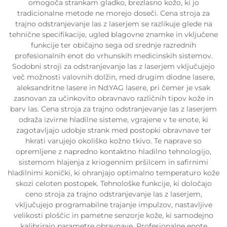
omogoča strankam gladko, brezlasno kožo, ki jo
tradicionalne metode ne morejo doseči. Cena stroja za
trajno odstranjevanje las z laserjem se razlikuje glede na
tehnične specifikacije, ugled blagovne znamke in vključene
funkcije ter običajno sega od srednje razrednih
profesionalnih enot do vrhunskih medicinskih sistemov.
Sodobni stroji za odstranjevanje las z laserjem vključujejo
več možnosti valovnih dolžin, med drugim diodne lasere,
aleksandritne lasere in Nd:YAG lasere, pri čemer je vsak
zasnovan za učinkovito obravnavo različnih tipov kože in
barv las. Cena stroja za trajno odstranjevanje las z laserjem
odraža izvirne hladilne sisteme, vgrajene v te enote, ki
zagotavljajo udobje strank med postopki obravnave ter
hkrati varujejo okoliško kožno tkivo. Te naprave so
opremljene z napredno kontaktno hladilno tehnologijo,
sistemom hlajenja z kriogennim pršilcem in safirnimi
hladilnimi konički, ki ohranjajo optimalno temperaturo kože
skozi celoten postopek. Tehnološke funkcije, ki določajo
ceno stroja za trajno odstranjevanje las z laserjem,
vključujejo programabilne trajanje impulzov, nastavljive
velikosti ploščic in pametne senzorje kože, ki samodejno
kalibrirajo parametre obravnave. Profesionalne enote