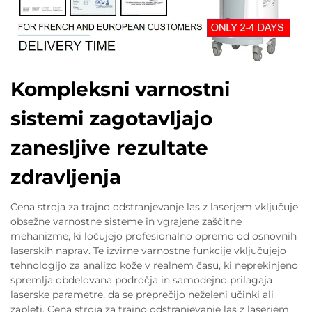
Kompleksni varnostni
sistemi zagotavljajo
zanesljive rezultate
zdravljenja
Cena stroja za trajno odstranjevanje las z laserjem vključuje
obsežne varnostne sisteme in vgrajene zaščitne
mehanizme, ki ločujejo profesionalno opremo od osnovnih
laserskih naprav. Te izvirne varnostne funkcije vključujejo
tehnologijo za analizo kože v realnem času, ki neprekinjeno
spremlja obdelovana področja in samodejno prilagaja
laserske parametre, da se preprečijo neželeni učinki ali
zapleti. Cena stroja za trajno odstranjevanje las z laserjem