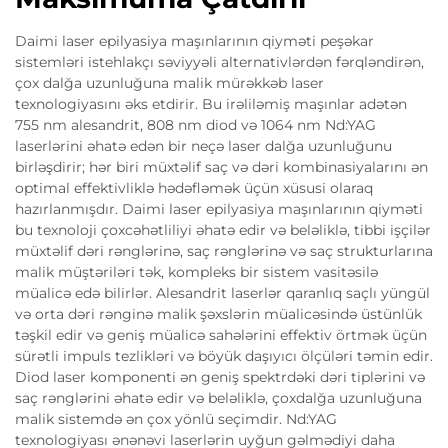
Daimi laser epilyasiya maşınlarının qiyməti peşəkar
sistemləri istehlakçı səviyyəli alternativlərdən fərqləndirən,
çox dalğa uzunluğuna malik mürəkkəb laser
texnologiyasını əks etdirir. Bu irəliləmiş maşınlar adətən
755 nm alesandrit, 808 nm diod və 1064 nm Nd:YAG
laserlərini əhatə edən bir neçə laser dalğa uzunluğunu
birləşdirir; hər biri müxtəlif saç və dəri kombinasiyalarını ən
optimal effektivliklə hədəfləmək üçün xüsusi olaraq
hazırlanmışdır. Daimi laser epilyasiya maşınlarının qiyməti
bu texnoloji çoxcəhətliliyi əhatə edir və beləliklə, tibbi işçilər
müxtəlif dəri rənglərinə, saç rənglərinə və saç strukturlarına
malik müştəriləri tək, kompleks bir sistem vasitəsilə
müalicə edə bilirlər. Alesandrit laserlər qaranlıq saçlı yüngül
və orta dəri rənginə malik şəxslərin müalicəsində üstünlük
təşkil edir və geniş müalicə sahələrini effektiv örtmək üçün
sürətli impuls tezlikləri və böyük daşıyıcı ölçüləri təmin edir.
Diod laser komponenti ən geniş spektrdəki dəri tiplərini və
saç rənglərini əhatə edir və beləliklə, çoxdalğa uzunluğuna
malik sistemdə ən çox yönlü seçimdir. Nd:YAG
texnologiyası ənənəvi laserlərin uyğun gəlmədiyi daha