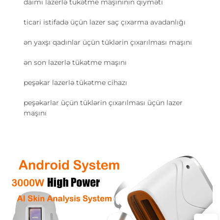
daimi lazerlə tükətme maşınının qiyməti
ticari istifadə üçün lazer saç çıxarma avadanlığı
ən yaxşı qadınlar üçün tüklərin çıxarılması maşını
ən son lazerlə tükətme maşını
peşəkar lazerlə tükətme cihazı
peşəkarlar üçün tüklərin çıxarılması üçün lazer
maşını