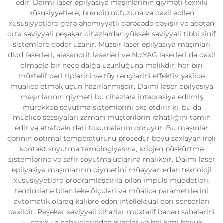
edir. Daimi laser epilyasiya maşınlarının qiyməti texniki
xüsusiyyətlərə, brendin nüfuzuna və daxil edilən
xüsusiyyətlərə görə əhəmiyyətli dərəcədə dəyişir və adətən
orta səviyyəli peşəkar cihazlardan yüksək səviyyəli tibbi sinif
sistemlərə qədər uzanır. Müasir laser epilyasiya maşınları
diod laserləri, alesandrit laserləri və Nd:YAG laserləri də daxil
olmaqla bir neçə dalğa uzunluğuna malikdir; hər biri
müxtəlif dəri tiplərini və tüy rənglərini effektiv şəkildə
müalicə etmək üçün hazırlanmışdır. Daimi laser epilyasiya
maşınlarının qiyməti bu cihazlara inteqrasiya edilmiş
mürəkkəb soyutma sistemlərini əks etdirir ki, bu da
müalicə sessiyaları zamanı müştərilərin rahatlığını təmin
edir və ətrafdakı dəri toxumalarını qoruyur. Bu maşınlar
dərinin optimal temperaturunu prosedur boyu saxlayan irəli
kontakt soyutma texnologiyasına, kriojen püskürtmə
sistemlərinə və safir soyutma uclarına malikdir. Daimi laser
epilyasiya maşınlarının qiymətini müəyyən edən texnoloji
xüsusiyyətlərə proqramlaşdırıla bilən impuls müddətləri,
tənzimlənə bilən ləkə ölçüləri və müalicə parametrlərini
avtomatik olaraq kalibre edən intellektual dəri sensorları
daxildir. Peşəkar səviyyəli cihazlar müxtəlif bədən sahələrini
— nazik üz nahiyələrindən ayaqlar və bel kimi böyük