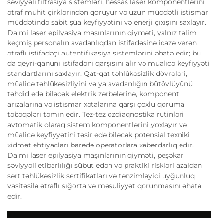
səviyyəli filtrasiya sistemləri, həssas laser komponentlərini
ətraf mühit çirklərindən qoruyur və uzun müddətli istismar
müddətində sabit şüa keyfiyyətini və enerji çıxışını saxlayır.
Daimi laser epilyasiya maşınlarının qiyməti, yalnız təlim
keçmiş personalın avadanlıqdan istifadəsinə icazə verən
ətraflı istifadəçi autentifikasiya sistemlərini əhatə edir; bu
da qeyri-qanuni istifadəni qarşısını alır və müalicə keyfiyyəti
standartlarını saxlayır. Qat-qat təhlükəsizlik dövrələri,
müalicə təhlükəsizliyini və ya avadanlığın bütövlüyünü
təhdid edə biləcək elektrik zərbələrinə, komponent
arızalarına və istismar xətalarına qarşı çoxlu qoruma
təbəqələri təmin edir. Tez-tez özdiaqnostika rutinləri
avtomatik olaraq sistem komponentlərini yoxlayır və
müalicə keyfiyyətini təsir edə biləcək potensial texniki
xidmət ehtiyacları barədə operatorlara xəbərdarlıq edir.
Daimi laser epilyasiya maşınlarının qiyməti, peşəkar
səviyyəli etibarlılığı sübut edən və praktiki riskləri azaldan
sərt təhlükəsizlik sertifikatları və tənzimləyici uyğunluq
vasitəsilə ətraflı sığorta və məsuliyyət qorunmasını əhatə
edir.