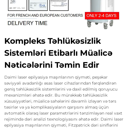
Kompleks Təhlükəsizlik
Sistemləri Etibarlı Müalicə
Nəticələrini Təmin Edir
Daimi laser epilyasiya maşınlarının qiyməti, peşəkar
səviyyəli avadanlığı əsas laser cihazlarından fərqləndirən
geniş təhlükəsizlik sistemlərini və daxil edilmiş qoruyucu
mexanizmləri əhatə edir. Bu mürəkkəb təhlükəsizlik
xüsusiyyətləri, müalicə sahələrini davamlı izləyən və tərs
təsirlər və ya komplikasiyaların qarşısını almaq üçün
avtomatik olaraq laser parametrlərini tənzimləyən real vaxt
rejimində dəri analizi texnologiyasını əhatə edir. Daimi laser
epilyasiya maşınlarının qiyməti, Fitzpatrick dəri siniflərini