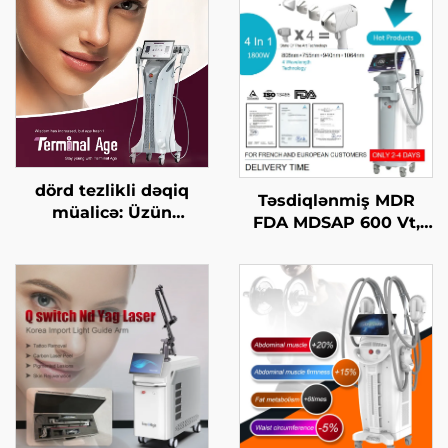
dörd tezlikli dəqiq
Təsdiqlənmiş MDR
müalicə: Üzün
FDA MDSAP 600 Vt,
qaldırılması, dərinin
1200 Vt, 1800 Vt, 3000
gərginləşdirilməsi,
Vt, 4-in-1 əvəz edilə
bədənin
bilən nöqtələr ilə 755
formalaşdırılması, son
nm, 808 nm, 940 nm,
yaş HIFU maşını
1064 nm diod laser saç
çıxarma maşını