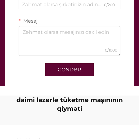
0/200
Mesaj
0/1000
GÖNDƏR
daimi lazerlə tükətme maşınının
qiyməti