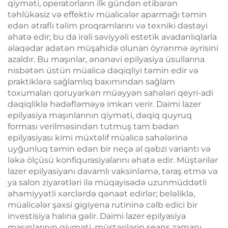
qiyməti, operatorların ilk gündən etibarən
təhlükəsiz və effektiv müalicələr aparmağı təmin
edən ətraflı təlim proqramlarını və texniki dəstəyi
əhatə edir; bu da irəli səviyyəli estetik avadanlıqlarla
əlaqədar adətən müşahidə olunan öyrənmə əyrisini
azaldır. Bu maşınlar, ənənəvi epilyasiya üsullarına
nisbətən üstün müalicə dəqiqliyi təmin edir və
praktiklərə sağlamlıq baxımından sağlam
toxumaları qoruyarkən müəyyən sahələri qeyri-adi
dəqiqliklə hədəfləməyə imkan verir. Daimi lazer
epilyasiya maşınlarının qiyməti, dəqiq quyruq
forması verilməsindən tutmuş tam bədən
epilyasiyası kimi müxtəlif müalicə sahələrinə
uyğunluq təmin edən bir neçə əl qəbzi variantı və
ləkə ölçüsü konfiqurasiyalarını əhatə edir. Müştərilər
lazer epilyasiyanı davamlı vaksinləmə, təraş etmə və
ya salon ziyarətləri ilə müqayisədə uzunmüddətli
əhəmiyyətli xərclərdə qənaət edirlər; beləliklə,
müalicələr şəxsi gigiyena rutininə cəlb edici bir
investisiya halına gəlir. Daimi lazer epilyasiya
maşınlarının qiyməti, müştərilərin seans zamanı