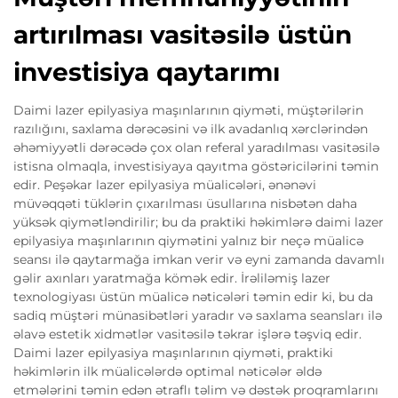
artırılması vasitəsilə üstün
investisiya qaytarımı
Daimi lazer epilyasiya maşınlarının qiyməti, müştərilərin
razılığını, saxlama dərəcəsini və ilk avadanlıq xərclərindən
əhəmiyyətli dərəcədə çox olan referal yaradılması vasitəsilə
istisna olmaqla, investisiyaya qayıtma göstəricilərini təmin
edir. Peşəkar lazer epilyasiya müalicələri, ənənəvi
müvəqqəti tüklərin çıxarılması üsullarına nisbətən daha
yüksək qiymətləndirilir; bu da praktiki həkimlərə daimi lazer
epilyasiya maşınlarının qiymətini yalnız bir neçə müalicə
seansı ilə qaytarmağa imkan verir və eyni zamanda davamlı
gəlir axınları yaratmağa kömək edir. İrəliləmiş lazer
texnologiyası üstün müalicə nəticələri təmin edir ki, bu da
sadiq müştəri münasibətləri yaradır və saxlama seansları ilə
əlavə estetik xidmətlər vasitəsilə təkrar işlərə təşviq edir.
Daimi lazer epilyasiya maşınlarının qiyməti, praktiki
həkimlərin ilk müalicələrdə optimal nəticələr əldə
etmələrini təmin edən ətraflı təlim və dəstək proqramlarını