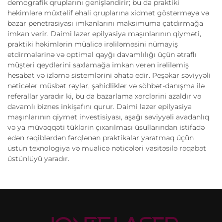
demografik qruplarını genişləndirir; bu da praktiki
həkimlərə müxtəlif əhali qruplarına xidmət göstərməyə və
bazar penetrasiyası imkanlarını maksimuma çatdırmağa
imkan verir. Daimi lazer epilyasiya maşınlarının qiyməti,
praktiki həkimlərin müalicə irəliləməsini nümayiş
etdirmələrinə və optimal qayğı davamlılığı üçün ətraflı
müştəri qeydlərini saxlamağa imkan verən irəliləmiş
hesabat və izləmə sistemlərini əhatə edir. Peşəkar səviyyəli
nəticələr müsbət rəylər, şahidliklər və söhbət-danışma ilə
referallar yaradır ki, bu da bazarlama xərclərini azaldır və
davamlı biznes inkişafını qurur. Daimi lazer epilyasiya
maşınlarının qiymət investisiyası, aşağı səviyyəli avadanlıq
və ya müvəqqəti tüklərin çıxarılması üsullarından istifadə
edən rəqiblərdən fərqlənən praktikalar yaratmaq üçün
üstün texnologiya və müalicə nəticələri vasitəsilə rəqabət
üstünlüyü yaradır.