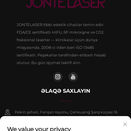
JONTELASER tibbi estetik cihazlar təmin edir:
FDA/CE sertifikatlı HIFU, RF mikroigne və CO2
fraksional laserlər — klinikalar üçün dünya
miqyasında. 2008-ci ildən bəri ISO 13485
sertifikatlı. Peşəkarlar tərəfindən etibarlı hesab
olunur. Bu gün qiymət təklifi alın.
ƏLAQƏ SAXLAYIN
Pekin şəhəri, Fanşan rayonu, Çənkuang Şərq küçəsi 16
saylı binanın 9 nömrəli binasının 802-ci otağı
We value your privacy