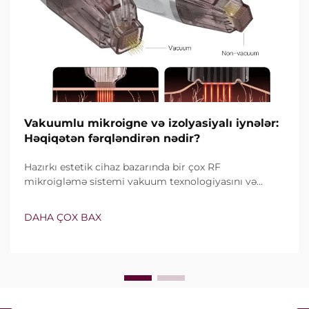
Vakuumlu mikroigne və izolyasiyalı iynələr:
Həqiqətən fərqləndirən nədir?
Hazırkı estetik cihaz bazarında bir çox RF
mikroigləmə sistemi vakuum texnologiyasını və
izolyasiyalı iynələri özündə birləşdirir. Lakin həqiqi
sual yalnız bu xüsusiyyətlərin mövcud olub-olmaması
DAHA ÇOX BAX
deyil, onların klinik müalicə zamanı necə dəqiq işlədiyi
ilə bağlıdır...