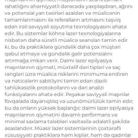
rahatlığını əhəmiyyətli dərəcədə yaxşılaşdıran, ağrını
və potensial yan təsirləri azaldan və müalicənin
tamamlanmasını ilə referalların artmasını təşviq
edən irəli səviyyəli soyutma texnologiyasını əhatə
edir. Bu sistemlər köhnə lazer texnologiyalarına
nisbətən daha sürətli müalicə seansları təmin edir
ki, bu da praktiklərə gündəlik daha çox müştəri
qəbul etməyə və gündəlik gəlir potensialını
artırmağa imkan verir. Daimi lazer epilyasiya
maşınlarının qiyməti, müxtəlif dəri tipləri və saç
rəngləri üzrə müalicə risklərini minimuma endirən
və nəticələrin sabitliyini təmin edən daxili
təhlükəsizlik protokollarını və dəri analizi
funksiyalarını əhatə edir. Peşəkar səviyyəli maşınlar
fövqəladə dayanıqlılıq və uzunömürlülük təmin edir;
bu da onların yüksək başlanğıc daimi lazer epilyasiya
maşınlarının qiymətini davamlı performans və
minimal saxlama tələbləri vasitəsilə ədalətli şəkildə
əsaslandırır. Müasir lazer sistemlərinin çoxtərəfli
xüsusiyyəti praktiklərə həm kişilər, həm də qadınlar