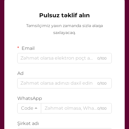
Pulsuz təklif alın
Təmsilçimiz yaxın zamanda sizlə əlaqə
saxlayacaq.
Email
0/100
Ad
0/100
WhatsApp
Code
0/100
Şirkət adı