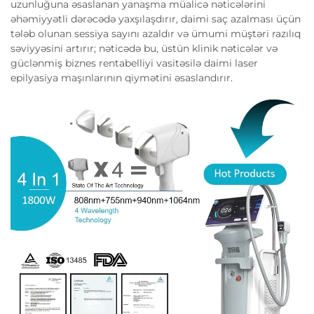
uzunluğuna əsaslanan yanaşma müalicə nəticələrini
əhəmiyyətli dərəcədə yaxşılaşdırır, daimi saç azalması üçün
tələb olunan sessiya sayını azaldır və ümumi müştəri razılıq
səviyyəsini artırır; nəticədə bu, üstün klinik nəticələr və
güclənmiş biznes rentabelliyi vasitəsilə daimi laser
epilyasiya maşınlarının qiymətini əsaslandırır.