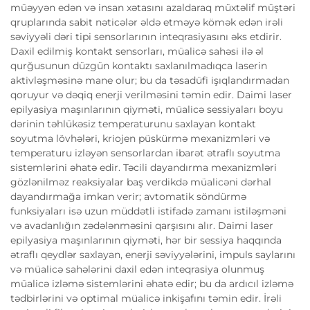
müəyyən edən və insan xətasını azaldaraq müxtəlif müştəri
qruplarında sabit nəticələr əldə etməyə kömək edən irəli
səviyyəli dəri tipi sensorlarının inteqrasiyasını əks etdirir.
Daxil edilmiş kontakt sensorları, müalicə sahəsi ilə əl
qurğusunun düzgün kontaktı saxlanılmadıqca laserin
aktivləşməsinə mane olur; bu da təsadüfi işıqlandırmadan
qoruyur və dəqiq enerji verilməsini təmin edir. Daimi laser
epilyasiya maşınlarının qiyməti, müalicə sessiyaları boyu
dərinin təhlükəsiz temperaturunu saxlayan kontakt
soyutma lövhələri, kriojen püskürmə mexanizmləri və
temperaturu izləyən sensorlardan ibarət ətraflı soyutma
sistemlərini əhatə edir. Təcili dayandırma mexanizmləri
gözlənilməz reaksiyalar baş verdikdə müalicəni dərhal
dayandırmağa imkan verir; avtomatik söndürmə
funksiyaları isə uzun müddətli istifadə zamanı istiləşməni
və avadanlığın zədələnməsini qarşısını alır. Daimi laser
epilyasiya maşınlarının qiyməti, hər bir sessiya haqqında
ətraflı qeydlər saxlayan, enerji səviyyələrini, impuls saylarını
və müalicə sahələrini daxil edən inteqrasiya olunmuş
müalicə izləmə sistemlərini əhatə edir; bu da ardıcıl izləmə
tədbirlərini və optimal müalicə inkişafını təmin edir. İrəli