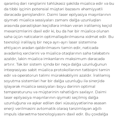
qaranlıq dəri rənglərini təhlükəsiz şəkildə müalicə edir və bu
da tibbi işçinin potensial müştəri bazasını əhəmiyyətli
dərəcədə genişləndirir. Daimi laser epilyasiya maşınlarının
qiyməti müalicə sessiyaları zamanı dalğa uzunluqları
arasında pərəstişkən keçidlərə imkan verən irəliləmiş keçid
mexanizmlərini daxil edir ki, bu da hər bir müalicə olunan
sahə üçün nəticələrin optimallaşdırılmasına xidmət edir. Bu
texnoloji irəliləyiş bir neçə ayrı-ayrı laser sisteminə
ehtiyacın aradan qaldırılmasını təmin edir, nəticədə
avadanlıq xərclərini və müalicə otaqlarının sahə tələbatını
azaldır, lakin müalicə imkanlarını maksimum dərəcədə
artırır. Tək bir sistem içində bir neçə dalğa uzunluğunun
inteqrasiyası sabit müalicə protokollarının tətbiqini təmin
edir və operatorun təlimi mürəkkəbliyini azaldır. İrəliləmiş
soyutma sistemləri hər bir dalğa uzunluğu ilə sinerjidə
işləyərək müalicə sessiyaları boyu dərinin optimal
temperaturunu və müştərinin rahatlığını saxlayır. Daimi
laser epilyasiya maşınlarının qiyməti seçilmiş dalğa
uzunluğuna və aşkar edilən dəri xüsusiyyətlərinə əsasən
enerji verilməsini avtomatik olaraq tənzimləyən ağıllı
impuls idarəetmə texnologiyasını daxil edir. Bu çoxdalğa