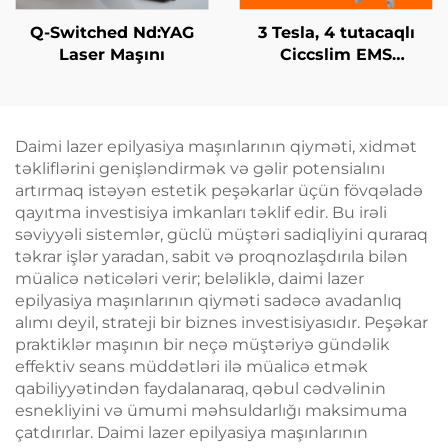
Q-Switched Nd:YAG
3 Tesla, 4 tutacaqlı
Laser Maşını
Ciccslim EMS
Kosmetik Salon
Avadanlığı,
Elektromaqnit Kasıtlı
Stimulyasiya
Daimi lazer epilyasiya maşınlarının qiyməti, xidmət
təkliflərini genişləndirmək və gəlir potensialını
artırmaq istəyən estetik peşəkarlar üçün fövqəladə
qayıtma investisiya imkanları təklif edir. Bu irəli
səviyyəli sistemlər, güclü müştəri sadiqliyini quraraq
təkrar işlər yaradan, sabit və proqnozlaşdırıla bilən
müalicə nəticələri verir; beləliklə, daimi lazer
epilyasiya maşınlarının qiyməti sadəcə avadanlıq
alımı deyil, strateji bir biznes investisiyasıdır. Peşəkar
praktiklər maşının bir neçə müştəriyə gündəlik
effektiv seans müddətləri ilə müalicə etmək
qabiliyyətindən faydalanaraq, qəbul cədvəlinin
esnekliyini və ümumi məhsuldarlığı maksimuma
çatdırırlar. Daimi lazer epilyasiya maşınlarının