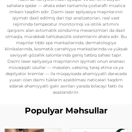
sahələrə qədər — əhatə edən tamamilə çoxtərəfli müalicə
imkanı təqdim edir. Daimi laser epilyasiya maşınlarının
qiyməti daxil edilmiş dəri tipi analizatorları, real vaxt
rejimində temperatur monitorinqi və istilik artımını
qarşısını alan avtomatik söndürmə mexanizmləri də daxil
olmaqla, mürəkkəb təhlükəsizlik sistemlərini əhatə edir. Bu
maşınlar tibbi spa mərkəzlərində, dermatologiya
klinikalarında, kosmetik cərrahiyyə mərkəzlərində və yüksək
səviyyəli gözəllik salonlarında geniş tətbiq sahəsi tapır.
Daimi laser epilyasiya maşınlarının qiyməti onun ənənəvi
müvəqqəti üsullar — məsələn, vaksinq, təraş etmə və ya
depilyator kremlər — ilə müqayisədə əhəmiyyətli dərəcədə
yuxarı olan daimi tüklərin azaldılması nəticələri təqdim
edərək əhəmiyyətli gəlir axınları yarada biləcəyi faktı ilə
əsaslandırılır.
Populyar Məhsullar