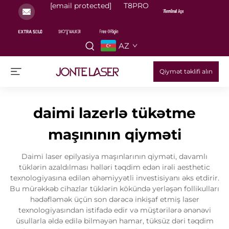
[email protected]
T8PRO
AZ
Qiymət təklifi alın
daimi lazerlə tükətme
maşınının qiyməti
Daimi laser epilyasiya maşınlarının qiyməti, davamlı
tüklərin azaldılması həlləri təqdim edən irəli aesthetic
texnologiyasına edilən əhəmiyyətli investisiyanı əks etdirir.
Bu mürəkkəb cihazlar tüklərin kökündə yerləşən follikulları
hədəfləmək üçün son dərəcə inkişaf etmiş laser
texnologiyasından istifadə edir və müştərilərə ənənəvi
üsullarla əldə edilə bilməyən hamar, tüksüz dəri təqdim