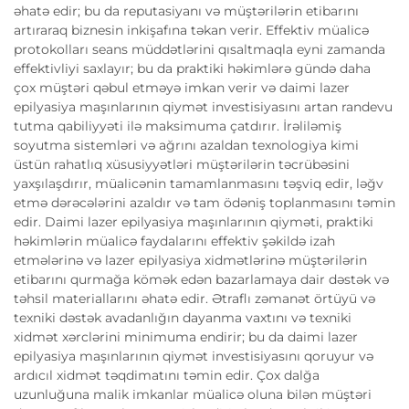
əhatə edir; bu da reputasiyanı və müştərilərin etibarını
artıraraq biznesin inkişafına təkan verir. Effektiv müalicə
protokolları seans müddətlərini qısaltmaqla eyni zamanda
effektivliyi saxlayır; bu da praktiki həkimlərə gündə daha
çox müştəri qəbul etməyə imkan verir və daimi lazer
epilyasiya maşınlarının qiymət investisiyasını artan randevu
tutma qabiliyyəti ilə maksimuma çatdırır. İrəliləmiş
soyutma sistemləri və ağrını azaldan texnologiya kimi
üstün rahatlıq xüsusiyyətləri müştərilərin təcrübəsini
yaxşılaşdırır, müalicənin tamamlanmasını təşviq edir, ləğv
etmə dərəcələrini azaldır və tam ödəniş toplanmasını təmin
edir. Daimi lazer epilyasiya maşınlarının qiyməti, praktiki
həkimlərin müalicə faydalarını effektiv şəkildə izah
etmələrinə və lazer epilyasiya xidmətlərinə müştərilərin
etibarını qurmağa kömək edən bazarlamaya dair dəstək və
təhsil materiallarını əhatə edir. Ətraflı zəmanət örtüyü və
texniki dəstək avadanlığın dayanma vaxtını və texniki
xidmət xərclərini minimuma endirir; bu da daimi lazer
epilyasiya maşınlarının qiymət investisiyasını qoruyur və
ardıcıl xidmət təqdimatını təmin edir. Çox dalğa
uzunluğuna malik imkanlar müalicə oluna bilən müştəri