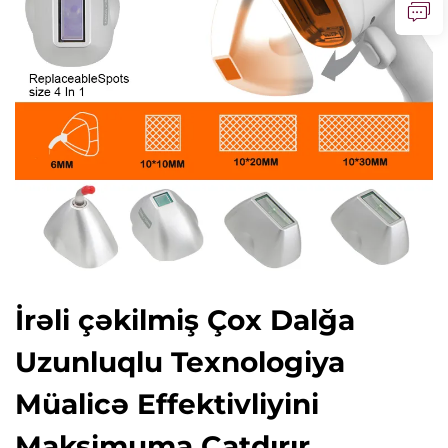
İrəli çəkilmiş Çox Dalğa
Uzunluqlu Texnologiya
Müalicə Effektivliyini
Maksimuma Çatdırır