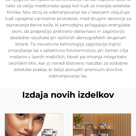
tako za večje medicinske spaje kot tudi za manjše estetske
klinike. Nov stroj za odstranjevanje las z laserjem vključuje
tudi vgrajene varnostne protokole, med drugim senzorje za
zaznavanje barve kože, ki samodejno prilagajajo energijske
ravni, da preprečijo pretirano obravnavo in zagotovijo
dosledne rezultate pri različnih demografskih skupinah
strank. Ta inovativna tehnologija zagotavlja trajno
zmanjšanje las s selektivno fototermolizo, pri čemer cilja
melanin v lasnih mešičkih, hkrati pa ohranja integriteto
okoliških tkiv, kar jo naredi bistveno naložbo za sodobne
estetske prakse, ki želijo ponuditi premium storitve
odstranjevanja las.
Izdaja novih izdelkov