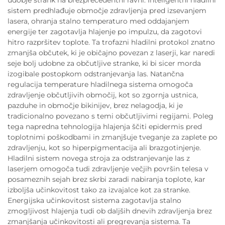
sistem predhlađuje območje zdravljenja pred izsevanjem
lasera, ohranja stalno temperaturo med oddajanjem
energije ter zagotavlja hlajenje po impulzu, da zagotovi
hitro razpršitev toplote. Ta trofazni hladilni protokol znatno
zmanjša občutek, ki je običajno povezan z laserji, kar naredi
seje bolj udobne za občutljive stranke, ki bi sicer morda
izogibale postopkom odstranjevanja las. Natančna
regulacija temperature hladilnega sistema omogoča
zdravljenje občutljivih območij, kot so zgornja ustnica,
pazduhe in območje bikinijev, brez nelagodja, ki je
tradicionalno povezano s temi občutljivimi regijami. Poleg
tega napredna tehnologija hlajenja ščiti epidermis pred
toplotnimi poškodbami in zmanjšuje tveganje za zaplete po
zdravljenju, kot so hiperpigmentacija ali brazgotinjenje.
Hladilni sistem novega stroja za odstranjevanje las z
laserjem omogoča tudi zdravljenje večjih površin telesa v
posameznih sejah brez skrbi zaradi nabiranja toplote, kar
izboljša učinkovitost tako za izvajalce kot za stranke.
Energijska učinkovitost sistema zagotavlja stalno
zmogljivost hlajenja tudi ob daljših dnevih zdravljenja brez
zmanjšanja učinkovitosti ali pregrevanja sistema. Ta