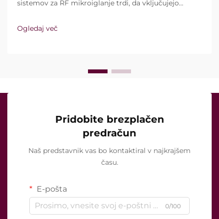
sistemov za RF mikroiglanje trdi, da vključujejo
vakuumsko tehnologijo in izolirane igle. Ključno
vprašanje pa ni le, ali te funkcije sploh obstajajo,
Ogledaj več
temveč kako natančno delujejo med kliničnim
zdravljenjem ...
Pridobite brezplačen
predračun
Naš predstavnik vas bo kontaktiral v najkrajšem
času.
E-pošta
0/100