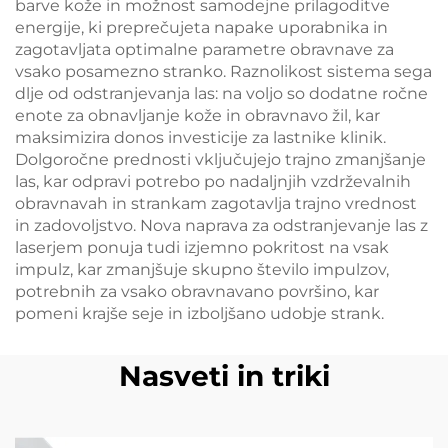
barve kože in možnost samodejne prilagoditve
energije, ki preprečujeta napake uporabnika in
zagotavljata optimalne parametre obravnave za
vsako posamezno stranko. Raznolikost sistema sega
dlje od odstranjevanja las: na voljo so dodatne ročne
enote za obnavljanje kože in obravnavo žil, kar
maksimizira donos investicije za lastnike klinik.
Dolgoročne prednosti vključujejo trajno zmanjšanje
las, kar odpravi potrebo po nadaljnjih vzdrževalnih
obravnavah in strankam zagotavlja trajno vrednost
in zadovoljstvo. Nova naprava za odstranjevanje las z
laserjem ponuja tudi izjemno pokritost na vsak
impulz, kar zmanjšuje skupno število impulzov,
potrebnih za vsako obravnavano površino, kar
pomeni krajše seje in izboljšano udobje strank.
Nasveti in triki