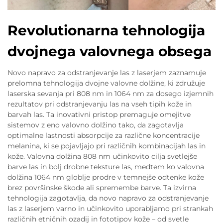
Revolutionarna tehnologija
dvojnega valovnega obsega
Novo napravo za odstranjevanje las z laserjem zaznamuje
prelomna tehnologija dvojne valovne dolžine, ki združuje
laserska sevanja pri 808 nm in 1064 nm za dosego izjemnih
rezultatov pri odstranjevanju las na vseh tipih kože in
barvah las. Ta inovativni pristop premaguje omejitve
sistemov z eno valovno dolžino tako, da zagotavlja
optimalne lastnosti absorpcije za različne koncentracije
melanina, ki se pojavljajo pri različnih kombinacijah las in
kože. Valovna dolžina 808 nm učinkovito cilja svetlejše
barve las in bolj drobne teksture las, medtem ko valovna
dolžina 1064 nm globlje prodre v temnejše odtenke kože
brez površinske škode ali spremembe barve. Ta izvirna
tehnologija zagotavlja, da novo napravo za odstranjevanje
las z laserjem varno in učinkovito uporabljamo pri strankah
različnih etničnih ozadij in fototipov kože – od svetle