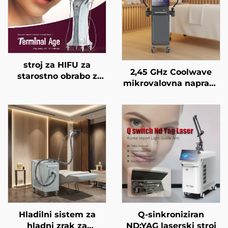
stroj za HIFU za
2,45 GHz Coolwave
starostno obrabo z
mikrovalovna naprava
natančnim
za izboljšanje kontur
zdravljenjem na 4
telesa, zmanjševanje
frekvencah,
celulita, dvigovanje in
dvigovanje obraza,
napenjanje kože ter
napenjanje kože in
radiofrekvenčno
modeliranje telesa
obdelavo obraza za
izgubo teže in
izboljšanje kontur
telesa
Hladilni sistem za
Q-sinkroniziran
hladni zrak za
ND:YAG laserski stroj