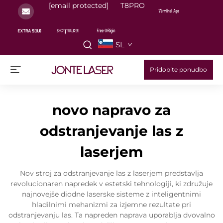
[email protected]
T8PRO
SL
Pridobite ponudbo
novo napravo za
odstranjevanje las z
laserjem
Nov stroj za odstranjevanje las z laserjem predstavlja
revolucionaren napredek v estetski tehnologiji, ki združuje
najnovejše diodne laserske sisteme z inteligentnimi
hladilnimi mehanizmi za izjemne rezultate pri
odstranjevanju las. Ta napreden naprava uporablja dvovalno