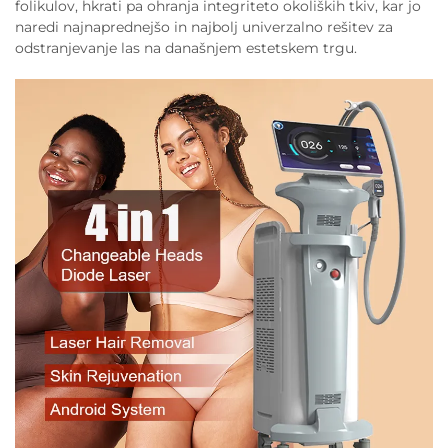
folikulov, hkrati pa ohranja integriteto okoliških tkiv, kar jo
naredi najnaprednejšo in najbolj univerzalno rešitev za
odstranjevanje las na današnjem estetskem trgu.