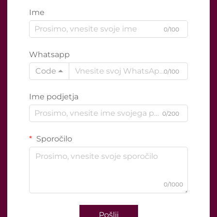
Ime
0/100
Whatsapp
Code
0/100
Ime podjetja
0/200
Sporočilo
0/1000
Pošlji