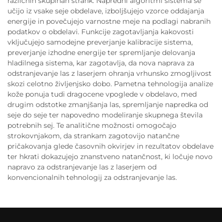
različnih skupinah strank. Napredni algoritmi sistema se
učijo iz vsake seje obdelave, izboljšujejo vzorce oddajanja
energije in povečujejo varnostne meje na podlagi nabranih
podatkov o obdelavi. Funkcije zagotavljanja kakovosti
vključujejo samodejne preverjanje kalibracije sistema,
preverjanje izhodne energije ter spremljanje delovanja
hladilnega sistema, kar zagotavlja, da nova naprava za
odstranjevanje las z laserjem ohranja vrhunsko zmogljivost
skozi celotno življenjsko dobo. Pametna tehnologija analize
kože ponuja tudi dragocene vpoglede v obdelavo, med
drugim odstotke zmanjšanja las, spremljanje napredka od
seje do seje ter napovedno modeliranje skupnega števila
potrebnih sej. Te analitične možnosti omogočajo
strokovnjakom, da strankam zagotovijo natančne
pričakovanja glede časovnih okvirjev in rezultatov obdelave
ter hkrati dokazujejo znanstveno natančnost, ki ločuje novo
napravo za odstranjevanje las z laserjem od
konvencionalnih tehnologij za odstranjevanje las.