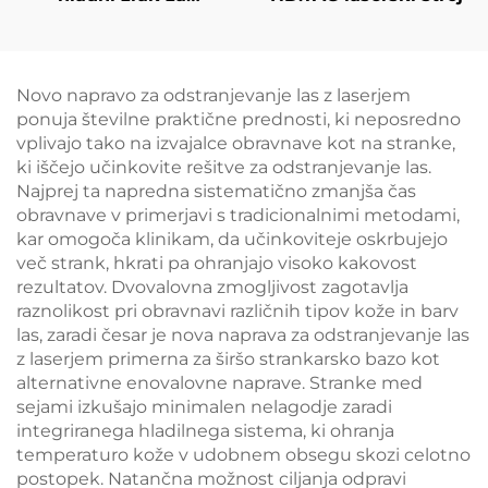
medicinske namene
za estetske lasere,
lajšanje bolečin,
epidermalno zaščito,
Novo napravo za odstranjevanje las z laserjem
neprekinjeno
ponuja številne praktične prednosti, ki neposredno
brezkontaktno
vplivajo tako na izvajalce obravnave kot na stranke,
uporabo v kliničnih
ki iščejo učinkovite rešitve za odstranjevanje las.
razmerah
Najprej ta napredna sistematično zmanjša čas
obravnave v primerjavi s tradicionalnimi metodami,
kar omogoča klinikam, da učinkoviteje oskrbujejo
več strank, hkrati pa ohranjajo visoko kakovost
rezultatov. Dvovalovna zmogljivost zagotavlja
raznolikost pri obravnavi različnih tipov kože in barv
las, zaradi česar je nova naprava za odstranjevanje las
z laserjem primerna za širšo strankarsko bazo kot
alternativne enovalovne naprave. Stranke med
sejami izkušajo minimalen nelagodje zaradi
integriranega hladilnega sistema, ki ohranja
temperaturo kože v udobnem obsegu skozi celotno
postopek. Natančna možnost ciljanja odpravi