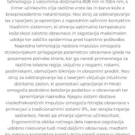
tehnologijo z valovnima dolžinama 808 nm in 1064 nm, s
čimer učinkovito cilja različne vrste las in barve kože z
brezprecedentno natančnostjo. Nov stroj za odstranjevanje
las z laserjem je opremljen z naprednim safirnim kontaktim
hladilnim sistemom, ki ohranja optimalno temperaturo
kože skozi celotno obravnavo in zagotavlja maksimalen
udobje ter zaščito epidermisa pred toplotno poškodbo.
Napredna tehnologija nadzora impulzov omogoča
strokovnjakom prilagajanje parametrov obravnave glede na
posamezne potrebe strank, kar ga naredi primerenega za
različne telesne regije, vključno z nogami, rokami,
podmiskami, območjem bikinijev in obraznimi predeli. Nov
stroj za odstranjevanje las z laserjem vključuje intuitivno
dotikalno zaslon, ki poenostavi upravljanje in hkrati
omogoča podrobno beleženje podatkov o obravnavah ter
spremljanje napredka. Njegov sistem dostave
visokofrekvenčnih impulzov omogoča hitrejše obravnave v
primerjavi s tradicionalnimi sistemi IPL, kar skrajša trajanje
sestankov, hkrati pa ohranja izjemno učinkovitost.
Ergonomična oblika ročnega dela naprave zagotavlja
udobno rokovanje tudi med daljšimi obravnave, medtem
ko njegova kompaktna konstrukcija naredi napravo idealno