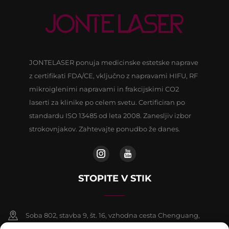
JONTELASER ponuja medicinske estetske naprave
z certifikati FDA/CE, vključno z napravami HIFU, RF
mikroiglenimi napravami in frakcijskimi CO2
laserti za klinike po celem svetu. Certificiran po
standardu ISO 13485 od leta 2008. Zanesljiv izbor
strokovnjakov. Zahtevajte ponudbo že danes.
STOPITE V STIK
Soba 802, stavba 9, št. 16, vzhodna cesta Chenguang,
okrožje Fangshan, Peking