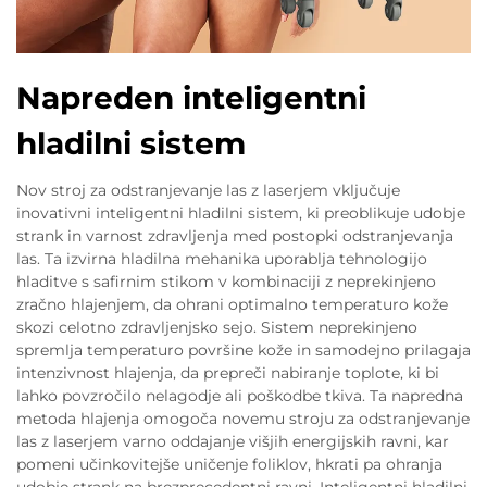
Napreden inteligentni
hladilni sistem
Nov stroj za odstranjevanje las z laserjem vključuje
inovativni inteligentni hladilni sistem, ki preoblikuje udobje
strank in varnost zdravljenja med postopki odstranjevanja
las. Ta izvirna hladilna mehanika uporablja tehnologijo
hladitve s safirnim stikom v kombinaciji z neprekinjeno
zračno hlajenjem, da ohrani optimalno temperaturo kože
skozi celotno zdravljenjsko sejo. Sistem neprekinjeno
spremlja temperaturo površine kože in samodejno prilagaja
intenzivnost hlajenja, da prepreči nabiranje toplote, ki bi
lahko povzročilo nelagodje ali poškodbe tkiva. Ta napredna
metoda hlajenja omogoča novemu stroju za odstranjevanje
las z laserjem varno oddajanje višjih energijskih ravni, kar
pomeni učinkovitejše uničenje foliklov, hkrati pa ohranja
udobje strank na brezprecedentni ravni. Inteligentni hladilni