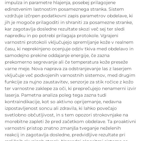
impulza in parametre hlajenja, posebej prilagojene
edinstvenim lastnostim posameznega stranka. Sistem
vzdržuje izčrpen podatkovni zapis parametrov obdelave, ki
jih je mogoče prilagoditi in shraniti za posamezne stranke,
kar zagotavlja dosledne rezultate skozi več sej ter sledi
napredku in po potrebi prilagaja protokole. Vgrajeni
varnostni protokoli vključujejo spremljanje kože v realnem
času, ki neprekinjeno ocenjuje odziv tkiva med obdelavo in
samodejno prekine oddajanje energije, če zazna
prekomerno segrevanje ali če temperatura kože preseže
varne meje. Nova naprava za odstranjevanje las z laserjem
vključuje več podvojenih varnostnih sistemov, med drugim
funkcije za nujno zaustavitev, senzorje za stik ročice z kožo
ter varnostne zaklepe za oči, ki preprečujejo nenamerni izvir
laserja. Pametna analiza poleg tega zazna tudi
kontraindikacije, kot so aktivno oprijemanje, nedavna
izpostavljenost soncu ali zdravila, ki lahko povečajo
svetlobno občutljivost, in s tem opozori strokovnjake na
morebitne zapleti že pred začetkom obdelave. Ta proaktivni
varnostni pristop znatno zmanjša tveganje neželenih
reakcij in zagotavlja dosledne, predvidljive rezultate pri