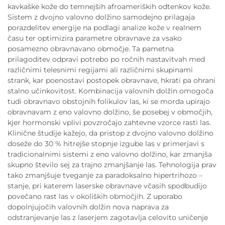
kavkaške kože do temnejših afroameriških odtenkov kože.
Sistem z dvojno valovno dolžino samodejno prilagaja
porazdelitev energije na podlagi analize kože v realnem
času ter optimizira parametre obravnave za vsako
posamezno obravnavano območje. Ta pametna
prilagoditev odpravi potrebo po ročnih nastavitvah med
različnimi telesnimi regijami ali različnimi skupinami
strank, kar poenostavi postopek obravnave, hkrati pa ohrani
stalno učinkovitost. Kombinacija valovnih dolžin omogoča
tudi obravnavo obstojnih folikulov las, ki se morda upirajo
obravnavam z eno valovno dolžino, še posebej v območjih,
kjer hormonski vplivi povzročajo zahtevne vzorce rasti las.
Klinične študije kažejo, da pristop z dvojno valovno dolžino
doseže do 30 % hitrejše stopnje izgube las v primerjavi s
tradicionalnimi sistemi z eno valovno dolžino, kar zmanjša
skupno število sej za trajno zmanjšanje las. Tehnologija prav
tako zmanjšuje tveganje za paradoksalno hipertrihozo –
stanje, pri katerem laserske obravnave včasih spodbudijo
povečano rast las v okoliških območjih. Z uporabo
dopolnjujočih valovnih dolžin nova naprava za
odstranjevanje las z laserjem zagotavlja celovito uničenje