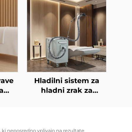
wave
Hladilni sistem za
a
hladni zrak za
medicinske namene
ntur
za estetske lasere,
vanje
lajšanje bolečin,
anje
epidermalno zaščito,
, ki neposredno vplivajo na rezultate