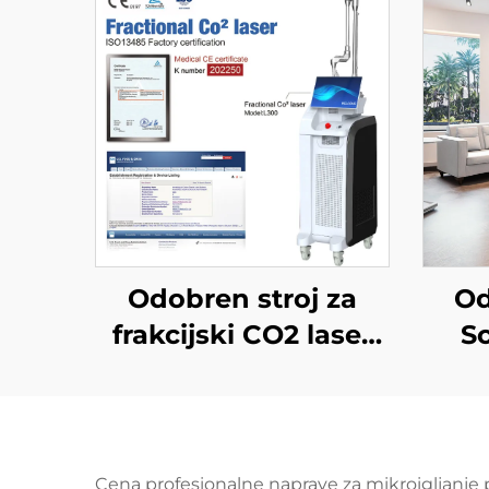
Odobren stroj za
Od
frakcijski CO2 laser
S
FDA, MEDICAL CE,
MMDSAP
mašč
di
Cena profesionalne naprave za mikroigljanje p