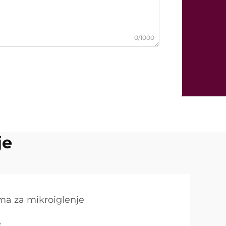
0/1000
je
ma za mikroiglenje
e