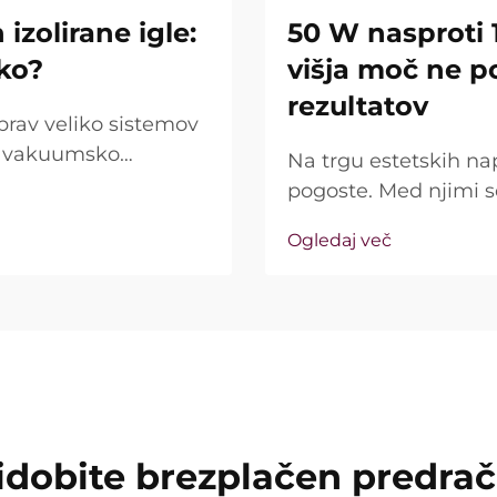
izolirane igle:
50 W nasproti 
iko?
višja moč ne p
rezultatov
prav veliko sistemov
jo vakuumsko
Na trgu estetskih na
rašanje pa ni le, ali
pogoste. Med njimi 
ako natančno delujejo
kot ključna prodajna 
Ogledaj več
resničnost precej dr
imenovana »moč« ...
idobite brezplačen predra