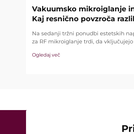
Vakuumsko mikroiglanje in 
Kaj resnično povzroča razl
Na sedanji tržni ponudbi estetskih na
za RF mikroiglanje trdi, da vključuje
tehnologijo in izolirane igle. Ključno vp
Ogledaj več
te funkcije sploh obstajajo, temveč k
med kliničnim zdravljenjem ...
Pr