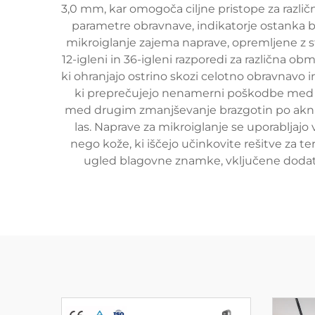
3,0 mm, kar omogoča ciljne pristope za različ
parametre obravnave, indikatorje ostanka bat
mikroiglanje zajema naprave, opremljene z ster
12-igleni in 36-igleni razporedi za različna o
ki ohranjajo ostrino skozi celotno obravnavo 
ki preprečujejo nenamerni poškodbe med r
med drugim zmanjševanje brazgotin po akni,
las. Naprave za mikroiglanje se uporabljajo
nego kože, ki iščejo učinkovite rešitve za t
ugled blagovne znamke, vključene dodatke