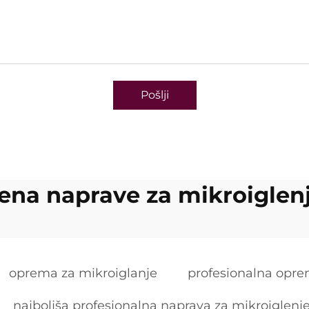
Pošlji
ena naprave za mikroiglen
oprema za mikroiglanje
profesionalna opre
najboljša profesionalna naprava za mikroiglenj