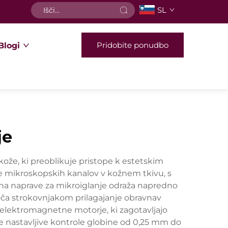
SL
Pridobite ponudbo
Blogi
je
kože, ki preoblikuje pristope k estetskim
 mikroskopskih kanalov v kožnem tkivu, s
Cena naprave za mikroiglanje odraža napredno
goča strokovnjakom prilagajanje obravnav
elektromagnetne motorje, ki zagotavljajo
e nastavljive kontrole globine od 0,25 mm do