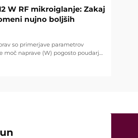
12 W RF mikroiglanje: Zakaj
omeni nujno boljših
prav so primerjave parametrov
se moč naprave (W) pogosto poudarja
točka. Vendar je s kliničnega vidika
ugačna. V mnogih primerih tako
čun