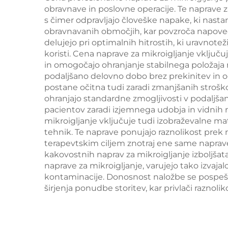
obravnave in poslovne operacije. Te naprave 
obli
s čimer odpravljajo človeške napake, ki nast
obravnavanih območjih, kar povzroča napovedlj
delujejo pri optimalnih hitrostih, ki uravnote
koristi. Cena naprave za mikroigljanje vključ
in omogočajo ohranjanje stabilnega položaja ro
podaljšano delovno dobo brez prekinitev in o
postane očitna tudi zaradi zmanjšanih stroš
ohranjajo standardne zmogljivosti v podaljšan
pacientov zaradi izjemnega udobja in vidnih r
mikroigljanje vključuje tudi izobraževalne ma
tehnik. Te naprave ponujajo raznolikost prek
terapevtskim ciljem znotraj ene same naprave,
kakovostnih naprav za mikroigljanje izboljšat
naprave za mikroigljanje, varujejo tako izva
kontaminacije. Donosnost naložbe se pospeši
širjenja ponudbe storitev, kar privlači raznoli