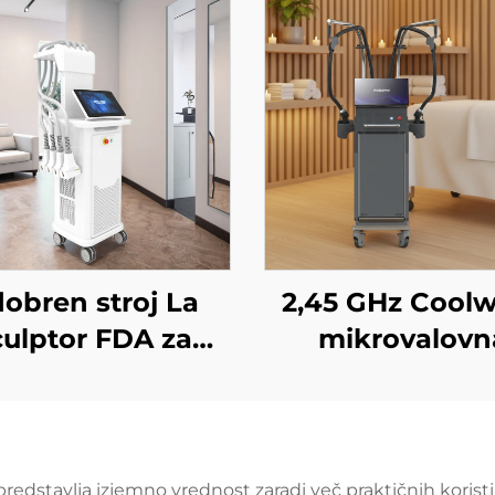
obren stroj La
2,45 GHz Cool
culptor FDA za
mikrovalovn
zmanjševanje
naprava za
obe in celulita z
izboljšanje ko
odnim laserjem
telesa, zmanjše
1060 nm za
celulita, dvigov
redstavlja izjemno vrednost zaradi več praktičnih koristi