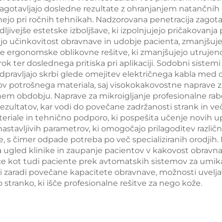
zagotavljajo dosledne rezultate z ohranjanjem natančnih
kovanje telesa in
in napenjanje 
anejo pri ročnih tehnikah. Nadzorovana penetracija zago
izgubo teže
ter radiofrekve
ivejše estetske izboljšave, ki izpolnjujejo pričakovanja
žijo učinkovitost obravnave in udobje pacienta, zmanjšuje
obdelavo obraz
uje ergonomske oblikovne rešitve, ki zmanjšujejo utrujen
izgubo teže 
k ter doslednega pritiska pri aplikaciji. Sodobni sistemi
dpravljajo skrbi glede omejitev električnega kabla med
izboljšanje ko
kov potrošnega materiala, saj visokokakovostne naprave
telesa
em obdobju. Naprave za mikroigljanje profesionalne rabe 
ezultatov, kar vodi do povečane zadržanosti strank in ve
teriale in tehnično podporo, ki pospešita učenje novih up
 nastavljivih parametrov, ki omogočajo prilagoditev raz
 s čimer odpade potreba po več specializiranih orodjih. 
a ugled klinike in zaupanje pacientov v kakovost obravna
jalce kot tudi paciente prek avtomatskih sistemov za um
 zaradi povečane kapacitete obravnave, možnosti uveljav
ko stranko, ki išče profesionalne rešitve za nego kože.