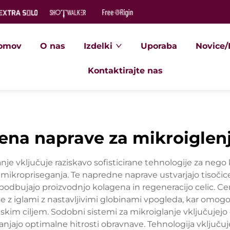
omov
O nas
Izdelki
Uporaba
Novice/
Kontaktirajte nas
ena naprave za mikroiglen
 vključuje raziskavo sofisticirane tehnologije za nego 
kropriseganja. Te napredne naprave ustvarjajo tisočice
 spodbujajo proizvodnjo kolagena in regeneracijo celic. 
še z iglami z nastavljivimi globinami vpogleda, kar omo
im ciljem. Sodobni sistemi za mikroiglanje vključujejo 
njajo optimalne hitrosti obravnave. Tehnologija vključuj