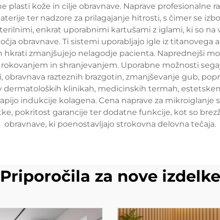
ne plasti kože in cilje obravnave. Naprave profesionalne r
erije ter nadzore za prilagajanje hitrosti, s čimer se i
ilnimi, enkrat uporabnimi kartušami z iglami, ki so na vol
bmočja obravnave. Ti sistemi uporabljajo igle iz titanoveg
in hkrati zmanjšujejo nelagodje pacienta. Naprednejši mo
okovanjem in shranjevanjem. Uporabne možnosti segajo 
 obravnava razteznih brazgotin, zmanjševanje gub, pop
 v dermatoloških klinikah, medicinskih termah, estetskem 
erapijo indukcije kolagena. Cena naprave za mikroiglanje
, pokritost garancije ter dodatne funkcije, kot so brezž
obravnave, ki poenostavljajo strokovna delovna tečaja.
Priporočila za nove izdelk