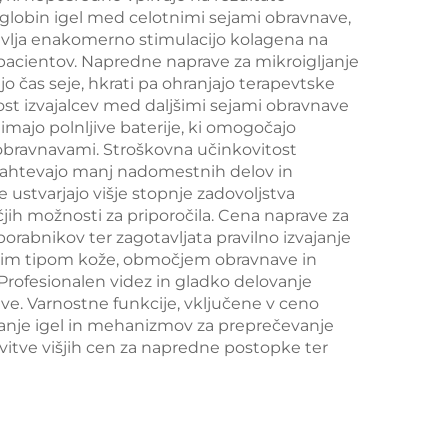
 globin igel med celotnimi sejami obravnave,
kože
neprekinjeno
tavlja enakomerno stimulacijo kolagena na
nčno
brezkontaktno
 pacientov. Napredne naprave za mikroigljanje
jo čas seje, hkrati pa ohranjajo terapevtske
a za
uporabo v kliničnih
ost izvajalcev med daljšimi sejami obravnave
in
razmerah
 imajo polnljive baterije, ki omogočajo
 obravnavami. Stroškovna učinkovitost
ntur
 zahtevajo manj nadomestnih delov in
ustvarjajo višje stopnje zadovoljstva
čjih možnosti za priporočila. Cena naprave za
orabnikov ter zagotavljata pravilno izvajanje
ličnim tipom kože, območjem obravnave in
Profesionalen videz in gladko delovanje
ve. Varnostne funkcije, vključene v ceno
ikanje igel in mehanizmov za preprečevanje
itve višjih cen za napredne postopke ter