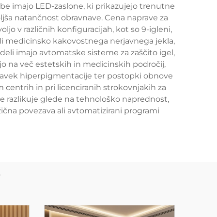
abe imajo LED-zaslone, ki prikazujejo trenutne
zboljša natančnost obravnave. Cena naprave za
jo v različnih konfiguracijah, kot so 9-igleni,
a ali medicinsko kakovostnega nerjavnega jekla,
deli imajo avtomatske sisteme za zaščito igel,
na več estetskih in medicinskih področij,
ravek hiperpigmentacije ter postopki obnove
centrih in pri licenciranih strokovnjakih za
 se razlikuje glede na tehnološko naprednost,
ična povezava ali avtomatizirani programi
e