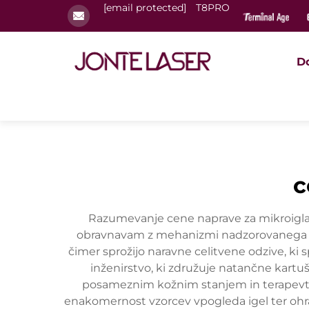
[email protected]
T8PRO
D
c
Razumevanje cene naprave za mikroiglanje
obravnavam z mehanizmi nadzorovanega mi
čimer sprožijo naravne celitvene odzive, ki
inženirstvo, ki združuje natančne kartu
posameznim kožnim stanjem in terapevtsk
enakomernost vzorcev vpogleda igel ter ohra