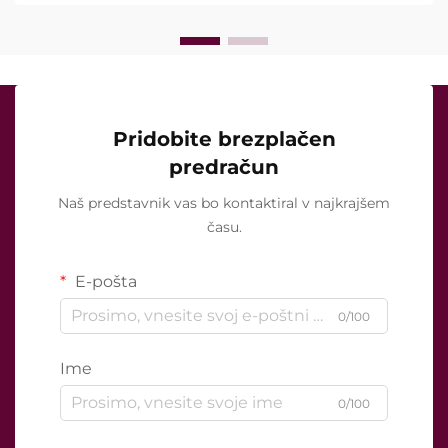
Pridobite brezplačen
predračun
Naš predstavnik vas bo kontaktiral v najkrajšem
času.
E-pošta
0/100
Ime
0/100