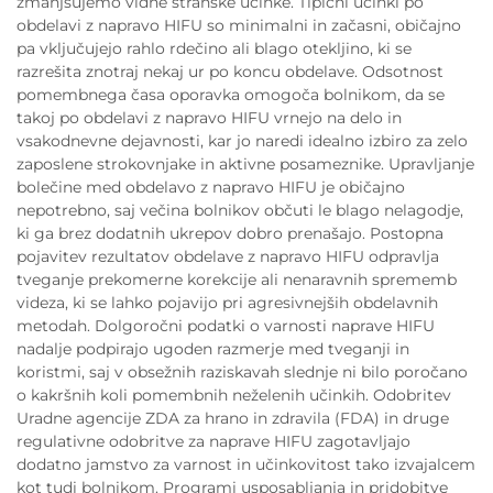
zmanjšujemo vidne stranske učinke. Tipični učinki po
obdelavi z napravo HIFU so minimalni in začasni, običajno
pa vključujejo rahlo rdečino ali blago otekljino, ki se
razrešita znotraj nekaj ur po koncu obdelave. Odsotnost
pomembnega časa oporavka omogoča bolnikom, da se
takoj po obdelavi z napravo HIFU vrnejo na delo in
vsakodnevne dejavnosti, kar jo naredi idealno izbiro za zelo
zaposlene strokovnjake in aktivne posameznike. Upravljanje
bolečine med obdelavo z napravo HIFU je običajno
nepotrebno, saj večina bolnikov občuti le blago nelagodje,
ki ga brez dodatnih ukrepov dobro prenašajo. Postopna
pojavitev rezultatov obdelave z napravo HIFU odpravlja
tveganje prekomerne korekcije ali nenaravnih sprememb
videza, ki se lahko pojavijo pri agresivnejših obdelavnih
metodah. Dolgoročni podatki o varnosti naprave HIFU
nadalje podpirajo ugoden razmerje med tveganji in
koristmi, saj v obsežnih raziskavah slednje ni bilo poročano
o kakršnih koli pomembnih neželenih učinkih. Odobritev
Uradne agencije ZDA za hrano in zdravila (FDA) in druge
regulativne odobritve za naprave HIFU zagotavljajo
dodatno jamstvo za varnost in učinkovitost tako izvajalcem
kot tudi bolnikom. Programi usposabljanja in pridobitve