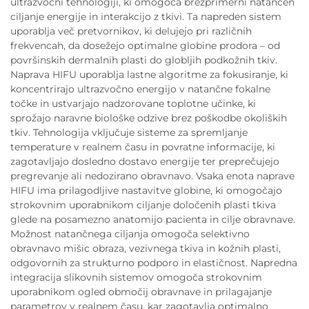
ultrazvočni tehnologiji, ki omogoča brezprimerni natančen
ciljanje energije in interakcijo z tkivi. Ta napreden sistem
uporablja več pretvornikov, ki delujejo pri različnih
frekvencah, da dosežejo optimalne globine prodora – od
površinskih dermalnih plasti do globljih podkožnih tkiv.
Naprava HIFU uporablja lastne algoritme za fokusiranje, ki
koncentrirajo ultrazvočno energijo v natančne fokalne
točke in ustvarjajo nadzorovane toplotne učinke, ki
sprožajo naravne biološke odzive brez poškodbe okoliških
tkiv. Tehnologija vključuje sisteme za spremljanje
temperature v realnem času in povratne informacije, ki
zagotavljajo dosledno dostavo energije ter preprečujejo
pregrevanje ali nedozirano obravnavo. Vsaka enota naprave
HIFU ima prilagodljive nastavitve globine, ki omogočajo
strokovnim uporabnikom ciljanje določenih plasti tkiva
glede na posamezno anatomijo pacienta in cilje obravnave.
Možnost natančnega ciljanja omogoča selektivno
obravnavo mišic obraza, vezivnega tkiva in kožnih plasti,
odgovornih za strukturno podporo in elastičnost. Napredna
integracija slikovnih sistemov omogoča strokovnim
uporabnikom ogled območij obravnave in prilagajanje
parametrov v realnem času, kar zagotavlja optimalno