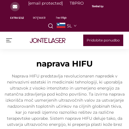
[email protected]
T8PRO
SL
Pridobite ponudbo
naprava HIFU
Naprava HIFU predstavlja revolucionaren napredek v
neinvazivni estetski in medicinski tehnologiji, ki uporablja
ultrazvok z visoko intenziteto in usmerjeno energijo za
natančna zdravljenja pod kožno površino. Ta izvirna naprava
izkorišča moč usmerjenih ultrazvočnih valov za ustvarjanje
nadzorovanih toplotnih učinkov na ciljnih globinah tkiva,
kar jo naredi izjemno raznoliko rešitev za različne
terapevtske uporabe. Sistem naprave HIFU deluje tako, da
ustvarja ultrazvočno energijo, ki prepenja plasti kože brez