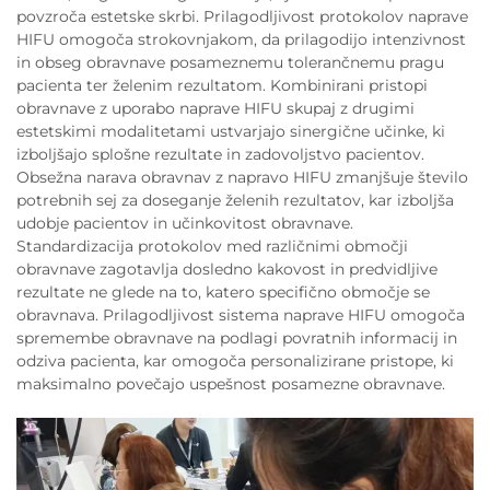
povzroča estetske skrbi. Prilagodljivost protokolov naprave
HIFU omogoča strokovnjakom, da prilagodijo intenzivnost
in obseg obravnave posameznemu tolerančnemu pragu
pacienta ter želenim rezultatom. Kombinirani pristopi
obravnave z uporabo naprave HIFU skupaj z drugimi
estetskimi modalitetami ustvarjajo sinergične učinke, ki
izboljšajo splošne rezultate in zadovoljstvo pacientov.
Obsežna narava obravnav z napravo HIFU zmanjšuje število
potrebnih sej za doseganje želenih rezultatov, kar izboljša
udobje pacientov in učinkovitost obravnave.
Standardizacija protokolov med različnimi območji
obravnave zagotavlja dosledno kakovost in predvidljive
rezultate ne glede na to, katero specifično območje se
obravnava. Prilagodljivost sistema naprave HIFU omogoča
spremembe obravnave na podlagi povratnih informacij in
odziva pacienta, kar omogoča personalizirane pristope, ki
maksimalno povečajo uspešnost posamezne obravnave.