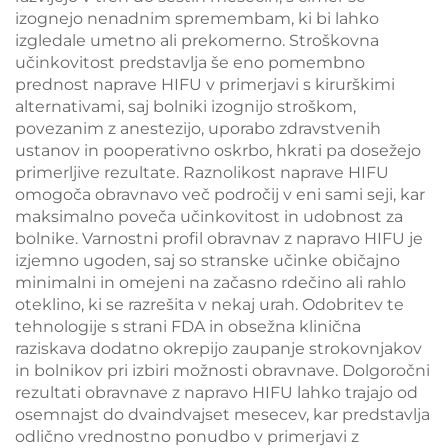
izognejo nenadnim spremembam, ki bi lahko
izgledale umetno ali prekomerno. Stroškovna
učinkovitost predstavlja še eno pomembno
prednost naprave HIFU v primerjavi s kirurškimi
alternativami, saj bolniki izognijo stroškom,
povezanim z anestezijo, uporabo zdravstvenih
ustanov in pooperativno oskrbo, hkrati pa dosežejo
primerljive rezultate. Raznolikost naprave HIFU
omogoča obravnavo več področij v eni sami seji, kar
maksimalno poveča učinkovitost in udobnost za
bolnike. Varnostni profil obravnav z napravo HIFU je
izjemno ugoden, saj so stranske učinke običajno
minimalni in omejeni na začasno rdečino ali rahlo
oteklino, ki se razrešita v nekaj urah. Odobritev te
tehnologije s strani FDA in obsežna klinična
raziskava dodatno okrepijo zaupanje strokovnjakov
in bolnikov pri izbiri možnosti obravnave. Dolgoročni
rezultati obravnave z napravo HIFU lahko trajajo od
osemnajst do dvaindvajset mesecev, kar predstavlja
odlično vrednostno ponudbo v primerjavi z