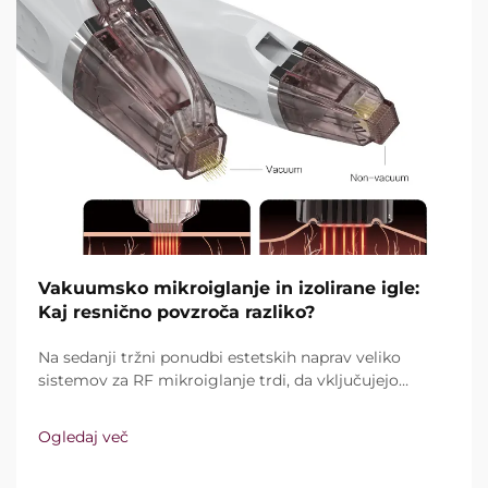
Vakuumsko mikroiglanje in izolirane igle:
Kaj resnično povzroča razliko?
Na sedanji tržni ponudbi estetskih naprav veliko
sistemov za RF mikroiglanje trdi, da vključujejo
vakuumsko tehnologijo in izolirane igle. Ključno
vprašanje pa ni le, ali te funkcije sploh obstajajo,
Ogledaj več
temveč kako natančno delujejo med kliničnim
zdravljenjem ...