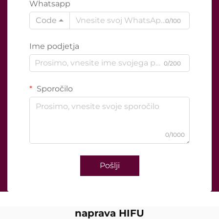
Whatsapp
Code
0/100
Ime podjetja
0/200
Sporočilo
0/1000
Pošlji
naprava HIFU