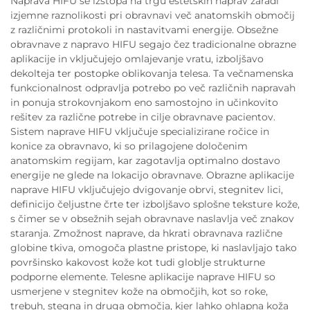
Naprava HIFU se izstopa na trgu estetskih naprav zaradi
izjemne raznolikosti pri obravnavi več anatomskih območij
z različnimi protokoli in nastavitvami energije. Obsežne
obravnave z napravo HIFU segajo čez tradicionalne obrazne
aplikacije in vključujejo omlajevanje vratu, izboljšavo
dekolteja ter postopke oblikovanja telesa. Ta večnamenska
funkcionalnost odpravlja potrebo po več različnih napravah
in ponuja strokovnjakom eno samostojno in učinkovito
rešitev za različne potrebe in cilje obravnave pacientov.
Sistem naprave HIFU vključuje specializirane ročice in
konice za obravnavo, ki so prilagojene določenim
anatomskim regijam, kar zagotavlja optimalno dostavo
energije ne glede na lokacijo obravnave. Obrazne aplikacije
naprave HIFU vključujejo dvigovanje obrvi, stegnitev lici,
definicijo čeljustne črte ter izboljšavo splošne teksture kože,
s čimer se v obsežnih sejah obravnave naslavlja več znakov
staranja. Zmožnost naprave, da hkrati obravnava različne
globine tkiva, omogoča plastne pristope, ki naslavljajo tako
površinsko kakovost kože kot tudi globlje strukturne
podporne elemente. Telesne aplikacije naprave HIFU so
usmerjene v stegnitev kože na območjih, kot so roke,
trebuh, stegna in druga območja, kjer lahko ohlapna koža