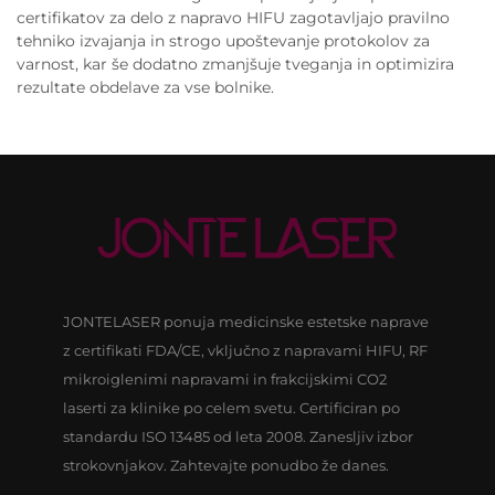
certifikatov za delo z napravo HIFU zagotavljajo pravilno
tehniko izvajanja in strogo upoštevanje protokolov za
varnost, kar še dodatno zmanjšuje tveganja in optimizira
rezultate obdelave za vse bolnike.
JONTELASER ponuja medicinske estetske naprave
z certifikati FDA/CE, vključno z napravami HIFU, RF
mikroiglenimi napravami in frakcijskimi CO2
laserti za klinike po celem svetu. Certificiran po
standardu ISO 13485 od leta 2008. Zanesljiv izbor
strokovnjakov. Zahtevajte ponudbo že danes.