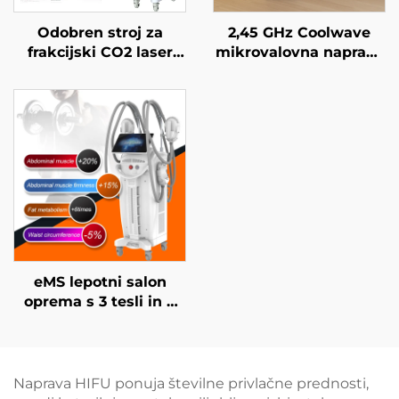
Odobren stroj za
2,45 GHz Coolwave
frakcijski CO2 laser
mikrovalovna naprava
FDA, MEDICAL CE,
za izboljšanje kontur
MMDSAP
telesa, zmanjševanje
celulita, dvigovanje in
napenjanje kože ter
radiofrekvenčno
obdelavo obraza za
izgubo teže in
izboljšanje kontur
telesa
eMS lepotni salon
oprema s 3 tesli in 4
ročaji Ciccslim za
elektromagnetno
stimulacijo mišic
Naprava HIFU ponuja številne privlačne prednosti,