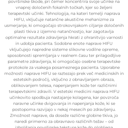
površinske škode, pri čemer koncentrira svoje učinke na
vnaprej določenih fokalnih točkah, kjer so željeni
terapevtski učinki. Tehnologija, na kateri temelji naprava
HIFU, vključuje natančne akustične mehanizme za
usmerjanje, ki omogočajo strokovnjakom ciljanje določenih
plasti tkiva z izjemno natančnostjo, kar zagotavlja
optimalne rezultate zdravljenja hkrati z ohranitvijo varnosti
in udobja pacienta. Sodobne enote naprave HIFU
vključujejo napredne sisteme slikovne vodilne opreme,
sposobnosti spremljanja v realnem času ter prilagodljive
parametre zdravljenja, ki omogočajo osebne terapevtske
protokole za vsakega posameznega pacienta. Uporabne
možnosti naprave HIFU se raztezajo prek več medicinskih in
estetskih področij, vključno z obnavljanjem obraza,
oblikovanjem telesa, napenjanjem kože ter različnimi
terapevtskimi zdravili. V estetski medicini naprava HIFU
učinkovito spodbuja nastajanje kolagena, kar povzroča
naravne učinke dvigovanja in napenjanja kože, ki se
postopoma razvijajo v nekaj mesecih po zdravljenju.
Zmožnost naprave, da doseže različne globine tkiva, jo
naredi primerno za obravnavo različnih težav – od
izboljšanja površinske teksture kože do globljega