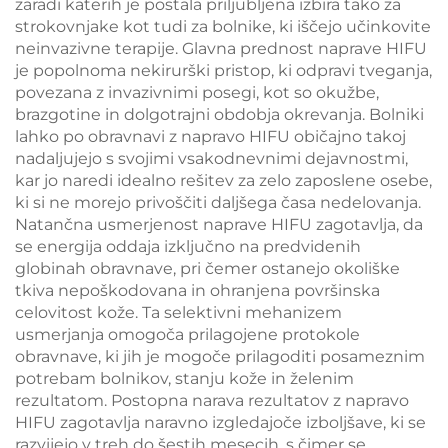
zaradi katerih je postala priljubljena izbira tako za
strokovnjake kot tudi za bolnike, ki iščejo učinkovite
neinvazivne terapije. Glavna prednost naprave HIFU
je popolnoma nekirurški pristop, ki odpravi tveganja,
povezana z invazivnimi posegi, kot so okužbe,
brazgotine in dolgotrajni obdobja okrevanja. Bolniki
lahko po obravnavi z napravo HIFU običajno takoj
nadaljujejo s svojimi vsakodnevnimi dejavnostmi,
kar jo naredi idealno rešitev za zelo zaposlene osebe,
ki si ne morejo privoščiti daljšega časa nedelovanja.
Natančna usmerjenost naprave HIFU zagotavlja, da
se energija oddaja izključno na predvidenih
globinah obravnave, pri čemer ostanejo okoliške
tkiva nepoškodovana in ohranjena površinska
celovitost kože. Ta selektivni mehanizem
usmerjanja omogoča prilagojene protokole
obravnave, ki jih je mogoče prilagoditi posameznim
potrebam bolnikov, stanju kože in želenim
rezultatom. Postopna narava rezultatov z napravo
HIFU zagotavlja naravno izgledajoče izboljšave, ki se
razvijejo v treh do šestih mesecih, s čimer se