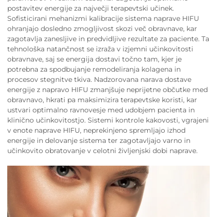
postavitev energije za največji terapevtski učinek.
Sofisticirani mehanizmi kalibracije sistema naprave HIFU
ohranjajo dosledno zmogljivost skozi več obravnave, kar
zagotavlja zanesljive in predvidljive rezultate za paciente. Ta
tehnološka natančnost se izraža v izjemni učinkovitosti
obravnave, saj se energija dostavi točno tam, kjer je
potrebna za spodbujanje remodeliranja kolagena in
procesov stegnitve tkiva. Nadzorovana narava dostave
energije z napravo HIFU zmanjšuje neprijetne občutke med
obravnavo, hkrati pa maksimizira terapevtske koristi, kar
ustvari optimalno ravnovesje med udobjem pacienta in
klinično učinkovitostjo. Sistemi kontrole kakovosti, vgrajeni
v enote naprave HIFU, neprekinjeno spremljajo izhod
energije in delovanje sistema ter zagotavljajo varno in
učinkovito obratovanje v celotni življenjski dobi naprave.