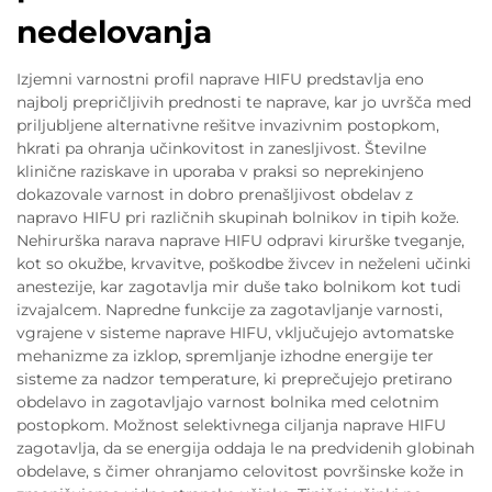
nedelovanja
Izjemni varnostni profil naprave HIFU predstavlja eno
najbolj prepričljivih prednosti te naprave, kar jo uvršča med
priljubljene alternativne rešitve invazivnim postopkom,
hkrati pa ohranja učinkovitost in zanesljivost. Številne
klinične raziskave in uporaba v praksi so neprekinjeno
dokazovale varnost in dobro prenašljivost obdelav z
napravo HIFU pri različnih skupinah bolnikov in tipih kože.
Nehirurška narava naprave HIFU odpravi kirurške tveganje,
kot so okužbe, krvavitve, poškodbe živcev in neželeni učinki
anestezije, kar zagotavlja mir duše tako bolnikom kot tudi
izvajalcem. Napredne funkcije za zagotavljanje varnosti,
vgrajene v sisteme naprave HIFU, vključujejo avtomatske
mehanizme za izklop, spremljanje izhodne energije ter
sisteme za nadzor temperature, ki preprečujejo pretirano
obdelavo in zagotavljajo varnost bolnika med celotnim
postopkom. Možnost selektivnega ciljanja naprave HIFU
zagotavlja, da se energija oddaja le na predvidenih globinah
obdelave, s čimer ohranjamo celovitost površinske kože in