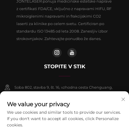
JONTELASER ponuja medicinske estetske naprave
z certifikati FDA/CE, vključno z napravami HIFU, RF
mikroiglenimi napravami in frakcijskimi CO2
laserti za klinike po celem svetu. Certificiran po
standardu ISO 13485 od leta 2008. Zanesljiv izbor
strokovnjakov. Zahtevajte ponudbo že danes.
STOPITE V STIK
Soba 802, stavba 9, št. 16, vzhodna cesta Chenguang,
okrožje Fangshan, Peking
We value your privacy
+86-13911459627
We use cookies and similar tools to provide our services.
If you don't want to accept all cookies, click Personalize
[email protected]
cookies.