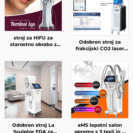
stroj za HIFU za
Odobren stroj za
starostno obrabo z
frakcijski CO2 laser
natančnim
FDA, MEDICAL CE,
zdravljenjem na 4
MMDSAP
frekvencah,
dvigovanje obraza,
napenjanje kože in
modeliranje telesa
Odobren stroj La
eMS lepotni salon
Sculptor FDA za
oprema s 3 tesli in 4