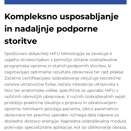
Kompleksno usposabljanje
in nadaljnje podporne
storitve
Spoštovani dobavitelj HIFU tehnologije se zavezuje k
uspehu strokovnjakov s pomočjo izčrpne izobraževalne
programske opreme in stalnih podpornih storitev, ki
zagotavljajo optimalne rezultate obravnave ter rast prakse.
Začetno certifikacijsko izobraževanje vključuje teoretične
osnove ultrazvočne fizike, načela interakcije ultrazvoka s
tkivi ter anatomske vidike, specifične za uporabo HIFU v
različnih območjih obravnave. V ročnih izobraževalnih sejah
pridobijo praktične izkušnje s pripravo in obratovanjem
opreme, tehnikami položaja pacienta, izbiro parametrov
obravnave ter pravilno uporabo ročnega dela naprave za
dosledno dostavo energije. Napredna izobraževalna modula
pokrivajo specializirane aplikacije, kot so oblikovanje obraza,