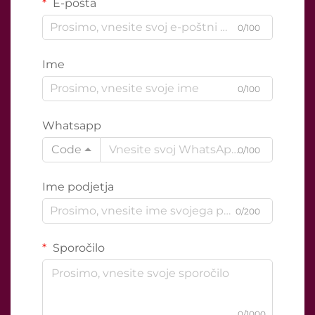
E-pošta
0/100
Ime
0/100
Whatsapp
Code
0/100
Ime podjetja
0/200
Sporočilo
0/1000