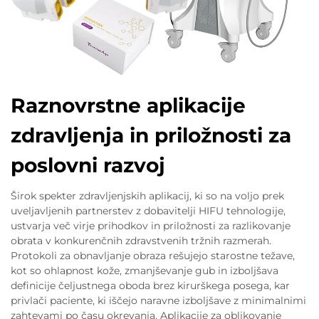
Raznovrstne aplikacije
zdravljenja in priložnosti za
poslovni razvoj
Širok spekter zdravljenjskih aplikacij, ki so na voljo prek
uveljavljenih partnerstev z dobavitelji HIFU tehnologije,
ustvarja več virje prihodkov in priložnosti za razlikovanje
obrata v konkurenčnih zdravstvenih tržnih razmerah.
Protokoli za obnavljanje obraza rešujejo starostne težave,
kot so ohlapnost kože, zmanjševanje gub in izboljšava
definicije čeljustnega oboda brez kirurškega posega, kar
privlači paciente, ki iščejo naravne izboljšave z minimalnimi
zahtevami po času okrevanja. Aplikacije za oblikovanje