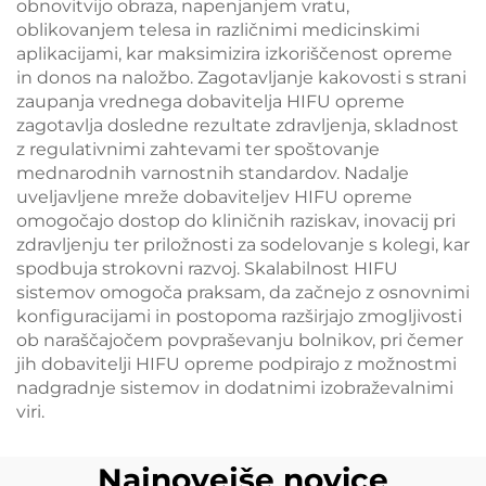
obnovitvijo obraza, napenjanjem vratu,
oblikovanjem telesa in različnimi medicinskimi
aplikacijami, kar maksimizira izkoriščenost opreme
in donos na naložbo. Zagotavljanje kakovosti s strani
zaupanja vrednega dobavitelja HIFU opreme
zagotavlja dosledne rezultate zdravljenja, skladnost
z regulativnimi zahtevami ter spoštovanje
mednarodnih varnostnih standardov. Nadalje
uveljavljene mreže dobaviteljev HIFU opreme
omogočajo dostop do kliničnih raziskav, inovacij pri
zdravljenju ter priložnosti za sodelovanje s kolegi, kar
spodbuja strokovni razvoj. Skalabilnost HIFU
sistemov omogoča praksam, da začnejo z osnovnimi
konfiguracijami in postopoma razširjajo zmogljivosti
ob naraščajočem povpraševanju bolnikov, pri čemer
jih dobavitelji HIFU opreme podpirajo z možnostmi
nadgradnje sistemov in dodatnimi izobraževalnimi
viri.
Najnovejše novice