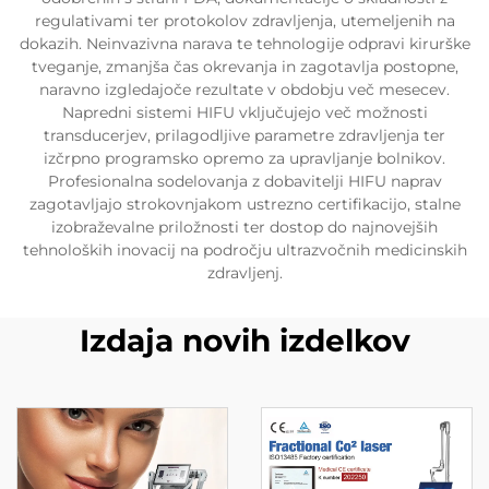
regulativami ter protokolov zdravljenja, utemeljenih na
dokazih. Neinvazivna narava te tehnologije odpravi kirurške
tveganje, zmanjša čas okrevanja in zagotavlja postopne,
naravno izgledajoče rezultate v obdobju več mesecev.
Napredni sistemi HIFU vključujejo več možnosti
transducerjev, prilagodljive parametre zdravljenja ter
izčrpno programsko opremo za upravljanje bolnikov.
Profesionalna sodelovanja z dobavitelji HIFU naprav
zagotavljajo strokovnjakom ustrezno certifikacijo, stalne
izobraževalne priložnosti ter dostop do najnovejših
tehnoloških inovacij na področju ultrazvočnih medicinskih
zdravljenj.
Izdaja novih izdelkov