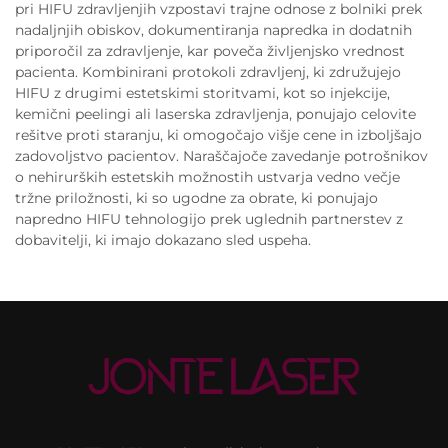
pri HIFU zdravljenjih vzpostavi trajne odnose z bolniki prek
nadaljnjih obiskov, dokumentiranja napredka in dodatnih
priporočil za zdravljenje, kar poveča življenjsko vrednost
pacienta. Kombinirani protokoli zdravljenj, ki združujejo
HIFU z drugimi estetskimi storitvami, kot so injekcije,
kemični peelingi ali laserska zdravljenja, ponujajo celovite
rešitve proti staranju, ki omogočajo višje cene in izboljšajo
zadovoljstvo pacientov. Naraščajoče zavedanje potrošnikov
o nehirurških estetskih možnostih ustvarja vedno večje
tržne priložnosti, ki so ugodne za obrate, ki ponujajo
napredno HIFU tehnologijo prek uglednih partnerstev z
dobavitelji, ki imajo dokazano sled uspeha.