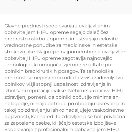
zmanjševanje
ročaji Ciccslim za
maščobe in celulita z
elektromagnetno
diodnim laserjem 1060
stimulacijo mišic
nm za oblikovanje
Glavne prednosti sodelovanja z uveljavljenim
telesa in izgubo teže
dobaviteljem HIFU opreme segajo daleč čez
preprosto oskrbo z opremo in ustvarjajo celovite
vrednostne ponudbe za medicinske in estetske
strokovnjake. Najprej in najpomembneje uveljavljen
dobavitelj HIFU opreme zagotavlja najnovejšo
tehnologijo, ki omogoča izjemne rezultate pri
bolnikih brez kirurških posegov. Ta tehnološka
prednost se neposredno odraža v višji zadovoljstvu
bolnikov, višji stopnji uspešnosti zdravljenja in
izboljšani reputaciji prakse. Nehirurška narava HIFU
zdravljenj pomeni, da bolniki občutijo minimalen
nelagodje, nimajo potrebe po obdobju okrevanja in
takoj po zdravljenju lahko nadaljujejo vsakodnevne
dejavnosti, kar naredi ta zdravljenja še bolj privlačna
za zaposlene osebe, ki iščejo estetske izboljšave.
Sodelovanje z profesionalnim dobaviteljem HIFU