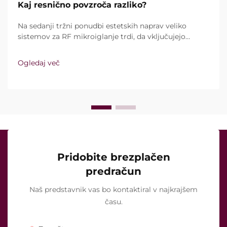
Kaj resnično povzroča razliko?
Na sedanji tržni ponudbi estetskih naprav veliko
sistemov za RF mikroiglanje trdi, da vključujejo
vakuumsko tehnologijo in izolirane igle. Ključno
vprašanje pa ni le, ali te funkcije sploh obstajajo,
Ogledaj več
temveč kako natančno delujejo med kliničnim
zdravljenjem ...
Pridobite brezplačen
predračun
Naš predstavnik vas bo kontaktiral v najkrajšem
času.