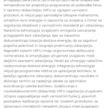
temperature ter preprečijo pregrevanje ali poškodbe tkiva.
V opremo dobaviteljev HIFU so vgrajeni varnostni
protokoli, ki vključujejo samodejne izklopne mehanizme,
omejitve ravni energije in opozorila za izvajalce, s čimer se
zagotavlja skladnost z varnostnimi standardi pri zdravljenju.
Natančna tehnologija izvajalcem omogoča ustvarjanje
prilagojenih kart zdravljenja, kjer se natančno
dokumentirajo lokacije dostave energije, da se zagotovi
popolna pokritost in izognejo prekrivanju zdravljenja.
Napredni sistemi HIFU imajo ergonomske oblikovane
ročne enote, ki zmanjšujejo utrujenost izvajalcev med
daljšimi seansami zdravljenja, hkrati pa ohranjajo natančno
nadzorovanje dostave energije. Integracija tehnologije
vključuje programske rešitve za upravljanje bolnikov, ki
beležijo zgodovino zdravljenj, dokumentirajo rezultate in
določajo termin za nadaljnje obiske za optimalno
koordinacijo oskrbe bolnikov. Sodelovanje z
visokokakovostnimi dobavitelji HIFU zagotavlja izvajalcem
izčrpno usposabljanje vseh varnostnih funkcij, pravilnih
postopkov kalibracije opreme ter izrednih protokolov za
obravnavo morebitnih nenadnih situacij med izvajanjem