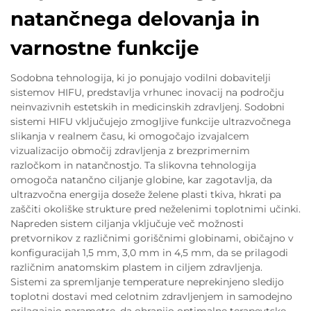
natančnega delovanja in
varnostne funkcije
Sodobna tehnologija, ki jo ponujajo vodilni dobavitelji
sistemov HIFU, predstavlja vrhunec inovacij na področju
neinvazivnih estetskih in medicinskih zdravljenj. Sodobni
sistemi HIFU vključujejo zmogljive funkcije ultrazvočnega
slikanja v realnem času, ki omogočajo izvajalcem
vizualizacijo območij zdravljenja z brezprimernim
razločkom in natančnostjo. Ta slikovna tehnologija
omogoča natančno ciljanje globine, kar zagotavlja, da
ultrazvočna energija doseže želene plasti tkiva, hkrati pa
zaščiti okoliške strukture pred neželenimi toplotnimi učinki.
Napreden sistem ciljanja vključuje več možnosti
pretvornikov z različnimi goriščnimi globinami, običajno v
konfiguracijah 1,5 mm, 3,0 mm in 4,5 mm, da se prilagodi
različnim anatomskim plastem in ciljem zdravljenja.
Sistemi za spremljanje temperature neprekinjeno sledijo
toplotni dostavi med celotnim zdravljenjem in samodejno
prilagajajo parametre, da ohranijo optimalne terapevtske