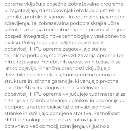
opreme vključuje obsežne izobraževalne programe,
ki zagotavljajo, da strokovnjaki obvladajo ustrezne
tehnike, protokole varnosti in optimalne parametre
zdravljenja. Ta izobraževalna podpora skrajša učne
krivulje, zmanjša morebitne zaplete pri zdravljenju in
pospeši integracijo nove tehnologije v vsakodnevno
prakso. Poleg tega uveljavljene povezave z
dobavitelji HIFU opreme zagotavljajo stalno
tehnično podporo, storitve vzdrževanja opreme ter
hitro reševanje morebitnih operativnih težav, ki se
lahko pojavijo. Finančne prednosti vključujejo
fleksibilne načine plačila, konkurenčne cenovne
strukture in izčrpne garancije, ki varujejo prvotne
naložbe. Številna dogovorjena sodelovanja z
dobavitelji HIFU opreme vključujejo tudi material za
trženje, vir za izobraževanje bolnikov in promocijsko
podporo, s katero prakse lažje privabljajo nove
stranke in razširjajo ponujene storitve. Raznolikost
HIFU tehnologije omogoča strokovnjakom
obravnavo več območij zdravljenja, vključno z