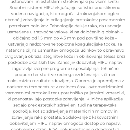
ustanovami in estetskimi strokovnjaki po vsem svetu.
Sodobni sistemi HIFU vključujejo sofisticirano slikovno
vodeno navigacijo, ki omogoča strokovnjakom ogled
območij zdravljenja in prilagajanje protokolov posameznim
potrebam bolnikov. Tehnologija deluje tako, da ustvarja
usmerjene ultrazvočne valove, ki na določenih globinah –
običajno od 1,5 mm do 4,5 mm pod površino kože –
ustvarjajo nadzorovane toplotne koagulacijske točke. Ta
natančna ciljna usmeritev omogoča učinkovito obravnavo
dvigovanja obraza, stegnitve kože in oblikovanja telesa brez
poškodbe okoliških tkiv. Zanesljiv dobavitelj HIFU naprav
zagotavlja izčrpne programe usposabljanja, tehnično
podporo ter storitve rednega vzdrževanja, s čimer
maksimizira rezultate zdravljenja. Oprema je opremljena z
nadzorom temperature v realnem času, avtomatiziranimi
varnostnimi protokoli ter uporabniško prijaznimi vmesniki,
ki poenostavljajo postopke zdravljenja. Klinične aplikacije
segajo prek estetskih zdravljenj tudi na terapevtska
področja, kot so zdravljenje materničnih miomov in
zdravljenje raka prostate. Sodelovanje z kakovostnim
dobaviteljem HIFU naprav omogoča dostop do naprav,
odobrenih s strani FDA, dokumentacije o skladnosti z