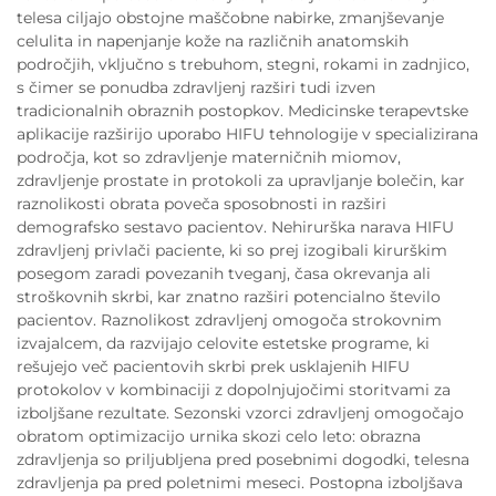
telesa ciljajo obstojne maščobne nabirke, zmanjševanje
celulita in napenjanje kože na različnih anatomskih
področjih, vključno s trebuhom, stegni, rokami in zadnjico,
s čimer se ponudba zdravljenj razširi tudi izven
tradicionalnih obraznih postopkov. Medicinske terapevtske
aplikacije razširijo uporabo HIFU tehnologije v specializirana
področja, kot so zdravljenje materničnih miomov,
zdravljenje prostate in protokoli za upravljanje bolečin, kar
raznolikosti obrata poveča sposobnosti in razširi
demografsko sestavo pacientov. Nehirurška narava HIFU
zdravljenj privlači paciente, ki so prej izogibali kirurškim
posegom zaradi povezanih tveganj, časa okrevanja ali
stroškovnih skrbi, kar znatno razširi potencialno število
pacientov. Raznolikost zdravljenj omogoča strokovnim
izvajalcem, da razvijajo celovite estetske programe, ki
rešujejo več pacientovih skrbi prek usklajenih HIFU
protokolov v kombinaciji z dopolnjujočimi storitvami za
izboljšane rezultate. Sezonski vzorci zdravljenj omogočajo
obratom optimizacijo urnika skozi celo leto: obrazna
zdravljenja so priljubljena pred posebnimi dogodki, telesna
zdravljenja pa pred poletnimi meseci. Postopna izboljšava