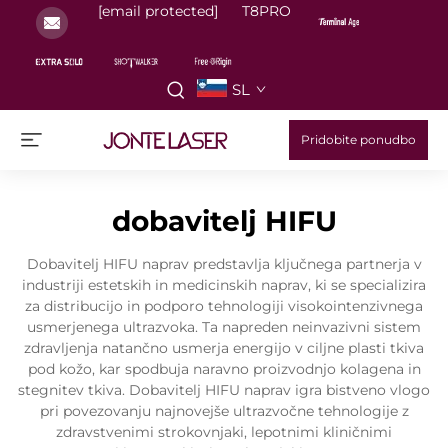
[email protected]
T8PRO
SL
Pridobite ponudbo
dobavitelj HIFU
Dobavitelj HIFU naprav predstavlja ključnega partnerja v
industriji estetskih in medicinskih naprav, ki se specializira
za distribucijo in podporo tehnologiji visokointenzivnega
usmerjenega ultrazvoka. Ta napreden neinvazivni sistem
zdravljenja natančno usmerja energijo v ciljne plasti tkiva
pod kožo, kar spodbuja naravno proizvodnjo kolagena in
stegnitev tkiva. Dobavitelj HIFU naprav igra bistveno vlogo
pri povezovanju najnovejše ultrazvočne tehnologije z
zdravstvenimi strokovnjaki, lepotnimi kliničnimi