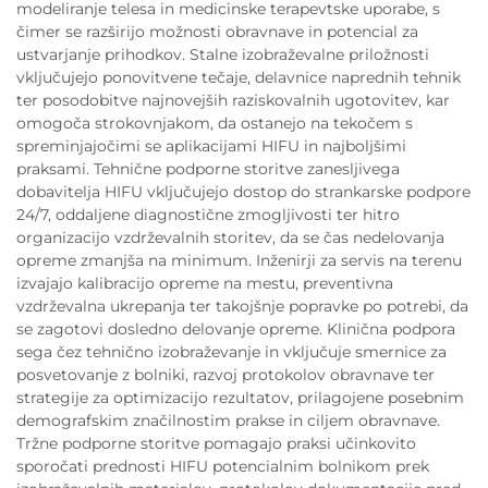
modeliranje telesa in medicinske terapevtske uporabe, s
čimer se razširijo možnosti obravnave in potencial za
ustvarjanje prihodkov. Stalne izobraževalne priložnosti
vključujejo ponovitvene tečaje, delavnice naprednih tehnik
ter posodobitve najnovejših raziskovalnih ugotovitev, kar
omogoča strokovnjakom, da ostanejo na tekočem s
spreminjajočimi se aplikacijami HIFU in najboljšimi
praksami. Tehnične podporne storitve zanesljivega
dobavitelja HIFU vključujejo dostop do strankarske podpore
24/7, oddaljene diagnostične zmogljivosti ter hitro
organizacijo vzdrževalnih storitev, da se čas nedelovanja
opreme zmanjša na minimum. Inženirji za servis na terenu
izvajajo kalibracijo opreme na mestu, preventivna
vzdrževalna ukrepanja ter takojšnje popravke po potrebi, da
se zagotovi dosledno delovanje opreme. Klinična podpora
sega čez tehnično izobraževanje in vključuje smernice za
posvetovanje z bolniki, razvoj protokolov obravnave ter
strategije za optimizacijo rezultatov, prilagojene posebnim
demografskim značilnostim prakse in ciljem obravnave.
Tržne podporne storitve pomagajo praksi učinkovito
sporočati prednosti HIFU potencialnim bolnikom prek