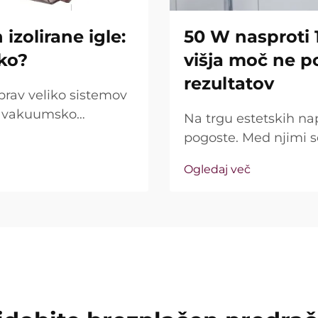
izolirane igle:
50 W nasproti 
iko?
višja moč ne p
rezultatov
prav veliko sistemov
jo vakuumsko
Na trgu estetskih na
rašanje pa ni le, ali
pogoste. Med njimi 
ako natančno delujejo
kot ključna prodajna 
Ogledaj več
resničnost precej dr
imenovana »moč« ...