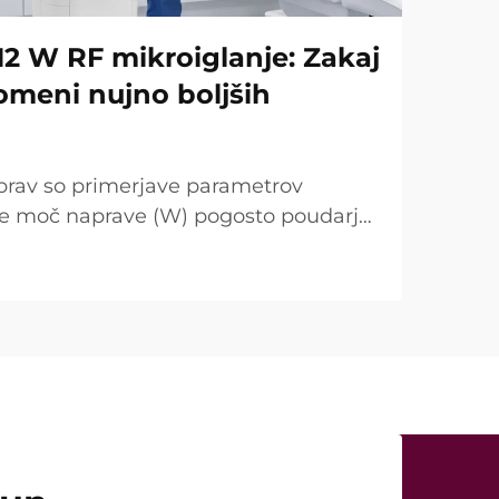
12 W RF mikroiglanje: Zakaj
omeni nujno boljših
prav so primerjave parametrov
se moč naprave (W) pogosto poudarja
točka. Vendar je s kliničnega vidika
ugačna. V mnogih primerih tako