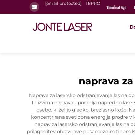
[email protected]
T8PRO
D
naprava za 
Naprava za lasersko odstranjevanje las na ob
Ta izvirna naprava uporablja napredno laser
osebe, ki želijo gladko, brezlasno kožo. N
koncentrirana svetlobna energija prodre v 
naprav za lasersko odstranjevanje las na o
prilagoditev obravnave posameznim tipom kože 