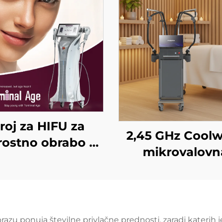
troj za HIFU za
2,45 GHz Cool
rostno obrabo z
mikrovalovn
natančnim
naprava za
ravljenjem na 4
izboljšanje ko
frekvencah,
telesa, zmanjše
govanje obraza,
celulita, dvigov
azu ponuja številne privlačne prednosti, zaradi katerih j