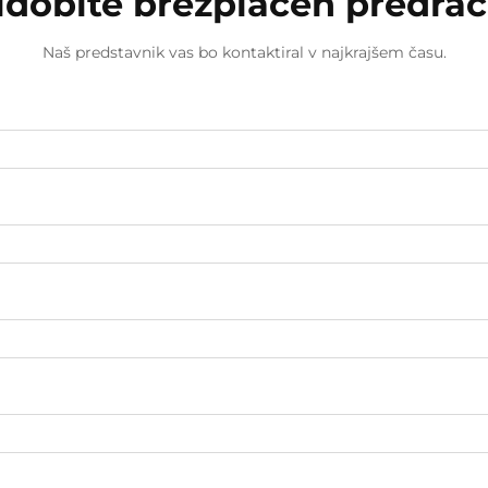
idobite brezplačen predra
Naš predstavnik vas bo kontaktiral v najkrajšem času.