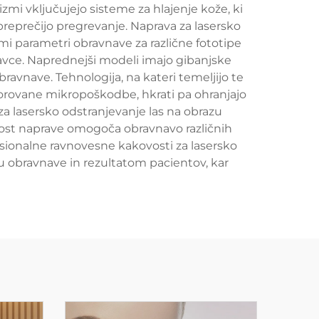
mi vključujejo sisteme za hlajenje kože, ki
reprečijo pregrevanje. Naprava za lasersko
mi parametri obravnave za različne fototipe
lavce. Naprednejši modeli imajo gibanjske
obravnave. Tehnologija, na kateri temeljijo te
adzorovane mikropoškodbe, hkrati pa ohranjajo
a lasersko odstranjevanje las na obrazu
likost naprave omogoča obravnavo različnih
fesionalne ravnovesne kakovosti za lasersko
 obravnave in rezultatom pacientov, kar