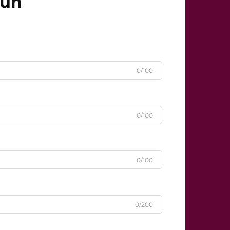
čun
0/100
0/100
0/100
0/200