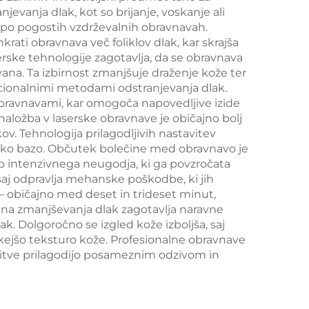
evanja dlak, kot so brijanje, voskanje ali
kože
o po pogostih vzdrževalnih obravnavah.
nčno
rati obravnava več foliklov dlak, kar skrajša
erske tehnologije zagotavlja, da se obravnava
a za
ana. Ta izbirnost zmanjšuje draženje kože ter
in
encionalnimi metodami odstranjevanja dlak.
bravnavami, kar omogoča napovedljive izide
ntur
ložba v laserske obravnave je običajno bolj
ov. Tehnologija prilagodljivih nastavitev
arsko bazo. Občutek bolečine med obravnavo je
 intenzivnega neugodja, ki ga povzročata
 saj odpravlja mehanske poškodbe, ki jih
o – običajno med deset in trideset minut,
na zmanjševanja dlak zagotavlja naravne
. Dolgoročno se izgled kože izboljša, saj
dkejšo teksturo kože. Profesionalne obravnave
vitve prilagodijo posameznim odzivom in