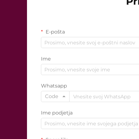
Pr
E-pošta
Ime
Whatsapp
Code
Ime podjetja