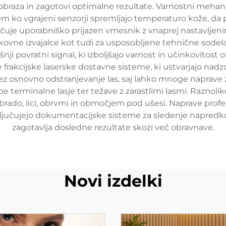
obraza in zagotovi optimalne rezultate. Varnostni mehaniz
 ko vgrajeni senzorji spremljajo temperaturo kože, da p
učuje uporabniško prijazen vmesnik z vnaprej nastavljeni
okovne izvajalce kot tudi za usposobljene tehnične sode
šnji povratni signal, ki izboljšajo varnost in učinkovitost 
uje frakcijske laserske dostavne sisteme, ki ustvarjajo n
čez osnovno odstranjevanje las, saj lahko mnoge naprave z
be terminalne lasje ter težave z zarastlimi lasmi. Razno
, brado, lici, obrvmi in območjem pod ušesi. Naprave pro
ključujejo dokumentacijske sisteme za sledenje napredku
zagotavlja dosledne rezultate skozi več obravnave.
Novi izdelki