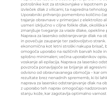
nap
potrošnike kot za strokovnjake v lepotnem pos
mod
izvleček dlak z vilicami, ta napredna tehnol
Uporabniki prihranijo pomembno količino časa,
trajanje obravnave v primerjavi z elektrolizo
usmeri izključno v ciljne folikle dlak, okol
zmanjšuje tveganje za vrasle dlake, opekline 
Naprava za lasersko odstranjevanje dlak na 
in povečuje zaupanje ter zadovoljstvo stran
ekonomična kot letni stroški nakupa brisač, br
omogoča uporabo na različnih barvah kože in 
splošno minimalen; večina uporabnikov opis
voskanje ali epilacija. Naprava za lasersko od
povzroča ponavljajoče se brijanje ali agresivn
odvisno od obravnavanega območja – kar omog
rezultate brez nenadnih sprememb, ki bi lahko
naprava za lasersko odstranjevanje dlak na ob
z uporabo teh naprav omogočajo nadzorovano 
stanju kože, kar zagotavlja optimalno varnos