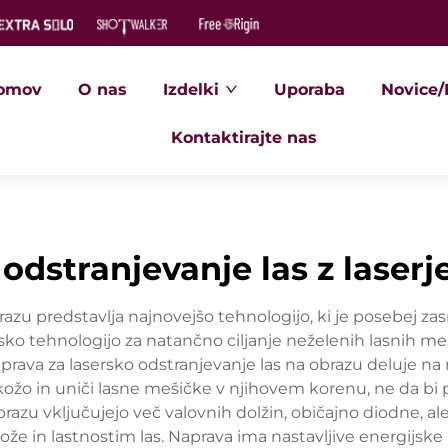
omov
O nas
Izdelki
Uporaba
Novice/
Kontaktirajte nas
odstranjevanje las z laser
razu predstavlja najnovejšo tehnologijo, ki je posebej za
sko tehnologijo za natančno ciljanje neželenih lasnih me
aprava za lasersko odstranjevanje las na obrazu deluje na 
kožo in uniči lasne mešičke v njihovem korenu, ne da bi 
brazu vključujejo več valovnih dolžin, običajno diodne, a
in lastnostim las. Naprava ima nastavljive energijske ra