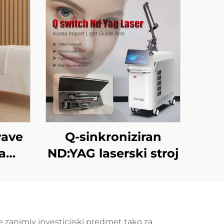
wave
Q-sinkroniziran
a
ND:YAG laserski stroj
ntur
vanje
anje
e zanimiv investicijski predmet tako za