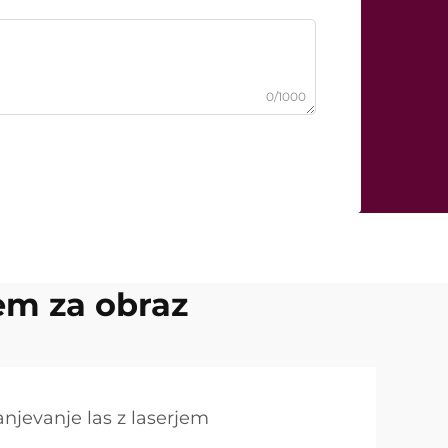
0/1000
jem za obraz
njevanje las z laserjem