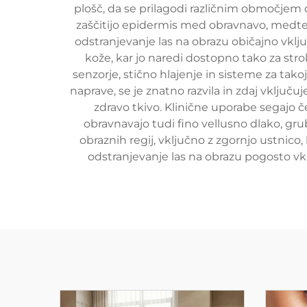
plošč, da se prilagodi različnim območjem 
zaščitijo epidermis med obravnavo, medtem
odstranjevanje las na obrazu običajno vklj
kože, kar jo naredi dostopno tako za str
senzorje, stično hlajenje in sisteme za takoj
naprave, se je znatno razvila in zdaj vključ
zdravo tkivo. Klinične uporabe segajo 
obravnavajo tudi fino vellusno dlako, gru
obraznih regij, vključno z zgornjo ustnico
odstranjevanje las na obrazu pogosto v