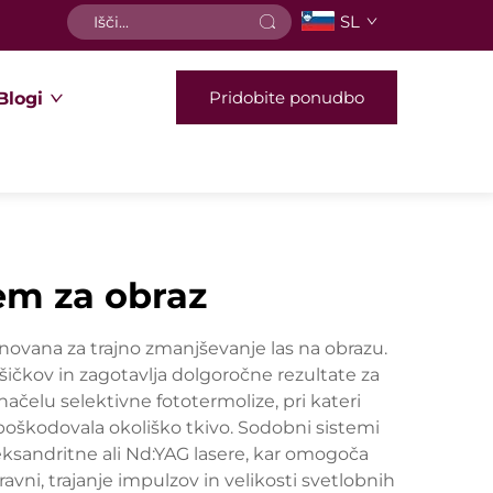
SL
Pridobite ponudbo
Blogi
jem za obraz
snovana za trajno zmanjševanje las na obrazu.
šičkov in zagotavlja dolgoročne rezultate za
načelu selektivne fototermolize, pri kateri
poškodovala okoliško tkivo. Sodobni sistemi
leksandritne ali Nd:YAG lasere, kar omogoča
vni, trajanje impulzov in velikosti svetlobnih