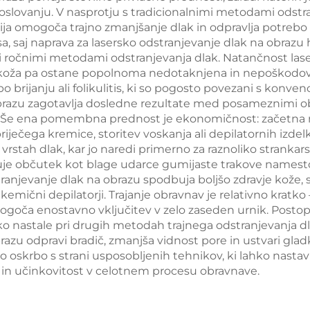
enjanje kože in
lovanju. V nasprotju s tradicionalnimi metodami odstranj
in napenjanje 
eliranje telesa
ogija omogoča trajno zmanjšanje dlak in odpravlja potreb
ter radiofrekve
 saj naprava za lasersko odstranjevanje dlak na obrazu hk
 ali ročnimi metodami odstranjevanja dlak. Natančnost las
obdelavo obraz
iška koža pa ostane popolnoma nedotaknjena in nepoškodov
izgubo teže 
po brijanju ali folikulitis, ki so pogosto povezani s konv
obrazu zagotavlja dosledne rezultate med posameznimi o
izboljšanje ko
k. Še ena pomembna prednost je ekonomičnost: začetna na
telesa
iječega kremice, storitev voskanja ali depilatornih izdelk
vrstah dlak, kar jo naredi primerno za raznoliko strank
uje občutek kot blage udarce gumijaste trakove namesto
stranjevanje dlak na obrazu spodbuja boljšo zdravje kože,
i kemični depilatorji. Trajanje obravnav je relativno kratk
oča enostavno vključitev v zelo zaseden urnik. Postop
 nastale pri drugih metodah trajnega odstranjevanja dlak
razu odpravi bradič, zmanjša vidnost pore in ustvari gla
oskrbo s strani usposobljenih tehnikov, ki lahko nasta
t in učinkovitost v celotnem procesu obravnave.