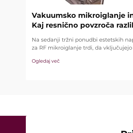
Vakuumsko mikroiglanje in 
Kaj resnično povzroča razl
Na sedanji tržni ponudbi estetskih na
za RF mikroiglanje trdi, da vključuje
tehnologijo in izolirane igle. Ključno vp
Ogledaj več
te funkcije sploh obstajajo, temveč k
med kliničnim zdravljenjem ...