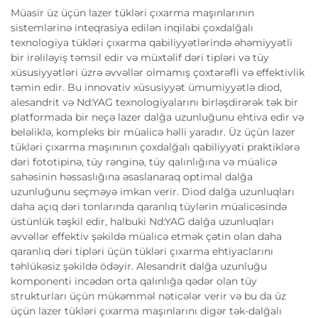
Müasir üz üçün lazer tükləri çıxarma maşınlarının
sistemlərinə inteqrasiya edilən inqilabi çoxdalğalı
texnologiya tükləri çıxarma qabiliyyətlərində əhəmiyyətli
bir irəliləyiş təmsil edir və müxtəlif dəri tipləri və tüy
xüsusiyyətləri üzrə əvvəllər olmamış çoxtərəfli və effektivlik
təmin edir. Bu innovativ xüsusiyyət ümumiyyətlə diod,
alesandrit və Nd:YAG texnologiyalarını birləşdirərək tək bir
platformada bir neçə lazer dalğa uzunluğunu ehtiva edir və
beləliklə, kompleks bir müalicə həlli yaradır. Üz üçün lazer
tükləri çıxarma maşınının çoxdalğalı qabiliyyəti praktiklərə
dəri fototipinə, tüy rənginə, tüy qalınlığına və müalicə
sahəsinin həssaslığına əsaslanaraq optimal dalğa
uzunluğunu seçməyə imkan verir. Diod dalğa uzunluqları
daha açıq dəri tonlarında qaranlıq tüylərin müalicəsində
üstünlük təşkil edir, halbuki Nd:YAG dalğa uzunluqları
əvvəllər effektiv şəkildə müalicə etmək çətin olan daha
qaranlıq dəri tipləri üçün tükləri çıxarma ehtiyaclarını
təhlükəsiz şəkildə ödəyir. Alesandrit dalğa uzunluğu
komponenti incədən orta qalınlığa qədər olan tüy
strukturları üçün mükəmməl nəticələr verir və bu da üz
üçün lazer tükləri çıxarma maşınlarını digər tək-dalğalı