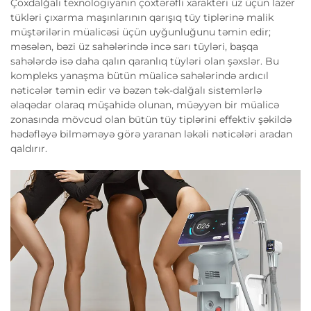
Çoxdalğalı texnologiyanın çoxtərəfli xarakteri üz üçün lazer
tükləri çıxarma maşınlarının qarışıq tüy tiplərinə malik
müştərilərin müalicəsi üçün uyğunluğunu təmin edir;
məsələn, bəzi üz sahələrində incə sarı tüyləri, başqa
sahələrdə isə daha qalın qaranlıq tüyləri olan şəxslər. Bu
kompleks yanaşma bütün müalicə sahələrində ardıcıl
nəticələr təmin edir və bəzən tək-dalğalı sistemlərlə
əlaqədar olaraq müşahidə olunan, müəyyən bir müalicə
zonasında mövcud olan bütün tüy tiplərini effektiv şəkildə
hədəfləyə bilməməyə görə yaranan ləkəli nəticələri aradan
qaldırır.