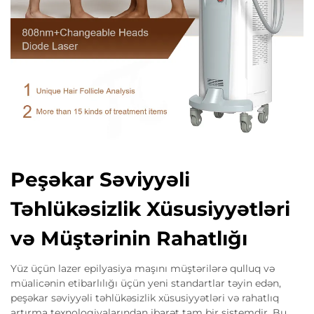
Peşəkar Səviyyəli
Təhlükəsizlik Xüsusiyyətləri
və Müştərinin Rahatlığı
Yüz üçün lazer epilyasiya maşını müştərilərə qulluq və
müalicənin etibarlılığı üçün yeni standartlar təyin edən,
peşəkar səviyyəli təhlükəsizlik xüsusiyyətləri və rahatlıq
artırma texnologiyalarından ibarət tam bir sistemdir. Bu