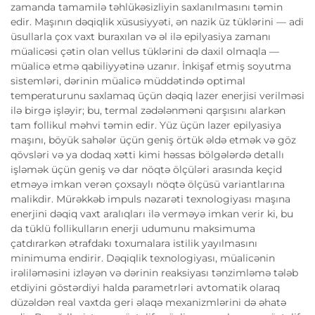
zamanda tamamilə təhlükəsizliyin saxlanılmasını təmin
edir. Maşının dəqiqlik xüsusiyyəti, ən nazik üz tüklərini — adi
üsullarla çox vaxt buraxılan və əl ilə epilyasiya zamanı
müalicəsi çətin olan vellus tüklərini də daxil olmaqla —
müalicə etmə qabiliyyətinə uzanır. İnkişaf etmiş soyutma
sistemləri, dərinin müalicə müddətində optimal
temperaturunu saxlamaq üçün dəqiq lazer enerjisi verilməsi
ilə birgə işləyir; bu, termal zədələnməni qarşısını alarkən
tam follikul məhvi təmin edir. Yüz üçün lazer epilyasiya
maşını, böyük sahələr üçün geniş örtük əldə etmək və göz
qövsləri və ya dodaq xətti kimi həssas bölgələrdə detallı
işləmək üçün geniş və dar nöqtə ölçüləri arasında keçid
etməyə imkan verən çoxsaylı nöqtə ölçüsü variantlarına
malikdir. Mürəkkəb impuls nəzarəti texnologiyası maşına
enerjini dəqiq vaxt aralıqları ilə verməyə imkan verir ki, bu
da tüklü follikulların enerji udumunu maksimuma
çatdırarkən ətrafdakı toxumalara istilik yayılmasını
minimuma endirir. Dəqiqlik texnologiyası, müalicənin
irəliləməsini izləyən və dərinin reaksiyası tənzimləmə tələb
etdiyini göstərdiyi halda parametrləri avtomatik olaraq
düzəldən real vaxtda geri əlaqə mexanizmlərini də əhatə