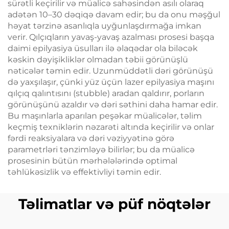
sürətli keçirilir və müalicə sahəsindən asılı olaraq
adətən 10–30 dəqiqə davam edir; bu da onu məşğul
həyat tərzinə asanlıqla uyğunlaşdırmağa imkan
verir. Qılçıqların yavaş-yavaş azalması prosesi başqa
daimi epilyasiya üsulları ilə əlaqədar ola biləcək
kəskin dəyişikliklər olmadan təbii görünüşlü
nəticələr təmin edir. Uzunmüddətli dəri görünüşü
də yaxşılaşır, çünki yüz üçün lazer epilyasiya maşını
qılçıq qalıntısını (stubble) aradan qaldırır, porların
görünüşünü azaldır və dəri səthini daha hamar edir.
Bu maşınlarla aparılan peşəkar müalicələr, təlim
keçmiş texniklərin nəzarəti altında keçirilir və onlar
fərdi reaksiyalara və dəri vəziyyətinə görə
parametrləri tənzimləyə bilirlər; bu da müalicə
prosesinin bütün mərhələlərində optimal
təhlükəsizlik və effektivliyi təmin edir.
Təlimatlar və püf nöqtələr