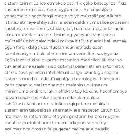
sistemlərin müalicə etməkdə çətinlik çəkə biləcəyi zərif üz
tüylərinin müalicəsi üçün uyğun edir. Bu çoxdalğalı
yanaşma bir neçə fərqli maşın və ya müxtəlif praktiklərə
istinad etməyə ehtiyacları aradan qaldırır, müalicə prosesini
sadələşdirir və həm təchizatçılar, həm də müştərilər üçün
ümumi xərcləri azaldır. Texnologiya eyni seans içində
müxtəlif üz bölgələrindəki müxtəlif tüy tiplərini həll etmək
üçün fərqli dalğa uzunluqlarından istifadə edən
kombinasiya müalicələrinə imkan verir. İleri səviyyə üz
üçün lazer tükləri çıxarma maşınları modelləri ilk dəri və
tüy analizinə əsaslanaraq optimal parametrləri avtomatik
olaraq tövsiyə edən intellektual dalğa uzunluğu seçimi
sistemlərini daxil edir. Çoxdalğalı texnologiya həmçinin
daha qaranlıq dəri tonlarında melanin udulmasını
minimuma endirən, lakin effektiv tüy kökünü hədəfləməyə
davam edən seçimlər təqdim edərək müalicə
təhlükəsizliyini artırır. Klinik tədqiqatlar çoxdalğalı
sistemlərin tək-dalğalı alternativlərə nisbətən üstün tüy
azalması sürətləri əldə etdiyini göstərir; bir çox müştəri
müalicə protokollarını tamamladıqdan sonra tüy
azalmasında doxsan faizə qədər nəticələr əldə edir.