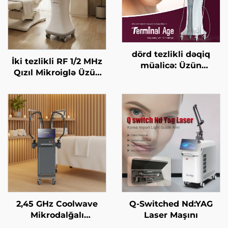
dörd tezlikli dəqiq
İki tezlikli RF 1/2 MHz
müalicə: Üzün
Qızıl Mikroiglə Üzün
qaldırılması, dərinin
Bərpa Edilməsi Maşını
gərginləşdirilməsi,
bədənin
formalaşdırılması, son
yaş HIFU maşını
2,45 GHz Coolwave
Q-Switched Nd:YAG
Mikrodalğalı
Laser Maşını
İncələnmə Maşını: