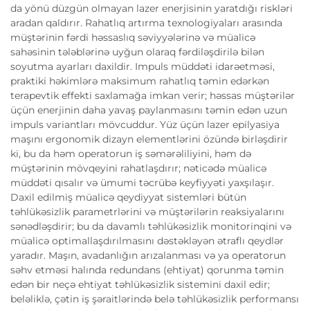
da yönü düzgün olmayan lazer enerjisinin yaratdığı riskləri
aradan qaldırır. Rahatlıq artırma texnologiyaları arasında
müştərinin fərdi həssaslıq səviyyələrinə və müalicə
sahəsinin tələblərinə uyğun olaraq fərdiləşdirilə bilən
soyutma ayarları daxildir. Impuls müddəti idarəetməsi,
praktiki həkimlərə maksimum rahatlıq təmin edərkən
terapevtik effekti saxlamağa imkan verir; həssas müştərilər
üçün enerjinin daha yavaş paylanmasını təmin edən uzun
impuls variantları mövcuddur. Yüz üçün lazer epilyasiya
maşını ergonomik dizayn elementlərini özündə birləşdirir
ki, bu da həm operatorun iş səmərəliliyini, həm də
müştərinin mövqeyini rahatlaşdırır; nəticədə müalicə
müddəti qısalır və ümumi təcrübə keyfiyyəti yaxşılaşır.
Daxil edilmiş müalicə qeydiyyat sistemləri bütün
təhlükəsizlik parametrlərini və müştərilərin reaksiyalarını
sənədləşdirir; bu da davamlı təhlükəsizlik monitorinqini və
müalicə optimallaşdırılmasını dəstəkləyən ətraflı qeydlər
yaradır. Maşın, avadanlığın arızalanması və ya operatorun
səhv etməsi halında redundans (ehtiyat) qorunma təmin
edən bir neçə ehtiyat təhlükəsizlik sistemini daxil edir;
beləliklə, çətin iş şəraitlərində belə təhlükəsizlik performansı