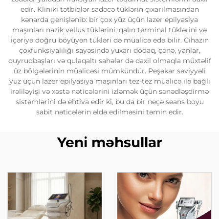
edir. Kliniki tətbiqlər sadəcə tüklərin çıxarılmasından
kənarda genişlənib: bir çox yüz üçün lazer epilyasiya
maşınları nazik vellus tüklərini, qalın terminal tüklərini və
içəriyə doğru böyüyən tükləri də müalicə edə bilir. Cihazın
çoxfunksiyalılığı sayəsində yuxarı dodaq, çənə, yanlar,
quyruqbaşları və qulaqaltı sahələr də daxil olmaqla müxtəlif
üz bölgələrinin müalicəsi mümkündür. Peşəkar səviyyəli
yüz üçün lazer epilyasiya maşınları tez-tez müalicə ilə bağlı
irəliləyişi və xəstə nəticələrini izləmək üçün sənədləşdirmə
sistemlərini də ehtiva edir ki, bu da bir neçə seans boyu
sabit nəticələrin əldə edilməsini təmin edir.
Yeni məhsullar