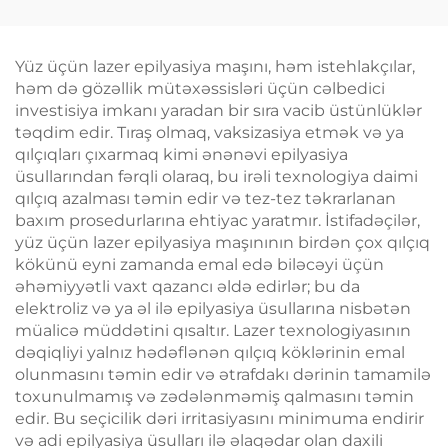
Sellülit Azaldılması,
Dərinin Qaldırılması
və Gərginləşdirilməsi,
Yüz üçün lazer epilyasiya maşını, həm istehlakçılar,
Üzün Radiofrekvanslı
həm də gözəllik mütəxəssisləri üçün cəlbedici
Emalı, Çəki Itirmə və
investisiya imkanı yaradan bir sıra vacib üstünlüklər
Bədənin İncələnməsi
təqdim edir. Tıraş olmaq, vaksizasiya etmək və ya
qılçıqları çıxarmaq kimi ənənəvi epilyasiya
üsullarından fərqli olaraq, bu irəli texnologiya daimi
qılçıq azalması təmin edir və tez-tez təkrarlanan
baxım prosedurlarına ehtiyac yaratmır. İstifadəçilər,
yüz üçün lazer epilyasiya maşınının birdən çox qılçıq
kökünü eyni zamanda emal edə biləcəyi üçün
əhəmiyyətli vaxt qazancı əldə edirlər; bu da
elektroliz və ya əl ilə epilyasiya üsullarına nisbətən
müalicə müddətini qısaltır. Lazer texnologiyasının
dəqiqliyi yalnız hədəflənən qılçıq köklərinin emal
olunmasını təmin edir və ətrafdakı dərinin tamamilə
toxunulmamış və zədələnməmiş qalmasını təmin
edir. Bu seçicilik dəri irritasiyasını minimuma endirir
və adi epilyasiya üsulları ilə əlaqədar olan daxili