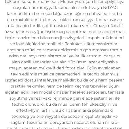
tüklərin kökünü məhv edir. Müasir yüz üçün lazer epilyasiya
maşınları ümumiyyətlə diod, alesandrit və ya Nd:YAG
lazerləri kimi bir neçə dalğa uzunluğunu ehtiva edir ki, bu
da müxtəlif dəri tipləri və tüklərin xüsusiyyətlərinə əsasən
müalicənin fərdiləşdirilməsinə imkan verir. Cihaz, müxtəlif
üz sahələrinə uyğunlaşdırmaq və optimal nəticə əldə etmək
üçün tənzimlənə bilən enerji səviyyələri, impuls müddətləri
və ləkə ölçülərinə malikdir. Təhlükəsizlik mexanizmləri
arasında müalicə zamanı epidermisin qorunmasını təmin
edən dəri soyutma sistemləri və istilik artımını qarşısını
alan daxili sensorlar yer alır. Yüz üçün lazer epilyasiya
maşını adətən müxtəlif dəri fototipləri üçün əvvəlcədən
təyin edilmiş müalicə parametrləri ilə təchiz olunmuş
istifadəçi dostu interfeysə malikdir; bu da onu həm peşəkar
praktiki həkimlər, həm də təlim keçmiş texniklər üçün
əlçatan edir. İrəli model cihazlar hərəkət sensorları, təmasla
soyutma və real vaxt rejimində geri əlaqə sistemləri ilə
təchiz olunub ki, bu da müalicənin təhlükəsizliyini və
effektivliyini artırır. Bu cihazların arxa planındakı
texnologiya əhəmiyyətli dərəcədə inkişaf etmişdir və
sağlam toxumaları qoruyarkən nəzarət olunan mikro-
zədələr yaradan fraksiyalı lazer təqdimat sistemlərini daxil