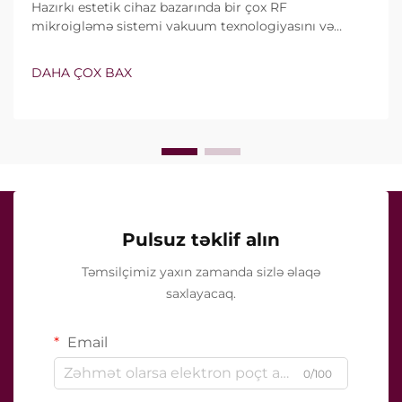
Hazırkı estetik cihaz bazarında bir çox RF
mikroigləmə sistemi vakuum texnologiyasını və
izolyasiyalı iynələri özündə birləşdirir. Lakin həqiqi
sual yalnız bu xüsusiyyətlərin mövcud olub-olmaması
DAHA ÇOX BAX
deyil, onların klinik müalicə zamanı necə dəqiq işlədiyi
ilə bağlıdır...
Pulsuz təklif alın
Təmsilçimiz yaxın zamanda sizlə əlaqə
saxlayacaq.
Email
0/100