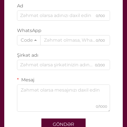
Ad
0/100
WhatsApp
Code
0/100
Şirkət adı
0/200
Mesaj
0/1000
GÖNDƏR