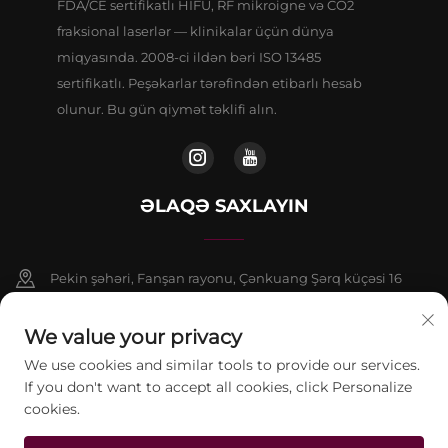
FDA/CE sertifikatlı HIFU, RF mikroigne və CO2
fraksional laserlər — klinikalar üçün dünya
miqyasında. 2008-ci ildən bəri ISO 13485
sertifikatlı. Peşəkarlar tərəfindən etibarlı hesab
olunur. Bu gün qiymət təklifi alın.
ƏLAQƏ SAXLAYIN
Pekin şəhəri, Fanşan rayonu, Çənkuang Şərq küçəsi 16
saylı binanın 9 nömrəli binasının 802-ci otağı
We value your privacy
+86-13911459627
We use cookies and similar tools to provide our services.
If you don't want to accept all cookies, click Personalize
[email protected]
cookies.