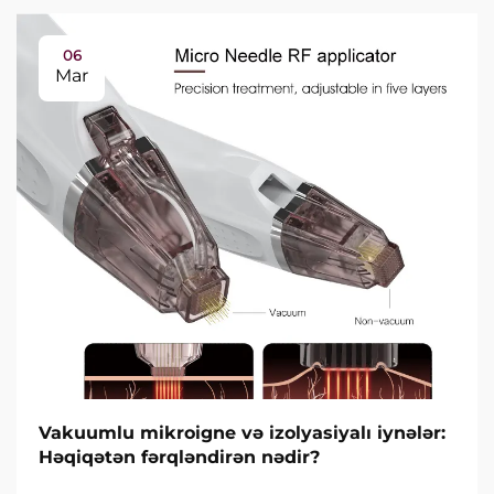
06
Mar
Vakuumlu mikroigne və izolyasiyalı iynələr:
Həqiqətən fərqləndirən nədir?