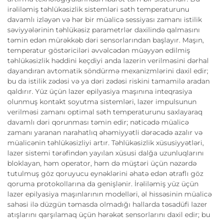
irəliləmiş təhlükəsizlik sistemləri səth temperaturunu
davamlı izləyən və hər bir müalicə sessiyası zamanı istilik
səviyyələrinin təhlükəsiz parametrlər daxilində qalmasını
təmin edən mürəkkəb dəri sensorlarından başlayır. Maşın,
temperatur göstəriciləri əvvəlcədən müəyyən edilmiş
təhlükəsizlik həddini keçdiyi anda lazerin verilməsini dərhal
dayandıran avtomatik söndürmə mexanizmlərini daxil edir;
bu da istilik zədəsi və ya dəri zədəsi riskini tamamilə aradan
qaldırır. Yüz üçün lazer epilyasiya maşınına inteqrasiya
olunmuş kontakt soyutma sistemləri, lazer impulsunun
verilməsi zamanı optimal səth temperaturunu saxlayaraq
davamlı dəri qorunması təmin edir; nəticədə müalicə
zamanı yaranan narahatlıq əhəmiyyətli dərəcədə azalır və
müalicənin təhlükəsizliyi artır. Təhlükəsizlik xüsusiyyətləri,
lazer sistemi tərəfindən yayılan xüsusi dalğa uzunluqlarını
bloklayan, həm operator, həm də müştəri üçün nəzərdə
tutulmuş göz qoruyucu eynəklərini əhatə edən ətraflı göz
qoruma protokollarına da genişlənir. İrəliləmiş yüz üçün
lazer epilyasiya maşınlarının modelləri, əl hissəsinin müalicə
sahəsi ilə düzgün təmasda olmadığı hallarda təsadüfi lazer
atışlarını qarşılamaq üçün hərəkət sensorlarını daxil edir; bu