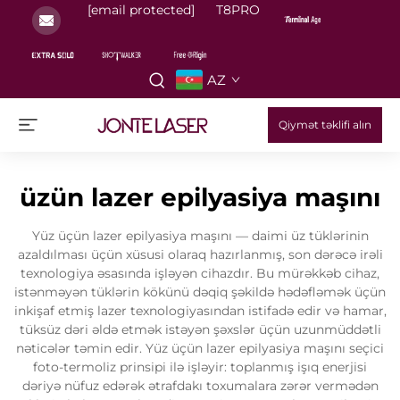
[email protected]
T8PRO
AZ
Qiymət təklifi alın
üzün lazer epilyasiya maşını
Yüz üçün lazer epilyasiya maşını — daimi üz tüklərinin
azaldılması üçün xüsusi olaraq hazırlanmış, son dərəcə irəli
texnologiya əsasında işləyən cihazdır. Bu mürəkkəb cihaz,
istənməyən tüklərin kökünü dəqiq şəkildə hədəfləmək üçün
inkişaf etmiş lazer texnologiyasından istifadə edir və hamar,
tüksüz dəri əldə etmək istəyən şəxslər üçün uzunmüddətli
nəticələr təmin edir. Yüz üçün lazer epilyasiya maşını seçici
foto-termoliz prinsipi ilə işləyir: toplanmış işıq enerjisi
dəriyə nüfuz edərək ətrafdakı toxumalara zərər vermədən