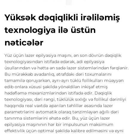
Yüksək dəqiqlikli irəliləmiş
texnologiya ilə üstün
nəticələr
Yüz üçün lazer epilyasiya maşını, ən son dövrün dəqiqlik
texnologiyasından istifadə edərək, adi epilyasiya
üsullarından və hətta ən sadə lazer sistemlərindən fərqlənir.
Bu mürəkkəb avadanlıq, ətrafdakı dəri toxumalarını
tamamilə qoruyarkən, ayrı-ayrı tüklü follikulları müəyyən
edib onlara xüsusi şəkildə yönəldilən inkişaf etmiş
hədəfləmə mexanizmlərindən istifadə edir. Dəqiqlik
texnologiyası, dəri rəngi, tüklülük sıxlığı və follikul dərinliyi
haqqında real vaxtda aparılan təhlillər əsasında lazer
parametrlərini avtomatik olaraq tənzimləyən ağıllı dəri
tanınma sistemlərini əhatə edir. Bu, yüz üçün lazer
epilyasiya maşınının hər bir impulsunun maksimum
effektivlik üçün optimal şəkildə kalibre edilməsini və eyni