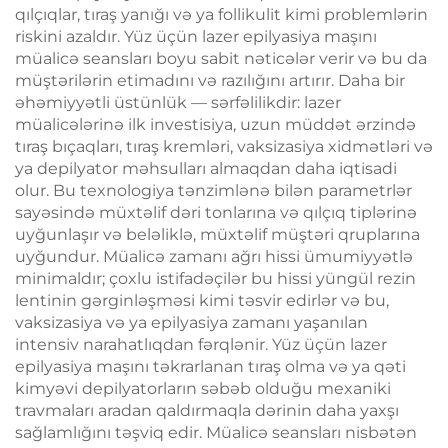
qılçıqlar, tıraş yanığı və ya follikulit kimi problemlərin
riskini azaldır. Yüz üçün lazer epilyasiya maşını
müalicə seansları boyu sabit nəticələr verir və bu da
müştərilərin etimadını və razılığını artırır. Daha bir
əhəmiyyətli üstünlük — sərfəlilikdir: lazer
müalicələrinə ilk investisiya, uzun müddət ərzində
tıraş bıçaqları, tıraş kremləri, vaksizasiya xidmətləri və
ya depilyator məhsulları almaqdan daha iqtisadi
olur. Bu texnologiya tənzimlənə bilən parametrlər
sayəsində müxtəlif dəri tonlarına və qılçıq tiplərinə
uyğunlaşır və beləliklə, müxtəlif müştəri qruplarına
uyğundur. Müalicə zamanı ağrı hissi ümumiyyətlə
minimaldır; çoxlu istifadəçilər bu hissi yüngül rezin
lentinin gərginləşməsi kimi təsvir edirlər və bu,
vaksizasiya və ya epilyasiya zamanı yaşanılan
intensiv narahatlıqdan fərqlənir. Yüz üçün lazer
epilyasiya maşını təkrarlanan tıraş olma və ya qəti
kimyəvi depilyatorların səbəb olduğu mexaniki
travmaları aradan qaldırmaqla dərinin daha yaxşı
sağlamlığını təşviq edir. Müalicə seansları nisbətən