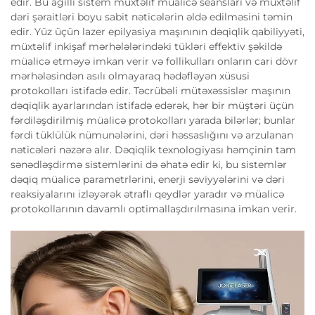
edir. Bu ağıllı sistem müxtəlif müalicə seansları və müxtəlif
dəri şəraitləri boyu sabit nəticələrin əldə edilməsini təmin
edir. Yüz üçün lazer epilyasiya maşınının dəqiqlik qabiliyyəti,
müxtəlif inkişaf mərhələlərindəki tükləri effektiv şəkildə
müalicə etməyə imkan verir və follikulları onların cari dövr
mərhələsindən asılı olmayaraq hədəfləyən xüsusi
protokolları istifadə edir. Təcrübəli mütəxəssislər maşının
dəqiqlik ayarlarından istifadə edərək, hər bir müştəri üçün
fərdiləşdirilmiş müalicə protokolları yarada bilərlər; bunlar
fərdi tüklülük nümunələrini, dəri həssaslığını və arzulanan
nəticələri nəzərə alır. Dəqiqlik texnologiyası həmçinin tam
sənədləşdirmə sistemlərini də əhatə edir ki, bu sistemlər
dəqiq müalicə parametrlərini, enerji səviyyələrini və dəri
reaksiyalarını izləyərək ətraflı qeydlər yaradır və müalicə
protokollarının davamlı optimallaşdırılmasına imkan verir.