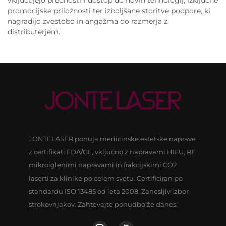
promocijske priložnosti ter izboljšane storitve podpore, ki
nagradijo zvestobo in angažma do razmerja z
distributerjem.
JONTELASER ponuja medicinske estetske naprave
z certifikati FDA/CE, vključno z napravami HIFU, RF
mikroiglenimi napravami in frakcijskimi CO2
laserti za klinike po celem svetu. Certificiran po
standardu ISO 13485 od leta 2008. Zanesljiv izbor
strokovnjakov. Zahtevajte ponudbo že danes.