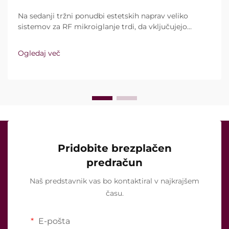
Na sedanji tržni ponudbi estetskih naprav veliko
sistemov za RF mikroiglanje trdi, da vključujejo
vakuumsko tehnologijo in izolirane igle. Ključno
vprašanje pa ni le, ali te funkcije sploh obstajajo,
Ogledaj več
temveč kako natančno delujejo med kliničnim
zdravljenjem ...
Pridobite brezplačen
predračun
Naš predstavnik vas bo kontaktiral v najkrajšem
času.
E-pošta