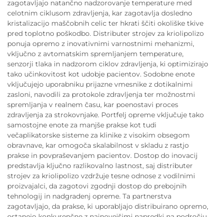
zagotavljajo natančno nadzorovanje temperature med
celotnim ciklusom zdravljenja, kar zagotavlja dosledno
kristalizacijo maščobnih celic ter hkrati ščiti okoliške tkive
pred toplotno poškodbo. Distributer strojev za kriolipolizo
ponuja opremo z inovativnimi varnostnimi mehanizmi,
vključno z avtomatskim spremljanjem temperature,
senzorji tlaka in nadzorom ciklov zdravljenja, ki optimizirajo
tako učinkovitost kot udobje pacientov. Sodobne enote
vključujejo uporabniku prijazne vmesnike z dotikalnimi
zasloni, navodili za protokole zdravljenja ter možnostmi
spremljanja v realnem času, kar poenostavi proces
zdravljenja za strokovnjake. Portfelj opreme vključuje tako
samostojne enote za manjše prakse kot tudi
večaplikatorske sisteme za klinike z visokim obsegom
obravnave, kar omogoča skalabilnost v skladu z rastjo
prakse in povpraševanjem pacientov. Dostop do inovacij
predstavlja ključno razlikovalno lastnost, saj distributer
strojev za kriolipolizo vzdržuje tesne odnose z vodilnimi
proizvajalci, da zagotovi zgodnji dostop do prebojnih
tehnologij in nadgradenj opreme. Ta partnerstva
zagotavljajo, da prakse, ki uporabljajo distribuirano opremo,
ostanejo konkurenčne z najnovejšimi napredki na področju