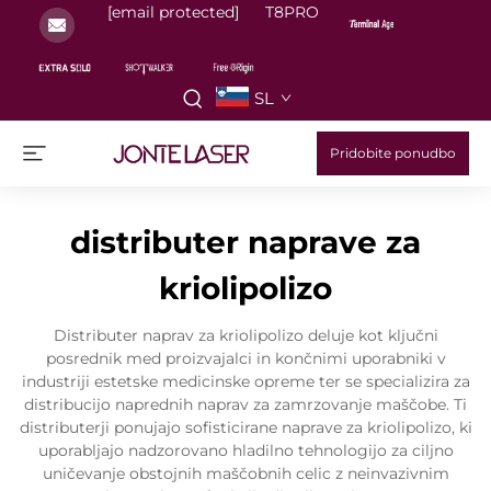
[email protected]
T8PRO
SL
Pridobite ponudbo
distributer naprave za
kriolipolizo
Distributer naprav za kriolipolizo deluje kot ključni
posrednik med proizvajalci in končnimi uporabniki v
industriji estetske medicinske opreme ter se specializira za
distribucijo naprednih naprav za zamrzovanje maščobe. Ti
distributerji ponujajo sofisticirane naprave za kriolipolizo, ki
uporabljajo nadzorovano hladilno tehnologijo za ciljno
uničevanje obstojnih maščobnih celic z neinvazivnim