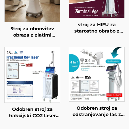
stroj za HIFU za
Stroj za obnovitev
starostno obrabo z
obraza z zlatimi
natančnim
mikroiglami in
zdravljenjem na 4
dvojnimi frekvencami
frekvencah,
RF 1/2 MHz
dvigovanje obraza,
napenjanje kože in
modeliranje telesa
Odobren stroj za
Odobren stroj za
odstranjevanje las z
frakcijski CO2 laser
diodnim laserjem FDA,
FDA, MEDICAL CE,
MDR, MDSAP, 600 W,
MMDSAP