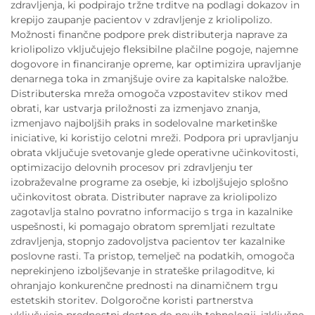
zdravljenja, ki podpirajo tržne trditve na podlagi dokazov in
krepijo zaupanje pacientov v zdravljenje z kriolipolizo.
Možnosti finančne podpore prek distributerja naprave za
kriolipolizo vključujejo fleksibilne plačilne pogoje, najemne
dogovore in financiranje opreme, kar optimizira upravljanje
denarnega toka in zmanjšuje ovire za kapitalske naložbe.
Distributerska mreža omogoča vzpostavitev stikov med
obrati, kar ustvarja priložnosti za izmenjavo znanja,
izmenjavo najboljših praks in sodelovalne marketinške
iniciative, ki koristijo celotni mreži. Podpora pri upravljanju
obrata vključuje svetovanje glede operativne učinkovitosti,
optimizacijo delovnih procesov pri zdravljenju ter
izobraževalne programe za osebje, ki izboljšujejo splošno
učinkovitost obrata. Distributer naprave za kriolipolizo
zagotavlja stalno povratno informacijo s trga in kazalnike
uspešnosti, ki pomagajo obratom spremljati rezultate
zdravljenja, stopnjo zadovoljstva pacientov ter kazalnike
poslovne rasti. Ta pristop, temelječ na podatkih, omogoča
neprekinjeno izboljševanje in strateške prilagoditve, ki
ohranjajo konkurenčne prednosti na dinamičnem trgu
estetskih storitev. Dolgoročne koristi partnerstva
vključujejo prednostni dostop do novih tehnologij, izključne