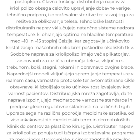
postopkom. Glavna funkcija distributerja naprav za
kriolipolizo obsega celovito upravljanje dobavne verige,
tehnično podporo, izobraževalne storitve ter razvoj trga za
rešitve za oblikovanje telesa. Tehnološke lastnosti
distribuiranih naprav vključujejo natančne sisteme nadzora
temperature, ki ohranjajo optimalne hladilne temperature
med –10 in –15 stopinj Celzija, kar zagotavlja učinkovito
kristalizacijo maščobnih celic brez poškodbe okoliških tkiv.
Sodobne naprave za kriolipolizo imajo več aplikatorjev,
zasnovanih za različna območja telesa, vključno s
trebuhom, boki, stegni, rokami in obravnavo dvojne brade.
Naprednejši modeli vključujejo spremljanje temperature v
realnem času, varnostne protokole ter avtomatizirane cikle
obravnave, ki izboljšajo tako učinkovitost izvajalcev kot
varnost pacientov. Distribucijska mreža zagotavlja, da te
naprave izpolnjujejo mednarodne varnostne standarde in
predpise glede regulativne skladnosti na različnih trgih.
Uporaba sega na različna področja medicinske estetike, od
visokokakovostnih medicinskih term in dermatoloških
klinik do centrov za plastično kirurgijo. Distributer naprav
za kriolipolizo ponuja tudi izčrpna izobraževalna programa
za medicinske strokovnjake, s čimer zagotavlja pravilno