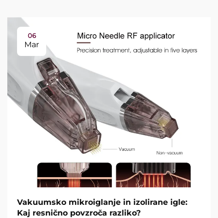
06
Mar
Vakuumsko mikroiglanje in izolirane igle:
Kaj resnično povzroča razliko?