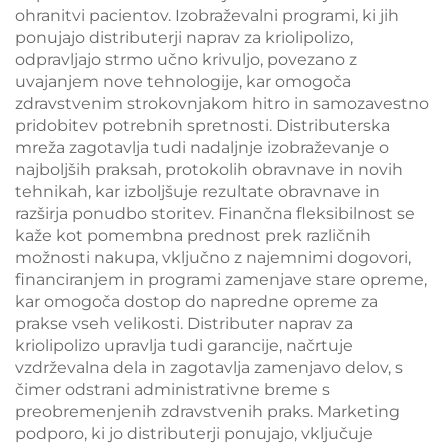
ohranitvi pacientov. Izobraževalni programi, ki jih
ponujajo distributerji naprav za kriolipolizo,
odpravljajo strmo učno krivuljo, povezano z
uvajanjem nove tehnologije, kar omogoča
zdravstvenim strokovnjakom hitro in samozavestno
pridobitev potrebnih spretnosti. Distributerska
mreža zagotavlja tudi nadaljnje izobraževanje o
najboljših praksah, protokolih obravnave in novih
tehnikah, kar izboljšuje rezultate obravnave in
razširja ponudbo storitev. Finančna fleksibilnost se
kaže kot pomembna prednost prek različnih
možnosti nakupa, vključno z najemnimi dogovori,
financiranjem in programi zamenjave stare opreme,
kar omogoča dostop do napredne opreme za
prakse vseh velikosti. Distributer naprav za
kriolipolizo upravlja tudi garancije, načrtuje
vzdrževalna dela in zagotavlja zamenjavo delov, s
čimer odstrani administrativne breme s
preobremenjenih zdravstvenih praks. Marketing
podporo, ki jo distributerji ponujajo, vključuje