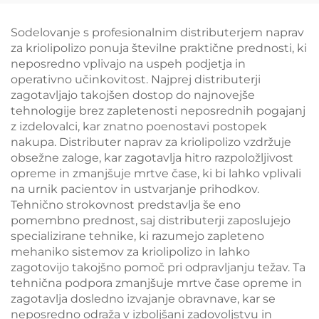
1200 W, 1800 W, 3000
W, 4 v 1 z zamenljivimi
Sodelovanje s profesionalnim distributerjem naprav
glavami, valovne
za kriolipolizo ponuja številne praktične prednosti, ki
dolžine 755 nm, 808
neposredno vplivajo na uspeh podjetja in
nm, 940 nm, 1064 nm
operativno učinkovitost. Najprej distributerji
zagotavljajo takojšen dostop do najnovejše
tehnologije brez zapletenosti neposrednih pogajanj
z izdelovalci, kar znatno poenostavi postopek
nakupa. Distributer naprav za kriolipolizo vzdržuje
obsežne zaloge, kar zagotavlja hitro razpoložljivost
opreme in zmanjšuje mrtve čase, ki bi lahko vplivali
na urnik pacientov in ustvarjanje prihodkov.
Tehnično strokovnost predstavlja še eno
pomembno prednost, saj distributerji zaposlujejo
specializirane tehnike, ki razumejo zapleteno
mehaniko sistemov za kriolipolizo in lahko
zagotovijo takojšno pomoč pri odpravljanju težav. Ta
tehnična podpora zmanjšuje mrtve čase opreme in
zagotavlja dosledno izvajanje obravnave, kar se
neposredno odraža v izboljšani zadovoljstvu in