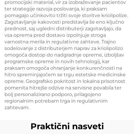
promocijski material, vir za izobraževanje pacientov
ter strategije razvoja poslovanja, ki praksam
pomagajo učinkovito tržiti svoje storitve kriolipolize.
Zagotavljanje kakovosti predstavlja še eno ključno
prednost, saj ugledni distributerji zagotavljajo, da
vsa oprema pred dostavo izpolnjuje stroga
varnostna merila in regulativne zahteve. Trajno
sodelovanje z distributerjem naprav za kriolipolizo
omogoča dostop do nadgradnje opreme, izboljšav
programske opreme in novih tehnologij, kar
praksam omogoča ohranjanje konkurenčnosti na
hitro spreminjajočem se trgu estetske medicinske
opreme. Geografsko pokritost in lokalna prisotnost
pomenita hitrejše odzive na servisne povabila ter
bolj personalizirano podporo, prilagojeno
regionalnim potrebam trga in regulativnim
zahtevam.
Praktični nasveti