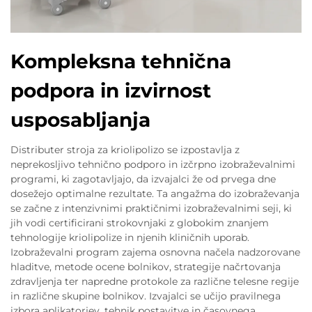
Kompleksna tehnična
podpora in izvirnost
usposabljanja
Distributer stroja za kriolipolizo se izpostavlja z
neprekosljivo tehnično podporo in izčrpno izobraževalnimi
programi, ki zagotavljajo, da izvajalci že od prvega dne
dosežejo optimalne rezultate. Ta angažma do izobraževanja
se začne z intenzivnimi praktičnimi izobraževalnimi seji, ki
jih vodi certificirani strokovnjaki z globokim znanjem
tehnologije kriolipolize in njenih kliničnih uporab.
Izobraževalni program zajema osnovna načela nadzorovane
hladitve, metode ocene bolnikov, strategije načrtovanja
zdravljenja ter napredne protokole za različne telesne regije
in različne skupine bolnikov. Izvajalci se učijo pravilnega
izbora aplikatorjev, tehnik postavitve in časovnega