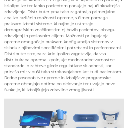
kriolipolize ter lahko pacientom ponujajo najučinkovitejša
zdravljenja. Distributer prav tako zagotavlja primerjalno
analizo različnih možnosti opreme, s čimer pomaga
praksam izbrati sisteme, ki najbolje ustrezajo
demografskim značilnostim njihovih pacientov, obsegu
zdravljenj in poslovnim ciljem. Možnosti prilagajanja
opreme omogočajo praksam konfiguracijo sistemov v
skladu z njihovimi specifičnimi potrebami in preferencami.
Distributer strojev za kriolipolizo zagotavlja, da vsa
distribuirana oprema izpolnjuje mednarodne varnostne
standarde in zahteve glede regulativne skladnosti, kar
prinaša mir v duši tako strokovnjakom kot tudi pacientom.
Redne posodobitve opreme in izboljšave programske
opreme ohranjajo optimalno delovanje ter uvajajo nove
funkcije, ki izboljšujejo zdravilne zmogljivosti.