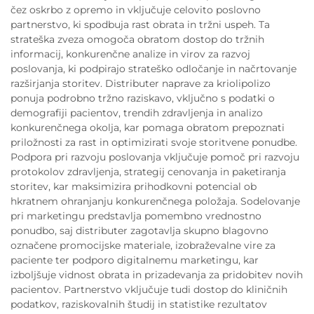
čez oskrbo z opremo in vključuje celovito poslovno
partnerstvo, ki spodbuja rast obrata in tržni uspeh. Ta
strateška zveza omogoča obratom dostop do tržnih
informacij, konkurenčne analize in virov za razvoj
poslovanja, ki podpirajo strateško odločanje in načrtovanje
razširjanja storitev. Distributer naprave za kriolipolizo
ponuja podrobno tržno raziskavo, vključno s podatki o
demografiji pacientov, trendih zdravljenja in analizo
konkurenčnega okolja, kar pomaga obratom prepoznati
priložnosti za rast in optimizirati svoje storitvene ponudbe.
Podpora pri razvoju poslovanja vključuje pomoč pri razvoju
protokolov zdravljenja, strategij cenovanja in paketiranja
storitev, kar maksimizira prihodkovni potencial ob
hkratnem ohranjanju konkurenčnega položaja. Sodelovanje
pri marketingu predstavlja pomembno vrednostno
ponudbo, saj distributer zagotavlja skupno blagovno
označene promocijske materiale, izobraževalne vire za
paciente ter podporo digitalnemu marketingu, kar
izboljšuje vidnost obrata in prizadevanja za pridobitev novih
pacientov. Partnerstvo vključuje tudi dostop do kliničnih
podatkov, raziskovalnih študij in statistike rezultatov