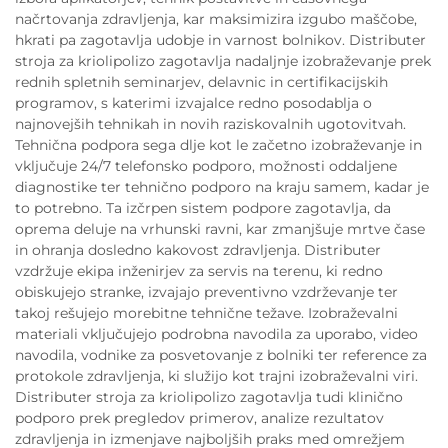
načrtovanja zdravljenja, kar maksimizira izgubo maščobe,
hkrati pa zagotavlja udobje in varnost bolnikov. Distributer
stroja za kriolipolizo zagotavlja nadaljnje izobraževanje prek
rednih spletnih seminarjev, delavnic in certifikacijskih
programov, s katerimi izvajalce redno posodablja o
najnovejših tehnikah in novih raziskovalnih ugotovitvah.
Tehnična podpora sega dlje kot le začetno izobraževanje in
vključuje 24/7 telefonsko podporo, možnosti oddaljene
diagnostike ter tehnično podporo na kraju samem, kadar je
to potrebno. Ta izčrpen sistem podpore zagotavlja, da
oprema deluje na vrhunski ravni, kar zmanjšuje mrtve čase
in ohranja dosledno kakovost zdravljenja. Distributer
vzdržuje ekipa inženirjev za servis na terenu, ki redno
obiskujejo stranke, izvajajo preventivno vzdrževanje ter
takoj rešujejo morebitne tehnične težave. Izobraževalni
materiali vključujejo podrobna navodila za uporabo, video
navodila, vodnike za posvetovanje z bolniki ter reference za
protokole zdravljenja, ki služijo kot trajni izobraževalni viri.
Distributer stroja za kriolipolizo zagotavlja tudi klinično
podporo prek pregledov primerov, analize rezultatov
zdravljenja in izmenjave najboljših praks med omrežjem