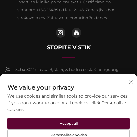
laserti za klinike po celem svetu. Certificiran po
standardu ISO 13485 od leta 2008. Zanesljiv izbor
strokovnjakov. Zahtevajte ponudbo že danes.
STOPITE V STIK
Soba 802, stavba 9, št. 16, vzhodna cesta Chenguang,
okrožje Fangshan, Peking
We value your privacy
+86-13911459627
We use cookies and similar tools to provide our services.
If you don't want to accept all cookies, click Personalize
[email protected]
cookies.
Accept all
Avtorske pravice © 2026 beijing Jontelaser Technology CO.,LTD. Vse
pravice pridržane.
Pravilnik o zasebnosti
Personalize cookies