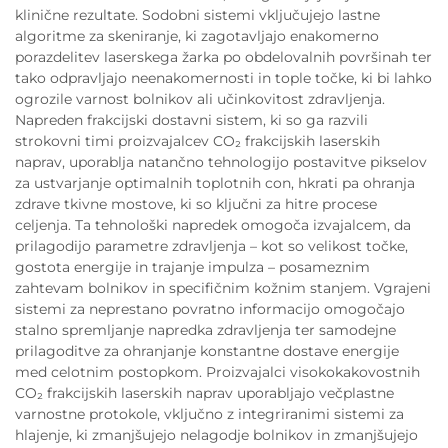
klinične rezultate. Sodobni sistemi vključujejo lastne
algoritme za skeniranje, ki zagotavljajo enakomerno
porazdelitev laserskega žarka po obdelovalnih površinah ter
tako odpravljajo neenakomernosti in tople točke, ki bi lahko
ogrozile varnost bolnikov ali učinkovitost zdravljenja.
Napreden frakcijski dostavni sistem, ki so ga razvili
strokovni timi proizvajalcev CO₂ frakcijskih laserskih
naprav, uporablja natančno tehnologijo postavitve pikselov
za ustvarjanje optimalnih toplotnih con, hkrati pa ohranja
zdrave tkivne mostove, ki so ključni za hitre procese
celjenja. Ta tehnološki napredek omogoča izvajalcem, da
prilagodijo parametre zdravljenja – kot so velikost točke,
gostota energije in trajanje impulza – posameznim
zahtevam bolnikov in specifičnim kožnim stanjem. Vgrajeni
sistemi za neprestano povratno informacijo omogočajo
stalno spremljanje napredka zdravljenja ter samodejne
prilagoditve za ohranjanje konstantne dostave energije
med celotnim postopkom. Proizvajalci visokokakovostnih
CO₂ frakcijskih laserskih naprav uporabljajo večplastne
varnostne protokole, vključno z integriranimi sistemi za
hlajenje, ki zmanjšujejo nelagodje bolnikov in zmanjšujejo