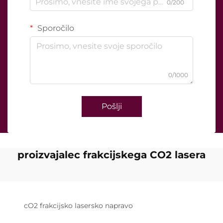
0/200
Sporočilo
0/1000
Pošlji
proizvajalec frakcijskega CO2 lasera
cO2 frakcijsko lasersko napravo