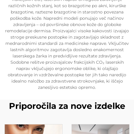
različnih kožnih stanj, kot so brazgotine po akni, kirurške
brazgotine, raztezne brazgotine in starostno povezana
poškodba kože. Napredni modeli ponujajo več načinov
zdravljenja – od površinske obnove kože do globoke
remodelacije dermisа. Proizvajalci visoke kakovosti izvajajo
stroge preskusne postopke in zagotavljajo skladnost z
mednarodnimi standardi za medicinske naprave. Vključitev
lastnih algoritmov zagotavlja dosledno enakomernost
laserskega žarka in predvidljive rezultate zdravljenja.
Sodobne rešitve proizvajalcev frakcijskih CO₂ laserskih
naprav vključujejo ergonomske oblike, ki olajšajo
obratovanje in vzdrževalne postopke ter jih tako naredijo
idealno naložbo za zdravstvene strokovnjake, ki iščejo
zanesljivo estetsko opremo.
Priporočila za nove izdelke