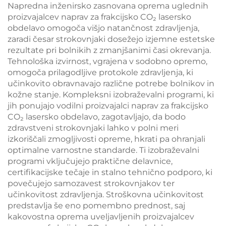
Napredna inženirsko zasnovana oprema uglednih
proizvajalcev naprav za frakcijsko CO₂ lasersko
obdelavo omogoča višjo natančnost zdravljenja,
zaradi česar strokovnjaki dosežejo izjemne estetske
rezultate pri bolnikih z zmanjšanimi časi okrevanja.
Tehnološka izvirnost, vgrajena v sodobno opremo,
omogoča prilagodljive protokole zdravljenja, ki
učinkovito obravnavajo različne potrebe bolnikov in
kožne stanje. Kompleksni izobraževalni programi, ki
jih ponujajo vodilni proizvajalci naprav za frakcijsko
CO₂ lasersko obdelavo, zagotavljajo, da bodo
zdravstveni strokovnjaki lahko v polni meri
izkoriščali zmogljivosti opreme, hkrati pa ohranjali
optimalne varnostne standarde. Ti izobraževalni
programi vključujejo praktične delavnice,
certifikacijske tečaje in stalno tehnično podporo, ki
povečujejo samozavest strokovnjakov ter
učinkovitost zdravljenja. Stroškovna učinkovitost
predstavlja še eno pomembno prednost, saj
kakovostna oprema uveljavljenih proizvajalcev