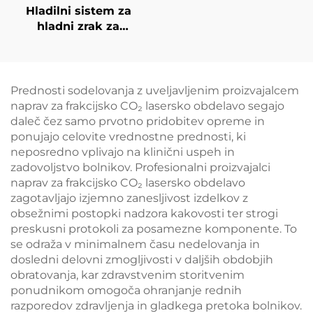
Hladilni sistem za
hladni zrak za
medicinske namene
za estetske lasere,
lajšanje bolečin,
epidermalno zaščito,
Prednosti sodelovanja z uveljavljenim proizvajalcem
neprekinjeno
naprav za frakcijsko CO₂ lasersko obdelavo segajo
brezkontaktno
daleč čez samo prvotno pridobitev opreme in
uporabo v kliničnih
ponujajo celovite vrednostne prednosti, ki
razmerah
neposredno vplivajo na klinični uspeh in
zadovoljstvo bolnikov. Profesionalni proizvajalci
naprav za frakcijsko CO₂ lasersko obdelavo
zagotavljajo izjemno zanesljivost izdelkov z
obsežnimi postopki nadzora kakovosti ter strogi
preskusni protokoli za posamezne komponente. To
se odraža v minimalnem času nedelovanja in
dosledni delovni zmogljivosti v daljših obdobjih
obratovanja, kar zdravstvenim storitvenim
ponudnikom omogoča ohranjanje rednih
razporedov zdravljenja in gladkega pretoka bolnikov.