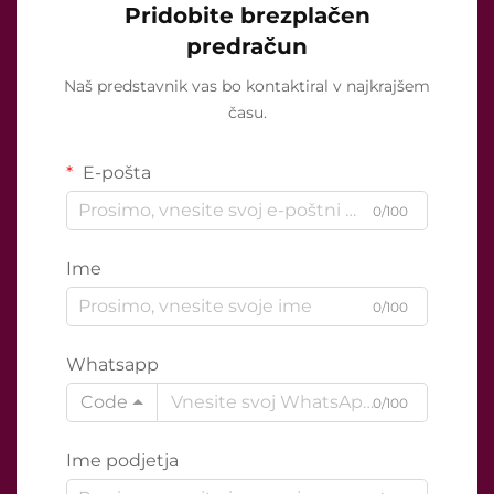
Pridobite brezplačen
predračun
Naš predstavnik vas bo kontaktiral v najkrajšem
času.
E-pošta
0/100
Ime
0/100
Whatsapp
Code
0/100
Ime podjetja