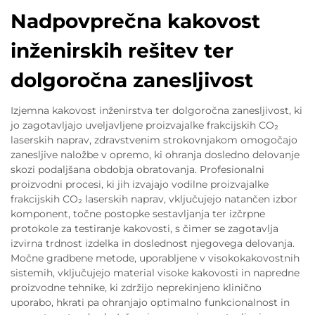
Nadpovprečna kakovost
inženirskih rešitev ter
dolgoročna zanesljivost
Izjemna kakovost inženirstva ter dolgoročna zanesljivost, ki
jo zagotavljajo uveljavljene proizvajalke frakcijskih CO₂
laserskih naprav, zdravstvenim strokovnjakom omogočajo
zanesljive naložbe v opremo, ki ohranja dosledno delovanje
skozi podaljšana obdobja obratovanja. Profesionalni
proizvodni procesi, ki jih izvajajo vodilne proizvajalke
frakcijskih CO₂ laserskih naprav, vključujejo natančen izbor
komponent, točne postopke sestavljanja ter izčrpne
protokole za testiranje kakovosti, s čimer se zagotavlja
izvirna trdnost izdelka in doslednost njegovega delovanja.
Močne gradbene metode, uporabljene v visokokakovostnih
sistemih, vključujejo material visoke kakovosti in napredne
proizvodne tehnike, ki zdržijo neprekinjeno klinično
uporabo, hkrati pa ohranjajo optimalno funkcionalnost in