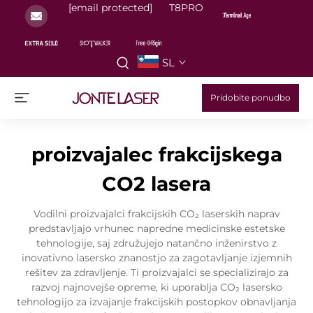
[email protected]
T8PRO
SL
Pridobite ponudbo
proizvajalec frakcijskega
CO2 lasera
Vodilni proizvajalci frakcijskih CO₂ laserskih naprav
predstavljajo vrhunec napredne medicinske estetske
tehnologije, saj združujejo natančno inženirstvo z
inovativno lasersko znanostjo za zagotavljanje izjemnih
rešitev za zdravljenje. Ti proizvajalci se specializirajo za
razvoj najnovejše opreme, ki uporablja CO₂ lasersko
tehnologijo za izvajanje frakcijskih postopkov obnavljanja