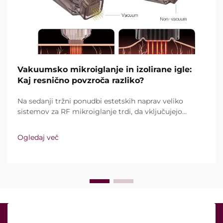
Vakuumsko mikroiglanje in izolirane igle:
Kaj resnično povzroča razliko?
Na sedanji tržni ponudbi estetskih naprav veliko
sistemov za RF mikroiglanje trdi, da vključujejo
vakuumsko tehnologijo in izolirane igle. Ključno
vprašanje pa ni le, ali te funkcije sploh obstajajo,
Ogledaj več
temveč kako natančno delujejo med kliničnim
zdravljenjem ...