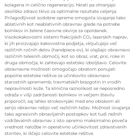
kolagena in celično regeneracijo, hkrati pa ohranjajo
okoliško zdravo tkivo za optimalne rezultate celjenja.
Prilagodljivost sodobne opreme omogoča izvajanje tako
ablativnih kot neablativnih obravnav glede na potrebe
bolnikov in želene časovne okvirje za opoldanek.
Visokokakovostni sistemi frakcijskih CO₂ laserskih naprav,
ki jih proizvajajo kakovostna podjetja, vključujejo več
različnih ročnih delov (handpiece-ov), ki olajšajo obravnavo
različnih telesnih območij, kot so obraz, vrat, prsi, roke in
druga območja, ki zahtevajo estetsko izboljšavo. Celovite
obravnavne možnosti omogočajo obratom ponujati
popolne estetske rešitve za učinkovito obravnavo
starostnih sprememb, travmatskih brazgotin in vrodih
nepravilnosti kože. Ta klinična raznolikost se neposredno
odraža v višji zadržanosti bolnikov in večjem številu
priporočil, saj lahko strokovnjaki med eno obiskom ali
serijo obravnav rešijo več različnih težav. Možnost izvajanja
tako agresivnih obnavljalnih postopkov kot tudi nežnih
vzdrževalnih obravnav z isto opremo maksimalno poveča
vrednost naložbe in operativno učinkovitost zdravstvenih
storitev, ki iščejo celovite estetske rešitve.