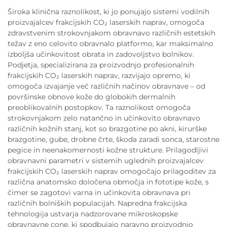
Široka klinična raznolikost, ki jo ponujajo sistemi vodilnih
proizvajalcev frakcijskih CO₂ laserskih naprav, omogoča
zdravstvenim strokovnjakom obravnavo različnih estetskih
težav z eno celovito obravnalo platformo, kar maksimalno
izboljša učinkovitost obrata in zadovoljstvo bolnikov.
Podjetja, specializirana za proizvodnjo profesionalnih
frakcijskih CO₂ laserskih naprav, razvijajo opremo, ki
omogoča izvajanje več različnih načinov obravnave – od
površinske obnove kože do globokih dermalnih
preoblikovalnih postopkov. Ta raznolikost omogoča
strokovnjakom zelo natančno in učinkovito obravnavo
različnih kožnih stanj, kot so brazgotine po akni, kirurške
brazgotine, gube, drobne črte, škoda zaradi sonca, starostne
pegice in neenakomernosti kožne strukture. Prilagodljivi
obravnavni parametri v sistemih uglednih proizvajalcev
frakcijskih CO₂ laserskih naprav omogočajo prilagoditev za
različna anatomsko določena območja in fototipe kože, s
čimer se zagotovi varna in učinkovita obravnava pri
različnih bolniških populacijah. Napredna frakcijska
tehnologija ustvarja nadzorovane mikroskopske
obravnavne cone, ki spodbujajo naravno proizvodnjo