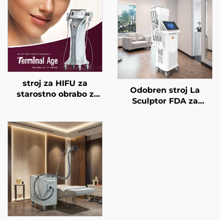
stroj za HIFU za
Odobren stroj La
starostno obrabo z
Sculptor FDA za
natančnim
zmanjševanje
zdravljenjem na 4
maščobe in celulita z
frekvencah,
diodnim laserjem 1060
dvigovanje obraza,
nm za oblikovanje
napenjanje kože in
telesa in izgubo teže
modeliranje telesa