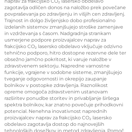
naprav za frakcijsko CO₂ lasersko obdelavo
zagotavlja odličen donos na naložbo prek povečane
povpraševanja po zdravljenju in višjih cen zdravljenj.
Trajnost in dolgo življenjsko dobo profesionalno
izdelanih sistemov zmanjšujejo stroške zamenjave
in vzdrževanja s časom. Nadgradnja strankam
usmerjene podpore proizvajalcev naprav za
frakcijsko CO₂ lasersko obdelavo vključuje odzivno
tehnično podporo, hitro dostopne rezervne dele ter
obsežno jamčno pokritost, ki varuje naložbe v
zdravstvenem sektorju. Napredne varnostne
funkcije, vgrajene v sodobne sisteme, zmanjšujejo
tveganje odgovornosti in okrepijo zaupanje
bolnikov v postopke zdravljenja. Raznolikost
opreme omogoča zdravstvenim ustanovam
razširitev ponudbe storitev in privabljanje širšega
spektra bolnikov, kar znatno povečuje prihodkovni
potencial. Nenehna inovativnost naprednih
proizvajalcev naprav za frakcijsko CO₂ lasersko
obdelavo zagotavlja dostop do najnovejših
tehnoloških dosežkov in metod zdravljenja. Pomoč