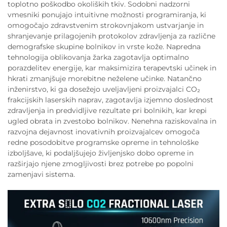
toplotno poškodbo okoliških tkiv. Sodobni nadzorni
vmesniki ponujajo intuitivne možnosti programiranja, ki
omogočajo zdravstvenim strokovnjakom ustvarjanje in
shranjevanje prilagojenih protokolov zdravljenja za različne
demografske skupine bolnikov in vrste kože. Napredna
tehnologija oblikovanja žarka zagotavlja optimalno
porazdelitev energije, kar maksimizira terapevtski učinek in
hkrati zmanjšuje morebitne neželene učinke. Natančno
inženirstvo, ki ga dosežejo uveljavljeni proizvajalci CO₂
frakcijskih laserskih naprav, zagotavlja izjemno doslednost
zdravljenja in predvidljive rezultate pri bolnikih, kar krepi
ugled obrata in zvestobo bolnikov. Nenehna raziskovalna in
razvojna dejavnost inovativnih proizvajalcev omogoča
redne posodobitve programske opreme in tehnološke
izboljšave, ki podaljšujejo življenjsko dobo opreme in
razširjajo njene zmogljivosti brez potrebe po popolni
zamenjavi sistema.