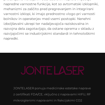
napredne varnostne funkcije, kot so avtomatski izklopniki,
mehanizmi za zaščito pred pregrevanjem in integrirani
varnostni izklopi, ki imajo prednostno vlogo pri varnosti
bolnikov in operaterjev med vsemi postopki. Nenehni
izboljševalni ukrepi ter nadaljevajoča raziskovalna in
razvojna dela zagotavljajo, da ostane oprema v skladu z
razvijajočimi se industrijskimi standardi in tehnološkimi
napredki.
JONTELASER ponuja medicinske estetske naprave
z certifikati FDA/CE, vključno z napravami HIFU, RF
mikroiglenimi napravami in frakcijskimi CO2