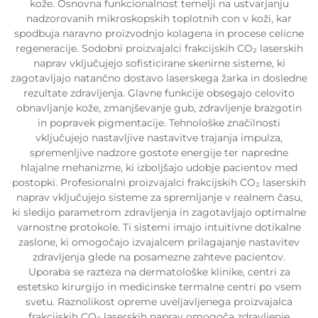
kože. Osnovna funkcionalnost temelji na ustvarjanju
nadzorovanih mikroskopskih toplotnih con v koži, kar
spodbuja naravno proizvodnjo kolagena in procese celicne
regeneracije. Sodobni proizvajalci frakcijskih CO₂ laserskih
naprav vključujejo sofisticirane skenirne sisteme, ki
zagotavljajo natančno dostavo laserskega žarka in dosledne
rezultate zdravljenja. Glavne funkcije obsegajo celovito
obnavljanje kože, zmanjševanje gub, zdravljenje brazgotin
in popravek pigmentacije. Tehnološke značilnosti
vključujejo nastavljive nastavitve trajanja impulza,
spremenljive nadzore gostote energije ter napredne
hlajalne mehanizme, ki izboljšajo udobje pacientov med
postopki. Profesionalni proizvajalci frakcijskih CO₂ laserskih
naprav vključujejo sisteme za spremljanje v realnem času,
ki sledijo parametrom zdravljenja in zagotavljajo optimalne
varnostne protokole. Ti sistemi imajo intuitivne dotikalne
zaslone, ki omogočajo izvajalcem prilagajanje nastavitev
zdravljenja glede na posamezne zahteve pacientov.
Uporaba se razteza na dermatološke klinike, centri za
estetsko kirurgijo in medicinske termalne centri po vsem
svetu. Raznolikost opreme uveljavljenega proizvajalca
frakcijskih CO₂ laserskih naprav omogoča zdravljenje