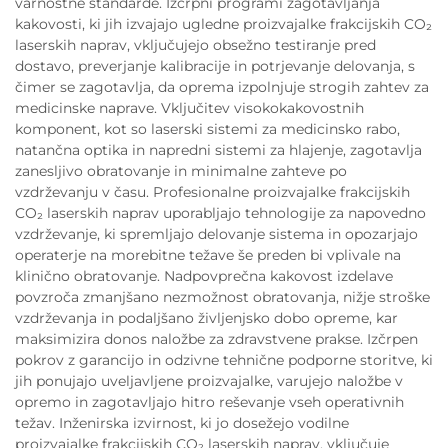
varnostne standarde. Izčrpni programi zagotavljanja
kakovosti, ki jih izvajajo ugledne proizvajalke frakcijskih CO₂
laserskih naprav, vključujejo obsežno testiranje pred
dostavo, preverjanje kalibracije in potrjevanje delovanja, s
čimer se zagotavlja, da oprema izpolnjuje strogih zahtev za
medicinske naprave. Vključitev visokokakovostnih
komponent, kot so laserski sistemi za medicinsko rabo,
natančna optika in napredni sistemi za hlajenje, zagotavlja
zanesljivo obratovanje in minimalne zahteve po
vzdrževanju v času. Profesionalne proizvajalke frakcijskih
CO₂ laserskih naprav uporabljajo tehnologije za napovedno
vzdrževanje, ki spremljajo delovanje sistema in opozarjajo
operaterje na morebitne težave še preden bi vplivale na
klinično obratovanje. Nadpovprečna kakovost izdelave
povzroča zmanjšano nezmožnost obratovanja, nižje stroške
vzdrževanja in podaljšano življenjsko dobo opreme, kar
maksimizira donos naložbe za zdravstvene prakse. Izčrpen
pokrov z garancijo in odzivne tehnične podporne storitve, ki
jih ponujajo uveljavljene proizvajalke, varujejo naložbe v
opremo in zagotavljajo hitro reševanje vseh operativnih
težav. Inženirska izvirnost, ki jo dosežejo vodilne
proizvajalke frakcijskih CO₂ laserskih naprav, vključuje