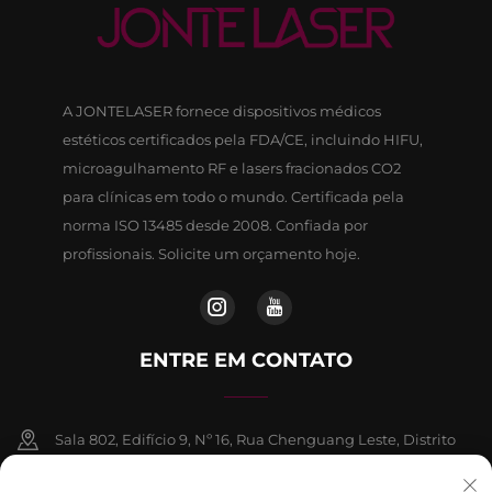
A JONTELASER fornece dispositivos médicos
estéticos certificados pela FDA/CE, incluindo HIFU,
microagulhamento RF e lasers fracionados CO2
para clínicas em todo o mundo. Certificada pela
norma ISO 13485 desde 2008. Confiada por
profissionais. Solicite um orçamento hoje.
ENTRE EM CONTATO
Sala 802, Edifício 9, Nº 16, Rua Chenguang Leste, Distrito
de Fangshan, Pequim