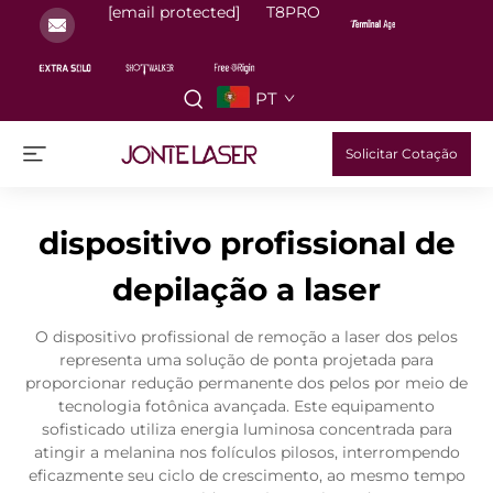
[email protected]
T8PRO
PT
Solicitar Cotação
dispositivo profissional de
depilação a laser
O dispositivo profissional de remoção a laser dos pelos
representa uma solução de ponta projetada para
proporcionar redução permanente dos pelos por meio de
tecnologia fotônica avançada. Este equipamento
sofisticado utiliza energia luminosa concentrada para
atingir a melanina nos folículos pilosos, interrompendo
eficazmente seu ciclo de crescimento, ao mesmo tempo