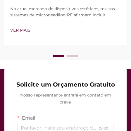
No atual mercado de dispositivos estéticos, muitos
sistemas de microneedling RF afirmam incluir
tecnologia de vácuo e agulhas isoladas. Contudo, a
verdadeira questão não é simplesmente se esses
VER MAIS
recursos existem, mas sim como funcionam com
precisão durante o tratamento clínico...
Solicite um Orçamento Gratuito
Nosso representante entrará em contato em
breve.
Email
0/100