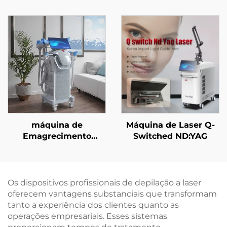
Facial com
aprovada pela FDA, CE
Microagulhamento em
Médico e MMDSAP
Ouro e
Radiofrequência de
Dupla Frequência (1/2
MHz)
máquina de
Máquina de Laser Q-
Emagrecimento
Switched ND:YAG
Criogênico com 4
Cabos e 8 Cabeças
Interchangeáveis,
Tecnologia de
Os dispositivos profissionais de depilação a laser
Resfriamento de 360
oferecem vantagens substanciais que transformam
Graus e Crioterapia
tanto a experiência dos clientes quanto as
para Perda de Peso
operações empresariais. Esses sistemas