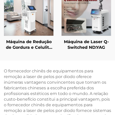
Corporal para Idade
Dupla Frequência (1/2
Avançada
MHz)
Máquina de Redução
Máquina de Laser Q-
de Gordura e Celulite
Switched ND:YAG
La Sculptor com Laser
de Diodo de 1060 nm
para Modelagem
Corporal e
O fornecedor chinês de equipamentos para
Emagrecimento,
remoção a laser de pelos por diodo oferece
aprovada pela FDA
inúmeras vantagens convincentes que tornam os
fabricantes chineses a escolha preferida dos
profissionais estéticos em todo o mundo. A relação
custo-benefício constitui a principal vantagem, pois
o fornecedor chinês de equipamentos para
remoção a laser de pelos por diodo fornece sistemas