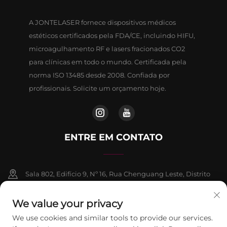
A JONTELASER fornece dispositivos médicos
estéticos certificados pela FDA/CE, incluindo HIFU,
microagulhamento RF e lasers fracionados CO2
para clínicas em todo o mundo. Certificada pela
norma ISO 13485 desde 2008. Confiada por
profissionais. Solicite um orçamento hoje.
ENTRE EM CONTATO
Sala 802, Edifício 9, Nº 16, Rua Chenguang Leste, Distrito
de Fangshan, Pequim
We value your privacy
+86-13911459627
We use cookies and similar tools to provide our services.