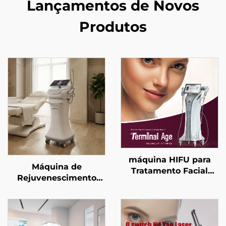
Lançamentos de Novos
Produtos
máquina HIFU para
Máquina de
Tratamento Facial
Rejuvenescimento
Preciso com 4
Facial com
Frequências, Elevação
Microagulhamento em
Facial, Firmamento
Ouro e
Cutâneo e Modelagem
Radiofrequência de