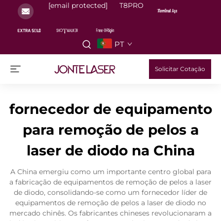
[email protected]
T8PRO
PT
Solicitar Cotação
fornecedor de equipamento
para remoção de pelos a
laser de diodo na China
A China emergiu como um importante centro global para
a fabricação de equipamentos de remoção de pelos a laser
de diodo, consolidando-se como um fornecedor líder de
equipamentos de remoção de pelos a laser de diodo no
mercado chinês. Os fabricantes chineses revolucionaram a