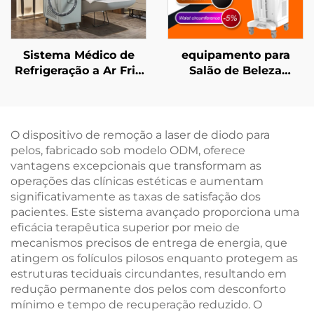
Sistema Médico de
equipamento para
Refrigeração a Ar Frio
Salão de Beleza
para Proteção
Ciccslim EMS com
Epidérmica, Alívio da
Campo Magnético de 3
Dor e Uso Contínuo
Tesla e 4 Cabos para
sem Contato em
Estimulação
O dispositivo de remoção a laser de diodo para
Ambientes Clínicos,
Eletromagnética
pelos, fabricado sob modelo ODM, oferece
destinado a
Muscular
vantagens excepcionais que transformam as
equipamentos
operações das clínicas estéticas e aumentam
estéticos a laser
significativamente as taxas de satisfação dos
pacientes. Este sistema avançado proporciona uma
eficácia terapêutica superior por meio de
mecanismos precisos de entrega de energia, que
atingem os folículos pilosos enquanto protegem as
estruturas teciduais circundantes, resultando em
redução permanente dos pelos com desconforto
mínimo e tempo de recuperação reduzido. O