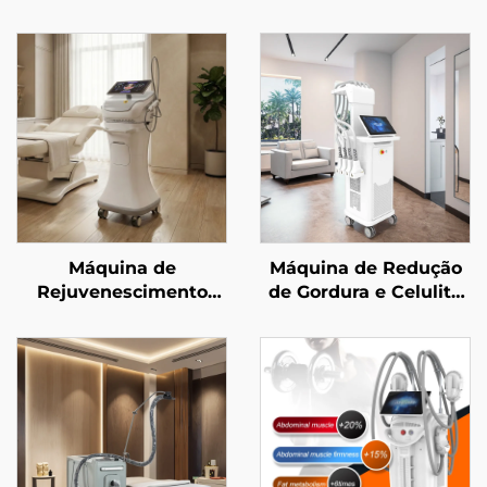
Máquina de
Máquina de Redução
Rejuvenescimento
de Gordura e Celulite
Facial com
La Sculptor com Laser
Microagulhamento em
de Diodo de 1060 nm
Ouro e
para Modelagem
Radiofrequência de
Corporal e
Dupla Frequência (1/2
Emagrecimento,
MHz)
aprovada pela FDA