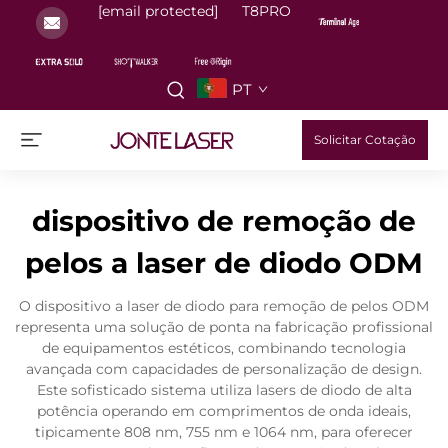
[email protected]
T8PRO
PT
Solicitar Cotação
dispositivo de remoção de
pelos a laser de diodo ODM
O dispositivo a laser de diodo para remoção de pelos ODM
representa uma solução de ponta na fabricação profissional
de equipamentos estéticos, combinando tecnologia
avançada com capacidades de personalização de design.
Este sofisticado sistema utiliza lasers de diodo de alta
potência operando em comprimentos de onda ideais,
tipicamente 808 nm, 755 nm e 1064 nm, para oferecer