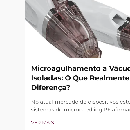
Microagulhamento a Vácuo
Isoladas: O Que Realmente
Diferença?
No atual mercado de dispositivos esté
sistemas de microneedling RF afirmam
de vácuo e agulhas isoladas. Contudo
VER MAIS
questão não é simplesmente se esses