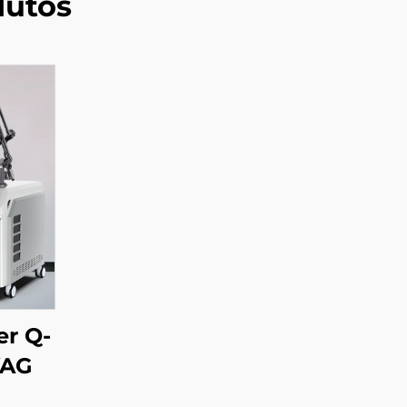
dutos
er Q-
YAG