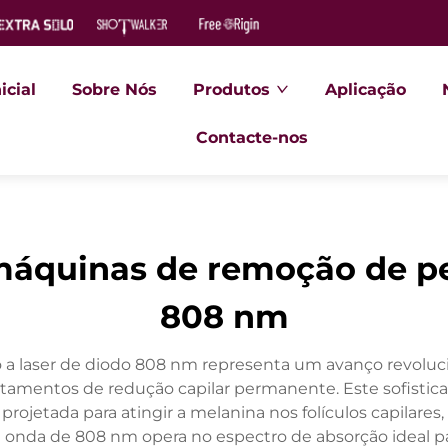
icial
Sobre Nós
Produtos
Aplicação
Contacte-nos
máquinas de remoção de pel
808 nm
a laser de diodo 808 nm representa um avanço revolucio
atamentos de redução capilar permanente. Este sofistica
rojetada para atingir a melanina nos folículos capilare
nda de 808 nm opera no espectro de absorção ideal par