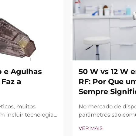
 e Agulhas
50 W vs 12 W 
 Faz a
RF: Por Que u
Sempre Signifi
ticos, muitos
No mercado de dispo
 incluir tecnologia
parâmetros são comun
, a verdadeira
dispositivo (W) é f
VER MAIS
 recursos existem,
principal diferencia