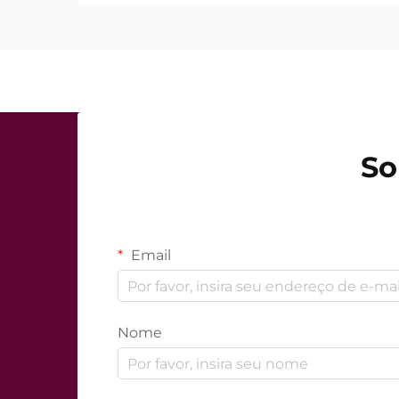
mas sim como funcionam com precis
tratamento clínico...
So
Email
Nome