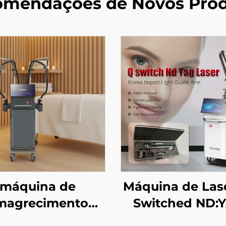
mendações de Novos Pro
máquina de
Máquina de Las
magrecimento
Switched ND:
oral com Micro-