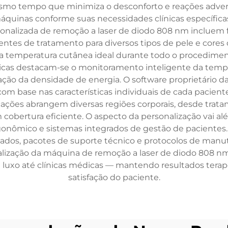
esmo tempo que minimiza o desconforto e reações adver
quinas conforme suas necessidades clínicas específicas
onalizada de remoção a laser de diodo 808 nm incluem fo
gentes de tratamento para diversos tipos de pele e cores 
 temperatura cutânea ideal durante todo o procedimen
ógicas destacam-se o monitoramento inteligente da tempe
ração da densidade de energia. O software proprietário 
m base nas características individuais de cada paciente
plicações abrangem diversas regiões corporais, desde trat
cobertura eficiente. O aspecto da personalização vai al
gonômico e sistemas integrados de gestão de pacientes.
ados, pacotes de suporte técnico e protocolos de man
alização da máquina de remoção a laser de diodo 808 n
luxo até clínicas médicas — mantendo resultados terapê
satisfação do paciente.