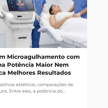
em Microagulhamento com
ma Potência Maior Nem
ca Melhores Resultados
sitivos estéticos, comparações de
s. Entre eles, a potência do
requentemente destacada como um
l de venda. No entanto, sob uma