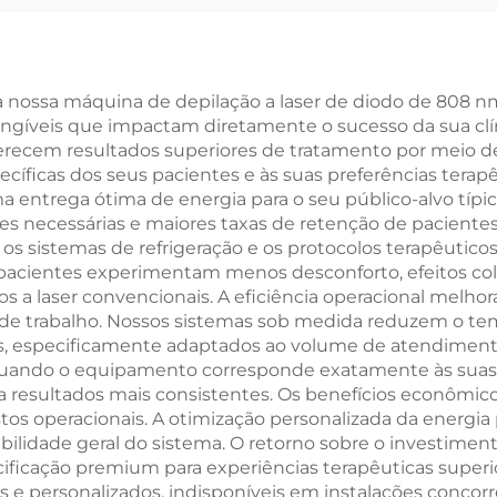
as Coolwave de
2,45 GHz para
torno Corporal,
a nossa máquina de depilação a laser de diodo de 808 n
gíveis que impactam diretamente o sucesso da sua clíni
ção de Celulite,
oferecem resultados superiores de tratamento por meio d
Elevação e
ecíficas dos seus pacientes e às suas preferências terapê
a entrega ótima de energia para o seu público-alvo típi
mamento Facial
s necessárias e maiores taxas de retenção de pacientes
Radiofrequência
s os sistemas de refrigeração e os protocolos terapêuti
acientes experimentam menos desconforto, efeitos col
a laser convencionais. A eficiência operacional melhor
xos de trabalho. Nossos sistemas sob medida reduzem o 
, especificamente adaptados ao volume de atendimento e
 quando o equipamento corresponde exatamente às suas 
a resultados mais consistentes. Os benefícios econômic
s operacionais. A otimização personalizada da energia p
bilidade geral do sistema. O retorno sobre o investimen
ecificação premium para experiências terapêuticas sup
os e personalizados, indisponíveis em instalações conco