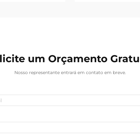
ão durante o
perspectiva clínica, 
muitos casos, a chama
licite um Orçamento Gratu
Nosso representante entrará em contato em breve.