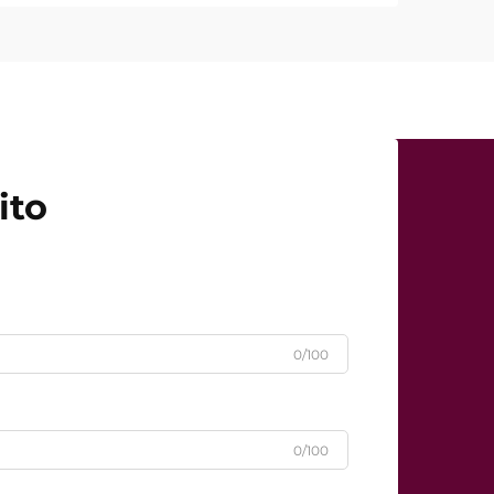
a realidade é bastante diferente. Em
da 'potência...'
ito
0/100
0/100