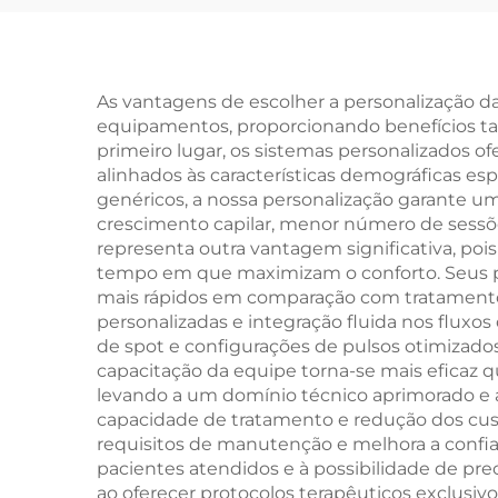
Microagulhamento
ond
em Ouro e
Radiofrequência de
Con
As vantagens de escolher a personalização d
equipamentos, proporcionando benefícios tan
Dupla Frequência
Redu
primeiro lugar, os sistemas personalizados 
(1/2 MHz)
alinhados às características demográficas esp
genéricos, a nossa personalização garante um
Fir
crescimento capilar, menor número de sessõe
por 
representa outra vantagem significativa, poi
tempo em que maximizam o conforto. Seus p
mais rápidos em comparação com tratamentos 
personalizadas e integração fluida nos flu
de spot e configurações de pulsos otimizados
capacitação da equipe torna-se mais eficaz
levando a um domínio técnico aprimorado e 
capacidade de tratamento e redução dos custo
requisitos de manutenção e melhora a confia
pacientes atendidos e à possibilidade de pr
ao oferecer protocolos terapêuticos exclusiv