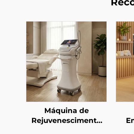
Reco
Máquina de
Rejuvenescimento
E
Facial com
Corp