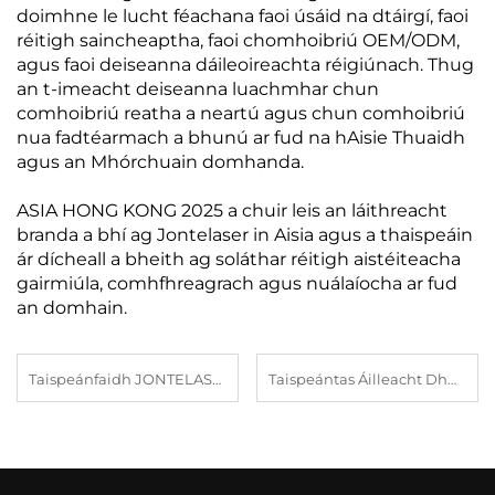
doimhne le lucht féachana faoi úsáid na dtáirgí, faoi
réitigh saincheaptha, faoi chomhoibriú OEM/ODM,
agus faoi deiseanna dáileoireachta réigiúnach. Thug
an t-imeacht deiseanna luachmhar chun
comhoibriú reatha a neartú agus chun comhoibriú
nua fadtéarmach a bhunú ar fud na hAisie Thuaidh
agus an Mhórchuain domhanda.
ASIA HONG KONG 2025 a chuir leis an láithreacht
branda a bhí ag Jontelaser in Aisia agus a thaispeáin
ár dícheall a bheith ag soláthar réitigh aistéiteacha
gairmiúla, comhfhreagrach agus nuálaíocha ar fud
an domhain.
Taispeánfaidh JONTELASER réiteach aistéitice casta ag Professional Beauty India – Delhi 2026 | Stánd 330
Taispeántas Áilleacht Dhúbail: Díolacháin láithreach agus fás agallmhaireachta