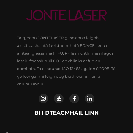
Tairgeann JONTELASER gléasanna leighis
aistéiteacha atá faoi dheimhniú FDA/CE, lena n-
áirítear gléasanna HIFU, RF le micrithinneáil agus
lasairí frachshinúil CO2 do chlinicí ar fud an
domhain. Tá ceadúnas ISO 13485 againn ó 2008. Tá
go leor gairmí leighis ag brath orainn. Iarr ar
chuidiú inniu.
BÍ I DTEAGMHÁIL LINN