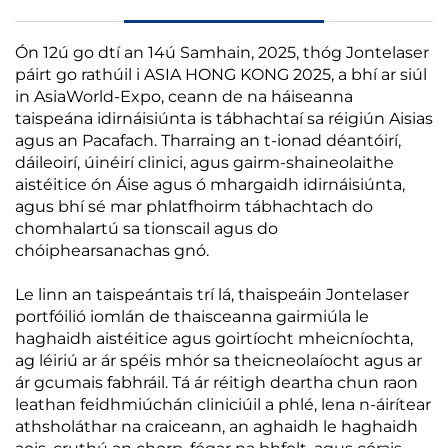
Ón 12ú go dtí an 14ú Samhain, 2025, thóg Jontelaser
páirt go rathúil i ASIA HONG KONG 2025, a bhí ar siúl
in AsiaWorld-Expo, ceann de na háiseanna
taispeána idirnáisiúnta is tábhachtaí sa réigiún Aisias
agus an Pacafach. Tharraing an t-ionad déantóirí,
dáileoirí, úinéirí clinici, agus gairm-shaineolaithe
aistéitice ón Áise agus ó mhargaidh idirnáisiúnta,
agus bhí sé mar phlatfhoirm tábhachtach do
chomhalartú sa tionscail agus do
chóiphearsanachas gnó.
Le linn an taispeántais trí lá, thaispeáin Jontelaser
portfóilió iomlán de thaisceanna gairmiúla le
haghaidh aistéitice agus goirtíocht mheicníochta,
ag léiriú ar ár spéis mhór sa theicneolaíocht agus ar
ár gcumais fabhráil. Tá ár réitigh deartha chun raon
leathan feidhmiúchán cliniciúil a phlé, lena n-áirítear
athsholáthar na craiceann, an aghaidh le haghaidh