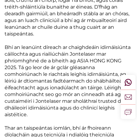
aois, cruthú an chorp, fógar na bhfolt, agus córais
tréith-shláintiúla bunaithe ar éineas. D’fhág an
dearadh gairmiúil, an bheárradh stábla ar an chóras,
agus an luach cliniciúil a bhí ag ár mbuailteoirí aird
leanúnach ar chuile duine a thug cuairt ar an
taispeántas.
Bhí an leanúint díreach ar chaighdeáin idirnáisiúnta
cáilíochta agus riailiúcháin Jontelaser mar
phríomhghné de a bheith ag ASIA HONG KONG
2025. Tá go leor de ár gclár gléasanna
comhoiriúnach le riachtais leighis idirnáisiúnta, ag
léiriú ár dtiomantas fadtéarmach do shábháilteacht,
éifeachtacht agus ionadúlacht an táirge. Léirigh an
comhoiriúnacht seo go mór an cinneadh atá ag
custaiméirí i Jontelaser mar sholáthraí trusted do
dháileoirí idirnáisiúnta agus do chlinicí leighis
aistéitice.
Thar an taispeántas iomlán, bhí ár fhoireann
díolacháin agus teicniúla i ndialóig theicniúla