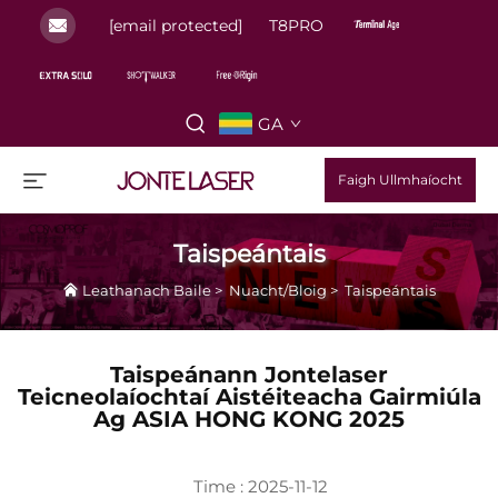
[email protected]
T8PRO
GA
Faigh Ullmhaíocht
Taispeántais
Leathanach Baile
>
Nuacht/Bloig
>
Taispeántais
Taispeánann Jontelaser
Teicneolaíochtaí Aistéiteacha Gairmiúla
Ag ASIA HONG KONG 2025
Time : 2025-11-12