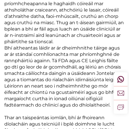
príomhcheapanna le haghaidh cóireáil mar
athsholáthar craiceann, athchóiriú le lasair, cóireáil
d’athraithe datha, faoi-mhúscailt, cruthú an chorp
agus cruthú na miasc. Thug an t-áisean gairmiúil, an
bplean a bhí ar fáil agus luach an úsáide cliniciúil ar
ár n-instraimí aird leanúnach ar chuairteoirí agus ar
pháirtithe sa tionscal.
Bhí aitheantas láidir ar ár dheimhnithe táirge agus
ar ár stándaí comhlíonachta mar phríomhghné de
rannpháirtiú againn. Tá FDA agus CE Leighis fáilte
go dtí go leor de ár gcomhdháil, ag léiriú an chórais
smachta cáilíochta daingin a úsáideann Jontelaser
agus a tiomantas do rialacháin idirnáisiúnta leighis.
Léiríonn an neart seo i ndheimhnithe go mór
éifeacht ar chiontú na gcustaiméirí agus go bhfuil ár
margaíocht curtha in ionad oiliúnaí oifigiúil
fadtéarmach do chlinicí agus do dhíolaitheoirí.
Thar an taispeántas iomlán, bhí ár fhoireann
díolacháin agus teicniúil i bplé doimhne le lucht