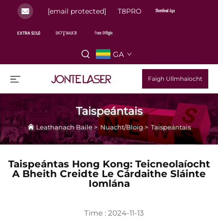
[email protected]
T8PRO
GA
Faigh Ullmhaíocht
Taispeántais
Leathanach Baile
>
Nuacht/Bloig
>
Taispeántais
Taispeántas Hong Kong: Teicneolaíocht
A Bheith Creidte Le Cárdaithe Sláinte
Iomlána
Time : 2024-11-13