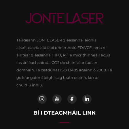
Tairgeann JONTELASER gléasanna leighis
aistéiteacha atá faoi dheimhniú FDA/CE, lena n-
áirítear gléasanna HIFU, RF le micrithinneáil agus
lasairí frachshinúil CO2 do chlinicí ar fud an
domhain. Tá ceadúnas ISO 13485 againn ó 2008. Tá
go leor gairmí leighis ag brath orainn. Iarr ar
chuidiú inniu.
BÍ I DTEAGMHÁIL LINN