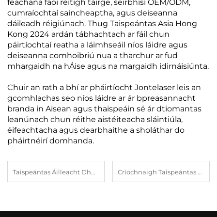
féachana faoi réitigh táirge, seirbhísí OEM/ODM,
cumraíochtaí saincheaptha, agus deiseanna
dáileadh réigiúnach. Thug Taispeántas Asia Hong
Kong 2024 ardán tábhachtach ar fáil chun
páirtíochtaí reatha a láimhseáil níos láidre agus
deiseanna comhoibriú nua a tharchur ar fud
mhargaidh na hÁise agus na margaidh idirnáisiúnta.
Chuir an rath a bhí ar pháirtíocht Jontelaser leis an
gcomhlachas seo níos láidre ar ár bpreasannacht
branda in Aisean agus thaispeáin sé ár dtiomantas
leanúnach chun réithe aistéiteacha sláintiúla,
éifeachtacha agus dearbhaithe a sholáthar do
pháirtnéirí domhanda.
Taispeántas Áilleacht Dhúbail: Díolacháin láithreach agus fás agallmhaireachta
Críochnaigh Taispeántas Tuirc: Tá aithne ar an mbranda ag éirí go tapa