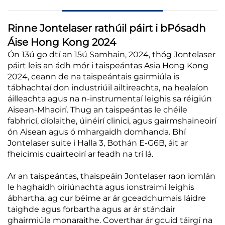
Rinne Jontelaser rathúil páirt i bPósadh
Áise Hong Kong 2024
Ón 13ú go dtí an 15ú Samhain, 2024, thóg Jontelaser
páirt leis an ádh mór i taispeántas Asia Hong Kong
2024, ceann de na taispeántais gairmiúla is
tábhachtaí don industriúil ailtireachta, na healaíon
áilleachta agus na n-instrumentaí leighis sa réigiún
Aisean-Mhaoirí. Thug an taispeántas le chéile
fabhricí, díolaithe, úinéirí clinici, agus gairmshaineoirí
ón Aisean agus ó mhargaidh domhanda. Bhí
Jontelaser suite i Halla 3, Bothán E-G6B, áit ar
fheicimis cuairteoirí ar feadh na trí lá.
Ar an taispeántas, thaispeáin Jontelaser raon iomlán
le haghaidh oiriúnachta agus ionstraimí leighis
ábhartha, ag cur béime ar ár gceadchumais láidre
taighde agus forbartha agus ar ár stándair
ghairmiúla monaraithe. Coverthar ár gcuid táirgí na