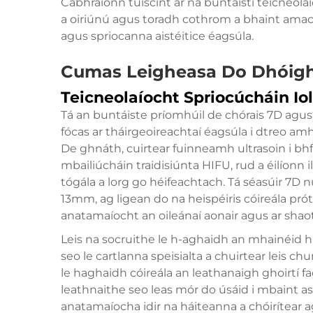
Cabhraíonn tuiscint ar na buntáistí teicneola
a oiriúnú agus toradh cothrom a bhaint amac
agus spriocanna aistéitice éagsúla.
Cumas Leigheasa Do Dhóigh
Teicneolaíocht Spriocúcháin Io
Tá an buntáiste príomhúil de chórais 7D agu
fócas ar tháirgeoireachtaí éagsúla i dtreo amh
De ghnáth, cuirtear fuinneamh ultrasoin i b
mbailiúcháin traidisiúnta HIFU, rud a éilíonn 
tógála a lorg go héifeachtach. Tá séasúir 7D 
13mm, ag ligean do na heispéiris cóireála pró
anatamaíocht an oileánaí aonair agus ar shao
Leis na socruithe le h-aghaidh an mhainéid h
seo le cartlanna speisialta a chuirtear leis 
le haghaidh cóireála an leathanaigh ghoirtí 
leathnaithe seo leas mór do úsáid i mbaint as 
anatamaíocha idir na háiteanna a chóirítear 