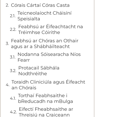
Córais Cártaí Córas Casta
Teicneolaíocht Cháisíní
Speisialta
Feabhsú ar Éifeachtacht na
Tréimhse Cóirithe
Feabhsú ar Chóras an Othair
agus ar a Shábháilteacht
Nodanna Sóisearacha Níos
Fearr
Protacail Sábhála
Nodthréithe
Toraidh Cliniciúla agus Éifeacht
an Chórais
Torthaí Feabhsaithe i
bReducadh na mBulga
Eifectí Fheabhsaithe ar
Threisiú na Craiceann