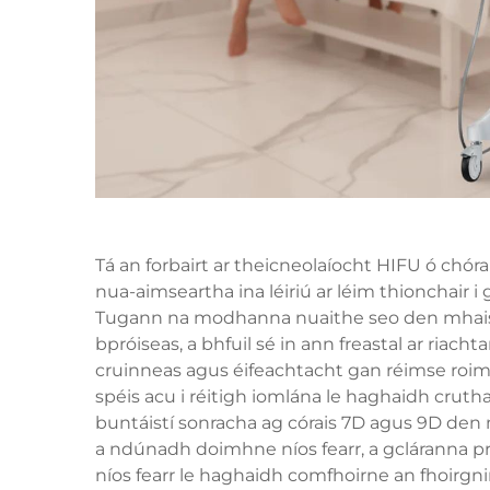
Tá an forbairt ar theicneolaíocht HIFU ó chóra
nua-aimseartha ina léiriú ar léim thionchair i
Tugann na modhanna nuaithe seo den mhaisí
bpróiseas, a bhfuil sé in ann freastal ar riac
cruinneas agus éifeachtacht gan réimse roimh
spéis acu i réitigh iomlána le haghaidh cruth
buntáistí sonracha ag córais 7D agus 9D den m
a ndúnadh doimhne níos fearr, a gcláranna pr
níos fearr le haghaidh comfhoirne an fhoirgn