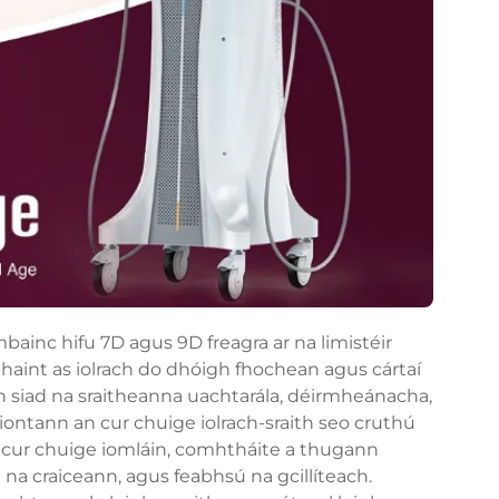
ainc hifu 7D agus 9D freagra ar na limistéir
 bhaint as iolrach do dhóigh fhochean agus cártaí
nn siad na sraitheanna uachtarála, déirmheánacha,
ontann an cur chuige iolrach-sraith seo cruthú
o gcur chuige iomláin, comhtháite a thugann
l na craiceann, agus feabhsú na gcillíteach.