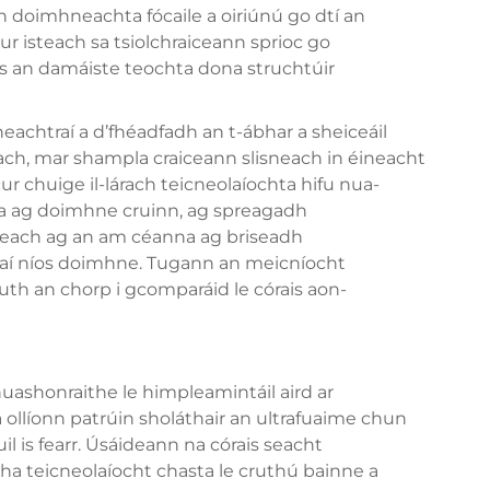
an doimhneachta fócaile a oiriúnú go dtí an
ur isteach sa tsiolchraiceann sprioc go
us an damáiste teochta dona struchtúir
eachtraí a d’fhéadfadh an t-ábhar a sheiceáil
each, mar shampla craiceann slisneach in éineacht
ur chuige il-lárach teicneolaíochta hifu nua-
a ag doimhne cruinn, ag spreagadh
ceach ag an am céanna ag briseadh
claí níos doimhne. Tugann an meicníocht
ruth an chorp i gcomparáid le córais aon-
shonraithe le himpleamintáil aird ar
ollíonn patrúin sholáthair an ultrafuaime chun
l is fearr. Úsáideann na córais seacht
a teicneolaíocht chasta le cruthú bainne a