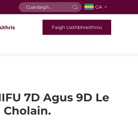
GA
Faigh Uathbhreithniú
Aithris
HIFU 7D Agus 9D Le
 Cholain.