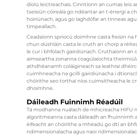
díolú leictreachais. Cinntíonn an cumas leis 
tseisiún cóireála go ndéantar an t-énergi a ch
hoiriúnach, agus go laghdófar an tinneas ag
timpeallach.
Ceadaíonn spriocú doimhne casta freisin na h
chun dúshláin casta le cruth an chorp a réit
le cur i bhfolach gairdiúnach. Cruthaíonn an c
aimseartha zonanna coagúlaíochta theirmiúl
athdhéanamh coláigineach sa leathraí dhéir
cuimhneacha na gcillí gairdiúnacha i dtions
chóirithe seo torthaí níos cuimsitheacha le c
dhoimhne.
Dáileadh Fuinnimh Réadúil
Tá modhanna nuálach de mhicreacha HIFU nua
algoritmeanna casta dáileadh an fhuinnimh a 
éifeacht an chóirithe a mhéadú go dtí an bhfui
ndimensionalacha agus naoi ndimensionalach