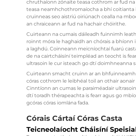
chruthaíonn zónaite teasa cothrom ar fud na h
teasa neamhchothromaíocha a bhí coitianta 
cruinneas seo aistriú oiriúnach cealla na mb
an chraiceann ar fud na hachair chóirithe.
Cuirteann na cumais dáileadh fuinnimh leathn
roinnt móra le haghaidh an chórais a bhíonn i
a laghdú. Coinneann meicníochtaí fuarú casta 
de na cairtcháisíní teimpléad an teocht is f
ultrasoin le cur isteach go dtí doimhneanna s
Cuirteann smacht cruinn ar an bhfuinneamh fr
córas cothrom le leibhéal toil an othair aona
Cinntíonn an cumas le paraiméadair ultrasoin a
dtí toradh thérapeachta is fearr agus go mb
gcóras córas iomlána fada.
Córais Cártaí Córas Casta
Teicneolaíocht Cháisíní Speisia