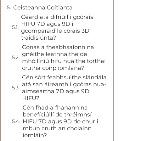
Ceisteanna Coitianta
Céard atá difriúil i gcórais
HIFU 7D agus 9D i
gcomparáid le córais 3D
traidisiúnta?
Conas a fheabhsaíonn na
gnéithe leathnaithe de
mhóilíniú hifu nuaithe torthaí
crutha coirp iomlána?
Cén sórt feabhsuithe slándála
atá san áireamh i gcóras nua-
aimseartha 7D agus 9D
HIFU?
Cén fhad a fhanann na
benefíciúilí de thréimhsí
HIFU 7D agus 9D do chur i
mbun cruth an cholainn
iomláin?