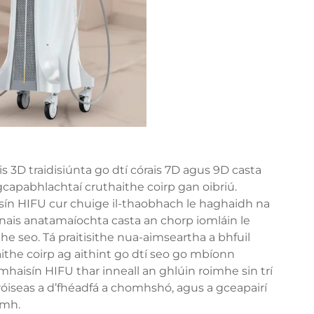
is 3D traidisiúnta go dtí córais 7D agus 9D casta
 gcapabhlachtaí cruthaithe coirp gan oibriú.
n HIFU cur chuige il-thaobhach le haghaidh na
htanais anatamaíochta casta an chorp iomláin le
e seo. Tá praitisithe nua-aimseartha a bhfuil
aithe coirp ag aithint go dtí seo go mbíonn
haisín HIFU thar inneall an ghlúin roimhe sin trí
óiseas a d’fhéadfá a chomhshó, agus a gceapairí
imh.