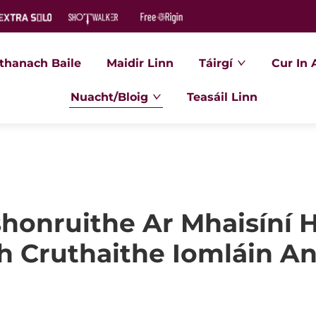
thanach Baile
Maidir Linn
Táirgí
Cur In 
Nuacht/Bloig
Teasáil Linn
shonruithe Ar Mhaisíní 
 Cruthaithe Iomláin An