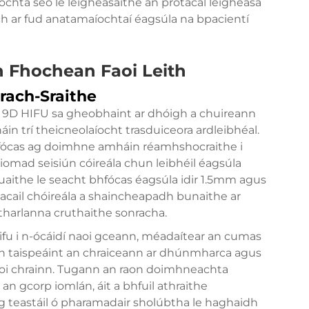
íochta seo le leigheasaithe an prótacal leigheasa
h ar fud anatamaíochtaí éagsúla na bpacientí
 Fhochean Faoi Leith
lrach-Sraithe
s 9D HIFU sa gheobhaint ar dhóigh a chuireann
áin trí theicneolaíocht trasduiceora ardleibhéal.
hfócas ag doimhne amháin réamhshocraithe i
iliomad seisiún cóireála chun leibhéil éagsúla
nuaithe le seacht bhfócas éagsúla idir 1.5mm agus
tacail chóireála a shaincheapadh bunaithe ar
tharlanna cruthaithe sonracha.
ifu i n-ócáidí naoi gceann, méadaítear an cumas
chun taispeáint an chraiceann ar dhúnmharca agus
faoi chrainn. Tugann an raon doimhneachta
an gcorp iomlán, áit a bhfuil athraithe
ag teastáil ó pharamadair sholúbtha le haghaidh