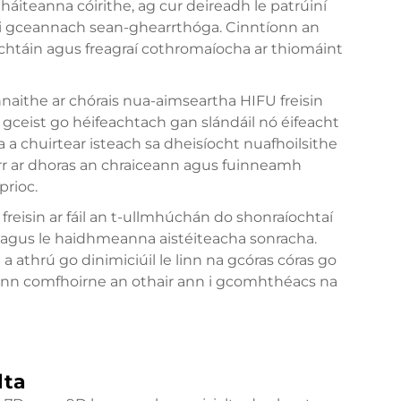
áiteanna cóirithe, ag cur deireadh le patrúiní
i gceannach sean-ghearrthóga. Cinntíonn an
ochtáin agus freagraí cothromaíocha ar thiomáint
aithe ar chórais nua-aimseartha HIFU freisin
 gceist go héifeachtach gan slándáil nó éifeacht
a chuirtear isteach sa dheisíocht nuafhoilsithe
earr ar dhoras an chraiceann agus fuinneamh
prioc.
eisin ar fáil an t-ullmhúchán do shonraíochtaí
ir agus le haidhmeanna aistéiteacha sonracha.
 athrú go dinimiciúil le linn na gcóras córas go
íonn comfhoirne an othair ann i gcomhthéacs na
lta