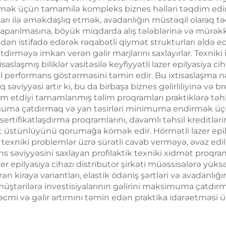
ək üçün tamamilə kompleks biznes həlləri təqdim edir. X
Maşını
orları ilə əməkdaşlıq etmək, avadanlığın müstəqil olaraq tə
arın aparılmasına, böyük miqdarda alış tələblərinə və mür
ndən istifadə edərək rəqabətli qiymət strukturları əldə ed
dirməyə imkan verən gəlir marjlarını saxlayırlar. Texniki 
slaşmış biliklər vasitəsilə keyfiyyətli lazer epilyasiya cih
l performans göstərməsini təmin edir. Bu ixtisaslaşma n
ıq səviyyəsi artır ki, bu da birbaşa biznes gəlirliliyinə və 
qdim etdiyi tamamlanmış təlim proqramları praktiklərə təhl
uma çatdırmaq və yan təsirləri minimuma endirmək üçün 
z sertifikatlaşdırma proqramlarını, davamlı təhsil kreditləri
t üstünlüyünü qorumağa kömək edir. Hörmətli lazer epily
exniki problemlər üzrə sürətli cavab verməyə, əvəz edil
səviyyəsini saxlayan profilaktik texniki xidmət proqraml
er epilyasiya cihazı distributor şirkəti müəssisələrə yüks
ən kirayə variantları, elastik ödəniş şərtləri və avadanlığ
üştərilərə investisiyalarının gəlirini maksimuma çatdırm
əcmi və gəlir artımını təmin edən praktika idarəetməsi üz