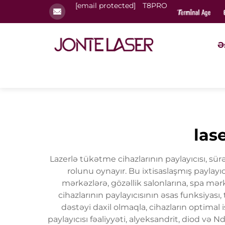
[email protected]
T8PRO
Ə
las
Lazerlə tükətme cihazlarının paylayıcısı, sür
rolunu oynayır. Bu ixtisaslaşmış paylayı
mərkəzlərə, gözəllik salonlarına, spa mər
cihazlarının paylayıcısının əsas funksiyas
dəstəyi daxil olmaqla, cihazların optimal 
paylayıcısı fəaliyyəti, alyeksandrit, diod və N