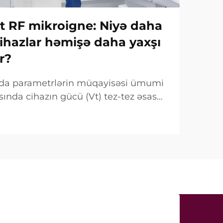
Vt RF mikroigne: Niyə daha
ihazlar həmişə daha yaxşı
r?
ında parametrlərin müqayisəsi ümumi
sında cihazın gücü (Vt) tez-tez əsas
mi qeyd olunur. Lakin klinik baxımdan
 fərqlidir. Çox hallarda belə «güc»...