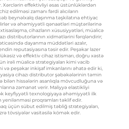
ərclərin effektivliyi əsas üstünlüklərdən
chiz edilməsi zamanı fərdi alıcıların
əkkəb beynəlxalq daşınma təşkilatına ehtiyac
irlər və əhəmiyyətli qənaətləri müştərilərinə
ixtisaslaşma, cihazların xüsusiyyətləri, müalicə
azı distributorlarının xidmətlərini fərqləndirir;
əticəsində dayanma müddətləri azalır,
brendin reputasiyasına təsir edir. Peşəkar lazer
ükəsiz və effektiv cihaz istismarı, doğru xəstə
irəli müalicə strategiyaları kimi vacib
ni və peşəkar inkişaf imkanlarını əhatə edir ki,
asiya cihazı distributor şəbəkələrinin təmin
ə bilən hissələrin asanlıqla mövcudluğuna və
arına zəmanət verir. Maliyyə elastikliyi
ək keyfiyyətli texnologiyaya əhəmiyyətli ilk
ın yenilənməsi proqramları təklif edir.
aq üçün sübut edilmiş təbliğ strategiyaları,
rə tövsiyələr vasitəsilə kömək edir.