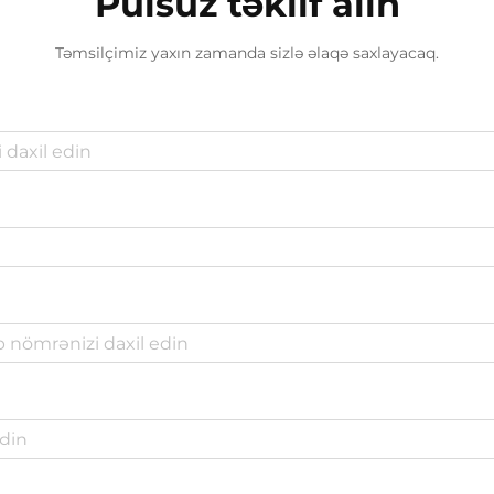
Pulsuz təklif alın
Təmsilçimiz yaxın zamanda sizlə əlaqə saxlayacaq.