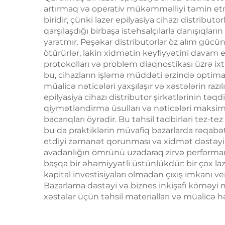
son yaş HIFU maşını
artırmaq və operativ mükəmməlliyi təmin etm
biridir, çünki lazer epilyasiya cihazı distribut
qarşılaşdığı birbaşa istehsalçılarla danışıql
yaratmır. Peşəkar distributorlar öz alım gücü
ötürürlər, lakin xidmətin keyfiyyətini davam et
protokolları və problem diaqnostikası üzrə ixtisa
bu, cihazların işləmə müddəti ərzində optima
müalicə nəticələri yaxşılaşır və xəstələrin razıl
epilyasiya cihazı distributor şirkətlərinin tə
qiymətləndirmə üsulları və nəticələri maksim
bacarıqları öyrədir. Bu təhsil tədbirləri tez-te
bu da praktiklərin müvafiq bazarlarda rəqabə
etdiyi zəmanət qorunması və xidmət dəstəyi t
avadanlığın ömrünü uzadaraq zirvə performans 
başqa bir əhəmiyyətli üstünlükdür: bir çox laz
kapital investisiyaları olmadan çıxış imkanı ver
Bazarlama dəstəyi və biznes inkişafı köməyi m
xəstələr üçün təhsil materialları və müalicə h