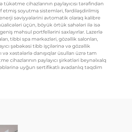
ə tükətme cihazlarının paylayıcısı tərəfindən
etmiş soyutma sistemləri, fərdiləşdirilmiş
nerji səviyyələrini avtomatik olaraq kalibre
müalicələri üçün, böyük örtük sahələri ilə isə
niş məhsul portfellərini saxlayırlar. Lazerlə
ı, tibbi spa mərkəzləri, gözəllik salonları,
yıcı şəbəkəsi tibb işçilərinə və gözəllik
 və xəstələrlə danışıqlar üsulları üzrə tam
tme cihazlarının paylayıcı şirkətləri beynəlxalq
ləblərinə uyğun sertifikatlı avadanlıq təqdim