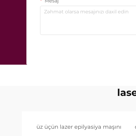
Mesaj
las
üz üçün lazer epilyasiya maşını