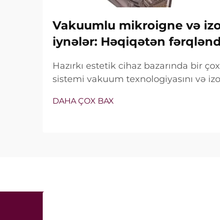
Vakuumlu mikroigne və izol
iynələr: Həqiqətən fərqlən
Hazırkı estetik cihaz bazarında bir ç
sistemi vakuum texnologiyasını və izol
özündə birləşdirir. Lakin həqiqi sual y
DAHA ÇOX BAX
xüsusiyyətlərin mövcud olub-olmaması 
müalicə zamanı necə dəqiq işlədiyi ilə 