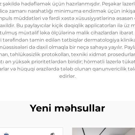
siz şəkildə hədəfləmək üçün hazırlanmışdır. Peşəkar lazerl
licə zamanı narahatlığı minimuma endirmək üçün inkişaf 
puls müddətləri və fərdi xəstə xüsusiyyətlərinə əsasən e
ildir. Bu paylayıcılar kiçik dəqiqlik applicatorları ilə üz 
lmuş müxtəlif ləkə ölçülərinə malik cihazlardan ibarət ge
 tərəfindən təmin edilən tətbiqlər dermatologiya klinikalar
əssisələri də daxil olmaqla bir neçə sahəyə yayılır. Payla
rı, təhlükəsizlik protokolları, texniki xidmət prosedurları
ı ən yüksək prioritetlərdən biridir; hörmətli lazerlə tükə
arlar və hüquqi ərazilərdə tələb olunan qanunvericilik tə
edirlər.
Yeni məhsullar