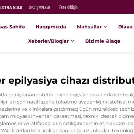
sas Səhifə
Haqqımızda
Məhsullar
Əlavə 
Xəbərlər/Bloqlar
Bizimlə Əlaqə
er epilyasiya cihazı distribu
ətlə genişlənən estetik texnologiyalar bazarında istehsalçı
cılar, ən son nəsil lazerlə tükətme avadanlığını istehsa
kəzlərinə və klinikalara çatdırmaq üçün mürəkkəb təchiza
ı, tam miqyaslı inventar idarəetməsi, texniki dəstək xidmə
işləməsini və istifadəçilərin razılığını təmin etməkdən iba
d:YAG lazerləri kimi irəli gedən dalğa uzunluqları texnologiy