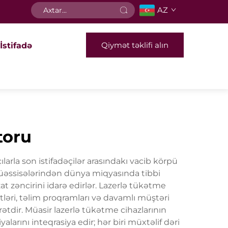
AZ
Qiymət təklifi alın
İstifadə
toru
larla son istifadəçilər arasındakı vacib körpü
l müəssisələrindən dünya miqyasında tibbi
t zəncirini idarə edirlər. Lazerlə tükətme
tləri, təlim proqramları və davamlı müştəri
rətdir. Müasir lazerlə tükətme cihazlarının
alarını inteqrasiya edir; hər biri müxtəlif dəri