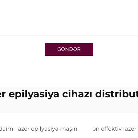
GÖNDƏR
er epilyasiya cihazı distribu
daimi lazer epilyasiya maşını
ən effektiv lazer