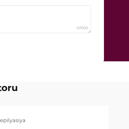
0/1000
toru
 epilyasiya