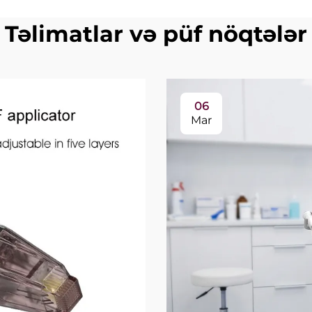
Təlimatlar və püf nöqtələr
06
Mar