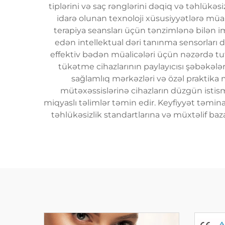
tiplərini və saç rənglərini dəqiq və təhlükə
idarə olunan texnoloji xüsusiyyətlərə müa
terapiya seansları üçün tənzimlənə bilən im
edən intellektual dəri tanınma sensorları dax
effektiv bədən müalicələri üçün nəzərdə tutu
tükətme cihazlarının paylayıcısı şəbəkələri
sağlamlıq mərkəzləri və özəl praktika mü
mütəxəssislərinə cihazların düzgün istisma
miqyaslı təlimlər təmin edir. Keyfiyyət təminat
təhlükəsizlik standartlarına və müxtəlif baz