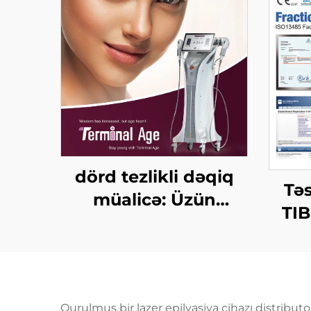
dörd tezlikli dəqiq
Tə
müalicə: Üzün
TI
qaldırılması, dərinin
CO2 
gərginləşdirilməsi,
bədənin
formalaşdırılması,
Qurulmuş bir lazer epilyasiya cihazı distribut