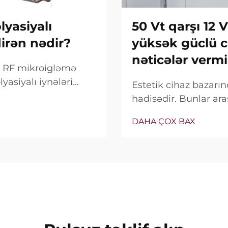
yasiyalı
50 Vt qarşı 12 
dirən nədir?
yüksək güclü c
nəticələr vermi
ox RF mikroigləmə
yasiyalı iynələri
Estetik cihaz bazar
alnız bu
hadisədir. Bunlar ara
deyil, onların klinik
satış xüsusiyyəti ki
DAHA ÇOX BAX
bağlıdır...
real vəziyyət tamamilə