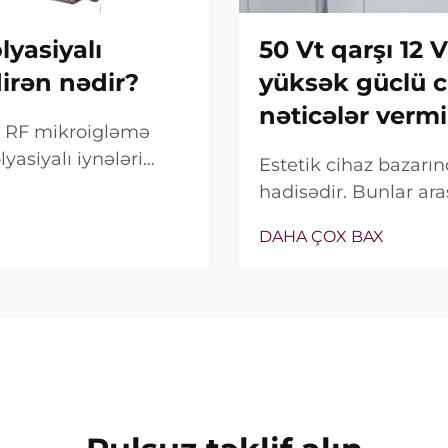
yasiyalı
50 Vt qarşı 12 
dirən nədir?
yüksək güclü c
nəticələr vermi
ox RF mikroigləmə
yasiyalı iynələri
Estetik cihaz bazar
alnız bu
hadisədir. Bunlar ara
deyil, onların klinik
satış xüsusiyyəti ki
DAHA ÇOX BAX
bağlıdır...
real vəziyyət tamamilə