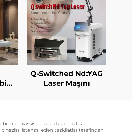
a
Q-Switched Nd:YAG
bi
Laser Maşını
emi
üçün
sı,
iəsi,
 tibbi mütəxəssislər üçün bu cihazlara
cihazları istehsal edən təşkilatlar tərəfindən
sdan