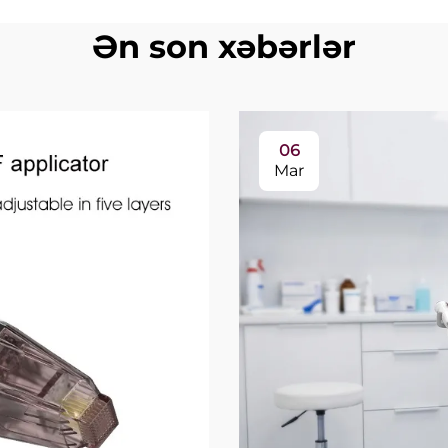
Ən son xəbərlər
06
Mar