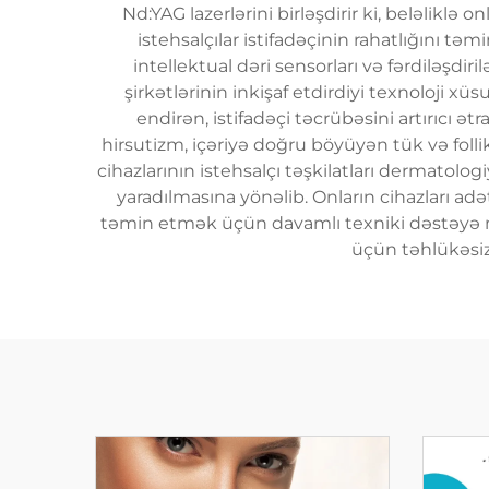
Nd:YAG lazerlərini birləşdirir ki, beləliklə 
istehsalçılar istifadəçinin rahatlığını 
intellektual dəri sensorları və fərdiləşdiri
şirkətlərinin inkişaf etdirdiyi texnoloji 
endirən, istifadəçi təcrübəsini artırıcı ət
hirsutizm, içəriyə doğru böyüyən tük və folli
cihazlarının istehsalçı təşkilatları dermatolog
yaradılmasına yönəlib. Onların cihazları adə
təmin etmək üçün davamlı texniki dəstəyə malik
üçün təhlükəsizl