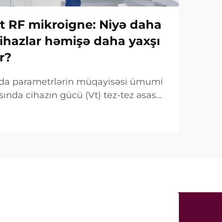
Vt RF mikroigne: Niyə daha
ihazlar həmişə daha yaxşı
r?
ında parametrlərin müqayisəsi ümumi
sında cihazın gücü (Vt) tez-tez əsas
mi qeyd olunur. Lakin klinik baxımdan
 fərqlidir. Çox hallarda belə «güc»...