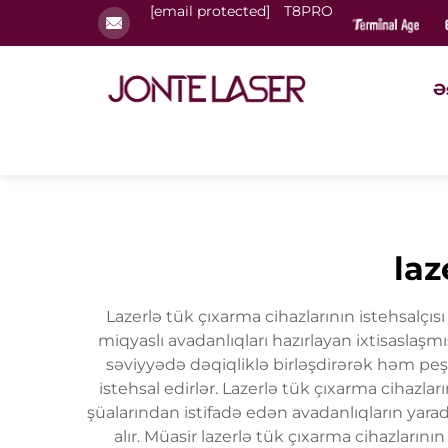
[email protected]
T8PRO
Ə
laz
Lazerlə tük çıxarma cihazlarının istehsalçısı
miqyaslı avadanlıqları hazırlayan ixtisaslaşm
səviyyədə dəqiqliklə birləşdirərək həm peşə
istehsal edirlər. Lazerlə tük çıxarma cihazlar
şüalarından istifadə edən avadanlıqların ya
alır. Müasir lazerlə tük çıxarma cihazların