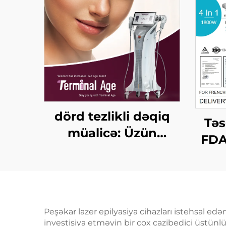
dörd tezlikli dəqiq
Tə
müalicə: Üzün
FDA
qaldırılması, dərinin
1200
gərginləşdirilməsi,
Vt, 
bədənin
bilə
formalaşdırılması,
nm, 
Peşəkar lazer epilyasiya cihazları istehsal edə
son yaş HIFU maşını
106
investisiya etməyin bir çox cazibedici üstünlü