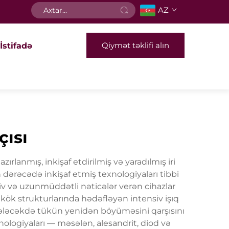
AZ
Qiymət təklifi alın
İstifadə
çısı
ırlanmış, inkişaf etdirilmiş və yaradılmış iri
n dərəcədə inkişaf etmiş texnologiyaları tibbi
tiv və uzunmüddətli nəticələr verən cihazlar
ın kök strukturlarında hədəfləyən intensiv işıq
gələcəkdə tükün yenidən böyüməsini qarşısını
xnologiyaları — məsələn, alesandrit, diod və