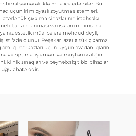
ni optimal səmərəliliklə müalicə edə bilər. Bu
maq üçün iri miqyaslı soyutma sistemləri,
ü lazerlə tük çıxarma cihazlarının istehsalçı
parametr tənzimlənməsi və riskləri minimuma
iqi yalnız estetik müalicələrə məhdud deyil,
ş istifadə olunur. Peşəkar lazerlə tük çıxarma
ə sağlamlıq mərkəzləri üçün uyğun avadanlıqların
ına və optimal işləməni və müştəri razılığını
, klinik sınaqları və beynəlxalq tibbi cihazlar
nluğu əhatə edir.