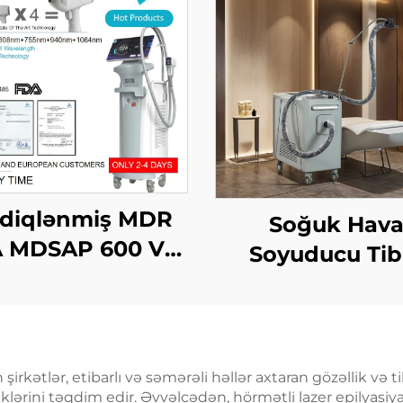
sdiqlənmiş MDR
Soğuk Hav
 MDSAP 600 Vt,
Soyuducu Tib
 Vt, 1800 Vt, 3000
Soyutma Sist
4-in-1 əvəz edilə
Estetik Laser 
n nöqtələr ilə 755
Ağrı Azaldılma
808 nm, 940 nm,
Epidermis Müdaf
n şirkətlər, etibarlı və səmərəli həllər axtaran gözəllik və
4 nm diod laser
klərini təqdim edir. Əvvəlcədən, hörmətli lazer epilyasiya 
Davamlı, Təma