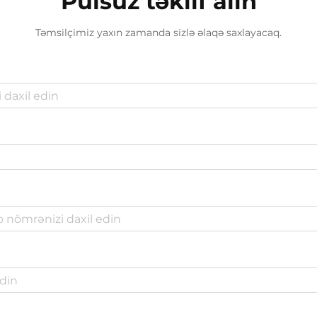
Pulsuz təklif alın
Təmsilçimiz yaxın zamanda sizlə əlaqə saxlayacaq.