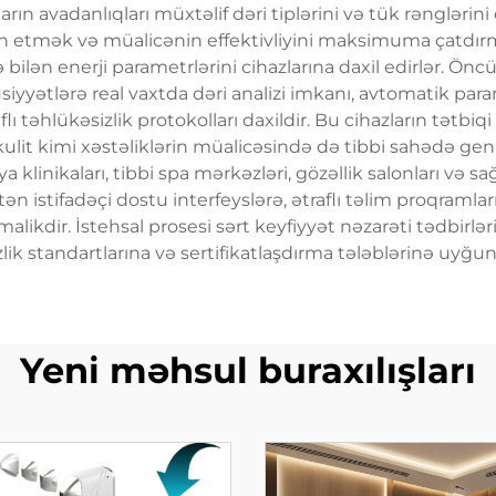
onların avadanlıqları müxtəlif dəri tiplərini və tük rəngləri
təmin etmək və müalicənin effektivliyini maksimuma çatdır
lə bilən enerji parametrlərini cihazlarına daxil edirlər. Önc
xüsusiyyətlərə real vaxtda dəri analizi imkanı, avtomatik 
raflı təhlükəsizlik protokolları daxildir. Bu cihazların tətb
kulit kimi xəstəliklərin müalicəsində də tibbi sahədə geni
iya klinikaları, tibbi spa mərkəzləri, gözəllik salonları v
tən istifadəçi dostu interfeyslərə, ətraflı təlim proqramlar
dir. İstehsal prosesi sərt keyfiyyət nəzarəti tədbirlərini
ik standartlarına və sertifikatlaşdırma tələblərinə uyğu
Yeni məhsul buraxılışları