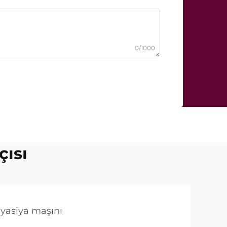
0/1000
çısı
lyasiya maşını