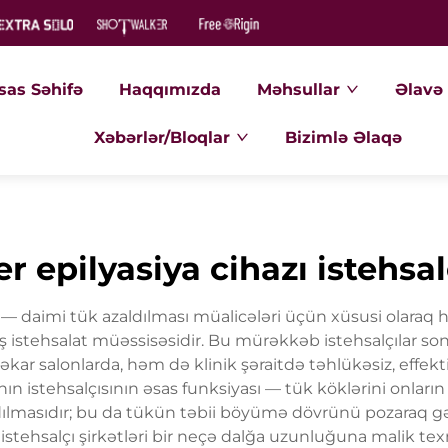
sas Səhifə
Haqqımızda
Məhsullar
Əlavə 
Xəbərlər/Bloqlar
Bizimlə Əlaqə
er epilyasiya cihazı istehsal
 — daimi tük azaldılması müalicələri üçün xüsusi olaraq haz
ış istehsalat müəssisəsidir. Bu mürəkkəb istehsalçılar so
kar salonlarda, həm də klinik şəraitdə təhlükəsiz, effek
ının istehsalçısının əsas funksiyası — tük köklərini onlar
radılmasıdır; bu da tükün təbii böyümə dövrünü pozaraq 
ın istehsalçı şirkətləri bir neçə dalğa uzunluğuna malik te