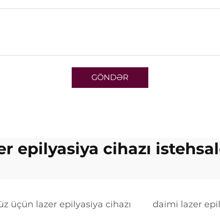
GÖNDƏR
er epilyasiya cihazı istehsal
üz üçün lazer epilyasiya cihazı
daimi lazer epi