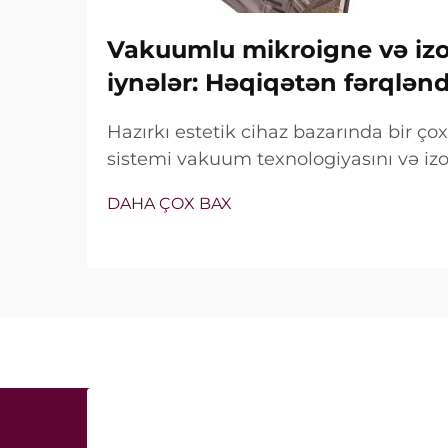
Vakuumlu mikroigne və izol
iynələr: Həqiqətən fərqlən
Hazırkı estetik cihaz bazarında bir ç
sistemi vakuum texnologiyasını və izol
özündə birləşdirir. Lakin həqiqi sual y
DAHA ÇOX BAX
xüsusiyyətlərin mövcud olub-olmaması 
müalicə zamanı necə dəqiq işlədiyi ilə 