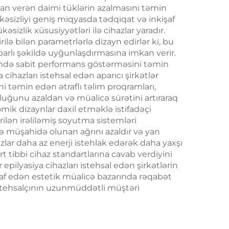
an verən daimi tüklərin azalmasını təmin
ifadə
ükəsizliyi geniş miqyasda tədqiqat və inkişaf
sizlik xüsusiyyətləri ilə cihazlar yaradır.
irilə bilən parametrlərlə dizayn edirlər ki, bu
ibarlı şəkildə uyğunlaşdırmasına imkan verir.
ərzində sabit performans göstərməsini təmin
 cihazları istehsal edən aparıcı şirkətlər
ni təmin edən ətraflı təlim proqramları,
luğunu azaldan və müalicə sürətini artıraraq
nomik dizaynlar daxil etməklə istifadəçi
rilən irəliləmiş soyutma sistemləri
ldə müşahidə olunan ağrını azaldır və yan
zlar daha az enerji istehlak edərək daha yaxşı
t tibbi cihaz standartlarına cavab verdiyini
pilyasiya cihazları istehsal edən şirkətlərin
kişaf edən estetik müalicə bazarında rəqabət
istehsalçının uzunmüddətli müştəri