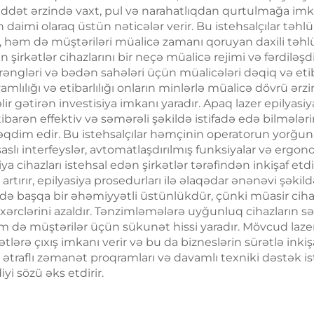
üddət ərzində vaxt, pul və narahatlıqdan qurtulmağa imk
 çıxarma maşını
Azad Kliniki İst
 daimi olaraq üstün nəticələr verir. Bu istehsalçılar təhl
, həm də müştəriləri müalicə zamanı qoruyan daxili təhlükə
üçün
ən şirkətlər cihazlarını bir neçə müalicə rejimi və fərdiləşd
tüy rəngləri və bədən sahələri üçün müalicələri dəqiq və et
vamlılığı və etibarlılığı onların minlərlə müalicə dövrü 
r gətirən investisiya imkanı yaradır. Apaq lazer epilyasiya
tibarən effektiv və səmərəli şəkildə istifadə edə bilmələri
təqdim edir. Bu istehsalçılar həmçinin operatorun yorğun
əsaslı interfeyslər, avtomatlaşdırılmış funksiyalar və ergo
a cihazları istehsal edən şirkətlər tərəfindən inkişaf etdi
artırır, epilyasiya prosedurları ilə əlaqədar ənənəvi şəki
i də başqa bir əhəmiyyətli üstünlükdür, çünki müasir ciha
 xərclərini azaldır. Tənzimləmələrə uyğunluq cihazların sər
 də müştərilər üçün sükunət hissi yaradır. Mövcud lazer e
yətlərə çıxış imkanı verir və bu da bizneslərin sürətlə in
 ətraflı zəmanət proqramları və davamlı texniki dəstək 
i sözü əks etdirir.