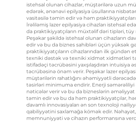
istehsal olunan cihazlar, müştərilərə uzun m
saç
edərək, ənənəvi epilyasiya üsullarına nisbətən
vasitəsilə təmin edir və həm praktikiyyatçıları
İrəliləmiş lazer epilyasiya cihazları istehsal ed
da praktikiyyatçıların müxtəlif dəri tipləri, 
Peşəkar şəkildə istehsal olunan cihazların da
edir və bu da biznes sahibləri üçün yüksək gəli
praktikiyyatçıların cihazlarından ilk gündən e
texniki dəstək və texniki xidmət xidmətləri 
istifadəçi təcrübəsini yaxşılaşdıran intuisiya 
təcrübəsinə önəm verir. Peşəkar lazer epilyasiy
müştərilərin rahatlığını əhəmiyyətli dərəcədə 
təsirləri minimuma endirir. Enerji səmərəliliy
nəticələr verir və bu da bizneslərin əməliyyat
təmin edir və bu da həm praktikiyyatçılar, həm
davamlı innovasiyaları ən son texnoloji nailiy
qabiliyyətini saxlamağa kömək edir. Nəhayət,
memnuniyyəti və cihazın performansına verdiy