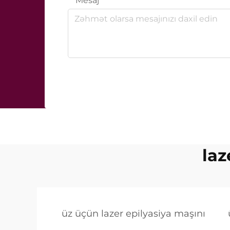
Mesaj
laz
üz üçün lazer epilyasiya maşını