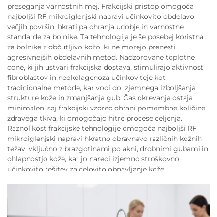
preseganja varnostnih mej. Frakcijski pristop omogoča
najboljši RF mikroiglenjski napravi učinkovito obdelavo
večjih površin, hkrati pa ohranja udobje in varnostne
standarde za bolnike. Ta tehnologija je še posebej koristna
za bolnike z občutljivo kožo, ki ne morejo prenesti
agresivnejših obdelavnih metod. Nadzorovane toplotne
cone, ki jih ustvari frakcijska dostava, stimulirajo aktivnost
fibroblastov in neokolagenoza učinkoviteje kot
tradicionalne metode, kar vodi do izjemnega izboljšanja
strukture kože in zmanjšanja gub. Čas okrevanja ostaja
minimalen, saj frakcijski vzorec ohrani pomembne količine
zdravega tkiva, ki omogočajo hitre procese celjenja.
Raznolikost frakcijske tehnologije omogoča najboljši RF
mikroiglenjski napravi hkratno obravnavo različnih kožnih
težav, vključno z brazgotinami po akni, drobnimi gubami in
ohlapnostjo kože, kar jo naredi izjemno stroškovno
učinkovito rešitev za celovito obnavljanje kože.