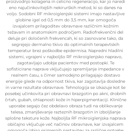
proizvodnjo kolagena in celicno regeneracijo, kar jo naredi
eno najučinkovitejših nekirurških metod, ki so danes na
voljo. Sodobni RF mikroiglenjski sistemi imajo nastavljive
globine igel od 0,5 mm do 3,5 mm, kar omogoča
izvajalcem prilagoditev obravnave različnim kožnim
težavam in anatomskim področjem. Radiofrekvenčni del
deluje pri določenih frekvencah, ki so zasnovane tako, da
segrejejo dermalno tkivo do optimalnih terapevtskih
temperatur brez poškodbe epidermisa. Napredni hladilni
sistemi, vgrajeni v najboljšo RF mikroiglenjsko napravo,
zagotavljajo udobje pacientov med postopki. Te
sofisticirane naprave vključujejo spremljanje impedance v
realnem času, s čimer samodejno prilagajajo dostavo
energije glede na odpornost tkiva, kar zagotavlja dosledne
in varne rezultate obravnave. Tehnologija se izkazuje kot še
posebej učinkovita pri obravnavi brazgotin po akni, drobnih
črtah, gubah, ohlapnosti kože in hiperpigmentaciji. Klinične
uporabe segajo čez obdelavo obraza tudi na oblikovanje
telesa, zmanjševanje razteznih brazgotin in izboljšanje
splošne teksture kože. Najboljša RF mikroiglenjska naprava
običajno vključuje več načinov obravnave, kar izvajalcem
omogoča izbiro primernih nastavitev za različne potrebe