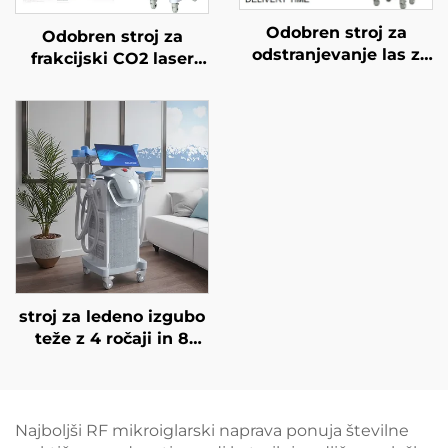
Odobren stroj za
Odobren stroj za
odstranjevanje las z
frakcijski CO2 laser
diodnim laserjem FDA,
FDA, MEDICAL CE,
MDR, MDSAP, 600 W,
MMDSAP
1200 W, 1800 W, 3000
W, 4 v 1 z zamenljivimi
glavami, valovne
dolžine 755 nm, 808
nm, 940 nm, 1064 nm
stroj za ledeno izgubo
teže z 4 ročaji in 8
zamenljivimi glavami,
tehnologija hladnega
hlajenja za 360°,
krioterapija za izgubo
Najboljši RF mikroiglarski naprava ponuja številne