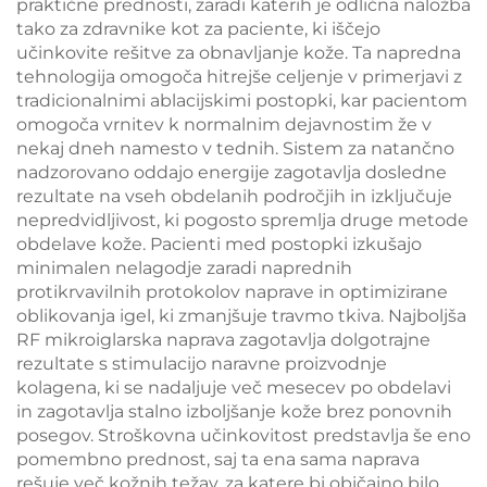
teže in lepotne
praktične prednosti, zaradi katerih je odlična naložba
namene
tako za zdravnike kot za paciente, ki iščejo
učinkovite rešitve za obnavljanje kože. Ta napredna
tehnologija omogoča hitrejše celjenje v primerjavi z
tradicionalnimi ablacijskimi postopki, kar pacientom
omogoča vrnitev k normalnim dejavnostim že v
nekaj dneh namesto v tednih. Sistem za natančno
nadzorovano oddajo energije zagotavlja dosledne
rezultate na vseh obdelanih področjih in izključuje
nepredvidljivost, ki pogosto spremlja druge metode
obdelave kože. Pacienti med postopki izkušajo
minimalen nelagodje zaradi naprednih
protikrvavilnih protokolov naprave in optimizirane
oblikovanja igel, ki zmanjšuje travmo tkiva. Najboljša
RF mikroiglarska naprava zagotavlja dolgotrajne
rezultate s stimulacijo naravne proizvodnje
kolagena, ki se nadaljuje več mesecev po obdelavi
in zagotavlja stalno izboljšanje kože brez ponovnih
posegov. Stroškovna učinkovitost predstavlja še eno
pomembno prednost, saj ta ena sama naprava
rešuje več kožnih težav, za katere bi običajno bilo