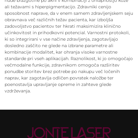
hude brazgotine po akni v kombinaciji z ohlapnostjo kože
ali težavami s hiperpigmentacijo. Zdravniki cenijo
sposobnost naprave, da v enem samem zdravljenjskem seju
obravnava več različnih težav pacienta, kar izboljša
zadovoljstvo pacientov ter hkrati maksimizira klinično
učinkovitost in prihodkovni potencial. Varnostni protokoli,
ki so integrirani v vse načine zdravljenja, zagotavljajo
dosledno zaščito ne glede na izbrane parametre ali
kombinacije modalitet, kar ohranja visoke varnostne
standarde pri vseh aplikacijah. Raznolikost, ki jo omogočajo
večmodalne funkcije, zdravnikom omogoča razširitev
ponudbe storitev brez potrebe po nakupu več ločenih
naprav, kar zagotavlja odličen povratek naložbe ter
poenostavlja upravljanje opreme in zahteve glede
vzdrževanja.