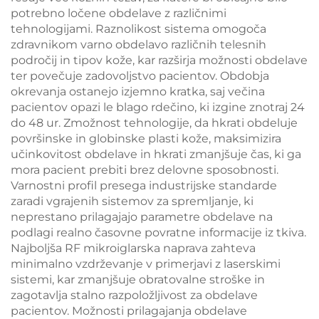
potrebno ločene obdelave z različnimi
tehnologijami. Raznolikost sistema omogoča
zdravnikom varno obdelavo različnih telesnih
področij in tipov kože, kar razširja možnosti obdelave
ter povečuje zadovoljstvo pacientov. Obdobja
okrevanja ostanejo izjemno kratka, saj večina
pacientov opazi le blago rdečino, ki izgine znotraj 24
do 48 ur. Zmožnost tehnologije, da hkrati obdeluje
površinske in globinske plasti kože, maksimizira
učinkovitost obdelave in hkrati zmanjšuje čas, ki ga
mora pacient prebiti brez delovne sposobnosti.
Varnostni profil presega industrijske standarde
zaradi vgrajenih sistemov za spremljanje, ki
neprestano prilagajajo parametre obdelave na
podlagi realno časovne povratne informacije iz tkiva.
Najboljša RF mikroiglarska naprava zahteva
minimalno vzdrževanje v primerjavi z laserskimi
sistemi, kar zmanjšuje obratovalne stroške in
zagotavlja stalno razpoložljivost za obdelave
pacientov. Možnosti prilagajanja obdelave