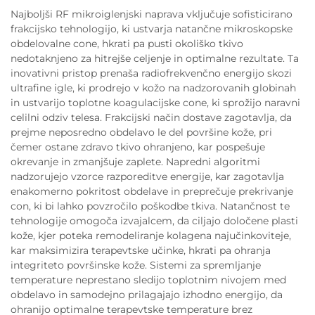
Najboljši RF mikroiglenjski naprava vključuje sofisticirano
frakcijsko tehnologijo, ki ustvarja natančne mikroskopske
obdelovalne cone, hkrati pa pusti okoliško tkivo
nedotaknjeno za hitrejše celjenje in optimalne rezultate. Ta
inovativni pristop prenaša radiofrekvenčno energijo skozi
ultrafine igle, ki prodrejo v kožo na nadzorovanih globinah
in ustvarijo toplotne koagulacijske cone, ki sprožijo naravni
celilni odziv telesa. Frakcijski način dostave zagotavlja, da
prejme neposredno obdelavo le del površine kože, pri
čemer ostane zdravo tkivo ohranjeno, kar pospešuje
okrevanje in zmanjšuje zaplete. Napredni algoritmi
nadzorujejo vzorce razporeditve energije, kar zagotavlja
enakomerno pokritost obdelave in preprečuje prekrivanje
con, ki bi lahko povzročilo poškodbe tkiva. Natančnost te
tehnologije omogoča izvajalcem, da ciljajo določene plasti
kože, kjer poteka remodeliranje kolagena najučinkoviteje,
kar maksimizira terapevtske učinke, hkrati pa ohranja
integriteto površinske kože. Sistemi za spremljanje
temperature neprestano sledijo toplotnim nivojem med
obdelavo in samodejno prilagajajo izhodno energijo, da
ohranijo optimalne terapevtske temperature brez