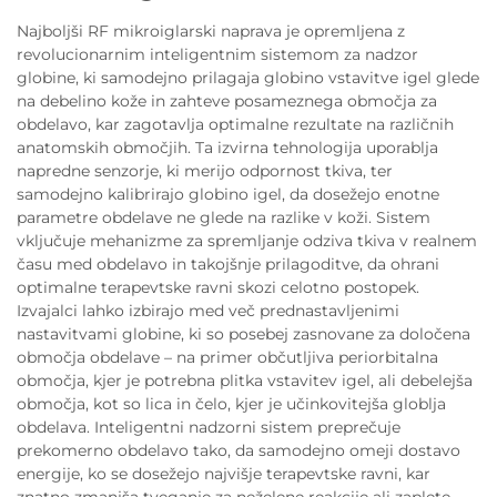
Najboljši RF mikroiglarski naprava je opremljena z
revolucionarnim inteligentnim sistemom za nadzor
globine, ki samodejno prilagaja globino vstavitve igel glede
na debelino kože in zahteve posameznega območja za
obdelavo, kar zagotavlja optimalne rezultate na različnih
anatomskih območjih. Ta izvirna tehnologija uporablja
napredne senzorje, ki merijo odpornost tkiva, ter
samodejno kalibrirajo globino igel, da dosežejo enotne
parametre obdelave ne glede na razlike v koži. Sistem
vključuje mehanizme za spremljanje odziva tkiva v realnem
času med obdelavo in takojšnje prilagoditve, da ohrani
optimalne terapevtske ravni skozi celotno postopek.
Izvajalci lahko izbirajo med več prednastavljenimi
nastavitvami globine, ki so posebej zasnovane za določena
območja obdelave – na primer občutljiva periorbitalna
območja, kjer je potrebna plitka vstavitev igel, ali debelejša
območja, kot so lica in čelo, kjer je učinkovitejša globlja
obdelava. Inteligentni nadzorni sistem preprečuje
prekomerno obdelavo tako, da samodejno omeji dostavo
energije, ko se dosežejo najvišje terapevtske ravni, kar
znatno zmanjša tveganje za neželene reakcije ali zaplete.