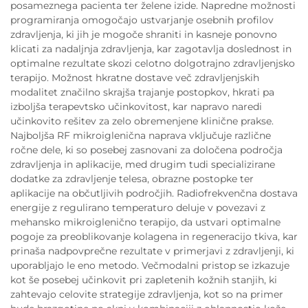
posameznega pacienta ter želene izide. Napredne možnosti
programiranja omogočajo ustvarjanje osebnih profilov
zdravljenja, ki jih je mogoče shraniti in kasneje ponovno
klicati za nadaljnja zdravljenja, kar zagotavlja doslednost in
optimalne rezultate skozi celotno dolgotrajno zdravljenjsko
terapijo. Možnost hkratne dostave več zdravljenjskih
modalitet značilno skrajša trajanje postopkov, hkrati pa
izboljša terapevtsko učinkovitost, kar napravo naredi
učinkovito rešitev za zelo obremenjene klinične prakse.
Najboljša RF mikroiglenična naprava vključuje različne
ročne dele, ki so posebej zasnovani za določena področja
zdravljenja in aplikacije, med drugim tudi specializirane
dodatke za zdravljenje telesa, obrazne postopke ter
aplikacije na občutljivih področjih. Radiofrekvenčna dostava
energije z regulirano temperaturo deluje v povezavi z
mehansko mikroiglenično terapijo, da ustvari optimalne
pogoje za preoblikovanje kolagena in regeneracijo tkiva, kar
prinaša nadpovprečne rezultate v primerjavi z zdravljenji, ki
uporabljajo le eno metodo. Večmodalni pristop se izkazuje
kot še posebej učinkovit pri zapletenih kožnih stanjih, ki
zahtevajo celovite strategije zdravljenja, kot so na primer