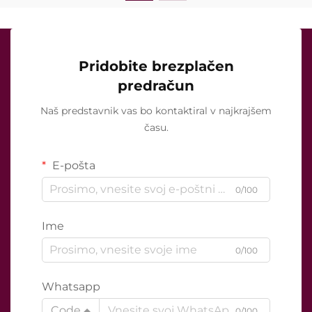
Pridobite brezplačen
predračun
Naš predstavnik vas bo kontaktiral v najkrajšem
času.
E-pošta
0/100
Ime
0/100
Whatsapp
Code
0/100