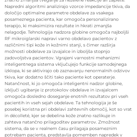
Napredni algoritmi analizirajo vzorce impedancije tkiva, da
določijo optimalne parametre obdelave za vsakega
posameznega pacienta, kar omogoča personalizirano
terapijo, ki maksimizira rezultate in hkrati zmanjša
nelagodje. Tehnologija nadzora globine omogoča najboljši
RF mikroiglarski napravi varno obdelavo pacientov z
različnimi tipi kože in kožnimi stanji, s čimer razširja
možnosti obdelave za izvajalce in izboljša stopnjo
zadovoljstva pacientov. Vgrajeni varnostni mehanizmi
inteligentnega sistema vključujejo funkcije samodejnega
izklopa, ki se aktivirajo ob zaznavanju nenormalnih odzivov
tkiva, kar dodatno ščiti tako paciente kot operaterje.
Natančnost, ki jo omogoča inteligentni nadzor globine,
izključi ugibanje iz protokolov obdelave in izvajalcem
omogoča dosledno doseganje enotnih rezultatov pri vseh
pacientih in vseh sejah obdelave. Ta tehnologija je še
posebej koristna pri obdelavi zahtevnih območij, kot so vrat
in décolleté, kjer se debelina kože znatno razlikuje in
zahteva natančno prilagoditev parametrov. Zmožnost
sistema, da se v realnem času prilagaja posameznim
potrebam pacienta, predstavlja pomemben napredek v