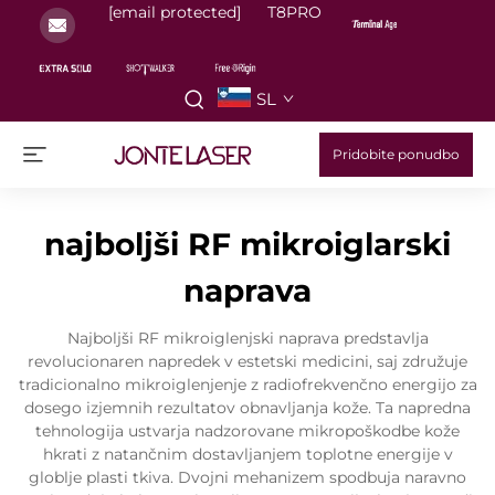
[email protected]
T8PRO
SL
Pridobite ponudbo
najboljši RF mikroiglarski
naprava
Najboljši RF mikroiglenjski naprava predstavlja
revolucionaren napredek v estetski medicini, saj združuje
tradicionalno mikroiglenjenje z radiofrekvenčno energijo za
dosego izjemnih rezultatov obnavljanja kože. Ta napredna
tehnologija ustvarja nadzorovane mikropoškodbe kože
hkrati z natančnim dostavljanjem toplotne energije v
globlje plasti tkiva. Dvojni mehanizem spodbuja naravno