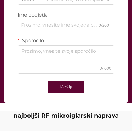
Ime podjetja
0/200
Sporočilo
0/1000
Pošlji
najboljši RF mikroiglarski naprava