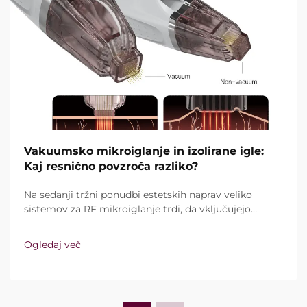
Vakuumsko mikroiglanje in izolirane igle:
Kaj resnično povzroča razliko?
Na sedanji tržni ponudbi estetskih naprav veliko
sistemov za RF mikroiglanje trdi, da vključujejo
vakuumsko tehnologijo in izolirane igle. Ključno
vprašanje pa ni le, ali te funkcije sploh obstajajo,
Ogledaj več
temveč kako natančno delujejo med kliničnim
zdravljenjem ...