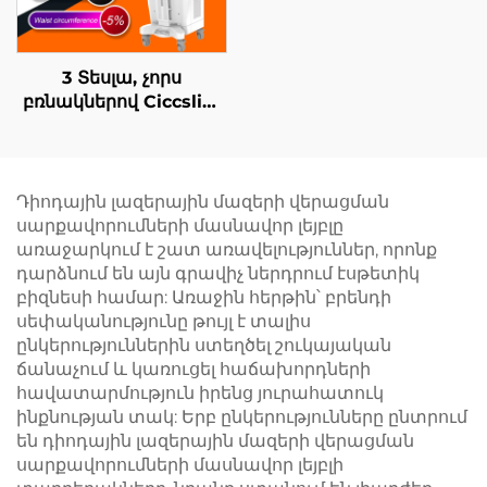
գեղեցկության սարք
անշպրտվող
կլինիկական
օգտագործման
3 Տեսլա, չորս
համար
բռնակներով Ciccslim
EMS գեղեցկության
սրահի սարքավորում՝
էլեկտրամագնիսական
մկանային
Դիոդային լազերային մազերի վերացման
ստիմուլյացիայի
սարքավորումների մասնավոր լեյբլը
համար
առաջարկում է շատ առավելություններ, որոնք
դարձնում են այն գրավիչ ներդրում էսթետիկ
բիզնեսի համար: Առաջին հերթին՝ բրենդի
սեփականությունը թույլ է տալիս
ընկերություններին ստեղծել շուկայական
ճանաչում և կառուցել հաճախորդների
հավատարմություն իրենց յուրահատուկ
ինքնության տակ: Երբ ընկերությունները ընտրում
են դիոդային լազերային մազերի վերացման
սարքավորումների մասնավոր լեյբլի