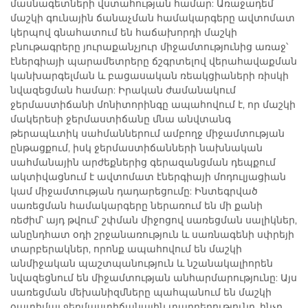
մասնագետների վստահության համար: Առաջադեմ
մաշկի գունային ճանաչման համակարգերը ավտոմատ
կերպով գնահատում են հաճախորդի մաշկի
բնութագրերը յուրաքանչյուր միջամտությունից առաջ՝
էներգիայի պարամետրերը ճշգրտելով վերահավաքման
կանխարգելման և բացասական ռեակցիաների ռիսկի
նվազեցման համար: Իրական ժամանակում
ջերմաստիճանի մոնիտորինգը ապահովում է, որ մաշկի
մակերեսի ջերմաստիճանը մնա անվտանգ
թերապևտիկ սահմաններում ամբողջ միջամտության
ընթացքում, իսկ ջերմաստիճանների նախնական
սահմանային արժեքներից գերազանցման դեպքում
ակտիվացնում է ավտոմատ էներգիայի մոդուլյացիան
կամ միջամտության դադարեցումը: Ինտեգրված
սառեցման համակարգերը ներառում են մի քանի
ռեժիմ՝ այդ թվում՝ շփման միջոցով սառեցման սալիկներ,
անընդհատ օդի շրջանառություն և սառնագենի սփրեյի
տարբերակներ, որոնք ապահովում են մաշկի
անմիջական պաշտպանություն և նշանակալիորեն
նվազեցնում են միջամտության անհարմարությունը: Այս
սառեցման մեխանիզմները պահպանում են մաշկի
օպտիմալ ջերմաստիճանային տարբերությունը, ինչը