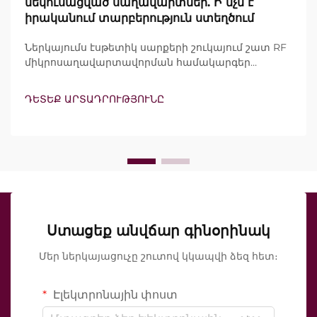
մեկուսացված սաղավարտներ. Ի՞նչն է
իրականում տարբերություն ստեղծում
Ներկայումս էսթետիկ սարքերի շուկայում շատ RF
միկրոսաղավարտավորման համակարգեր
պնդում են, որ ներառում են վակուումային
տեխնոլոգիա և մեկուսացված սաղավարտներ:
ԴԵՏԵՔ ԱՐՏԱԴՐՈՒԹՅՈՒՆԸ
Սակայն իրական հարցը ոչ թե այն է, թե արդյոք
այս հատկանիշները գոյություն ունեն, այլ այն, թե
ինչպես են դրանք ճշգրիտ աշխատում
կլինիկական բուժման ընթացքում...
Ստացեք անվճար գինօրինակ
Մեր ներկայացուչը շուտով կկապվի ձեզ հետ։
Էլեկտրոնային փոստ