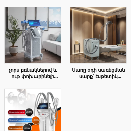
չորս բռնակներով և
Սառը օդի սառեցման
ութ փոխարինելի
սարք՝ էսթետիկ
գլխամասերով
լազերային բուժման
սառեցման մեթոդով
համար բժշկական
նիհարեցման սարք՝
սառեցման
360° սառեցման
համակարգ, ցավի
տեխնոլոգիայով,
թուլացման,
կրիոթերապիայի
էպիդերմիսի
միջոցով քաշի
պաշտպանության և
նվազեցման և
անընդհատ,