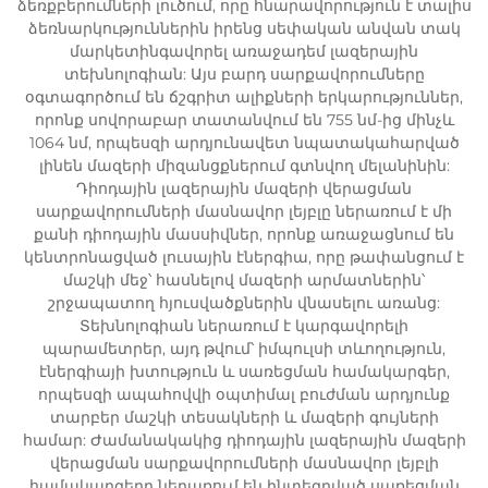
ձեռքբերումների լուծում, որը հնարավորություն է տալիս
ձեռնարկություններին իրենց սեփական անվան տակ
մարկետինգավորել առաջադեմ լազերային
տեխնոլոգիան: Այս բարդ սարքավորումները
օգտագործում են ճշգրիտ ալիքների երկարություններ,
որոնք սովորաբար տատանվում են 755 նմ-ից մինչև
1064 նմ, որպեսզի արդյունավետ նպատակահարված
լինեն մազերի միզանցքներում գտնվող մելանինին:
Դիոդային լազերային մազերի վերացման
սարքավորումների մասնավոր լեյբլը ներառում է մի
քանի դիոդային մասսիվներ, որոնք առաջացնում են
կենտրոնացված լուսային էներգիա, որը թափանցում է
մաշկի մեջ՝ հասնելով մազերի արմատներին՝
շրջապատող հյուսվածքներին վնասելու առանց:
Տեխնոլոգիան ներառում է կարգավորելի
պարամետրեր, այդ թվում՝ իմպուլսի տևողություն,
էներգիայի խտություն և սառեցման համակարգեր,
որպեսզի ապահովվի օպտիմալ բուժման արդյունք
տարբեր մաշկի տեսակների և մազերի գույների
համար: Ժամանակակից դիոդային լազերային մազերի
վերացման սարքավորումների մասնավոր լեյբլի
համակարգերը ներառում են ինտեգրված սառեցման