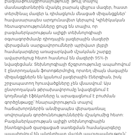
բազմաֆունկցիոնալությունը՝ թույլ տալով
մասնագետներին մշակել բարակ վելլուս մազեր, հաստ
տերմինալ մազեր և դիմացկուն մնացած միզանցքներ՝
հավասարապես արդյունավետ կերպով: Կլինիկական
հետազոտությունները ցույց են տալիս, որ
բազմաերկարության ալիքի տեխնոլոգիայի
օգտագործմամբ դիոդային լազերային մազերի
վերացման սարքավորումների պրիվատ լեյբլի
համակարգերը առաջարկված մշակման շարքը
ավարտելուց հետո հասնում են մազերի 95%-ի
նվազեցման: Տեխնոլոգիայի ճշգրտությունը ապահովում
է ընտրողական ֆոտոթերմոլիզ, որտեղ միայն մազային
միզանցքներն են կլանում լազերային էներգիան, իսկ
շրջապատող հյուսվածքները չեն վնասվում: Այս
ընտրողական թիրախավորումը նվազեցնում է
կողմնակի էֆեկտները և արագացնում է բուժման
գործընթացը՝ հնարավորություն տալով
հաճախորդներին անմիջապես վերադառնալ
սովորական գործունեություններին մշակումից հետո:
Բազմաերկարության ալիքի տեխնոլոգիային
ինտեգրված զարգացած սառեցման համակարգերը
ապահովում են անընդհատ մաշկի պաշտպանություն՝