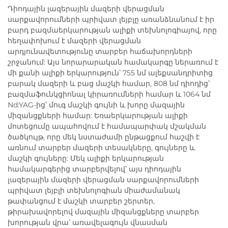
Դիոդային լազերային մազերի վերացման
սարքավորումների պրիվատ լեյբլը առանձնանում է իր
բարդ բազմաերկարության ալիքի տեխնոլոգիայով, որը
հեղափոխում է մազերի վերացման
արդյունավետությունը տարբեր հաճախորդների
շրջանում: Այս նորարարական համակարգը ներառում է
մի քանի ալիքի երկարություն՝ 755 նմ ալեքսանդրիտից
բարակ մազերի և բաց մաշկի համար, 808 նմ դիոդից՝
բազմաֆունկցիոնալ կիրառումների համար և 1064 նմ
Nd:YAG-ից՝ մուգ մաշկի գույնի և խորը մազային
միզանցքների համար: Եռաերկարության ալիքի
մոտեցումը ապահովում է համապարփակ մշակման
ծածկույթ, որը մեկ նստաժամի ընթացքում հաշվի է
առնում տարբեր մազերի տեսակները, գույները և
մաշկի գույները: Մեկ ալիքի երկարության
համակարգերից տարբերվելով՝ այս դիոդային
լազերային մազերի վերացման սարքավորումների
պրիվատ լեյբլի տեխնոլոգիան միաժամանակ
թափանցում է մաշկի տարբեր շերտեր,
թիրախավորելով մազային միզանցքները տարբեր
խորության վրա՝ առավելագույն վնասման