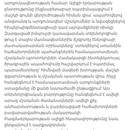
արդյունավետության համար: Ալիքի երկարության
ընտրությունը ինքնաբերաբար օպտիմալացվում է
մաշկի գույնի վերլուծության հիման վրա՝ ապահովելով
անվտանգ և արդյունավետ մշակումներ և նվազեցնելով
հիպերպիգմենտացիայի կամ այրվածքների ռիսկը:
Զարգացած իմպուլսի կառավարման տեխնոլոգիան
թույլ է տալիս մասնագետներին ճշգրտել էներգիայի
մատակարարման օրինակները՝ ստեղծելով առանձին
հաճախորդների պահանջներին համապատասխան
մշակման պրոտոկոլներ: Համակարգի ինտելեկտուալ
ծրագրային ապահովումը հաշվարկում է օպտիմալ
պարամետրերը՝ հիմնված մազերի խտության, մաշկի
զգայունության և մշակման պատմության վրա, ինչը
հանգեցնում է համապատասխան արդյունքների
ստացմանը մի քանի նստաժամի ընթացքում: Այս
տեխնոլոգիական բարդությունը հանգեցնում է ավելի
արագ մշակման ժամանակների, ավելի քիչ
անհարմարության և բարձրացված հաճախորդների
բավարարվածության մակարդակի:
Բազմաերկարության ալիքի հնարավորությունը նաև
ընդլայնում է սարքավորման