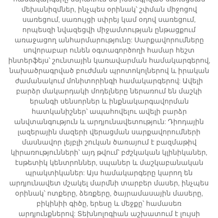
մեխանիզմներ, ինչպես օրինակ՝ շփման միջոցով
սառեցում, սառույցի սփրեյ կամ օդով սառեցում,
որպեսզի նվազեցվի միջամտության ընթացքում
առաջացող անհարմարությունը: Սարքավորումները
սովորաբար ունեն օգտագործողի համար հեշտ
ինտերֆեյս՝ շունտային կառավարման համակարգերով,
նախածրագրված բուժման պրոտոկոլներով և իրական
ժամանակում մոնիտորինգի համակարգերով: Ավելի
բարձր մակարդակի մոդելները ներառում են մաշկի
երանգի սենսորներ և ինքնակարգավորման
հատկանիշներ՝ ապահովելու ավելի բարձր
անվտանգություն և արդյունավետություն: Դիոդային
լազերային մազերի վերացման սարքավորումների
մասնավոր լեյբլի շուկան ծառայում է բազմաթիվ
կիրառությունների՝ այդ թվում՝ բժշկական կլինիկաներ,
էսթետիկ կենտրոններ, սպաներ և մաշկաբանական
պրակտիկաներ: Այս համակարգերը կարող են
արդյունավետ մշակել մարմնի տարբեր մասեր, ինչպես
օրինակ՝ ոտքերը, ձեռքերը, ծայրամասային մասերը,
բիկինիի գիծը, երեսը և մեջքը՝ համասեռ
արդյունքներով: Տեխնոլոգիան աշխատում է լույսի