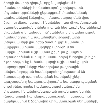
ձեռքի մասերի դիզայն, որը նվազեցնում է
մասնագետների հոգնածությունը երկարատև
միջամտությունների ընթացքում՝ միաժամանակ
պահպանելով էներգիայի մատակարարման վրա
ճշգրիտ վերահսկումը: Ինտելեկտուալ միջամտության
քարտեզագրման տեխնոլոգիան հետևում է նախկինում
մշակված տեղամասերին՝ կանխելով միջամտության
համատեղումը և ապահովելով թիրախային
տեղամասերի լիարժեք ծածկույթը: Ավտոմատ
կալիբրման համակարգերը ստուգում են
սարքավորման աշխատանքը յուրաքանչյուր
օգտագործման առաջ՝ հաստատելով էներգիայի ելքի
ճշգրտությունը և համակարգի աշխատանքային
կարողությունները: Ինտեգրված լազերային
անվտանգության համակարգերը ներառում են
ճառագայթի պարունակման հատկանիշներ,
պաշտպանիչ կապսուլավորում և նախազգուշացման
ցուցիչներ, որոնք համապատասխանում են
միջազգային անվտանգության ստանդարտներին:
Հաճախորդի հարմարավետությունը հետագայում
բարելավվում է ճշգրտվող միջամտության սեղանների,