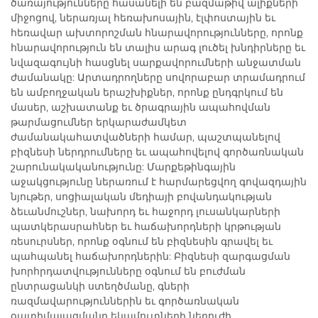
ծառայությունները հասանելի են բազմաթիվ ալիքների
միջոցով, ներառյալ հեռախոսային, էլփոստային եւ
հեռավար ախտորոշման հնարավորությունները, որոնք
հնարավորություն են տալիս արագ լուծել խնդիրները եւ
նվազագույնի հասցնել սարքավորումների անջատման
ժամանակը: Արտադրողները սովորաբար տրամադրում
են ամբողջական երաշխիքներ, որոնք ընդգրկում են
մասեր, աշխատանք եւ ծրագրային ապահովման
թարմացումներ երկարաժամկետ
ժամանակահատվածների համար, պաշտպանելով
բիզնեսի ներդրումները եւ ապահովելով գործառնական
շարունակականությունը: Մարքեթինգային
աջակցությունը ներառում է հարմարեցվող գովազդային
նյութեր, սոցիալական մեդիայի բովանդակության
ձեւանմուշներ, նախորդ եւ հաջորդ լուսանկարների
պատկերասրահներ եւ հաճախորդների կրթության
ռեսուրսներ, որոնք օգնում են բիզնեսին գրավել եւ
պահպանել հաճախորդներին: Բիզնեսի զարգացման
խորհրդատվությունները օգնում են բուժման
ընտրացանկի ստեղծմանը, գների
ռազմավարություններին եւ գործառնական
օպտիմալացմանը եկամուտների ներուժի