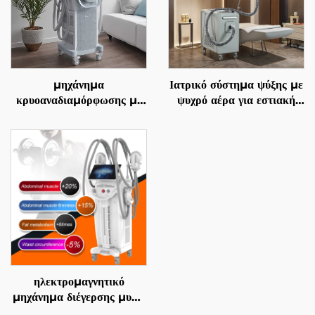
μηχάνημα
Ιατρικό σύστημα ψύξης με
κρυοαναδιαμόρφωσης με
ψυχρό αέρα για εστιακή
4 χειρολαβές και 8
ψύξη κατά τη χρήση
εναλλάξιμες κεφαλές, με
αισθητικών λέιζερ,
τεχνολογία ψύξης 360° και
ανακούφιση πόνου,
κρυοθεραπείας για μείωση
προστασία του επιδερμίδα
βάρους και αισθητική
και συνεχή, μη επαφόμενη
φροντίδα
χρήση σε κλινικές
ηλεκτρομαγνητικό
μηχάνημα διέγερσης μυών
EMS Ciccslim 3 Tesla,