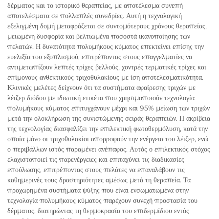
δέρματος και το ιστορικό θεραπείας, με αποτέλεσμα συνεπή
αποτελέσματα σε πολλαπλές συνεδρίες. Αυτή η τεχνολογική
εξελιγμένη δομή μεταφράζεται σε συντομότερους χρόνους θεραπείας,
μειωμένη δυσφορία και βελτιωμένα ποσοστά ικανοποίησης των
πελατών. Η δυνατότητα πολυμήκους κύματος επεκτείνει επίσης την
ευελιξία του εξοπλισμού, επιτρέποντας στους επαγγελματίες να
αντιμετωπίζουν λεπτές τρίχες βελλούς, χοντρές τερματικές τρίχες και
επίμονους ανθεκτικούς τριχοθυλακίους με ίση αποτελεσματικότητα.
Κλινικές μελέτες δείχνουν ότι τα συστήματα αφαίρεσης τριχών με
λέιζερ διόδου με ιδιωτική ετικέτα που χρησιμοποιούν τεχνολογία
πολυμήκους κύματος επιτυγχάνουν μέχρι και 95% μείωση των τριχών
μετά την ολοκλήρωση της συνιστώμενης σειράς θεραπειών. Η ακρίβεια
της τεχνολογίας διασφαλίζει την επιλεκτική φωτοθερμόλυση, κατά την
οποία μόνο οι τριχοθυλακίοι απορροφούν την ενέργεια του λέιζερ, ενώ
ο περιβάλλων ιστός παραμένει ανέπαφος. Αυτός ο επιλεκτικός στόχος
ελαχιστοποιεί τις παρενέργειες και επιταχύνει τις διαδικασίες
επούλωσης, επιτρέποντας στους πελάτες να επαναλάβουν τις
καθημερινές τους δραστηριότητες αμέσως μετά τη θεραπεία. Τα
προχωρημένα συστήματα ψύξης που είναι ενσωματωμένα στην
τεχνολογία πολυμήκους κύματος παρέχουν συνεχή προστασία του
δέρματος, διατηρώντας τη θερμοκρασία του επιδερμίδιου εντός