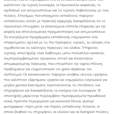
καλύπτουν την τεχνική λειτουργία, τα πρωτόκολλα ασφαλείας, το
σχεδιασμό των αντιμετωπίσεων και τις τεχνικές διαβούλευσης με τους
πελάτες. Επισήμως πιστοποιημένοι εκπαιδευτές παρέχουν
εκπαιδευτικές σεσιόν με πρακτική εφαρμογή, διασφαλίζοντας ότι το
προσωπικό επιτυγχάνει τα απαιτούμενα επίπεδα επαρκείας για την
ασφαλή και αποτελεσματική πραγματοποίηση των αντιμετωπίσεων.
Τα συνεχιζόμενα προγράμματα εκπαίδευσης ενημερώνουν τους
επαγγελματίες σχετικά με τις πιο πρόσφατες τεχνικές, τις αλλαγές στη
νομοθεσία και τις καλύτερες πρακτικές του κλάδου. Υπηρεσίες
τεχνικής υποστήριξης είναι διαθέσιμες μέσω πολλαπλών καναλιών,
συμπεριλαμβανομένων τηλεφώνου, email και δυνατοτήτων
απομακρυσμένης διάγνωσης, που επιτρέπουν την ταχεία επίλυση
προβλημάτων και ελαχιστοποιούν τον χρόνο αδράνειας του
εξοπλισμού. Οι κατασκευαστές παρέχουν συνήθως εκτενείς εγγυήσεις
που καλύπτουν εξαρτήματα, εργασία και ενημερώσεις λογισμικού για
μεγάλα χρονικά διαστήματα, προστατεύοντας τις επενδύσεις των
επιχειρήσεων και διασφαλίζοντας τη συνέχεια των λειτουργιών. Η
υποστήριξη μάρκετινγκ περιλαμβάνει προσαρμοσμένα προωθητικά
υλικά, πρότυπα περιεχομένου για κοινωνικά δίκτυα, γκαλερί
φωτογραφιών «πριν-μετά» και πόρους εκπαίδευσης πελατών, οι
οποίοι βοηθούν τις επιχειρήσεις να ελκύουν και να διατηρούν πελάτες.