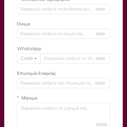
0/100
Όνομα
0/100
WhatsApp
Code
0/100
Επωνυμία Εταιρείας
0/200
Μήνυμα
0/1000