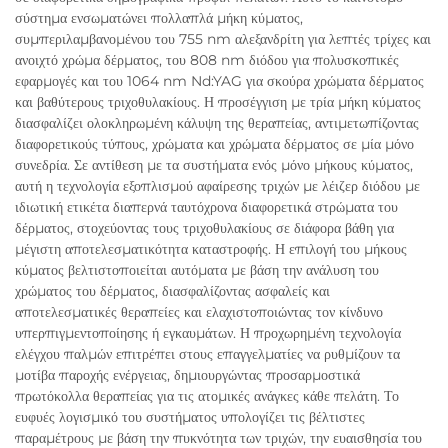
σύστημα ενσωματώνει πολλαπλά μήκη κύματος,
συμπεριλαμβανομένου του 755 nm αλεξανδρίτη για λεπτές τρίχες και
ανοιχτό χρώμα δέρματος, του 808 nm διόδου για πολυσκοπικές
εφαρμογές και του 1064 nm Nd:YAG για σκούρα χρώματα δέρματος
και βαθύτερους τριχοθυλακίους. Η προσέγγιση με τρία μήκη κύματος
διασφαλίζει ολοκληρωμένη κάλυψη της θεραπείας, αντιμετωπίζοντας
διαφορετικούς τύπους, χρώματα και χρώματα δέρματος σε μία μόνο
συνεδρία. Σε αντίθεση με τα συστήματα ενός μόνο μήκους κύματος,
αυτή η τεχνολογία εξοπλισμού αφαίρεσης τριχών με λέιζερ διόδου με
ιδιωτική ετικέτα διαπερνά ταυτόχρονα διαφορετικά στρώματα του
δέρματος, στοχεύοντας τους τριχοθυλακίους σε διάφορα βάθη για
μέγιστη αποτελεσματικότητα καταστροφής. Η επιλογή του μήκους
κύματος βελτιστοποιείται αυτόματα με βάση την ανάλυση του
χρώματος του δέρματος, διασφαλίζοντας ασφαλείς και
αποτελεσματικές θεραπείες και ελαχιστοποιώντας τον κίνδυνο
υπερπιγμεντοποίησης ή εγκαυμάτων. Η προχωρημένη τεχνολογία
ελέγχου παλμών επιτρέπει στους επαγγελματίες να ρυθμίζουν τα
μοτίβα παροχής ενέργειας, δημιουργώντας προσαρμοστικά
πρωτόκολλα θεραπείας για τις ατομικές ανάγκες κάθε πελάτη. Το
ευφυές λογισμικό του συστήματος υπολογίζει τις βέλτιστες
παραμέτρους με βάση την πυκνότητα των τριχών, την ευαισθησία του