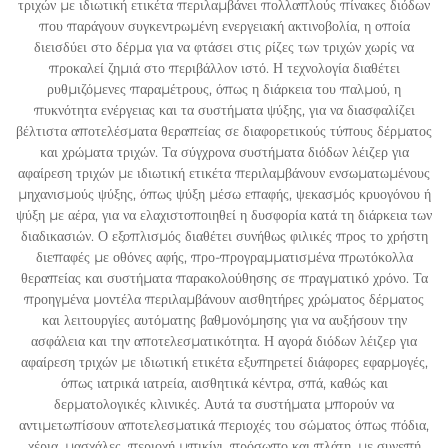
τριχών με ιδιωτική ετικέτα περιλαμβάνει πολλαπλούς πίνακες διόδων
που παράγουν συγκεντρωμένη ενεργειακή ακτινοβολία, η οποία
διεισδύει στο δέρμα για να φτάσει στις ρίζες των τριχών χωρίς να
προκαλεί ζημιά στο περιβάλλον ιστό. Η τεχνολογία διαθέτει
ρυθμιζόμενες παραμέτρους, όπως η διάρκεια του παλμού, η
πυκνότητα ενέργειας και τα συστήματα ψύξης, για να διασφαλίζει
βέλτιστα αποτελέσματα θεραπείας σε διαφορετικούς τύπους δέρματος
και χρώματα τριχών. Τα σύγχρονα συστήματα διόδων λέιζερ για
αφαίρεση τριχών με ιδιωτική ετικέτα περιλαμβάνουν ενσωματωμένους
μηχανισμούς ψύξης, όπως ψύξη μέσω επαφής, ψεκασμός κρυογόνου ή
ψύξη με αέρα, για να ελαχιστοποιηθεί η δυσφορία κατά τη διάρκεια των
διαδικασιών. Ο εξοπλισμός διαθέτει συνήθως φιλικές προς το χρήστη
διεπαφές με οθόνες αφής, προ-προγραμματισμένα πρωτόκολλα
θεραπείας και συστήματα παρακολούθησης σε πραγματικό χρόνο. Τα
προηγμένα μοντέλα περιλαμβάνουν αισθητήρες χρώματος δέρματος
και λειτουργίες αυτόματης βαθμονόμησης για να αυξήσουν την
ασφάλεια και την αποτελεσματικότητα. Η αγορά διόδων λέιζερ για
αφαίρεση τριχών με ιδιωτική ετικέτα εξυπηρετεί διάφορες εφαρμογές,
όπως ιατρικά ιατρεία, αισθητικά κέντρα, σπά, καθώς και
δερματολογικές κλινικές. Αυτά τα συστήματα μπορούν να
αντιμετωπίσουν αποτελεσματικά περιοχές του σώματος όπως πόδια,
χέρια, μασχάλες, περιοχή μπικίνι, πρόσωπο και πλάτη, με συνεπή