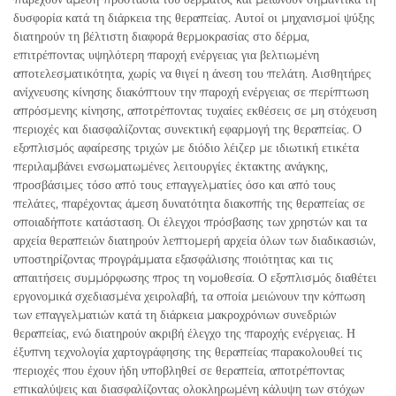
δυσφορία κατά τη διάρκεια της θεραπείας. Αυτοί οι μηχανισμοί ψύξης
διατηρούν τη βέλτιστη διαφορά θερμοκρασίας στο δέρμα,
επιτρέποντας υψηλότερη παροχή ενέργειας για βελτιωμένη
αποτελεσματικότητα, χωρίς να θιγεί η άνεση του πελάτη. Αισθητήρες
ανίχνευσης κίνησης διακόπτουν την παροχή ενέργειας σε περίπτωση
απρόσμενης κίνησης, αποτρέποντας τυχαίες εκθέσεις σε μη στόχευση
περιοχές και διασφαλίζοντας συνεκτική εφαρμογή της θεραπείας. Ο
εξοπλισμός αφαίρεσης τριχών με διόδιο λέιζερ με ιδιωτική ετικέτα
περιλαμβάνει ενσωματωμένες λειτουργίες έκτακτης ανάγκης,
προσβάσιμες τόσο από τους επαγγελματίες όσο και από τους
πελάτες, παρέχοντας άμεση δυνατότητα διακοπής της θεραπείας σε
οποιαδήποτε κατάσταση. Οι έλεγχοι πρόσβασης των χρηστών και τα
αρχεία θεραπειών διατηρούν λεπτομερή αρχεία όλων των διαδικασιών,
υποστηρίζοντας προγράμματα εξασφάλισης ποιότητας και τις
απαιτήσεις συμμόρφωσης προς τη νομοθεσία. Ο εξοπλισμός διαθέτει
εργονομικά σχεδιασμένα χειρολαβή, τα οποία μειώνουν την κόπωση
των επαγγελματιών κατά τη διάρκεια μακροχρόνιων συνεδριών
θεραπείας, ενώ διατηρούν ακριβή έλεγχο της παροχής ενέργειας. Η
έξυπνη τεχνολογία χαρτογράφησης της θεραπείας παρακολουθεί τις
περιοχές που έχουν ήδη υποβληθεί σε θεραπεία, αποτρέποντας
επικαλύψεις και διασφαλίζοντας ολοκληρωμένη κάλυψη των στόχων