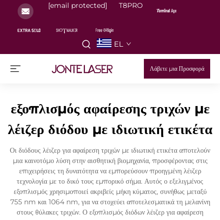
[email protected]
T8PRO
EL
Λάβετε μια Προσφορά
εξοπλισμός αφαίρεσης τριχών με
λέιζερ διόδου με ιδιωτική ετικέτα
Οι διόδους λέιζερ για αφαίρεση τριχών με ιδιωτική ετικέτα αποτελούν
μια καινοτόμο λύση στην αισθητική βιομηχανία, προσφέροντας στις
επιχειρήσεις τη δυνατότητα να εμπορεύσουν προηγμένη λέιζερ
τεχνολογία με το δικό τους εμπορικό σήμα. Αυτός ο εξελιγμένος
εξοπλισμός χρησιμοποιεί ακριβείς μήκη κύματος, συνήθως μεταξύ
755 nm και 1064 nm, για να στοχεύει αποτελεσματικά τη μελανίνη
στους θύλακες τριχών. Ο εξοπλισμός διόδων λέιζερ για αφαίρεση