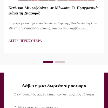
Κενό και Μικροβελόνες με Μόνωση: Τι Πραγματικά
Κάνει τη Διαφορά;
Στην τρέχουσα αγορά συσκευών αισθητικής, πολλά συστήματα
RF microneedling ισχυρίζονται ότι περιλαμβάνουν
τεχνολογία vacuum και μονωμένες βελόνες. Ωστόσο, το
πραγματικό ερώτημα δεν είναι απλώς αν αυτά τα
ΔΕΙΤΕ ΠΕΡΙΣΣΟΤΕΡΑ
χαρακτηριστικά υπάρχουν, αλλά πώς λειτουργούν ακριβώς κατά
τη διάρκεια της κλινικής θεραπείας...
Λάβετε μια δωρεάν προσφορά
Ο εκπρόσωπός μας θα επικοινωνήσει μαζί σας σύντομα.
Ηλεκτρονικό ταχυδρομείο