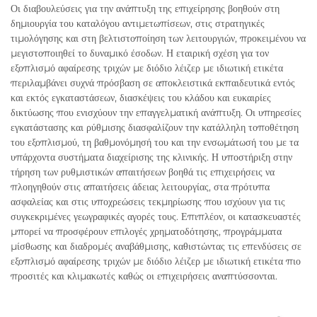
Οι διαβουλεύσεις για την ανάπτυξη της επιχείρησης βοηθούν στη
δημιουργία του καταλόγου αντιμετωπίσεων, στις στρατηγικές
τιμολόγησης και στη βελτιστοποίηση των λειτουργιών, προκειμένου να
μεγιστοποιηθεί το δυναμικό έσοδων. Η εταιρική σχέση για τον
εξοπλισμό αφαίρεσης τριχών με διόδιο λέιζερ με ιδιωτική ετικέτα
περιλαμβάνει συχνά πρόσβαση σε αποκλειστικά εκπαιδευτικά εντός
και εκτός εγκαταστάσεων, διασκέψεις του κλάδου και ευκαιρίες
δικτύωσης που ενισχύουν την επαγγελματική ανάπτυξη. Οι υπηρεσίες
εγκατάστασης και ρύθμισης διασφαλίζουν την κατάλληλη τοποθέτηση
του εξοπλισμού, τη βαθμονόμησή του και την ενσωμάτωσή του με τα
υπάρχοντα συστήματα διαχείρισης της κλινικής. Η υποστήριξη στην
τήρηση των ρυθμιστικών απαιτήσεων βοηθά τις επιχειρήσεις να
πλοηγηθούν στις απαιτήσεις άδειας λειτουργίας, στα πρότυπα
ασφαλείας και στις υποχρεώσεις τεκμηρίωσης που ισχύουν για τις
συγκεκριμένες γεωγραφικές αγορές τους. Επιπλέον, οι κατασκευαστές
μπορεί να προσφέρουν επιλογές χρηματοδότησης, προγράμματα
μίσθωσης και διαδρομές αναβάθμισης, καθιστώντας τις επενδύσεις σε
εξοπλισμό αφαίρεσης τριχών με διόδιο λέιζερ με ιδιωτική ετικέτα πιο
προσιτές και κλιμακωτές καθώς οι επιχειρήσεις αναπτύσσονται.