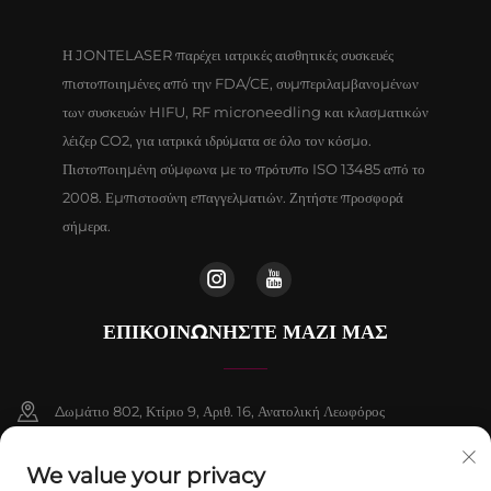
Η JONTELASER παρέχει ιατρικές αισθητικές συσκευές
πιστοποιημένες από την FDA/CE, συμπεριλαμβανομένων
των συσκευών HIFU, RF microneedling και κλασματικών
λέιζερ CO2, για ιατρικά ιδρύματα σε όλο τον κόσμο.
Πιστοποιημένη σύμφωνα με το πρότυπο ISO 13485 από το
2008. Εμπιστοσύνη επαγγελματιών. Ζητήστε προσφορά
σήμερα.
ΕΠΙΚΟΙΝΩΝΉΣΤΕ ΜΑΖΊ ΜΑΣ
Δωμάτιο 802, Κτίριο 9, Αριθ. 16, Ανατολική Λεωφόρος
Chenguang, Δήμος Fangshan, Πεκίνο
We value your privacy
+86-13911459627