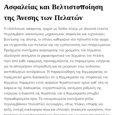
Ασφαλείας και Βελτιστοποίηση
της Άνεσης των Πελατών
Ο εξοπλισμός αφαίρεσης τριχών με διόδιο λέιζερ με ιδιωτική ετικέτα
περιλαμβάνει καινοτόμους μηχανισμούς ασφαλείας και τεχνολογίες
βελτίωσης της άνεσης, οι οποίες καθορίζουν νέα πρότυπα στην αγορά
για τη φροντίδα των πελατών και την εμπιστοσύνη των επαγγελματιών.
Προηγμένα συστήματα αναγνώρισης του χρώματος του δέρματος
αξιολογούν αυτόματα τα χαρακτηριστικά του δέρματος του πελάτη
πριν από κάθε εφαρμογή, προσαρμόζοντας τις παραμέτρους ενέργειας
για να αποτρέψουν υπερέκθεση και να μειώσουν τους κινδύνους
ανεπιθύμητων αντιδράσεων. Η παρακολούθηση της θερμοκρασίας σε
πραγματικό χρόνο διασφαλίζει ότι η θερμοκρασία της επιφάνειας του
δέρματος παραμένει εντός ασφαλών θεραπευτικών ορίων καθ’ όλη τη
διάρκεια της διαδικασίας, ενεργοποιώντας αυτόματη ρύθμιση της
ενέργειας ή διακοπή της θεραπείας εάν η θερμοκρασία υπερβεί
προκαθορισμένα όρια. Τα ενσωματωμένα συστήματα ψύξης
περιλαμβάνουν πολλαπλές λειτουργίες, όπως πλάκες επαφής για
ψύξη, συνεχή κυκλοφορία αέρα και επιλογές ψεκασμού κρυογόνου, που
παρέχουν άμεση προστασία του δέρματος και μειώνουν σημαντικά τη