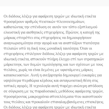
με 4 χειρολαβές, για
αισθητικά σαλόνια
Οι διόδους λέιζερ για αφαίρεση τριχών με ιδιωτική ετικέτα
προσφέρουν αριθμός πειστικών πλεονεκτημάτων,
καθιστώντας την επένδυση σε αυτόν τον τύπο εξοπλισμού
ελκυστική για αισθητικές επιχειρήσεις. Πρώτον, η κατοχή της
μάρκας επιτρέπει στις επιχειρήσεις να δημιουργήσουν
αναγνωρισιμότητα στην αγορά και να αναπτύξουν πιστότητα
πελατών υπό τη δική τους μοναδική ταυτότητα. Όταν οι
επιχειρήσεις επιλέγουν διόδους λέιζερ για αφαίρεση τριχών με
ιδιωτική ετικέτα, αποκτούν πλήρη έλεγχο επί των στρατηγικών
μάρκετινγκ, των δομών τιμολόγησης και των σχέσεων με τους
πελάτες, χωρίς να είναι δεμένες με υφιστάμενες μάρκες
κατασκευαστών. Αυτή η ανεξαρτησία δημιουργεί ευκαιρίες για
υψηλότερα περιθώρια κέρδους και ανταγωνιστική θέση στις
τοπικές αγορές. Η τεχνολογία αυτή παρέχει ανώτερη απόδοση
σε σύγκριση με τις παραδοσιακές μεθόδους αφαίρεσης τριχών,
προσφέροντας μακροχρόνια αποτελέσματα που ικανοποιούν
τους πελάτες και προκαλούν επαναλαμβανόμενες επισκέψεις.
Οι διόδους λέιζερ για αφαίρεση τριχών με ιδιωτική ετικέτα