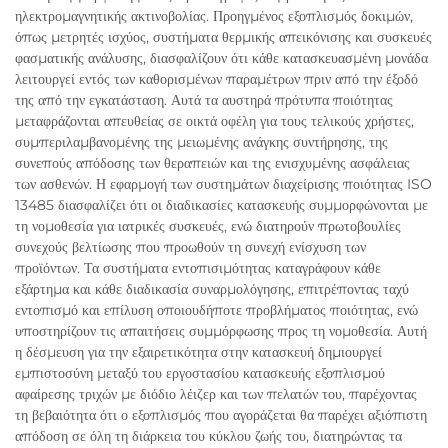
ηλεκτρομαγνητικής ακτινοβολίας. Προηγμένος εξοπλισμός δοκιμών,
όπως μετρητές ισχύος, συστήματα θερμικής απεικόνισης και συσκευές
φασματικής ανάλυσης, διασφαλίζουν ότι κάθε κατασκευασμένη μονάδα
λειτουργεί εντός των καθορισμένων παραμέτρων πριν από την έξοδό
της από την εγκατάσταση. Αυτά τα αυστηρά πρότυπα ποιότητας
μεταφράζονται απευθείας σε οικτά οφέλη για τους τελικούς χρήστες,
συμπεριλαμβανομένης της μειωμένης ανάγκης συντήρησης, της
συνεπούς απόδοσης των θεραπειών και της ενισχυμένης ασφάλειας
των ασθενών. Η εφαρμογή των συστημάτων διαχείρισης ποιότητας ISO
13485 διασφαλίζει ότι οι διαδικασίες κατασκευής συμμορφώνονται με
τη νομοθεσία για ιατρικές συσκευές, ενώ διατηρούν πρωτοβουλίες
συνεχούς βελτίωσης που προωθούν τη συνεχή ενίσχυση των
προϊόντων. Τα συστήματα εντοπισιμότητας καταγράφουν κάθε
εξάρτημα και κάθε διαδικασία συναρμολόγησης, επιτρέποντας ταχύ
εντοπισμό και επίλυση οποιουδήποτε προβλήματος ποιότητας, ενώ
υποστηρίζουν τις απαιτήσεις συμμόρφωσης προς τη νομοθεσία. Αυτή
η δέσμευση για την εξαιρετικότητα στην κατασκευή δημιουργεί
εμπιστοσύνη μεταξύ του εργοστασίου κατασκευής εξοπλισμού
αφαίρεσης τριχών με διόδιο λέιζερ και των πελατών του, παρέχοντας
τη βεβαιότητα ότι ο εξοπλισμός που αγοράζεται θα παρέχει αξιόπιστη
απόδοση σε όλη τη διάρκεια του κύκλου ζωής του, διατηρώντας τα