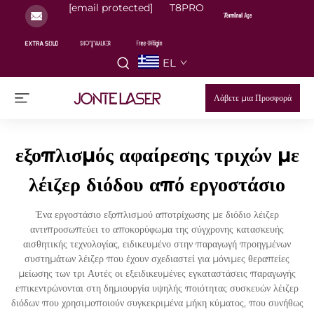
[email protected]
T8PRO
EL
Λάβετε μια Προσφορά
εξοπλισμός αφαίρεσης τριχών με
λέιζερ διόδου από εργοστάσιο
Ένα εργοστάσιο εξοπλισμού αποτρίχωσης με διόδιο λέιζερ
αντιπροσωπεύει το αποκορύφωμα της σύγχρονης κατασκευής
αισθητικής τεχνολογίας, ειδικευμένο στην παραγωγή προηγμένων
συστημάτων λέιζερ που έχουν σχεδιαστεί για μόνιμες θεραπείες
μείωσης των τρι Αυτές οι εξειδικευμένες εγκαταστάσεις παραγωγής
επικεντρώνονται στη δημιουργία υψηλής ποιότητας συσκευών λέιζερ
διόδων που χρησιμοποιούν συγκεκριμένα μήκη κύματος, που συνήθως