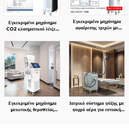
Εγκεκριμένο μηχάνημα
Εγκεκριμένο μηχάνημα
αφαίρεσης τριχών με
CO2 κλασματικού λέιζερ
διόδιο λέιζερ 4 σε 1, με
FDA, ΙΑΤΡΙΚΟ, CE,
αντικαθιστώμενες επαφές,
MMDSAP
600 W, 1200 W, 1800
W, 3000 W, και μήκη
κύματος 755 nm, 808
nm, 940 nm, 1064 nm,
σύμφωνα με τις
προδιαγραφές MDR, FDA,
MDSAP
Εγκεκριμένο μηχάνημα
Ιατρικό σύστημα ψύξης με
μειωτικής θεραπείας
ψυχρό αέρα για εστιακή
λίπους και χειρισμού της
ψύξη κατά τη χρήση
κυτταρίτιδας La Sculptor
αισθητικών λέιζερ,
1060, με διόδιο λέιζερ
ανακούφιση πόνου,