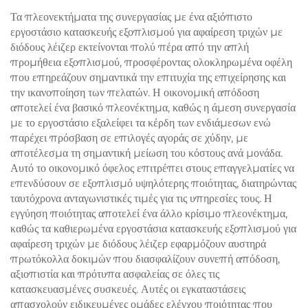
1060 nm για
προστασία του επιδερμίδα
Τα πλεονεκτήματα της συνεργασίας με ένα αξιόπιστο
αναδιαμόρφωση και
και συνεχή, μη επαφόμενη
εργοστάσιο κατασκευής εξοπλισμού για αφαίρεση τριχών με
λιπόλυση του σώματος
χρήση σε κλινικές
διόδους λέιζερ εκτείνονται πολύ πέρα από την απλή
προμήθεια εξοπλισμού, προσφέροντας ολοκληρωμένα οφέλη
που επηρεάζουν σημαντικά την επιτυχία της επιχείρησης και
την ικανοποίηση των πελατών. Η οικονομική απόδοση
αποτελεί ένα βασικό πλεονέκτημα, καθώς η άμεση συνεργασία
με το εργοστάσιο εξαλείφει τα κέρδη των ενδιάμεσων ενώ
παρέχει πρόσβαση σε επιλογές αγοράς σε χύδην, με
αποτέλεσμα τη σημαντική μείωση του κόστους ανά μονάδα.
Αυτό το οικονομικό όφελος επιτρέπει στους επαγγελματίες να
επενδύσουν σε εξοπλισμό υψηλότερης ποιότητας, διατηρώντας
ταυτόχρονα ανταγωνιστικές τιμές για τις υπηρεσίες τους. Η
εγγύηση ποιότητας αποτελεί ένα άλλο κρίσιμο πλεονέκτημα,
καθώς τα καθιερωμένα εργοστάσια κατασκευής εξοπλισμού για
αφαίρεση τριχών με διόδους λέιζερ εφαρμόζουν αυστηρά
πρωτόκολλα δοκιμών που διασφαλίζουν συνεπή απόδοση,
αξιοπιστία και πρότυπα ασφαλείας σε όλες τις
κατασκευασμένες συσκευές. Αυτές οι εγκαταστάσεις
απασχολούν ειδικευμένες ομάδες ελέγχου ποιότητας που