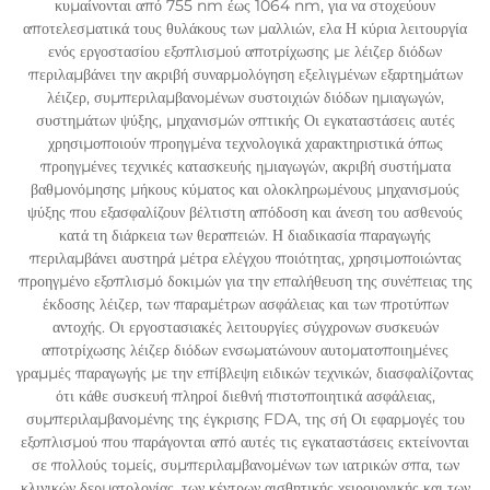
κυμαίνονται από 755 nm έως 1064 nm, για να στοχεύουν
αποτελεσματικά τους θυλάκους των μαλλιών, ελα Η κύρια λειτουργία
ενός εργοστασίου εξοπλισμού αποτρίχωσης με λέιζερ διόδων
περιλαμβάνει την ακριβή συναρμολόγηση εξελιγμένων εξαρτημάτων
λέιζερ, συμπεριλαμβανομένων συστοιχιών διόδων ημιαγωγών,
συστημάτων ψύξης, μηχανισμών οπτικής Οι εγκαταστάσεις αυτές
χρησιμοποιούν προηγμένα τεχνολογικά χαρακτηριστικά όπως
προηγμένες τεχνικές κατασκευής ημιαγωγών, ακριβή συστήματα
βαθμονόμησης μήκους κύματος και ολοκληρωμένους μηχανισμούς
ψύξης που εξασφαλίζουν βέλτιστη απόδοση και άνεση του ασθενούς
κατά τη διάρκεια των θεραπειών. Η διαδικασία παραγωγής
περιλαμβάνει αυστηρά μέτρα ελέγχου ποιότητας, χρησιμοποιώντας
προηγμένο εξοπλισμό δοκιμών για την επαλήθευση της συνέπειας της
έκδοσης λέιζερ, των παραμέτρων ασφάλειας και των προτύπων
αντοχής. Οι εργοστασιακές λειτουργίες σύγχρονων συσκευών
αποτρίχωσης λέιζερ διόδων ενσωματώνουν αυτοματοποιημένες
γραμμές παραγωγής με την επίβλεψη ειδικών τεχνικών, διασφαλίζοντας
ότι κάθε συσκευή πληροί διεθνή πιστοποιητικά ασφάλειας,
συμπεριλαμβανομένης της έγκρισης FDA, της σή Οι εφαρμογές του
εξοπλισμού που παράγονται από αυτές τις εγκαταστάσεις εκτείνονται
σε πολλούς τομείς, συμπεριλαμβανομένων των ιατρικών σπα, των
κλινικών δερματολογίας, των κέντρων αισθητικής χειρουργικής και των