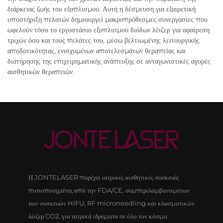
διάρκειας ζωής του εξοπλισμού. Αυτή η δέσμευση για εξαιρετική
υποστήριξη πελατών δημιουργεί μακροπρόθεσμες συνεργασίες που
ωφελούν τόσο το εργοστάσιο εξοπλισμού διόδων λέιζερ για αφαίρεση
τριχών όσο και τους πελάτες του, μέσω βελτιωμένης λειτουργικής
αποδοτικότητας, ενισχυμένων αποτελεσμάτων θεραπείας και
διατήρησης της επιχειρηματικής ανάπτυξης σε ανταγωνιστικές αγορές
αισθητικών θεραπειών.
Η JONTELASER παρέχει ιατρικές αισθητικές συσκευές
πιστοποιημένες από την FDA/CE, συμπεριλαμβανομένων
των συσκευών HIFU, RF microneedling και κλασματικών
λέιζερ CO2, για ιατρικά ιδρύματα σε όλο τον κόσμο.