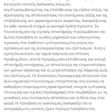
διενεργούν εκτενείς διαδικασίες δοκιμών,
συμπεριλαμβανομένης της επαλήθευσης της εξόδου λέιζερ, της
αξιολόγησης της αποδοτικότητας του συστήματος ψύξης και της
επιβεβαίωσης των χαρακτηριστικών ασφαλείας, διασφαλίζοντας
ότι κάθε συσκευή πληροί τα αυστηρά διεθνή πρότυπα. Τα
πλεονεκτήματα της τεχνικής υποστήριξης περιλαμβάνουν την
άμεση πρόσβαση σε ομάδες μηχανικών και ειδικευμένους
τεχνικούς που διαθέτουν εμπεριστατωμένη γνώση του
σχεδιασμού και της λειτουργικότητας του εξοπλισμού. Αυτή η
σχέση διευκολύνει την ταχεία διάγνωση και επίλυση
προβλημάτων, εκτενή προγράμματα εκπαίδευσης και συνεχή
υποστήριξη συντήρησης, με αποτέλεσμα την ελαχιστοποίηση
των χρόνων αδράνειας και τη μεγιστοποίηση της διάρκειας ζωής
του εξοπλισμού. Οι δυνατότητες προσαρμογής αποτελούν ένα
άλλο σημαντικό πλεονέκτημα, επιτρέποντας στις κλινικές να
καθορίζουν συγκεκριμένα χαρακτηριστικά, στοιχεία εμπορικής
επωνυμίας και τεχνικές προδιαγραφές που συμβαδίζουν με τις
μοναδικές τους λειτουργικές απαιτήσεις και τη θέση τους στην
αγορά. Η πρόσβαση σε καινοτομίες διασφαλίζει ότι οι
συνεργαζόμενες κλινικές έχουν πρώιμη πρόσβαση στις