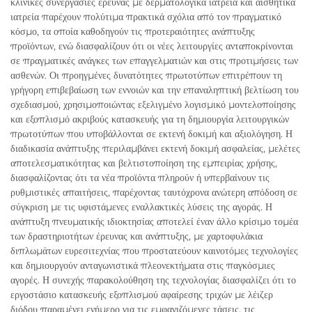
κλινικές συνεργασίες έρευνας με δερματολογικά ιατρεία και αισθητικά
ιατρεία παρέχουν πολύτιμα πρακτικά σχόλια από τον πραγματικό
κόσμο, τα οποία καθοδηγούν τις προτεραιότητες ανάπτυξης
προϊόντων, ενώ διασφαλίζουν ότι οι νέες λειτουργίες ανταποκρίνονται
σε πραγματικές ανάγκες των επαγγελματιών και στις προτιμήσεις των
ασθενών. Οι προηγμένες δυνατότητες πρωτοτύπων επιτρέπουν τη
γρήγορη επιβεβαίωση των εννοιών και την επαναληπτική βελτίωση του
σχεδιασμού, χρησιμοποιώντας εξελιγμένο λογισμικό μοντελοποίησης
και εξοπλισμό ακριβούς κατασκευής για τη δημιουργία λειτουργικών
πρωτοτύπων που υποβάλλονται σε εκτενή δοκιμή και αξιολόγηση. Η
διαδικασία ανάπτυξης περιλαμβάνει εκτενή δοκιμή ασφαλείας, μελέτες
αποτελεσματικότητας και βελτιστοποίηση της εμπειρίας χρήσης,
διασφαλίζοντας ότι τα νέα προϊόντα πληρούν ή υπερβαίνουν τις
ρυθμιστικές απαιτήσεις, παρέχοντας ταυτόχρονα ανώτερη απόδοση σε
σύγκριση με τις υφιστάμενες εναλλακτικές λύσεις της αγοράς. Η
ανάπτυξη πνευματικής ιδιοκτησίας αποτελεί έναν άλλο κρίσιμο τομέα
των δραστηριοτήτων έρευνας και ανάπτυξης, με χαρτοφυλάκια
διπλωμάτων ευρεσιτεχνίας που προστατεύουν καινοτόμες τεχνολογίες
και δημιουργούν ανταγωνιστικά πλεονεκτήματα στις παγκόσμιες
αγορές. Η συνεχής παρακολούθηση της τεχνολογίας διασφαλίζει ότι το
εργοστάσιο κατασκευής εξοπλισμού αφαίρεσης τριχών με λέιζερ
διόδου παραμένει ενήμερο για τις εμφανιζόμενες τάσεις, τις