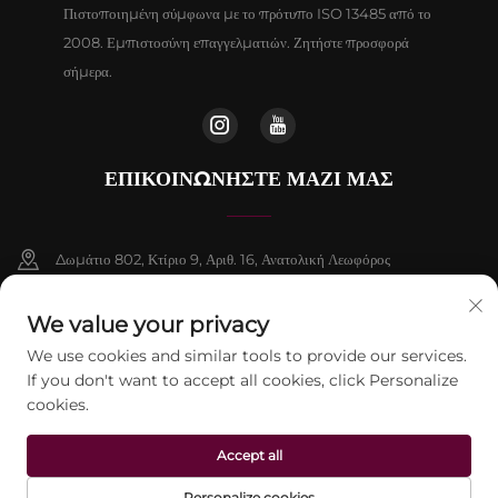
Πιστοποιημένη σύμφωνα με το πρότυπο ISO 13485 από το
2008. Εμπιστοσύνη επαγγελματιών. Ζητήστε προσφορά
σήμερα.
ΕΠΙΚΟΙΝΩΝΉΣΤΕ ΜΑΖΊ ΜΑΣ
Δωμάτιο 802, Κτίριο 9, Αριθ. 16, Ανατολική Λεωφόρος
Chenguang, Δήμος Fangshan, Πεκίνο
We value your privacy
+86-13911459627
We use cookies and similar tools to provide our services.
If you don't want to accept all cookies, click Personalize
[email protected]
cookies.
Accept all
Πνευματικά δικαιώματα © 2026 Beijing Jontelaser Technology CO., LTD.
Με επιφύλαξη παντός δικαιώματος.
Πολιτική Απορρήτου
Personalize cookies