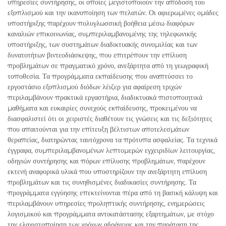
υπηρεσίες συντήρησης, οι οποίες μεγιστοποιούν την απόδοση του
εξοπλισμού και την ικανοποίηση των πελατών. Οι αφιερωμένες ομάδες
υποστήριξης παρέχουν πολυγλωσσική βοήθεια μέσω διαφόρων
καναλιών επικοινωνίας, συμπεριλαμβανομένης της τηλεφωνικής
υποστήριξης, των συστημάτων διαδικτυακής συνομιλίας και των
δυνατοτήτων βιντεοδιάσκεψης, που επιτρέπουν την επίλυση
προβλημάτων σε πραγματικό χρόνο, ανεξάρτητα από τη γεωγραφική
τοποθεσία. Τα προγράμματα εκπαίδευσης που αναπτύσσει το
εργοστάσιο εξοπλισμού διόδων λέιζερ για αφαίρεση τριχών
περιλαμβάνουν πρακτικά εργαστήρια, διαδικτυακά πιστοποιητικά
μαθήματα και ευκαιρίες συνεχούς εκπαίδευσης, προκειμένου να
διασφαλιστεί ότι οι χειριστές διαθέτουν τις γνώσεις και τις δεξιότητες
που απαιτούνται για την επίτευξη βέλτιστων αποτελεσμάτων
θεραπείας, διατηρώντας ταυτόχρονα τα πρότυπα ασφαλείας. Τα τεχνικά
έγγραφα, συμπεριλαμβανομένων λεπτομερών εγχειριδίων λειτουργίας,
οδηγιών συντήρησης και πόρων επίλυσης προβλημάτων, παρέχουν
εκτενή αναφορικά υλικά που υποστηρίζουν την ανεξάρτητη επίλυση
προβλημάτων και τις συνηθισμένες διαδικασίες συντήρησης. Τα
προγράμματα εγγύησης επεκτείνονται πέρα από τη βασική κάλυψη και
περιλαμβάνουν υπηρεσίες προληπτικής συντήρησης, ενημερώσεις
λογισμικού και προγράμματα αντικατάστασης εξαρτημάτων, με στόχο
την ελαχιστοποίηση των χρόνων αδράνειας και την παράταση της