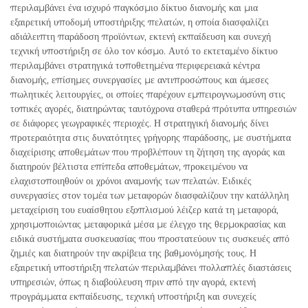
περιλαμβάνει ένα ισχυρό παγκόσμιο δίκτυο διανομής και μια
εξαιρετική υποδομή υποστήριξης πελατών, η οποία διασφαλίζει
αδιάλειπτη παράδοση προϊόντων, εκτενή εκπαίδευση και συνεχή
τεχνική υποστήριξη σε όλο τον κόσμο. Αυτό το εκτεταμένο δίκτυο
περιλαμβάνει στρατηγικά τοποθετημένα περιφερειακά κέντρα
διανομής, επίσημες συνεργασίες με αντιπροσώπους και άμεσες
πωλητικές λειτουργίες, οι οποίες παρέχουν εμπειρογνωμοσύνη στις
τοπικές αγορές, διατηρώντας ταυτόχρονα σταθερά πρότυπα υπηρεσιών
σε διάφορες γεωγραφικές περιοχές. Η στρατηγική διανομής δίνει
προτεραιότητα στις δυνατότητες γρήγορης παράδοσης, με συστήματα
διαχείρισης αποθεμάτων που προβλέπουν τη ζήτηση της αγοράς και
διατηρούν βέλτιστα επίπεδα αποθεμάτων, προκειμένου να
ελαχιστοποιηθούν οι χρόνοι αναμονής των πελατών. Ειδικές
συνεργασίες στον τομέα των μεταφορών διασφαλίζουν την κατάλληλη
μεταχείριση του ευαίσθητου εξοπλισμού λέιζερ κατά τη μεταφορά,
χρησιμοποιώντας μεταφορικά μέσα με έλεγχο της θερμοκρασίας και
ειδικά συστήματα συσκευασίας που προστατεύουν τις συσκευές από
ζημιές και διατηρούν την ακρίβεια της βαθμονόμησής τους. Η
εξαιρετική υποστήριξη πελατών περιλαμβάνει πολλαπλές διαστάσεις
υπηρεσιών, όπως η διαβούλευση πριν από την αγορά, εκτενή
προγράμματα εκπαίδευσης, τεχνική υποστήριξη και συνεχείς