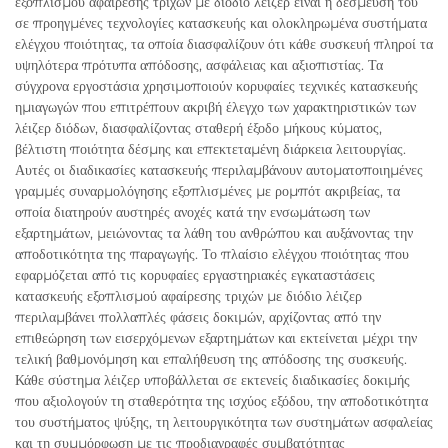
εξοπλισμού αφαίρεσης τριχών με διόδιο λέιζερ είναι η δέσμευσή του
σε προηγμένες τεχνολογίες κατασκευής και ολοκληρωμένα συστήματα
ελέγχου ποιότητας, τα οποία διασφαλίζουν ότι κάθε συσκευή πληροί τα
υψηλότερα πρότυπα απόδοσης, ασφάλειας και αξιοπιστίας. Τα
σύγχρονα εργοστάσια χρησιμοποιούν κορυφαίες τεχνικές κατασκευής
ημιαγωγών που επιτρέπουν ακριβή έλεγχο των χαρακτηριστικών των
λέιζερ διόδων, διασφαλίζοντας σταθερή έξοδο μήκους κύματος,
βέλτιστη ποιότητα δέσμης και επεκτεταμένη διάρκεια λειτουργίας.
Αυτές οι διαδικασίες κατασκευής περιλαμβάνουν αυτοματοποιημένες
γραμμές συναρμολόγησης εξοπλισμένες με ρομπότ ακριβείας, τα
οποία διατηρούν αυστηρές ανοχές κατά την ενσωμάτωση των
εξαρτημάτων, μειώνοντας τα λάθη του ανθρώπου και αυξάνοντας την
αποδοτικότητα της παραγωγής. Το πλαίσιο ελέγχου ποιότητας που
εφαρμόζεται από τις κορυφαίες εργαστηριακές εγκαταστάσεις
κατασκευής εξοπλισμού αφαίρεσης τριχών με διόδιο λέιζερ
περιλαμβάνει πολλαπλές φάσεις δοκιμών, αρχίζοντας από την
επιθεώρηση των εισερχόμενων εξαρτημάτων και εκτείνεται μέχρι την
τελική βαθμονόμηση και επαλήθευση της απόδοσης της συσκευής.
Κάθε σύστημα λέιζερ υποβάλλεται σε εκτενείς διαδικασίες δοκιμής
που αξιολογούν τη σταθερότητα της ισχύος εξόδου, την αποδοτικότητα
του συστήματος ψύξης, τη λειτουργικότητα των συστημάτων ασφαλείας
και τη συμμόρφωση με τις προδιαγραφές συμβατότητας