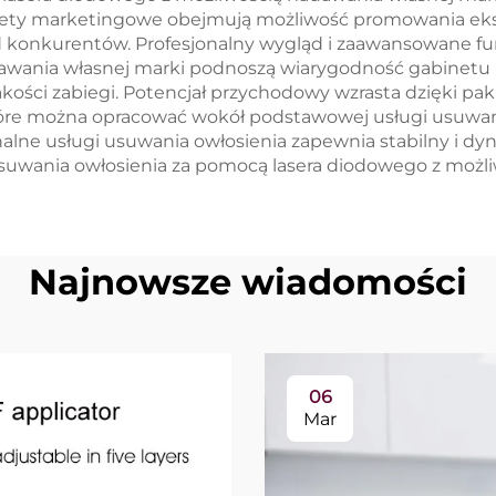
alety marketingowe obejmują możliwość promowania eks
d konkurentów. Profesjonalny wygląd i zaawansowane fu
wania własnej marki podnoszą wiarygodność gabinetu i
jakości zabiegi. Potencjał przychodowy wzrasta dzięki
óre można opracować wokół podstawowej usługi usuwan
e usługi usuwania owłosienia zapewnia stabilny i dynam
suwania owłosienia za pomocą lasera diodowego z możli
Najnowsze wiadomości
06
Mar