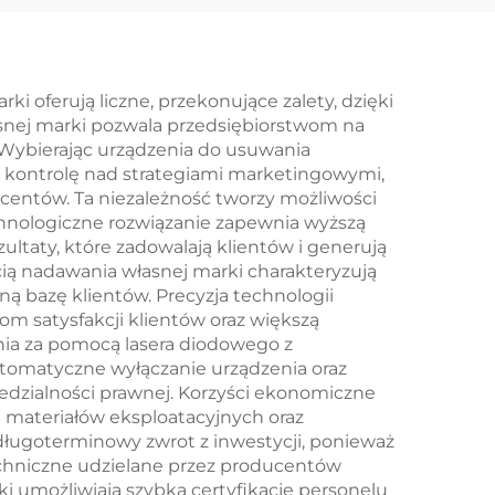
–
 oferują liczne, przekonujące zalety, dzięki
asnej marki pozwala przedsiębiorstwom na
czna
 Wybierając urządzenia do usuwania
ą kontrolę nad strategiami marketingowymi,
ucentów. Ta niezależność tworzy możliwości
chnologiczne rozwiązanie zapewnia wyższą
taty, które zadowalają klientów i generują
ią nadawania własnej marki charakteryzują
ną bazę klientów. Precyzja technologii
om satysfakcji klientów oraz większą
ia za pomocą lasera diodowego z
utomatyczne wyłączanie urządzenia oraz
edzialności prawnej. Korzyści ekonomiczne
 materiałów eksploatacyjnych oraz
długoterminowy zwrot z inwestycji, ponieważ
techniczne udzielane przez producentów
 umożliwiają szybką certyfikację personelu