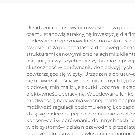
redukcji tłuszczu z 4
uchwytami i 8
wymiennymi
Urządzenia do usuwania owłosienia za pomocą 
czemu stanowią atrakcyjną inwestycję dla fi
głowicami,
budowanie rozpoznawalności na rynku oraz lo
technologia
łago
owłosienia za pomocą lasera diodowego z moż
strukturami cenowymi oraz relacjami z klien
chłodzenia 360
och
osiągnięcia wyższych marż zysku oraz lepsze
stopni, krioterapia do
skuteczność w porównaniu do tradycyjnych me
powtarzające się wizyty. Urządzenia do usuw
wspomagania utraty
b
się uniwersalnością w leczeniu różnych typów
masy ciała
u
diodowej minimalizuje skutki uboczne i skrac
efektywność operacyjną. Wbudowane funkcje
możliwością nadawania własnej marki obejmu
możliwość regulacji poziomu energii, co zap
stają się widoczne poprzez obniżenie koszt
konserwacji w porównaniu do innych technolo
wiele systemów działa niezawodnie przez lat
urządzeń do usuwania owłosienia za pomocą 