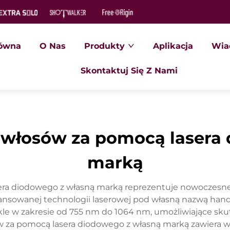
łówna
O Nas
Produkty
Aplikacja
Wia
Skontaktuj Się Z Nami
 włosów za pomocą lasera
marką
ra diodowego z własną marką reprezentuje nowoczesne r
sowanej technologii laserowej pod własną nazwą han
ykle w zakresie od 755 nm do 1064 nm, umożliwiające s
 za pomocą lasera diodowego z własną marką zawiera 