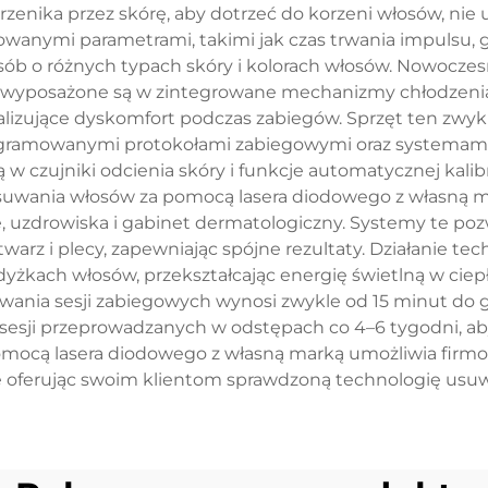
zenika przez skórę, aby dotrzeć do korzeni włosów, nie
lowanymi parametrami, takimi jak czas trwania impulsu, g
sób o różnych typach skóry i kolorach włosów. Nowocz
wyposażone są w zintegrowane mechanizmy chłodzenia, 
izujące dyskomfort podczas zabiegów. Sprzęt ten zwykle
gramowanymi protokołami zabiegowymi oraz systemami 
zujniki odcienia skóry i funkcje automatycznej kalibra
suwania włosów za pomocą lasera diodowego z własną m
 uzdrowiska i gabinet dermatologiczny. Systemy te pozw
 twarz i plecy, zapewniając spójne rezultaty. Działanie tech
yżkach włosów, przekształcając energię świetlną w cie
wania sesji zabiegowych wynosi zwykle od 15 minut do g
esji przeprowadzanych w odstępach co 4–6 tygodni, ab
omocą lasera diodowego z własną marką umożliwia fir
 oferując swoim klientom sprawdzoną technologię usu