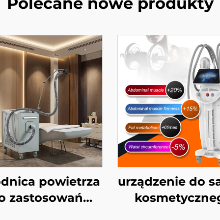
Polecane nowe produkty
dnica powietrza
urządzenie do s
o zastosowań
kosmetyczne
edycznych do
Ciccslim EMS 