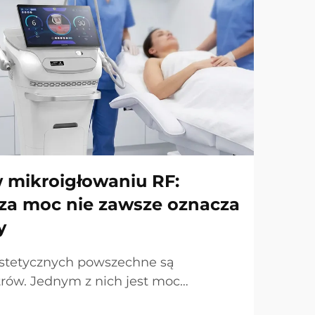
 mikroigłowaniu RF:
za moc nie zawsze oznacza
y
stetycznych powszechne są
ów. Jednym z nich jest moc
a często jest podkreślaną cechą