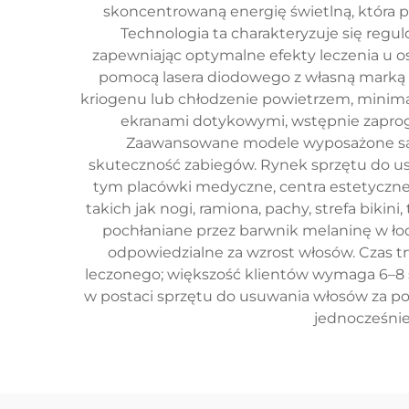
skoncentrowaną energię świetlną, która pr
Technologia ta charakteryzuje się regu
zapewniając optymalne efekty leczenia u o
pomocą lasera diodowego z własną marką 
kriogenu lub chłodzenie powietrzem, minimal
ekranami dotykowymi, wstępnie zapro
Zaawansowane modele wyposażone są w c
skuteczność zabiegów. Rynek sprzętu do u
tym placówki medyczne, centra estetyczne,
takich jak nogi, ramiona, pachy, strefa bikini,
pochłaniane przez barwnik melaninę w łod
odpowiedzialne za wzrost włosów. Czas tr
leczonego; większość klientów wymaga 6–8 s
w postaci sprzętu do usuwania włosów za p
jednocześnie