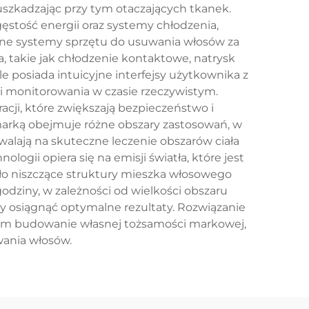
 uszkadzając przy tym otaczających tkanek.
ęstość energii oraz systemy chłodzenia,
esne systemy sprzętu do usuwania włosów za
takie jak chłodzenie kontaktowe, natrysk
 posiada intuicyjne interfejsy użytkownika z
monitorowania w czasie rzeczywistym.
cji, które zwiększają bezpieczeństwo i
arką obejmuje różne obszary zastosowań, w
alają na skuteczne leczenie obszarów ciała
nologii opiera się na emisji światła, które jest
pło niszczące struktury mieszka włosowego
odziny, w zależności od wielkości obszaru
y osiągnąć optymalne rezultaty. Rozwiązanie
mom budowanie własnej tożsamości markowej,
wania włosów.