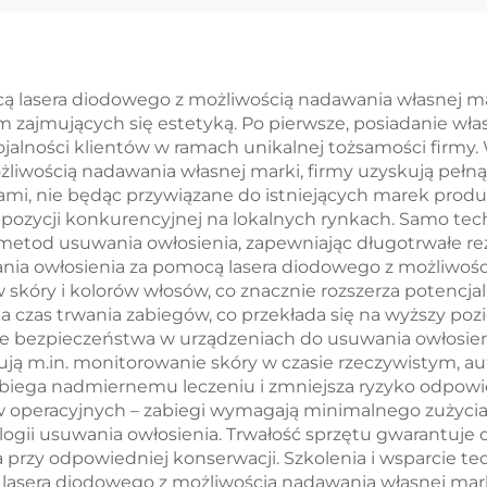
chłodzenia
teslami i 4
systemów
uchwytami 
laserowych
stymulacja
lasera diodowego z możliwością nadawania własnej marki
rm zajmujących się estetyką. Po pierwsze, posiadanie wł
estetycznych,
elektromagnety
jalności klientów w ramach unikalnej tożsamości firmy.
dzenia bólu oraz
mięśni
liwością nadawania własnej marki, firmy uzyskują pełn
tami, nie będąc przywiązane do istniejących marek prod
rony naskórka –
j pozycji konkurencyjnej na lokalnych rynkach. Samo te
ciągłe,
tod usuwania owłosienia, zapewniając długotrwałe rezul
ania owłosienia za pomocą lasera diodowego z możliwośc
ezkontaktowe
 skóry i kolorów włosów, co znacznie rozszerza potencjal
żytkowanie w
a czas trwania zabiegów, co przekłada się na wyższy pozi
 bezpieczeństwa w urządzeniach do usuwania owłosien
placówkach
ją m.in. monitorowanie skóry w czasie rzeczywistym, a
medycznych
obiega nadmiernemu leczeniu i zmniejsza ryzyko odpowi
ów operacyjnych – zabiegi wymagają minimalnego zużycia
gii usuwania owłosienia. Trwałość sprzętu gwarantuje 
a przy odpowiedniej konserwacji. Szkolenia i wsparcie 
lasera diodowego z możliwością nadawania własnej marki