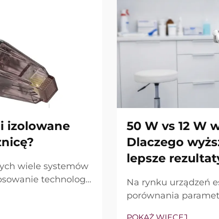
i izolowane
50 W vs 12 W w
żnicę?
Dlaczego wyżs
lepsze rezultat
nych wiele systemów
osowanie technologii
Na rynku urządzeń e
Kluczowe pytanie
porównania parametr
tnieją, ale jak
urządzenia (W), któr
POKAŻ WIĘCEJ