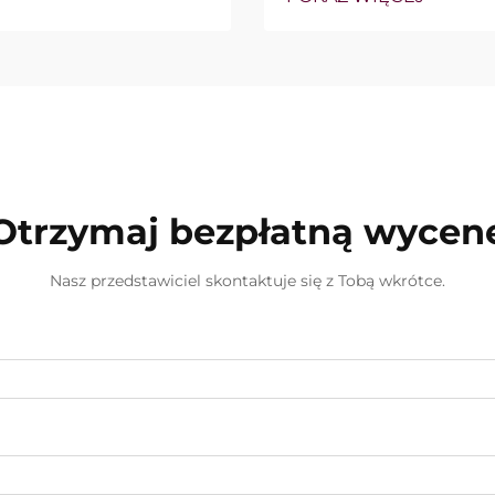
gu klinicznego...
sprzedażową. Jednak
rzeczywistość wygląd
przypadkach tzw. „mo
Otrzymaj bezpłatną wycen
Nasz przedstawiciel skontaktuje się z Tobą wkrótce.