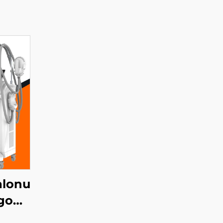
alonu
go
z 3