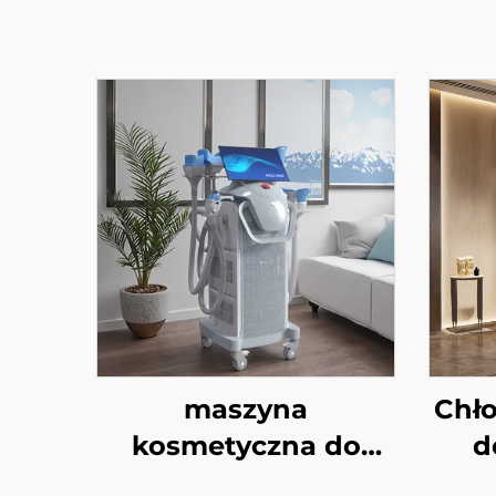
maszyna
Chło
kosmetyczna do
d
schładzania i
m