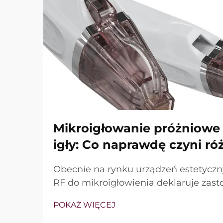
Mikroigłowanie próżniowe 
igły: Co naprawdę czyni ró
Obecnie na rynku urządzeń estetycz
RF do mikroigłowienia deklaruje zast
podciśnienia oraz izolowanych igieł. 
POKAŻ WIĘCEJ
brzmi jednak nie tyle, czy te funkcje is