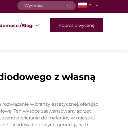
PL
Poproś o wycenę
domości/Blogi
 diodowego z własną
ozwiązanie w branży estetycznej, oferując
dlową. Ten wysoce zaawansowany sprzęt
kuteczne docieranie do melaniny w mieszku
wiele układów diodowych generujących