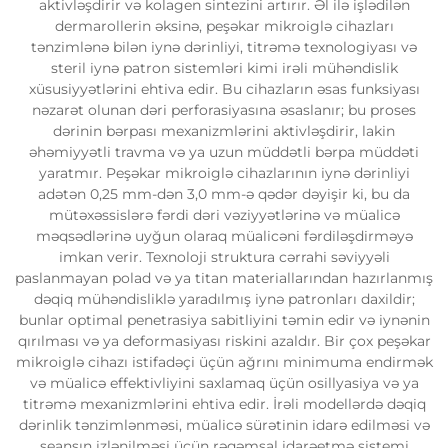
aktivləşdirir və kolagen sintezini artırır. Əl ilə işlədilən
dermarollerin əksinə, peşəkar mikroiglə cihazları
tənzimlənə bilən iynə dərinliyi, titrəmə texnologiyası və
steril iynə patron sistemləri kimi irəli mühəndislik
xüsusiyyətlərini ehtiva edir. Bu cihazların əsas funksiyası
nəzarət olunan dəri perforasiyasına əsaslanır; bu proses
dərinin bərpası mexanizmlərini aktivləşdirir, lakin
əhəmiyyətli travma və ya uzun müddətli bərpa müddəti
yaratmır. Peşəkar mikroiglə cihazlarının iynə dərinliyi
adətən 0,25 mm-dən 3,0 mm-ə qədər dəyişir ki, bu da
mütəxəssislərə fərdi dəri vəziyyətlərinə və müalicə
məqsədlərinə uyğun olaraq müalicəni fərdiləşdirməyə
imkan verir. Texnoloji struktura cərrahi səviyyəli
paslanmayan polad və ya titan materiallarından hazırlanmış
dəqiq mühəndisliklə yaradılmış iynə patronları daxildir;
bunlar optimal penetrasiya sabitliyini təmin edir və iynənin
qırılması və ya deformasiyası riskini azaldır. Bir çox peşəkar
mikroiglə cihazı istifadəçi üçün ağrını minimuma endirmək
və müalicə effektivliyini saxlamaq üçün osillyasiya və ya
titrəmə mexanizmlərini ehtiva edir. İrəli modellərdə dəqiq
dərinlik tənzimlənməsi, müalicə sürətinin idarə edilməsi və
seansın izlənilməsi üçün rəqəmsal idarəetmə sistemi