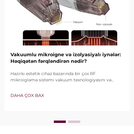
Vakuumlu mikroigne və izolyasiyalı iynələr:
Həqiqətən fərqləndirən nədir?
Hazırkı estetik cihaz bazarında bir çox RF
mikroigləmə sistemi vakuum texnologiyasını və
izolyasiyalı iynələri özündə birləşdirir. Lakin həqiqi
sual yalnız bu xüsusiyyətlərin mövcud olub-olmaması
DAHA ÇOX BAX
deyil, onların klinik müalicə zamanı necə dəqiq işlədiyi
ilə bağlıdır...