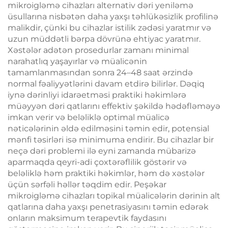
mikroigləmə cihazları alternativ dəri yeniləmə
üsullarına nisbətən daha yaxşı təhlükəsizlik profilinə
malikdir, çünki bu cihazlar istilik zədəsi yaratmır və
uzun müddətli bərpa dövrünə ehtiyac yaratmır.
Xəstələr adətən prosedurlar zamanı minimal
narahatlıq yaşayırlar və müalicənin
tamamlanmasından sonra 24–48 saat ərzində
normal fəaliyyətlərini davam etdirə bilirlər. Dəqiq
iynə dərinliyi idarəetməsi praktiki həkimlərə
müəyyən dəri qatlarını effektiv şəkildə hədəfləməyə
imkan verir və beləliklə optimal müalicə
nəticələrinin əldə edilməsini təmin edir, potensial
mənfi təsirləri isə minimuma endirir. Bu cihazlar bir
neçə dəri problemi ilə eyni zamanda mübarizə
aparmaqda qeyri-adi çoxtərəflilik göstərir və
beləliklə həm praktiki həkimlər, həm də xəstələr
üçün sərfəli həllər təqdim edir. Peşəkar
mikroigləmə cihazları topikal müalicələrin dərinin alt
qatlarına daha yaxşı penetrasiyasını təmin edərək
onların maksimum terapevtik faydasını