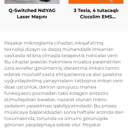
Q-Switched Nd:YAG
3 Tesla, 4 tutacaqlı
Laser Maşını
Ciccslim EMS
Kosmetik Salon
Avadanlığı,
Elektromaqnit Kasıtlı
Stimulyasiya
Peşəkar mikroigləmə cihazları, inkişaf etmiş
texnoloji dizayn və dəqiq mühəndislik imkanları
vasitəsilə istisna olmaqla terapevtik nəticələr verir.
Bu cihazlar praktiki həkimlərə müalicə parametrləri
üzrə əvvəllər görülmemiş idarəetmə imkanı təmin
edərək müxtəlif xəstə ehtiyaclarına və dəri şəraitinə
uyğunlaşdırılmış yanaşmaların tətbiqinə imkan verir.
Əsas üstünlük, dərinin qoruyucu maneə
funksiyasını pozmadan təbii kolagen sintezini
stimullaşdıran bərabər, nəzarət olunan mikro-
zədələrin yaradılması qabiliyyətindədir. Bu proses
müalicəyə başlanıldıqdan sonra həftələr ərzində dəri
toxumasında, tonunda və ümumi görünüşdə
görünən yaxşılaşmaya səbəb olur. Peşəkar