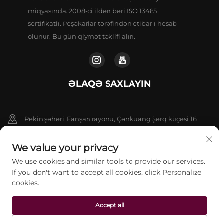
miqyasında. 2008-ci ildən bəri ISO 13485
sertifikatlı. Peşəkarlar tərəfindən etibarlı hesab
olunur. Bu gün qiymət təklifi alın.
ƏLAQƏ SAXLAYIN
Pekin şəhəri, Fanşan rayonu, Çənkuang Şərq küçəsi 16
saylı binanın 9 nömrəli binasının 802-ci otağı
We value your privacy
+86-13911459627
We use cookies and similar tools to provide our services.
If you don't want to accept all cookies, click Personalize
[email protected]
cookies.
Accept all
© 2026 Pekin Jontelaser Texnologiya Şirkəti Məhdud Məsuliyyətli
Cəmiyyəti. Bütün hüquqlar qorunur.
Gizlilik Siyasəti