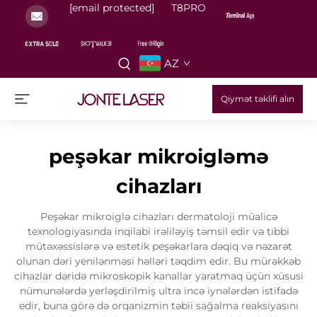
[email protected]
T8PRO
AZ
Qiymət təklifi alın
peşəkar mikroigləmə
cihazları
Peşəkar mikroiglə cihazları dermatoloji müalicə
texnologiyasında inqilabi irəliləyiş təmsil edir və tibbi
mütəxəssislərə və estetik peşəkarlara dəqiq və nəzarət
olunan dəri yenilənməsi həlləri təqdim edir. Bu mürəkkəb
cihazlar dəridə mikroskopik kanallar yaratmaq üçün xüsusi
nümunələrdə yerləşdirilmiş ultra incə iynələrdən istifadə
edir, buna görə də orqanizmin təbii sağalma reaksiyasını