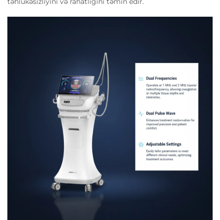
təhlükəsizliyini və rahatlığını təmin edir.