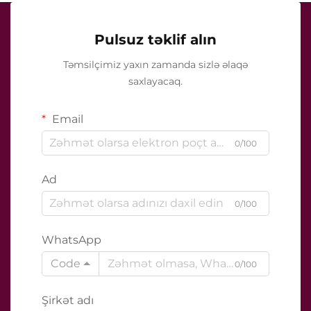
Pulsuz təklif alın
Təmsilçimiz yaxın zamanda sizlə əlaqə
saxlayacaq.
Email
0/100
Ad
0/100
WhatsApp
Code
0/100
Şirkət adı