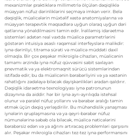
mexanizmlər praktiklərə millimetrlə ölçülən dəqiqliklə
müəyyən nüfuz dərinliklərini seçməyə imkan verir. Belə
dəqiqlik, müalicələrin müxtəlif xəstə anatomiyalarına və
müəyyən terapevtik məqsədlərə uyğun olaraq uyğun dəri
qatlarına yönəldilməsini təmin edir. İrəliləmiş idarəetmə
sistemləri adətən real vaxtda müalicə parametrlərini
göstərən intuisiya əsaslı rəqəmsal interfeyslərə malikdir:
iynə dərinliyi, titrəmə sürəti və müalicə müddəti daxil
olmaqla. Bir çox peşəkar mikroiglə cihazları, müalicənin
tamamı ərzində iynə nüfuz qüvvəsini sabit saxlayan
pnevmatik və ya elektromaqnit sürücü sistemlərindən
istifadə edir; bu da müalicənin bərabərliyini və ya xəstənin
rahatlığını zədələyə biləcək dəyişkənlikləri aradan qaldırır.
Dəqiqlik idarəetmə texnologiyası iynə patronunun
dizaynına da aiddir: hər bir iynə ayrı-ayrılıqda istehsal
olunur və paralel nüfuz yollarını və bərabər aralığı təmin
etmək üçün dəqiq yerləşdirilir. Bu mühəndislik yanaşması
iynələrin qruplaşmasına və ya qeyri-bərabər nüfuz
nümunələrinə səbəb ola biləcək, müalicə nəticələrini
bərabərsiz edən və ya ağrını artıracaq problemləri qarşısını
alır. Peşəkar mikroiglə cihazları tez-tez iynə performansını