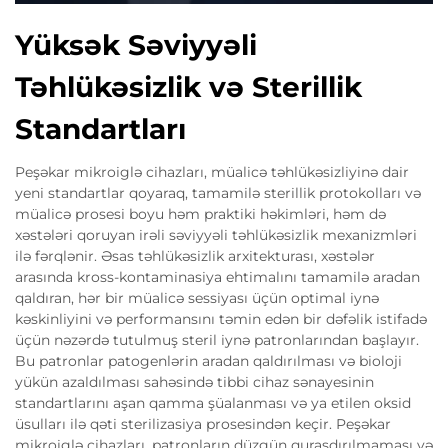
Yüksək Səviyyəli
Təhlükəsizlik və Sterillik
Standartları
Peşəkar mikroiglə cihazları, müalicə təhlükəsizliyinə dair
yeni standartlar qoyaraq, tamamilə sterillik protokolları və
müalicə prosesi boyu həm praktiki həkimləri, həm də
xəstələri qoruyan irəli səviyyəli təhlükəsizlik mexanizmləri
ilə fərqlənir. Əsas təhlükəsizlik arxitekturası, xəstələr
arasında kross-kontaminasiya ehtimalını tamamilə aradan
qaldıran, hər bir müalicə sessiyası üçün optimal iynə
kəskinliyini və performansını təmin edən bir dəfəlik istifadə
üçün nəzərdə tutulmuş steril iynə patronlarından başlayır.
Bu patronlar patogenlərin aradan qaldırılması və bioloji
yükün azaldılması sahəsində tibbi cihaz sənayesinin
standartlarını aşan qamma şüalanması və ya etilen oksid
üsulları ilə qəti sterilizasiya prosesindən keçir. Peşəkar
mikroiglə cihazları, patronların düzgün quraşdırılmaması və