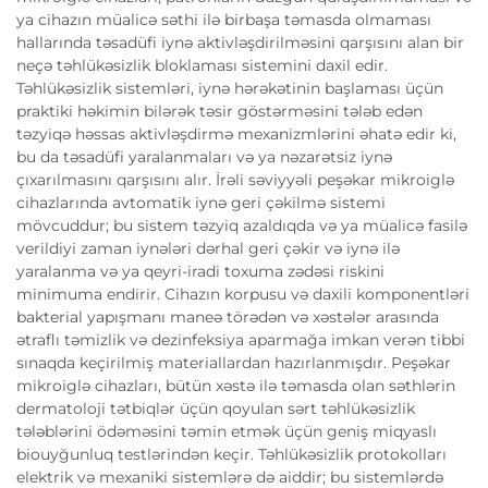
ya cihazın müalicə səthi ilə birbaşa təmasda olmaması
hallarında təsadüfi iynə aktivləşdirilməsini qarşısını alan bir
neçə təhlükəsizlik bloklaması sistemini daxil edir.
Təhlükəsizlik sistemləri, iynə hərəkətinin başlaması üçün
praktiki həkimin bilərək təsir göstərməsini tələb edən
təzyiqə həssas aktivləşdirmə mexanizmlərini əhatə edir ki,
bu da təsadüfi yaralanmaları və ya nəzarətsiz iynə
çıxarılmasını qarşısını alır. İrəli səviyyəli peşəkar mikroiglə
cihazlarında avtomatik iynə geri çəkilmə sistemi
mövcuddur; bu sistem təzyiq azaldıqda və ya müalicə fasilə
verildiyi zaman iynələri dərhal geri çəkir və iynə ilə
yaralanma və ya qeyri-iradi toxuma zədəsi riskini
minimuma endirir. Cihazın korpusu və daxili komponentləri
bakterial yapışmanı maneə törədən və xəstələr arasında
ətraflı təmizlik və dezinfeksiya aparmağa imkan verən tibbi
sınaqda keçirilmiş materiallardan hazırlanmışdır. Peşəkar
mikroiglə cihazları, bütün xəstə ilə təmasda olan səthlərin
dermatoloji tətbiqlər üçün qoyulan sərt təhlükəsizlik
tələblərini ödəməsini təmin etmək üçün geniş miqyaslı
biouyğunluq testlərindən keçir. Təhlükəsizlik protokolları
elektrik və mexaniki sistemlərə də aiddir; bu sistemlərdə