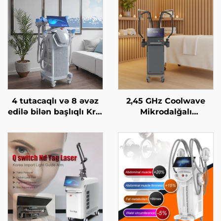
4 tutacaqlı və 8 əvəz
2,45 GHz Coolwave
edilə bilən başlıqlı Krio
Mikrodalğalı
Zəiflətmə, 360 dərəcə
İncələnmə Maşını:
soyutma texnologiyası
Sellülit Azaldılması,
ilə krioterapiya, çəki
Dərinin Qaldırılması
itirmə kosmetik maşın
və Gərginləşdirilməsi,
Üzün Radiofrekvanslı
Emalı, Çəki Itirmə və
Bədənin İncələnməsi