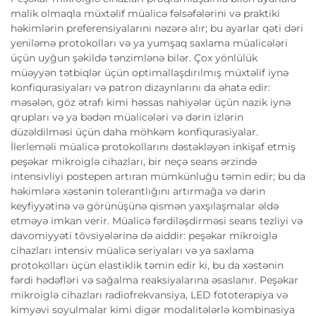
malik olmaqla müxtəlif müalicə fəlsəfələrini və praktiki
həkimlərin preferensiyalarını nəzərə alır; bu ayarlar qəti dəri
yeniləmə protokolları və ya yumşaq saxlama müalicələri
üçün uyğun şəkildə tənzimlənə bilər. Çox yönlülük
müəyyən tətbiqlər üçün optimallaşdırılmış müxtəlif iynə
konfiqurasiyaları və patron dizaynlarını da əhatə edir:
məsələn, göz ətrafı kimi həssas nahiyələr üçün nazik iynə
qrupları və ya bədən müalicələri və dərin izlərin
düzəldilməsi üçün daha möhkəm konfiqurasiyalar.
İlerleməli müalicə protokollarını dəstəkləyən inkişaf etmiş
peşəkar mikroiglə cihazları, bir neçə seans ərzində
intensivliyi postepen artıran mümkünluğu təmin edir; bu da
həkimlərə xəstənin tolerantlığını artırmağa və dərin
keyfiyyətinə və görünüşünə qismən yaxşılaşmalar əldə
etməyə imkan verir. Müalicə fərdiləşdirməsi seans tezliyi və
davomiyyəti tövsiyələrinə də aiddir: peşəkar mikroiglə
cihazları intensiv müalicə seriyaları və ya saxlama
protokolları üçün elastiklik təmin edir ki, bu da xəstənin
fərdi hədəfləri və sağalma reaksiyalarına əsaslanır. Peşəkar
mikroiglə cihazları radiofrekvansiya, LED fototerapiya və
kimyəvi soyulmalar kimi digər modalitələrlə kombinasiya