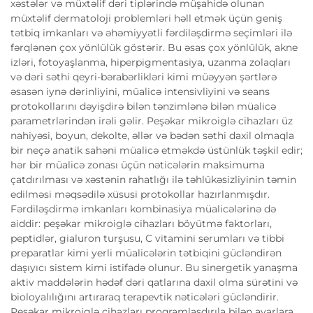
xəstələr və müxtəlif dəri tiplərində müşahidə olunan
müxtəlif dermatoloji problemləri həll etmək üçün geniş
tətbiq imkanları və əhəmiyyətli fərdiləşdirmə seçimləri ilə
fərqlənən çox yönlülük göstərir. Bu əsas çox yönlülük, akne
izləri, fotoyaşlanma, hiperpigmentasiya, uzanma zolaqları
və dəri səthi qeyri-bərabərlikləri kimi müəyyən şərtlərə
əsasən iynə dərinliyini, müalicə intensivliyini və seans
protokollarını dəyişdirə bilən tənzimlənə bilən müalicə
parametrlərindən irəli gəlir. Peşəkar mikroiglə cihazları üz
nahiyəsi, boyun, dekolte, əllər və bədən səthi daxil olmaqla
bir neçə anatik sahəni müalicə etməkdə üstünlük təşkil edir;
hər bir müalicə zonası üçün nəticələrin maksimuma
çatdırılması və xəstənin rahatlığı ilə təhlükəsizliyinin təmin
edilməsi məqsədilə xüsusi protokollar hazırlanmışdır.
Fərdiləşdirmə imkanları kombinasiya müalicələrinə də
aiddir: peşəkar mikroiglə cihazları böyütmə faktorları,
peptidlər, gialuron turşusu, C vitamini serumları və tibbi
preparatlar kimi yerli müalicələrin tətbiqini gücləndirən
daşıyıcı sistem kimi istifadə olunur. Bu sinergetik yanaşma
aktiv maddələrin hədəf dəri qatlarına daxil olma sürətini və
bioloyalılığını artıraraq terapevtik nəticələri gücləndirir.
Peşəkar mikroiglə cihazları proqramlaşdırıla bilən ayarlara