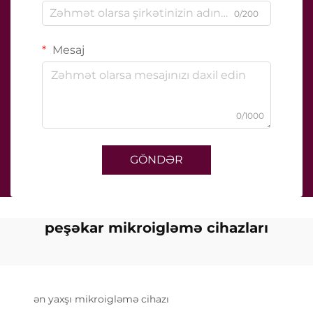
0/200
Mesaj
0/1000
GÖNDƏR
peşəkar mikroigləmə cihazları
ən yaxşı mikroigləmə cihazı