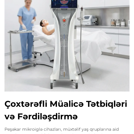
Çoxtərəfli Müalicə Tətbiqləri
və Fərdiləşdirmə
Peşəkar mikroiglə cihazları, müxtəlif yaş qruplarına aid