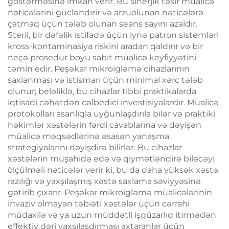
göstərməsinə imkan verir. Bu sinerjik təsir müalicə
nəticələrini gücləndirir və arzuolunan nəticələrə
çatmaq üçün tələb olunan seans sayını azaldır.
Steril, bir dəfəlik istifadə üçün iynə patron sistemləri
kross-kontaminasiya riskini aradan qaldırır və bir
neçə prosedur boyu sabit müalicə keyfiyyətini
təmin edir. Peşəkar mikroigləmə cihazlarının
saxlanması və istismarı üçün minimal xərc tələb
olunur; beləliklə, bu cihazlar tibbi praktikalarda
iqtisadi cəhətdən cəlbedici investisiyalardır. Müalicə
protokolları asanlıqla uyğunlaşdırıla bilər və praktiki
həkimlər xəstələrin fərdi cavablarına və dəyişən
müalicə məqsədlərinə əsasən yanaşma
strategiyalarını dəyişdirə bilirlər. Bu cihazlar
xəstələrin müşahidə edə və qiymətləndirə biləcəyi
ölçülməli nəticələr verir ki, bu da daha yüksək xəstə
razılığı və yaxşılaşmış xəstə saxlama səviyyəsinə
gətirib çıxarır. Peşəkar mikroigləmə müalicələrinin
invaziv olmayan təbiəti xəstələr üçün cərrahi
müdaxilə və ya uzun müddətli işgüzarlıq itirmədən
effektiv dəri yaxşılaşdırması axtaranlar üçün