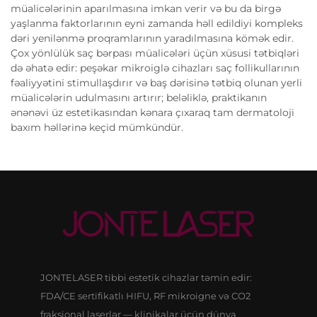
müalicələrinin aparılmasına imkan verir və bu da birgə
yaşlanma faktorlarının eyni zamanda həll edildiyi kompleks
dəri yenilənmə proqramlarının yaradılmasına kömək edir.
Çox yönlülük saç bərpası müalicələri üçün xüsusi tətbiqləri
də əhatə edir: peşəkar mikroiglə cihazları saç follikullarının
fəaliyyətini stimullaşdırır və baş dərisinə tətbiq olunan yerli
müalicələrin udulmasını artırır; beləliklə, praktikanın
ənənəvi üz estetikasından kənara çıxaraq tam dermatoloji
baxım həllərinə keçid mümkündür.
JONTELASER tibbi estetik cihazlar təmin edir:
FDA/CE sertifikatlı HIFU, RF mikroigne və CO2
fraksional laserlər — klinikalar üçün dünya