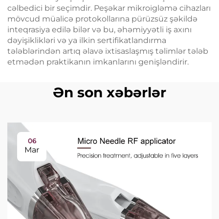
cəlbedici bir seçimdir. Peşəkar mikroigləmə cihazları
mövcud müalicə protokollarına pürüzsüz şəkildə
inteqrasiya edilə bilər və bu, əhəmiyyətli iş axını
dəyişiklikləri və ya ilkin sertifikatlandırma
tələblərindən artıq əlavə ixtisaslaşmış təlimlər tələb
etmədən praktikanın imkanlarını genişləndirir.
Ən son xəbərlər
06
Mar