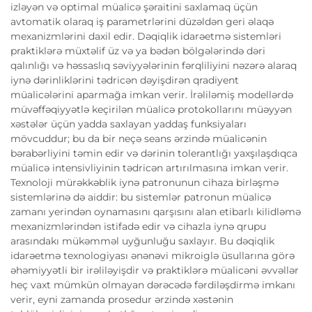
izləyən və optimal müalicə şəraitini saxlamaq üçün
avtomatik olaraq iş parametrlərini düzəldən geri əlaqə
mexanizmlərini daxil edir. Dəqiqlik idarəetmə sistemləri
praktiklərə müxtəlif üz və ya bədən bölgələrində dəri
qalınlığı və həssaslıq səviyyələrinin fərqliliyini nəzərə alaraq
iynə dərinliklərini tədricən dəyişdirən qradiyent
müalicələrini aparmağa imkan verir. İrəliləmiş modellərdə
müvəffəqiyyətlə keçirilən müalicə protokollarını müəyyən
xəstələr üçün yadda saxlayan yaddaş funksiyaları
mövcuddur; bu da bir neçə seans ərzində müalicənin
bərabərliyini təmin edir və dərinin tolerantlığı yaxşılaşdıqca
müalicə intensivliyinin tədricən artırılmasına imkan verir.
Texnoloji mürəkkəblik iynə patronunun cihaza birləşmə
sistemlərinə də aiddir: bu sistemlər patronun müalicə
zamanı yerindən oynamasını qarşısını alan etibarlı kilidləmə
mexanizmlərindən istifadə edir və cihazla iynə qrupu
arasındakı mükəmməl uyğunluğu saxlayır. Bu dəqiqlik
idarəetmə texnologiyası ənənəvi mikroiglə üsullarına görə
əhəmiyyətli bir irəliləyişdir və praktiklərə müalicəni əvvəllər
heç vaxt mümkün olmayan dərəcədə fərdiləşdirmə imkanı
verir, eyni zamanda prosedur ərzində xəstənin