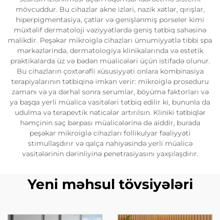
mövcuddur. Bu cihazlar akne izləri, nazik xətlər, qırışlar,
hiperpigmentasiya, çatlar və genişlənmiş porseler kimi
müxtəlif dermatoloji vəziyyətlərdə geniş tətbiq sahəsinə
malikdir. Peşəkar mikroiglə cihazları ümumiyyətlə tibbi spa
mərkəzlərində, dermatologiya klinikalarında və estetik
praktikalarda üz və bədən müalicələri üçün istifadə olunur.
Bu cihazların çoxtərəfli xüsusiyyəti onlara kombinasiya
terapiyalarının tətbiqinə imkan verir: mikroiglə proseduru
zamanı və ya dərhal sonra serumlar, böyümə faktorları və
ya başqa yerli müalicə vasitələri tətbiq edilir ki, bununla da
udulma və terapevtik nəticələr artırılsın. Kliniki tətbiqlər
həmçinin saç bərpası müalicələrinə də aiddir, burada
peşəkar mikroiglə cihazları follikulyar fəaliyyəti
stimullaşdırır və qalça nahiyəsində yerli müalicə
vasitələrinin dərinliyinə penetrasiyasını yaxşılaşdırır.
Yeni məhsul tövsiyələri