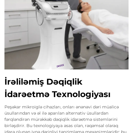
İrəliləmiş Dəqiqlik
İdarəetmə Texnologiyası
Peşəkar mikroiglə cihazları, onları ənənəvi dəri müalicə
üsullarından və əl ilə aparılan alternativ üsullardan
fərqləndirən mürəkkəb dəqiqlik idarəetmə sistemlərini
birləşdirir. Bu texnologiyaya əsas olan, rəqəmsal olaraq
idarə olunan iynə dərinliyi tənzimləmə mexanizmləridir; bu