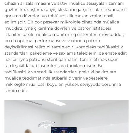
cihazın arızalanmasını və aktiv müalicə sessiyaları zamanı
gözlənilməz işləmə dəyişikliklərini qarşısını alan redundans
qoruma dövrələri və təhlükəsizlik mexanizmləri daxil
edilmişdir. Bir çox peşəkar mikroiglə cihazında müalicə
müddəti, iynə çıxarılma dövrləri və patron istifadəsi
izlənilən daxili müalicə monitorinq sistemləri mövcuddur;
bu da optimal performansı və vaxtında patron
dəyişdirilməsi rejimini təmin edir. Kompleks təhlükəsizlik
standartları paketləmə və saxlama tələblərini də əhatə edir;
hər bir iynə patronu steril qalmasını təmin etmək üçün
fərdi şəkildə qablaşdırılmış və tarixlənmişdir. Bu
təhlükəsizlik və sterillik standartları praktiki həkimlərə
müalicə təqdimatında etibarlılıq verir və xəstələrə
mikroiglə müalicəsi boyu ən yüksək səviyyədə qorunma
təmin edir.