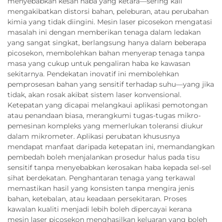
menyebabkan kesan haba yang ketara—sering kali
mengakibatkan distorsi bahan, peleburan, atau perubahan
kimia yang tidak diingini. Mesin laser picosekon mengatasi
masalah ini dengan memberikan tenaga dalam ledakan
yang sangat singkat, berlangsung hanya dalam beberapa
picosekon, membolehkan bahan menyerap tenaga tanpa
masa yang cukup untuk pengaliran haba ke kawasan
sekitarnya. Pendekatan inovatif ini membolehkan
pemprosesan bahan yang sensitif terhadap suhu—yang jika
tidak, akan rosak akibat sistem laser konvensional.
Ketepatan yang dicapai melangkaui aplikasi pemotongan
atau penandaan biasa, merangkumi tugas-tugas mikro-
pemesinan kompleks yang memerlukan toleransi diukur
dalam mikrometer. Aplikasi perubatan khususnya
mendapat manfaat daripada ketepatan ini, memandangkan
pembedah boleh menjalankan prosedur halus pada tisu
sensitif tanpa menyebabkan kerosakan haba kepada sel-sel
sihat berdekatan. Penghantaran tenaga yang terkawal
memastikan hasil yang konsisten tanpa mengira jenis
bahan, ketebalan, atau keadaan persekitaran. Proses
kawalan kualiti menjadi lebih boleh dipercayai kerana
mesin laser picosekon menghasilkan keluaran yang boleh