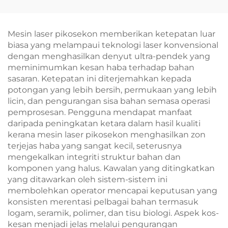
titik Tukar Ganti, Daya
600W, 1200W, 1800W,
dan 3000W, serta
Mesin laser pikosekon memberikan ketepatan luar
Panjang Gelombang
biasa yang melampaui teknologi laser konvensional
755 nm, 808 nm, 940
dengan menghasilkan denyut ultra-pendek yang
nm, dan 1064 nm—
meminimumkan kesan haba terhadap bahan
Diluluskan MDR, FDA,
sasaran. Ketepatan ini diterjemahkan kepada
dan MDSAP
potongan yang lebih bersih, permukaan yang lebih
licin, dan pengurangan sisa bahan semasa operasi
pemprosesan. Pengguna mendapat manfaat
daripada peningkatan ketara dalam hasil kualiti
kerana mesin laser pikosekon menghasilkan zon
terjejas haba yang sangat kecil, seterusnya
mengekalkan integriti struktur bahan dan
komponen yang halus. Kawalan yang ditingkatkan
yang ditawarkan oleh sistem-sistem ini
membolehkan operator mencapai keputusan yang
konsisten merentasi pelbagai bahan termasuk
logam, seramik, polimer, dan tisu biologi. Aspek kos-
kesan menjadi jelas melalui pengurangan