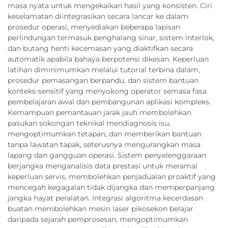
masa nyata untuk mengekalkan hasil yang konsisten. Ciri
keselamatan diintegrasikan secara lancar ke dalam
prosedur operasi, menyediakan beberapa lapisan
perlindungan termasuk penghalang sinar, sistem interlok,
dan butang henti kecemasan yang diaktifkan secara
automatik apabila bahaya berpotensi dikesan. Keperluan
latihan diminimumkan melalui tutorial terbina dalam,
prosedur pemasangan berpandu, dan sistem bantuan
konteks-sensitif yang menyokong operator semasa fasa
pembelajaran awal dan pembangunan aplikasi kompleks.
Kemampuan pemantauan jarak jauh membolehkan
pasukan sokongan teknikal mendiagnosis isu,
mengoptimumkan tetapan, dan memberikan bantuan
tanpa lawatan tapak, seterusnya mengurangkan masa
lapang dan gangguan operasi. Sistem penyelenggaraan
berjangka menganalisis data prestasi untuk meramal
keperluan servis, membolehkan penjadualan proaktif yang
mencegah kegagalan tidak dijangka dan memperpanjang
jangka hayat peralatan. Integrasi algoritma kecerdasan
buatan membolehkan mesin laser pikosekon belajar
daripada sejarah pemprosesan, mengoptimumkan