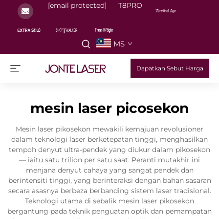
[email protected]
T8PRO
MS
Dapatkan Sebut Harga
mesin laser picosekon
Mesin laser pikosekon mewakili kemajuan revolusioner
dalam teknologi laser berketepatan tinggi, menghasilkan
tempoh denyut ultra-pendek yang diukur dalam pikosekon
— iaitu satu trilion per satu saat. Peranti mutakhir ini
menjana denyut cahaya yang sangat pendek dan
berintensiti tinggi, yang berinteraksi dengan bahan sasaran
secara asasnya berbeza berbanding sistem laser tradisional.
Teknologi utama di sebalik mesin laser pikosekon
bergantung pada teknik penguatan optik dan pemampatan