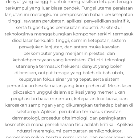
denyut yang canggih untuk menghasilkan letupan tenaga
terkumpul yang luar biasa pendek. Fungsi utama peralatan
lanjutan ini merangkumi pemprosesan bahan berketepatan
tinggi, rawatan perubatan, aplikasi penyelidikan saintifik,
serta tugas-tugas pembuatan industri. Arkitektur
teknologinya menggabungkan komponen terkini termasuk
diod laser berkualiti tinggi, cermin ketepatan, sistem
penyejukan lanjutan, dan antara muka kawalan
berkomputer yang menjamin prestasi dan
kebolehpercayaan yang konsisten. Ciri-ciri teknologi
utamanya termasuk frekuensi denyut yang boleh
dilaraskan, output tenaga yang boleh diubah-ubah,
keupayaan fokus sinar yang tepat, serta sistem
pemantauan keselamatan yang komprehensif. Mesin laser
pikosekon unggul dalam aplikasi yang memerlukan
penghasilan haba minimum, ketepatan luar biasa, dan
kerosakan sampingan yang dikurangkan terhadap bahan di
sekitarnya. Aplikasi perubatan termasuk rawatan
dermatologi, prosedur oftalmologi, dan peningkatan
kosmetik di mana pemeliharaan tisu adalah kritikal. Aplikasi
industri merangkumi pembuatan semikonduktor,
pemesinan mikro, tekstur permukaan, dan proses kawalan