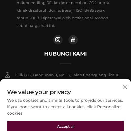
mikroneedling RF dan laser pecahan CO2 untuk
klinik di seluruh dunia. Bersijil ISO 13485 sejak
tahun 2008. Dipercayai oleh profesional. Mohon
sebut harga hari ini.
HUBUNGI KAMI
Bilik 802, Bangunan 9, No. 16, Jalan Chenguang Timur,
Daerah Fangshan, Beijing
We value your privacy
+86-13911459627
We use cookies and similar tools to provide our services.
If you don't want to accept all cookies, click Personalize
[email protected]
cookies.
Accept all
Hak Cipta © 2026 Beijing Jontelaser Technology CO., LTD. Hak cipta