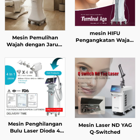
mesin HIFU
Mesin Pemulihan
Pengangkatan Wajah,
Wajah dengan Jarum
Pengetatan Kulit, dan
Mikro Emas Frekuensi
Pembentukan Tubuh
Dwiganda RF 1/2 MHz
dengan Rawatan
Presisi Empat
Frekuensi serta
Terminal Umur
Mesin Penghilangan
Mesin Laser ND YAG
Bulu Laser Dioda 4
Q-Switched
dalam 1 dengan Titik-