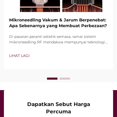
Mikroneedling Vakum & Jarum Berpenebat:
Apa Sebenarnya yang Membuat Perbezaan?
Di pasaran peranti estetik semasa, ramai sistem
mikroneedling RF mendakwa mempunyai teknologi
vakum dan jarum berpenebat. Namun, soalan
sebenarnya bukan sekadar sama ada ciri-ciri ini
LIHAT LAGI
wujud, tetapi bagaimana tepatnya ciri-ciri ini
berfungsi semasa rawatan klinikal…
Dapatkan Sebut Harga
Percuma