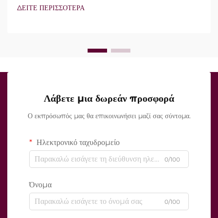
πραγματικό ερώτημα δεν είναι απλώς αν αυτά τα
ΔΕΙΤΕ ΠΕΡΙΣΣΟΤΕΡΑ
χαρακτηριστικά υπάρχουν, αλλά πώς λειτουργούν ακριβώς κατά
τη διάρκεια της κλινικής θεραπείας...
Λάβετε μια δωρεάν προσφορά
Ο εκπρόσωπός μας θα επικοινωνήσει μαζί σας σύντομα.
Ηλεκτρονικό ταχυδρομείο
0/100
Όνομα
0/100