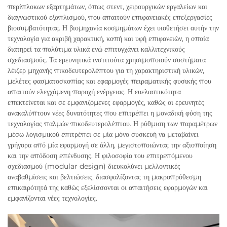
περίπλοκων εξαρτημάτων, όπως στεντ, χειρουργικών εργαλείων και
διαγνωστικού εξοπλισμού, που απαιτούν επιφανειακές επεξεργασίες
βιοσυμβατότητας. Η βιομηχανία κοσμημάτων έχει υιοθετήσει αυτήν την
τεχνολογία για ακριβή χαρακτική, κοπή και υφή επιφανειών, η οποία
διατηρεί τα πολύτιμα υλικά ενώ επιτυγχάνει καλλιτεχνικούς
σχεδιασμούς. Τα ερευνητικά ινστιτούτα χρησιμοποιούν συστήματα
λέιζερ μηχανής πικοδευτερολέπτου για τη χαρακτηριστική υλικών,
μελέτες φασματοσκοπίας και εφαρμογές πειραματικής φυσικής που
απαιτούν ελεγχόμενη παροχή ενέργειας. Η ευελαστικότητα
επεκτείνεται και σε εμφανιζόμενες εφαρμογές, καθώς οι ερευνητές
ανακαλύπτουν νέες δυνατότητες που επιτρέπει η μοναδική φύση της
τεχνολογίας παλμών πικοδευτερολέπτου. Η ρύθμιση των παραμέτρων
μέσω λογισμικού επιτρέπει σε μία μόνο συσκευή να μεταβαίνει
γρήγορα από μία εφαρμογή σε άλλη, μεγιστοποιώντας την αξιοποίηση
και την απόδοση επένδυσης. Η φιλοσοφία του επιτρεπόμενου
σχεδιασμού (modular design) διευκολύνει μελλοντικές
αναβαθμίσεις και βελτιώσεις, διασφαλίζοντας τη μακροπρόθεσμη
επικαιρότητά της καθώς εξελίσσονται οι απαιτήσεις εφαρμογών και
εμφανίζονται νέες τεχνολογίες.