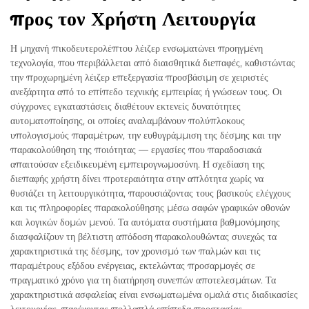
προς τον Χρήστη Λειτουργία
Η μηχανή πικοδευτερολέπτου λέιζερ ενσωματώνει προηγμένη
τεχνολογία, που περιβάλλεται από διαισθητικά διεπαφές, καθιστώντας
την προχωρημένη λέιζερ επεξεργασία προσβάσιμη σε χειριστές
ανεξάρτητα από το επίπεδο τεχνικής εμπειρίας ή γνώσεων τους. Οι
σύγχρονες εγκαταστάσεις διαθέτουν εκτενείς δυνατότητες
αυτοματοποίησης, οι οποίες αναλαμβάνουν πολύπλοκους
υπολογισμούς παραμέτρων, την ευθυγράμμιση της δέσμης και την
παρακολούθηση της ποιότητας — εργασίες που παραδοσιακά
απαιτούσαν εξειδικευμένη εμπειρογνωμοσύνη. Η σχεδίαση της
διεπαφής χρήστη δίνει προτεραιότητα στην απλότητα χωρίς να
θυσιάζει τη λειτουργικότητα, παρουσιάζοντας τους βασικούς ελέγχους
και τις πληροφορίες παρακολούθησης μέσω σαφών γραφικών οθονών
και λογικών δομών μενού. Τα αυτόματα συστήματα βαθμονόμησης
διασφαλίζουν τη βέλτιστη απόδοση παρακολουθώντας συνεχώς τα
χαρακτηριστικά της δέσμης, τον χρονισμό των παλμών και τις
παραμέτρους εξόδου ενέργειας, εκτελώντας προσαρμογές σε
πραγματικό χρόνο για τη διατήρηση συνεπών αποτελεσμάτων. Τα
χαρακτηριστικά ασφαλείας είναι ενσωματωμένα ομαλά στις διαδικασίες
λειτουργίας, παρέχοντας πολλαπλά επίπεδα προστασίας,