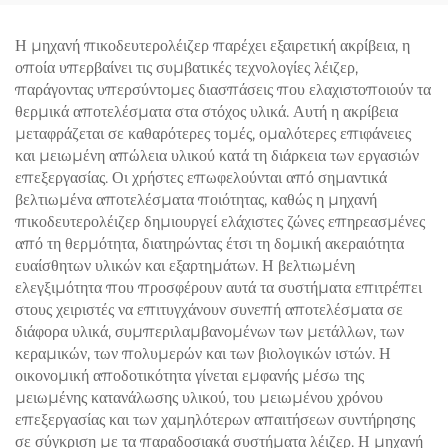
600 W, 1200 W, 1800
W, 3000 W, και μήκη
Η μηχανή πικοδευτερολέιζερ παρέχει εξαιρετική ακρίβεια, η
κύματος 755 nm, 808
οποία υπερβαίνει τις συμβατικές τεχνολογίες λέιζερ,
nm, 940 nm, 1064 nm,
παράγοντας υπερσύντομες διασπάσεις που ελαχιστοποιούν τα
σύμφωνα με τις
θερμικά αποτελέσματα στα στόχος υλικά. Αυτή η ακρίβεια
προδιαγραφές MDR, FDA,
μεταφράζεται σε καθαρότερες τομές, ομαλότερες επιφάνειες
MDSAP
και μειωμένη απώλεια υλικού κατά τη διάρκεια των εργασιών
επεξεργασίας. Οι χρήστες επωφελούνται από σημαντικά
βελτιωμένα αποτελέσματα ποιότητας, καθώς η μηχανή
πικοδευτερολέιζερ δημιουργεί ελάχιστες ζώνες επηρεασμένες
από τη θερμότητα, διατηρώντας έτσι τη δομική ακεραιότητα
ευαίσθητων υλικών και εξαρτημάτων. Η βελτιωμένη
ελεγξιμότητα που προσφέρουν αυτά τα συστήματα επιτρέπει
στους χειριστές να επιτυγχάνουν συνεπή αποτελέσματα σε
διάφορα υλικά, συμπεριλαμβανομένων των μετάλλων, των
κεραμικών, των πολυμερών και των βιολογικών ιστών. Η
οικονομική αποδοτικότητα γίνεται εμφανής μέσω της
μειωμένης κατανάλωσης υλικού, του μειωμένου χρόνου
επεξεργασίας και των χαμηλότερων απαιτήσεων συντήρησης
σε σύγκριση με τα παραδοσιακά συστήματα λέιζερ. Η μηχανή