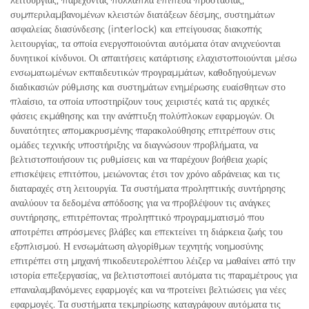
συμπεριλαμβανομένων κλειστών διατάξεων δέσμης, συστημάτων
ασφαλείας διασύνδεσης (interlock) και επείγουσας διακοπής
λειτουργίας, τα οποία ενεργοποιούνται αυτόματα όταν ανιχνεύονται
δυνητικοί κίνδυνοι. Οι απαιτήσεις κατάρτισης ελαχιστοποιούνται μέσω
ενσωματωμένων εκπαιδευτικών προγραμμάτων, καθοδηγούμενων
διαδικασιών ρύθμισης και συστημάτων ενημέρωσης ευαίσθητων στο
πλαίσιο, τα οποία υποστηρίζουν τους χειριστές κατά τις αρχικές
φάσεις εκμάθησης και την ανάπτυξη πολύπλοκων εφαρμογών. Οι
δυνατότητες απομακρυσμένης παρακολούθησης επιτρέπουν στις
ομάδες τεχνικής υποστήριξης να διαγνώσουν προβλήματα, να
βελτιστοποιήσουν τις ρυθμίσεις και να παρέχουν βοήθεια χωρίς
επισκέψεις επιτόπου, μειώνοντας έτσι τον χρόνο αδράνειας και τις
διαταραχές στη λειτουργία. Τα συστήματα προληπτικής συντήρησης
αναλύουν τα δεδομένα απόδοσης για να προβλέψουν τις ανάγκες
συντήρησης, επιτρέποντας προληπτικό προγραμματισμό που
αποτρέπει απρόσμενες βλάβες και επεκτείνει τη διάρκεια ζωής του
εξοπλισμού. Η ενσωμάτωση αλγορίθμων τεχνητής νοημοσύνης
επιτρέπει στη μηχανή πικοδευτερολέπτου λέιζερ να μαθαίνει από την
ιστορία επεξεργασίας, να βελτιστοποιεί αυτόματα τις παραμέτρους για
επαναλαμβανόμενες εφαρμογές και να προτείνει βελτιώσεις για νέες
εφαρμογές. Τα συστήματα τεκμηρίωσης καταγράφουν αυτόματα τις