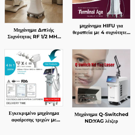
μηχάνημα HIFU για
Μηχάνημα Διπλής
θεραπεία με 4 συχνότητες,
Συχνότητας RF 1/2 MHz
ακριβής αντιγηραντική
με Χρυσές Μικροβελόνες
θεραπεία, σφίξιμο
για Αναζωογόνηση του
δέρματος, αναδιαμόρφωση
Προσώπου
σώματος και
αντιμετώπιση γήρανσης
Εγκεκριμένο μηχάνημα
Μηχάνημα Q-Switched
αφαίρεσης τριχών με
ND:YAG λέιζερ
διόδιο λέιζερ 4 σε 1, με
αντικαθιστώμενες επαφές,