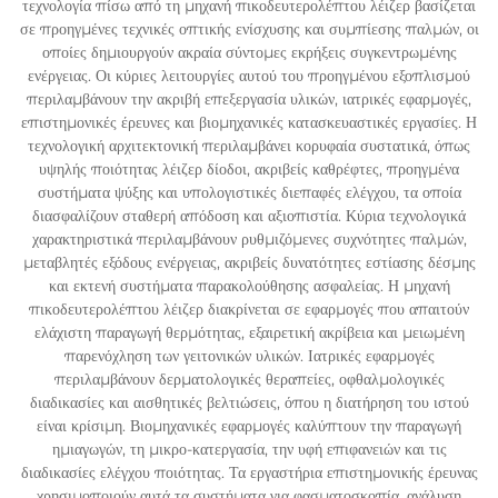
τεχνολογία πίσω από τη μηχανή πικοδευτερολέπτου λέιζερ βασίζεται
σε προηγμένες τεχνικές οπτικής ενίσχυσης και συμπίεσης παλμών, οι
οποίες δημιουργούν ακραία σύντομες εκρήξεις συγκεντρωμένης
ενέργειας. Οι κύριες λειτουργίες αυτού του προηγμένου εξοπλισμού
περιλαμβάνουν την ακριβή επεξεργασία υλικών, ιατρικές εφαρμογές,
επιστημονικές έρευνες και βιομηχανικές κατασκευαστικές εργασίες. Η
τεχνολογική αρχιτεκτονική περιλαμβάνει κορυφαία συστατικά, όπως
υψηλής ποιότητας λέιζερ δίοδοι, ακριβείς καθρέφτες, προηγμένα
συστήματα ψύξης και υπολογιστικές διεπαφές ελέγχου, τα οποία
διασφαλίζουν σταθερή απόδοση και αξιοπιστία. Κύρια τεχνολογικά
χαρακτηριστικά περιλαμβάνουν ρυθμιζόμενες συχνότητες παλμών,
μεταβλητές εξόδους ενέργειας, ακριβείς δυνατότητες εστίασης δέσμης
και εκτενή συστήματα παρακολούθησης ασφαλείας. Η μηχανή
πικοδευτερολέπτου λέιζερ διακρίνεται σε εφαρμογές που απαιτούν
ελάχιστη παραγωγή θερμότητας, εξαιρετική ακρίβεια και μειωμένη
παρενόχληση των γειτονικών υλικών. Ιατρικές εφαρμογές
περιλαμβάνουν δερματολογικές θεραπείες, οφθαλμολογικές
διαδικασίες και αισθητικές βελτιώσεις, όπου η διατήρηση του ιστού
είναι κρίσιμη. Βιομηχανικές εφαρμογές καλύπτουν την παραγωγή
ημιαγωγών, τη μικρο-κατεργασία, την υφή επιφανειών και τις
διαδικασίες ελέγχου ποιότητας. Τα εργαστήρια επιστημονικής έρευνας
χρησιμοποιούν αυτά τα συστήματα για φασματοσκοπία, ανάλυση