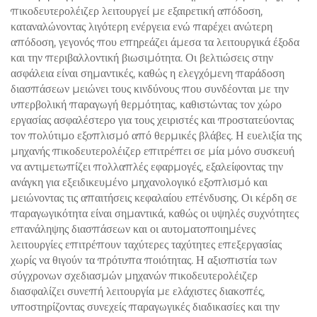
πικοδευτερολέιζερ λειτουργεί με εξαιρετική απόδοση,
καταναλώνοντας λιγότερη ενέργεια ενώ παρέχει ανώτερη
απόδοση, γεγονός που επηρεάζει άμεσα τα λειτουργικά έξοδα
και την περιβαλλοντική βιωσιμότητα. Οι βελτιώσεις στην
ασφάλεια είναι σημαντικές, καθώς η ελεγχόμενη παράδοση
διασπάσεων μειώνει τους κινδύνους που συνδέονται με την
υπερβολική παραγωγή θερμότητας, καθιστώντας τον χώρο
εργασίας ασφαλέστερο για τους χειριστές και προστατεύοντας
τον πολύτιμο εξοπλισμό από θερμικές βλάβες. Η ευελιξία της
μηχανής πικοδευτερολέιζερ επιτρέπει σε μία μόνο συσκευή
να αντιμετωπίζει πολλαπλές εφαρμογές, εξαλείφοντας την
ανάγκη για εξειδικευμένο μηχανολογικό εξοπλισμό και
μειώνοντας τις απαιτήσεις κεφαλαίου επένδυσης. Οι κέρδη σε
παραγωγικότητα είναι σημαντικά, καθώς οι υψηλές συχνότητες
επανάληψης διασπάσεων και οι αυτοματοποιημένες
λειτουργίες επιτρέπουν ταχύτερες ταχύτητες επεξεργασίας
χωρίς να θιγούν τα πρότυπα ποιότητας. Η αξιοπιστία των
σύγχρονων σχεδιασμών μηχανών πικοδευτερολέιζερ
διασφαλίζει συνεπή λειτουργία με ελάχιστες διακοπές,
υποστηρίζοντας συνεχείς παραγωγικές διαδικασίες και την