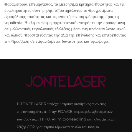
παραμέτρους επεξεργασίας, τα μετρήσιμα κριτήρια ποιότητας και τις
δραστηριότητες συντήρησης, υποστηρίζοντας τα προγράμματα
εξασφάλισης ποιότητας και τις απαιτήσεις συμμόρφωσης προς τη
νομοθεσία. Η κλιμακώσιμη αρχιτεκτονική επιτρέπει την προσαρμογή
σε μελλοντικές τεχνολογικές εξελίξεις μέσω ενημερώσεων λογισμικού
και υλικού, προστατεύοντας την αξία της επένδυσης και επιτρέποντας
την πρόσβαση σε εμφανιζόμενες δυνατότητες και εφαρμογές.
Η JONTELASER παρέχει ιατρικές αισθητικές συσκευές
πιστοποιημένες από την FDA/CE, συμπεριλαμβανομένων
των συσκευών HIFU, RF microneedling και κλασματικών
λέιζερ CO2, για ιατρικά ιδρύματα σε όλο τον κόσμο.