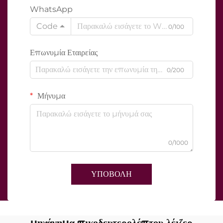
WhatsApp
Code
0/100
Επωνυμία Εταιρείας
0/200
Μήνυμα
0/1000
ΥΠΟΒΟΛΗ
μηχάνημα πικοδευτερολέπτου λέιζερ