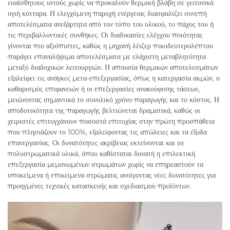
ευαίσθητους ιστούς χωρίς να προκαλούν θερμική βλάβη σε γειτονικά
υγιή κύτταρα. Η ελεγχόμενη παροχή ενέργειας διασφαλίζει συνεπή
αποτελέσματα ανεξάρτητα από τον τύπο του υλικού, το πάχος του ή
τις περιβαλλοντικές συνθήκες. Οι διαδικασίες ελέγχου ποιότητας
γίνονται πιο αξιόπιστες, καθώς η μηχανή λέιζερ πικοδευτερολέπτου
παράγει επαναλήψιμα αποτελέσματα με ελάχιστη μεταβλητότητα
μεταξύ διαδοχικών λειτουργιών. Η απουσία θερμικών αποτελεσμάτων
εξαλείφει τις ανάγκες μετα-επεξεργασίας, όπως η κατεργασία ακμών, ο
καθαρισμός επιφανειών ή οι επεξεργασίες ανακούφισης τάσεων,
μειώνοντας σημαντικά το συνολικό χρόνο παραγωγής και το κόστος. Η
αποδοτικότητα της παραγωγής βελτιώνεται δραματικά, καθώς οι
χειριστές επιτυγχάνουν ποσοστά επιτυχίας στην πρώτη προσπάθεια
που πλησιάζουν το 100%, εξαλείφοντας τις απώλειες και τα έξοδα
επανεργασίας. Οι δυνατότητες ακρίβειας εκτείνονται και σε
πολυστρωματικά υλικά, όπου καθίσταται δυνατή η επιλεκτική
επεξεργασία μεμονωμένων στρωμάτων χωρίς να επηρεαστούν τα
υποκείμενα ή επικείμενα στρώματα, ανοίγοντας νέες δυνατότητες για
προηγμένες τεχνικές κατασκευής και σχεδιασμού προϊόντων.