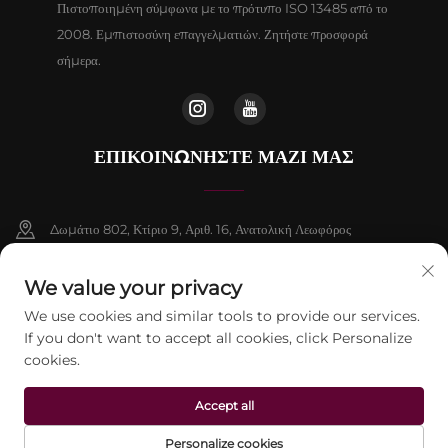
Πιστοποιημένη σύμφωνα με το πρότυπο ISO 13485 από το
2008. Εμπιστοσύνη επαγγελματιών. Ζητήστε προσφορά
σήμερα.
ΕΠΙΚΟΙΝΩΝΉΣΤΕ ΜΑΖΊ ΜΑΣ
Δωμάτιο 802, Κτίριο 9, Αριθ. 16, Ανατολική Λεωφόρος
Chenguang, Δήμος Fangshan, Πεκίνο
We value your privacy
+86-13911459627
We use cookies and similar tools to provide our services.
If you don't want to accept all cookies, click Personalize
[email protected]
cookies.
Accept all
Πνευματικά δικαιώματα © 2026 Beijing Jontelaser Technology CO., LTD.
Με επιφύλαξη παντός δικαιώματος.
Πολιτική Απορρήτου
Personalize cookies