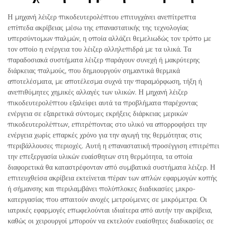
Η μηχανή λέιζερ πικοδευτερολέπτου επιτυγχάνει ανεπίτρεπτα
επίπεδα ακρίβειας μέσω της επαναστατικής της τεχνολογίας
υπερσύντομων παλμών, η οποία αλλάζει θεμελιωδώς τον τρόπο με
τον οποίο η ενέργεια του λέιζερ αλληλεπιδρά με τα υλικά. Τα
παραδοσιακά συστήματα λέιζερ παράγουν συνεχή ή μακρύτερης
διάρκειας παλμούς, που δημιουργούν σημαντικά θερμικά
αποτελέσματα, με αποτέλεσμα συχνά την παραμόρφωση, τήξη ή
ανεπιθύμητες χημικές αλλαγές των υλικών. Η μηχανή λέιζερ
πικοδευτερολέπτου εξαλείφει αυτά τα προβλήματα παρέχοντας
ενέργεια σε εξαιρετικά σύντομες εκρήξεις διάρκειας μερικών
πικοδευτερολέπτων, επιτρέποντας στο υλικό να απορροφήσει την
ενέργεια χωρίς επαρκές χρόνο για την αγωγή της θερμότητας στις
περιβάλλουσες περιοχές. Αυτή η επαναστατική προσέγγιση επιτρέπει
την επεξεργασία υλικών ευαίσθητων στη θερμότητα, τα οποία
διαφορετικά θα καταστρέφονταν από συμβατικά συστήματα λέιζερ. Η
επιτευχθείσα ακρίβεια εκτείνεται πέραν των απλών εφαρμογών κοπής
ή σήμανσης και περιλαμβάνει πολύπλοκες διαδικασίες μικρο-
κατεργασίας που απαιτούν ανοχές μετρούμενες σε μικρόμετρα. Οι
ιατρικές εφαρμογές επωφελούνται ιδιαίτερα από αυτήν την ακρίβεια,
καθώς οι χειρουργοί μπορούν να εκτελούν ευαίσθητες διαδικασίες σε