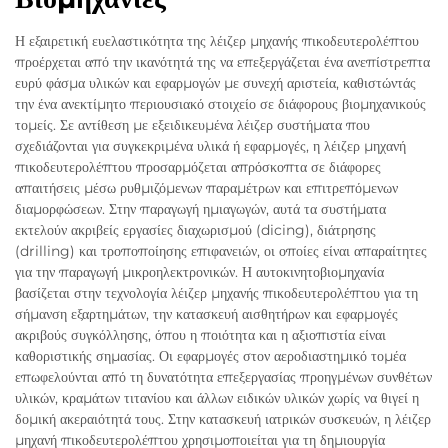
Η εξαιρετική ευελαστικότητα της λέιζερ μηχανής πικοδευτερολέπτου
προέρχεται από την ικανότητά της να επεξεργάζεται ένα ανεπίστρεπτα
ευρύ φάσμα υλικών και εφαρμογών με συνεχή αριστεία, καθιστώντάς
την ένα ανεκτίμητο περιουσιακό στοιχείο σε διάφορους βιομηχανικούς
τομείς. Σε αντίθεση με εξειδικευμένα λέιζερ συστήματα που
σχεδιάζονται για συγκεκριμένα υλικά ή εφαρμογές, η λέιζερ μηχανή
πικοδευτερολέπτου προσαρμόζεται απρόσκοπτα σε διάφορες
απαιτήσεις μέσω ρυθμιζόμενων παραμέτρων και επιτρεπόμενων
διαμορφώσεων. Στην παραγωγή ημιαγωγών, αυτά τα συστήματα
εκτελούν ακριβείς εργασίες διαχωρισμού (dicing), διάτρησης
(drilling) και τροποποίησης επιφανειών, οι οποίες είναι απαραίτητες
για την παραγωγή μικροηλεκτρονικών. Η αυτοκινητοβιομηχανία
βασίζεται στην τεχνολογία λέιζερ μηχανής πικοδευτερολέπτου για τη
σήμανση εξαρτημάτων, την κατασκευή αισθητήρων και εφαρμογές
ακριβούς συγκόλλησης, όπου η ποιότητα και η αξιοπιστία είναι
καθοριστικής σημασίας. Οι εφαρμογές στον αεροδιαστημικό τομέα
επωφελούνται από τη δυνατότητα επεξεργασίας προηγμένων συνθέτων
υλικών, κραμάτων τιτανίου και άλλων ειδικών υλικών χωρίς να θιγεί η
δομική ακεραιότητά τους. Στην κατασκευή ιατρικών συσκευών, η λέιζερ
μηχανή πικοδευτερολέπτου χρησιμοποιείται για τη δημιουργία