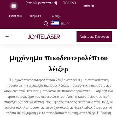
[email protected]
T8PRO
EL
Λάβετε μια Προσφορά
μηχάνημα πικοδευτερολέπτου
λέιζερ
Η μηχανή πικοδευτερολέπτου λέιζερ αποτελεί μια επαναστατική
πρόοδο στην τεχνολογία ακριβούς λέιζερ, παρέχοντας υπερσύντομες
διάρκειες παλμών που μετρώνται σε πικοδευτερόλεπτα — δηλαδή ένα
τρισεκατομμύριο του δευτερολέπτου. Αυτή η καινοτόμος συσκευή
παράγει εξαιρετικά σύντομους, υψηλής έντασης φωτεινούς παλμούς, οι
οποίοι αλληλεπιδρούν με τα στόχο-υλικά με θεμελιώδως διαφορετικό
τρόπο σε σύγκριση με τα παραδοσιακά συστήματα λέιζερ. Η βασική