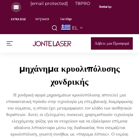
[email protected]
T8PRO
EL
Λάβετε μια Προσφορά
μηχάνημα κρυολιπόλυσης
χονδρικής
Η χονδρική αγορά μηχανημάτων κρυολιπόλυσης αποτελεί μια
επαναστατική πρόοδο στην τεχνολογία μη επεμβατικής διαμόρφωσης
του σώματος, η οποία έχει μεταμορφώσει τον κλάδο των αισθητικών
θεραπειών. Αυτές οι εξελιγμένες συσκευές χρησιμοποιούν τεχνολογία
ελεγχόμενης ψύξης για να στοχεύουν και να εξαλείφουν επίμονα
αδιάλυτα λιποκύτταρα μέσω της διαδικασίας που ονομάζεται
κρυολιπόλυση, γνωστή συνήθως ως «παγώμα λίπους». Ο τομέας