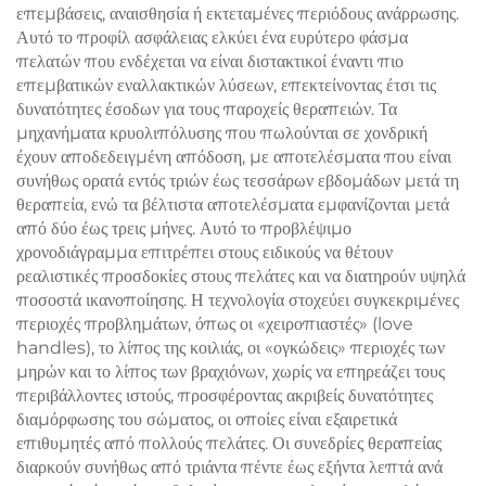
επεμβάσεις, αναισθησία ή εκτεταμένες περιόδους ανάρρωσης.
Αυτό το προφίλ ασφάλειας ελκύει ένα ευρύτερο φάσμα
πελατών που ενδέχεται να είναι διστακτικοί έναντι πιο
επεμβατικών εναλλακτικών λύσεων, επεκτείνοντας έτσι τις
δυνατότητες έσοδων για τους παροχείς θεραπειών. Τα
μηχανήματα κρυολιπόλυσης που πωλούνται σε χονδρική
έχουν αποδεδειγμένη απόδοση, με αποτελέσματα που είναι
συνήθως ορατά εντός τριών έως τεσσάρων εβδομάδων μετά τη
θεραπεία, ενώ τα βέλτιστα αποτελέσματα εμφανίζονται μετά
από δύο έως τρεις μήνες. Αυτό το προβλέψιμο
χρονοδιάγραμμα επιτρέπει στους ειδικούς να θέτουν
ρεαλιστικές προσδοκίες στους πελάτες και να διατηρούν υψηλά
ποσοστά ικανοποίησης. Η τεχνολογία στοχεύει συγκεκριμένες
περιοχές προβλημάτων, όπως οι «χειροπιαστές» (love
handles), το λίπος της κοιλιάς, οι «ογκώδεις» περιοχές των
μηρών και το λίπος των βραχιόνων, χωρίς να επηρεάζει τους
περιβάλλοντες ιστούς, προσφέροντας ακριβείς δυνατότητες
διαμόρφωσης του σώματος, οι οποίες είναι εξαιρετικά
επιθυμητές από πολλούς πελάτες. Οι συνεδρίες θεραπείας
διαρκούν συνήθως από τριάντα πέντε έως εξήντα λεπτά ανά