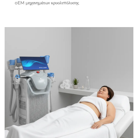
oEM μηχανημάτων κρυολιπόλυσης