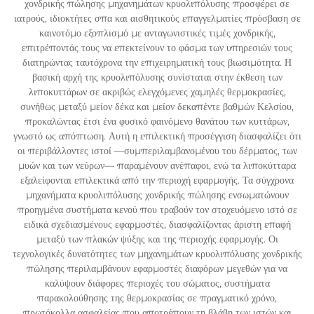
χονδρικής πώλησης μηχανημάτων κρυολιπόλυσης προσφέρει σε
ιατρούς, ιδιοκτήτες σπα και αισθητικούς επαγγελματίες πρόσβαση σε
καινοτόμο εξοπλισμό με ανταγωνιστικές τιμές χονδρικής,
επιτρέποντάς τους να επεκτείνουν το φάσμα των υπηρεσιών τους
διατηρώντας ταυτόχρονα την επιχειρηματική τους βιωσιμότητα. Η
βασική αρχή της κρυολιπόλυσης συνίσταται στην έκθεση των
λιποκυττάρων σε ακριβώς ελεγχόμενες χαμηλές θερμοκρασίες,
συνήθως μεταξύ μείον δέκα και μείον δεκαπέντε βαθμών Κελσίου,
προκαλώντας έτσι ένα φυσικό φαινόμενο θανάτου των κυττάρων,
γνωστό ως απόπτωση. Αυτή η επιλεκτική προσέγγιση διασφαλίζει ότι
οι περιβάλλοντες ιστοί —συμπεριλαμβανομένου του δέρματος, των
μυών και των νεύρων— παραμένουν ανέπαφοι, ενώ τα λιποκύτταρα
εξαλείφονται επιλεκτικά από την περιοχή εφαρμογής. Τα σύγχρονα
μηχανήματα κρυολιπόλυσης χονδρικής πώλησης ενσωματώνουν
προηγμένα συστήματα κενού που τραβούν τον στοχευόμενο ιστό σε
ειδικά σχεδιασμένους εφαρμοστές, διασφαλίζοντας άριστη επαφή
μεταξύ των πλακών ψύξης και της περιοχής εφαρμογής. Οι
τεχνολογικές δυνατότητες των μηχανημάτων κρυολιπόλυσης χονδρικής
πώλησης περιλαμβάνουν εφαρμοστές διαφόρων μεγεθών για να
καλύψουν διάφορες περιοχές του σώματος, συστήματα
παρακολούθησης της θερμοκρασίας σε πραγματικό χρόνο,
πρωτόκολλα ασφαλείας που αποτρέπουν τη βλάβη των ιστών και