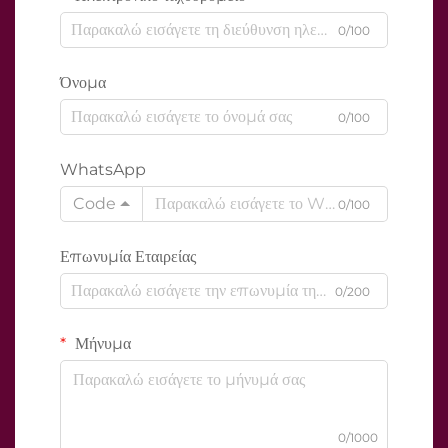
0/100
Όνομα
0/100
WhatsApp
Code
0/100
Επωνυμία Εταιρείας
0/200
Μήνυμα
0/1000