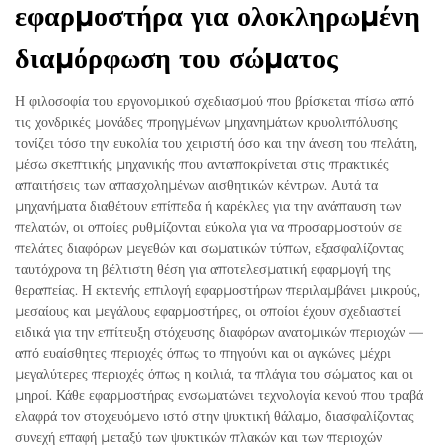
εφαρμοστήρα για ολοκληρωμένη
διαμόρφωση του σώματος
Η φιλοσοφία του εργονομικού σχεδιασμού που βρίσκεται πίσω από
τις χονδρικές μονάδες προηγμένων μηχανημάτων κρυολιπόλυσης
τονίζει τόσο την ευκολία του χειριστή όσο και την άνεση του πελάτη,
μέσω σκεπτικής μηχανικής που ανταποκρίνεται στις πρακτικές
απαιτήσεις των απασχολημένων αισθητικών κέντρων. Αυτά τα
μηχανήματα διαθέτουν επίπεδα ή καρέκλες για την ανάπαυση των
πελατών, οι οποίες ρυθμίζονται εύκολα για να προσαρμοστούν σε
πελάτες διαφόρων μεγεθών και σωματικών τύπων, εξασφαλίζοντας
ταυτόχρονα τη βέλτιστη θέση για αποτελεσματική εφαρμογή της
θεραπείας. Η εκτενής επιλογή εφαρμοστήρων περιλαμβάνει μικρούς,
μεσαίους και μεγάλους εφαρμοστήρες, οι οποίοι έχουν σχεδιαστεί
ειδικά για την επίτευξη στόχευσης διαφόρων ανατομικών περιοχών —
από ευαίσθητες περιοχές όπως το πηγούνι και οι αγκώνες μέχρι
μεγαλύτερες περιοχές όπως η κοιλιά, τα πλάγια του σώματος και οι
μηροί. Κάθε εφαρμοστήρας ενσωματώνει τεχνολογία κενού που τραβά
ελαφρά τον στοχευόμενο ιστό στην ψυκτική θάλαμο, διασφαλίζοντας
συνεχή επαφή μεταξύ των ψυκτικών πλακών και των περιοχών