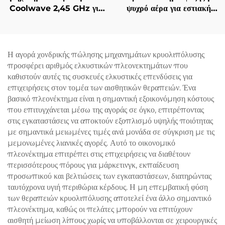
Coolwave 2,45 GHz για
ψυχρό αέρα για εστιακή
Αδυνατισμό Σώματος,
ψύξη κατά τη χρήση
Μείωση Κυτταρίτιδας,
αισθητικών λέιζερ,
Σήκωμα & Σφίξιμο
ανακούφιση πόνου,
Δέρματος και
προστασία του επιδερμίδα
Η αγορά χονδρικής πώλησης μηχανημάτων κρυολιπόλυσης
Ραδιοσυχνότητας στο
και συνεχή, μη επαφόμενη
προσφέρει αριθμός ελκυστικών πλεονεκτημάτων που
Πρόσωπο για Απώλεια
χρήση σε κλινικές
καθιστούν αυτές τις συσκευές ελκυστικές επενδύσεις για
Βάρους και Αδυνατισμό
επιχειρήσεις στον τομέα των αισθητικών θεραπειών. Ένα
Σώματος
βασικό πλεονέκτημα είναι η σημαντική εξοικονόμηση κόστους
που επιτυγχάνεται μέσω της αγοράς σε όγκο, επιτρέποντας
στις εγκαταστάσεις να αποκτούν εξοπλισμό υψηλής ποιότητας
με σημαντικά μειωμένες τιμές ανά μονάδα σε σύγκριση με τις
μεμονωμένες λιανικές αγορές. Αυτό το οικονομικό
πλεονέκτημα επιτρέπει στις επιχειρήσεις να διαθέτουν
περισσότερους πόρους για μάρκετινγκ, εκπαίδευση
προσωπικού και βελτιώσεις των εγκαταστάσεων, διατηρώντας
ταυτόχρονα υγιή περιθώρια κέρδους. Η μη επεμβατική φύση
των θεραπειών κρυολιπόλυσης αποτελεί ένα άλλο σημαντικό
πλεονέκτημα, καθώς οι πελάτες μπορούν να επιτύχουν
αισθητή μείωση λίπους χωρίς να υποβάλλονται σε χειρουργικές