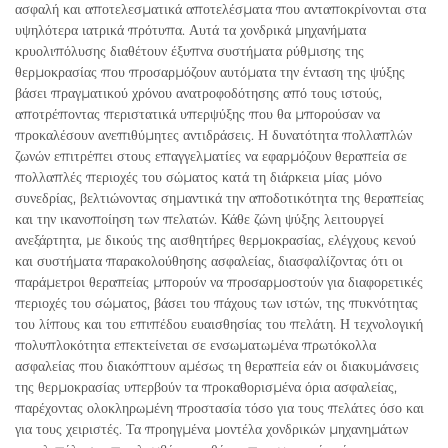
ασφαλή και αποτελεσματικά αποτελέσματα που ανταποκρίνονται στα
υψηλότερα ιατρικά πρότυπα. Αυτά τα χονδρικά μηχανήματα
κρυολιπόλυσης διαθέτουν έξυπνα συστήματα ρύθμισης της
θερμοκρασίας που προσαρμόζουν αυτόματα την ένταση της ψύξης
βάσει πραγματικού χρόνου ανατροφοδότησης από τους ιστούς,
αποτρέποντας περιστατικά υπερψύξης που θα μπορούσαν να
προκαλέσουν ανεπιθύμητες αντιδράσεις. Η δυνατότητα πολλαπλών
ζωνών επιτρέπει στους επαγγελματίες να εφαρμόζουν θεραπεία σε
πολλαπλές περιοχές του σώματος κατά τη διάρκεια μίας μόνο
συνεδρίας, βελτιώνοντας σημαντικά την αποδοτικότητα της θεραπείας
και την ικανοποίηση των πελατών. Κάθε ζώνη ψύξης λειτουργεί
ανεξάρτητα, με δικούς της αισθητήρες θερμοκρασίας, ελέγχους κενού
και συστήματα παρακολούθησης ασφαλείας, διασφαλίζοντας ότι οι
παράμετροι θεραπείας μπορούν να προσαρμοστούν για διαφορετικές
περιοχές του σώματος, βάσει του πάχους των ιστών, της πυκνότητας
του λίπους και του επιπέδου ευαισθησίας του πελάτη. Η τεχνολογική
πολυπλοκότητα επεκτείνεται σε ενσωματωμένα πρωτόκολλα
ασφαλείας που διακόπτουν αμέσως τη θεραπεία εάν οι διακυμάνσεις
της θερμοκρασίας υπερβούν τα προκαθορισμένα όρια ασφαλείας,
παρέχοντας ολοκληρωμένη προστασία τόσο για τους πελάτες όσο και
για τους χειριστές. Τα προηγμένα μοντέλα χονδρικών μηχανημάτων