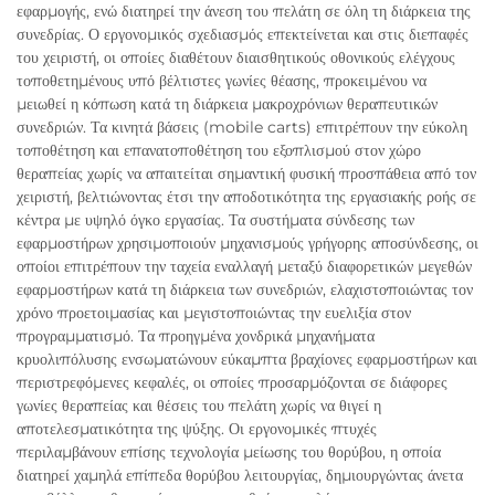
εφαρμογής, ενώ διατηρεί την άνεση του πελάτη σε όλη τη διάρκεια της
συνεδρίας. Ο εργονομικός σχεδιασμός επεκτείνεται και στις διεπαφές
του χειριστή, οι οποίες διαθέτουν διαισθητικούς οθονικούς ελέγχους
τοποθετημένους υπό βέλτιστες γωνίες θέασης, προκειμένου να
μειωθεί η κόπωση κατά τη διάρκεια μακροχρόνιων θεραπευτικών
συνεδριών. Τα κινητά βάσεις (mobile carts) επιτρέπουν την εύκολη
τοποθέτηση και επανατοποθέτηση του εξοπλισμού στον χώρο
θεραπείας χωρίς να απαιτείται σημαντική φυσική προσπάθεια από τον
χειριστή, βελτιώνοντας έτσι την αποδοτικότητα της εργασιακής ροής σε
κέντρα με υψηλό όγκο εργασίας. Τα συστήματα σύνδεσης των
εφαρμοστήρων χρησιμοποιούν μηχανισμούς γρήγορης αποσύνδεσης, οι
οποίοι επιτρέπουν την ταχεία εναλλαγή μεταξύ διαφορετικών μεγεθών
εφαρμοστήρων κατά τη διάρκεια των συνεδριών, ελαχιστοποιώντας τον
χρόνο προετοιμασίας και μεγιστοποιώντας την ευελιξία στον
προγραμματισμό. Τα προηγμένα χονδρικά μηχανήματα
κρυολιπόλυσης ενσωματώνουν εύκαμπτα βραχίονες εφαρμοστήρων και
περιστρεφόμενες κεφαλές, οι οποίες προσαρμόζονται σε διάφορες
γωνίες θεραπείας και θέσεις του πελάτη χωρίς να θιγεί η
αποτελεσματικότητα της ψύξης. Οι εργονομικές πτυχές
περιλαμβάνουν επίσης τεχνολογία μείωσης του θορύβου, η οποία
διατηρεί χαμηλά επίπεδα θορύβου λειτουργίας, δημιουργώντας άνετα