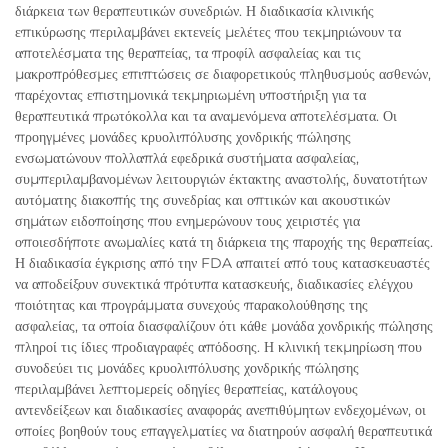
διάρκεια των θεραπευτικών συνεδριών. Η διαδικασία κλινικής
επικύρωσης περιλαμβάνει εκτενείς μελέτες που τεκμηριώνουν τα
αποτελέσματα της θεραπείας, τα προφίλ ασφαλείας και τις
μακροπρόθεσμες επιπτώσεις σε διαφορετικούς πληθυσμούς ασθενών,
παρέχοντας επιστημονικά τεκμηριωμένη υποστήριξη για τα
θεραπευτικά πρωτόκολλα και τα αναμενόμενα αποτελέσματα. Οι
προηγμένες μονάδες κρυολιπόλυσης χονδρικής πώλησης
ενσωματώνουν πολλαπλά εφεδρικά συστήματα ασφαλείας,
συμπεριλαμβανομένων λειτουργιών έκτακτης αναστολής, δυνατοτήτων
αυτόματης διακοπής της συνεδρίας και οπτικών και ακουστικών
σημάτων ειδοποίησης που ενημερώνουν τους χειριστές για
οποιεσδήποτε ανωμαλίες κατά τη διάρκεια της παροχής της θεραπείας.
Η διαδικασία έγκρισης από την FDA απαιτεί από τους κατασκευαστές
να αποδείξουν συνεκτικά πρότυπα κατασκευής, διαδικασίες ελέγχου
ποιότητας και προγράμματα συνεχούς παρακολούθησης της
ασφαλείας, τα οποία διασφαλίζουν ότι κάθε μονάδα χονδρικής πώλησης
πληροί τις ίδιες προδιαγραφές απόδοσης. Η κλινική τεκμηρίωση που
συνοδεύει τις μονάδες κρυολιπόλυσης χονδρικής πώλησης
περιλαμβάνει λεπτομερείς οδηγίες θεραπείας, κατάλογους
αντενδείξεων και διαδικασίες αναφοράς ανεπιθύμητων ενδεχομένων, οι
οποίες βοηθούν τους επαγγελματίες να διατηρούν ασφαλή θεραπευτικά