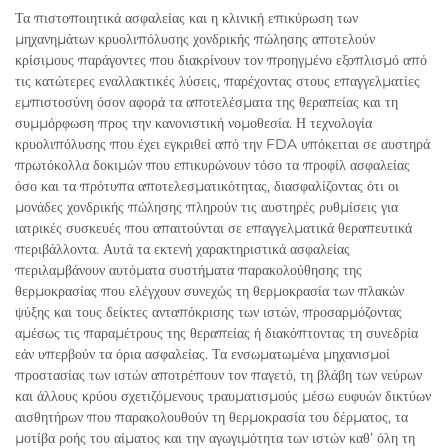
Τα πιστοποιητικά ασφαλείας και η κλινική επικύρωση των
μηχανημάτων κρυολιπόλυσης χονδρικής πώλησης αποτελούν
κρίσιμους παράγοντες που διακρίνουν τον προηγμένο εξοπλισμό από
τις κατώτερες εναλλακτικές λύσεις, παρέχοντας στους επαγγελματίες
εμπιστοσύνη όσον αφορά τα αποτελέσματα της θεραπείας και τη
συμμόρφωση προς την κανονιστική νομοθεσία. Η τεχνολογία
κρυολιπόλυσης που έχει εγκριθεί από την FDA υπόκειται σε αυστηρά
πρωτόκολλα δοκιμών που επικυρώνουν τόσο τα προφίλ ασφαλείας
όσο και τα πρότυπα αποτελεσματικότητας, διασφαλίζοντας ότι οι
μονάδες χονδρικής πώλησης πληρούν τις αυστηρές ρυθμίσεις για
ιατρικές συσκευές που απαιτούνται σε επαγγελματικά θεραπευτικά
περιβάλλοντα. Αυτά τα εκτενή χαρακτηριστικά ασφαλείας
περιλαμβάνουν αυτόματα συστήματα παρακολούθησης της
θερμοκρασίας που ελέγχουν συνεχώς τη θερμοκρασία των πλακών
ψύξης και τους δείκτες ανταπόκρισης των ιστών, προσαρμόζοντας
αμέσως τις παραμέτρους της θεραπείας ή διακόπτοντας τη συνεδρία
εάν υπερβούν τα όρια ασφαλείας. Τα ενσωματωμένα μηχανισμοί
προστασίας των ιστών αποτρέπουν τον παγετό, τη βλάβη των νεύρων
και άλλους κρύου σχετιζόμενους τραυματισμούς μέσω ευφυών δικτύων
αισθητήρων που παρακολουθούν τη θερμοκρασία του δέρματος, τα
μοτίβα ροής του αίματος και την αγωγιμότητα των ιστών καθ’ όλη τη