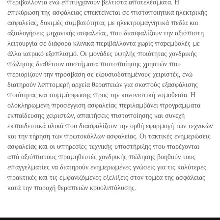
περιβάλλοντα ενώ επιτυγχάνουν βέλτιστα αποτελέσματα. Η
επικύρωση της ασφάλειας επεκτείνεται σε πιστοποιητικά ηλεκτρικής
ασφαλείας, δοκιμές συμβατότητας με ηλεκτρομαγνητικά πεδία και
αξιολογήσεις μηχανικής ασφαλείας, που διασφαλίζουν την αξιόπιστη
λειτουργία σε διάφορα κλινικά περιβάλλοντα χωρίς παρεμβολές με
άλλο ιατρικό εξοπλισμό. Οι μονάδες υψηλής ποιότητας χονδρικής
πώλησης διαθέτουν συστήματα πιστοποίησης χρηστών που
περιορίζουν την πρόσβαση σε εξουσιοδοτημένους χειριστές, ενώ
διατηρούν λεπτομερή αρχεία θεραπειών για σκοπούς εξασφάλισης
ποιότητας και συμμόρφωσης προς την κανονιστική νομοθεσία. Η
ολοκληρωμένη προσέγγιση ασφαλείας περιλαμβάνει προγράμματα
εκπαίδευσης χειριστών, απαιτήσεις πιστοποίησης και συνεχή
εκπαιδευτικά υλικά που διασφαλίζουν την ορθή εφαρμογή των τεχνικών
και την τήρηση των πρωτοκόλλων ασφαλείας. Οι τακτικές ενημερώσεις
ασφαλείας και οι υπηρεσίες τεχνικής υποστήριξης που παρέχονται
από αξιόπιστους προμηθευτές χονδρικής πώλησης βοηθούν τους
επαγγελματίες να διατηρούν ενημερωμένες γνώσεις για τις καλύτερες
πρακτικές και τις εμφανιζόμενες εξελίξεις στον τομέα της ασφάλειας
κατά την παροχή θεραπειών κρυολιπόλυσης.