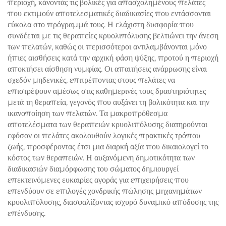
περιοχή, κάνοντάς τις βολικές για απασχολημένους πελάτες
που εκτιμούν αποτελεσματικές διαδικασίες που εντάσσονται
εύκολα στο πρόγραμμά τους. Η ελάχιστη δυσφορία που
συνδέεται με τις θεραπείες κρυολιπόλυσης βελτιώνει την άνεση
των πελατών, καθώς οι περισσότεροι αντιλαμβάνονται μόνο
ήπιες αισθήσεις κατά την αρχική φάση ψύξης, προτού η περιοχή
αποκτήσει αίσθηση νυμφίας. Οι απαιτήσεις ανάρρωσης είναι
σχεδόν μηδενικές, επιτρέποντας στους πελάτες να
επιστρέψουν αμέσως στις καθημερινές τους δραστηριότητες
μετά τη θεραπεία, γεγονός που αυξάνει τη βολικότητα και την
ικανοποίηση των πελατών. Τα μακροπρόθεσμα
αποτελέσματα των θεραπειών κρυολιπόλυσης διατηρούνται
εφόσον οι πελάτες ακολουθούν λογικές πρακτικές τρόπου
ζωής, προσφέροντας έτσι μια διαρκή αξία που δικαιολογεί το
κόστος των θεραπειών. Η αυξανόμενη δημοτικότητα των
διαδικασιών διαμόρφωσης του σώματος δημιουργεί
επεκτεινόμενες ευκαιρίες αγοράς για επιχειρήσεις που
επενδύουν σε επιλογές χονδρικής πώλησης μηχανημάτων
κρυολιπόλυσης, διασφαλίζοντας ισχυρό δυναμικό απόδοσης της
επένδυσης.