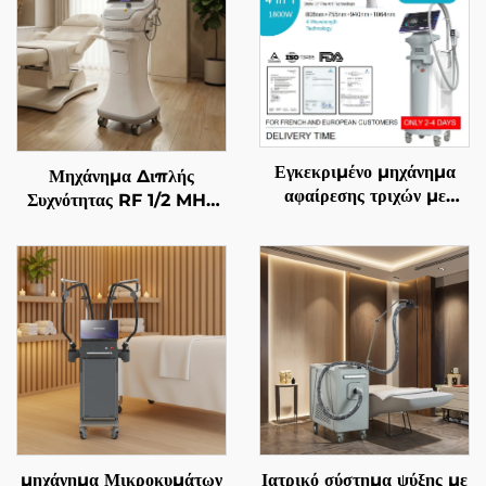
Εγκεκριμένο μηχάνημα
Μηχάνημα Διπλής
αφαίρεσης τριχών με
Συχνότητας RF 1/2 MHz
διόδιο λέιζερ 4 σε 1, με
με Χρυσές Μικροβελόνες
αντικαθιστώμενες επαφές,
για Αναζωογόνηση του
600 W, 1200 W, 1800
Προσώπου
W, 3000 W, και μήκη
κύματος 755 nm, 808
nm, 940 nm, 1064 nm,
σύμφωνα με τις
προδιαγραφές MDR, FDA,
MDSAP
μηχάνημα Μικροκυμάτων
Ιατρικό σύστημα ψύξης με