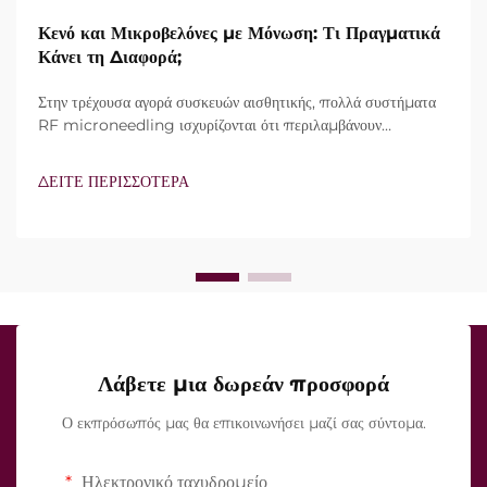
Κενό και Μικροβελόνες με Μόνωση: Τι Πραγματικά
Κάνει τη Διαφορά;
Στην τρέχουσα αγορά συσκευών αισθητικής, πολλά συστήματα
RF microneedling ισχυρίζονται ότι περιλαμβάνουν
τεχνολογία vacuum και μονωμένες βελόνες. Ωστόσο, το
πραγματικό ερώτημα δεν είναι απλώς αν αυτά τα
ΔΕΙΤΕ ΠΕΡΙΣΣΟΤΕΡΑ
χαρακτηριστικά υπάρχουν, αλλά πώς λειτουργούν ακριβώς κατά
τη διάρκεια της κλινικής θεραπείας...
Λάβετε μια δωρεάν προσφορά
Ο εκπρόσωπός μας θα επικοινωνήσει μαζί σας σύντομα.
Ηλεκτρονικό ταχυδρομείο