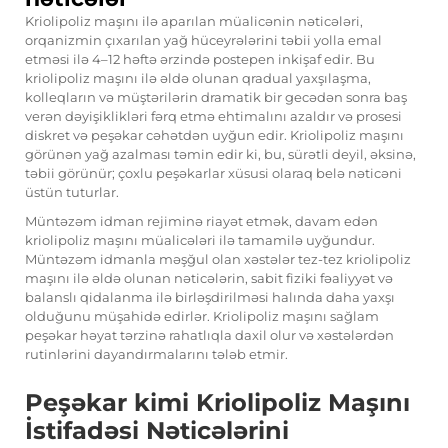
Kriolipoliz maşını ilə aparılan müalicənin nəticələri,
orqanizmin çıxarılan yağ hüceyrələrini təbii yolla emal
etməsi ilə 4–12 həftə ərzində postepen inkişaf edir. Bu
kriolipoliz maşını ilə əldə olunan qradual yaxşılaşma,
kolleqların və müştərilərin dramatik bir gecədən sonra baş
verən dəyişiklikləri fərq etmə ehtimalını azaldır və prosesi
diskret və peşəkar cəhətdən uyğun edir. Kriolipoliz maşını
görünən yağ azalması təmin edir ki, bu, sürətli deyil, əksinə,
təbii görünür; çoxlu peşəkarlar xüsusi olaraq belə nəticəni
üstün tuturlar.
Müntəzəm idman rejiminə riayət etmək, davam edən
kriolipoliz maşını müalicələri ilə tamamilə uyğundur.
Müntəzəm idmanla məşğul olan xəstələr tez-tez kriolipoliz
maşını ilə əldə olunan nəticələrin, sabit fiziki fəaliyyət və
balanslı qidalanma ilə birləşdirilməsi halında daha yaxşı
olduğunu müşahidə edirlər. Kriolipoliz maşını sağlam
peşəkar həyat tərzinə rahatlıqla daxil olur və xəstələrdən
rutinlərini dayandırmalarını tələb etmir.
Peşəkar kimi Kriolipoliz Maşını
İstifadəsi Nəticələrini