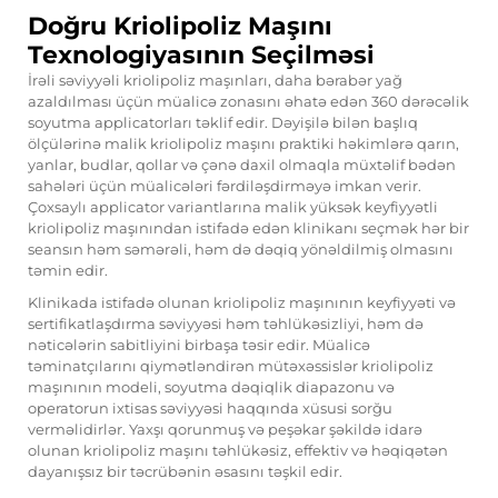
Doğru Kriolipoliz Maşını
Texnologiyasının Seçilməsi
İrəli səviyyəli kriolipoliz maşınları, daha bərabər yağ
azaldılması üçün müalicə zonasını əhatə edən 360 dərəcəlik
soyutma applicatorları təklif edir. Dəyişilə bilən başlıq
ölçülərinə malik kriolipoliz maşını praktiki həkimlərə qarın,
yanlar, budlar, qollar və çənə daxil olmaqla müxtəlif bədən
sahələri üçün müalicələri fərdiləşdirməyə imkan verir.
Çoxsaylı applicator variantlarına malik yüksək keyfiyyətli
kriolipoliz maşınından istifadə edən klinikanı seçmək hər bir
seansın həm səmərəli, həm də dəqiq yönəldilmiş olmasını
təmin edir.
Klinikada istifadə olunan kriolipoliz maşınının keyfiyyəti və
sertifikatlaşdırma səviyyəsi həm təhlükəsizliyi, həm də
nəticələrin sabitliyini birbaşa təsir edir. Müalicə
təminatçılarını qiymətləndirən mütəxəssislər kriolipoliz
maşınının modeli, soyutma dəqiqlik diapazonu və
operatorun ixtisas səviyyəsi haqqında xüsusi sorğu
verməlidirlər. Yaxşı qorunmuş və peşəkar şəkildə idarə
olunan kriolipoliz maşını təhlükəsiz, effektiv və həqiqətən
dayanışsız bir təcrübənin əsasını təşkil edir.