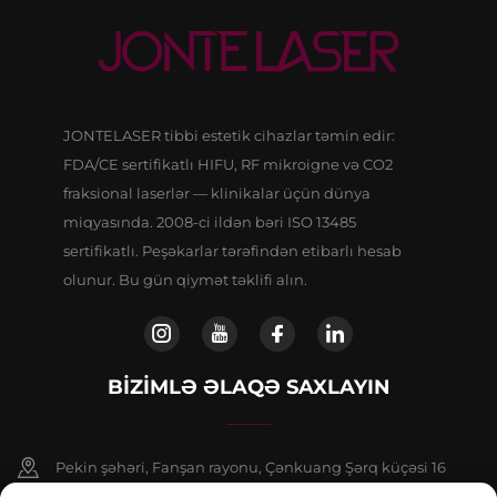
JONTELASER tibbi estetik cihazlar təmin edir:
FDA/CE sertifikatlı HIFU, RF mikroigne və CO2
fraksional laserlər — klinikalar üçün dünya
miqyasında. 2008-ci ildən bəri ISO 13485
sertifikatlı. Peşəkarlar tərəfindən etibarlı hesab
olunur. Bu gün qiymət təklifi alın.
BIZIMLƏ ƏLAQƏ SAXLAYIN
Pekin şəhəri, Fanşan rayonu, Çənkuang Şərq küçəsi 16
saylı binanın 9 nömrəli binasının 802-ci otağı