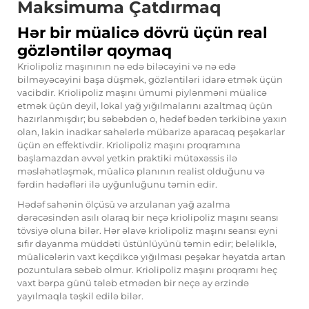
Maksimuma Çatdırmaq
Hər bir müalicə dövrü üçün real
gözləntilər qoymaq
Kriolipoliz maşınının nə edə biləcəyini və nə edə
bilməyəcəyini başa düşmək, gözləntiləri idarə etmək üçün
vacibdir. Kriolipoliz maşını ümumi piylənməni müalicə
etmək üçün deyil, lokal yağ yığılmalarını azaltmaq üçün
hazırlanmışdır; bu səbəbdən o, hədəf bədən tərkibinə yaxın
olan, lakin inadkar sahələrlə mübarizə aparacaq peşəkarlar
üçün ən effektivdir. Kriolipoliz maşını proqramına
başlamazdan əvvəl yetkin praktiki mütəxəssis ilə
məsləhətləşmək, müalicə planının realist olduğunu və
fərdin hədəfləri ilə uyğunluğunu təmin edir.
Hədəf sahənin ölçüsü və arzulanan yağ azalma
dərəcəsindən asılı olaraq bir neçə kriolipoliz maşını seansı
tövsiyə oluna bilər. Hər əlavə kriolipoliz maşını seansı eyni
sıfır dayanma müddəti üstünlüyünü təmin edir; beləliklə,
müalicələrin vaxt keçdikcə yığılması peşəkar həyatda artan
pozuntulara səbəb olmur. Kriolipoliz maşını proqramı heç
vaxt bərpa günü tələb etmədən bir neçə ay ərzində
yayılmaqla təşkil edilə bilər.