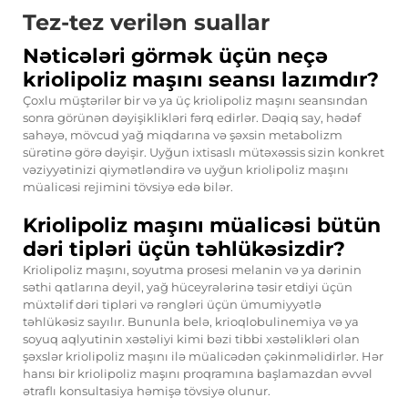
Tez-tez verilən suallar
Nəticələri görmək üçün neçə
kriolipoliz maşını seansı lazımdır?
Çoxlu müştərilər bir və ya üç kriolipoliz maşını seansından
sonra görünən dəyişiklikləri fərq edirlər. Dəqiq say, hədəf
sahəyə, mövcud yağ miqdarına və şəxsin metabolizm
sürətinə görə dəyişir. Uyğun ixtisaslı mütəxəssis sizin konkret
vəziyyətinizi qiymətləndirə və uyğun kriolipoliz maşını
müalicəsi rejimini tövsiyə edə bilər.
Kriolipoliz maşını müalicəsi bütün
dəri tipləri üçün təhlükəsizdir?
Kriolipoliz maşını, soyutma prosesi melanin və ya dərinin
səthi qatlarına deyil, yağ hüceyrələrinə təsir etdiyi üçün
müxtəlif dəri tipləri və rəngləri üçün ümumiyyətlə
təhlükəsiz sayılır. Bununla belə, krioqlobulinemiya və ya
soyuq aqlyutinin xəstəliyi kimi bəzi tibbi xəstəlikləri olan
şəxslər kriolipoliz maşını ilə müalicədən çəkinməlidirlər. Hər
hansı bir kriolipoliz maşını proqramına başlamazdan əvvəl
ətraflı konsultasiya həmişə tövsiyə olunur.