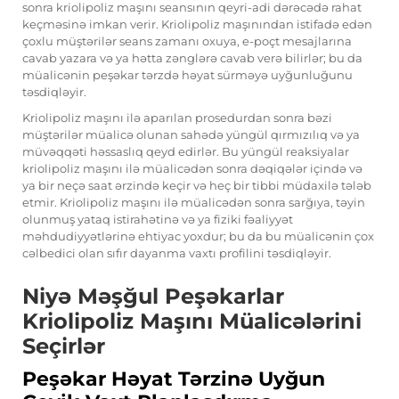
sonra kriolipoliz maşını seansının qeyri-adi dərəcədə rahat
keçməsinə imkan verir. Kriolipoliz maşınından istifadə edən
çoxlu müştərilər seans zamanı oxuya, e-poçt mesajlarına
cavab yazara və ya hətta zənglərə cavab verə bilirlər; bu da
müalicənin peşəkar tərzdə həyat sürməyə uyğunluğunu
təsdiqləyir.
Kriolipoliz maşını ilə aparılan prosedurdan sonra bəzi
müştərilər müalicə olunan sahədə yüngül qırmızılıq və ya
müvəqqəti həssaslıq qeyd edirlər. Bu yüngül reaksiyalar
kriolipoliz maşını ilə müalicədən sonra dəqiqələr içində və
ya bir neçə saat ərzində keçir və heç bir tibbi müdaxilə tələb
etmir. Kriolipoliz maşını ilə müalicədən sonra sarğıya, təyin
olunmuş yataq istirahətinə və ya fiziki fəaliyyət
məhdudiyyətlərinə ehtiyac yoxdur; bu da bu müalicənin çox
cəlbedici olan sıfır dayanma vaxtı profilini təsdiqləyir.
Niyə Məşğul Peşəkarlar
Kriolipoliz Maşını Müalicələrini
Seçirlər
Peşəkar Həyat Tərzinə Uyğun