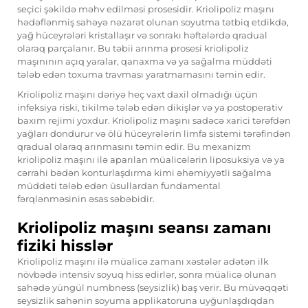
seçici şəkildə məhv edilməsi prosesidir. Kriolipoliz maşını
hədəflənmiş sahəyə nəzarət olunan soyutma tətbiq etdikdə,
yağ hüceyrələri kristallaşır və sonrakı həftələrdə qradual
olaraq parçalanır. Bu təbii arınma prosesi kriolipoliz
maşınının açıq yaralar, qanaxma və ya sağalma müddəti
tələb edən toxuma travması yaratmamasını təmin edir.
Kriolipoliz maşını dəriyə heç vaxt daxil olmadığı üçün
infeksiya riski, tikilmə tələb edən dikişlər və ya postoperativ
baxım rejimi yoxdur. Kriolipoliz maşını sadəcə xarici tərəfdən
yağları dondurur və ölü hüceyrələrin limfa sistemi tərəfindən
qradual olaraq arınmasını təmin edir. Bu mexanizm
kriolipoliz maşını ilə aparılan müalicələrin liposuksiya və ya
cərrahi bədən konturlaşdırma kimi əhəmiyyətli sağalma
müddəti tələb edən üsullardan fundamental
fərqlənməsinin əsas səbəbidir.
Kriolipoliz maşını seansı zamanı
fiziki hisslər
Kriolipoliz maşını ilə müalicə zamanı xəstələr adətən ilk
növbədə intensiv soyuq hiss edirlər, sonra müalicə olunan
sahədə yüngül numbness (seysizlik) baş verir. Bu müvəqqəti
seysizlik sahənin soyuma applikatoruna uyğunlaşdıqdan