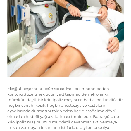
Məşğul peşəkarlar üçün sıx cədvəli pozmadan bədən
konturu düzəltmək üçün vaxt tapmaq demək olar ki,
mümkün deyil. Bir
kriolipoliz maşını
cəlbedici həll təklif edir:
heç bir cərrahi kəsik, heç bir anesteziya və xəstələrin
ayaqlarında durmasını tələb edən heç bir sağalma dövrü
olmadan hədəfli yağ azaldılması təmin edir. Buna görə də
kriolipoliz maşını uzun müddətli dayanma vaxtı verməyə
imkan verməyən insanların istifadə etdiyi ən populyar