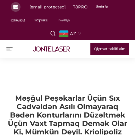
[email protected]
T8PRO
AZ
Qiymət təklifi alın
Məşğul Peşəkarlar Üçün Sıx
Cədvəldən Asılı Olmayaraq
Bədən Konturlarını Düzəltmək
Üçün Vaxt Tapmaq Demək Olar
Ki, Mümkün Deyil. Kriolipoliz