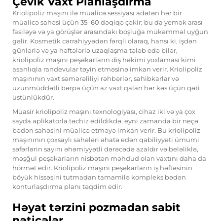
Çevik Vaxt Planlaşdırma
Kriolipoliz maşını ilə müalicə sessiyası adətən hər bir
müalicə sahəsi üçün 35–60 dəqiqə çəkir; bu da yemək arası
fasiləyə və ya görüşlər arasındakı boşluğa mükəmməl uyğun
gəlir. Kosmetik cərrahiyyədən fərqli olaraq, hansı ki, işdən
günlərlə və ya həftələrlə uzaqlaşma tələb edə bilər,
kriolipoliz maşını peşəkarların diş həkimi yoxlaması kimi
asanlıqla randevular təyin etməsinə imkan verir. Kriolipoliz
maşınının vaxt səmərəliliyi rəhbərlər, sahibkarlar və
uzunmüddətli bərpa üçün az vaxt qalan hər kəs üçün qəti
üstünlükdür.
Müasir kriolipoliz maşını texnologiyası, cihaz iki və ya çox
sayda aplikatorla təchiz edildikdə, eyni zamanda bir neçə
bədən sahəsini müalicə etməyə imkan verir. Bu kriolipoliz
maşınının çoxsaylı sahələri əhatə edən qabiliyyəti ümumi
səfərlərin sayını əhəmiyyətli dərəcədə azaldır və beləliklə,
məşğul peşəkarların nisbətən məhdud olan vaxtını daha da
hörmət edir. Kriolipoliz maşını peşəkarların iş həftəsinin
böyük hissəsini tutmadan tamamilə kompleks bədən
konturlaşdırma planı təqdim edir.
Həyat tərzini pozmadan sabit
nəticələr