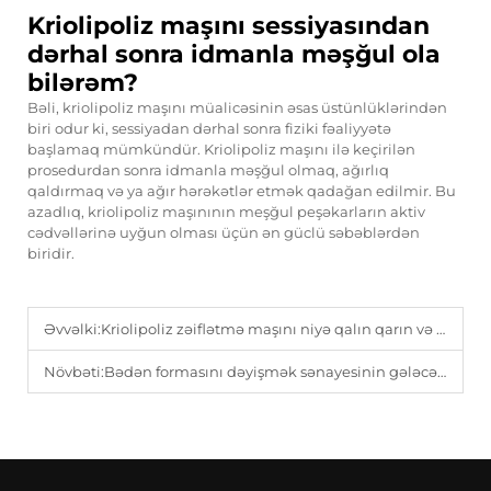
Kriolipoliz maşını sessiyasından
dərhal sonra idmanla məşğul ola
bilərəm?
Bəli, kriolipoliz maşını müalicəsinin əsas üstünlüklərindən
biri odur ki, sessiyadan dərhal sonra fiziki fəaliyyətə
başlamaq mümkündür. Kriolipoliz maşını ilə keçirilən
prosedurdan sonra idmanla məşğul olmaq, ağırlıq
qaldırmaq və ya ağır hərəkətlər etmək qadağan edilmir. Bu
azadlıq, kriolipoliz maşınının meşğul peşəkarların aktiv
cədvəllərinə uyğun olması üçün ən güclü səbəblərdən
biridir.
Əvvəlki:
Kriolipoliz zəiflətmə maşını niyə qalın qarın və baldır yağları üçün mükəmməldir.
Növbəti:
Bədən formasını dəyişmək sənayesinin gələcəyi: Kriolipoliz zayıfladıcı maşın texnologiyasının inteqrasiyası.