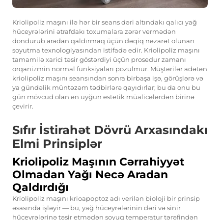
Kriolipoliz maşını ilə hər bir seans dəri altındakı qalıcı yağ
hüceyrələrini ətrafdakı toxumalara zərər vermədən
dondurub aradan qaldırmaq üçün dəqiq nəzarət olunan
soyutma texnologiyasından istifadə edir. Kriolipoliz maşını
tamamilə xarici təsir göstərdiyi üçün prosedur zamanı
orqanizmin normal funksiyaları pozulmur. Müştərilər adətən
kriolipoliz maşını seansından sonra birbaşa işə, görüşlərə və
ya gündəlik müntəzəm tədbirlərə qayıdırlar; bu da onu bu
gün mövcud olan ən uyğun estetik müalicələrdən birinə
çevirir.
Sıfır İstirahət Dövrü Arxasındakı
Elmi Prinsiplər
Kriolipoliz Maşının Cərrahiyyət
Olmadan Yağı Necə Aradan
Qaldırdığı
Kriolipoliz maşını krioapoptoz adı verilən bioloji bir prinsip
əsasında işləyir — bu, yağ hüceyrələrinin dəri və sinir
hüceyrələrinə təsir etmədən soyuq temperatur tərəfindən