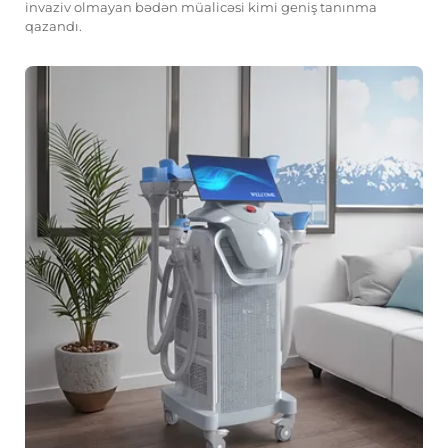
invaziv olmayan bədən müalicəsi kimi geniş tanınma
qazandı.