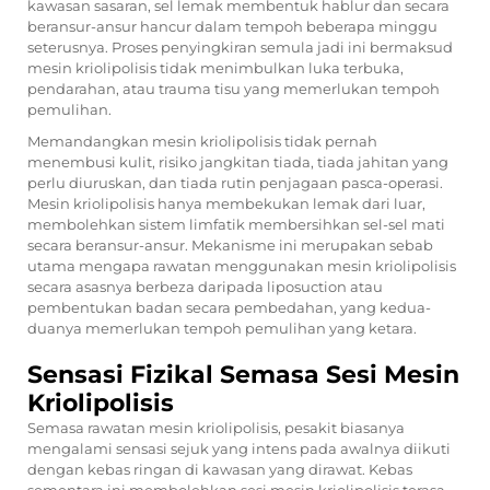
kawasan sasaran, sel lemak membentuk hablur dan secara
beransur-ansur hancur dalam tempoh beberapa minggu
seterusnya. Proses penyingkiran semula jadi ini bermaksud
mesin kriolipolisis tidak menimbulkan luka terbuka,
pendarahan, atau trauma tisu yang memerlukan tempoh
pemulihan.
Memandangkan mesin kriolipolisis tidak pernah
menembusi kulit, risiko jangkitan tiada, tiada jahitan yang
perlu diuruskan, dan tiada rutin penjagaan pasca-operasi.
Mesin kriolipolisis hanya membekukan lemak dari luar,
membolehkan sistem limfatik membersihkan sel-sel mati
secara beransur-ansur. Mekanisme ini merupakan sebab
utama mengapa rawatan menggunakan mesin kriolipolisis
secara asasnya berbeza daripada liposuction atau
pembentukan badan secara pembedahan, yang kedua-
duanya memerlukan tempoh pemulihan yang ketara.
Sensasi Fizikal Semasa Sesi Mesin
Kriolipolisis
Semasa rawatan mesin kriolipolisis, pesakit biasanya
mengalami sensasi sejuk yang intens pada awalnya diikuti
dengan kebas ringan di kawasan yang dirawat. Kebas
sementara ini membolehkan sesi mesin kriolipolisis terasa