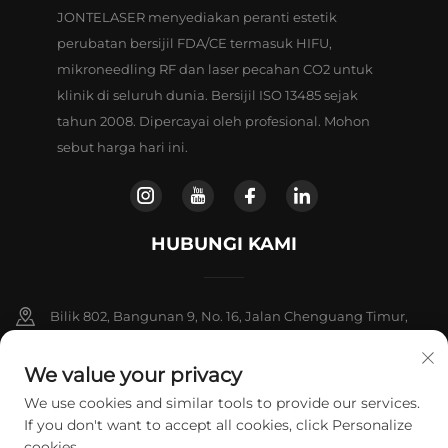
JONTELASER menyediakan peranti estetik
perubatan bersijil FDA/CE termasuk HIFU,
mikroneedling RF dan laser pecahan CO2 untuk
klinik di seluruh dunia. Bersijil ISO 13485 sejak
tahun 2008. Dipercayai oleh profesional. Mohon
sebut harga hari ini.
HUBUNGI KAMI
Bilik 802, Bangunan 9, No. 16, Jalan Chenguang Timur,
Daerah Fangshan, Beijing
We value your privacy
+86-13911459627
We use cookies and similar tools to provide our services.
If you don't want to accept all cookies, click Personalize
[email protected]
cookies.