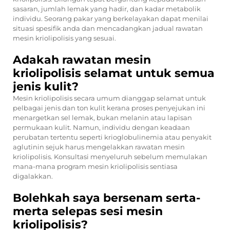
sasaran, jumlah lemak yang hadir, dan kadar metabolik
individu. Seorang pakar yang berkelayakan dapat menilai
situasi spesifik anda dan mencadangkan jadual rawatan
mesin kriolipolisis yang sesuai.
Adakah rawatan mesin
kriolipolisis selamat untuk semua
jenis kulit?
Mesin kriolipolisis secara umum dianggap selamat untuk
pelbagai jenis dan ton kulit kerana proses penyejukan ini
menargetkan sel lemak, bukan melanin atau lapisan
permukaan kulit. Namun, individu dengan keadaan
perubatan tertentu seperti krioglobulinemia atau penyakit
aglutinin sejuk harus mengelakkan rawatan mesin
kriolipolisis. Konsultasi menyeluruh sebelum memulakan
mana-mana program mesin kriolipolisis sentiasa
digalakkan.
Bolehkah saya bersenam serta-
merta selepas sesi mesin
kriolipolisis?