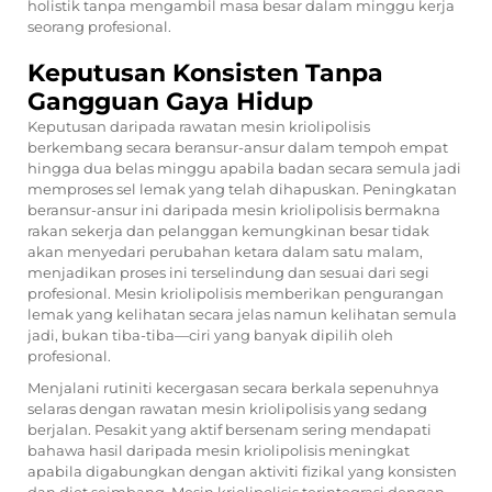
holistik tanpa mengambil masa besar dalam minggu kerja
seorang profesional.
Keputusan Konsisten Tanpa
Gangguan Gaya Hidup
Keputusan daripada rawatan mesin kriolipolisis
berkembang secara beransur-ansur dalam tempoh empat
hingga dua belas minggu apabila badan secara semula jadi
memproses sel lemak yang telah dihapuskan. Peningkatan
beransur-ansur ini daripada mesin kriolipolisis bermakna
rakan sekerja dan pelanggan kemungkinan besar tidak
akan menyedari perubahan ketara dalam satu malam,
menjadikan proses ini terselindung dan sesuai dari segi
profesional. Mesin kriolipolisis memberikan pengurangan
lemak yang kelihatan secara jelas namun kelihatan semula
jadi, bukan tiba-tiba—ciri yang banyak dipilih oleh
profesional.
Menjalani rutiniti kecergasan secara berkala sepenuhnya
selaras dengan rawatan mesin kriolipolisis yang sedang
berjalan. Pesakit yang aktif bersenam sering mendapati
bahawa hasil daripada mesin kriolipolisis meningkat
apabila digabungkan dengan aktiviti fizikal yang konsisten
dan diet seimbang. Mesin kriolipolisis terintegrasi dengan