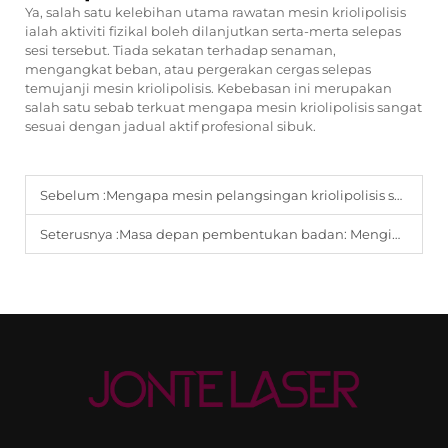
Ya, salah satu kelebihan utama rawatan mesin kriolipolisis
ialah aktiviti fizikal boleh dilanjutkan serta-merta selepas
sesi tersebut. Tiada sekatan terhadap senaman,
mengangkat beban, atau pergerakan cergas selepas
temujanji mesin kriolipolisis. Kebebasan ini merupakan
salah satu sebab terkuat mengapa mesin kriolipolisis sangat
sesuai dengan jadual aktif profesional sibuk.
Sebelum :
Mengapa mesin pelangsingan kriolipolisis sangat sesuai untuk lemak perut dan paha yang sukar dihilangkan.
Seterusnya :
Masa depan pembentukan badan: Mengintegrasikan teknologi mesin pelangsingan kriolipolisis.