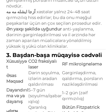
genişlənmiş porsların müalicəsi üçün üstün
növdür.
آزجا ایشله مه مه
xəstələr yalnız 24–48 saat
qırmızılıq hiss edirlər; bu da onu məşğul
peşəkarlar üçün ən çox seçilən prosedur edir.
Ən yaxşı şəkildə uyğundur
anti-yaşlanma,
dərinin gərginləşdirilməsi və il ərzində hər
zaman aparılan müalicələrə yönəldilmiş
yüksək iş yükü olan klinikalar.
3. Başdan-başa müqayisə cədvəli
Xüsusiyyə
CO2 fraksiyalı
RF mikroigneləmə
t
laser
Dərin soyulma,
Gərginləşdirmə,
Əsas
izlərin aradan
qaldırma, porsların
Məqsəd
qaldırılması
nazikləşdirilməsi
Dayandırıl
5–7 gün
1–2 gün (zəif
ma və ya
(soyulma/qabar
qırmızılıq)
dayanış
ıqlıq)
Qaranlıq
Bütün Fitzpatrick
پوستي