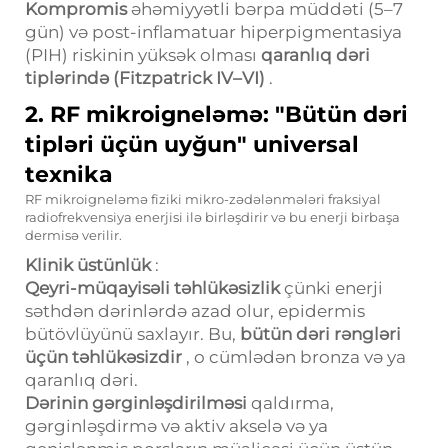
Kompromis
əhəmiyyətli bərpa müddəti (5–7
gün) və post-inflamatuar hiperpigmentasiya
(PIH) riskinin yüksək olması
qaranlıq dəri
tiplərində (Fitzpatrick IV–VI)
.
2.
RF mikroigneləmə: "Bütün dəri
tipləri üçün uyğun" universal
texnika
RF mikroigneləmə fiziki mikro-zədələnmələri fraksiyal
radiofrekvensiya enerjisi ilə birləşdirir və bu enerji birbaşa
dermisə verilir.
Klinik üstünlük
:
Qeyri-müqayisəli təhlükəsizlik
çünki enerji
səthdən dərinlərdə azad olur, epidermis
bütövlüyünü saxlayır. Bu,
bütün dəri rəngləri
üçün təhlükəsizdir
, o cümlədən bronza və ya
qaranlıq dəri.
Dərinin gərginləşdirilməsi
qaldırma,
gərginləşdirmə və aktiv akselə və ya