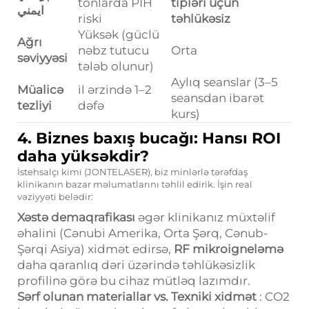
tonlarda PIH
tipləri üçün
ايمني
riski
təhlükəsiz
Yüksək (güclü
Ağrı
nəbz tutucu
Orta
səviyyəsi
tələb olunur)
Aylıq seanslar (3–5
Müalicə
i̇l ərzində 1–2
seansdan ibarət
tezliyi
dəfə
kurs)
4. Biznes baxış bucağı: Hansı ROI
daha yüksəkdir?
İstehsalçı kimi (JONTELASER), biz minlərlə tərəfdaş
klinikanın bazar məlumatlarını təhlil edirik. İşin real
vəziyyəti belədir:
Xəstə demaqrafikası
əgər klinikanız müxtəlif
əhalini (Cənubi Amerika, Orta Şərq, Cənub-
Şərqi Asiya) xidmət edirsə,
RF mikroigneləmə
daha qaranlıq dəri üzərində təhlükəsizlik
profilinə görə bu cihaz mütləq lazımdır.
Sərf olunan materiallar vs. Texniki xidmət
: CO2