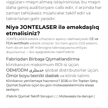
«işgüzar» maşın almaq istəyirsinizsə, bu maşın
daha geniş auditoriyanı cəlb edir, il ərzində hər
zaman təhlükəsiz müalicələr təklif edir və
təkrarlanan gəlir yaradır.
Niyə JONTELASER ilə əməkdaşlıq
etməlisiniz?
JONTELASER estetik cihazların aparıcı istehsalçısıdır
CE və
FDA sertifikatlı
estetik cihazlar. Siz həm güclü CO2 sistemi,
həm də ən son RF mikroigne təknoqiyasına ehtiyac
duyursunuz — biz aşağıdakıları təklif edirik:
Fabriqdan Birbaşa Qiymətləndirmə
klinikanızın maksimum ROI-si üçün.
OEM/ODM خدمتلری
qlobal distributorlər üçün.
Ömür boyu texniki dəstək
və klinik təlimi.
Klinikanızı yeniləməyə hazırsınız? 2026-cı ilin Toptan Satış
Qiymət Siyahısı üçün bu gün mütəxəssislərimizlə əlaqə
saxlayın.
[
Fabrik Qiymət Təklifi Soruşun
] | [
Mütəxəssis ilə danışın
]