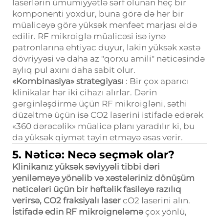
laserlərin ümumiyyətlə sərf olunan heç bir
komponenti yoxdur, buna görə də hər bir
müalicəyə görə yüksək mənfəət marjası əldə
edilir. RF mikroiglə müalicəsi isə iynə
patronlarına ehtiyac duyur, lakin yüksək xəstə
dövriyyəsi və daha az "qorxu amili" nəticəsində
aylıq pul axını daha sabit olur.
«Kombinasiya» strategiyası
: Bir çox aparıcı
klinikalar hər iki cihazı alırlar. Dərin
gərginləşdirmə üçün RF mikroigləni, səthi
düzəltmə üçün isə CO2 laserini istifadə edərək
«360 dərəcəlik» müalicə planı yaradılır ki, bu
da yüksək qiymət təyin etməyə əsas verir.
5. Nəticə: Necə seçmək olar?
Klinikanız yüksək səviyyəli tibbi dəri
yeniləməyə yönəlib və xəstələriniz dönüşüm
nəticələri üçün bir həftəlik fasiləyə razılıq
verirsə,
CO2 fraksiyalı laser
cO2 laserini alın.
İstifadə edin
RF mikroigneləmə
çox yönlü,