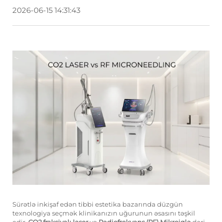
2026-06-15 14:31:43
Sürətlə inkişaf edən tibbi estetika bazarında düzgün
texnologiya seçmək klinikanızın uğurunun əsasını təşkil
edir.
CO2 fraksiyalı laser
və
Radiofrekvans (RF) Mikroiglə
dəri