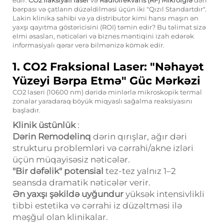
bərpası və çatların düzəldilməsi üçün iki "Qızıl Standartdır".
Lakin klinika sahibi və ya distributor kimi hansı maşın ən
yaxşı qayıtma göstəricisini (ROI) təmin edir? Bu təlimat sizə
elmi əsasları, nəticələri və biznes məntiqini izah edərək
informasiyalı qərar verə bilmənizə kömək edir.
1.
CO2 Fraksional Laser:
"Nəhayət
Yüzeyi Bərpa Etmə" Güc Mərkəzi
CO2 laseri (10600 nm) dəridə minlərlə mikroskopik termal
zonalar yaradaraq böyük miqyaslı sağalma reaksiyasını
başladır.
Klinik üstünlük
:
Dərin Remodelinq
dərin qırışlar, ağır dəri
strukturu problemləri və cərrahi/akne izləri
üçün müqayisəsiz nəticələr.
"Bir dəfəlik" potensial
tez-tez yalnız 1–2
seansda dramatik nəticələr verir.
Ən yaxşı şəkildə uyğundur
yüksək intensivlikli
tibbi estetika və cərrahi iz düzəltməsi ilə
məşğul olan klinikalar.