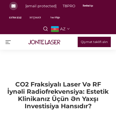
[email protected]
T8PRO
AZ
Qiymət təklifi alın
CO2 Fraksiyalı Laser Və RF
İynəli Radiofrekvensiya: Estetik
Klinikanız Üçün Ən Yaxşı
Investisiya Hansıdır?