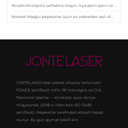
Əvvəlki:
Kriolipoliz zəiflətmə maşını niyə qalın qarın və baldır yağları üçün mükəmməldir.
Növbəti:
Məşğul peşəkarlar üçün sıx cədvəldən asılı olmayaraq bədən konturlarını düzəltmək üçün vaxt tapmaq demək olar ki, mümkün deyil. Kriolipoliz maşını hədəfli yağ azaldılması təmin edərək, heç bir cərrahi kəsik tələb etməyən...
JONTELASER tibbi estetik cihazlar təmin edir:
FDA/CE sertifikatlı HIFU, RF mikroigne və CO2
fraksional laserlər — klinikalar üçün dünya
miqyasında. 2008-ci ildən bəri ISO 13485
sertifikatlı. Peşəkarlar tərəfindən etibarlı hesab
olunur. Bu gün qiymət təklifi alın.