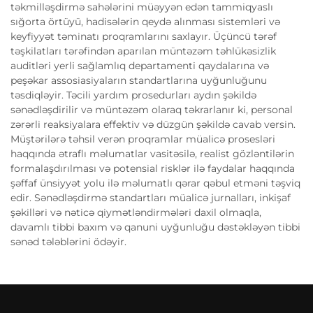
təkmilləşdirmə sahələrini müəyyən edən tammiqyaslı
sığorta örtüyü, hadisələrin qeydə alınması sistemləri və
keyfiyyət təminatı proqramlarını saxlayır. Üçüncü tərəf
təşkilatları tərəfindən aparılan müntəzəm təhlükəsizlik
auditləri yerli sağlamlıq departamenti qaydalarına və
peşəkar assosiasiyaların standartlarına uyğunluğunu
təsdiqləyir. Təcili yardım prosedurları aydın şəkildə
sənədləşdirilir və müntəzəm olaraq təkrarlanır ki, personal
zərərli reaksiyalara effektiv və düzgün şəkildə cavab versin.
Müştərilərə təhsil verən proqramlar müalicə prosesləri
haqqında ətraflı məlumatlar vasitəsilə, realist gözləntilərin
formalaşdırılması və potensial risklər ilə faydalar haqqında
şəffaf ünsiyyət yolu ilə məlumatlı qərar qəbul etməni təşviq
edir. Sənədləşdirmə standartları müalicə jurnalları, inkişaf
şəkilləri və nəticə qiymətləndirmələri daxil olmaqla,
davamlı tibbi baxım və qanuni uyğunluğu dəstəkləyən tibbi
sənəd tələblərini ödəyir.