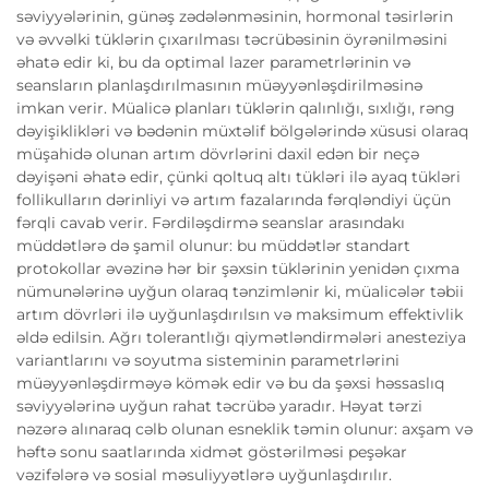
səviyyələrinin, günəş zədələnməsinin, hormonal təsirlərin
və əvvəlki tüklərin çıxarılması təcrübəsinin öyrənilməsini
əhatə edir ki, bu da optimal lazer parametrlərinin və
seansların planlaşdırılmasının müəyyənləşdirilməsinə
imkan verir. Müalicə planları tüklərin qalınlığı, sıxlığı, rəng
dəyişiklikləri və bədənin müxtəlif bölgələrində xüsusi olaraq
müşahidə olunan artım dövrlərini daxil edən bir neçə
dəyişəni əhatə edir, çünki qoltuq altı tükləri ilə ayaq tükləri
follikulların dərinliyi və artım fazalarında fərqləndiyi üçün
fərqli cavab verir. Fərdiləşdirmə seanslar arasındakı
müddətlərə də şamil olunur: bu müddətlər standart
protokollar əvəzinə hər bir şəxsin tüklərinin yenidən çıxma
nümunələrinə uyğun olaraq tənzimlənir ki, müalicələr təbii
artım dövrləri ilə uyğunlaşdırılsın və maksimum effektivlik
əldə edilsin. Ağrı tolerantlığı qiymətləndirmələri anesteziya
variantlarını və soyutma sisteminin parametrlərini
müəyyənləşdirməyə kömək edir və bu da şəxsi həssaslıq
səviyyələrinə uyğun rahat təcrübə yaradır. Həyat tərzi
nəzərə alınaraq cəlb olunan esneklik təmin olunur: axşam və
həftə sonu saatlarında xidmət göstərilməsi peşəkar
vəzifələrə və sosial məsuliyyətlərə uyğunlaşdırılır.