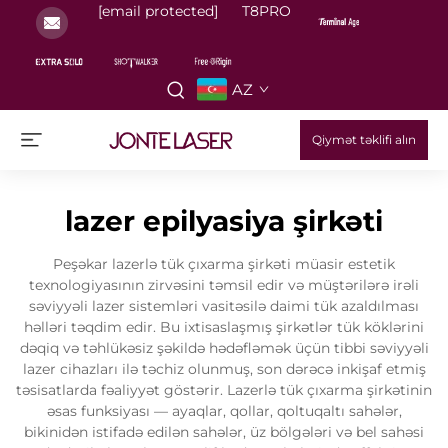
[email protected]
T8PRO
AZ
Qiymət təklifi alın
lazer epilyasiya şirkəti
Peşəkar lazerlə tük çıxarma şirkəti müasir estetik
texnologiyasının zirvəsini təmsil edir və müştərilərə irəli
səviyyəli lazer sistemləri vasitəsilə daimi tük azaldılması
həlləri təqdim edir. Bu ixtisaslaşmış şirkətlər tük köklərini
dəqiq və təhlükəsiz şəkildə hədəfləmək üçün tibbi səviyyəli
lazer cihazları ilə təchiz olunmuş, son dərəcə inkişaf etmiş
təsisatlarda fəaliyyət göstərir. Lazerlə tük çıxarma şirkətinin
əsas funksiyası — ayaqlar, qollar, qoltuqaltı sahələr,
bikinidən istifadə edilən sahələr, üz bölgələri və bel sahəsi