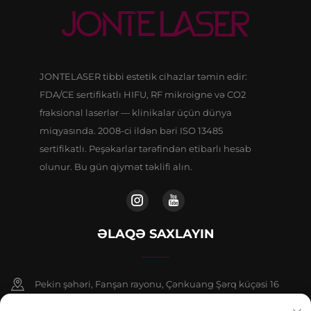
JONTELASER tibbi estetik cihazlar təmin edir:
FDA/CE sertifikatlı HIFU, RF mikroigne və CO2
fraksional laserlər — klinikalar üçün dünya
miqyasında. 2008-ci ildən bəri ISO 13485
sertifikatlı. Peşəkarlar tərəfindən etibarlı hesab
olunur. Bu gün qiymət təklifi alın.
ƏLAQƏ SAXLAYIN
Pekin şəhəri, Fanşan rayonu, Çənkuang Şərq küçəsi 16
saylı binanın 9 nömrəli binasının 802-ci otağı