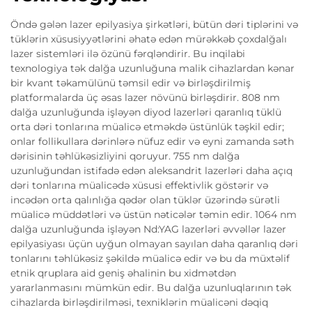
Öndə gələn lazer epilyasiya şirkətləri, bütün dəri tiplərini və
tüklərin xüsusiyyətlərini əhatə edən mürəkkəb çoxdalğalı
lazer sistemləri ilə özünü fərqləndirir. Bu inqilabi
texnologiya tək dalğa uzunluğuna malik cihazlardan kənar
bir kvant təkamülünü təmsil edir və birləşdirilmiş
platformalarda üç əsas lazer növünü birləşdirir. 808 nm
dalğa uzunluğunda işləyən diyod lazerləri qaranlıq tüklü
orta dəri tonlarına müalicə etməkdə üstünlük təşkil edir;
onlar follikullara dərinlərə nüfuz edir və eyni zamanda səth
dərisinin təhlükəsizliyini qoruyur. 755 nm dalğa
uzunluğundan istifadə edən aleksandrit lazerləri daha açıq
dəri tonlarına müalicədə xüsusi effektivlik göstərir və
incədən orta qalınlığa qədər olan tüklər üzərində sürətli
müalicə müddətləri və üstün nəticələr təmin edir. 1064 nm
dalğa uzunluğunda işləyən Nd:YAG lazerləri əvvəllər lazer
epilyasiyası üçün uyğun olmayan sayılan daha qaranlıq dəri
tonlarını təhlükəsiz şəkildə müalicə edir və bu da müxtəlif
etnik qruplara aid geniş əhalinin bu xidmətdən
yararlanmasını mümkün edir. Bu dalğa uzunluqlarının tək
cihazlarda birləşdirilməsi, texniklərin müalicəni dəqiq