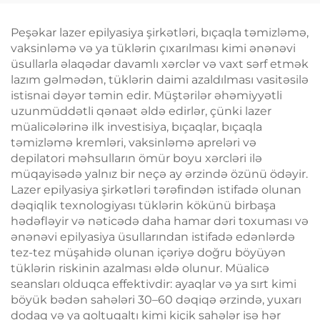
Elektromaqnit Kasıtlı
Stimulyasiya
Peşəkar lazer epilyasiya şirkətləri, bıçaqla təmizləmə,
vaksinləmə və ya tüklərin çıxarılması kimi ənənəvi
üsullarla əlaqədar davamlı xərclər və vaxt sərf etmək
lazım gəlmədən, tüklərin daimi azaldılması vasitəsilə
istisnai dəyər təmin edir. Müştərilər əhəmiyyətli
uzunmüddətli qənaət əldə edirlər, çünki lazer
müalicələrinə ilk investisiya, bıçaqlar, bıçaqla
təmizləmə kremləri, vaksinləmə apreləri və
depilatori məhsulların ömür boyu xərcləri ilə
müqayisədə yalnız bir neçə ay ərzində özünü ödəyir.
Lazer epilyasiya şirkətləri tərəfindən istifadə olunan
dəqiqlik texnologiyası tüklərin kökünü birbaşa
hədəfləyir və nəticədə daha hamar dəri toxuması və
ənənəvi epilyasiya üsullarından istifadə edənlərdə
tez-tez müşahidə olunan içəriyə doğru böyüyən
tüklərin riskinin azalması əldə olunur. Müalicə
seansları olduqca effektivdir: ayaqlar və ya sırt kimi
böyük bədən sahələri 30–60 dəqiqə ərzində, yuxarı
dodaq və ya qoltuqaltı kimi kiçik sahələr isə hər