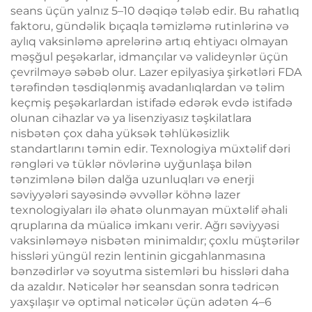
seans üçün yalnız 5–10 dəqiqə tələb edir. Bu rahatlıq
faktoru, gündəlik bıçaqla təmizləmə rutinlərinə və
aylıq vaksinləmə aprelərinə artıq ehtiyacı olmayan
məşğul peşəkarlar, idmançılar və valideynlər üçün
çevrilməyə səbəb olur. Lazer epilyasiya şirkətləri FDA
tərəfindən təsdiqlənmiş avadanlıqlardan və təlim
keçmiş peşəkarlardan istifadə edərək evdə istifadə
olunan cihazlar və ya lisenziyasız təşkilatlara
nisbətən çox daha yüksək təhlükəsizlik
standartlarını təmin edir. Texnologiya müxtəlif dəri
rəngləri və tüklər növlərinə uyğunlaşa bilən
tənzimlənə bilən dalğa uzunluqları və enerji
səviyyələri sayəsində əvvəllər köhnə lazer
texnologiyaları ilə əhatə olunmayan müxtəlif əhali
qruplarına da müalicə imkanı verir. Ağrı səviyyəsi
vaksinləməyə nisbətən minimaldır; çoxlu müştərilər
hissləri yüngül rezin lentinin gicgahlanmasına
bənzədirlər və soyutma sistemləri bu hissləri daha
da azaldır. Nəticələr hər seansdan sonra tədricən
yaxşılaşır və optimal nəticələr üçün adətən 4–6