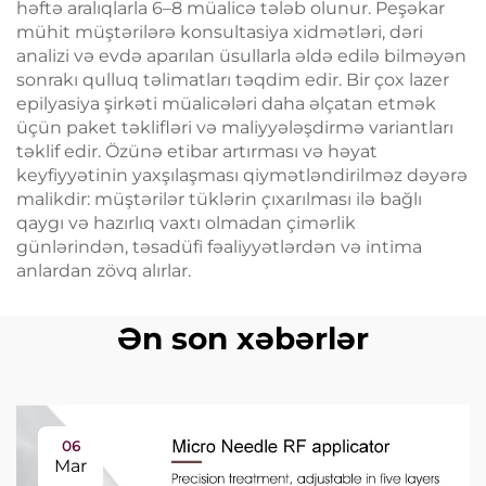
həftə aralıqlarla 6–8 müalicə tələb olunur. Peşəkar
mühit müştərilərə konsultasiya xidmətləri, dəri
analizi və evdə aparılan üsullarla əldə edilə bilməyən
sonrakı qulluq təlimatları təqdim edir. Bir çox lazer
epilyasiya şirkəti müalicələri daha əlçatan etmək
üçün paket təklifləri və maliyyələşdirmə variantları
təklif edir. Özünə etibar artırması və həyat
keyfiyyətinin yaxşılaşması qiymətləndirilməz dəyərə
malikdir: müştərilər tüklərin çıxarılması ilə bağlı
qaygı və hazırlıq vaxtı olmadan çimərlik
günlərindən, təsadüfi fəaliyyətlərdən və intima
anlardan zövq alırlar.
Ən son xəbərlər
06
Mar