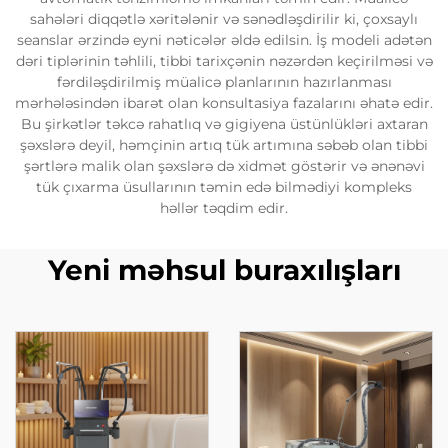
sahələri diqqətlə xəritələnir və sənədləşdirilir ki, çoxsaylı
seanslar ərzində eyni nəticələr əldə edilsin. İş modeli adətən
dəri tiplərinin təhlili, tibbi tarixçənin nəzərdən keçirilməsi və
fərdiləşdirilmiş müalicə planlarının hazırlanması
mərhələsindən ibarət olan konsultasiya fazalarını əhatə edir.
Bu şirkətlər təkcə rahatlıq və gigiyena üstünlükləri axtaran
şəxslərə deyil, həmçinin artıq tük artımına səbəb olan tibbi
şərtlərə malik olan şəxslərə də xidmət göstərir və ənənəvi
tük çıxarma üsullarının təmin edə bilmədiyi kompleks
həllər təqdim edir.
Yeni məhsul buraxılışları