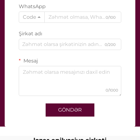
WhatsApp
Code
0/100
Şirkət adı
0/200
Mesaj
0/1000
GÖNDƏR