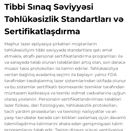
Tibbi Sınaq Səviyyəsi
Təhlükəsizlik Standartları və
Sertifikatlaşdırma
Məşhur lazer epilyasiya şirkətləri müştərilərin
təhlükəsizliyini tibbi səviyyədə standartlara qatı əməl
etməklə, ətraflı personal sertifikatlandırma proqramları ilə
və sənayedə tələb olunan tələblərdən artıq olan, son dərəcə
müasir təsis protokolları ilə təmin edirlər. Təhlükəsizliyə
verilən bağlılıq avadanlıq seçimi ilə başlayır: yalnız FDA
tərəfindən təsdiqlənmiş lazer sistemlərindən istifadə olunur
və bu sistemlər sertifikatlı biomexaniki texniklər tərəfindən
müntəzəm kalibrasiya və texniki xidmət cədvəllərinə uyğun
olaraq yoxlanılır. Personalın sertifikatlandırılması tələbləri
lazer fizikası, dəri fiziologiyası, təhlükəsizlik protokolları,
təcili yardım prosedurları və texnoloji nailiyyətlər və ən
yaxşı təcrübələr barədə cari bilikləri saxlamaq üçün davamlı
təkmilləşdirmə təlimlərini əhatə edən genişmiqyaslı təlim
proqramlarını tələb edir. Təsisin dizaynı xüsusi ventilyasiya