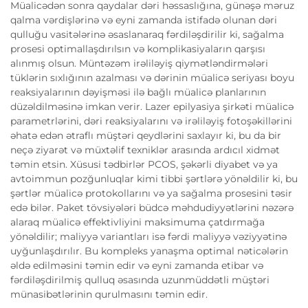
Müalicədən sonra qaydalar dəri həssaslığına, günəşə məruz
qalma vərdişlərinə və eyni zamanda istifadə olunan dəri
qulluğu vasitələrinə əsaslanaraq fərdiləşdirilir ki, sağalma
prosesi optimallaşdırılsın və komplikasiyaların qarşısı
alınmış olsun. Müntəzəm irəliləyiş qiymətləndirmələri
tüklərin sıxlığının azalması və dərinin müalicə seriyası boyu
reaksiyalarının dəyişməsi ilə bağlı müalicə planlarının
düzəldilməsinə imkan verir. Lazer epilyasiya şirkəti müalicə
parametrlərini, dəri reaksiyalarını və irəliləyiş fotoşəkillərini
əhatə edən ətraflı müştəri qeydlərini saxlayır ki, bu da bir
neçə ziyarət və müxtəlif texniklər arasında ardıcıl xidmət
təmin etsin. Xüsusi tədbirlər PCOS, şəkərli diyabet və ya
avtoimmun pozğunluqlar kimi tibbi şərtlərə yönəldilir ki, bu
şərtlər müalicə protokollarını və ya sağalma prosesini təsir
edə bilər. Paket tövsiyələri büdcə məhdudiyyətlərini nəzərə
alaraq müalicə effektivliyini maksimuma çatdırmağa
yönəldilir; maliyyə variantları isə fərdi maliyyə vəziyyətinə
uyğunlaşdırılır. Bu kompleks yanaşma optimal nəticələrin
əldə edilməsini təmin edir və eyni zamanda etibar və
fərdiləşdirilmiş qulluq əsasında uzunmüddətli müştəri
münasibətlərinin qurulmasını təmin edir.