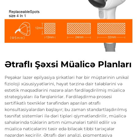
Ətraflı Şəxsi Müalicə Planları
Peşəkar lazer epilyasiya şirkətləri hər bir müştərinin unikal
fizioloji xüsusiyyətlərini, həyat tərzinə dair tələblərini və
estetik məqsədlərini nəzərə alan fərdiləşdirilmiş müalicə
strategiyaları ilə fərqlənirlər. Fərdiləşdirmə prosesi
sertifikatlı texniklər tərəfindən aparılan ətraflı
konsultasiyalardan başlayır; bu zaman standartlaşdırılmış
təsnifat sistemləri ilə dəri tipləri qiymətləndirilir, müalicə
sahələrində tüklərin artım nümunələri təhlil edilir və
müalicə nəticələrini təsir edə biləcək tibbi tarixçələr
nəzərdən keçirilir. Ətraflı dəri analizi, pigmentasiya