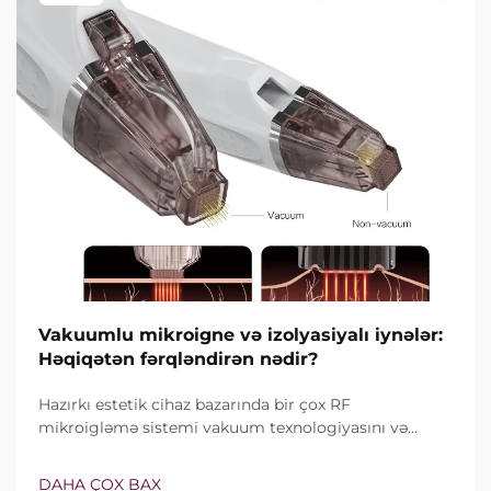
Vakuumlu mikroigne və izolyasiyalı iynələr:
Həqiqətən fərqləndirən nədir?
Hazırkı estetik cihaz bazarında bir çox RF
mikroigləmə sistemi vakuum texnologiyasını və
izolyasiyalı iynələri özündə birləşdirir. Lakin həqiqi
sual yalnız bu xüsusiyyətlərin mövcud olub-olmaması
DAHA ÇOX BAX