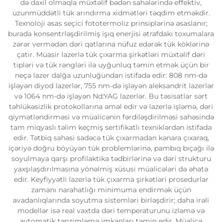
də daxil olmaqla müxtəlif bədən sahələrində effektiv,
uzunmüddətli tük arındırma xidmətləri təqdim etməkdir.
Texnoloji əsas seçici fototermoliz prinsiplərinə əsaslanır;
burada konsentrləşdirilmiş işıq enerjisi ətrafdakı toxumalara
zərər vermədən dəri qatlarına nüfuz edərək tük köklərinə
çatır. Müasir lazerlə tük çıxarma şirkətləri müxtəlif dəri
tipləri və tük rəngləri ilə uyğunluq təmin etmək üçün bir
neçə lazer dalğa uzunluğundan istifadə edir: 808 nm-də
işləyən diyod lazerlər, 755 nm-də işləyən aleksandrit lazerlər
və 1064 nm-də işləyən Nd:YAG lazerlər. Bu təsisatlar sərt
təhlükəsizlik protokollarına əməl edir və lazerlə işləmə, dəri
qiymətləndirməsi və müalicənin fərdiləşdirilməsi sahəsində
tam miqyaslı təlim keçmiş sertifikatlı texniklərdən istifadə
edir. Tətbiq sahəsi sadəcə tük çıxarmadan kənara çıxaraq,
içəriyə doğru böyüyən tük problemlərinə, pambıq bıçağı ilə
soyulmaya qarşı profilaktika tədbirlərinə və dəri strukturu
yaxşılaşdırılmasına yönəlmiş xüsusi müalicələri də əhatə
edir. Keyfiyyətli lazerlə tük çıxarma şirkətləri prosedurlar
zamanı narahatlığı minimuma endirmək üçün
avadanlıqlarında soyutma sistemləri birləşdirir; daha irəli
modellər isə real vaxtda dəri temperaturunu izləmə və
avtomatik tənzimləmə imkanları təmin edir. Müalicə