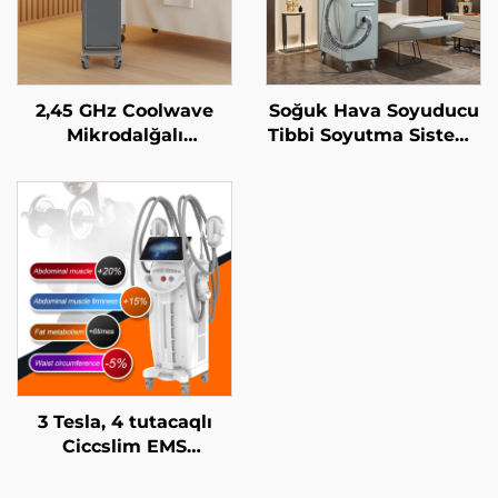
2,45 GHz Coolwave
Soğuk Hava Soyuducu
Mikrodalğalı
Tibbi Soyutma Sistemi
İncələnmə Maşını:
Estetik Laser üçün
Sellülit Azaldılması,
Ağrı Azaldılması,
Dərinin Qaldırılması
Epidermis Müdafiəsi,
və Gərginləşdirilməsi,
Davamlı, Təmasdan
Üzün Radiofrekvanslı
Azad Kliniki İstifadə
Emalı, Çəki Itirmə və
üçün
Bədənin İncələnməsi
3 Tesla, 4 tutacaqlı
Ciccslim EMS
Kosmetik Salon
Avadanlığı,