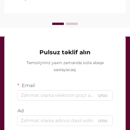
deyil, onların klinik müalicə zamanı necə dəqiq işlədiyi
ilə bağlıdır...
Pulsuz təklif alın
Təmsilçimiz yaxın zamanda sizlə əlaqə
saxlayacaq.
Email
0/100
Ad
0/100