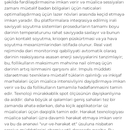
şəkildə fərdiləşdirməsinə imkan verir və müalicə sessiyaları
zamanı müxtəlif bədən bölgələri üçün nəticələri
optimallaşdırmaq üçün lazer növləri arasında keçid etməyə
imkan yaradır. Bu platformalara inteqrasiya edilmiş irəli
səviyyəli soyutma sistemləri prosedurların tamamı boyu
dərinin temperaturunu rahat səviyyədə saxlayır və bunun
üçün kontakt soyutma, krioqen püskürtməsi və ya hava
soyutma mexanizmlərindən istifadə olunur. Real vaxt
rejimində dəri monitorinqi qabiliyyəti avtomatik olaraq
dərinin reaksiyasına əsasən enerji səviyyələrini tənzimləyir;
bu, follikulların maksimum məhvinə nail olmaq üçün
dərinin artıq isinməsini qarşısını alır. Impuls müddəti
idarəetməsi texniklərə müxtəlif tüklərin qalınlığı və inkişaf
mərhələləri üçün müalicə intensivliyini dəyişdirməyə imkan
verir və bu da follikulların tamamilə hədəflənməsini təmin
edir. Texnoloji mürəkkəblik spot ölçüsünün dəyişkənliyinə
də aiddir: daha böyük əl qələmləri geniş sahələri tez bir
zamanda əhatə edərkən, daha kiçik applikatorlar üz
müalicələri üçün dəqiqlik təmin edir. Hərəkət texnologiyası
müalicə sahələri üzrə davamlı hərəkət etməyə imkan verir
və bu da ənənəvi "vur-ve-hərəkət et" üsuluna nisbətən
sessiya müddətlərini əhəmiyyətli dərəcədə qısaltır. Bu