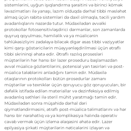
sistemlərini, uyğun işıqlandırma şəraitini və birinci kömək
ləvazimatları ilə yanaşı, lazım olduqda dərhal tibbi məsləhət
almaq üçün rabitə sistemləri də daxil olmaqla, təcili yardım
avadanlıqlarını nəzərdə tutur. Müdaxilədən əvvəlki
protokollar fotosensitivləşdirici dərmanlar, son zamanlarda
quyruq qoyulması, hamiləlik və ya müalicənin
təhlükəsizliyini zədələyə biləcək digər əsas tibbi vəziyyətlər
kimi qarşı göstəricilərin müəyyənləşdirilməsi üçün ətraflı
tibbi skrininqi əhatə edir. Ətraflı razılıq prosesləri
müştərilərin hər hansı bir lazer proseduru başlamazdan
əvvəl müalicə gözləntilərini, potensial yan təsirləri və post-
müalicə tələblərini anladığını təmin edir. Müdaxilə
otaqlarının protokolları bütün prosedurlar zamanı
müştərilər və texniklər üçün qoruyucu göz qoruyucuları, bir
dəfəlik istifadə edilən materiallar və dezinfeksiya edilmiş
avadanlıq səthləri ilə steril mühit yaratmağı təmin edir.
Müdaxilədən sonra müşahidə dərhal dəri
qiymətləndirməsini, ətraflı post-müalicə təlimatlarını və hər
hansı bir narahatlıq və ya komplikasiya halında operativ
cavab vermək üçün izləmə əlaqəsini əhatə edir. Lazer
epilyasiya şirkəti müştərilərin nəticələrini izləyən və