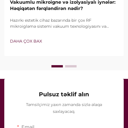
Vakuumlu mikroigne və izolyasiyalı iynələr:
Həqiqətən fərqləndirən nədir?
Hazırkı estetik cihaz bazarında bir çox RF
mikroigləmə sistemi vakuum texnologiyasını və
izolyasiyalı iynələri özündə birləşdirir. Lakin həqiqi
sual yalnız bu xüsusiyyətlərin mövcud olub-olmaması
DAHA ÇOX BAX
deyil, onların klinik müalicə zamanı necə dəqiq işlədiyi
ilə bağlıdır...
Pulsuz təklif alın
Təmsilçimiz yaxın zamanda sizlə əlaqə
saxlayacaq.
Email