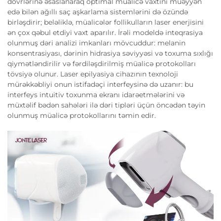
dövrlərinə əsaslanaraq optimal müalicə vaxtını müəyyən
edə bilən ağıllı saç aşkarlama sistemlərini də özündə
birləşdirir; beləliklə, müalicələr follikulların laser enerjisini
ən çox qəbul etdiyi vaxt aparılır. İrəli modeldə inteqrasiya
olunmuş dəri analizi imkanları mövcuddur: melanin
konsentrasiyası, dərinin hidrasiya səviyyəsi və toxuma sıxlığı
qiymətləndirilir və fərdiləşdirilmiş müalicə protokolları
tövsiyə olunur. Laser epilyasiya cihazının texnoloji
mürəkkəbliyi onun istifadəçi interfeysinə də uzanır: bu
interfeys intuitiv toxunma ekranı idarəetmələrini və
müxtəlif bədən sahələri ilə dəri tipləri üçün öncədən təyin
olunmuş müalicə protokollarını təmin edir.