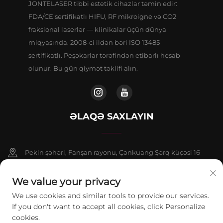
JONTELASER tibbi estetik cihazlar təmin edir:
FDA/CE sertifikatlı HIFU, RF mikroigne və CO2
fraksional laserlər — klinikalar üçün dünya
miqyasında. 2008-ci ildən bəri ISO 13485
sertifikatlı. Peşəkarlar tərəfindən etibarlı hesab
olunur. Bu gün qiymət təklifi alın.
ƏLAQƏ SAXLAYIN
Pekin şəhəri, Fanşan rayonu, Çənkuang Şərq küçəsi 16
saylı binanın 9 nömrəli binasının 802-ci otağı
We value your privacy
+86-13911459627
We use cookies and similar tools to provide our services.
If you don't want to accept all cookies, click Personalize
[email protected]
cookies.