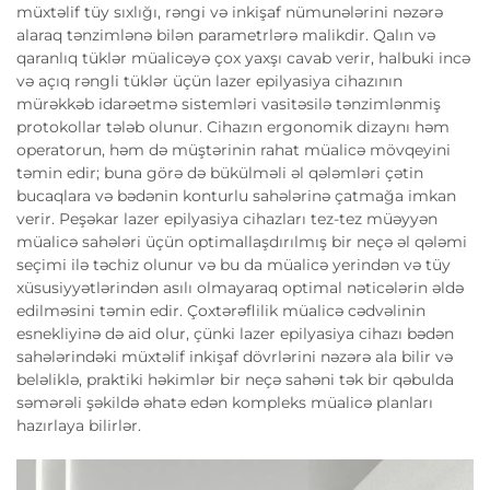
müxtəlif tüy sıxlığı, rəngi və inkişaf nümunələrini nəzərə
alaraq tənzimlənə bilən parametrlərə malikdir. Qalın və
qaranlıq tüklər müalicəyə çox yaxşı cavab verir, halbuki incə
və açıq rəngli tüklər üçün lazer epilyasiya cihazının
mürəkkəb idarəetmə sistemləri vasitəsilə tənzimlənmiş
protokollar tələb olunur. Cihazın ergonomik dizaynı həm
operatorun, həm də müştərinin rahat müalicə mövqeyini
təmin edir; buna görə də bükülməli əl qələmləri çətin
bucaqlara və bədənin konturlu sahələrinə çatmağa imkan
verir. Peşəkar lazer epilyasiya cihazları tez-tez müəyyən
müalicə sahələri üçün optimallaşdırılmış bir neçə əl qələmi
seçimi ilə təchiz olunur və bu da müalicə yerindən və tüy
xüsusiyyətlərindən asılı olmayaraq optimal nəticələrin əldə
edilməsini təmin edir. Çoxtərəflilik müalicə cədvəlinin
esnekliyinə də aid olur, çünki lazer epilyasiya cihazı bədən
sahələrindəki müxtəlif inkişaf dövrlərini nəzərə ala bilir və
beləliklə, praktiki həkimlər bir neçə sahəni tək bir qəbulda
səmərəli şəkildə əhatə edən kompleks müalicə planları
hazırlaya bilirlər.