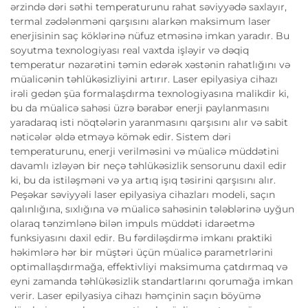
ərzində dəri səthi temperaturunu rahat səviyyədə saxlayır,
termal zədələnməni qarşısını alarkən maksimum laser
enerjisinin saç köklərinə nüfuz etməsinə imkan yaradır. Bu
soyutma texnologiyası real vaxtda işləyir və dəqiq
temperatur nəzarətini təmin edərək xəstənin rahatlığını və
müalicənin təhlükəsizliyini artırır. Laser epilyasiya cihazı
irəli gedən şüa formalaşdırma texnologiyasına malikdir ki,
bu da müalicə sahəsi üzrə bərabər enerji paylanmasını
yaradaraq isti nöqtələrin yaranmasını qarşısını alır və sabit
nəticələr əldə etməyə kömək edir. Sistem dəri
temperaturunu, enerji verilməsini və müalicə müddətini
davamlı izləyən bir neçə təhlükəsizlik sensorunu daxil edir
ki, bu da istiləşməni və ya artıq işıq təsirini qarşısını alır.
Peşəkar səviyyəli laser epilyasiya cihazları modeli, saçın
qalınlığına, sıxlığına və müalicə sahəsinin tələblərinə uyğun
olaraq tənzimlənə bilən impuls müddəti idarəetmə
funksiyasını daxil edir. Bu fərdiləşdirmə imkanı praktiki
həkimlərə hər bir müştəri üçün müalicə parametrlərini
optimallaşdırmağa, effektivliyi maksimuma çatdırmaq və
eyni zamanda təhlükəsizlik standartlarını qorumağa imkan
verir. Laser epilyasiya cihazı həmçinin saçın böyümə