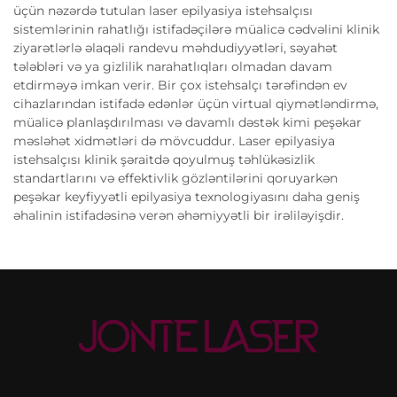
üçün nəzərdə tutulan laser epilyasiya istehsalçısı
sistemlərinin rahatlığı istifadəçilərə müalicə cədvəlini klinik
ziyarətlərlə əlaqəli randevu məhdudiyyətləri, səyahət
tələbləri və ya gizlilik narahatlıqları olmadan davam
etdirməyə imkan verir. Bir çox istehsalçı tərəfindən ev
cihazlarından istifadə edənlər üçün virtual qiymətləndirmə,
müalicə planlaşdırılması və davamlı dəstək kimi peşəkar
məsləhət xidmətləri də mövcuddur. Laser epilyasiya
istehsalçısı klinik şəraitdə qoyulmuş təhlükəsizlik
standartlarını və effektivlik gözləntilərini qoruyarkən
peşəkar keyfiyyətli epilyasiya texnologiyasını daha geniş
əhalinin istifadəsinə verən əhəmiyyətli bir irəliləyişdir.