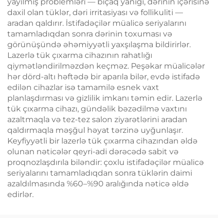
yayılmış problemləri — bıçaq yanığı, dərinin içərisinə
daxil olan tüklər, dəri irritasiyası və follikuliti —
aradan qaldırır. İstifadəçilər müalicə seriyalarını
tamamladıqdan sonra dərinin toxuması və
görünüşündə əhəmiyyətli yaxşılaşma bildirirlər.
Lazerlə tük çıxarma cihazının rahatlığı
qiymətləndirilməzdən keçməz. Peşəkar müalicələr
hər dörd-altı həftədə bir aparıla bilər, evdə istifadə
edilən cihazlar isə tamamilə esnek vaxt
planlaşdırması və gizlilik imkanı təmin edir. Lazerlə
tük çıxarma cihazı, gündəlik bəzədilmə vaxtını
azaltmaqla və tez-tez salon ziyarətlərini aradan
qaldırmaqla məşğul həyat tərzinə uyğunlaşır.
Keyfiyyətli bir lazerlə tük çıxarma cihazından əldə
olunan nəticələr qeyri-adi dərəcədə sabit və
proqnozlaşdırıla biləndir: çoxlu istifadəçilər müalicə
seriyalarını tamamladıqdan sonra tüklərin daimi
azaldılmasında %60–%90 aralığında nəticə əldə
edirlər.