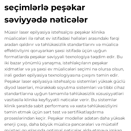
seçimlərlə peşəkar
səviyyədə nəticələr
Müasir laser epilyasiya istehsalçısı peşəkar klinika
müalicələri ilə rahat ev istifadəsi həllələri arasındakı fərqi
aradan qaldırır və təhlükəsizlik standartlarını və müalicə
effektivliyini qoruyarkən şəxsi istifadə üçün uyğun
formatlarda peşəkar səviyyəli texnologiya təqdim edir. Bu
iki bazar yönümlü yanaşma, istehlakçıların peşəkar
xidmətlər və ya şəxsi ev müalicələri seçimi nə olursa olsun,
irəli gedən epilyasiya texnologiyasına çıxışını təmin edir.
Peşəkar laser epilyasiya istehsalçısı sistemləri yüksək güclü
diyod laserləri, mürəkkəb soyutma sistemləri və tibbi cihaz
standartlarına uyğun tamamilə təhlükəsizlik xüsusiyyətləri
vasitəsilə klinika keyfiyyətli nəticələr verir. Bu sistemlər
klinik şəraitdə sabit performans və xəstə təhlükəsizliyini
təmin etmək üçün sərt test və sertifikatlaşdırma
proseslərindən keçir. Peşəkar modellər adətən daha yüksək
enerji çıxışı, daha böyük müalicə pəncərələri və müxtəlif
müştəri qruplarında optimal nəticələr əldə etməyə imkan