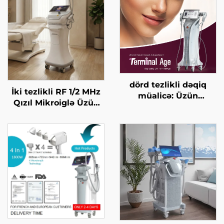
dörd tezlikli dəqiq
İki tezlikli RF 1/2 MHz
müalicə: Üzün
Qızıl Mikroiglə Üzün
qaldırılması, dərinin
Bərpa Edilməsi Maşını
gərginləşdirilməsi,
bədənin
formalaşdırılması, son
yaş HIFU maşını