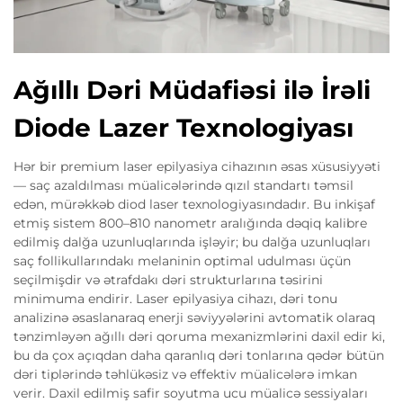
Ağıllı Dəri Müdafiəsi ilə İrəli
Diode Lazer Texnologiyası
Hər bir premium laser epilyasiya cihazının əsas xüsusiyyəti
— saç azaldılması müalicələrində qızıl standartı təmsil
edən, mürəkkəb diod laser texnologiyasındadır. Bu inkişaf
etmiş sistem 800–810 nanometr aralığında dəqiq kalibre
edilmiş dalğa uzunluqlarında işləyir; bu dalğa uzunluqları
saç follikullarındakı melaninin optimal udulması üçün
seçilmişdir və ətrafdakı dəri strukturlarına təsirini
minimuma endirir. Laser epilyasiya cihazı, dəri tonu
analizinə əsaslanaraq enerji səviyyələrini avtomatik olaraq
tənzimləyən ağıllı dəri qoruma mexanizmlərini daxil edir ki,
bu da çox açıqdan daha qaranlıq dəri tonlarına qədər bütün
dəri tiplərində təhlükəsiz və effektiv müalicələrə imkan
verir. Daxil edilmiş safir soyutma ucu müalicə sessiyaları