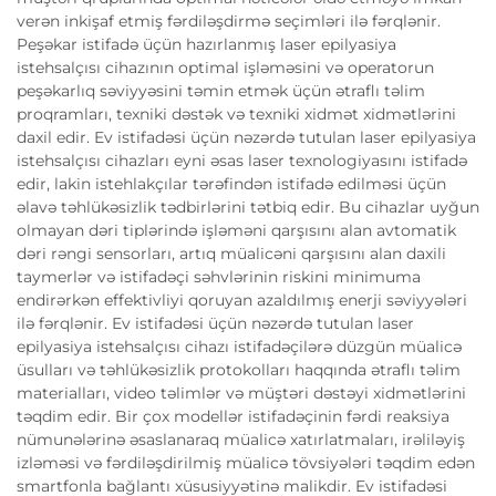
verən inkişaf etmiş fərdiləşdirmə seçimləri ilə fərqlənir.
Peşəkar istifadə üçün hazırlanmış laser epilyasiya
istehsalçısı cihazının optimal işləməsini və operatorun
peşəkarlıq səviyyəsini təmin etmək üçün ətraflı təlim
proqramları, texniki dəstək və texniki xidmət xidmətlərini
daxil edir. Ev istifadəsi üçün nəzərdə tutulan laser epilyasiya
istehsalçısı cihazları eyni əsas laser texnologiyasını istifadə
edir, lakin istehlakçılar tərəfindən istifadə edilməsi üçün
əlavə təhlükəsizlik tədbirlərini tətbiq edir. Bu cihazlar uyğun
olmayan dəri tiplərində işləməni qarşısını alan avtomatik
dəri rəngi sensorları, artıq müalicəni qarşısını alan daxili
taymerlər və istifadəçi səhvlərinin riskini minimuma
endirərkən effektivliyi qoruyan azaldılmış enerji səviyyələri
ilə fərqlənir. Ev istifadəsi üçün nəzərdə tutulan laser
epilyasiya istehsalçısı cihazı istifadəçilərə düzgün müalicə
üsulları və təhlükəsizlik protokolları haqqında ətraflı təlim
materialları, video təlimlər və müştəri dəstəyi xidmətlərini
təqdim edir. Bir çox modellər istifadəçinin fərdi reaksiya
nümunələrinə əsaslanaraq müalicə xatırlatmaları, irəliləyiş
izləməsi və fərdiləşdirilmiş müalicə tövsiyələri təqdim edən
smartfonla bağlantı xüsusiyyətinə malikdir. Ev istifadəsi