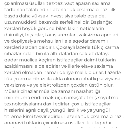
çıxarılması üsulları tez-tez, vaxt aparan saxlama
tədbirləri tələb edir. Lazerlə tük çıxarma cihazı, ilk
başda daha yüksək investisiya tələb etsə də,
uzunmüddətli baxımda sərfəli həlldir. Başlanğıc
xərcləri böyük görünə bilər, lakin nəticələrin
daimiliyi, bıçaqlar, təraş kremləri, vaksizmə apreləri
və depilyasiya məhsulları ilə əlaqədar davamlı
xərcləri aradan qaldırır. Çoxsaylı lazerlə tük çıxarma
cihazlarından biri ilə altı-dəfədən səkkiz dəfəyə
qədər müalicə keçirən istifadəçilər daimi tüklərin
azaldılmasını əldə edirlər və illərlə əlavə saxlama
xərcləri olmadan hamar dəriyə malik olurlar. Lazerlə
tük çıxarma cihazı ilə əldə olunan rahatlıq səviyyəsi
vaksizmə və ya elektrolizdən çoxdan üstün olur.
Müasir cihazlar müalicə zamanı narahatlığı
minimuma endirmək üçün inkişaf etmiş soyutma
texnologiyalarını daxil edirlər; çoxlu istifadəçilər
hisslərini ağrılı deyil, yüngül istilik və ya yüngül
titrəmə kimi təsvir edirlər. Lazerlə tük çıxarma cihazı,
ənənəvi tüklərin çıxarılması üsulları ilə əlaqədar