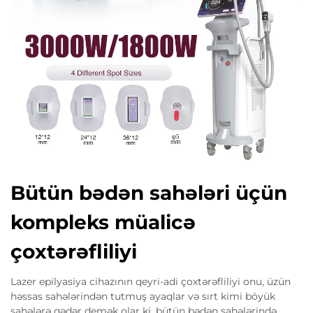
Bütün bədən sahələri üçün
kompleks müalicə
çoxtərəfliliyi
Lazer epilyasiya cihazının qeyri-adi çoxtərəfliliyi onu, üzün
həssas sahələrindən tutmuş ayaqlar və sırt kimi böyük
sahələrə qədər demək olar ki, bütün bədən sahələrində