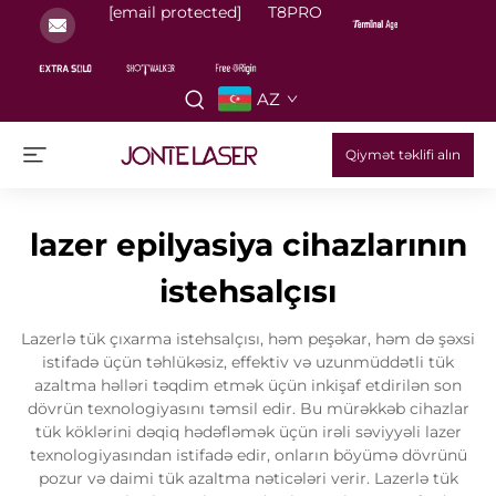
[email protected]
T8PRO
AZ
Qiymət təklifi alın
lazer epilyasiya cihazlarının
istehsalçısı
Lazerlə tük çıxarma istehsalçısı, həm peşəkar, həm də şəxsi
istifadə üçün təhlükəsiz, effektiv və uzunmüddətli tük
azaltma həlləri təqdim etmək üçün inkişaf etdirilən son
dövrün texnologiyasını təmsil edir. Bu mürəkkəb cihazlar
tük köklərini dəqiq hədəfləmək üçün irəli səviyyəli lazer
texnologiyasından istifadə edir, onların böyümə dövrünü
pozur və daimi tük azaltma nəticələri verir. Lazerlə tük