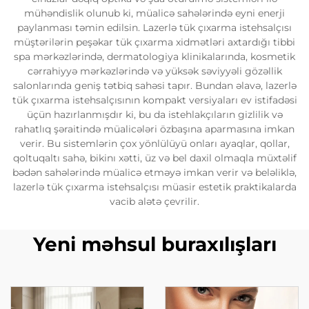
mühəndislik olunub ki, müalicə sahələrində eyni enerji
paylanması təmin edilsin. Lazerlə tük çıxarma istehsalçısı
müştərilərin peşəkar tük çıxarma xidmətləri axtardığı tibbi
spa mərkəzlərində, dermatologiya klinikalarında, kosmetik
cərrahiyyə mərkəzlərində və yüksək səviyyəli gözəllik
salonlarında geniş tətbiq sahəsi tapır. Bundan əlavə, lazerlə
tük çıxarma istehsalçısının kompakt versiyaları ev istifadəsi
üçün hazırlanmışdır ki, bu da istehlakçıların gizlilik və
rahatlıq şəraitində müalicələri özbaşına aparmasına imkan
verir. Bu sistemlərin çox yönlülüyü onları ayaqlar, qollar,
qoltuqaltı sahə, bikinı xətti, üz və bel daxil olmaqla müxtəlif
bədən sahələrində müalicə etməyə imkan verir və beləliklə,
lazerlə tük çıxarma istehsalçısı müasir estetik praktikalarda
vacib alətə çevrilir.
Yeni məhsul buraxılışları