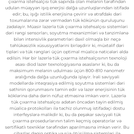
çıxarma istehsalçısı tük sapında olan melanin tərəfindən
udulan müəyyən işıq enerjisi dalğa uzunluqlarından istifadə
edir; bu, işığı istilik enerjisina çevirir və ətrafdakı dəri
toxumalarına zərər vermədən tük kökünün quruluşunu
zədələyir. Müasir lazerlə tük çıxarma istehsalçısı sistemləri
dəri rəngi sensorları, soyutma mexanizmləri və tənzimlənə
bilən intensivlik parametrləri daxil olmaqla bir neçə
təhlükəsizlik xüsusiyyətlərini birləşdirir ki, müxtəlif dəri
tipləri və tük rəngləri üçün optimal müalicə nəticələri əldə
edilsin. Hər bir lazerlə tük çıxarma istehsalçısının texnoloji
əsası diod lazer texnologiyasına əsaslanır ki, bu da
maksimum melanin udulması üçün 800–810 nanometr
aralığında dalğa uzunluğunda işləyir. İrəli səviyyəli
modellərdə inteqrasiya edilmiş soyutma sistemləri dəri
səthinin qorunmasını təmin edir və lazer enerjisinin tük
köklərinə daha dərin nüfuz etməsinə imkan verir. Lazerlə
tük çıxarma istehsalçısı adətən öncədən təyin edilmiş
müalicə protokolları ilə təchiz olunmuş istifadəçi dostu
interfeyslərə malikdir ki, bu da peşəkar səviyyəli tük
çıxarma prosedurlarının təlim keçmiş operatorlar və
sertifikatlı texniklər tərəfindən aparılmasına imkan verir. Bu
cihazlar dəqiq optika və şüa ötürülmə sistemləri ilə