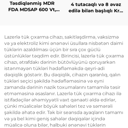
Təsdiqlənmiş MDR
4 tutacaqlı və 8 əvəz
FDA MDSAP 600 Vt,
edilə bilən başlıqlı Krio
1200 Vt, 1800 Vt, 3000
Zəiflətmə, 360 dərəcə
Vt, 4-in-1 əvəz edilə
soyutma texnologiyası
bilən nöqtələr ilə 755
ilə krioterapiya, çəki
nm, 808 nm, 940 nm,
itirmə kosmetik maşın
Lazerlə tük çıxarma cihazı, sakitləşdirmə, vaksizmə
1064 nm diod laser saç
və ya elektroliz kimi ənənəvi üsullara nisbətən daimi
çıxarma maşını
tüklərin azaldılması üçün bir sıra çox güclü
üstünlüklər təqdim edir. Birincisi, lazerlə tük çıxarma
cihazı, ətrafdakı dərinin bütövlüyünü qoruyarkən
istənməyən tükləri hədəfləməkdə qeyri-adi
dəqiqlik göstərir. Bu dəqiqlik, cihazın qaranlıq, qalın
tükləri seçici şəkildə hədəfləməsinə və eyni
zamanda dərinin nazik toxumalarını tamamilə təsir
etməməsinə əsaslanır. Lazerlə tük çıxarma cihazı ilə
istifadəçilər əhəmiyyətli vaxt qənaəti əldə edirlər,
çünki müalicələr böyük sahələri tez və səmərəli
şəkildə əhatə edir. Tək bir seansda ayaqların tamamı
və ya bel kimi geniş sahələr dəqiqələr içində
müalicə oluna bilər, halbuki ənənəvi tüklərin