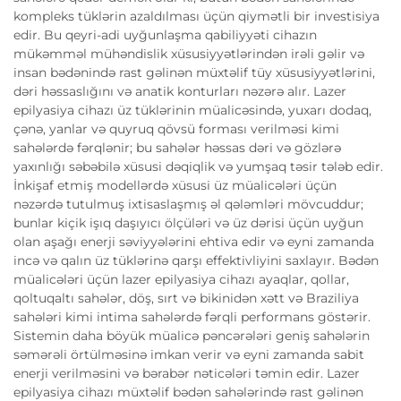
kompleks tüklərin azaldılması üçün qiymətli bir investisiya
edir. Bu qeyri-adi uyğunlaşma qabiliyyəti cihazın
mükəmməl mühəndislik xüsusiyyətlərindən irəli gəlir və
insan bədənində rast gəlinən müxtəlif tüy xüsusiyyətlərini,
dəri həssaslığını və anatik konturları nəzərə alır. Lazer
epilyasiya cihazı üz tüklərinin müalicəsində, yuxarı dodaq,
çənə, yanlar və quyruq qövsü forması verilməsi kimi
sahələrdə fərqlənir; bu sahələr həssas dəri və gözlərə
yaxınlığı səbəbilə xüsusi dəqiqlik və yumşaq təsir tələb edir.
İnkişaf etmiş modellərdə xüsusi üz müalicələri üçün
nəzərdə tutulmuş ixtisaslaşmış əl qələmləri mövcuddur;
bunlar kiçik işıq daşıyıcı ölçüləri və üz dərisi üçün uyğun
olan aşağı enerji səviyyələrini ehtiva edir və eyni zamanda
incə və qalın üz tüklərinə qarşı effektivliyini saxlayır. Bədən
müalicələri üçün lazer epilyasiya cihazı ayaqlar, qollar,
qoltuqaltı sahələr, döş, sırt və bikinidən xətt və Braziliya
sahələri kimi intima sahələrdə fərqli performans göstərir.
Sistemin daha böyük müalicə pəncərələri geniş sahələrin
səmərəli örtülməsinə imkan verir və eyni zamanda sabit
enerji verilməsini və bərabər nəticələri təmin edir. Lazer
epilyasiya cihazı müxtəlif bədən sahələrində rast gəlinən