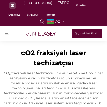
[email protected]
T8PRO
AZ
Qiymət təklifi alın
cO2 fraksiyalı laser
təchizatçısı
CO₂ fraksiyalı laser təchizatçısı, müasir estetik və tibbi cihaz
sənayesində vacib bir tərəfdaş rolunu oynayır və dəri
müalicə prosedurlarını inqilab edən irəli gedən laser
texnologiyası həlləri təqdim edir. Bu ixtisaslaşmış
təchizatçılar, dəridə nəzarət olunan mikro-zədələr yaratmaq
üçün dəqiq CO₂ laser şüalarından istifadə edən ən son
carbon dioksid fraksiyalı laser sistemlərini təqdim edir ki, bu