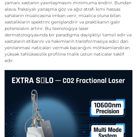
zamanı xəstənin yaxınlaşmasını minimuma endirir. Bundan
əlavə, fraksiyalı yanaşma göz və ağız ətrafı kimi həssas
sahələrin müalicəsinə imkan verir, müalicə oluna bilən
xəstəliklərin spektrini genişləndirir və praktikanın gəlir
potensialını artırır. Bu texnologiya laser
dermatologiyasında bir paradigma dəyişikliyi təmsil edir və
xəstələrin etibarını və həkimlərin transformasiya edici dəri
yenilənməsi nəticələri vermək bacarığını möhkəmləndirən
yüksək təhlükəsizlik profilinə malik üstün nəticələr təklif
edir.