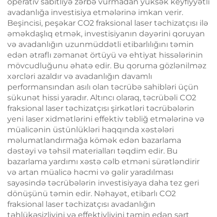
operativ sabitliyə zərbə vurmadan yüksək keyfiyyətli
avadanlığa investisiya etmələrinə imkan verir.
Beşincisi, peşəkar CO2 fraksional laser təchizatçısı ilə
əməkdaşlıq etmək, investisiyanın dəyərini qoruyan
və avadanlığın uzunmüddətli etibarlılığını təmin
edən ətraflı zəmanət örtüyü və ehtiyat hissələrinin
mövcudluğunu əhatə edir. Bu qoruma gözlənilməz
xərcləri azaldır və avadanlığın davamlı
performansından asılı olan təcrübə sahibləri üçün
sükunət hissi yaradır. Altıncı olaraq, təcrübəli CO2
fraksional laser təchizatçısı şirkətləri təcrübələrin
yeni laser xidmətlərini effektiv təbliğ etmələrinə və
müalicənin üstünlükləri haqqında xəstələri
məlumatlandırmağa kömək edən bazarlama
dəstəyi və təhsil materialları təqdim edir. Bu
bazarlama yardımı xəstə cəlb etməni sürətləndirir
və artan müalicə həcmi və gəlir yaradılması
sayəsində təcrübələrin investisiyaya daha tez geri
dönüşünü təmin edir. Nəhayət, etibarlı CO2
fraksional laser təchizatçısı avadanlığın
təhlükəsizliyini və effektivliyini təmin edən sərt