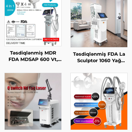
Təsdiqlənmiş MDR
Təsdiqlənmiş FDA La
FDA MDSAP 600 Vt,
Sculptor 1060 Yağ
1200 Vt, 1800 Vt, 3000
Azaltma, Sellülit, 1060
Vt, 4-in-1 əvəz edilə
nm Diod Laser Bədən
bilən nöqtələr ilə 755
Forması Yaradan
nm, 808 nm, 940 nm,
Zəiflətmə Maşını
1064 nm diod laser saç
çıxarma maşını