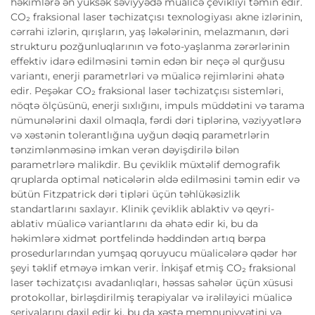
həkimlərə ən yüksək səviyyədə müalicə çevikliyi təmin edir.
CO₂ fraksional laser təchizatçısı texnologiyası akne izlərinin,
cərrahi izlərin, qırışların, yaş ləkələrinin, melazmanın, dəri
strukturu pozğunluqlarının və foto-yaşlanma zərərlərinin
effektiv idarə edilməsini təmin edən bir neçə əl qurğusu
variantı, enerji parametrləri və müalicə rejimlərini əhatə
edir. Peşəkar CO₂ fraksional laser təchizatçısı sistemləri,
nöqtə ölçüsünü, enerji sıxlığını, impuls müddətini və tarama
nümunələrini daxil olmaqla, fərdi dəri tiplərinə, vəziyyətlərə
və xəstənin tolerantlığına uyğun dəqiq parametrlərin
tənzimlənməsinə imkan verən dəyişdirilə bilən
parametrlərə malikdir. Bu çeviklik müxtəlif demografik
qruplarda optimal nəticələrin əldə edilməsini təmin edir və
bütün Fitzpatrick dəri tipləri üçün təhlükəsizlik
standartlarını saxlayır. Klinik çeviklik ablaktiv və qeyri-
ablativ müalicə variantlarını da əhatə edir ki, bu da
həkimlərə xidmət portfelində həddindən artıq bərpa
prosedurlarından yumşaq qoruyucu müalicələrə qədər hər
şeyi təklif etməyə imkan verir. İnkişaf etmiş CO₂ fraksional
laser təchizatçısı avadanlıqları, həssas sahələr üçün xüsusi
protokollar, birləşdirilmiş terapiyalar və irəliləyici müalicə
seriyalarını daxil edir ki, bu da xəstə memnuniyyətini və