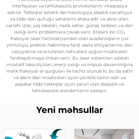
interfeysləri və təhlükəsizlik protokollarını inteqrasiya
edirlər. Tətbiqlər estetik dermatologiya, plastik cərrahiyyə
və tibbi dəri qulluğu sahələrini əhatə edir və akne izləri,
cərrahi izlər, yaş ləkələri, nazik xətlər, günəş zədələri və dəri
laxlığı kimi problemlərə cavab verir. Etibarlı bir CO₂
fraksiyalı laser təchizatçısından olan avadanlıqların çox
yönlülüyü, praktiki həkimlərə fərdi xəstə ehtiyaclarına, dəri
vəziyyətinə və arzulanan nəticələrə uyğun müalicələri
fərdiləşdirməyə imkan verir. Bu laser sistemləri adətən
müxtəlif ləkə ölçüləri, enerji sıxlığı və impuls davamlılığına
malik fraksiyalı əl qurğuları ilə təchiz olunub ki, bu da səthi
və dərin dəri müalicələri üçün çeviklik təmin edir və
peşəkar tibbi tətbiqlər üçün zəruri olan dəqiqlik və
təhlükəsizlik standartlarını saxlayır.
Yeni məhsullar