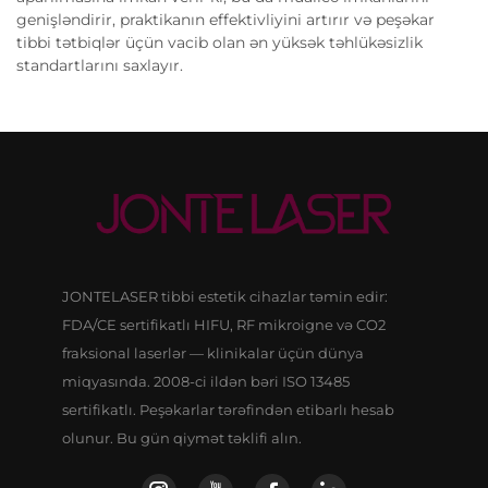
genişləndirir, praktikanın effektivliyini artırır və peşəkar
tibbi tətbiqlər üçün vacib olan ən yüksək təhlükəsizlik
standartlarını saxlayır.
JONTELASER tibbi estetik cihazlar təmin edir:
FDA/CE sertifikatlı HIFU, RF mikroigne və CO2
fraksional laserlər — klinikalar üçün dünya
miqyasında. 2008-ci ildən bəri ISO 13485
sertifikatlı. Peşəkarlar tərəfindən etibarlı hesab
olunur. Bu gün qiymət təklifi alın.