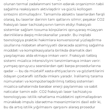
olunan termal zədələnməni təmin edərək orqanizmin təbii
sağalma reaksiyasını aktivləşdirir və güclü kollogen
sintezini stimullaşdırır. Tamamilə ablaktiv laserlərdən fərqli
olaraq, bu laserlər dərinin tam qatlarını silmir; peşəkar CO2
fraksiyalı laser təchizatçısının təmin etdiyi fraksiyalı
sistemlər sağlam toxuma körpülərini qoruyaraq müəyyən
dərinliklərə dəqiq mikrokanallar yaradır. Bu inqilabi
texnologiya praktiki həkimlərə konvensional yüzləşdirmə
üsullarına nisbətən əhəmiyyətli dərəcədə azalmış sağalma
müddəti və komplikasiyalarla birlikdə dramatik dəri
yaxşılaşması əldə etməyə imkan verir. Fraksiyalı tətbiq
sistemi müalicə intensivliyini tənzimləməyə imkan verir:
yumşaq qoruyucu seanslardan qəti bərpa prosedurlarına
qədər — bu da müxtəlif xəstə ehtiyaclarını və gözləntilərini
ödəyən çoxtərəfli istifadə imkanı yaradır. İrəliləmiş tarama
nümunələri və kompüterləşdirilmiş tətbiq sistemləri
müalicə sahələrində bərabər enerji paylanması və sabit
nəticələr təmin edir. CO2 fraksiyalı laser təchizatçısı
texnologiyası istilik rahatlama müddətini optimallaşdıran
mürəkkəb impuls idarəetmə mexanizmlərini daxil edir ki,
bu da artıq istilik yığılmasını qarşısını alaraq prosedur