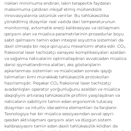
riskləri minimuma endirən, lakin terapevtik faydaları
maksimuma çatdıran inkişaf etmiş mühəndislik
innovasiyalarına üstünlük verirlər. Bu təhlükəsizlikə
yönəldilmiş dizaynlar real vaxtda dəri temperaturunun
monitorinqi, avtomatik enerji kalibrasiyası və istiləşməni
qarşısını alan və müalicə parametrlərinin prosedurlar boyu
sabit qalmasını təmin edən inteqral soyutma sistemləri də
daxil olmaqla bir neçə qoruyucu mexanizmi əhatə edir. CO₂
fraksional laser təchizatçı sənayesi komplikasiyaları azaldan
və sağalma nəticələrini optimallaşdıran əvvəlcədən müalicə
dərisi qiymətləndirmə alətləri, əks göstərişlərin
aşkarlanması sistemləri və müalicədən sonrakı qayğı
təlimatları kimi mürəkkəb təhlükəsizlik protokolları
hazırlamışdır. Peşəkar CO₂ fraksional laser təchizatçı
avadanlıqları operator yorğunluğunu azaldan və müalicə
dəqiqliyini artıraraq təhlükəsizlik profilini yaxşılaşdıran və
nəticələrin sabitliyini təmin edən ergonomik tutacaq
dizaynları və intuitiv idarəetmə elementləri ilə fərqlənir.
Texnologiya hər bir müalicə sessiyasından əvvəl qeyri-
qəsdən aktivləşməni qarşısını alan və düzgün sistem
kalibrasiyasını təmin edən daxili təhlükəsizlik kilidləri də