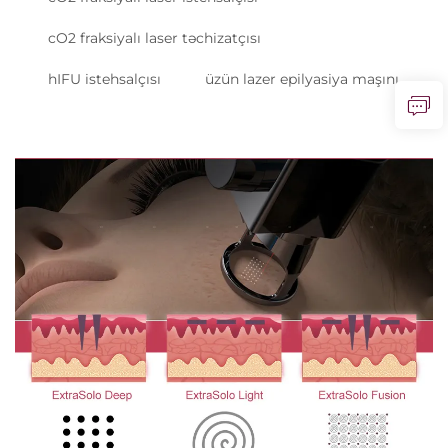
cO2 fraksiyalı laser təchizatçısı
hIFU istehsalçısı
üzün lazer epilyasiya maşını