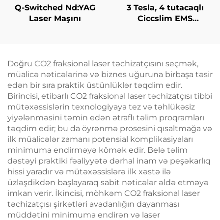
Q-Switched Nd:YAG
3 Tesla, 4 tutacaqlı
Laser Maşını
Ciccslim EMS
Kosmetik Salon
Avadanlığı,
Elektromaqnit Kasıtlı
Stimulyasiya
Doğru CO2 fraksional laser təchizatçısını seçmək,
müalicə nəticələrinə və biznes uğuruna birbaşa təsir
edən bir sıra praktik üstünlüklər təqdim edir.
Birincisi, etibarlı CO2 fraksional laser təchizatçısı tibbi
mütəxəssislərin texnologiyaya tez və təhlükəsiz
yiyələnməsini təmin edən ətraflı təlim proqramları
təqdim edir; bu da öyrənmə prosesini qısaltmağa və
ilk müalicələr zamanı potensial komplikasiyaları
minimuma endirməyə kömək edir. Belə təlim
dəstəyi praktiki fəaliyyətə dərhal inam və peşəkarlıq
hissi yaradır və mütəxəssislərə ilk xəstə ilə
üzləşdikdən başlayaraq sabit nəticələr əldə etməyə
imkan verir. İkincisi, möhkəm CO2 fraksional laser
təchizatçısı şirkətləri avadanlığın dayanması
müddətini minimuma endirən və laser