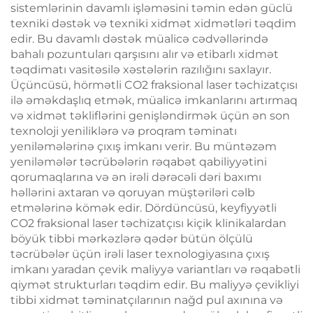
sistemlərinin davamlı işləməsini təmin edən güclü
texniki dəstək və texniki xidmət xidmətləri təqdim
edir. Bu davamlı dəstək müalicə cədvəllərində
bahalı pozuntuları qarşısını alır və etibarlı xidmət
təqdimatı vasitəsilə xəstələrin razılığını saxlayır.
Üçüncüsü, hörmətli CO2 fraksional laser təchizatçısı
ilə əməkdaşlıq etmək, müalicə imkanlarını artırmaq
və xidmət təkliflərini genişləndirmək üçün ən son
texnoloji yeniliklərə və proqram təminatı
yeniləmələrinə çıxış imkanı verir. Bu müntəzəm
yeniləmələr təcrübələrin rəqabət qabiliyyətini
qorumaqlarına və ən irəli dərəcəli dəri baxımı
həllərini axtaran və qoruyan müştəriləri cəlb
etmələrinə kömək edir. Dördüncüsü, keyfiyyətli
CO2 fraksional laser təchizatçısı kiçik klinikalardan
böyük tibbi mərkəzlərə qədər bütün ölçülü
təcrübələr üçün irəli laser texnologiyasına çıxış
imkanı yaradan çevik maliyyə variantları və rəqabətli
qiymət strukturları təqdim edir. Bu maliyyə çevikliyi
tibbi xidmət təminatçılarının nağd pul axınına və