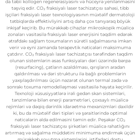
da təbii kollogen regenerasiyasını və hüceyrə yenilənməsini
təşviq edir. CO₂ fraksiyalı laser təchizatçısı sahəsi, tibb
işçiləri fraksiyalı laser texnologiyasının müxtəlif dermatoloji
tətbiqlərdə effektivliyini artıq daha çox tanıyaraq böyük
inkişaf keçirib. Bu mürəkkəb cihazlar mikroskopik müalicə
zonaları vasitəsilə fraksiyalı laser enerjisini təqdim edərək
ətrafdakı sağlam toxumaların sürətli sağalmasına imkan
verir və eyni zamanda terapevtik nəticələri maksimuma
çatdırır. CO₂ fraksiyalı laser təchizatçısı tərəfindən təqdim
olunan sistemlərin əsas funksiyaları dəri üzərində bərpa
(resurfacing), çatların azaldılması, qırışların aradan
qaldırılması və dəri strukturu ilə bağlı problemlərin
yaxşılaşdırılması üçün nəzarət olunan termal zədə və
sonrakı toxuma remodelləşməsi vasitəsilə həyata keçirilir.
Texnoloji xüsusiyyətlərə irəli gedən skan sistemləri,
tənzimlənə bilən enerji parametrləri, çoxsaylı müalicə
rejimləri və dəqiq dərinlik idarəetmə mexanizmləri daxildir
ki, bu da müxtəlif dəri tipləri və şəraitlərində optimal
nəticələrin əldə edilməsini təmin edir. Peşəkar CO₂
fraksiyalı laser təchizatçısı şirkətləri müalicə rahatlığını
artırmaq və sağalma müddətini minimuma endirmək üçün
mürəkkəb soyutma sistemlərini, istifadəçi dostu