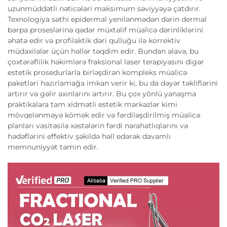
uzunmüddətli nəticələri maksimum səviyyəyə çatdırır.
Texnologiya səthi epidermal yenilənmədən dərin dermal
bərpa proseslərinə qədər müxtəlif müalicə dərinliklərini
əhatə edir və profilaktik dəri qulluğu ilə korrektiv
müdaxilələr üçün həllər təqdim edir. Bundan əlavə, bu
çoxtərəflilik həkimlərə fraksional laser terapiyasını digər
estetik prosedurlarla birləşdirən kompleks müalicə
paketləri hazırlamağa imkan verir ki, bu da dəyər təkliflərini
artırır və gəlir axınlarını artırır. Bu çox yönlü yanaşma
praktikalara tam xidmətli estetik mərkəzlər kimi
mövqelənməyə kömək edir və fərdiləşdirilmiş müalicə
planları vasitəsilə xəstələrin fərdi narahatlıqlarını və
hədəflərini effektiv şəkildə həll edərək davamlı
memnuniyyət təmin edir.