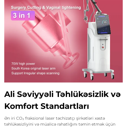
Ali Səviyyəli Təhlükəsizlik və
Komfort Standartları
Ən iri CO₂ fraksional laser təchizatçı şirkətləri xəstə
təhlükəsizliyini və müalicə rahatlığını təmin etmək üçün