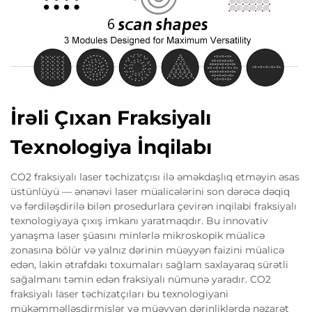
İrəli Çıxan Fraksiyalı
Texnologiya İnqilabı
CO2 fraksiyalı laser təchizatçısı ilə əməkdaşlıq etməyin əsas
üstünlüyü — ənənəvi laser müalicələrini son dərəcə dəqiq
və fərdiləşdirilə bilən prosedurlara çevirən inqilabi fraksiyalı
texnologiyaya çıxış imkanı yaratmaqdır. Bu innovativ
yanaşma laser şüasını minlərlə mikroskopik müalicə
zonasına bölür və yalnız dərinin müəyyən faizini müalicə
edən, lakin ətrafdakı toxumaları sağlam saxlayaraq sürətli
sağalmanı təmin edən fraksiyalı nümunə yaradır. CO2
fraksiyalı laser təchizatçıları bu texnologiyani
mükəmməlləşdirmişlər və müəyyən dərinliklərdə nəzarət