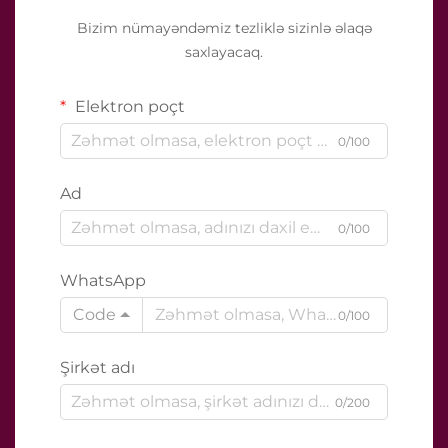
Bizim nümayəndəmiz tezliklə sizinlə əlaqə
saxlayacaq.
Elektron poçt
0/100
Ad
0/100
WhatsApp
Code
0/100
Şirkət adı
0/200