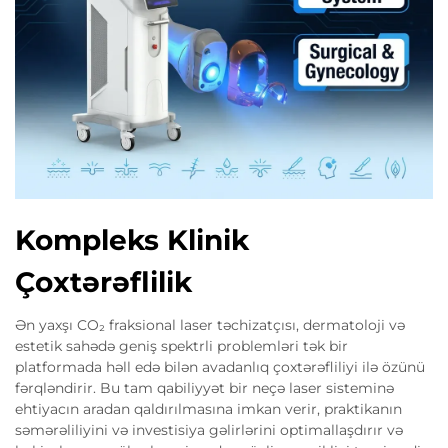
Kompleks Klinik
Çoxtərəflilik
Ən yaxşı CO₂ fraksional laser təchizatçısı, dermatoloji və
estetik sahədə geniş spektrli problemləri tək bir
platformada həll edə bilən avadanlıq çoxtərəfliliyi ilə özünü
fərqləndirir. Bu tam qabiliyyət bir neçə laser sisteminə
ehtiyacın aradan qaldırılmasına imkan verir, praktikanın
səmərəliliyini və investisiya gəlirlərini optimallaşdırır və