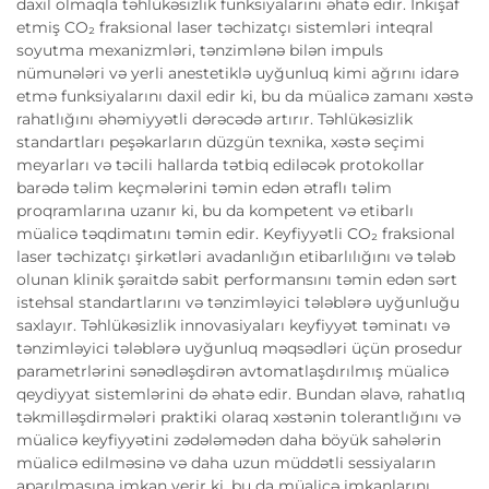
daxil olmaqla təhlükəsizlik funksiyalarını əhatə edir. İnkişaf
etmiş CO₂ fraksional laser təchizatçı sistemləri inteqral
soyutma mexanizmləri, tənzimlənə bilən impuls
nümunələri və yerli anestetiklə uyğunluq kimi ağrını idarə
etmə funksiyalarını daxil edir ki, bu da müalicə zamanı xəstə
rahatlığını əhəmiyyətli dərəcədə artırır. Təhlükəsizlik
standartları peşəkarların düzgün texnika, xəstə seçimi
meyarları və təcili hallarda tətbiq ediləcək protokollar
barədə təlim keçmələrini təmin edən ətraflı təlim
proqramlarına uzanır ki, bu da kompetent və etibarlı
müalicə təqdimatını təmin edir. Keyfiyyətli CO₂ fraksional
laser təchizatçı şirkətləri avadanlığın etibarlılığını və tələb
olunan klinik şəraitdə sabit performansını təmin edən sərt
istehsal standartlarını və tənzimləyici tələblərə uyğunluğu
saxlayır. Təhlükəsizlik innovasiyaları keyfiyyət təminatı və
tənzimləyici tələblərə uyğunluq məqsədləri üçün prosedur
parametrlərini sənədləşdirən avtomatlaşdırılmış müalicə
qeydiyyat sistemlərini də əhatə edir. Bundan əlavə, rahatlıq
təkmilləşdirmələri praktiki olaraq xəstənin tolerantlığını və
müalicə keyfiyyətini zədələmədən daha böyük sahələrin
müalicə edilməsinə və daha uzun müddətli sessiyaların
aparılmasına imkan verir ki, bu da müalicə imkanlarını