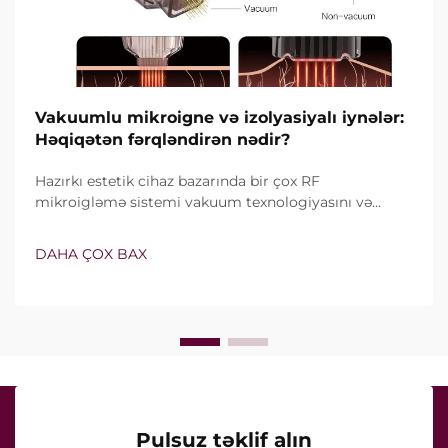
Vakuumlu mikroigne və izolyasiyalı iynələr:
Həqiqətən fərqləndirən nədir?
Hazırkı estetik cihaz bazarında bir çox RF
mikroigləmə sistemi vakuum texnologiyasını və
izolyasiyalı iynələri özündə birləşdirir. Lakin həqiqi
sual yalnız bu xüsusiyyətlərin mövcud olub-olmaması
DAHA ÇOX BAX
deyil, onların klinik müalicə zamanı necə dəqiq işlədiyi
ilə bağlıdır...
Pulsuz təklif alın