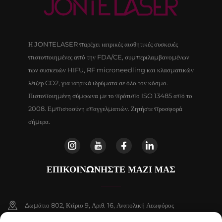
Η JONTELASER παρέχει ιατρικές αισθητικές συσκευές
πιστοποιημένες από την FDA/CE, συμπεριλαμβανομένων
των συσκευών HIFU, RF microneedling και κλασματικών
λέιζερ CO2, για ιατρικά ιδρύματα σε όλο τον κόσμο.
Πιστοποιημένη σύμφωνα με το πρότυπο ISO 13485 από το
2008. Εμπιστοσύνη επαγγελματιών. Ζητήστε προσφορά
σήμερα.
ΕΠΙΚΟΙΝΩΝΉΣΤΕ ΜΑΖΊ ΜΑΣ
Δωμάτιο 802, Κτίριο 9, Αριθ. 16, Ανατολική Λεωφόρος
Chenguang, Δήμος Fangshan, Πεκίνο