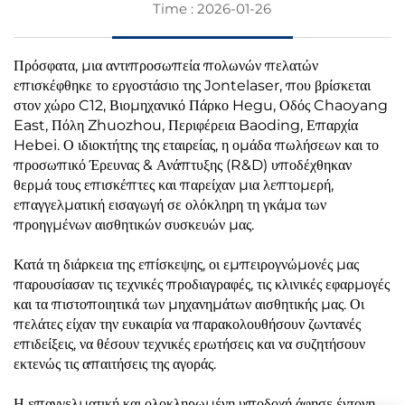
Time : 2026-01-26
Πρόσφατα, μια αντιπροσωπεία πολωνών πελατών
επισκέφθηκε το εργοστάσιο της Jontelaser, που βρίσκεται
στον χώρο C12, Βιομηχανικό Πάρκο Hegu, Οδός Chaoyang
East, Πόλη Zhuozhou, Περιφέρεια Baoding, Επαρχία
Hebei. Ο ιδιοκτήτης της εταιρείας, η ομάδα πωλήσεων και το
προσωπικό Έρευνας & Ανάπτυξης (R&D) υποδέχθηκαν
θερμά τους επισκέπτες και παρείχαν μια λεπτομερή,
επαγγελματική εισαγωγή σε ολόκληρη τη γκάμα των
προηγμένων αισθητικών συσκευών μας.
Κατά τη διάρκεια της επίσκεψης, οι εμπειρογνώμονές μας
παρουσίασαν τις τεχνικές προδιαγραφές, τις κλινικές εφαρμογές
και τα πιστοποιητικά των μηχανημάτων αισθητικής μας. Οι
πελάτες είχαν την ευκαιρία να παρακολουθήσουν ζωντανές
επιδείξεις, να θέσουν τεχνικές ερωτήσεις και να συζητήσουν
εκτενώς τις απαιτήσεις της αγοράς.
Η επαγγελματική και ολοκληρωμένη υποδοχή άφησε έντονη