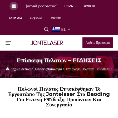
[email protected]
T8PRO
EL
Λάβετε Προσφορά
Επίσκεψη Πελατών – ΕΙΔΗΣΕΙΣ
Αρχική σελίδα
>
Ειδήσεις/Ιστολόγια
>
Επίσκεψη Πελατών – ΕΙΔΗΣΕΙΣ
Πολωνοί Πελάτες Επισκέφθηκαν Το
Εργοστάσιο Της Jontelaser Στο Baoding
Για Εκτενή Επίδειξη Προϊόντων Και
Συνεργασία