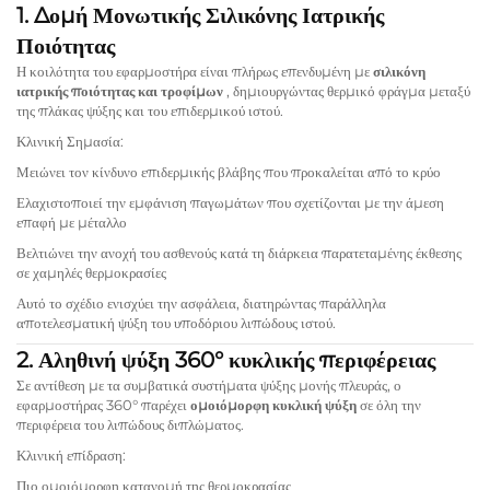
1. Δομή Μονωτικής Σιλικόνης Ιατρικής
Ποιότητας
Η κοιλότητα του εφαρμοστήρα είναι πλήρως επενδυμένη με
σιλικόνη
ιατρικής ποιότητας και τροφίμων
, δημιουργώντας θερμικό φράγμα μεταξύ
της πλάκας ψύξης και του επιδερμικού ιστού.
Κλινική Σημασία:
Μειώνει τον κίνδυνο επιδερμικής βλάβης που προκαλείται από το κρύο
Ελαχιστοποιεί την εμφάνιση παγωμάτων που σχετίζονται με την άμεση
επαφή με μέταλλο
Βελτιώνει την ανοχή του ασθενούς κατά τη διάρκεια παρατεταμένης έκθεσης
σε χαμηλές θερμοκρασίες
Αυτό το σχέδιο ενισχύει την ασφάλεια, διατηρώντας παράλληλα
αποτελεσματική ψύξη του υποδόριου λιπώδους ιστού.
2. Αληθινή ψύξη 360° κυκλικής περιφέρειας
Σε αντίθεση με τα συμβατικά συστήματα ψύξης μονής πλευράς, ο
εφαρμοστήρας 360° παρέχει
ομοιόμορφη κυκλική ψύξη
σε όλη την
περιφέρεια του λιπώδους διπλώματος.
Κλινική επίδραση:
Πιο ομοιόμορφη κατανομή της θερμοκρασίας