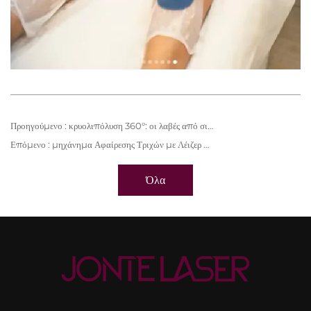
Προηγούμενο :
κρυολιπόλυση 360°: οι λαβές από σιλικόνη τροφίμων
Επόμενο :
μηχάνημα Αφαίρεσης Τριχών με Λέιζερ 4 σε 1, πιστοποιημένο από την FDA
Όλα