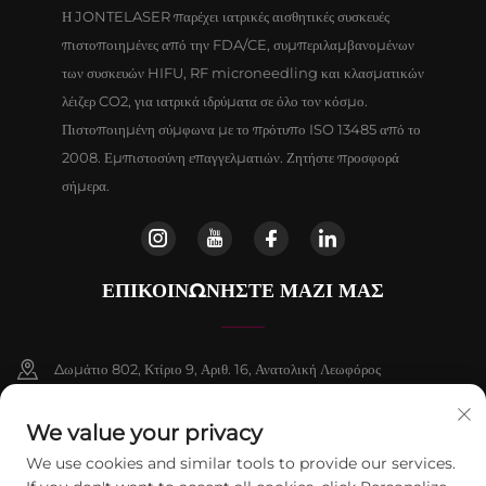
Η JONTELASER παρέχει ιατρικές αισθητικές συσκευές
πιστοποιημένες από την FDA/CE, συμπεριλαμβανομένων
των συσκευών HIFU, RF microneedling και κλασματικών
λέιζερ CO2, για ιατρικά ιδρύματα σε όλο τον κόσμο.
Πιστοποιημένη σύμφωνα με το πρότυπο ISO 13485 από το
2008. Εμπιστοσύνη επαγγελματιών. Ζητήστε προσφορά
σήμερα.
ΕΠΙΚΟΙΝΩΝΉΣΤΕ ΜΑΖΊ ΜΑΣ
Δωμάτιο 802, Κτίριο 9, Αριθ. 16, Ανατολική Λεωφόρος
Chenguang, Δήμος Fangshan, Πεκίνο
We value your privacy
+86-13911459627
We use cookies and similar tools to provide our services.