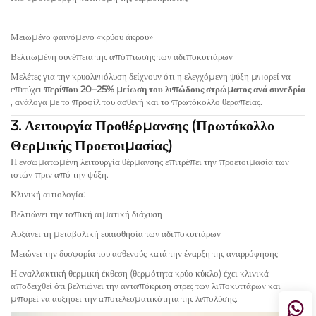
Μειωμένο φαινόμενο «κρύου άκρου»
Βελτιωμένη συνέπεια της απόπτωσης των αδιποκυττάρων
Μελέτες για την κρυολιπόλυση δείχνουν ότι η ελεγχόμενη ψύξη μπορεί να
επιτύχει
περίπου 20–25% μείωση του λιπώδους στρώματος ανά συνεδρία
, ανάλογα με το προφίλ του ασθενή και το πρωτόκολλο θεραπείας.
3. Λειτουργία Προθέρμανσης (Πρωτόκολλο
Θερμικής Προετοιμασίας)
Η ενσωματωμένη λειτουργία θέρμανσης επιτρέπει την προετοιμασία των
ιστών πριν από την ψύξη.
Κλινική αιτιολογία:
Βελτιώνει την τοπική αιματική διάχυση
Αυξάνει τη μεταβολική ευαισθησία των αδιποκυττάρων
Μειώνει την δυσφορία του ασθενούς κατά την έναρξη της αναρρόφησης
Η εναλλακτική θερμική έκθεση (θερμότητα κρύο κύκλο) έχει κλινικά
αποδειχθεί ότι βελτιώνει την ανταπόκριση στρες των λιποκυττάρων και
μπορεί να αυξήσει την αποτελεσματικότητα της λιπολύσης.