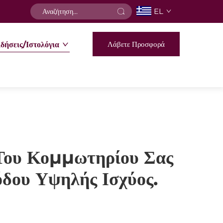
EL
Λάβετε Προσφορά
δήσεις/Ιστολόγια
Του Κομμωτηρίου Σας
δου Υψηλής Ισχύος.