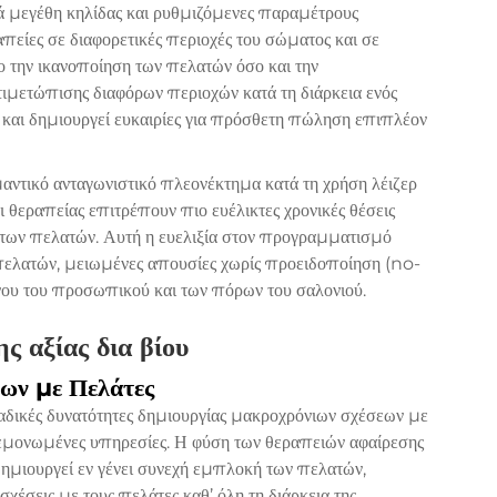
 μεγέθη κηλίδας και ρυθμιζόμενες παραμέτρους
πείες σε διαφορετικές περιοχές του σώματος και σε
ο την ικανοποίηση των πελατών όσο και την
ιμετώπισης διαφόρων περιοχών κατά τη διάρκεια ενός
 και δημιουργεί ευκαιρίες για πρόσθετη πώληση επιπλέον
ντικό ανταγωνιστικό πλεονέκτημα κατά τη χρήση λέιζερ
 θεραπείας επιτρέπουν πιο ευέλικτες χρονικές θέσεις
 των πελατών. Αυτή η ευελιξία στον προγραμματισμό
πελατών, μειωμένες απουσίες χωρίς προειδοποίηση (no-
ου του προσωπικού και των πόρων του σαλονιού.
ς αξίας δια βίου
ων με Πελάτες
ναδικές δυνατότητες δημιουργίας μακροχρόνιων σχέσεων με
μεμονωμένες υπηρεσίες. Η φύση των θεραπειών αφαίρεσης
δημιουργεί εν γένει συνεχή εμπλοκή των πελατών,
χέσεις με τους πελάτες καθ’ όλη τη διάρκεια της