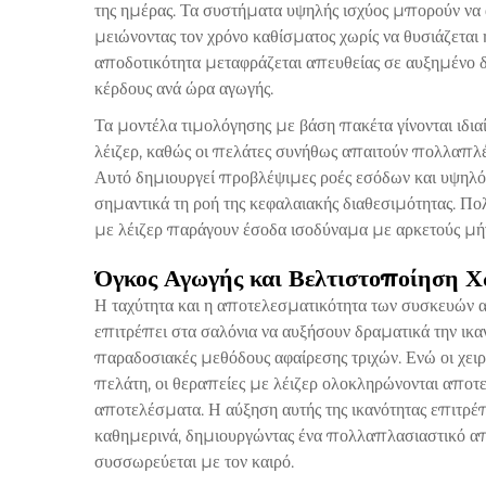
της ημέρας. Τα συστήματα υψηλής ισχύος μπορούν να 
μειώνοντας τον χρόνο καθίσματος χωρίς να θυσιάζεται
αποδοτικότητα μεταφράζεται απευθείας σε αυξημένο 
κέρδους ανά ώρα αγωγής.
Τα μοντέλα τιμολόγησης με βάση πακέτα γίνονται ιδια
λέιζερ, καθώς οι πελάτες συνήθως απαιτούν πολλαπλές
Αυτό δημιουργεί προβλέψιμες ροές εσόδων και υψηλό
σημαντικά τη ροή της κεφαλαιακής διαθεσιμότητας. Πο
με λέιζερ παράγουν έσοδα ισοδύναμα με αρκετούς μ
Όγκος Αγωγής και Βελτιστοποίηση Χ
Η ταχύτητα και η αποτελεσματικότητα των συσκευών α
επιτρέπει στα σαλόνια να αυξήσουν δραματικά την ικα
παραδοσιακές μεθόδους αφαίρεσης τριχών. Ενώ οι χειρ
πελάτη, οι θεραπείες με λέιζερ ολοκληρώνονται αποτ
αποτελέσματα. Η αύξηση αυτής της ικανότητας επιτρέ
καθημερινά, δημιουργώντας ένα πολλαπλασιαστικό απ
συσσωρεύεται με τον καιρό.