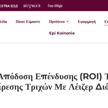
λίδα
Ποιοι Είμαστε
Προϊόντα
Εφαρμογή
Ει
Epi Koinonia
 Απόδοση Επένδυσης (ROI) 
ρεσης Τριχών Με Λέιζερ Διό