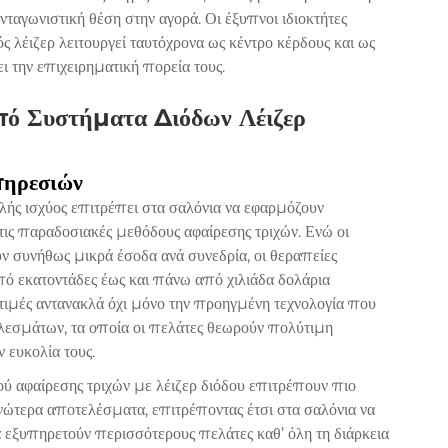
νταγωνιστική θέση στην αγορά. Οι έξυπνοι ιδιοκτήτες
ς λέιζερ λειτουργεί ταυτόχρονα ως κέντρο κέρδους και ως
 την επιχειρηματική πορεία τους.
πό Συστήματα Διόδων Λέιζερ
πηρεσιών
λής ισχύος επιτρέπει στα σαλόνια να εφαρμόζουν
τις παραδοσιακές μεθόδους αφαίρεσης τριχών. Ενώ οι
ν συνήθως μικρά έσοδα ανά συνεδρία, οι θεραπείες
πό εκατοντάδες έως και πάνω από χιλιάδα δολάρια
 τιμές αντανακλά όχι μόνο την προηγμένη τεχνολογία που
ελεσμάτων, τα οποία οι πελάτες θεωρούν πολύτιμη
 ευκολία τους.
ού αφαίρεσης τριχών με λέιζερ διόδου επιτρέπουν πιο
νώτερα αποτελέσματα, επιτρέποντας έτσι στα σαλόνια να
 εξυπηρετούν περισσότερους πελάτες καθ’ όλη τη διάρκεια