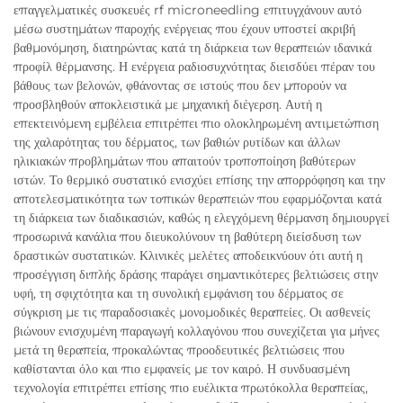
επαγγελματικές συσκευές rf microneedling επιτυγχάνουν αυτό
μέσω συστημάτων παροχής ενέργειας που έχουν υποστεί ακριβή
βαθμονόμηση, διατηρώντας κατά τη διάρκεια των θεραπειών ιδανικά
προφίλ θέρμανσης. Η ενέργεια ραδιοσυχνότητας διεισδύει πέραν του
βάθους των βελονών, φθάνοντας σε ιστούς που δεν μπορούν να
προσβληθούν αποκλειστικά με μηχανική διέγερση. Αυτή η
επεκτεινόμενη εμβέλεια επιτρέπει πιο ολοκληρωμένη αντιμετώπιση
της χαλαρότητας του δέρματος, των βαθιών ρυτίδων και άλλων
ηλικιακών προβλημάτων που απαιτούν τροποποίηση βαθύτερων
ιστών. Το θερμικό συστατικό ενισχύει επίσης την απορρόφηση και την
αποτελεσματικότητα των τοπικών θεραπειών που εφαρμόζονται κατά
τη διάρκεια των διαδικασιών, καθώς η ελεγχόμενη θέρμανση δημιουργεί
προσωρινά κανάλια που διευκολύνουν τη βαθύτερη διείσδυση των
δραστικών συστατικών. Κλινικές μελέτες αποδεικνύουν ότι αυτή η
προσέγγιση διπλής δράσης παράγει σημαντικότερες βελτιώσεις στην
υφή, τη σφιχτότητα και τη συνολική εμφάνιση του δέρματος σε
σύγκριση με τις παραδοσιακές μονομοδικές θεραπείες. Οι ασθενείς
βιώνουν ενισχυμένη παραγωγή κολλαγόνου που συνεχίζεται για μήνες
μετά τη θεραπεία, προκαλώντας προοδευτικές βελτιώσεις που
καθίστανται όλο και πιο εμφανείς με τον καιρό. Η συνδυασμένη
τεχνολογία επιτρέπει επίσης πιο ευέλικτα πρωτόκολλα θεραπείας,