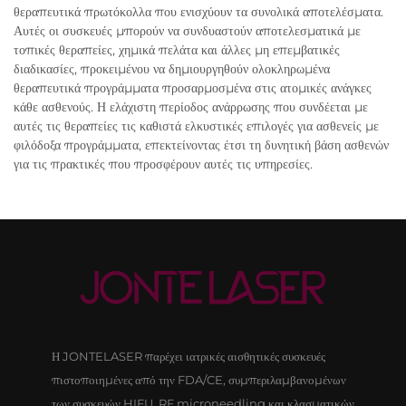
θεραπευτικά πρωτόκολλα που ενισχύουν τα συνολικά αποτελέσματα.
Αυτές οι συσκευές μπορούν να συνδυαστούν αποτελεσματικά με
τοπικές θεραπείες, χημικά πελάτα και άλλες μη επεμβατικές
διαδικασίες, προκειμένου να δημιουργηθούν ολοκληρωμένα
θεραπευτικά προγράμματα προσαρμοσμένα στις ατομικές ανάγκες
κάθε ασθενούς. Η ελάχιστη περίοδος ανάρρωσης που συνδέεται με
αυτές τις θεραπείες τις καθιστά ελκυστικές επιλογές για ασθενείς με
φιλόδοξα προγράμματα, επεκτείνοντας έτσι τη δυνητική βάση ασθενών
για τις πρακτικές που προσφέρουν αυτές τις υπηρεσίες.
Η JONTELASER παρέχει ιατρικές αισθητικές συσκευές
πιστοποιημένες από την FDA/CE, συμπεριλαμβανομένων
των συσκευών HIFU, RF microneedling και κλασματικών