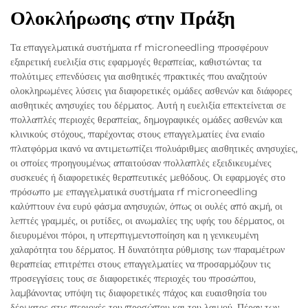
Ολοκλήρωσης στην Πράξη
Τα επαγγελματικά συστήματα rf microneedling προσφέρουν
εξαιρετική ευελιξία στις εφαρμογές θεραπείας, καθιστώντας τα
πολύτιμες επενδύσεις για αισθητικές πρακτικές που αναζητούν
ολοκληρωμένες λύσεις για διαφορετικές ομάδες ασθενών και διάφορες
αισθητικές ανησυχίες του δέρματος. Αυτή η ευελιξία επεκτείνεται σε
πολλαπλές περιοχές θεραπείας, δημογραφικές ομάδες ασθενών και
κλινικούς στόχους, παρέχοντας στους επαγγελματίες ένα ενιαίο
πλατφόρμα ικανό να αντιμετωπίζει πολυάριθμες αισθητικές ανησυχίες,
οι οποίες προηγουμένως απαιτούσαν πολλαπλές εξειδικευμένες
συσκευές ή διαφορετικές θεραπευτικές μεθόδους. Οι εφαρμογές στο
πρόσωπο με επαγγελματικά συστήματα rf microneedling
καλύπτουν ένα ευρύ φάσμα ανησυχιών, όπως οι ουλές από ακμή, οι
λεπτές γραμμές, οι ρυτίδες, οι ανωμαλίες της υφής του δέρματος, οι
διευρυμένοι πόροι, η υπερπιγμεντοποίηση και η γενικευμένη
χαλαρότητα του δέρματος. Η δυνατότητα ρύθμισης των παραμέτρων
θεραπείας επιτρέπει στους επαγγελματίες να προσαρμόζουν τις
προσεγγίσεις τους σε διαφορετικές περιοχές του προσώπου,
λαμβάνοντας υπόψη τις διαφορετικές πάχος και ευαισθησία του
δέρματος στις περιοχές του προσώπου και του λαιμού. Πέραν των