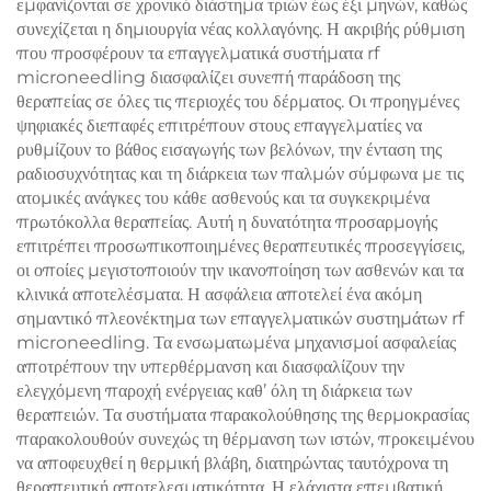
εμφανίζονται σε χρονικό διάστημα τριών έως έξι μηνών, καθώς
συνεχίζεται η δημιουργία νέας κολλαγόνης. Η ακριβής ρύθμιση
που προσφέρουν τα επαγγελματικά συστήματα rf
microneedling διασφαλίζει συνεπή παράδοση της
θεραπείας σε όλες τις περιοχές του δέρματος. Οι προηγμένες
ψηφιακές διεπαφές επιτρέπουν στους επαγγελματίες να
ρυθμίζουν το βάθος εισαγωγής των βελόνων, την ένταση της
ραδιοσυχνότητας και τη διάρκεια των παλμών σύμφωνα με τις
ατομικές ανάγκες του κάθε ασθενούς και τα συγκεκριμένα
πρωτόκολλα θεραπείας. Αυτή η δυνατότητα προσαρμογής
επιτρέπει προσωπικοποιημένες θεραπευτικές προσεγγίσεις,
οι οποίες μεγιστοποιούν την ικανοποίηση των ασθενών και τα
κλινικά αποτελέσματα. Η ασφάλεια αποτελεί ένα ακόμη
σημαντικό πλεονέκτημα των επαγγελματικών συστημάτων rf
microneedling. Τα ενσωματωμένα μηχανισμοί ασφαλείας
αποτρέπουν την υπερθέρμανση και διασφαλίζουν την
ελεγχόμενη παροχή ενέργειας καθ’ όλη τη διάρκεια των
θεραπειών. Τα συστήματα παρακολούθησης της θερμοκρασίας
παρακολουθούν συνεχώς τη θέρμανση των ιστών, προκειμένου
να αποφευχθεί η θερμική βλάβη, διατηρώντας ταυτόχρονα τη
θεραπευτική αποτελεσματικότητα. Η ελάχιστα επεμβατική