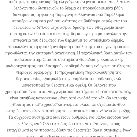
ποιότητας παρέχουν ακριβή, ελεγχόμενη ενέργεια μέσω υπερλεπτών
βελόνων που διαπερνούν το δέρμα σε προκαθορισμένα βάθη,
διεγείροντας τη φυσική παραγωγή κολλαγόνου ενώ παράλληλα
μεταφέρουν κύματα ραδιοσυχνότητας σε βαθύτερα στρώματα του
δέρματος. Ο διπλός μηχανισμός δράσης των επαγγελματικών
συστημάτων rf microneedling δημιουργεί μικρο-κανάλια στην
επιφάνεια του δέρματος ενώ θερμαίνει το υποκείμενο δερμίς,
προκαλώντας τη φυσική αντίδραση επούλωσης του οργανισμού και
προωθώντας την κυτταρική αναγέννηση. Η τεχνολογική βάση αυτών των
συσκευών στηρίζεται σε συστήματα παράδοσης κλασματικής
ραδιοσυχνότητας που διατηρούν σταθερή ένταση ενέργειας σε όλες τις
περιοχές εφαρμογής. Η προχωρημένη παρακολούθηση της
θερμοκρασίας εξασφαλίζει την ασφάλεια του ασθενούς ενώ
μεγιστοποιεί τα θεραπευτικά οφέλη. Οι βελόνες που
χρησιμοποιούνται στα επαγγελματικά συστήματα rf microneedling
είναι συνήθως κατασκευασμένες από ανοξείδωτο χάλυβα ιατρικής
ποιότητας ή από χρυσοπλατινωμένα υλικά, με σχεδιασμό που
στοχεύει στην ελαχιστοποίηση του πόνου και του κινδύνου λοίμωξης.
Τα σύγχρονα συστήματα διαθέτουν ρυθμιζόμενο βάθος εισόδου των
βελόνων, από 0,5 mm έως 4 mm, επιτρέποντας στους
επαγγελματίες να προσαρμόζουν τις θεραπείες βάσει συγκεκριμένων
δερματικών προβλημάτων και αναγκών των ασθενών. Τα