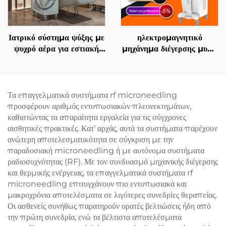
MDSAP
Ιατρικό σύστημα ψύξης με
ηλεκτρομαγνητικό
ψυχρό αέρα για εστιακή
μηχάνημα διέγερσης μυών
ψύξη κατά τη χρήση
EMS Ciccslim 3 Tesla,
αισθητικών λέιζερ,
με 4 χειρολαβές, για
ανακούφιση πόνου,
αισθητικά σαλόνια
προστασία του επιδερμίδα
Τα επαγγελματικά συστήματα rf microneedling
και συνεχή, μη επαφόμενη
προσφέρουν αριθμός εντυπωσιακών πλεονεκτημάτων,
χρήση σε κλινικές
καθιστώντας τα απαραίτητα εργαλεία για τις σύγχρονες
αισθητικές πρακτικές. Κατ’ αρχάς, αυτά τα συστήματα παρέχουν
ανώτερη αποτελεσματικότητα σε σύγκριση με την
παραδοσιακή microneedling ή με αυτόνομα συστήματα
ραδιοσυχνότητας (RF). Με τον συνδυασμό μηχανικής διέγερσης
και θερμικής ενέργειας, τα επαγγελματικά συστήματα rf
microneedling επιτυγχάνουν πιο εντυπωσιακά και
μακροχρόνια αποτελέσματα σε λιγότερες συνεδρίες θεραπείας.
Οι ασθενείς συνήθως παρατηρούν ορατές βελτιώσεις ήδη από
την πρώτη συνεδρία, ενώ τα βέλτιστα αποτελέσματα