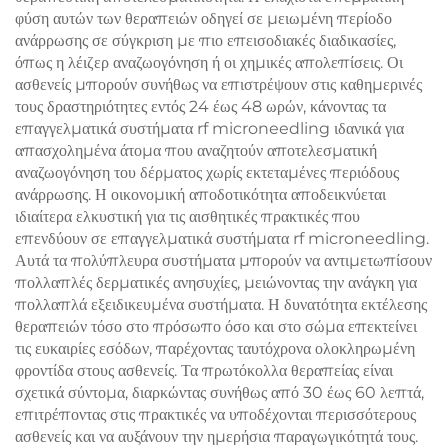
φύση αυτών των θεραπειών οδηγεί σε μειωμένη περίοδο
ανάρρωσης σε σύγκριση με πιο επεισοδιακές διαδικασίες,
όπως η λέιζερ αναζωογόνηση ή οι χημικές απολεπίσεις. Οι
ασθενείς μπορούν συνήθως να επιστρέψουν στις καθημερινές
τους δραστηριότητες εντός 24 έως 48 ωρών, κάνοντας τα
επαγγελματικά συστήματα rf microneedling ιδανικά για
απασχολημένα άτομα που αναζητούν αποτελεσματική
αναζωογόνηση του δέρματος χωρίς εκτεταμένες περιόδους
ανάρρωσης. Η οικονομική αποδοτικότητα αποδεικνύεται
ιδιαίτερα ελκυστική για τις αισθητικές πρακτικές που
επενδύουν σε επαγγελματικά συστήματα rf microneedling.
Αυτά τα πολύπλευρα συστήματα μπορούν να αντιμετωπίσουν
πολλαπλές δερματικές ανησυχίες, μειώνοντας την ανάγκη για
πολλαπλά εξειδικευμένα συστήματα. Η δυνατότητα εκτέλεσης
θεραπειών τόσο στο πρόσωπο όσο και στο σώμα επεκτείνει
τις ευκαιρίες εσόδων, παρέχοντας ταυτόχρονα ολοκληρωμένη
φροντίδα στους ασθενείς. Τα πρωτόκολλα θεραπείας είναι
σχετικά σύντομα, διαρκώντας συνήθως από 30 έως 60 λεπτά,
επιτρέποντας στις πρακτικές να υποδέχονται περισσότερους
ασθενείς και να αυξάνουν την ημερήσια παραγωγικότητά τους.