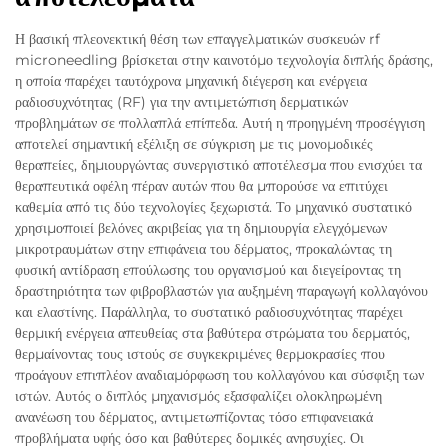
Η βασική πλεονεκτική θέση των επαγγελματικών συσκευών rf
microneedling βρίσκεται στην καινοτόμο τεχνολογία διπλής δράσης,
η οποία παρέχει ταυτόχρονα μηχανική διέγερση και ενέργεια
ραδιοσυχνότητας (RF) για την αντιμετώπιση δερματικών
προβλημάτων σε πολλαπλά επίπεδα. Αυτή η προηγμένη προσέγγιση
αποτελεί σημαντική εξέλιξη σε σύγκριση με τις μονομοδικές
θεραπείες, δημιουργώντας συνεργιστικό αποτέλεσμα που ενισχύει τα
θεραπευτικά οφέλη πέραν αυτών που θα μπορούσε να επιτύχει
καθεμία από τις δύο τεχνολογίες ξεχωριστά. Το μηχανικό συστατικό
χρησιμοποιεί βελόνες ακριβείας για τη δημιουργία ελεγχόμενων
μικροτραυμάτων στην επιφάνεια του δέρματος, προκαλώντας τη
φυσική αντίδραση επούλωσης του οργανισμού και διεγείροντας τη
δραστηριότητα των φιβροβλαστών για αυξημένη παραγωγή κολλαγόνου
και ελαστίνης. Παράλληλα, το συστατικό ραδιοσυχνότητας παρέχει
θερμική ενέργεια απευθείας στα βαθύτερα στρώματα του δερματός,
θερμαίνοντας τους ιστούς σε συγκεκριμένες θερμοκρασίες που
προάγουν επιπλέον αναδιαμόρφωση του κολλαγόνου και σύσφιξη των
ιστών. Αυτός ο διπλός μηχανισμός εξασφαλίζει ολοκληρωμένη
ανανέωση του δέρματος, αντιμετωπίζοντας τόσο επιφανειακά
προβλήματα υφής όσο και βαθύτερες δομικές ανησυχίες. Οι