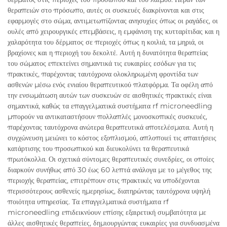
θεραπειών στο πρόσωπο, αυτές οι συσκευές διακρίνονται και στις
εφαρμογές στο σώμα, αντιμετωπίζοντας ανησυχίες όπως οι ραγάδες, οι
ουλές από χειρουργικές επεμβάσεις, η εμφάνιση της κυτταρίτιδας και η
χαλαρότητα του δέρματος σε περιοχές όπως η κοιλιά, τα μηριά, οι
βραχίονες και η περιοχή του δεκολτέ. Αυτή η δυνατότητα θεραπείας
του σώματος επεκτείνει σημαντικά τις ευκαιρίες εσόδων για τις
πρακτικές, παρέχοντας ταυτόχρονα ολοκληρωμένη φροντίδα των
ασθενών μέσω ενός ενιαίου θεραπευτικού πλατφόρμα. Τα οφέλη από
την ενσωμάτωση αυτών των συσκευών σε αισθητικές πρακτικές είναι
σημαντικά, καθώς τα επαγγελματικά συστήματα rf microneedling
μπορούν να αντικαταστήσουν πολλαπλές μονοσκοπικές συσκευές,
παρέχοντας ταυτόχρονα ανώτερα θεραπευτικά αποτελέσματα. Αυτή η
συγχώνευση μειώνει το κόστος εξοπλισμού, απλοποιεί τις απαιτήσεις
κατάρτισης του προσωπικού και διευκολύνει τα θεραπευτικά
πρωτόκολλα. Οι σχετικά σύντομες θεραπευτικές συνεδρίες, οι οποίες
διαρκούν συνήθως από 30 έως 60 λεπτά ανάλογα με το μέγεθος της
περιοχής θεραπείας, επιτρέπουν στις πρακτικές να υποδέχονται
περισσότερους ασθενείς ημερησίως, διατηρώντας ταυτόχρονα υψηλή
ποιότητα υπηρεσίας. Τα επαγγελματικά συστήματα rf
microneedling επιδεικνύουν επίσης εξαιρετική συμβατότητα με
άλλες αισθητικές θεραπείες, δημιουργώντας ευκαιρίες για συνδυασμένα