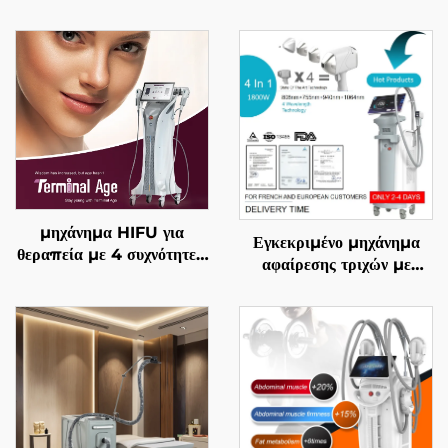
μηχάνημα HIFU για
Εγκεκριμένο μηχάνημα
θεραπεία με 4 συχνότητες,
αφαίρεσης τριχών με
ακριβής αντιγηραντική
διόδιο λέιζερ 4 σε 1, με
θεραπεία, σφίξιμο
αντικαθιστώμενες επαφές,
δέρματος, αναδιαμόρφωση
600 W, 1200 W, 1800
σώματος και
W, 3000 W, και μήκη
αντιμετώπιση γήρανσης
κύματος 755 nm, 808
nm, 940 nm, 1064 nm,
σύμφωνα με τις
προδιαγραφές MDR, FDA,