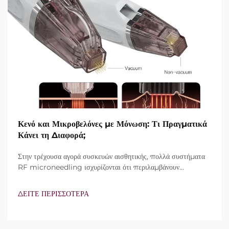
Κενό και Μικροβελόνες με Μόνωση: Τι Πραγματικά
Κάνει τη Διαφορά;
Στην τρέχουσα αγορά συσκευών αισθητικής, πολλά συστήματα
RF microneedling ισχυρίζονται ότι περιλαμβάνουν
τεχνολογία vacuum και μονωμένες βελόνες. Ωστόσο, το
πραγματικό ερώτημα δεν είναι απλώς αν αυτά τα
ΔΕΙΤΕ ΠΕΡΙΣΣΟΤΕΡΑ
χαρακτηριστικά υπάρχουν, αλλά πώς λειτουργούν ακριβώς κατά
τη διάρκεια της κλινικής θεραπείας...