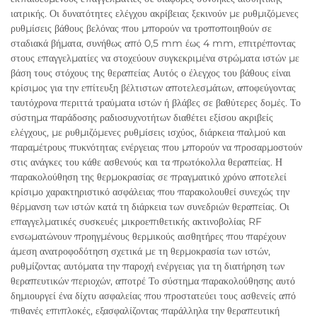
ιατρικής. Οι δυνατότητες ελέγχου ακρίβειας ξεκινούν με ρυθμιζόμενες
ρυθμίσεις βάθους βελόνας που μπορούν να τροποποιηθούν σε
σταδιακά βήματα, συνήθως από 0,5 mm έως 4 mm, επιτρέποντας
στους επαγγελματίες να στοχεύουν συγκεκριμένα στρώματα ιστών με
βάση τους στόχους της θεραπείας Αυτός ο έλεγχος του βάθους είναι
κρίσιμος για την επίτευξη βέλτιστων αποτελεσμάτων, αποφεύγοντας
ταυτόχρονα περιττά τραύματα ιστών ή βλάβες σε βαθύτερες δομές. Το
σύστημα παράδοσης ραδιοσυχνοτήτων διαθέτει εξίσου ακριβείς
ελέγχους, με ρυθμιζόμενες ρυθμίσεις ισχύος, διάρκεια παλμού και
παραμέτρους πυκνότητας ενέργειας που μπορούν να προσαρμοστούν
στις ανάγκες του κάθε ασθενούς και τα πρωτόκολλα θεραπείας. Η
παρακολούθηση της θερμοκρασίας σε πραγματικό χρόνο αποτελεί
κρίσιμο χαρακτηριστικό ασφάλειας που παρακολουθεί συνεχώς την
θέρμανση των ιστών κατά τη διάρκεια των συνεδριών θεραπείας. Οι
επαγγελματικές συσκευές μικροεπιθετικής ακτινοβολίας RF
ενσωματώνουν προηγμένους θερμικούς αισθητήρες που παρέχουν
άμεση ανατροφοδότηση σχετικά με τη θερμοκρασία των ιστών,
ρυθμίζοντας αυτόματα την παροχή ενέργειας για τη διατήρηση των
θεραπευτικών περιοχών, αποτρέ Το σύστημα παρακολούθησης αυτό
δημιουργεί ένα δίχτυ ασφαλείας που προστατεύει τους ασθενείς από
πιθανές επιπλοκές, εξασφαλίζοντας παράλληλα την θεραπευτική