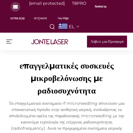
[email protected]
T8PRO
EL
Λάβετε μια Προσφορά
επαγγελματικές συσκευές
μικροβελόνωσης με
ραδιοσυχνότητα
Τα επαγγελματικά συστήματα rf microneedling αποτελούν μια
επαναστατική πρόοδο στην αισθητική ιατρική, συνδυάζοντας τα
αποδεδειγμένα οφέλη της παραδοσιακής microneedling με την
καινοτόμα τεχνολογία της ενέργειας ραδιοσυχνότητας
(radiofrequency). Αυτά τα προχωρημένα συστήματα ιατρικής