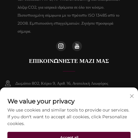
λέιζερ CO2, για ιατρικά ιδρύματα σε όλο τον κόσμο.
Πιστοποιημένη σύμφωνα με το πρότυπο ISO 13485 από το
2008. Εμπιστοσύνη επαγγελματιών. Ζητήστε προσφορά
σήμερα.
ΕΠΙΚΟΙΝΩΝΉΣΤΕ ΜΑΖΊ ΜΑΣ
Δωμάτιο 802, Κτίριο 9, Αριθ. 16, Ανατολική Λεωφόρος
Chenguang, Δήμος Fangshan, Πεκίνο
We value your privacy
+86-13911459627
We use cookies and similar tools to provide our services.
If you don't want to accept all cookies, click Personalize
[email protected]
cookies.
Accept all